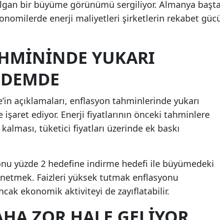
ırılgan bir büyüme görünümü sergiliyor. Almanya başt
konomilerde enerji maliyetleri şirketlerin rekabet güc
HMININDE YUKARI
NDEMDE
’in açıklamaları, enflasyon tahminlerinde yukarı
 işaret ediyor. Enerji fiyatlarının önceki tahminlere
alması, tüketici fiyatları üzerinde ek baskı
yonu yüzde 2 hedefine indirme hedefi ile büyümedeki
önetmek. Faizleri yüksek tutmak enflasyonu
ncak ekonomik aktiviteyi de zayıflatabilir.
AHA ZOR HALE GELIYOR