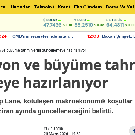
cel
Haberler
Teknoloji
Kredi
Eko Gündem
Borsa Ve Yat
DOLAR
EURO
STERLIN
47,7436
55,2510
64,4811
%0.18
%0.32
%0.38
TCMB'nin rezervlerinde artan
Bakan Şimşek, 
:24
12:03
momentum devam ediyor
için umut verici
bulundu
 ve büyüme tahminlerini güncellemeye hazırlanıyor
yon ve büyüme tahm
ye hazırlanıyor
p Lane, kötüleşen makroekonomik koşullar 
ran ayında güncelleneceğini belirtti.
Yayınlanma
26 Mayıs 2026 - 16:25