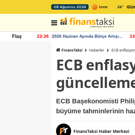
26
°
08 Ağustos 2026
Gün
r seviyesinin
2026 Haziran Ayında Bütçe Artışı
Flaş
22:26
22
Yaşandı
FinansTaksi
Haberler
ECB enflasyon
ECB enflas
güncelleme
ECB Başekonomisti Phili
büyüme tahminlerinin hazi
FinansTaksi Haber Merkezi