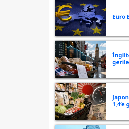
Euro 
İngil
gerile
Japon
1,4’e 