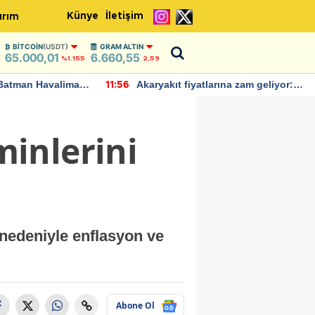
Künye
İletişim
ırım
BITCOIN
(USDT)
GRAM ALTIN
65.000,01
6.660,55
%1.155
2,59
Batman Havalimanı
Akaryakıt fiyatlarına zam geliyor:
11:56
 açıklamalarda
Yeni tarih açıklandı
inlerini
nedeniyle enflasyon ve
Abone Ol