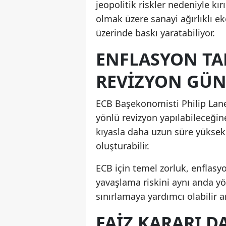
jeopolitik riskler nedeniyle k
olmak üzere sanayi ağırlıklı e
üzerinde baskı yaratabiliyor.
ENFLASYON TA
REVIZYON GÜ
ECB Başekonomisti Philip Lane
yönlü revizyon yapılabileceğine
kıyasla daha uzun süre yüksek k
oluşturabilir.
ECB için temel zorluk, enflas
yavaşlama riskini aynı anda y
sınırlamaya yardımcı olabilir a
FAIZ KARARI D