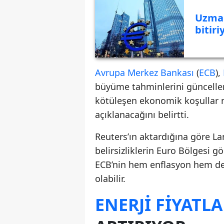
Uzman
bitir
Avrupa Merkez Bankası
(
ECB
),
büyüme tahminlerini güncellem
kötüleşen ekonomik koşullar n
açıklanacağını belirtti.
Reuters’ın aktardığına göre Lane
belirsizliklerin Euro Bölgesi 
ECB’nin hem enflasyon hem d
olabilir.
ENERJI FIYATLA