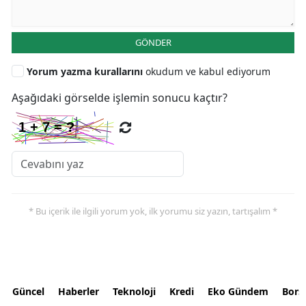
GÖNDER
Yorum yazma kurallarını
okudum ve kabul ediyorum
Aşağıdaki görselde işlemin sonucu kaçtır?
* Bu içerik ile ilgili yorum yok, ilk yorumu siz yazın, tartışalım *
Güncel
Haberler
Teknoloji
Kredi
Eko Gündem
Bors