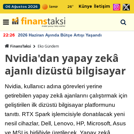
Künye
İletişim
06 Ağustos 2026
26
°
2026 Haziran Ayında Bütçe Artışı Yaşandı
22:26
FinansTaksi
Eko Gündem
Nvidia'dan yapay zekâ
ajanlı dizüstü bilgisayar
Nvidia, kullanıcı adına görevleri yerine
getirebilen yapay zekâ ajanlarını çalıştırmak için
geliştirilen ilk dizüstü bilgisayar platformunu
tanıttı. RTX Spark işlemcisiyle donatılacak yeni
nesil cihazlar, Dell, Lenovo, HP, Microsoft, Asus
ve MSI iş birliğiyle üretilecek. Yapay zekâ