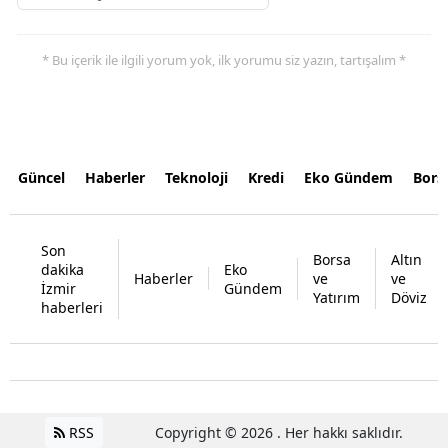
* Bu içerik ile ilgili yorum yok, ilk yorumu siz yazın, tartışalım *
Güncel
Haberler
Teknoloji
Kredi
Eko Gündem
Bors
Son
Borsa
Altın
dakika
Eko
Haberler
ve
ve
İzmir
Gündem
Yatırım
Döviz
haberleri
RSS
Copyright © 2026 . Her hakkı saklıdır.