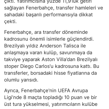
çıktı. Yatırımcısına yüzde 11,9’luk getiri
sağlayan Fenerbahçe, transfer hamleleri ve
sahadaki başarılı performansıyla dikkat
çekti.
Fenerbahçe, ara transfer döneminde
kadrosunu önemli isimlerle güçlendirdi.
Brezilyalı yıldız Anderson Talisca ile
anlaşmaya varan kulüp, savunmaya da
takviye yaparak Aston Villa’dan Brezilyalı
stoper Diego Carlos'u kadrosuna kattı. Bu
transferler, borsadaki hisse fiyatlarına da
olumlu yansıdı.
Ayrıca, Fenerbahçe'nin UEFA Avrupa
Ligi’nde 8 maçta topladığı 10 puan ve bir
üst tura yükselmesi, yatırımcıların kulübe