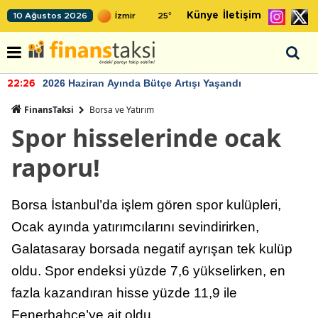
Künye
İletişim
10 Ağustos 2026
25
°
2026 Haziran Ayında Bütçe Artışı Yaşandı
22:26
FinansTaksi
Borsa ve Yatırım
Spor hisselerinde ocak
raporu!
Borsa İstanbul’da işlem gören spor kulüpleri,
Ocak ayında yatırımcılarını sevindirirken,
Galatasaray borsada negatif ayrışan tek kulüp
oldu. Spor endeksi yüzde 7,6 yükselirken, en
fazla kazandıran hisse yüzde 11,9 ile
Fenerbahçe’ye ait oldu.