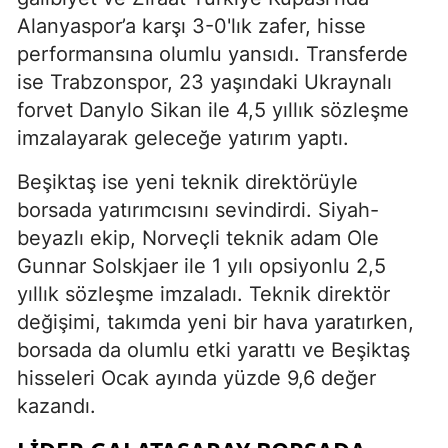
Alanyaspor’a karşı 3-0'lık zafer, hisse
performansına olumlu yansıdı. Transferde
ise Trabzonspor, 23 yaşındaki Ukraynalı
forvet Danylo Sikan ile 4,5 yıllık sözleşme
imzalayarak geleceğe yatırım yaptı.
Beşiktaş ise yeni teknik direktörüyle
borsada yatırımcısını sevindirdi. Siyah-
beyazlı ekip, Norveçli teknik adam Ole
Gunnar Solskjaer ile 1 yılı opsiyonlu 2,5
yıllık sözleşme imzaladı. Teknik direktör
değişimi, takımda yeni bir hava yaratırken,
borsada da olumlu etki yarattı ve Beşiktaş
hisseleri Ocak ayında yüzde 9,6 değer
kazandı.