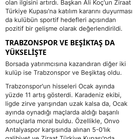
olan ilgisini artırdı. Başkan Ali Koç'un Ziraat
Türkiye Kupası'na katılım kararını duyurması
da kulübün sportif hedefleri açısından
pozitif bir gelişme olarak değerlendirildi.
TRABZONSPOR VE BEŞIKTAŞ DA
YÜKSELIŞTE
Borsada yatırımcısına kazandıran diğer iki
kulüp ise Trabzonspor ve Beşiktaş oldu.
Trabzonspor'un hisseleri Ocak ayında
yüzde 11 artış gösterdi. Karadeniz ekibi,
ligde zirve yarışından uzak kalsa da, Ocak
ayında oynadığı maçlarda aldığı başarılı
sonuçlarla moral buldu. Özellikle, Onvo
Antalyaspor karşısında alınan 5-0'lık
galibiyet ve Ziraat Türkiye Kupası'nda