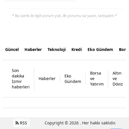
* Bu içerik ile ilgili yorum yok, ilk yorumu siz yazın, tartışalım *
Güncel
Haberler
Teknoloji
Kredi
Eko Gündem
Bors
Son
Borsa
Altın
dakika
Eko
Haberler
ve
ve
İzmir
Gündem
Yatırım
Döviz
haberleri
RSS
Copyright © 2026 . Her hakkı saklıdır.