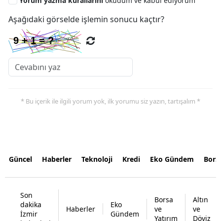
Yorum yazma kurallarını
okudum ve kabul ediyorum
Aşağıdaki görselde işlemin sonucu kaçtır?
* Bu içerik ile ilgili yorum yok, ilk yorumu siz yazın, tartışalım *
Güncel
Haberler
Teknoloji
Kredi
Eko Gündem
Bors
Son
Borsa
Altın
dakika
Eko
Haberler
ve
ve
İzmir
Gündem
Yatırım
Döviz