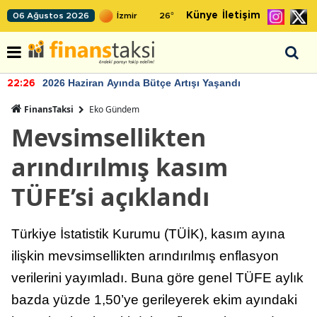
Künye
İletişim
06 Ağustos 2026
26
°
2026 Haziran Ayında Bütçe Artışı Yaşandı
22:26
FinansTaksi
Eko Gündem
Mevsimsellikten
arındırılmış kasım
TÜFE’si açıklandı
Türkiye İstatistik Kurumu (TÜİK), kasım ayına
ilişkin mevsimsellikten arındırılmış enflasyon
verilerini yayımladı. Buna göre genel TÜFE aylık
bazda yüzde 1,50’ye gerileyerek ekim ayındaki