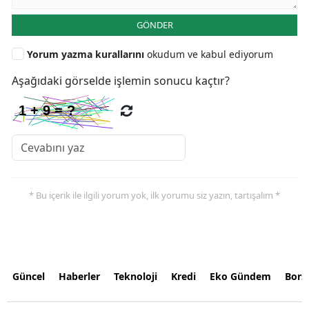
GÖNDER
Yorum yazma kurallarını
okudum ve kabul ediyorum
Aşağıdaki görselde işlemin sonucu kaçtır?
* Bu içerik ile ilgili yorum yok, ilk yorumu siz yazın, tartışalım *
Güncel
Haberler
Teknoloji
Kredi
Eko Gündem
Bors