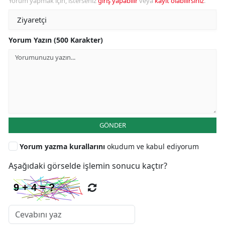
Yorum yapmak için, isterseniz
giriş yapabilir
veya
kayıt olabilirsiniz
.
Yorum Yazın (500 Karakter)
GÖNDER
Yorum yazma kurallarını
okudum ve kabul ediyorum
Aşağıdaki görselde işlemin sonucu kaçtır?