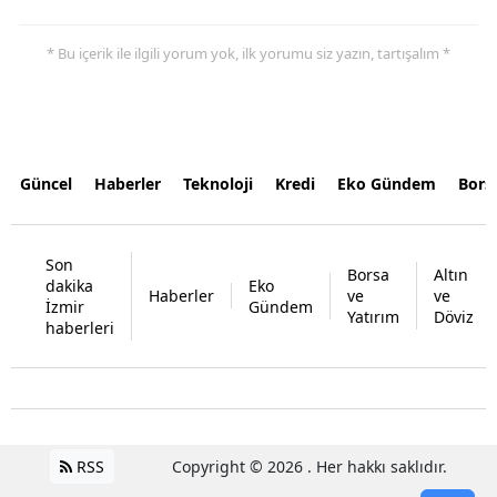
* Bu içerik ile ilgili yorum yok, ilk yorumu siz yazın, tartışalım *
Güncel
Haberler
Teknoloji
Kredi
Eko Gündem
Bors
Son
Borsa
Altın
dakika
Eko
Haberler
ve
ve
İzmir
Gündem
Yatırım
Döviz
haberleri
RSS
Copyright © 2026 . Her hakkı saklıdır.