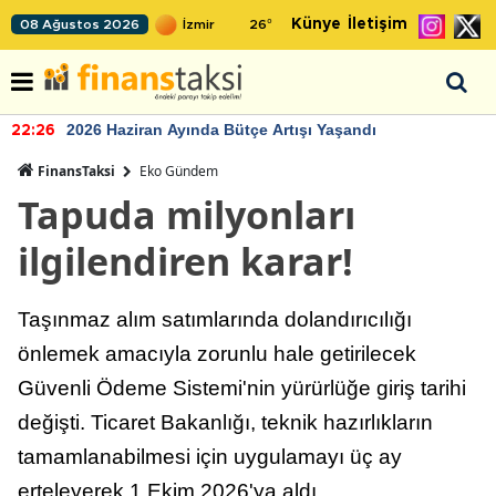
Künye
İletişim
08 Ağustos 2026
26
°
2026 Haziran Ayında Bütçe Artışı Yaşandı
22:26
FinansTaksi
Eko Gündem
Tapuda milyonları
ilgilendiren karar!
Taşınmaz alım satımlarında dolandırıcılığı
önlemek amacıyla zorunlu hale getirilecek
Güvenli Ödeme Sistemi'nin yürürlüğe giriş tarihi
değişti. Ticaret Bakanlığı, teknik hazırlıkların
tamamlanabilmesi için uygulamayı üç ay
erteleyerek 1 Ekim 2026'ya aldı.