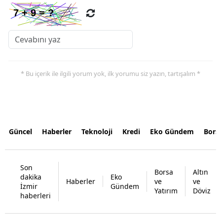
* Bu içerik ile ilgili yorum yok, ilk yorumu siz yazın, tartışalım *
Güncel
Haberler
Teknoloji
Kredi
Eko Gündem
Bors
Son
Borsa
Altın
dakika
Eko
Haberler
ve
ve
İzmir
Gündem
Yatırım
Döviz
haberleri