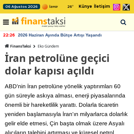
Künye
İletişim
06 Ağustos 2026
26
°
2026 Haziran Ayında Bütçe Artışı Yaşandı
22:26
FinansTaksi
Eko Gündem
İran petrolüne geçici
dolar kapısı açıldı
ABD'nin İran petrolüne yönelik yaptırımları 60
gün süreyle askıya alması, enerji piyasalarında
önemli bir hareketlilik yarattı. Dolarla ticaretin
yeniden başlamasıyla İran'ın milyarlarca dolarlık
gelir elde etmesi, Çin başta olmak üzere Asyalı
alıcıların talebini artırması ve küresel petrol