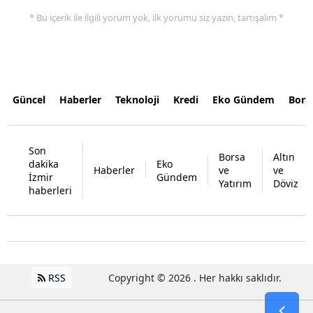
* Bu içerik ile ilgili yorum yok, ilk yorumu siz yazın, tartışalım *
Güncel
Haberler
Teknoloji
Kredi
Eko Gündem
Bors
Son
Borsa
Altın
dakika
Eko
Haberler
ve
ve
İzmir
Gündem
Yatırım
Döviz
haberleri
RSS
Copyright © 2026 . Her hakkı saklıdır.