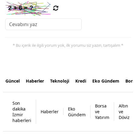
* Bu içerik ile ilgili yorum yok, ilk yorumu siz yazın, tartışalım *
Güncel
Haberler
Teknoloji
Kredi
Eko Gündem
Bors
Son
Borsa
Altın
dakika
Eko
Haberler
ve
ve
İzmir
Gündem
Yatırım
Döviz
haberleri