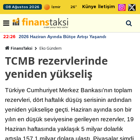
Künye
İletişim
08 Ağustos 2026
26
°
2026 Haziran Ayında Bütçe Artışı Yaşandı
22:26
FinansTaksi
Eko Gündem
TCMB rezervlerinde
yeniden yükseliş
Türkiye Cumhuriyet Merkez Bankası'nın toplam
rezervleri, dört haftalık düşüş serisinin ardından
yeniden yükselişe geçti. Haziran ayında son bir
yılın en düşük seviyesine gerileyen rezervler, 19
Haziran haftasında yaklaşık 5 milyar dolarlık
artışla 157,1 milyar dolara ulaştı. Piyasalar şimdi