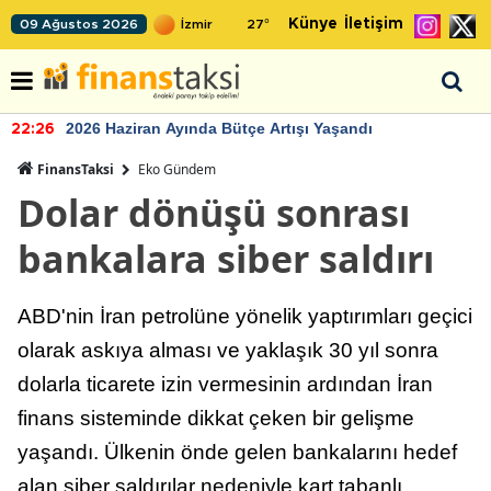
Künye
İletişim
09 Ağustos 2026
27
°
2026 Haziran Ayında Bütçe Artışı Yaşandı
22:26
FinansTaksi
Eko Gündem
Dolar dönüşü sonrası
bankalara siber saldırı
ABD'nin İran petrolüne yönelik yaptırımları geçici
olarak askıya alması ve yaklaşık 30 yıl sonra
dolarla ticarete izin vermesinin ardından İran
finans sisteminde dikkat çeken bir gelişme
yaşandı. Ülkenin önde gelen bankalarını hedef
alan siber saldırılar nedeniyle kart tabanlı