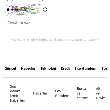
* Bu içerik ile ilgili yorum yok, ilk yorumu siz yazın, tartışalım *
Güncel
Haberler
Teknoloji
Kredi
Eko Gündem
Bors
Son
Borsa
Altın
dakika
Eko
Haberler
ve
ve
İzmir
Gündem
Yatırım
Döviz
haberleri