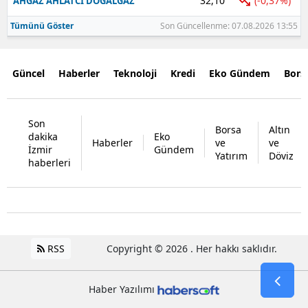
32,10
(-0,37%)
AHGAZ AHLATCI DOGALGAZ
Tümünü Göster
Son Güncellenme: 07.08.2026 13:55
Güncel
Haberler
Teknoloji
Kredi
Eko Gündem
Bors
Son
Borsa
Altın
dakika
Eko
Haberler
ve
ve
İzmir
Gündem
Yatırım
Döviz
haberleri
RSS
Copyright © 2026 . Her hakkı saklıdır.
Haber Yazılımı