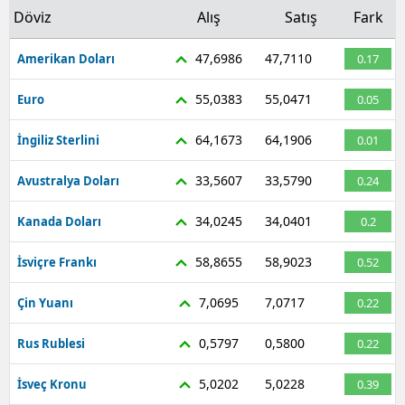
Döviz
Alış
Satış
Fark
47,6986
47,7110
Amerikan Doları
0.17
55,0383
55,0471
Euro
0.05
64,1673
64,1906
İngiliz Sterlini
0.01
33,5607
33,5790
Avustralya Doları
0.24
34,0245
34,0401
Kanada Doları
0.2
58,8655
58,9023
İsviçre Frankı
0.52
7,0695
7,0717
Çin Yuanı
0.22
0,5797
0,5800
Rus Rublesi
0.22
5,0202
5,0228
İsveç Kronu
0.39