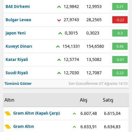
12,9842
12,9953
BAE Dirhemi
0.21
27,9743
28,2565
Bulgar Levası
-0.22
0,3015
0,3023
Japon Yeni
0.3
154,1331
154,6580
Kuveyt Dinarı
0.46
12,5774
13,5082
Katar Riyali
-0.01
12,7030
12,7087
Suudi Riyali
0.23
Tümünü Göster
Son Güncellenme: 07 Ağustos 14:10
Altın
Alış
Satış
6.615,04
6.607,48
Gram Altın (Kapalı Çarşı)
6.634,83
6.633,91
Gram Altın