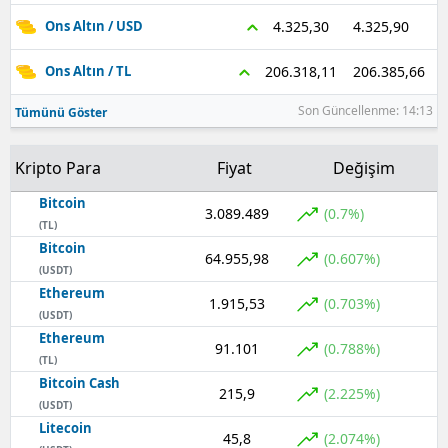
4.325,90
4.325,30
Ons Altın / USD
206.385,66
206.318,11
Ons Altın / TL
Son Güncellenme: 14:13
Tümünü Göster
Kripto Para
Fiyat
Değişim
Bitcoin
3.089.489
(0.7%)
(TL)
Bitcoin
64.955,98
(0.607%)
(USDT)
Ethereum
1.915,53
(0.703%)
(USDT)
Ethereum
91.101
(0.788%)
(TL)
Bitcoin Cash
215,9
(2.225%)
(USDT)
Litecoin
45,8
(2.074%)