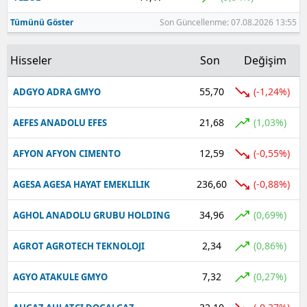
Tümünü Göster
Son Güncellenme: 07.08.2026 13:55
Hisseler
Son
Değişim
55,70
(-1,24%)
ADGYO ADRA GMYO
21,68
(1,03%)
AEFES ANADOLU EFES
12,59
(-0,55%)
AFYON AFYON CIMENTO
236,60
(-0,88%)
AGESA AGESA HAYAT EMEKLILIK
34,96
(0,69%)
AGHOL ANADOLU GRUBU HOLDING
2,34
(0,86%)
AGROT AGROTECH TEKNOLOJI
7,32
(0,27%)
AGYO ATAKULE GMYO