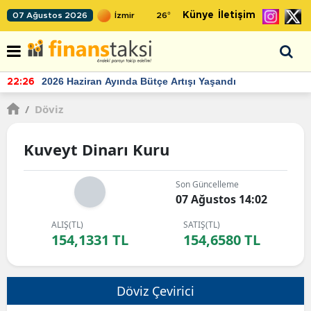
Künye
İletişim
07 Ağustos 2026
26
°
2026 Haziran Ayında Bütçe Artışı Yaşandı
22:26
/
Döviz
Kuveyt Dinarı Kuru
Son Güncelleme
07 Ağustos 14:02
ALIŞ(TL)
SATIŞ(TL)
154,1331 TL
154,6580 TL
Döviz Çevirici