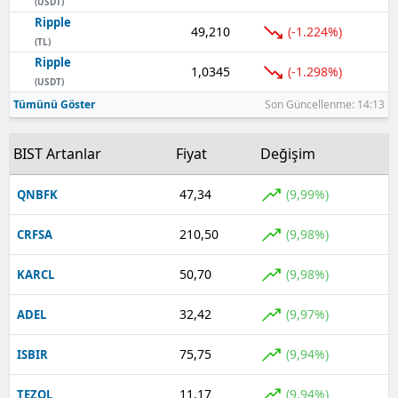
(USDT)
Ripple
49,210
(-1.224%)
(TL)
Ripple
1,0345
(-1.298%)
(USDT)
Tümünü Göster
Son Güncellenme: 14:13
BIST Artanlar
Fiyat
Değişim
47,34
(9,99%)
QNBFK
210,50
(9,98%)
CRFSA
50,70
(9,98%)
KARCL
32,42
(9,97%)
ADEL
75,75
(9,94%)
ISBIR
11,17
(9,94%)
TEZOL