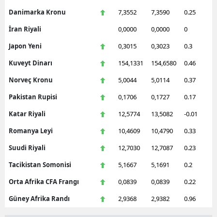
Danimarka Kronu
7,3552
7,3590
0.25
İran Riyali
0,0000
0,0000
0
Japon Yeni
0,3015
0,3023
0.3
Kuveyt Dinarı
154,1331
154,6580
0.46
Norveç Kronu
5,0044
5,0114
0.37
Pakistan Rupisi
0,1706
0,1727
0.17
Katar Riyali
12,5774
13,5082
-0.01
Romanya Leyi
10,4609
10,4790
0.33
Suudi Riyali
12,7030
12,7087
0.23
Tacikistan Somonisi
5,1667
5,1691
0.2
Orta Afrika CFA Frangı
0,0839
0,0839
0.22
Güney Afrika Randı
2,9368
2,9382
0.96