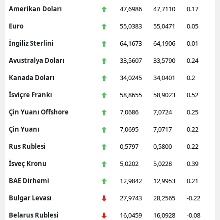
Amerikan Doları
47,6986
47,7110
0.17
Euro
55,0383
55,0471
0.05
İngiliz Sterlini
64,1673
64,1906
0.01
Avustralya Doları
33,5607
33,5790
0.24
Kanada Doları
34,0245
34,0401
0.2
İsviçre Frankı
58,8655
58,9023
0.52
Çin Yuanı Offshore
7,0686
7,0724
0.25
Çin Yuanı
7,0695
7,0717
0.22
Rus Rublesi
0,5797
0,5800
0.22
İsveç Kronu
5,0202
5,0228
0.39
BAE Dirhemi
12,9842
12,9953
0.21
Bulgar Levası
27,9743
28,2565
-0.22
Belarus Rublesi
16,0459
16,0928
-0.08