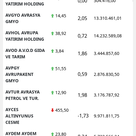
0,00
304.416,00
0
YATIRIM HOLDING
AVGYO AVRASYA
14,45
2,05
13.310.461,01
1
GMYO
AVHOL AVRUPA
38,92
0,72
14.232.589,08
1
YATIRIM HOLDING
AVOD A.V.O.D GIDA
3,84
1,86
3.444.857,60
1
VE TARIM
AVPGY
51,55
0,59
1
AVRUPAKENT
2.876.830,50
GMYO
AVTUR AVRASYA
12,90
1,98
3.176.787,92
1
PETROL VE TUR.
AYCES
455,50
-1,73
1
ALTINYUNUS
9.971.811,75
CESME
AYDEM AYDEM
23,80