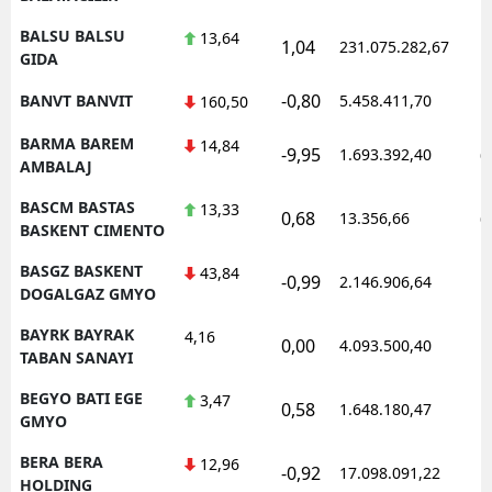
BALSU BALSU
13,64
1,04
231.075.282,67
1
GIDA
-0,80
BANVT BANVIT
5.458.411,70
1
160,50
BARMA BAREM
14,84
-9,95
1.693.392,40
0
AMBALAJ
BASCM BASTAS
13,33
0,68
13.356,66
0
BASKENT CIMENTO
BASGZ BASKENT
43,84
-0,99
2.146.906,64
1
DOGALGAZ GMYO
BAYRK BAYRAK
4,16
0,00
4.093.500,40
1
TABAN SANAYI
BEGYO BATI EGE
3,47
0,58
1.648.180,47
1
GMYO
BERA BERA
12,96
-0,92
17.098.091,22
1
HOLDING