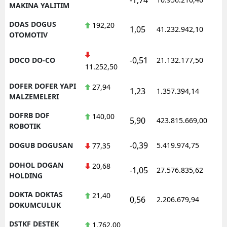
MAKINA YALITIM
DOAS DOGUS
192,20
1,05
41.232.942,10
1
OTOMOTIV
-0,51
DOCO DO-CO
21.132.177,50
1
11.252,50
DOFER DOFER YAPI
27,94
1,23
1.357.394,14
1
MALZEMELERI
DOFRB DOF
140,00
5,90
423.815.669,00
1
ROBOTIK
-0,39
DOGUB DOGUSAN
5.419.974,75
1
77,35
DOHOL DOGAN
20,68
-1,05
27.576.835,62
1
HOLDING
DOKTA DOKTAS
21,40
0,56
2.206.679,94
1
DOKUMCULUK
DSTKF DESTEK
1.762,00