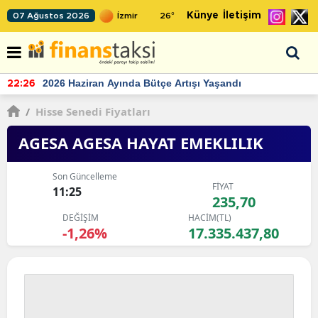
Künye
İletişim
07 Ağustos 2026
26
°
TCMB'nin rezervlerinde artan momentum devam ediyor
22:24
/
Hisse Senedi Fiyatları
AGESA AGESA HAYAT EMEKLILIK
Son Güncelleme
FİYAT
11:25
235,70
DEĞİŞİM
HACİM(TL)
-1,26%
17.335.437,80