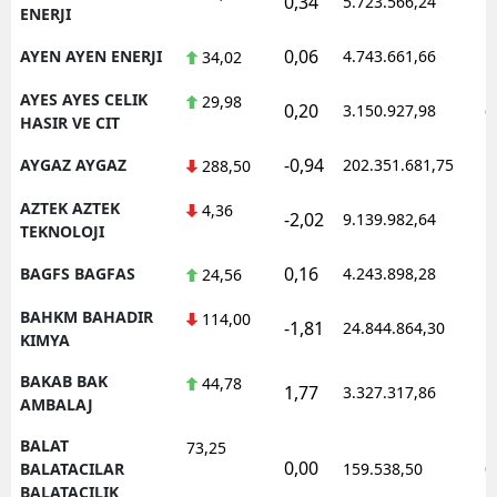
0,34
5.723.566,24
1
ENERJI
0,06
AYEN AYEN ENERJI
4.743.661,66
1
34,02
AYES AYES CELIK
29,98
0,20
3.150.927,98
0
HASIR VE CIT
-0,94
AYGAZ AYGAZ
202.351.681,75
1
288,50
AZTEK AZTEK
4,36
-2,02
9.139.982,64
1
TEKNOLOJI
0,16
BAGFS BAGFAS
4.243.898,28
1
24,56
BAHKM BAHADIR
114,00
-1,81
24.844.864,30
1
KIMYA
BAKAB BAK
44,78
1,77
3.327.317,86
1
AMBALAJ
BALAT
73,25
0,00
0
BALATACILAR
159.538,50
BALATACILIK