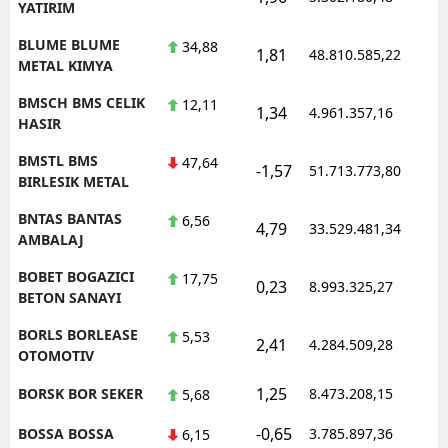
YATIRIM
BLUME BLUME
34,88
1,81
48.810.585,22
1
METAL KIMYA
BMSCH BMS CELIK
12,11
1,34
4.961.357,16
1
HASIR
BMSTL BMS
47,64
-1,57
51.713.773,80
1
BIRLESIK METAL
BNTAS BANTAS
6,56
4,79
33.529.481,34
1
AMBALAJ
BOBET BOGAZICI
17,75
0,23
8.993.325,27
1
BETON SANAYI
BORLS BORLEASE
5,53
2,41
4.284.509,28
1
OTOMOTIV
1,25
BORSK BOR SEKER
8.473.208,15
1
5,68
-0,65
BOSSA BOSSA
3.785.897,36
1
6,15