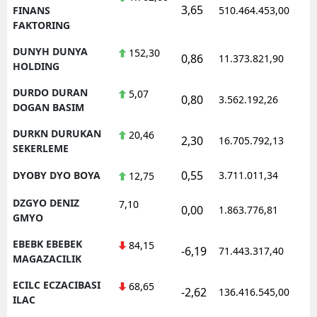
3,65
1
FINANS
510.464.453,00
FAKTORING
DUNYH DUNYA
152,30
0,86
11.373.821,90
1
HOLDING
DURDO DURAN
5,07
0,80
3.562.192,26
1
DOGAN BASIM
DURKN DURUKAN
20,46
2,30
16.705.792,13
1
SEKERLEME
0,55
DYOBY DYO BOYA
3.711.011,34
1
12,75
DZGYO DENIZ
7,10
0,00
1.863.776,81
1
GMYO
EBEBK EBEBEK
84,15
-6,19
71.443.317,40
1
MAGAZACILIK
ECILC ECZACIBASI
68,65
-2,62
136.416.545,00
1
ILAC