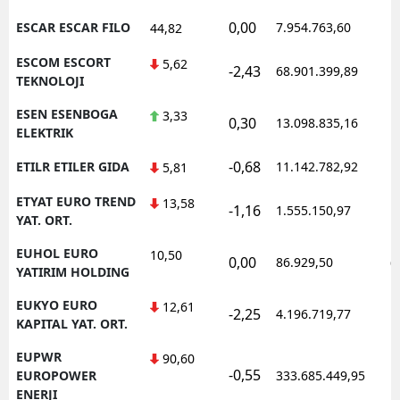
0,00
ESCAR ESCAR FILO
7.954.763,60
1
44,82
ESCOM ESCORT
5,62
-2,43
68.901.399,89
1
TEKNOLOJI
ESEN ESENBOGA
3,33
0,30
13.098.835,16
1
ELEKTRIK
-0,68
ETILR ETILER GIDA
11.142.782,92
1
5,81
ETYAT EURO TREND
13,58
-1,16
1.555.150,97
1
YAT. ORT.
EUHOL EURO
10,50
0,00
86.929,50
0
YATIRIM HOLDING
EUKYO EURO
12,61
-2,25
4.196.719,77
1
KAPITAL YAT. ORT.
EUPWR
90,60
-0,55
1
EUROPOWER
333.685.449,95
ENERJI