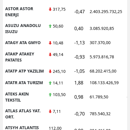
ASTOR ASTOR
317,75
-0,47
2.403.295.732,25
1
ENERJI
ASUZU ANADOLU
50,60
0,40
3.085.920,85
1
ISUZU
-1,13
ATAGY ATA GMYO
307.370,00
1
10,48
ATAKP ATAKEY
49,14
-0,93
5.973.816,78
1
PATATES
-1,05
ATATP ATP YAZILIM
68.202.415,00
1
245,10
1,88
ATATR ATA TURIZM
108.133.426,59
1
14,11
ATEKS AKIN
103,50
0,98
61.789,50
0
TEKSTIL
ATLAS ATLAS YAT.
7,11
-0,70
785.540,32
1
ORT.
ATSYH ATLANTIS
112,00