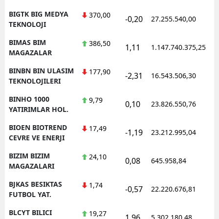
BIGTK BIG MEDYA
370,00
-0,20
27.255.540,00
1
TEKNOLOJI
BIMAS BIM
386,50
1,11
1.147.740.375,25
1
MAGAZALAR
BINBN BIN ULASIM
177,90
-2,31
16.543.506,30
1
TEKNOLOJILERI
BINHO 1000
9,79
0,10
23.826.550,76
1
YATIRIMLAR HOL.
BIOEN BIOTREND
17,49
-1,19
23.212.995,04
1
CEVRE VE ENERJI
BIZIM BIZIM
24,10
0,08
645.958,84
1
MAGAZALARI
BJKAS BESIKTAS
1,74
-0,57
22.220.676,81
1
FUTBOL YAT.
BLCYT BILICI
19,27
1,96
5.302.180,48
1