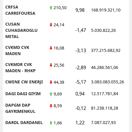
CRFSA
210,50
9,98
168.919.321,10
1
CARREFOURSA
CUSAN
24,14
-1,47
1
CUHADAROGLU
5.030.822,26
METAL
CVKMD CVK
16,08
-3,13
377.215.682,92
1
MADEN
CVKMDR CVK
25,56
-2,89
46.286.561,06
1
MADEN - RHKP
-5,17
CWENE CW ENERJI
3.083.083.055,26
1
44,38
0,94
DAGI DAGI GIYIM
12.517.781,84
1
9,69
DAPGM DAP
8,59
-0,12
81.238.118,28
1
GAYRIMENKUL
1,22
DARDL DARDANEL
7.087.027,93
1
1,66