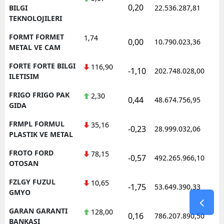
0,20
1
BILGI
22.536.287,81
TEKNOLOJILERI
FORMT FORMET
1,74
0,00
10.790.023,36
1
METAL VE CAM
FORTE FORTE BILGI
116,90
-1,10
202.748.028,00
1
ILETISIM
FRIGO FRIGO PAK
2,30
0,44
48.674.756,95
1
GIDA
FRMPL FORMUL
35,16
-0,23
28.999.032,06
1
PLASTIK VE METAL
FROTO FORD
78,15
-0,57
492.265.966,10
1
OTOSAN
FZLGY FUZUL
10,65
-1,75
53.649.390,33
1
GMYO
GARAN GARANTI
128,00
0,16
786.207.890,50
1
BANKASI