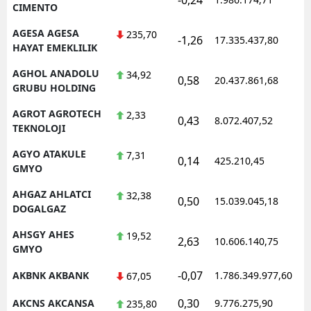
CIMENTO
AGESA AGESA
235,70
-1,26
17.335.437,80
1
HAYAT EMEKLILIK
AGHOL ANADOLU
34,92
0,58
20.437.861,68
1
GRUBU HOLDING
AGROT AGROTECH
2,33
0,43
8.072.407,52
1
TEKNOLOJI
AGYO ATAKULE
7,31
0,14
425.210,45
1
GMYO
AHGAZ AHLATCI
32,38
0,50
15.039.045,18
1
DOGALGAZ
AHSGY AHES
19,52
2,63
10.606.140,75
1
GMYO
-0,07
AKBNK AKBANK
1.786.349.977,60
1
67,05
0,30
AKCNS AKCANSA
9.776.275,90
1
235,80