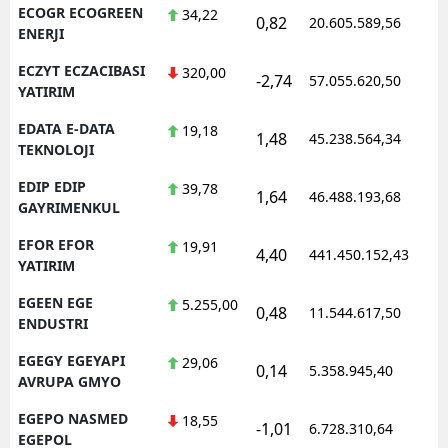
ECOGR ECOGREEN
34,22
0,82
20.605.589,56
1
ENERJI
ECZYT ECZACIBASI
320,00
-2,74
57.055.620,50
1
YATIRIM
EDATA E-DATA
19,18
1,48
45.238.564,34
1
TEKNOLOJI
EDIP EDIP
39,78
1,64
46.488.193,68
1
GAYRIMENKUL
EFOR EFOR
19,91
4,40
441.450.152,43
1
YATIRIM
EGEEN EGE
5.255,00
0,48
11.544.617,50
1
ENDUSTRI
EGEGY EGEYAPI
29,06
0,14
5.358.945,40
1
AVRUPA GMYO
EGEPO NASMED
18,55
-1,01
6.728.310,64
1
EGEPOL