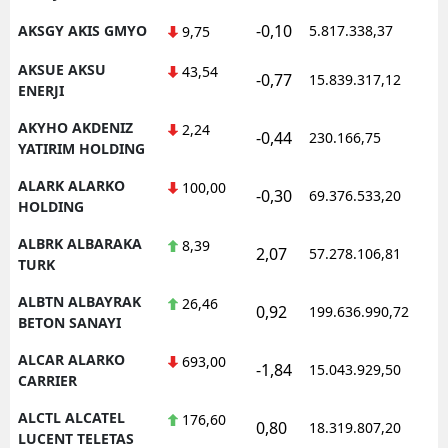
-0,10
AKSGY AKIS GMYO
5.817.338,37
1
9,75
AKSUE AKSU
43,54
-0,77
15.839.317,12
1
ENERJI
AKYHO AKDENIZ
2,24
-0,44
230.166,75
1
YATIRIM HOLDING
ALARK ALARKO
100,00
-0,30
69.376.533,20
1
HOLDING
ALBRK ALBARAKA
8,39
2,07
57.278.106,81
1
TURK
ALBTN ALBAYRAK
26,46
0,92
199.636.990,72
1
BETON SANAYI
ALCAR ALARKO
693,00
-1,84
15.043.929,50
1
CARRIER
ALCTL ALCATEL
176,60
0,80
18.319.807,20
1
LUCENT TELETAS