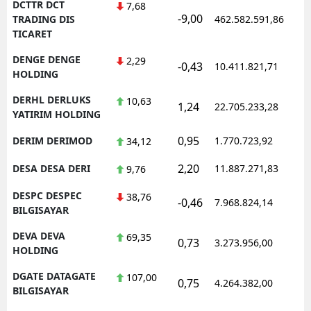
DCTTR DCT
7,68
-9,00
1
TRADING DIS
462.582.591,86
TICARET
DENGE DENGE
2,29
-0,43
10.411.821,71
1
HOLDING
DERHL DERLUKS
10,63
1,24
22.705.233,28
1
YATIRIM HOLDING
0,95
DERIM DERIMOD
1.770.723,92
1
34,12
2,20
DESA DESA DERI
11.887.271,83
1
9,76
DESPC DESPEC
38,76
-0,46
7.968.824,14
1
BILGISAYAR
DEVA DEVA
69,35
0,73
3.273.956,00
1
HOLDING
DGATE DATAGATE
107,00
0,75
4.264.382,00
1
BILGISAYAR