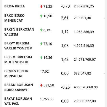
-0,70
BRISA BRISA
2.807.816,25
1
78,35
BRKO BIRKO
10,90
3,61
230.491,40
0
MENSUCAT
BRKSN BERKOSAN
8,15
1,12
1.058.886,39
1
YALITIM
BRKVY BIRIKIM
77,10
1,05
4.595.519,35
1
VARLIK YONETIM
BRLSM BIRLESIM
16,36
1,43
24.578.769,67
1
MUHENDISLIK
BRMEN BIRLIK
17,62
0,00
382.547,82
0
MENSUCAT
BRSAN BORUSAN
581,50
-0,26
406.576.668,00
1
BORU SANAYI
BRYAT BORUSAN
1.765,00
0,00
20.388.322,00
1
YAT. PAZ.