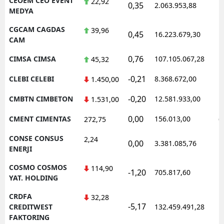
CEOEM CEO EVENT
22,92
0,35
2.063.953,88
1
MEDYA
CGCAM CAGDAS
39,96
0,45
16.223.679,30
1
CAM
0,76
CIMSA CIMSA
107.105.067,28
1
45,32
-0,21
CLEBI CELEBI
8.368.672,00
1
1.450,00
-0,20
CMBTN CIMBETON
12.581.933,00
1
1.531,00
0,00
CMENT CIMENTAS
156.013,00
0
272,75
CONSE CONSUS
2,24
0,00
3.381.085,76
1
ENERJI
COSMO COSMOS
114,90
-1,20
705.817,60
1
YAT. HOLDING
CRDFA
32,28
-5,17
1
CREDITWEST
132.459.491,28
FAKTORING