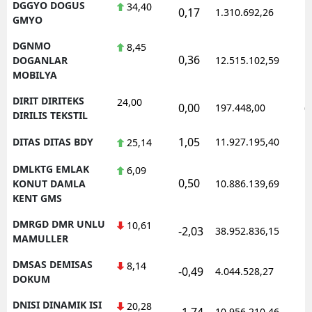
DGGYO DOGUS
34,40
0,17
1.310.692,26
1
GMYO
DGNMO
8,45
0,36
1
DOGANLAR
12.515.102,59
MOBILYA
DIRIT DIRITEKS
24,00
0,00
197.448,00
0
DIRILIS TEKSTIL
1,05
DITAS DITAS BDY
11.927.195,40
1
25,14
DMLKTG EMLAK
6,09
0,50
1
KONUT DAMLA
10.886.139,69
KENT GMS
DMRGD DMR UNLU
10,61
-2,03
38.952.836,15
1
MAMULLER
DMSAS DEMISAS
8,14
-0,49
4.044.528,27
1
DOKUM
DNISI DINAMIK ISI
20,28
-1,74
10.956.210,46
1