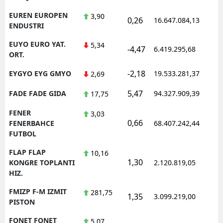
EUREN EUROPEN
3,90
0,26
16.647.084,13
1
ENDUSTRI
EUYO EURO YAT.
5,34
-4,47
6.419.295,68
1
ORT.
-2,18
EYGYO EYG GMYO
19.533.281,37
1
2,69
5,47
FADE FADE GIDA
94.327.909,39
1
17,75
FENER
3,03
0,66
1
FENERBAHCE
68.407.242,44
FUTBOL
FLAP FLAP
10,16
1,30
1
KONGRE TOPLANTI
2.120.819,05
HIZ.
FMIZP F-M IZMIT
281,75
1,35
3.099.219,00
1
PISTON
FONET FONET
5,07