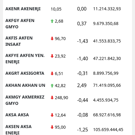
0,00
AKENR AKENERJI
11.214.332,93
1
10,05
AKFGY AKFEN
2,68
0,37
9.679.350,68
1
GMYO
AKFIS AKFEN
96,70
-1,43
41.553.833,75
1
INSAAT
AKFYE AKFEN YEN.
23,92
-1,40
47.221.842,30
1
ENERJI
-0,31
AKGRT AKSIGORTA
8.899.756,99
1
6,51
2,49
AKHAN AKHAN UN
71.419.095,66
1
42,82
AKMGY AKMERKEZ
248,90
-0,44
4.455.934,75
1
GMYO
-0,08
AKSA AKSA
68.927.616,98
1
12,64
AKSEN AKSA
95,00
-1,25
105.659.444,45
1
ENERJI