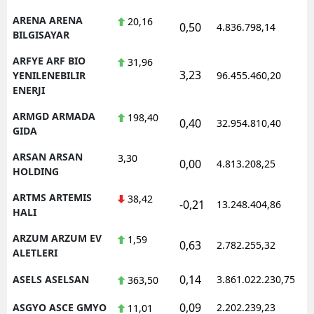
ARENA ARENA
20,16
0,50
4.836.798,14
1
BILGISAYAR
ARFYE ARF BIO
31,96
3,23
1
YENILENEBILIR
96.455.460,20
ENERJI
ARMGD ARMADA
198,40
0,40
32.954.810,40
1
GIDA
ARSAN ARSAN
3,30
0,00
4.813.208,25
1
HOLDING
ARTMS ARTEMIS
38,42
-0,21
13.248.404,86
1
HALI
ARZUM ARZUM EV
1,59
0,63
2.782.255,32
1
ALETLERI
0,14
ASELS ASELSAN
3.861.022.230,75
1
363,50
0,09
ASGYO ASCE GMYO
2.202.239,23
1
11,01