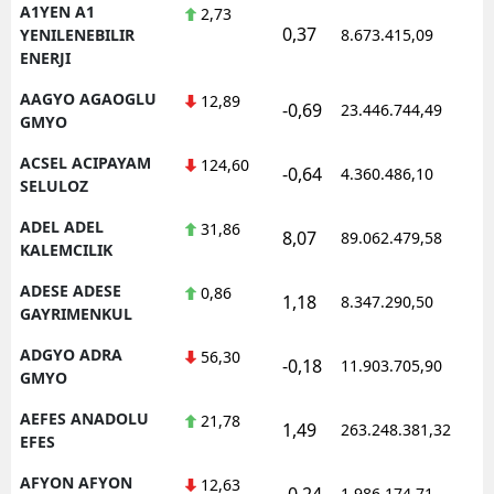
A1YEN A1
2,73
0,37
1
YENILENEBILIR
8.673.415,09
ENERJI
AAGYO AGAOGLU
12,89
-0,69
23.446.744,49
1
GMYO
ACSEL ACIPAYAM
124,60
-0,64
4.360.486,10
1
SELULOZ
ADEL ADEL
31,86
8,07
89.062.479,58
1
KALEMCILIK
ADESE ADESE
0,86
1,18
8.347.290,50
1
GAYRIMENKUL
ADGYO ADRA
56,30
-0,18
11.903.705,90
1
GMYO
AEFES ANADOLU
21,78
1,49
263.248.381,32
1
EFES
AFYON AFYON
12,63
-0,24
1.986.174,71
1