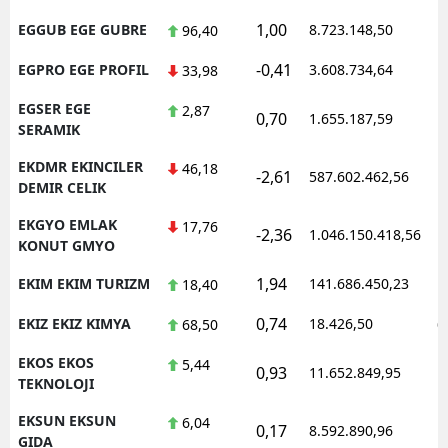
1,00
EGGUB EGE GUBRE
8.723.148,50
1
96,40
-0,41
EGPRO EGE PROFIL
3.608.734,64
1
33,98
EGSER EGE
2,87
0,70
1.655.187,59
1
SERAMIK
EKDMR EKINCILER
46,18
-2,61
587.602.462,56
1
DEMIR CELIK
EKGYO EMLAK
17,76
-2,36
1.046.150.418,56
1
KONUT GMYO
1,94
EKIM EKIM TURIZM
141.686.450,23
1
18,40
0,74
EKIZ EKIZ KIMYA
18.426,50
0
68,50
EKOS EKOS
5,44
0,93
11.652.849,95
1
TEKNOLOJI
EKSUN EKSUN
6,04
0,17
8.592.890,96
1
GIDA