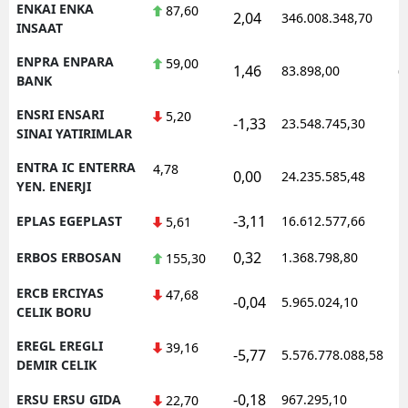
ENKAI ENKA
87,60
2,04
346.008.348,70
1
INSAAT
ENPRA ENPARA
59,00
1,46
83.898,00
0
BANK
ENSRI ENSARI
5,20
-1,33
23.548.745,30
1
SINAI YATIRIMLAR
ENTRA IC ENTERRA
4,78
0,00
24.235.585,48
1
YEN. ENERJI
-3,11
EPLAS EGEPLAST
16.612.577,66
1
5,61
0,32
ERBOS ERBOSAN
1.368.798,80
1
155,30
ERCB ERCIYAS
47,68
-0,04
5.965.024,10
1
CELIK BORU
EREGL EREGLI
39,16
-5,77
5.576.778.088,58
1
DEMIR CELIK
-0,18
ERSU ERSU GIDA
967.295,10
1
22,70