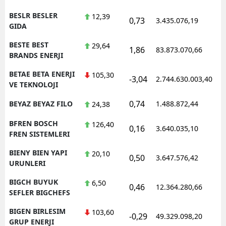
BESLR BESLER
12,39
0,73
3.435.076,19
1
GIDA
BESTE BEST
29,64
1,86
83.873.070,66
1
BRANDS ENERJI
BETAE BETA ENERJI
105,30
-3,04
2.744.630.003,40
1
VE TEKNOLOJI
0,74
BEYAZ BEYAZ FILO
1.488.872,44
1
24,38
BFREN BOSCH
126,40
0,16
3.640.035,10
1
FREN SISTEMLERI
BIENY BIEN YAPI
20,10
0,50
3.647.576,42
1
URUNLERI
BIGCH BUYUK
6,50
0,46
12.364.280,66
1
SEFLER BIGCHEFS
BIGEN BIRLESIM
103,60
-0,29
49.329.098,20
1
GRUP ENERJI