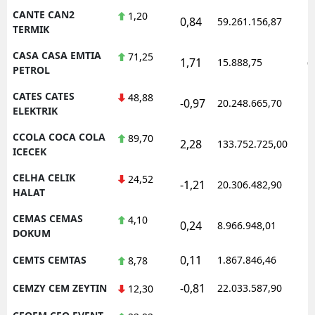
CANTE CAN2
1,20
0,84
59.261.156,87
1
TERMIK
CASA CASA EMTIA
71,25
1,71
15.888,75
0
PETROL
CATES CATES
48,88
-0,97
20.248.665,70
1
ELEKTRIK
CCOLA COCA COLA
89,70
2,28
133.752.725,00
1
ICECEK
CELHA CELIK
24,52
-1,21
20.306.482,90
1
HALAT
CEMAS CEMAS
4,10
0,24
8.966.948,01
1
DOKUM
0,11
CEMTS CEMTAS
1.867.846,46
1
8,78
-0,81
CEMZY CEM ZEYTIN
22.033.587,90
1
12,30