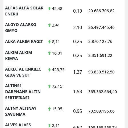
ALFAS ALFA SOLAR
42,48
0,19
20.686.706,82
1
ENERJI
ALGYO ALARKO
3,41
2,10
26.497.445,46
1
GMYO
0,25
ALKA ALKIM KAGIT
2.870.127,76
1
8,11
ALKIM ALKIM
16,01
0,25
2.351.691,22
1
KIMYA
ALKLC ALTINKILIC
425,75
1,37
93.830.512,50
1
GIDA VE SUT
ALTINS1
72,15
1,53
1
DARPHANE ALTIN
365.362.664,40
SERTIFIKASI
ALTNY ALTINAY
15,95
0,95
70.509.196,66
1
SAVUNMA
ALVES ALVES
2,11
6,57
393.163.558,74
1