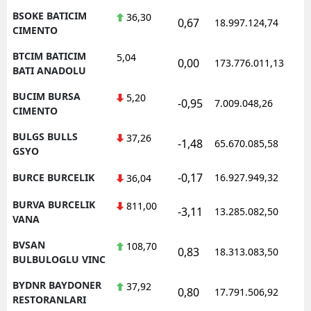
BSOKE BATICIM
36,30
0,67
18.997.124,74
1
CIMENTO
BTCIM BATICIM
5,04
0,00
173.776.011,13
1
BATI ANADOLU
BUCIM BURSA
5,20
-0,95
7.009.048,26
1
CIMENTO
BULGS BULLS
37,26
-1,48
65.670.085,58
1
GSYO
-0,17
BURCE BURCELIK
16.927.949,32
1
36,04
BURVA BURCELIK
811,00
-3,11
13.285.082,50
1
VANA
BVSAN
108,70
0,83
18.313.083,50
1
BULBULOGLU VINC
BYDNR BAYDONER
37,92
0,80
17.791.506,92
1
RESTORANLARI