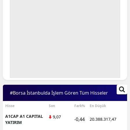
#Borsa İstanbulda İşlem Gören Tüm Hisseler
Hisse
Son
Fark%
En Düşük
A1CAP A1 CAPITAL
9,07
-0,44
20.388.317,47
1
YATIRIM