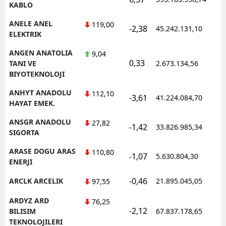
KABLO
ANELE ANEL
119,00
-2,38
45.242.131,10
1
ELEKTRIK
ANGEN ANATOLIA
9,04
0,33
1
TANI VE
2.673.134,56
BIYOTEKNOLOJI
ANHYT ANADOLU
112,10
-3,61
41.224.084,70
1
HAYAT EMEK.
ANSGR ANADOLU
27,82
-1,42
33.826.985,34
1
SIGORTA
ARASE DOGU ARAS
110,80
-1,07
5.630.804,30
1
ENERJI
-0,46
ARCLK ARCELIK
21.895.045,05
1
97,55
ARDYZ ARD
76,25
-2,12
1
BILISIM
67.837.178,65
TEKNOLOJILERI