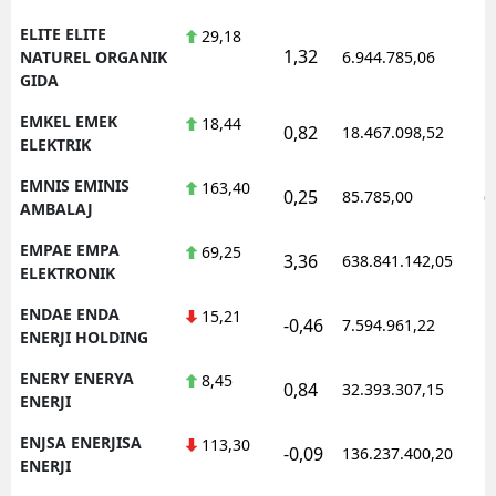
ELITE ELITE
29,18
1,32
1
NATUREL ORGANIK
6.944.785,06
GIDA
EMKEL EMEK
18,44
0,82
18.467.098,52
1
ELEKTRIK
EMNIS EMINIS
163,40
0,25
85.785,00
0
AMBALAJ
EMPAE EMPA
69,25
3,36
638.841.142,05
1
ELEKTRONIK
ENDAE ENDA
15,21
-0,46
7.594.961,22
1
ENERJI HOLDING
ENERY ENERYA
8,45
0,84
32.393.307,15
1
ENERJI
ENJSA ENERJISA
113,30
-0,09
136.237.400,20
1
ENERJI