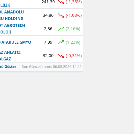
241,30
(-1,35%)
LILIK
OL ANADOLU
34,86
(-1,08%)
BU HOLDING
T AGROTECH
2,36
(2,16%)
OLOJI
7,39
(1,23%)
 ATAKULE GMYO
Z AHLATCI
32,00
(-0,31%)
ALGAZ
ü Göster
Son Güncellenme: 06.08.2026 14:25