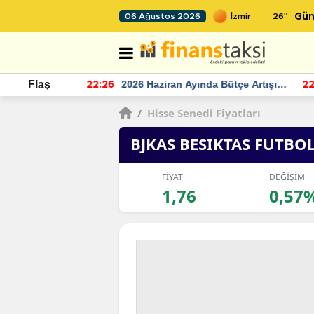
26
°
06 Ağustos 2026
Gün
r seviyesinin
2026 Haziran Ayında Bütçe Artışı
Flaş
22:26
22
Yaşandı
/
Hisse Senedi Fiyatları
BJKAS BESIKTAS FUTBOL
FİYAT
DEĞİŞİM
1,76
0,57