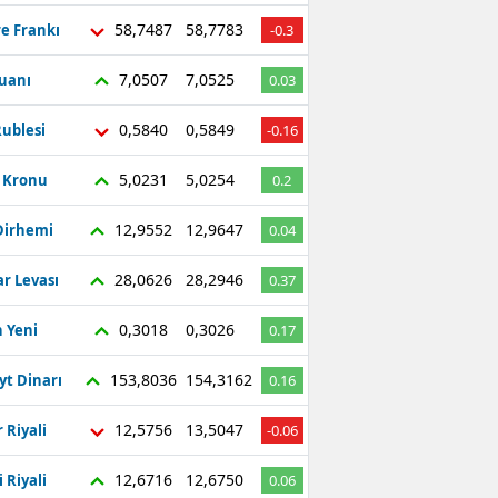
58,7487
58,7783
re Frankı
-0.3
7,0507
7,0525
Yuanı
0.03
0,5840
0,5849
ublesi
-0.16
5,0231
5,0254
ç Kronu
0.2
12,9552
12,9647
Dirhemi
0.04
28,0626
28,2946
r Levası
0.37
0,3018
0,3026
 Yeni
0.17
153,8036
154,3162
yt Dinarı
0.16
12,5756
13,5047
 Riyali
-0.06
12,6716
12,6750
 Riyali
0.06