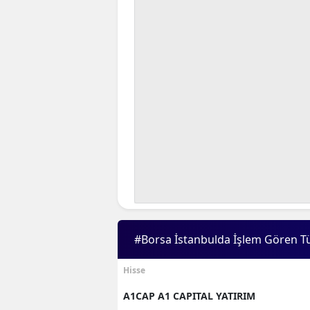
#Borsa İstanbulda İşlem Gören T
Hisse
A1CAP A1 CAPITAL YATIRIM