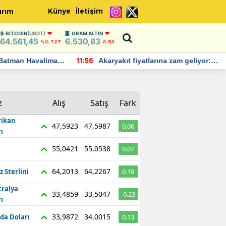
Künye
İletişim
ırım
BITCOIN
(USDT)
GRAM ALTIN
64.561,45
6.530,83
%0.727
0,53
Batman Havalimanı
Akaryakıt fiyatlarına zam geliyor:
11:56
 açıklamalarda
Yeni tarih açıklandı
z
Alış
Satış
Fark
ikan
47,5923
47,5987
0.06
ı
55,0421
55,0538
0.07
64,2013
64,2267
z Sterlini
0.18
tralya
33,4859
33,5047
-0.23
ı
33,9872
34,0015
da Doları
0.13