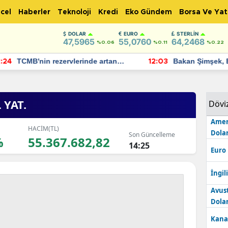
cel
Haberler
Teknoloji
Kredi
Eko Gündem
Borsa Ve Yat
DOLAR
EURO
STERLIN
47,5965
55,0760
64,2468
%0.06
%0.11
%0.22
TCMB'nin rezervlerinde artan
Bakan Şimşek, 
:24
12:03
momentum devam ediyor
için umut verici
bulundu
 YAT.
Dövi
Amer
HACİM(TL)
Dolar
Son Güncelleme
%
55.367.682,82
14:25
Euro
İngili
Avus
Dolar
Kana