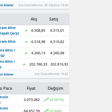
ü Göster
Son Güncellenme: 06 Ağustos 14:40
Alış
Satış
ram Altın
6.515,01
6.508,85
Kapalı Çarşı)
6.519,82
6.518,98
ram Altın
ns Altın /
4.260,68
4.260,13
USD
ns Altın /
202.810,92
202.760,33
L
Son Güncellenme: 14:42
ü Göster
to Para
Fiyat
Değişim
tcoin
3.073.082
(0.987%)
)
tcoin
64.652,39
(0.84%)