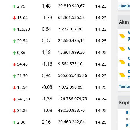
1,48
29.819.940,67
14:23
2,75
Tümün
-1,73
62.361.536,58
14:25
13,04
Altın
0,64
7.232.917,30
14:23
125,80
G
(
0,07
24.550.485,14
14:25
29,54
G
1,18
15.861.899,30
14:25
0,86
O
-1,18
9.564.575,10
14:23
54,40
O
0,84
565.665.435,36
14:25
21,50
T
-0,08
Tümün
7.072.998,89
14:25
12,54
-1,35
126.736.079,75
14:24
241,30
Krip
-1,08
49.030.838,70
14:25
34,86
Bi
(TL
2,16
20.463.242,84
14:25
2,36
Bi