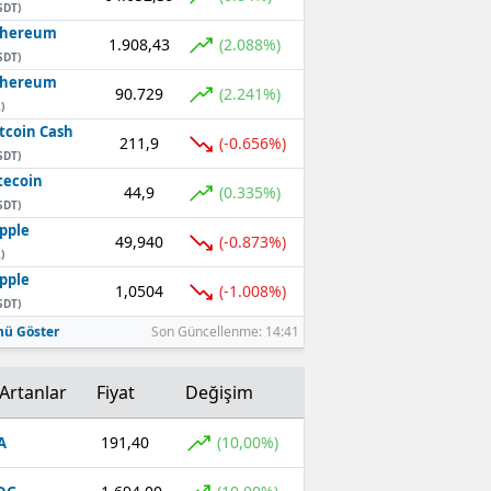
SDT)
thereum
1.908,43
(2.088%)
SDT)
thereum
90.729
(2.241%)
)
tcoin Cash
211,9
(-0.656%)
SDT)
tecoin
44,9
(0.335%)
SDT)
pple
49,940
(-0.873%)
)
pple
1,0504
(-1.008%)
SDT)
ü Göster
Son Güncellenme: 14:41
Artanlar
Fiyat
Değişim
191,40
(10,00%)
A