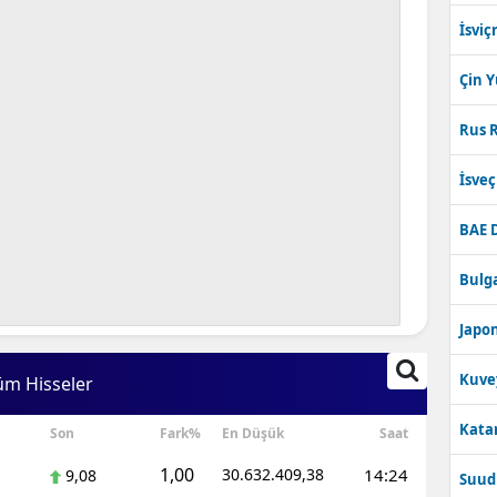
İsviç
Çin 
Rus R
İsve
BAE 
Bulga
Japon
Kuve
üm Hisseler
Katar
Son
Fark%
En Düşük
Saat
1,00
30.632.409,38
14:24
9,08
Suudi