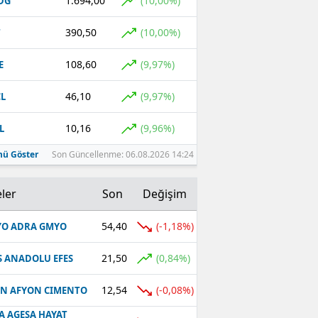
1.694,00
(10,00%)
DG
390,50
(10,00%)
T
108,60
(9,97%)
E
46,10
(9,97%)
L
10,16
(9,96%)
L
ü Göster
Son Güncellenme: 06.08.2026 14:24
ler
Son
Değişim
54,40
(-1,18%)
O ADRA GMYO
21,50
(0,84%)
S ANADOLU EFES
12,54
(-0,08%)
N AFYON CIMENTO
A AGESA HAYAT