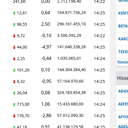
GUN
0,00
2.712.198,40
14:22
241,60
0,64
164.871.736,24
14:25
12,61
KEN
2,50
296.161.455,10
14:25
98,55
BETA
-0,10
3.506.592,29
14:22
9,72
KARC
-4,97
141.640.338,28
14:25
44,00
TEZO
-0,44
1.035.065,01
14:24
2,25
Tümün
0,10
144.304.384,40
14:25
101,20
Hisse
-0,95
57.164.070,60
14:25
8,32
ADGY
0,08
324.183.854,38
14:25
26,04
1,06
15.433.680,00
14:24
715,00
AEFE
-2,86
57.012.090,30
14:25
176,70
AFYO
0,91
41.138.129,58
14:25
AGES
42,18