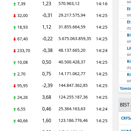
(U
1,23
570.963,12
14:16
7,39
E
-0,31
29.217.575,94
14:25
32,00
(U
E
1,12
31.855.664,59
14:25
18,93
(TL
Bi
-0,22
5.675.063.859,35
14:25
67,40
(U
Li
-0,38
48.137.665,20
14:24
233,70
(U
0,50
Ri
40.500.428,37
14:25
10,08
(TL
0,75
14.171.062,77
14:25
2,70
Ri
(U
-2,39
144.847.362,85
14:25
95,95
Tümün
3,68
124.255.187,36
14:25
24,26
BIST 
0,46
25.364.163,63
14:24
6,55
CRFS
1,60
123.186.776,46
14:25
40,66