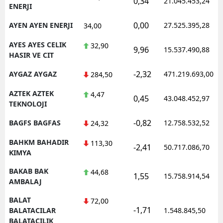
0,34
21.045.453,24
ENERJI
0,00
AYEN AYEN ENERJI
27.525.395,28
34,00
AYES AYES CELIK
32,90
9,96
15.537.490,88
HASIR VE CIT
-2,32
AYGAZ AYGAZ
471.219.693,00
284,50
AZTEK AZTEK
4,47
0,45
43.048.452,97
TEKNOLOJI
-0,82
BAGFS BAGFAS
12.758.532,52
24,32
BAHKM BAHADIR
113,30
-2,41
50.717.086,70
KIMYA
BAKAB BAK
44,68
1,55
15.758.914,54
AMBALAJ
BALAT
72,00
-1,71
BALATACILAR
1.548.845,50
BALATACILIK