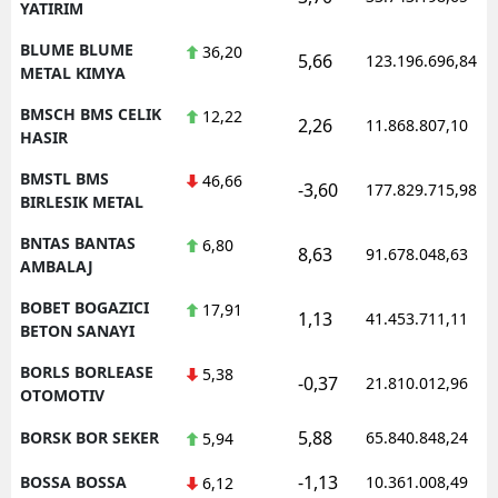
YATIRIM
BLUME BLUME
36,20
5,66
123.196.696,84
METAL KIMYA
BMSCH BMS CELIK
12,22
2,26
11.868.807,10
HASIR
BMSTL BMS
46,66
-3,60
177.829.715,98
BIRLESIK METAL
BNTAS BANTAS
6,80
8,63
91.678.048,63
AMBALAJ
BOBET BOGAZICI
17,91
1,13
41.453.711,11
BETON SANAYI
BORLS BORLEASE
5,38
-0,37
21.810.012,96
OTOMOTIV
5,88
BORSK BOR SEKER
65.840.848,24
5,94
-1,13
BOSSA BOSSA
10.361.008,49
6,12