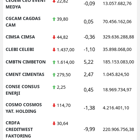
CEOEM CEO EVENT
22,82
-0,09
13.057.682,76
MEDYA
CGCAM CAGDAS
39,80
0,05
70.456.162,06
CAM
-0,36
CIMSA CIMSA
329.636.288,88
44,82
-1,10
CLEBI CELEBI
35.898.068,00
1.437,00
5,22
CMBTN CIMBETON
185.153.083,00
1.614,00
2,47
CMENT CIMENTAS
1.045.824,50
279,50
CONSE CONSUS
2,25
0,45
18.969.734,97
ENERJI
COSMO COSMOS
114,70
-1,38
4.216.401,10
YAT. HOLDING
CRDFA
30,64
-9,99
CREDITWEST
220.906.756,38
FAKTORING