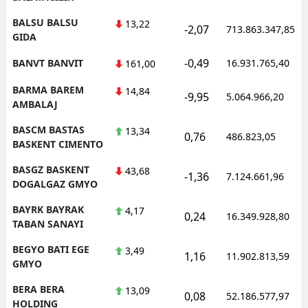
BALSU BALSU
13,22
-2,07
713.863.347,85
GIDA
-0,49
BANVT BANVIT
16.931.765,40
161,00
BARMA BAREM
14,84
-9,95
5.064.966,20
AMBALAJ
BASCM BASTAS
13,34
0,76
486.823,05
BASKENT CIMENTO
BASGZ BASKENT
43,68
-1,36
7.124.661,96
DOGALGAZ GMYO
BAYRK BAYRAK
4,17
0,24
16.349.928,80
TABAN SANAYI
BEGYO BATI EGE
3,49
1,16
11.902.813,59
GMYO
BERA BERA
13,09
0,08
52.186.577,97
HOLDING