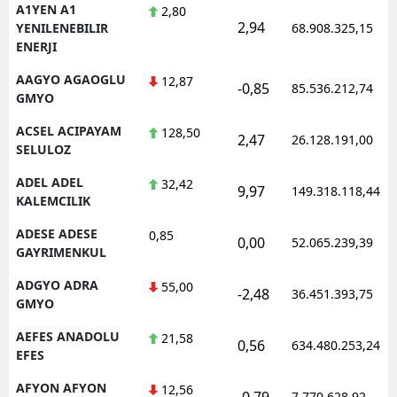
A1YEN A1
2,80
2,94
YENILENEBILIR
68.908.325,15
ENERJI
AAGYO AGAOGLU
12,87
-0,85
85.536.212,74
GMYO
ACSEL ACIPAYAM
128,50
2,47
26.128.191,00
SELULOZ
ADEL ADEL
32,42
9,97
149.318.118,44
KALEMCILIK
ADESE ADESE
0,85
0,00
52.065.239,39
GAYRIMENKUL
ADGYO ADRA
55,00
-2,48
36.451.393,75
GMYO
AEFES ANADOLU
21,58
0,56
634.480.253,24
EFES
AFYON AFYON
12,56
-0,79
7.770.628,92