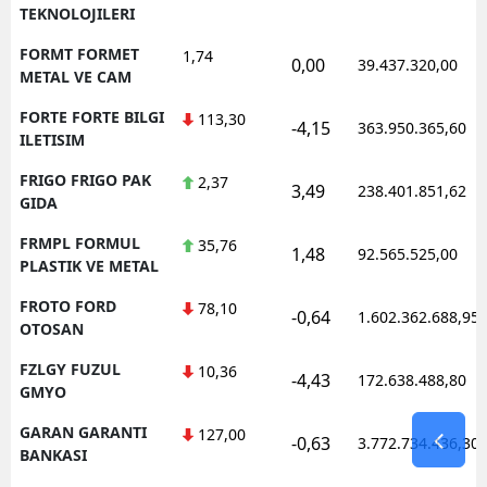
TEKNOLOJILERI
FORMT FORMET
1,74
0,00
39.437.320,00
METAL VE CAM
FORTE FORTE BILGI
113,30
-4,15
363.950.365,60
ILETISIM
FRIGO FRIGO PAK
2,37
3,49
238.401.851,62
GIDA
FRMPL FORMUL
35,76
1,48
92.565.525,00
PLASTIK VE METAL
FROTO FORD
78,10
-0,64
1.602.362.688,95
OTOSAN
FZLGY FUZUL
10,36
-4,43
172.638.488,80
GMYO
GARAN GARANTI
127,00
-0,63
3.772.734.436,30
BANKASI