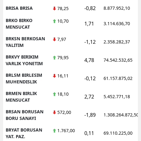
-0,82
BRISA BRISA
8.877.952,10
78,25
BRKO BIRKO
10,70
1,71
3.114.636,70
MENSUCAT
BRKSN BERKOSAN
7,97
-1,12
2.358.282,37
YALITIM
BRKVY BIRIKIM
79,95
4,78
74.542.532,65
VARLIK YONETIM
BRLSM BIRLESIM
16,11
-0,12
61.157.875,02
MUHENDISLIK
BRMEN BIRLIK
18,10
2,72
5.452.771,18
MENSUCAT
BRSAN BORUSAN
572,00
-1,89
1.308.264.872,50
BORU SANAYI
BRYAT BORUSAN
1.767,00
0,11
69.110.225,00
YAT. PAZ.