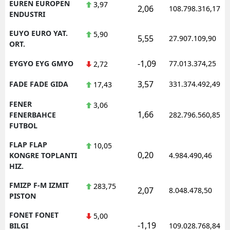
EUREN EUROPEN
3,97
2,06
108.798.316,17
ENDUSTRI
EUYO EURO YAT.
5,90
5,55
27.907.109,90
ORT.
-1,09
EYGYO EYG GMYO
77.013.374,25
2,72
3,57
FADE FADE GIDA
331.374.492,49
17,43
FENER
3,06
1,66
FENERBAHCE
282.796.560,85
FUTBOL
FLAP FLAP
10,05
0,20
KONGRE TOPLANTI
4.984.490,46
HIZ.
FMIZP F-M IZMIT
283,75
2,07
8.048.478,50
PISTON
FONET FONET
5,00
-1,19
BILGI
109.028.768,84