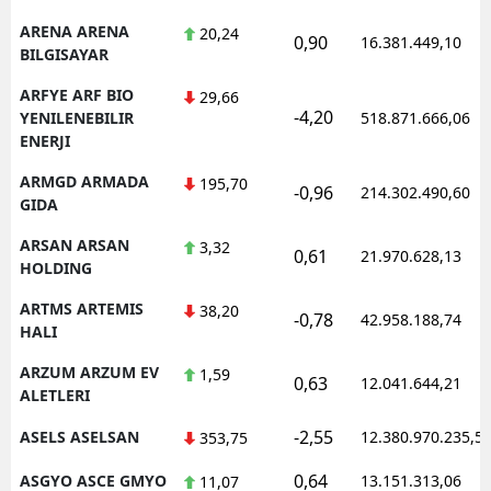
ARENA ARENA
20,24
0,90
16.381.449,10
BILGISAYAR
ARFYE ARF BIO
29,66
-4,20
YENILENEBILIR
518.871.666,06
ENERJI
ARMGD ARMADA
195,70
-0,96
214.302.490,60
GIDA
ARSAN ARSAN
3,32
0,61
21.970.628,13
HOLDING
ARTMS ARTEMIS
38,20
-0,78
42.958.188,74
HALI
ARZUM ARZUM EV
1,59
0,63
12.041.644,21
ALETLERI
-2,55
ASELS ASELSAN
12.380.970.235,5
353,75
0,64
ASGYO ASCE GMYO
13.151.313,06
11,07