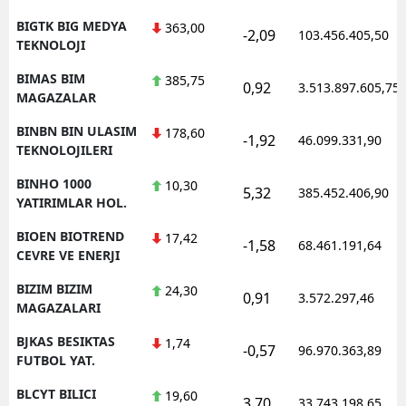
BIGTK BIG MEDYA
363,00
-2,09
103.456.405,50
TEKNOLOJI
BIMAS BIM
385,75
0,92
3.513.897.605,75
MAGAZALAR
BINBN BIN ULASIM
178,60
-1,92
46.099.331,90
TEKNOLOJILERI
BINHO 1000
10,30
5,32
385.452.406,90
YATIRIMLAR HOL.
BIOEN BIOTREND
17,42
-1,58
68.461.191,64
CEVRE VE ENERJI
BIZIM BIZIM
24,30
0,91
3.572.297,46
MAGAZALARI
BJKAS BESIKTAS
1,74
-0,57
96.970.363,89
FUTBOL YAT.
BLCYT BILICI
19,60
3,70
33.743.198,65