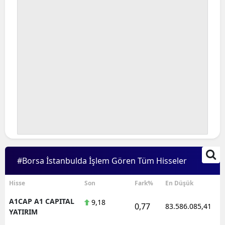
#Borsa İstanbulda İşlem Gören Tüm Hisseler
Hisse
Son
Fark%
En Düşük
A1CAP A1 CAPITAL
9,18
0,77
83.586.085,41
YATIRIM