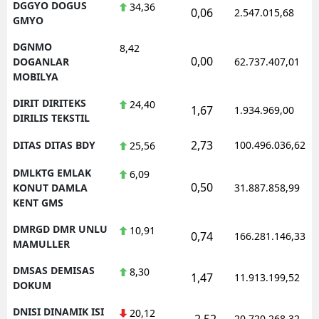
DGGYO DOGUS
34,36
0,06
2.547.015,68
GMYO
DGNMO
8,42
0,00
DOGANLAR
62.737.407,01
MOBILYA
DIRIT DIRITEKS
24,40
1,67
1.934.969,00
DIRILIS TEKSTIL
2,73
DITAS DITAS BDY
100.496.036,62
25,56
DMLKTG EMLAK
6,09
0,50
KONUT DAMLA
31.887.858,99
KENT GMS
DMRGD DMR UNLU
10,91
0,74
166.281.146,33
MAMULLER
DMSAS DEMISAS
8,30
1,47
11.913.199,52
DOKUM
DNISI DINAMIK ISI
20,12
-2,52
20.720.268,32