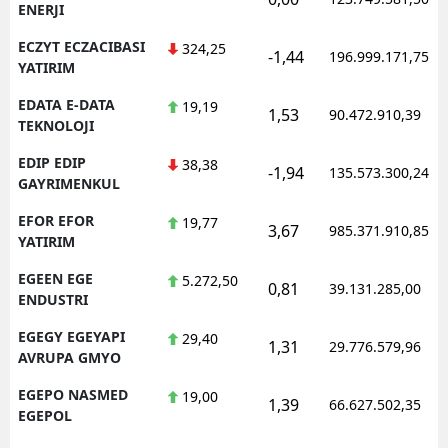
ENERJI
ECZYT ECZACIBASI
324,25
-1,44
196.999.171,75
YATIRIM
EDATA E-DATA
19,19
1,53
90.472.910,39
TEKNOLOJI
EDIP EDIP
38,38
-1,94
135.573.300,24
GAYRIMENKUL
EFOR EFOR
19,77
3,67
985.371.910,85
YATIRIM
EGEEN EGE
5.272,50
0,81
39.131.285,00
ENDUSTRI
EGEGY EGEYAPI
29,40
1,31
29.776.579,96
AVRUPA GMYO
EGEPO NASMED
19,00
1,39
66.627.502,35
EGEPOL