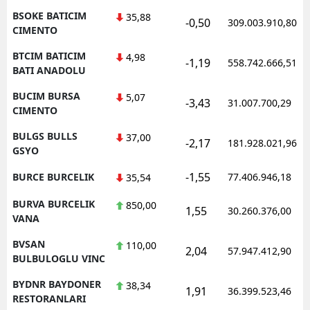
BSOKE BATICIM
35,88
-0,50
309.003.910,80
CIMENTO
BTCIM BATICIM
4,98
-1,19
558.742.666,51
BATI ANADOLU
BUCIM BURSA
5,07
-3,43
31.007.700,29
CIMENTO
BULGS BULLS
37,00
-2,17
181.928.021,96
GSYO
-1,55
BURCE BURCELIK
77.406.946,18
35,54
BURVA BURCELIK
850,00
1,55
30.260.376,00
VANA
BVSAN
110,00
2,04
57.947.412,90
BULBULOGLU VINC
BYDNR BAYDONER
38,34
1,91
36.399.523,46
RESTORANLARI