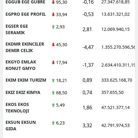
-0,16
EGGUB EGE GUBRE
27.347.618,85
95,30
-0,53
EGPRO EGE PROFIL
13.631.321,02
33,94
EGSER EGE
2,93
2,81
12.069.940,15
SERAMIK
EKDMR EKINCILER
45,30
-4,47
1.355.270.596,56
DEMIR CELIK
EKGYO EMLAK
17,94
-1,37
2.634.410.311,19
KONUT GMYO
0,89
EKIM EKIM TURIZM
333.625.168,70
18,21
0,74
EKIZ EKIZ KIMYA
357.655,50
68,50
EKOS EKOS
5,49
1,86
47.521.377,14
TEKNOLOJI
EKSUN EKSUN
6,23
3,32
42.791.974,53
GIDA