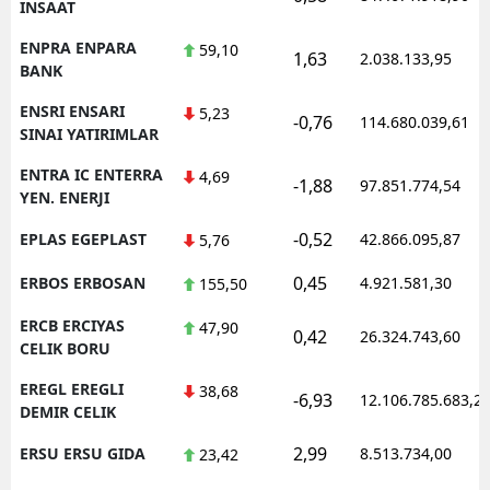
INSAAT
ENPRA ENPARA
59,10
1,63
2.038.133,95
BANK
ENSRI ENSARI
5,23
-0,76
114.680.039,61
SINAI YATIRIMLAR
ENTRA IC ENTERRA
4,69
-1,88
97.851.774,54
YEN. ENERJI
-0,52
EPLAS EGEPLAST
42.866.095,87
5,76
0,45
ERBOS ERBOSAN
4.921.581,30
155,50
ERCB ERCIYAS
47,90
0,42
26.324.743,60
CELIK BORU
EREGL EREGLI
38,68
-6,93
12.106.785.683,2
DEMIR CELIK
2,99
ERSU ERSU GIDA
8.513.734,00
23,42