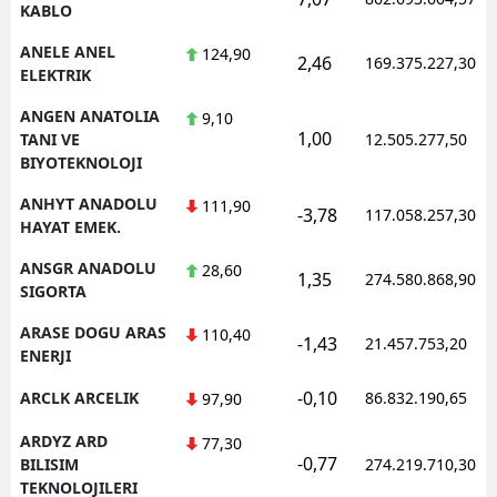
KABLO
ANELE ANEL
124,90
2,46
169.375.227,30
ELEKTRIK
ANGEN ANATOLIA
9,10
1,00
TANI VE
12.505.277,50
BIYOTEKNOLOJI
ANHYT ANADOLU
111,90
-3,78
117.058.257,30
HAYAT EMEK.
ANSGR ANADOLU
28,60
1,35
274.580.868,90
SIGORTA
ARASE DOGU ARAS
110,40
-1,43
21.457.753,20
ENERJI
-0,10
ARCLK ARCELIK
86.832.190,65
97,90
ARDYZ ARD
77,30
-0,77
BILISIM
274.219.710,30
TEKNOLOJILERI