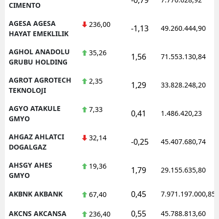
CIMENTO
AGESA AGESA
236,00
-1,13
49.260.444,90
HAYAT EMEKLILIK
AGHOL ANADOLU
35,26
1,56
71.553.130,84
GRUBU HOLDING
AGROT AGROTECH
2,35
1,29
33.828.248,20
TEKNOLOJI
AGYO ATAKULE
7,33
0,41
1.486.420,23
GMYO
AHGAZ AHLATCI
32,14
-0,25
45.407.680,74
DOGALGAZ
AHSGY AHES
19,36
1,79
29.155.635,80
GMYO
0,45
AKBNK AKBANK
7.971.197.000,85
67,40
0,55
AKCNS AKCANSA
45.788.813,60
236,40