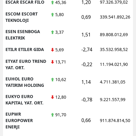
1,20
ESCAR ESCAR FILO
97.326.379,02
45,36
ESCOM ESCORT
5,80
0,69
339.541.892,26
TEKNOLOJI
ESEN ESENBOGA
3,37
1,51
89.808.012,69
ELEKTRIK
-2,74
ETILR ETILER GIDA
35.532.958,52
5,69
ETYAT EURO TREND
13,71
-0,22
11.194.021,90
YAT. ORT.
EUHOL EURO
10,62
1,14
4.711.381,05
YATIRIM HOLDING
EUKYO EURO
12,80
-0,78
9.221.557,99
KAPITAL YAT. ORT.
EUPWR
91,70
0,66
EUROPOWER
911.874.814,50
ENERJI