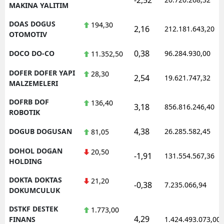
MAKINA YALITIM
DOAS DOGUS
194,30
2,16
212.181.643,20
OTOMOTIV
0,38
DOCO DO-CO
96.284.930,00
11.352,50
DOFER DOFER YAPI
28,30
2,54
19.621.747,32
MALZEMELERI
DOFRB DOF
136,40
3,18
856.816.246,40
ROBOTIK
4,38
DOGUB DOGUSAN
26.285.582,45
81,05
DOHOL DOGAN
20,50
-1,91
131.554.567,36
HOLDING
DOKTA DOKTAS
21,20
-0,38
7.235.066,94
DOKUMCULUK
DSTKF DESTEK
1.773,00
4,29
FINANS
1.424.493.073,00