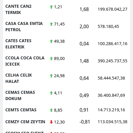
CANTE CAN2
1,21
1,68
199.678.042,27
TERMIK
CASA CASA EMTIA
71,45
2,00
578.180,45
PETROL
CATES CATES
49,38
0,04
100.286.417,16
ELEKTRIK
CCOLA COCA COLA
89,00
1,48
390.245.737,55
ICECEK
CELHA CELIK
24,98
0,64
58.444.547,38
HALAT
CEMAS CEMAS
4,11
0,49
36.400.847,69
DOKUM
0,91
CEMTS CEMTAS
14.713.219,16
8,85
-0,81
CEMZY CEM ZEYTIN
113.034.515,38
12,30