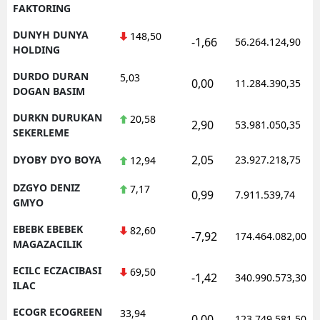
FAKTORING
DUNYH DUNYA
148,50
-1,66
56.264.124,90
HOLDING
DURDO DURAN
5,03
0,00
11.284.390,35
DOGAN BASIM
DURKN DURUKAN
20,58
2,90
53.981.050,35
SEKERLEME
2,05
DYOBY DYO BOYA
23.927.218,75
12,94
DZGYO DENIZ
7,17
0,99
7.911.539,74
GMYO
EBEBK EBEBEK
82,60
-7,92
174.464.082,00
MAGAZACILIK
ECILC ECZACIBASI
69,50
-1,42
340.990.573,30
ILAC
ECOGR ECOGREEN
33,94
0,00
123.749.581,50