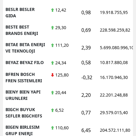
BESLR BESLER
12,42
0,98
19.918.755,95
GIDA
BESTE BEST
29,30
0,69
228.598.259,82
BRANDS ENERJI
BETAE BETA ENERJI
111,20
2,39
5.699.080.996,10
VE TEKNOLOJI
0,58
BEYAZ BEYAZ FILO
10.817.880,08
24,34
BFREN BOSCH
125,80
-0,32
16.170.946,30
FREN SISTEMLERI
BIENY BIEN YAPI
20,44
2,20
22.201.248,88
URUNLERI
BIGCH BUYUK
6,52
0,77
29.579.015,40
SEFLER BIGCHEFS
BIGEN BIRLESIM
110,60
6,45
204.572.111,80
GRUP ENERJI