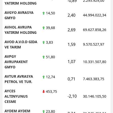
-0,89
2.295.929,00
YATIRIM HOLDING
AVGYO AVRASYA
14,50
2,40
44.994.022,34
GMYO
AVHOL AVRUPA
39,68
2,69
69.627.858,26
YATIRIM HOLDING
AVOD A.V.O.D GIDA
3,83
1,59
9.570.527,97
VE TARIM
AVPGY
51,80
1,07
AVRUPAKENT
10.331.507,80
GMYO
AVTUR AVRASYA
12,74
0,71
7.463.383,75
PETROL VE TUR.
AYCES
453,75
-2,10
ALTINYUNUS
30.146.105,50
CESME
AYDEM AYDEM
23,80