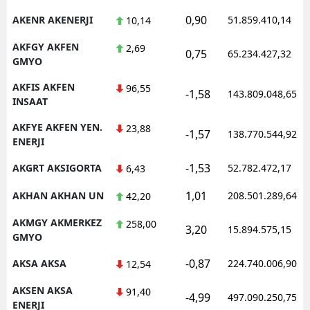
0,90
AKENR AKENERJI
51.859.410,14
10,14
AKFGY AKFEN
2,69
0,75
65.234.427,32
GMYO
AKFIS AKFEN
96,55
-1,58
143.809.048,65
INSAAT
AKFYE AKFEN YEN.
23,88
-1,57
138.770.544,92
ENERJI
-1,53
AKGRT AKSIGORTA
52.782.472,17
6,43
1,01
AKHAN AKHAN UN
208.501.289,64
42,20
AKMGY AKMERKEZ
258,00
3,20
15.894.575,15
GMYO
-0,87
AKSA AKSA
224.740.006,90
12,54
AKSEN AKSA
91,40
-4,99
497.090.250,75
ENERJI