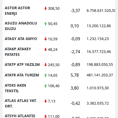
ASTOR ASTOR
308,50
-3,37
6.758.631.520,50
ENERJI
ASUZU ANADOLU
50,45
0,10
13.200.122,86
ISUZU
-0,09
ATAGY ATA GMYO
1.232.154,23
10,59
ATAKP ATAKEY
48,24
-2,74
16.377.723,46
PATATES
-0,89
ATATP ATP YAZILIM
198.883.050,55
245,50
5,78
ATATR ATA TURIZM
481.141.203,37
14,65
ATEKS AKIN
106,40
3,80
1.010.973,30
TEKSTIL
ATLAS ATLAS YAT.
7,13
-0,42
3.382.035,72
ORT.
ATSYH ATLANTIS
111,00