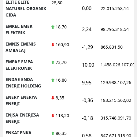
ELITE ELITE
28,80
0,00
NATUREL ORGANIK
22.015.258,14
GIDA
EMKEL EMEK
18,70
2,24
98.795.318,54
ELEKTRIK
EMNIS EMINIS
160,90
-1,29
865.831,50
AMBALAJ
EMPAE EMPA
73,70
10,00
1.458.026.107,00
ELEKTRONIK
ENDAE ENDA
16,80
9,95
129.938.107,26
ENERJI HOLDING
ENERY ENERYA
8,35
-0,36
183.215.562,02
ENERJI
ENJSA ENERJISA
113,20
-0,18
315.748.091,70
ENERJI
ENKAI ENKA
86,35
0,58
847.671.918,90