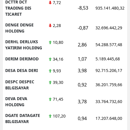
DCTTR DCT
7,72
-8,53
TRADING DIS
935.141.480,32
TICARET
DENGE DENGE
2,28
-0,87
32.696.442,29
HOLDING
DERHL DERLUKS
10,80
2,86
54.288.577,48
YATIRIM HOLDING
1,07
DERIM DERIMOD
5.189.445,68
34,16
3,98
DESA DESA DERI
92.715.206,17
9,93
DESPC DESPEC
39,30
0,92
36.201.759,66
BILGISAYAR
DEVA DEVA
71,45
3,78
33.764.732,60
HOLDING
DGATE DATAGATE
107,20
0,94
17.207.648,00
BILGISAYAR