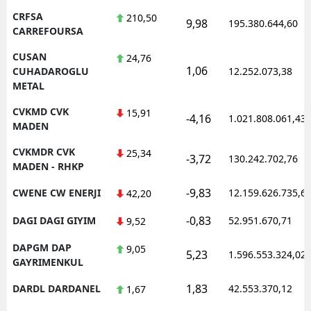
CRFSA
210,50
9,98
195.380.644,60
CARREFOURSA
CUSAN
24,76
1,06
CUHADAROGLU
12.252.073,38
METAL
CVKMD CVK
15,91
-4,16
1.021.808.061,43
MADEN
CVKMDR CVK
25,34
-3,72
130.242.702,76
MADEN - RHKP
-9,83
CWENE CW ENERJI
12.159.626.735,6
42,20
-0,83
DAGI DAGI GIYIM
52.951.670,71
9,52
DAPGM DAP
9,05
5,23
1.596.553.324,02
GAYRIMENKUL
1,83
DARDL DARDANEL
42.553.370,12
1,67