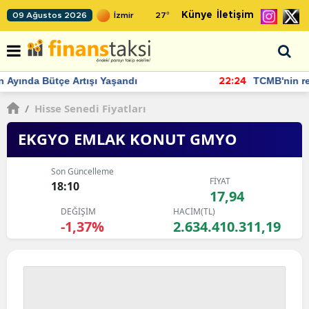
Künye
İletişim
09 Ağustos 2026
27
°
TCMB'nin rezervlerinde artan momentum devam ediyor
22:24
/
Hisse Senedi Fiyatları
EKGYO EMLAK KONUT GMYO
Son Güncelleme
FİYAT
18:10
17,94
DEĞİŞİM
HACİM(TL)
-1,37%
2.634.410.311,19