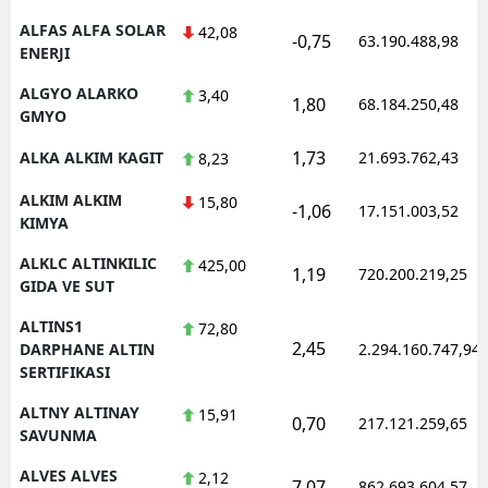
ALFAS ALFA SOLAR
42,08
-0,75
63.190.488,98
ENERJI
ALGYO ALARKO
3,40
1,80
68.184.250,48
GMYO
1,73
ALKA ALKIM KAGIT
21.693.762,43
8,23
ALKIM ALKIM
15,80
-1,06
17.151.003,52
KIMYA
ALKLC ALTINKILIC
425,00
1,19
720.200.219,25
GIDA VE SUT
ALTINS1
72,80
2,45
DARPHANE ALTIN
2.294.160.747,94
SERTIFIKASI
ALTNY ALTINAY
15,91
0,70
217.121.259,65
SAVUNMA
ALVES ALVES
2,12
7,07
862.693.604,57