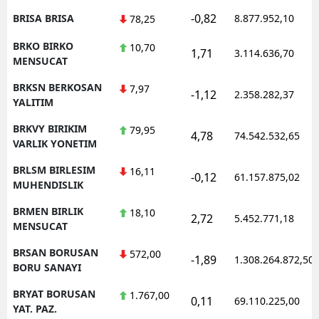
-0,82
BRISA BRISA
8.877.952,10
78,25
BRKO BIRKO
10,70
1,71
3.114.636,70
MENSUCAT
BRKSN BERKOSAN
7,97
-1,12
2.358.282,37
YALITIM
BRKVY BIRIKIM
79,95
4,78
74.542.532,65
VARLIK YONETIM
BRLSM BIRLESIM
16,11
-0,12
61.157.875,02
MUHENDISLIK
BRMEN BIRLIK
18,10
2,72
5.452.771,18
MENSUCAT
BRSAN BORUSAN
572,00
-1,89
1.308.264.872,50
BORU SANAYI
BRYAT BORUSAN
1.767,00
0,11
69.110.225,00
YAT. PAZ.