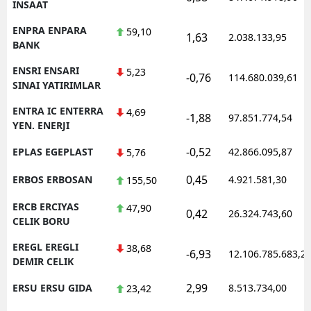
INSAAT
ENPRA ENPARA
59,10
1,63
2.038.133,95
BANK
ENSRI ENSARI
5,23
-0,76
114.680.039,61
SINAI YATIRIMLAR
ENTRA IC ENTERRA
4,69
-1,88
97.851.774,54
YEN. ENERJI
-0,52
EPLAS EGEPLAST
42.866.095,87
5,76
0,45
ERBOS ERBOSAN
4.921.581,30
155,50
ERCB ERCIYAS
47,90
0,42
26.324.743,60
CELIK BORU
EREGL EREGLI
38,68
-6,93
12.106.785.683,2
DEMIR CELIK
2,99
ERSU ERSU GIDA
8.513.734,00
23,42