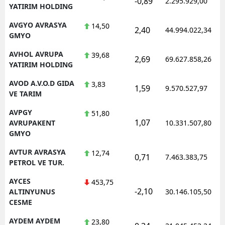
-0,89
2.295.929,00
YATIRIM HOLDING
AVGYO AVRASYA
14,50
2,40
44.994.022,34
GMYO
AVHOL AVRUPA
39,68
2,69
69.627.858,26
YATIRIM HOLDING
AVOD A.V.O.D GIDA
3,83
1,59
9.570.527,97
VE TARIM
AVPGY
51,80
1,07
AVRUPAKENT
10.331.507,80
GMYO
AVTUR AVRASYA
12,74
0,71
7.463.383,75
PETROL VE TUR.
AYCES
453,75
-2,10
ALTINYUNUS
30.146.105,50
CESME
AYDEM AYDEM
23,80