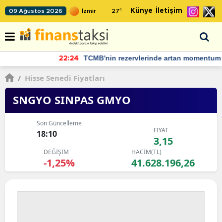
Künye
İletişim
09 Ağustos 2026
27
°
TCMB'nin rezervlerinde artan momentum devam ediyor
22:24
/
Hisse Senedi Fiyatları
SNGYO SINPAS GMYO
Son Güncelleme
FİYAT
18:10
3,15
DEĞİŞİM
HACİM(TL)
-1,25%
41.628.196,26