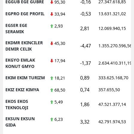
-0,16
EGGUB EGE GUBRE
27.347.618,85
95,30
-0,53
EGPRO EGE PROFIL
13.631.321,02
33,94
EGSER EGE
2,93
2,81
12.069.940,15
SERAMIK
EKDMR EKINCILER
45,30
-4,47
1.355.270.596,56
DEMIR CELIK
EKGYO EMLAK
17,94
-1,37
2.634.410.311,19
KONUT GMYO
0,89
EKIM EKIM TURIZM
333.625.168,70
18,21
0,74
EKIZ EKIZ KIMYA
357.655,50
68,50
EKOS EKOS
5,49
1,86
47.521.377,14
TEKNOLOJI
EKSUN EKSUN
6,23
3,32
42.791.974,53
GIDA