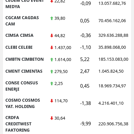
CEOEM CEO EVENT
22,82
-0,09
13.057.682,76
MEDYA
CGCAM CAGDAS
39,80
0,05
70.456.162,06
CAM
-0,36
CIMSA CIMSA
329.636.288,88
44,82
-1,10
CLEBI CELEBI
35.898.068,00
1.437,00
5,22
CMBTN CIMBETON
185.153.083,00
1.614,00
2,47
CMENT CIMENTAS
1.045.824,50
279,50
CONSE CONSUS
2,25
0,45
18.969.734,97
ENERJI
COSMO COSMOS
114,70
-1,38
4.216.401,10
YAT. HOLDING
CRDFA
30,64
-9,99
CREDITWEST
220.906.756,38
FAKTORING