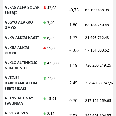
ALFAS ALFA SOLAR
42,08
-0,75
63.190.488,98
ENERJI
ALGYO ALARKO
3,40
1,80
68.184.250,48
GMYO
1,73
ALKA ALKIM KAGIT
21.693.762,43
8,23
ALKIM ALKIM
15,80
-1,06
17.151.003,52
KIMYA
ALKLC ALTINKILIC
425,00
1,19
720.200.219,25
GIDA VE SUT
ALTINS1
72,80
2,45
DARPHANE ALTIN
2.294.160.747,94
SERTIFIKASI
ALTNY ALTINAY
15,91
0,70
217.121.259,65
SAVUNMA
ALVES ALVES
2,12
7,07
862.693.604,57