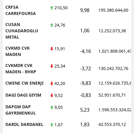
CRFSA
210,50
9,98
195.380.644,60
CARREFOURSA
CUSAN
24,76
1,06
CUHADAROGLU
12.252.073,38
METAL
CVKMD CVK
15,91
-4,16
1.021.808.061,43
MADEN
CVKMDR CVK
25,34
-3,72
130.242.702,76
MADEN - RHKP
-9,83
CWENE CW ENERJI
12.159.626.735,6
42,20
-0,83
DAGI DAGI GIYIM
52.951.670,71
9,52
DAPGM DAP
9,05
5,23
1.596.553.324,02
GAYRIMENKUL
1,83
DARDL DARDANEL
42.553.370,12
1,67