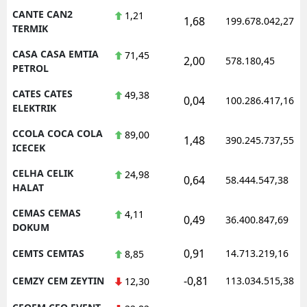
CANTE CAN2
1,21
1,68
199.678.042,27
TERMIK
CASA CASA EMTIA
71,45
2,00
578.180,45
PETROL
CATES CATES
49,38
0,04
100.286.417,16
ELEKTRIK
CCOLA COCA COLA
89,00
1,48
390.245.737,55
ICECEK
CELHA CELIK
24,98
0,64
58.444.547,38
HALAT
CEMAS CEMAS
4,11
0,49
36.400.847,69
DOKUM
0,91
CEMTS CEMTAS
14.713.219,16
8,85
-0,81
CEMZY CEM ZEYTIN
113.034.515,38
12,30