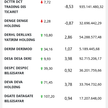
DCTTR DCT
7,72
-8,53
TRADING DIS
935.141.480,32
TICARET
DENGE DENGE
2,28
-0,87
32.696.442,29
HOLDING
DERHL DERLUKS
10,80
2,86
54.288.577,48
YATIRIM HOLDING
1,07
DERIM DERIMOD
5.189.445,68
34,16
3,98
DESA DESA DERI
92.715.206,17
9,93
DESPC DESPEC
39,30
0,92
36.201.759,66
BILGISAYAR
DEVA DEVA
71,45
3,78
33.764.732,60
HOLDING
DGATE DATAGATE
107,20
0,94
17.207.648,00
BILGISAYAR