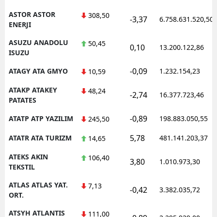
ASTOR ASTOR
308,50
-3,37
6.758.631.520,50
ENERJI
ASUZU ANADOLU
50,45
0,10
13.200.122,86
ISUZU
-0,09
ATAGY ATA GMYO
1.232.154,23
10,59
ATAKP ATAKEY
48,24
-2,74
16.377.723,46
PATATES
-0,89
ATATP ATP YAZILIM
198.883.050,55
245,50
5,78
ATATR ATA TURIZM
481.141.203,37
14,65
ATEKS AKIN
106,40
3,80
1.010.973,30
TEKSTIL
ATLAS ATLAS YAT.
7,13
-0,42
3.382.035,72
ORT.
ATSYH ATLANTIS
111,00