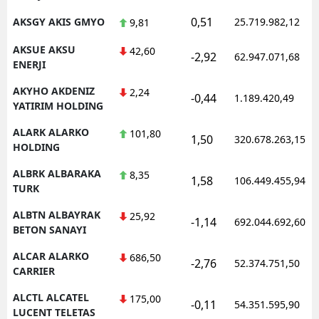
0,51
AKSGY AKIS GMYO
25.719.982,12
9,81
AKSUE AKSU
42,60
-2,92
62.947.071,68
ENERJI
AKYHO AKDENIZ
2,24
-0,44
1.189.420,49
YATIRIM HOLDING
ALARK ALARKO
101,80
1,50
320.678.263,15
HOLDING
ALBRK ALBARAKA
8,35
1,58
106.449.455,94
TURK
ALBTN ALBAYRAK
25,92
-1,14
692.044.692,60
BETON SANAYI
ALCAR ALARKO
686,50
-2,76
52.374.751,50
CARRIER
ALCTL ALCATEL
175,00
-0,11
54.351.595,90
LUCENT TELETAS