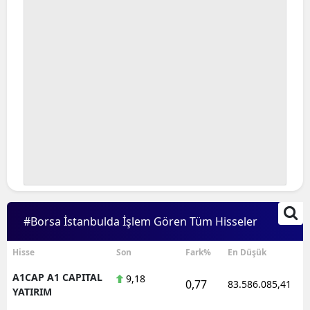
#Borsa İstanbulda İşlem Gören Tüm Hisseler
Hisse
Son
Fark%
En Düşük
A1CAP A1 CAPITAL
9,18
0,77
83.586.085,41
YATIRIM