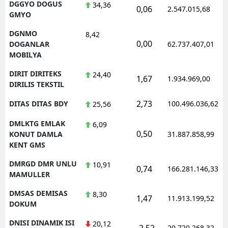
DGGYO DOGUS
34,36
0,06
2.547.015,68
GMYO
DGNMO
8,42
0,00
DOGANLAR
62.737.407,01
MOBILYA
DIRIT DIRITEKS
24,40
1,67
1.934.969,00
DIRILIS TEKSTIL
2,73
DITAS DITAS BDY
100.496.036,62
25,56
DMLKTG EMLAK
6,09
0,50
KONUT DAMLA
31.887.858,99
KENT GMS
DMRGD DMR UNLU
10,91
0,74
166.281.146,33
MAMULLER
DMSAS DEMISAS
8,30
1,47
11.913.199,52
DOKUM
DNISI DINAMIK ISI
20,12
-2,52
20.720.268,32