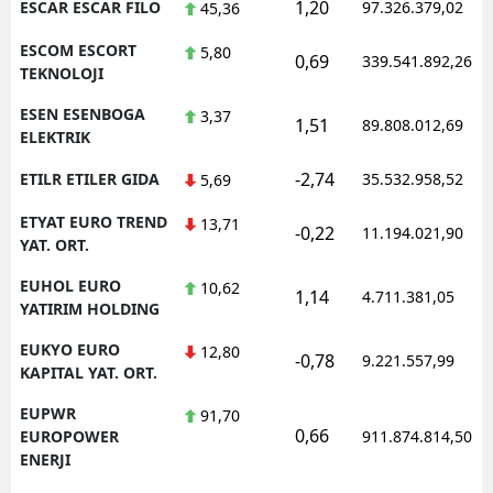
1,20
ESCAR ESCAR FILO
97.326.379,02
45,36
ESCOM ESCORT
5,80
0,69
339.541.892,26
TEKNOLOJI
ESEN ESENBOGA
3,37
1,51
89.808.012,69
ELEKTRIK
-2,74
ETILR ETILER GIDA
35.532.958,52
5,69
ETYAT EURO TREND
13,71
-0,22
11.194.021,90
YAT. ORT.
EUHOL EURO
10,62
1,14
4.711.381,05
YATIRIM HOLDING
EUKYO EURO
12,80
-0,78
9.221.557,99
KAPITAL YAT. ORT.
EUPWR
91,70
0,66
EUROPOWER
911.874.814,50
ENERJI