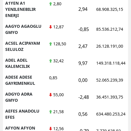
A1YEN A1
2,80
2,94
YENILENEBILIR
68.908.325,15
ENERJI
AAGYO AGAOGLU
12,87
-0,85
85.536.212,74
GMYO
ACSEL ACIPAYAM
128,50
2,47
26.128.191,00
SELULOZ
ADEL ADEL
32,42
9,97
149.318.118,44
KALEMCILIK
ADESE ADESE
0,85
0,00
52.065.239,39
GAYRIMENKUL
ADGYO ADRA
55,00
-2,48
36.451.393,75
GMYO
AEFES ANADOLU
21,58
0,56
634.480.253,24
EFES
AFYON AFYON
12,56
-0,79
7.770.628,92