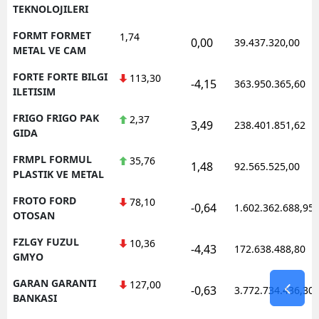
TEKNOLOJILERI
FORMT FORMET
1,74
0,00
39.437.320,00
METAL VE CAM
FORTE FORTE BILGI
113,30
-4,15
363.950.365,60
ILETISIM
FRIGO FRIGO PAK
2,37
3,49
238.401.851,62
GIDA
FRMPL FORMUL
35,76
1,48
92.565.525,00
PLASTIK VE METAL
FROTO FORD
78,10
-0,64
1.602.362.688,95
OTOSAN
FZLGY FUZUL
10,36
-4,43
172.638.488,80
GMYO
GARAN GARANTI
127,00
-0,63
3.772.734.436,30
BANKASI