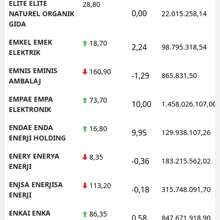
ELITE ELITE
28,80
0,00
NATUREL ORGANIK
22.015.258,14
GIDA
EMKEL EMEK
18,70
2,24
98.795.318,54
ELEKTRIK
EMNIS EMINIS
160,90
-1,29
865.831,50
AMBALAJ
EMPAE EMPA
73,70
10,00
1.458.026.107,00
ELEKTRONIK
ENDAE ENDA
16,80
9,95
129.938.107,26
ENERJI HOLDING
ENERY ENERYA
8,35
-0,36
183.215.562,02
ENERJI
ENJSA ENERJISA
113,20
-0,18
315.748.091,70
ENERJI
ENKAI ENKA
86,35
0,58
847.671.918,90