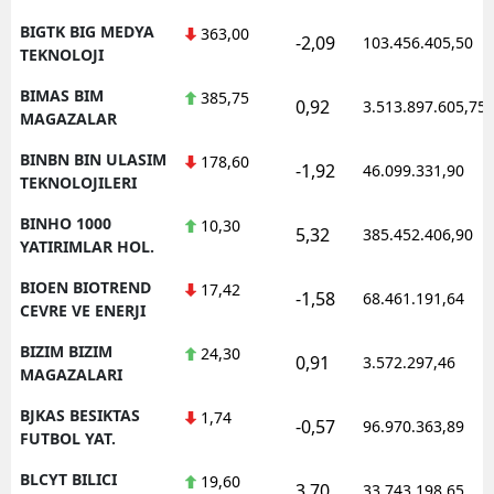
BIGTK BIG MEDYA
363,00
-2,09
103.456.405,50
TEKNOLOJI
BIMAS BIM
385,75
0,92
3.513.897.605,75
MAGAZALAR
BINBN BIN ULASIM
178,60
-1,92
46.099.331,90
TEKNOLOJILERI
BINHO 1000
10,30
5,32
385.452.406,90
YATIRIMLAR HOL.
BIOEN BIOTREND
17,42
-1,58
68.461.191,64
CEVRE VE ENERJI
BIZIM BIZIM
24,30
0,91
3.572.297,46
MAGAZALARI
BJKAS BESIKTAS
1,74
-0,57
96.970.363,89
FUTBOL YAT.
BLCYT BILICI
19,60
3,70
33.743.198,65