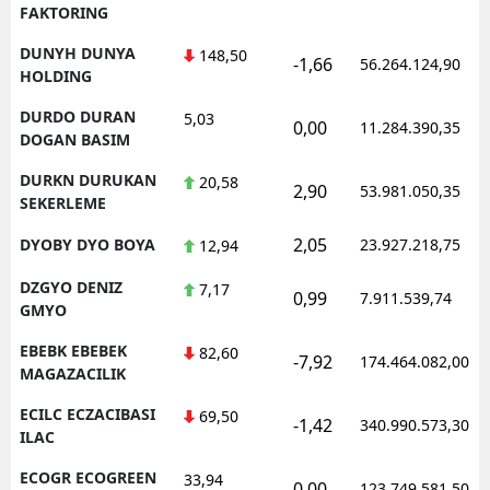
FAKTORING
DUNYH DUNYA
148,50
-1,66
56.264.124,90
HOLDING
DURDO DURAN
5,03
0,00
11.284.390,35
DOGAN BASIM
DURKN DURUKAN
20,58
2,90
53.981.050,35
SEKERLEME
2,05
DYOBY DYO BOYA
23.927.218,75
12,94
DZGYO DENIZ
7,17
0,99
7.911.539,74
GMYO
EBEBK EBEBEK
82,60
-7,92
174.464.082,00
MAGAZACILIK
ECILC ECZACIBASI
69,50
-1,42
340.990.573,30
ILAC
ECOGR ECOGREEN
33,94
0,00
123.749.581,50