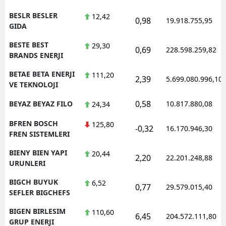
BESLR BESLER
12,42
0,98
19.918.755,95
GIDA
BESTE BEST
29,30
0,69
228.598.259,82
BRANDS ENERJI
BETAE BETA ENERJI
111,20
2,39
5.699.080.996,10
VE TEKNOLOJI
0,58
BEYAZ BEYAZ FILO
10.817.880,08
24,34
BFREN BOSCH
125,80
-0,32
16.170.946,30
FREN SISTEMLERI
BIENY BIEN YAPI
20,44
2,20
22.201.248,88
URUNLERI
BIGCH BUYUK
6,52
0,77
29.579.015,40
SEFLER BIGCHEFS
BIGEN BIRLESIM
110,60
6,45
204.572.111,80
GRUP ENERJI