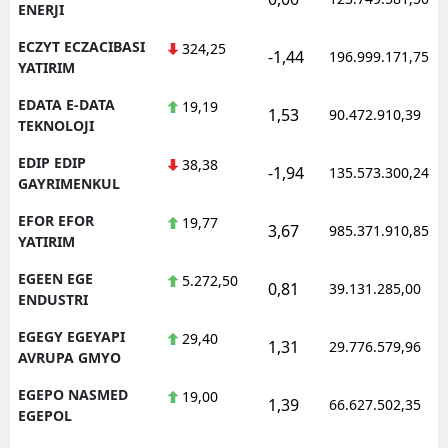
ENERJI
ECZYT ECZACIBASI
324,25
-1,44
196.999.171,75
YATIRIM
EDATA E-DATA
19,19
1,53
90.472.910,39
TEKNOLOJI
EDIP EDIP
38,38
-1,94
135.573.300,24
GAYRIMENKUL
EFOR EFOR
19,77
3,67
985.371.910,85
YATIRIM
EGEEN EGE
5.272,50
0,81
39.131.285,00
ENDUSTRI
EGEGY EGEYAPI
29,40
1,31
29.776.579,96
AVRUPA GMYO
EGEPO NASMED
19,00
1,39
66.627.502,35
EGEPOL