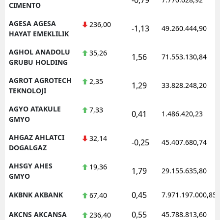
CIMENTO
AGESA AGESA
236,00
-1,13
49.260.444,90
HAYAT EMEKLILIK
AGHOL ANADOLU
35,26
1,56
71.553.130,84
GRUBU HOLDING
AGROT AGROTECH
2,35
1,29
33.828.248,20
TEKNOLOJI
AGYO ATAKULE
7,33
0,41
1.486.420,23
GMYO
AHGAZ AHLATCI
32,14
-0,25
45.407.680,74
DOGALGAZ
AHSGY AHES
19,36
1,79
29.155.635,80
GMYO
0,45
AKBNK AKBANK
7.971.197.000,85
67,40
0,55
AKCNS AKCANSA
45.788.813,60
236,40