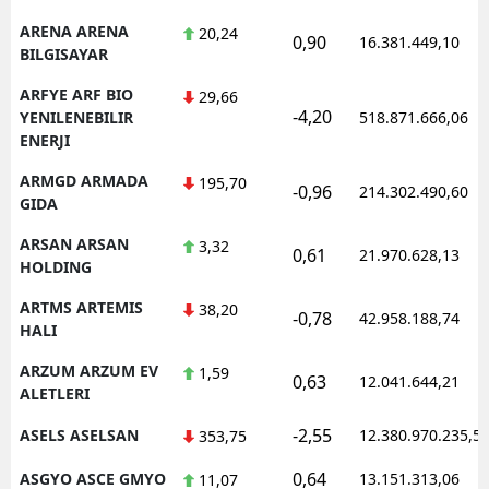
ARENA ARENA
20,24
0,90
16.381.449,10
BILGISAYAR
ARFYE ARF BIO
29,66
-4,20
YENILENEBILIR
518.871.666,06
ENERJI
ARMGD ARMADA
195,70
-0,96
214.302.490,60
GIDA
ARSAN ARSAN
3,32
0,61
21.970.628,13
HOLDING
ARTMS ARTEMIS
38,20
-0,78
42.958.188,74
HALI
ARZUM ARZUM EV
1,59
0,63
12.041.644,21
ALETLERI
-2,55
ASELS ASELSAN
12.380.970.235,5
353,75
0,64
ASGYO ASCE GMYO
13.151.313,06
11,07