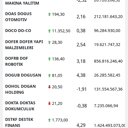
MAKINA YALITIM
DOAS DOGUS
194,30
2,16
212.181.643,20
OTOMOTIV
0,38
DOCO DO-CO
96.284.930,00
11.352,50
DOFER DOFER YAPI
28,30
2,54
19.621.747,32
MALZEMELERI
DOFRB DOF
136,40
3,18
856.816.246,40
ROBOTIK
4,38
DOGUB DOGUSAN
26.285.582,45
81,05
DOHOL DOGAN
20,50
-1,91
131.554.567,36
HOLDING
DOKTA DOKTAS
21,20
-0,38
7.235.066,94
DOKUMCULUK
DSTKF DESTEK
1.773,00
4,29
FINANS
1.424.493.073,00