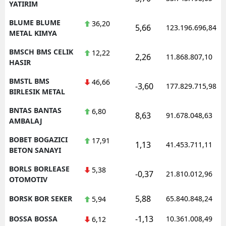
YATIRIM
BLUME BLUME
36,20
5,66
123.196.696,84
METAL KIMYA
BMSCH BMS CELIK
12,22
2,26
11.868.807,10
HASIR
BMSTL BMS
46,66
-3,60
177.829.715,98
BIRLESIK METAL
BNTAS BANTAS
6,80
8,63
91.678.048,63
AMBALAJ
BOBET BOGAZICI
17,91
1,13
41.453.711,11
BETON SANAYI
BORLS BORLEASE
5,38
-0,37
21.810.012,96
OTOMOTIV
5,88
BORSK BOR SEKER
65.840.848,24
5,94
-1,13
BOSSA BOSSA
10.361.008,49
6,12