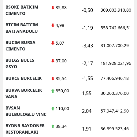
BSOKE BATICIM
35,88
-0,50
309.003.910,80
CIMENTO
BTCIM BATICIM
4,98
-1,19
558.742.666,51
BATI ANADOLU
BUCIM BURSA
5,07
-3,43
31.007.700,29
CIMENTO
BULGS BULLS
37,00
-2,17
181.928.021,96
GSYO
-1,55
BURCE BURCELIK
77.406.946,18
35,54
BURVA BURCELIK
850,00
1,55
30.260.376,00
VANA
BVSAN
110,00
2,04
57.947.412,90
BULBULOGLU VINC
BYDNR BAYDONER
38,34
1,91
36.399.523,46
RESTORANLARI