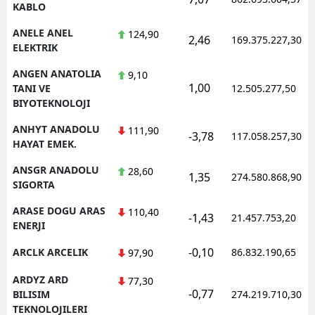
KABLO
ANELE ANEL
124,90
2,46
169.375.227,30
ELEKTRIK
ANGEN ANATOLIA
9,10
1,00
TANI VE
12.505.277,50
BIYOTEKNOLOJI
ANHYT ANADOLU
111,90
-3,78
117.058.257,30
HAYAT EMEK.
ANSGR ANADOLU
28,60
1,35
274.580.868,90
SIGORTA
ARASE DOGU ARAS
110,40
-1,43
21.457.753,20
ENERJI
-0,10
ARCLK ARCELIK
86.832.190,65
97,90
ARDYZ ARD
77,30
-0,77
BILISIM
274.219.710,30
TEKNOLOJILERI