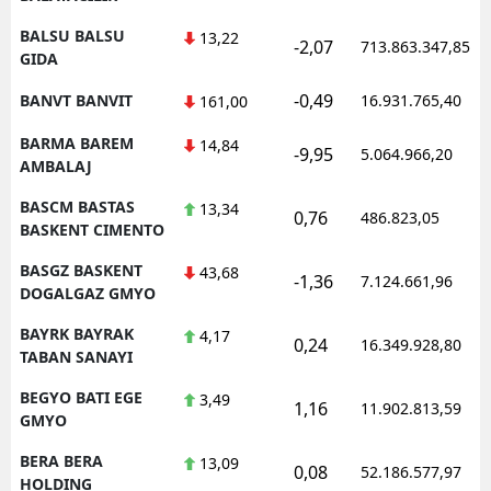
BALSU BALSU
13,22
-2,07
713.863.347,85
GIDA
-0,49
BANVT BANVIT
16.931.765,40
161,00
BARMA BAREM
14,84
-9,95
5.064.966,20
AMBALAJ
BASCM BASTAS
13,34
0,76
486.823,05
BASKENT CIMENTO
BASGZ BASKENT
43,68
-1,36
7.124.661,96
DOGALGAZ GMYO
BAYRK BAYRAK
4,17
0,24
16.349.928,80
TABAN SANAYI
BEGYO BATI EGE
3,49
1,16
11.902.813,59
GMYO
BERA BERA
13,09
0,08
52.186.577,97
HOLDING