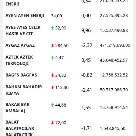
0,34
21.045.453,24
ENERJI
0,00
AYEN AYEN ENERJI
27.525.395,28
34,00
AYES AYES CELIK
32,90
9,96
15.537.490,88
HASIR VE CIT
-2,32
AYGAZ AYGAZ
471.219.693,00
284,50
AZTEK AZTEK
4,47
0,45
43.048.452,97
TEKNOLOJI
-0,82
BAGFS BAGFAS
12.758.532,52
24,32
BAHKM BAHADIR
113,30
-2,41
50.717.086,70
KIMYA
BAKAB BAK
44,68
1,55
15.758.914,54
AMBALAJ
BALAT
72,00
-1,71
BALATACILAR
1.548.845,50
BALATACILIK