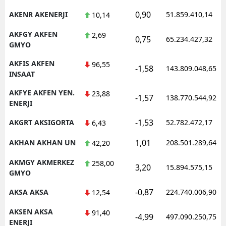
0,90
AKENR AKENERJI
51.859.410,14
10,14
AKFGY AKFEN
2,69
0,75
65.234.427,32
GMYO
AKFIS AKFEN
96,55
-1,58
143.809.048,65
INSAAT
AKFYE AKFEN YEN.
23,88
-1,57
138.770.544,92
ENERJI
-1,53
AKGRT AKSIGORTA
52.782.472,17
6,43
1,01
AKHAN AKHAN UN
208.501.289,64
42,20
AKMGY AKMERKEZ
258,00
3,20
15.894.575,15
GMYO
-0,87
AKSA AKSA
224.740.006,90
12,54
AKSEN AKSA
91,40
-4,99
497.090.250,75
ENERJI