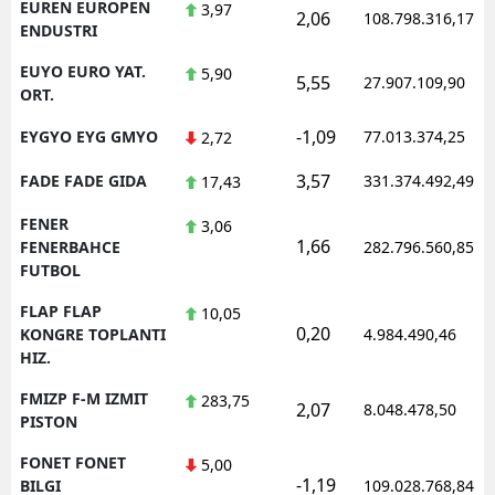
EUREN EUROPEN
3,97
2,06
108.798.316,17
ENDUSTRI
EUYO EURO YAT.
5,90
5,55
27.907.109,90
ORT.
-1,09
EYGYO EYG GMYO
77.013.374,25
2,72
3,57
FADE FADE GIDA
331.374.492,49
17,43
FENER
3,06
1,66
FENERBAHCE
282.796.560,85
FUTBOL
FLAP FLAP
10,05
0,20
KONGRE TOPLANTI
4.984.490,46
HIZ.
FMIZP F-M IZMIT
283,75
2,07
8.048.478,50
PISTON
FONET FONET
5,00
-1,19
BILGI
109.028.768,84