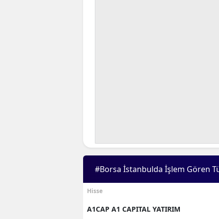
#Borsa İstanbulda İşlem Gören T
Hisse
A1CAP A1 CAPITAL YATIRIM