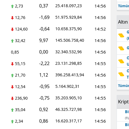
0,37
25.418.097,23
14:56
2,73
Tümün
-1,69
51.975.929,84
14:56
12,76
Altın
-0,64
10.658.375,90
14:52
124,60
G
(
9,97
145.506.758,40
14:56
32,42
G
0,00
32.340.532,96
14:56
0,85
O
-2,22
23.131.298,85
14:55
55,15
O
1,12
396.258.413,94
14:56
21,70
T
-0,95
Tümün
5.164.902,31
14:55
12,54
-0,75
35.203.905,10
14:55
236,90
Krip
0,92
46.325.727,98
14:56
35,04
Bi
(TL
0,86
16.620.317,17
14:56
2,34
Bi