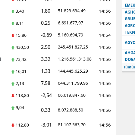
EMEK
1,80
51.823.634,49
14:56
3,40
AGH
GRU
0,25
6.691.677,97
14:56
8,11
AGRO
TEKN
-0,69
5.160.694,79
14:54
15,86
AGYO
2,50
245.451.827,25
14:56
430,50
AHGA
3,32
I
1.216.561.313,08
14:56
73,42
DOG
Tümün
1,33
144.445.625,29
14:56
16,01
7,58
644.311.799,96
14:56
2,13
-2,54
66.619.847,60
14:56
118,80
9,04
0,33
8.072.888,50
14:56
-3,01
81.107.563,70
14:56
112,80