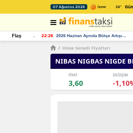
26
°
07 Ağustos 2026
Gün
r seviyesinin
2026 Haziran Ayında Bütçe Artışı
Flaş
22:26
22
Yaşandı
/
Hisse Senedi Fiyatları
NIBAS NIGBAS NIGDE 
FİYAT
DEĞİŞİM
3,60
-1,10