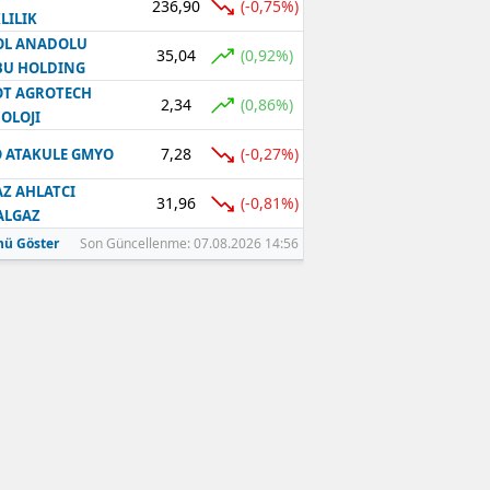
236,90
(-0,75%)
LILIK
OL ANADOLU
35,04
(0,92%)
BU HOLDING
T AGROTECH
2,34
(0,86%)
OLOJI
7,28
(-0,27%)
 ATAKULE GMYO
Z AHLATCI
31,96
(-0,81%)
ALGAZ
ü Göster
Son Güncellenme: 07.08.2026 14:56