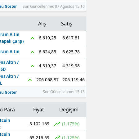
ü Göster
Son Güncellenme: 07 Ağustos 15:10
Alış
Satış
ram Altın
6.617,81
6.610,25
Kapalı Çarşı)
6.625,78
6.624,85
ram Altın
ns Altın /
4.319,98
4.319,37
USD
ns Altın /
206.119,46
206.068,87
L
Son Güncellenme: 15:13
ü Göster
to Para
Fiyat
Değişim
tcoin
3.102.169
(1.175%)
)
tcoin
65.216,59
(1.125%)