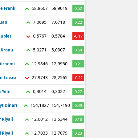
58,8667
58,9019
re Frankı
0.52
7,0695
7,0718
Yuanı
0.22
0,5767
0,5784
ublesi
-0.17
5,0271
5,0307
ç Kronu
0.54
12,9846
12,9950
Dirhemi
0.21
27,9743
28,2565
r Levası
-0.22
0,3014
0,3022
 Yeni
0.27
154,1827
154,7190
yt Dinarı
0.49
12,6012
13,5344
 Riyali
0.18
12,7033
12,7079
 Riyali
0.23