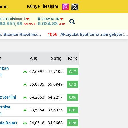
Künye
İletişim
ırım
BITCOIN
(USDT)
GRAM ALTIN
64.955,98
6.634,83
%0.607
2,19
Batman Havalimanı
Akaryakıt fiyatlarına zam geliyor:
11:56
 açıklamalarda
Yeni tarih açıklandı
z
Alış
Satış
Fark
ikan
47,6997
47,7105
0.17
ı
55,0735
55,0849
0.12
64,2053
64,2217
z Sterlini
0.06
tralya
33,5854
33,6025
0.31
ı
34,0518
34,0668
da Doları
0.28