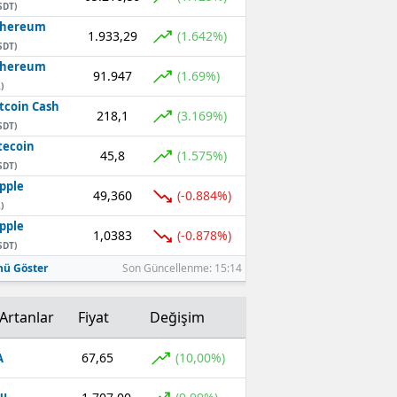
SDT)
thereum
1.933,29
(1.642%)
SDT)
thereum
91.947
(1.69%)
)
tcoin Cash
218,1
(3.169%)
SDT)
tecoin
45,8
(1.575%)
SDT)
pple
49,360
(-0.884%)
)
pple
1,0383
(-0.878%)
SDT)
ü Göster
Son Güncellenme: 15:14
Artanlar
Fiyat
Değişim
67,65
(10,00%)
A