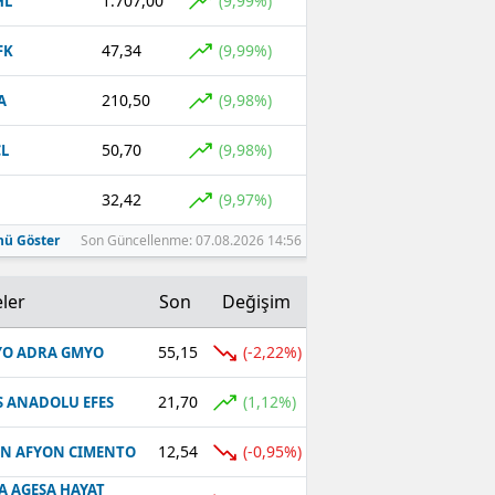
1.707,00
(9,99%)
HL
47,34
(9,99%)
FK
210,50
(9,98%)
A
50,70
(9,98%)
L
32,42
(9,97%)
ü Göster
Son Güncellenme: 07.08.2026 14:56
ler
Son
Değişim
55,15
(-2,22%)
O ADRA GMYO
21,70
(1,12%)
S ANADOLU EFES
12,54
(-0,95%)
N AFYON CIMENTO
A AGESA HAYAT