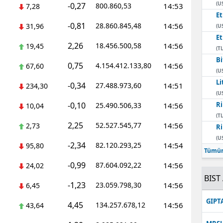
(U
-0,27
800.860,53
14:53
7,28
E
-0,81
28.860.845,48
14:56
31,96
(U
E
2,26
18.456.500,58
14:56
19,45
(TL
Bi
0,75
4.154.412.133,80
14:56
67,60
(U
Li
-0,34
27.488.973,60
14:51
234,30
(U
-0,10
Ri
25.490.506,33
14:56
10,04
(TL
2,25
52.527.545,77
14:56
2,73
Ri
(U
-2,34
82.120.293,25
14:54
95,80
Tümün
-0,99
87.604.092,22
14:56
24,02
BIST 
-1,23
23.059.798,30
14:56
6,45
GIPT
4,45
134.257.678,12
14:56
43,64