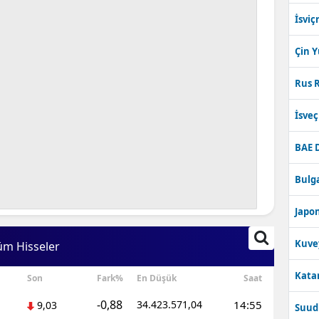
İsviç
Çin 
Rus R
İsve
BAE 
Bulga
Japon
Kuve
üm Hisseler
Katar
Son
Fark%
En Düşük
Saat
-0,88
34.423.571,04
14:55
9,03
Suudi