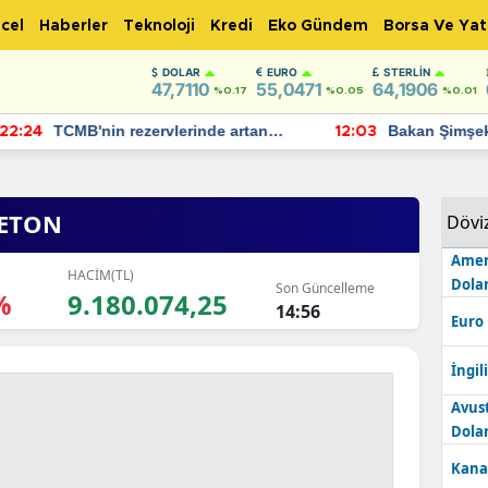
cel
Haberler
Teknoloji
Kredi
Eko Gündem
Borsa Ve Yat
DOLAR
EURO
STERLIN
47,7110
55,0471
64,1906
%0.17
%0.05
%0.01
TCMB'nin rezervlerinde artan
Bakan Şimşek, 
:24
12:03
momentum devam ediyor
için umut verici
bulundu
BETON
Dövi
Amer
HACİM(TL)
Dolar
Son Güncelleme
%
9.180.074,25
14:56
Euro
İngili
Avus
Dolar
Kana