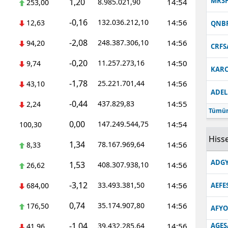
MRS
1,20
8.985.021,90
14:54
253,00
-0,16
132.036.212,10
14:56
12,63
QNB
-2,08
248.387.306,10
14:56
94,20
CRFS
-0,20
11.257.273,16
14:50
9,74
KARC
-1,78
25.221.701,44
14:56
43,10
ADEL
-0,44
437.829,83
14:55
2,24
Tümün
0,00
147.249.544,75
14:54
100,30
Hisse
1,34
78.167.969,64
14:56
8,33
ADGY
1,53
408.307.938,10
14:56
26,62
-3,12
33.493.381,50
14:56
684,00
AEFE
0,74
35.174.907,80
14:56
176,50
AFYO
-1,04
39.432.285,64
14:56
AGES
41,96