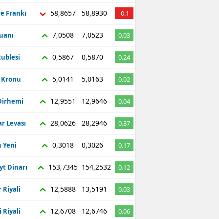
58,8657
58,8930
re Frankı
-0.1
7,0508
7,0523
Yuanı
0.03
0,5867
0,5870
ublesi
0.24
5,0141
5,0163
ç Kronu
0.02
12,9551
12,9646
Dirhemi
0.04
28,0626
28,2946
r Levası
0.37
0,3018
0,3026
 Yeni
0.17
153,7345
154,2532
yt Dinarı
0.12
12,5888
13,5191
 Riyali
0.03
12,6708
12,6746
 Riyali
0.06