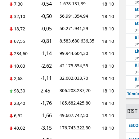
(U
-0,54
1.678.131,39
18:10
7,30
E
-0,50
56.991.354,94
18:10
32,10
(U
E
-0,05
50.271.941,29
18:10
18,72
(TL
Bi
-0,81
8.583.680.636,35
18:10
67,55
(U
Li
-1,14
99.944.604,30
18:10
234,60
(U
-2,62
Ri
42.175.854,55
18:10
10,03
(TL
-1,11
32.602.033,70
18:10
2,68
Ri
(U
2,45
306.208.237,70
18:10
98,30
Tümün
-1,76
185.682.425,80
18:10
23,40
BIST 
-1,66
49.607.742,50
18:10
6,52
ESC
-3,15
176.743.322,30
18:10
40,02