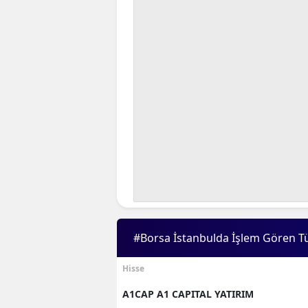
#Borsa İstanbulda İşlem Gören T
Hisse
A1CAP A1 CAPITAL YATIRIM