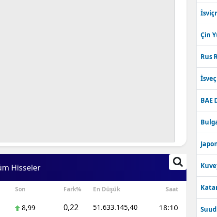
İsviç
Çin 
Rus R
İsve
BAE 
Bulga
Japon
Kuve
üm Hisseler
Katar
Son
Fark%
En Düşük
Saat
0,22
51.633.145,40
18:10
8,99
Suudi