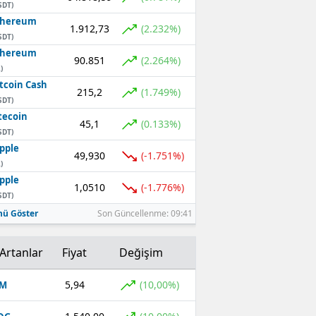
SDT)
thereum
1.912,73
(2.232%)
SDT)
thereum
90.851
(2.264%)
)
tcoin Cash
215,2
(1.749%)
SDT)
tecoin
45,1
(0.133%)
SDT)
pple
49,930
(-1.751%)
)
pple
1,0510
(-1.776%)
SDT)
ü Göster
Son Güncellenme: 09:41
Artanlar
Fiyat
Değişim
5,94
(10,00%)
OM