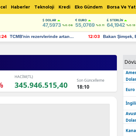
cel
Haberler
Teknoloji
Kredi
Eko Gündem
Borsa Ve Yat
DOLAR
EURO
STERLIN
47,5973
55,0769
64,1942
%0.06
%0.11
%0.13
TCMB'nin rezervlerinde artan
Bakan Şimşek, 
:24
12:03
momentum devam ediyor
için umut verici
bulundu
Dövi
Amer
HACİM(TL)
Dolar
Son Güncelleme
%
345.946.515,40
18:10
Euro
İngili
Avus
Dolar
Kana