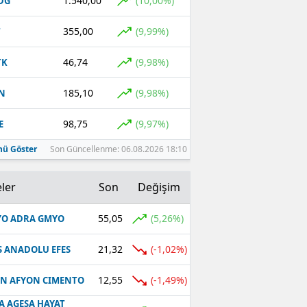
1.540,00
(10,00%)
DG
355,00
(9,99%)
T
46,74
(9,98%)
TK
185,10
(9,98%)
N
98,75
(9,97%)
E
ü Göster
Son Güncellenme: 06.08.2026 18:10
ler
Son
Değişim
55,05
(5,26%)
O ADRA GMYO
21,32
(-1,02%)
S ANADOLU EFES
12,55
(-1,49%)
N AFYON CIMENTO
A AGESA HAYAT