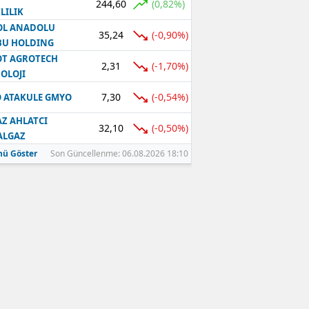
244,60
(0,82%)
LILIK
OL ANADOLU
35,24
(-0,90%)
BU HOLDING
T AGROTECH
2,31
(-1,70%)
OLOJI
7,30
(-0,54%)
 ATAKULE GMYO
Z AHLATCI
32,10
(-0,50%)
ALGAZ
ü Göster
Son Güncellenme: 06.08.2026 18:10