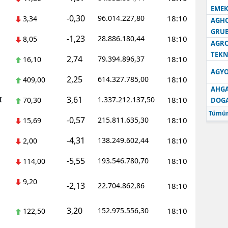
EMEK
-0,30
96.014.227,80
18:10
3,34
AGH
GRU
-1,23
28.886.180,44
18:10
8,05
AGRO
TEKN
2,74
79.394.896,37
18:10
16,10
AGYO
2,25
614.327.785,00
18:10
409,00
AHGA
3,61
I
1.337.212.137,50
18:10
70,30
DOG
Tümün
-0,57
215.811.635,30
18:10
15,69
-4,31
138.249.602,44
18:10
2,00
-5,55
193.546.780,70
18:10
114,00
9,20
-2,13
22.704.862,86
18:10
3,20
152.975.556,30
18:10
122,50