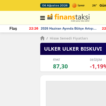
26
°
06 Ağustos 2026
Gün
r seviyesinin
2026 Haziran Ayında Bütçe Artışı
Flaş
22:26
22
Yaşandı
/
Hisse Senedi Fiyatları
ULKER ULKER BISKUVI
FİYAT
DEĞİŞİM
87,30
-1,19