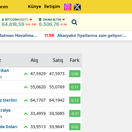
Künye
İletişim
ırım
BITCOIN
(USDT)
GRAM ALTIN
64.818,59
6.506,76
%0.781
0,16
Batman Havalimanı
Akaryakıt fiyatlarına zam geliyor:
11:56
 açıklamalarda
Yeni tarih açıklandı
z
Alış
Satış
Fark
ikan
47,5929
47,5973
0.06
ı
55,0620
55,0769
0.11
64,1707
64,1942
z Sterlini
0.13
tralya
33,4959
33,5085
-0.21
ı
33,9513
33,9641
da Doları
0.02