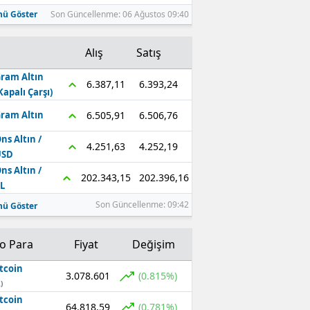
ü Göster
Son Güncellenme: 06 Ağustos 09:40
Alış
Satış
ram Altın
6.393,24
6.387,11
Kapalı Çarşı)
6.506,76
6.505,91
ram Altın
ns Altın /
4.252,19
4.251,63
USD
ns Altın /
202.396,16
202.343,15
L
Son Güncellenme: 09:42
ü Göster
to Para
Fiyat
Değişim
tcoin
3.078.601
(0.815%)
)
tcoin
64.818,59
(0.781%)