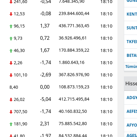
GUN
-0,54
7.648.345,90
18:10
241,60
-0,08
239.844.600,44
18:10
12,53
KEN
1,37
436.771.363,45
18:10
96,15
SUN
0,72
36.926.496,61
18:10
9,73
TKFE
1,67
170.884.359,22
18:10
46,30
BETA
-1,74
1.860.643,16
18:10
2,26
Tümün
-2,69
367.826.976,90
18:10
101,10
Hisse
0,00
108.873.159,23
18:10
8,40
ADGY
-5,04
412.715.495,84
18:10
26,02
-1,74
40.160.832,50
18:10
707,50
AEFE
2,31
75.885.542,80
18:10
181,90
AFYO
-1,97
84.532.884,44
18:10
AGES
41,80