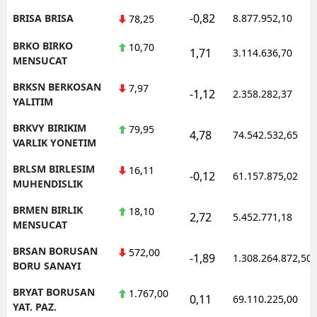
-0,82
BRISA BRISA
8.877.952,10
78,25
BRKO BIRKO
10,70
1,71
3.114.636,70
MENSUCAT
BRKSN BERKOSAN
7,97
-1,12
2.358.282,37
YALITIM
BRKVY BIRIKIM
79,95
4,78
74.542.532,65
VARLIK YONETIM
BRLSM BIRLESIM
16,11
-0,12
61.157.875,02
MUHENDISLIK
BRMEN BIRLIK
18,10
2,72
5.452.771,18
MENSUCAT
BRSAN BORUSAN
572,00
-1,89
1.308.264.872,50
BORU SANAYI
BRYAT BORUSAN
1.767,00
0,11
69.110.225,00
YAT. PAZ.