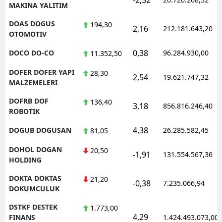
MAKINA YALITIM
DOAS DOGUS
194,30
2,16
212.181.643,20
OTOMOTIV
0,38
DOCO DO-CO
96.284.930,00
11.352,50
DOFER DOFER YAPI
28,30
2,54
19.621.747,32
MALZEMELERI
DOFRB DOF
136,40
3,18
856.816.246,40
ROBOTIK
4,38
DOGUB DOGUSAN
26.285.582,45
81,05
DOHOL DOGAN
20,50
-1,91
131.554.567,36
HOLDING
DOKTA DOKTAS
21,20
-0,38
7.235.066,94
DOKUMCULUK
DSTKF DESTEK
1.773,00
4,29
FINANS
1.424.493.073,00