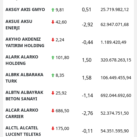
0,51
AKSGY AKIS GMYO
25.719.982,12
9,81
AKSUE AKSU
42,60
-2,92
62.947.071,68
ENERJI
AKYHO AKDENIZ
2,24
-0,44
1.189.420,49
YATIRIM HOLDING
ALARK ALARKO
101,80
1,50
320.678.263,15
HOLDING
ALBRK ALBARAKA
8,35
1,58
106.449.455,94
TURK
ALBTN ALBAYRAK
25,92
-1,14
692.044.692,60
BETON SANAYI
ALCAR ALARKO
686,50
-2,76
52.374.751,50
CARRIER
ALCTL ALCATEL
175,00
-0,11
54.351.595,90
LUCENT TELETAS