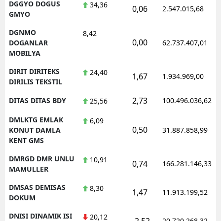
DGGYO DOGUS
34,36
0,06
2.547.015,68
GMYO
DGNMO
8,42
0,00
DOGANLAR
62.737.407,01
MOBILYA
DIRIT DIRITEKS
24,40
1,67
1.934.969,00
DIRILIS TEKSTIL
2,73
DITAS DITAS BDY
100.496.036,62
25,56
DMLKTG EMLAK
6,09
0,50
KONUT DAMLA
31.887.858,99
KENT GMS
DMRGD DMR UNLU
10,91
0,74
166.281.146,33
MAMULLER
DMSAS DEMISAS
8,30
1,47
11.913.199,52
DOKUM
DNISI DINAMIK ISI
20,12
-2,52
20.720.268,32