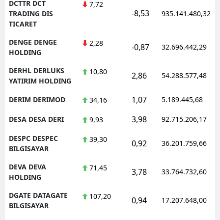
DCTTR DCT
7,72
-8,53
TRADING DIS
935.141.480,32
TICARET
DENGE DENGE
2,28
-0,87
32.696.442,29
HOLDING
DERHL DERLUKS
10,80
2,86
54.288.577,48
YATIRIM HOLDING
1,07
DERIM DERIMOD
5.189.445,68
34,16
3,98
DESA DESA DERI
92.715.206,17
9,93
DESPC DESPEC
39,30
0,92
36.201.759,66
BILGISAYAR
DEVA DEVA
71,45
3,78
33.764.732,60
HOLDING
DGATE DATAGATE
107,20
0,94
17.207.648,00
BILGISAYAR