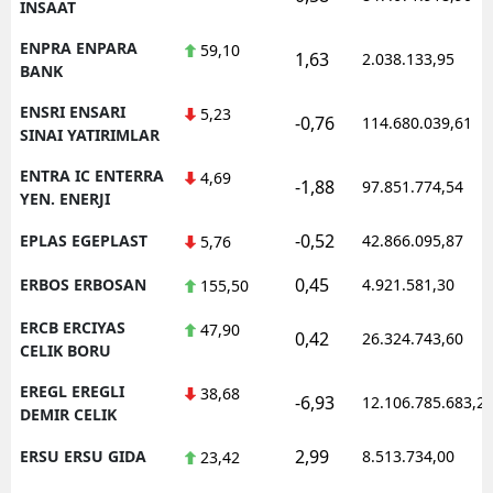
INSAAT
ENPRA ENPARA
59,10
1,63
2.038.133,95
BANK
ENSRI ENSARI
5,23
-0,76
114.680.039,61
SINAI YATIRIMLAR
ENTRA IC ENTERRA
4,69
-1,88
97.851.774,54
YEN. ENERJI
-0,52
EPLAS EGEPLAST
42.866.095,87
5,76
0,45
ERBOS ERBOSAN
4.921.581,30
155,50
ERCB ERCIYAS
47,90
0,42
26.324.743,60
CELIK BORU
EREGL EREGLI
38,68
-6,93
12.106.785.683,2
DEMIR CELIK
2,99
ERSU ERSU GIDA
8.513.734,00
23,42