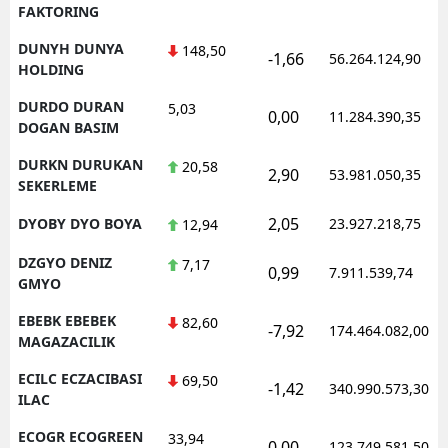
FAKTORING
DUNYH DUNYA
148,50
-1,66
56.264.124,90
HOLDING
DURDO DURAN
5,03
0,00
11.284.390,35
DOGAN BASIM
DURKN DURUKAN
20,58
2,90
53.981.050,35
SEKERLEME
2,05
DYOBY DYO BOYA
23.927.218,75
12,94
DZGYO DENIZ
7,17
0,99
7.911.539,74
GMYO
EBEBK EBEBEK
82,60
-7,92
174.464.082,00
MAGAZACILIK
ECILC ECZACIBASI
69,50
-1,42
340.990.573,30
ILAC
ECOGR ECOGREEN
33,94
0,00
123.749.581,50