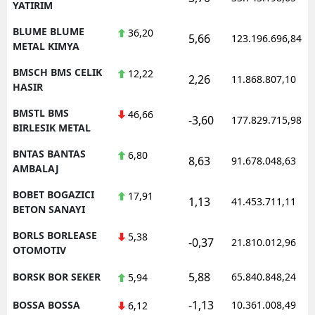
YATIRIM
BLUME BLUME
36,20
5,66
123.196.696,84
METAL KIMYA
BMSCH BMS CELIK
12,22
2,26
11.868.807,10
HASIR
BMSTL BMS
46,66
-3,60
177.829.715,98
BIRLESIK METAL
BNTAS BANTAS
6,80
8,63
91.678.048,63
AMBALAJ
BOBET BOGAZICI
17,91
1,13
41.453.711,11
BETON SANAYI
BORLS BORLEASE
5,38
-0,37
21.810.012,96
OTOMOTIV
5,88
BORSK BOR SEKER
65.840.848,24
5,94
-1,13
BOSSA BOSSA
10.361.008,49
6,12