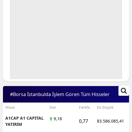
#Borsa İstanbulda İşlem Gören Tüm Hisseler
Hisse
Son
Fark%
En Düşük
A1CAP A1 CAPITAL
9,18
0,77
83.586.085,41
YATIRIM