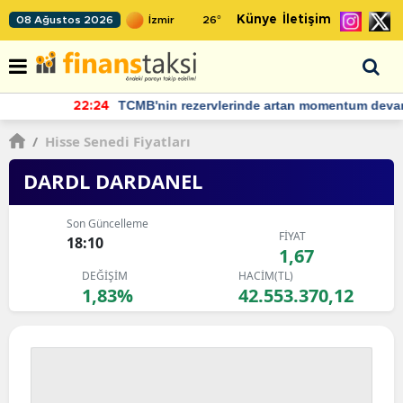
Künye
İletişim
08 Ağustos 2026
26
°
TCMB'nin rezervlerinde artan momentum devam ediyor
22:24
/
Hisse Senedi Fiyatları
DARDL DARDANEL
Son Güncelleme
FİYAT
18:10
1,67
DEĞİŞİM
HACİM(TL)
1,83%
42.553.370,12