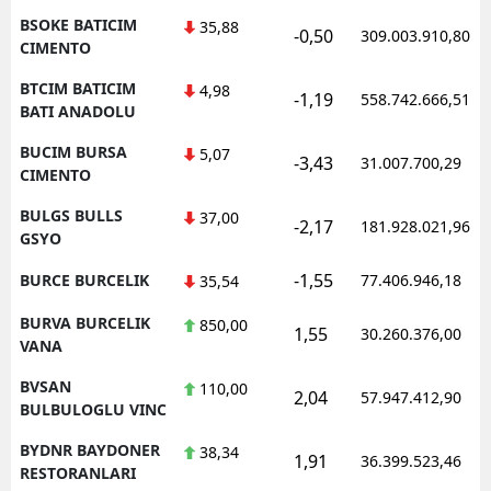
BSOKE BATICIM
35,88
-0,50
309.003.910,80
CIMENTO
BTCIM BATICIM
4,98
-1,19
558.742.666,51
BATI ANADOLU
BUCIM BURSA
5,07
-3,43
31.007.700,29
CIMENTO
BULGS BULLS
37,00
-2,17
181.928.021,96
GSYO
-1,55
BURCE BURCELIK
77.406.946,18
35,54
BURVA BURCELIK
850,00
1,55
30.260.376,00
VANA
BVSAN
110,00
2,04
57.947.412,90
BULBULOGLU VINC
BYDNR BAYDONER
38,34
1,91
36.399.523,46
RESTORANLARI