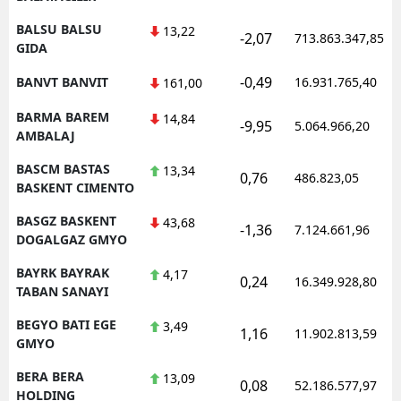
BALSU BALSU
13,22
-2,07
713.863.347,85
GIDA
-0,49
BANVT BANVIT
16.931.765,40
161,00
BARMA BAREM
14,84
-9,95
5.064.966,20
AMBALAJ
BASCM BASTAS
13,34
0,76
486.823,05
BASKENT CIMENTO
BASGZ BASKENT
43,68
-1,36
7.124.661,96
DOGALGAZ GMYO
BAYRK BAYRAK
4,17
0,24
16.349.928,80
TABAN SANAYI
BEGYO BATI EGE
3,49
1,16
11.902.813,59
GMYO
BERA BERA
13,09
0,08
52.186.577,97
HOLDING