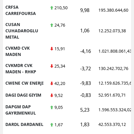
CRFSA
210,50
9,98
195.380.644,60
CARREFOURSA
CUSAN
24,76
1,06
CUHADAROGLU
12.252.073,38
METAL
CVKMD CVK
15,91
-4,16
1.021.808.061,43
MADEN
CVKMDR CVK
25,34
-3,72
130.242.702,76
MADEN - RHKP
-9,83
CWENE CW ENERJI
12.159.626.735,6
42,20
-0,83
DAGI DAGI GIYIM
52.951.670,71
9,52
DAPGM DAP
9,05
5,23
1.596.553.324,02
GAYRIMENKUL
1,83
DARDL DARDANEL
42.553.370,12
1,67