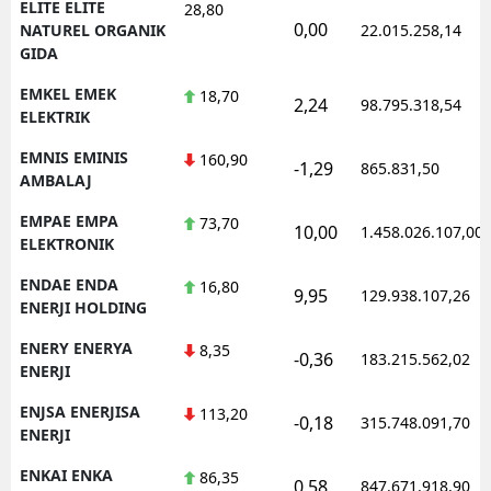
ELITE ELITE
28,80
0,00
NATUREL ORGANIK
22.015.258,14
GIDA
EMKEL EMEK
18,70
2,24
98.795.318,54
ELEKTRIK
EMNIS EMINIS
160,90
-1,29
865.831,50
AMBALAJ
EMPAE EMPA
73,70
10,00
1.458.026.107,00
ELEKTRONIK
ENDAE ENDA
16,80
9,95
129.938.107,26
ENERJI HOLDING
ENERY ENERYA
8,35
-0,36
183.215.562,02
ENERJI
ENJSA ENERJISA
113,20
-0,18
315.748.091,70
ENERJI
ENKAI ENKA
86,35
0,58
847.671.918,90