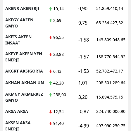
0,90
AKENR AKENERJI
51.859.410,14
10,14
AKFGY AKFEN
2,69
0,75
65.234.427,32
GMYO
AKFIS AKFEN
96,55
-1,58
143.809.048,65
INSAAT
AKFYE AKFEN YEN.
23,88
-1,57
138.770.544,92
ENERJI
-1,53
AKGRT AKSIGORTA
52.782.472,17
6,43
1,01
AKHAN AKHAN UN
208.501.289,64
42,20
AKMGY AKMERKEZ
258,00
3,20
15.894.575,15
GMYO
-0,87
AKSA AKSA
224.740.006,90
12,54
AKSEN AKSA
91,40
-4,99
497.090.250,75
ENERJI