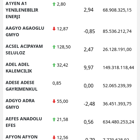
A1YEN A1
2,80
2,94
YENILENEBILIR
68.908.325,15
ENERJI
AAGYO AGAOGLU
12,87
-0,85
85.536.212,74
GMYO
ACSEL ACIPAYAM
128,50
2,47
26.128.191,00
SELULOZ
ADEL ADEL
32,42
9,97
149.318.118,44
KALEMCILIK
ADESE ADESE
0,85
0,00
52.065.239,39
GAYRIMENKUL
ADGYO ADRA
55,00
-2,48
36.451.393,75
GMYO
AEFES ANADOLU
21,58
0,56
634.480.253,24
EFES
AFYON AFYON
12,56
-0,79
7.770.628,92