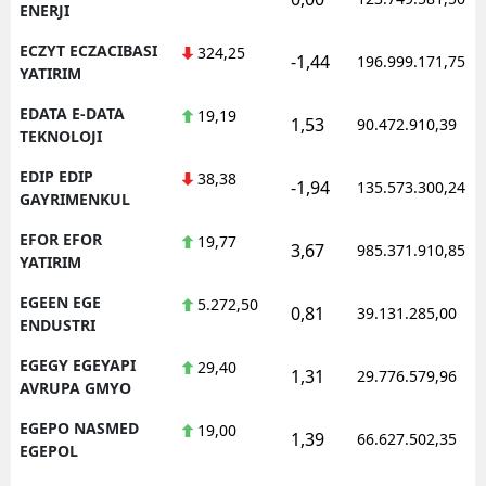
ENERJI
ECZYT ECZACIBASI
324,25
-1,44
196.999.171,75
YATIRIM
EDATA E-DATA
19,19
1,53
90.472.910,39
TEKNOLOJI
EDIP EDIP
38,38
-1,94
135.573.300,24
GAYRIMENKUL
EFOR EFOR
19,77
3,67
985.371.910,85
YATIRIM
EGEEN EGE
5.272,50
0,81
39.131.285,00
ENDUSTRI
EGEGY EGEYAPI
29,40
1,31
29.776.579,96
AVRUPA GMYO
EGEPO NASMED
19,00
1,39
66.627.502,35
EGEPOL