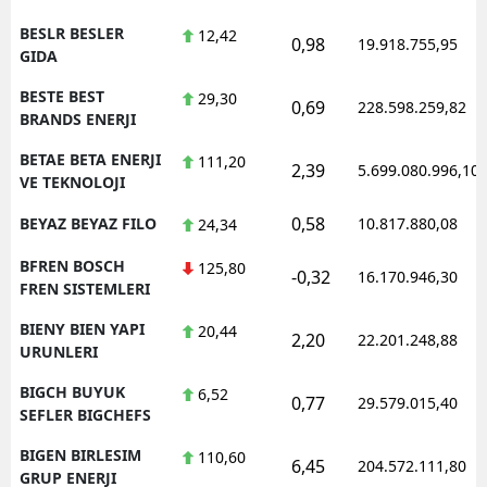
BESLR BESLER
12,42
0,98
19.918.755,95
GIDA
BESTE BEST
29,30
0,69
228.598.259,82
BRANDS ENERJI
BETAE BETA ENERJI
111,20
2,39
5.699.080.996,10
VE TEKNOLOJI
0,58
BEYAZ BEYAZ FILO
10.817.880,08
24,34
BFREN BOSCH
125,80
-0,32
16.170.946,30
FREN SISTEMLERI
BIENY BIEN YAPI
20,44
2,20
22.201.248,88
URUNLERI
BIGCH BUYUK
6,52
0,77
29.579.015,40
SEFLER BIGCHEFS
BIGEN BIRLESIM
110,60
6,45
204.572.111,80
GRUP ENERJI