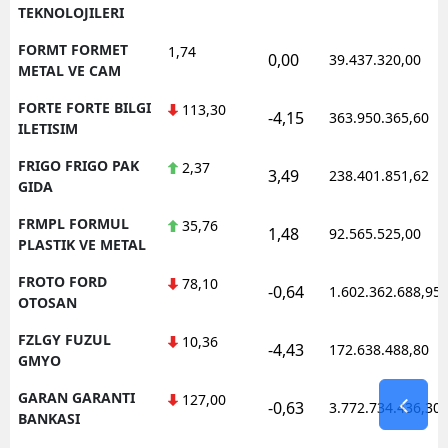
TEKNOLOJILERI
FORMT FORMET
1,74
0,00
39.437.320,00
METAL VE CAM
FORTE FORTE BILGI
113,30
-4,15
363.950.365,60
ILETISIM
FRIGO FRIGO PAK
2,37
3,49
238.401.851,62
GIDA
FRMPL FORMUL
35,76
1,48
92.565.525,00
PLASTIK VE METAL
FROTO FORD
78,10
-0,64
1.602.362.688,95
OTOSAN
FZLGY FUZUL
10,36
-4,43
172.638.488,80
GMYO
GARAN GARANTI
127,00
-0,63
3.772.734.436,30
BANKASI