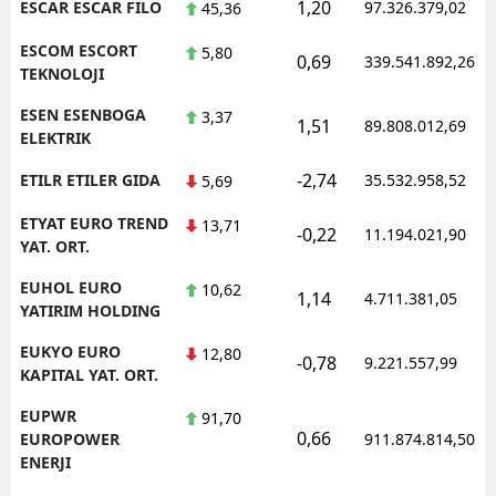
1,20
ESCAR ESCAR FILO
97.326.379,02
45,36
ESCOM ESCORT
5,80
0,69
339.541.892,26
TEKNOLOJI
ESEN ESENBOGA
3,37
1,51
89.808.012,69
ELEKTRIK
-2,74
ETILR ETILER GIDA
35.532.958,52
5,69
ETYAT EURO TREND
13,71
-0,22
11.194.021,90
YAT. ORT.
EUHOL EURO
10,62
1,14
4.711.381,05
YATIRIM HOLDING
EUKYO EURO
12,80
-0,78
9.221.557,99
KAPITAL YAT. ORT.
EUPWR
91,70
0,66
EUROPOWER
911.874.814,50
ENERJI