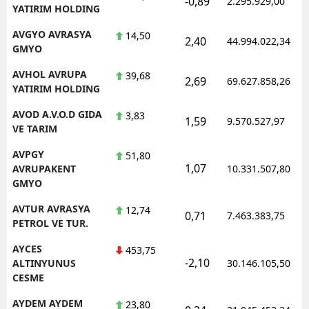
-0,89
2.295.929,00
YATIRIM HOLDING
AVGYO AVRASYA
14,50
2,40
44.994.022,34
GMYO
AVHOL AVRUPA
39,68
2,69
69.627.858,26
YATIRIM HOLDING
AVOD A.V.O.D GIDA
3,83
1,59
9.570.527,97
VE TARIM
AVPGY
51,80
1,07
AVRUPAKENT
10.331.507,80
GMYO
AVTUR AVRASYA
12,74
0,71
7.463.383,75
PETROL VE TUR.
AYCES
453,75
-2,10
ALTINYUNUS
30.146.105,50
CESME
AYDEM AYDEM
23,80