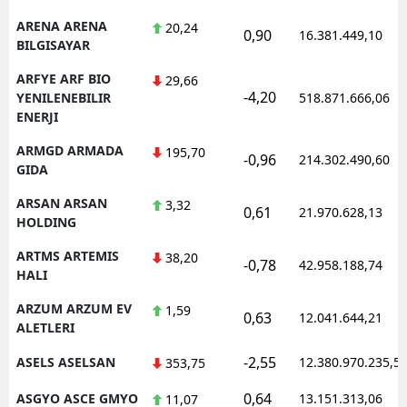
ARENA ARENA
20,24
0,90
16.381.449,10
BILGISAYAR
ARFYE ARF BIO
29,66
-4,20
YENILENEBILIR
518.871.666,06
ENERJI
ARMGD ARMADA
195,70
-0,96
214.302.490,60
GIDA
ARSAN ARSAN
3,32
0,61
21.970.628,13
HOLDING
ARTMS ARTEMIS
38,20
-0,78
42.958.188,74
HALI
ARZUM ARZUM EV
1,59
0,63
12.041.644,21
ALETLERI
-2,55
ASELS ASELSAN
12.380.970.235,5
353,75
0,64
ASGYO ASCE GMYO
13.151.313,06
11,07