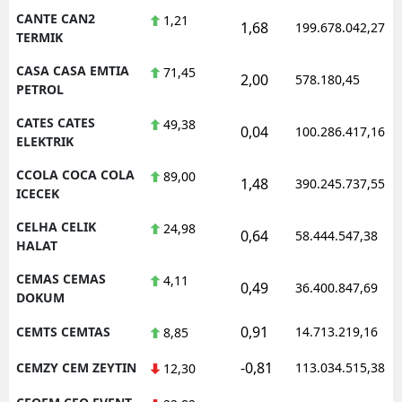
CANTE CAN2
1,21
1,68
199.678.042,27
TERMIK
CASA CASA EMTIA
71,45
2,00
578.180,45
PETROL
CATES CATES
49,38
0,04
100.286.417,16
ELEKTRIK
CCOLA COCA COLA
89,00
1,48
390.245.737,55
ICECEK
CELHA CELIK
24,98
0,64
58.444.547,38
HALAT
CEMAS CEMAS
4,11
0,49
36.400.847,69
DOKUM
0,91
CEMTS CEMTAS
14.713.219,16
8,85
-0,81
CEMZY CEM ZEYTIN
113.034.515,38
12,30