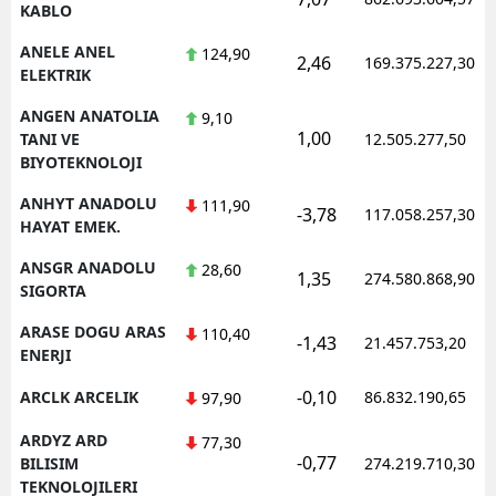
KABLO
ANELE ANEL
124,90
2,46
169.375.227,30
ELEKTRIK
ANGEN ANATOLIA
9,10
1,00
TANI VE
12.505.277,50
BIYOTEKNOLOJI
ANHYT ANADOLU
111,90
-3,78
117.058.257,30
HAYAT EMEK.
ANSGR ANADOLU
28,60
1,35
274.580.868,90
SIGORTA
ARASE DOGU ARAS
110,40
-1,43
21.457.753,20
ENERJI
-0,10
ARCLK ARCELIK
86.832.190,65
97,90
ARDYZ ARD
77,30
-0,77
BILISIM
274.219.710,30
TEKNOLOJILERI