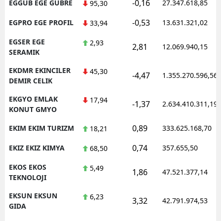
-0,16
EGGUB EGE GUBRE
27.347.618,85
95,30
-0,53
EGPRO EGE PROFIL
13.631.321,02
33,94
EGSER EGE
2,93
2,81
12.069.940,15
SERAMIK
EKDMR EKINCILER
45,30
-4,47
1.355.270.596,56
DEMIR CELIK
EKGYO EMLAK
17,94
-1,37
2.634.410.311,19
KONUT GMYO
0,89
EKIM EKIM TURIZM
333.625.168,70
18,21
0,74
EKIZ EKIZ KIMYA
357.655,50
68,50
EKOS EKOS
5,49
1,86
47.521.377,14
TEKNOLOJI
EKSUN EKSUN
6,23
3,32
42.791.974,53
GIDA