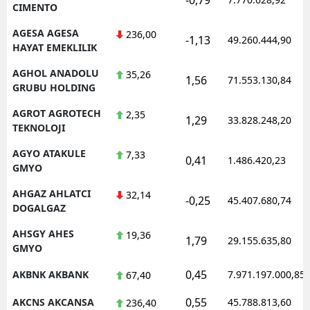
CIMENTO
AGESA AGESA
236,00
-1,13
49.260.444,90
HAYAT EMEKLILIK
AGHOL ANADOLU
35,26
1,56
71.553.130,84
GRUBU HOLDING
AGROT AGROTECH
2,35
1,29
33.828.248,20
TEKNOLOJI
AGYO ATAKULE
7,33
0,41
1.486.420,23
GMYO
AHGAZ AHLATCI
32,14
-0,25
45.407.680,74
DOGALGAZ
AHSGY AHES
19,36
1,79
29.155.635,80
GMYO
0,45
AKBNK AKBANK
7.971.197.000,85
67,40
0,55
AKCNS AKCANSA
45.788.813,60
236,40