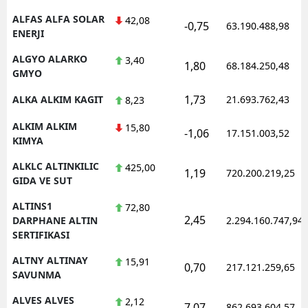
ALFAS ALFA SOLAR
42,08
-0,75
63.190.488,98
ENERJI
ALGYO ALARKO
3,40
1,80
68.184.250,48
GMYO
1,73
ALKA ALKIM KAGIT
21.693.762,43
8,23
ALKIM ALKIM
15,80
-1,06
17.151.003,52
KIMYA
ALKLC ALTINKILIC
425,00
1,19
720.200.219,25
GIDA VE SUT
ALTINS1
72,80
2,45
DARPHANE ALTIN
2.294.160.747,94
SERTIFIKASI
ALTNY ALTINAY
15,91
0,70
217.121.259,65
SAVUNMA
ALVES ALVES
2,12
7,07
862.693.604,57