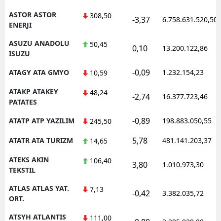
ASTOR ASTOR
308,50
-3,37
6.758.631.520,50
ENERJI
ASUZU ANADOLU
50,45
0,10
13.200.122,86
ISUZU
-0,09
ATAGY ATA GMYO
1.232.154,23
10,59
ATAKP ATAKEY
48,24
-2,74
16.377.723,46
PATATES
-0,89
ATATP ATP YAZILIM
198.883.050,55
245,50
5,78
ATATR ATA TURIZM
481.141.203,37
14,65
ATEKS AKIN
106,40
3,80
1.010.973,30
TEKSTIL
ATLAS ATLAS YAT.
7,13
-0,42
3.382.035,72
ORT.
ATSYH ATLANTIS
111,00