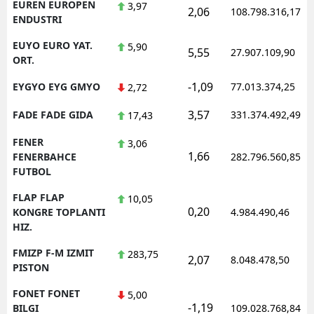
EUREN EUROPEN
3,97
2,06
108.798.316,17
ENDUSTRI
EUYO EURO YAT.
5,90
5,55
27.907.109,90
ORT.
-1,09
EYGYO EYG GMYO
77.013.374,25
2,72
3,57
FADE FADE GIDA
331.374.492,49
17,43
FENER
3,06
1,66
FENERBAHCE
282.796.560,85
FUTBOL
FLAP FLAP
10,05
0,20
KONGRE TOPLANTI
4.984.490,46
HIZ.
FMIZP F-M IZMIT
283,75
2,07
8.048.478,50
PISTON
FONET FONET
5,00
-1,19
BILGI
109.028.768,84