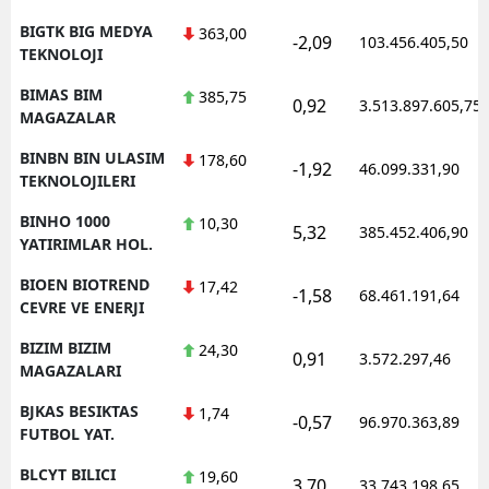
BIGTK BIG MEDYA
363,00
-2,09
103.456.405,50
TEKNOLOJI
BIMAS BIM
385,75
0,92
3.513.897.605,75
MAGAZALAR
BINBN BIN ULASIM
178,60
-1,92
46.099.331,90
TEKNOLOJILERI
BINHO 1000
10,30
5,32
385.452.406,90
YATIRIMLAR HOL.
BIOEN BIOTREND
17,42
-1,58
68.461.191,64
CEVRE VE ENERJI
BIZIM BIZIM
24,30
0,91
3.572.297,46
MAGAZALARI
BJKAS BESIKTAS
1,74
-0,57
96.970.363,89
FUTBOL YAT.
BLCYT BILICI
19,60
3,70
33.743.198,65