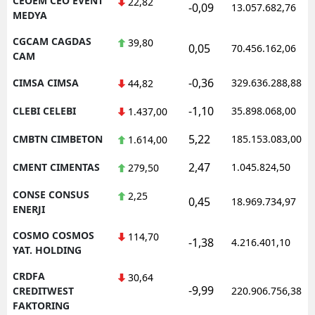
CEOEM CEO EVENT
22,82
-0,09
13.057.682,76
MEDYA
CGCAM CAGDAS
39,80
0,05
70.456.162,06
CAM
-0,36
CIMSA CIMSA
329.636.288,88
44,82
-1,10
CLEBI CELEBI
35.898.068,00
1.437,00
5,22
CMBTN CIMBETON
185.153.083,00
1.614,00
2,47
CMENT CIMENTAS
1.045.824,50
279,50
CONSE CONSUS
2,25
0,45
18.969.734,97
ENERJI
COSMO COSMOS
114,70
-1,38
4.216.401,10
YAT. HOLDING
CRDFA
30,64
-9,99
CREDITWEST
220.906.756,38
FAKTORING