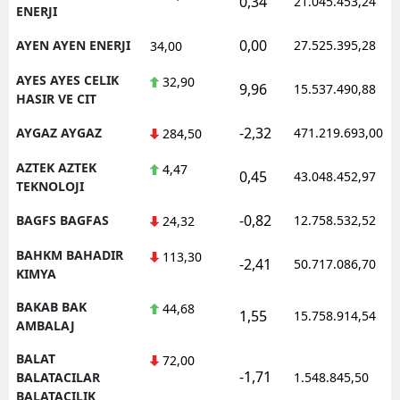
0,34
21.045.453,24
ENERJI
0,00
AYEN AYEN ENERJI
27.525.395,28
34,00
AYES AYES CELIK
32,90
9,96
15.537.490,88
HASIR VE CIT
-2,32
AYGAZ AYGAZ
471.219.693,00
284,50
AZTEK AZTEK
4,47
0,45
43.048.452,97
TEKNOLOJI
-0,82
BAGFS BAGFAS
12.758.532,52
24,32
BAHKM BAHADIR
113,30
-2,41
50.717.086,70
KIMYA
BAKAB BAK
44,68
1,55
15.758.914,54
AMBALAJ
BALAT
72,00
-1,71
BALATACILAR
1.548.845,50
BALATACILIK