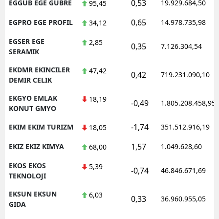
0,53
EGGUB EGE GUBRE
19.929.684,50
95,45
0,65
EGPRO EGE PROFIL
14.978.735,98
34,12
EGSER EGE
2,85
0,35
7.126.304,54
SERAMIK
EKDMR EKINCILER
47,42
0,42
719.231.090,10
DEMIR CELIK
EKGYO EMLAK
18,19
-0,49
1.805.208.458,95
KONUT GMYO
-1,74
EKIM EKIM TURIZM
351.512.916,19
18,05
1,57
EKIZ EKIZ KIMYA
1.049.628,60
68,00
EKOS EKOS
5,39
-0,74
46.846.671,69
TEKNOLOJI
EKSUN EKSUN
6,03
0,33
36.960.955,05
GIDA