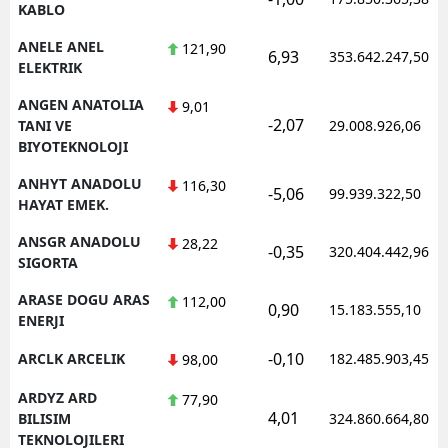
KABLO
ANELE ANEL
121,90
6,93
353.642.247,50
ELEKTRIK
ANGEN ANATOLIA
9,01
-2,07
TANI VE
29.008.926,06
BIYOTEKNOLOJI
ANHYT ANADOLU
116,30
-5,06
99.939.322,50
HAYAT EMEK.
ANSGR ANADOLU
28,22
-0,35
320.404.442,96
SIGORTA
ARASE DOGU ARAS
112,00
0,90
15.183.555,10
ENERJI
-0,10
ARCLK ARCELIK
182.485.903,45
98,00
ARDYZ ARD
77,90
4,01
BILISIM
324.860.664,80
TEKNOLOJILERI