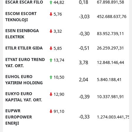
0,18
ESCAR ESCAR FILO
67.898.891,58
44,82
ESCOM ESCORT
5,76
-3,03
452.688.637,76
TEKNOLOJI
ESEN ESENBOGA
3,32
-0,30
83.952.739,11
ELEKTRIK
-0,51
ETILR ETILER GIDA
26.259.297,31
5,85
ETYAT EURO TREND
13,74
3,78
12.848.146,44
YAT. ORT.
EUHOL EURO
10,50
2,04
5.840.188,41
YATIRIM HOLDING
EUKYO EURO
12,90
-0,39
10.337.981,91
KAPITAL YAT. ORT.
EUPWR
91,10
-0,33
EUROPOWER
1.274.003.441,75
ENERJI