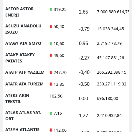
ASTOR ASTOR
319,25
2,65
7.000.380.614,75
ENERJI
ASUZU ANADOLU
50,40
-0,79
13.038.344,45
ISUZU
0,95
ATAGY ATA GMYO
2.719.178,79
10,60
ATAKP ATAKEY
49,60
-2,27
45.147.831,26
PATATES
-0,40
ATATP ATP YAZILIM
265.292.398,15
247,70
-0,50
ATATR ATA TURIZM
230.271.119,32
13,85
ATEKS AKIN
102,50
0,00
696.180,00
TEKSTIL
ATLAS ATLAS YAT.
7,16
1,27
2.410.932,84
ORT.
ATSYH ATLANTIS
112,00