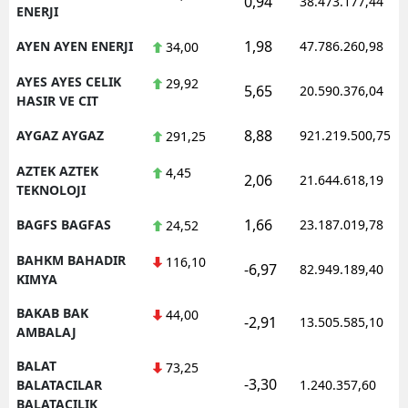
0,94
38.473.177,44
ENERJI
1,98
AYEN AYEN ENERJI
47.786.260,98
34,00
AYES AYES CELIK
29,92
5,65
20.590.376,04
HASIR VE CIT
8,88
AYGAZ AYGAZ
921.219.500,75
291,25
AZTEK AZTEK
4,45
2,06
21.644.618,19
TEKNOLOJI
1,66
BAGFS BAGFAS
23.187.019,78
24,52
BAHKM BAHADIR
116,10
-6,97
82.949.189,40
KIMYA
BAKAB BAK
44,00
-2,91
13.505.585,10
AMBALAJ
BALAT
73,25
-3,30
BALATACILAR
1.240.357,60
BALATACILIK