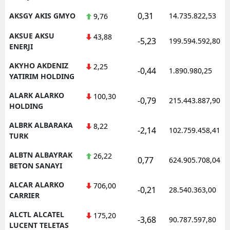
0,31
AKSGY AKIS GMYO
14.735.822,53
9,76
AKSUE AKSU
43,88
-5,23
199.594.592,80
ENERJI
AKYHO AKDENIZ
2,25
-0,44
1.890.980,25
YATIRIM HOLDING
ALARK ALARKO
100,30
-0,79
215.443.887,90
HOLDING
ALBRK ALBARAKA
8,22
-2,14
102.759.458,41
TURK
ALBTN ALBAYRAK
26,22
0,77
624.905.708,04
BETON SANAYI
ALCAR ALARKO
706,00
-0,21
28.540.363,00
CARRIER
ALCTL ALCATEL
175,20
-3,68
90.787.597,80
LUCENT TELETAS