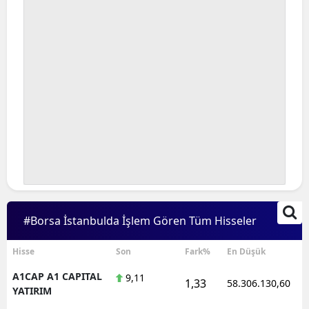
#Borsa İstanbulda İşlem Gören Tüm Hisseler
Hisse
Son
Fark%
En Düşük
A1CAP A1 CAPITAL
9,11
1,33
58.306.130,60
YATIRIM