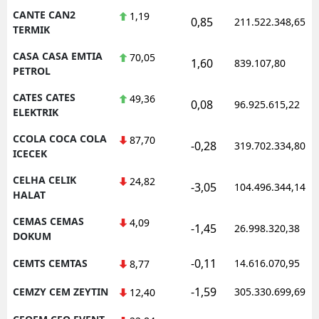
CANTE CAN2
1,19
0,85
211.522.348,65
TERMIK
CASA CASA EMTIA
70,05
1,60
839.107,80
PETROL
CATES CATES
49,36
0,08
96.925.615,22
ELEKTRIK
CCOLA COCA COLA
87,70
-0,28
319.702.334,80
ICECEK
CELHA CELIK
24,82
-3,05
104.496.344,14
HALAT
CEMAS CEMAS
4,09
-1,45
26.998.320,38
DOKUM
-0,11
CEMTS CEMTAS
14.616.070,95
8,77
-1,59
CEMZY CEM ZEYTIN
305.330.699,69
12,40