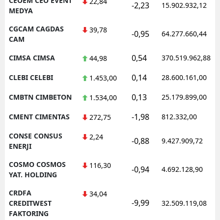
CEOEM CEO EVENT
22,84
-2,23
15.902.932,12
MEDYA
CGCAM CAGDAS
39,78
-0,95
64.277.660,44
CAM
0,54
CIMSA CIMSA
370.519.962,88
44,98
0,14
CLEBI CELEBI
28.600.161,00
1.453,00
0,13
CMBTN CIMBETON
25.179.899,00
1.534,00
-1,98
CMENT CIMENTAS
812.332,00
272,75
CONSE CONSUS
2,24
-0,88
9.427.909,72
ENERJI
COSMO COSMOS
116,30
-0,94
4.692.128,90
YAT. HOLDING
CRDFA
34,04
-9,99
CREDITWEST
32.509.119,08
FAKTORING