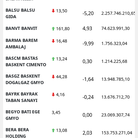
BALSU BALSU
13,50
-5,20
2.257.746.210,65
GIDA
4,93
BANVT BANVIT
74.623.991,30
161,80
BARMA BAREM
16,48
-9,99
1.756.323,04
AMBALAJ
BASCM BASTAS
13,24
0,30
1.214.225,68
BASKENT CIMENTO
BASGZ BASKENT
44,28
-1,64
13.948.785,10
DOGALGAZ GMYO
BAYRK BAYRAK
4,16
-0,24
13.676.712,70
TABAN SANAYI
BEGYO BATI EGE
3,45
0,00
23.069.307,74
GMYO
BERA BERA
13,08
2,03
153.753.271,04
HOLDING