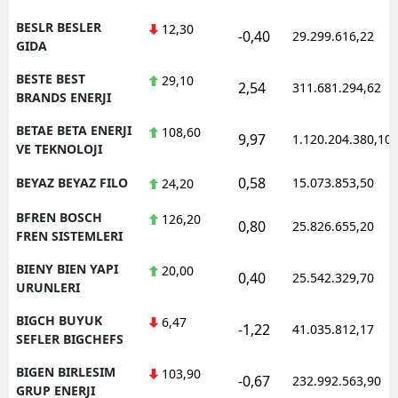
BESLR BESLER
12,30
-0,40
29.299.616,22
GIDA
BESTE BEST
29,10
2,54
311.681.294,62
BRANDS ENERJI
BETAE BETA ENERJI
108,60
9,97
1.120.204.380,10
VE TEKNOLOJI
0,58
BEYAZ BEYAZ FILO
15.073.853,50
24,20
BFREN BOSCH
126,20
0,80
25.826.655,20
FREN SISTEMLERI
BIENY BIEN YAPI
20,00
0,40
25.542.329,70
URUNLERI
BIGCH BUYUK
6,47
-1,22
41.035.812,17
SEFLER BIGCHEFS
BIGEN BIRLESIM
103,90
-0,67
232.992.563,90
GRUP ENERJI