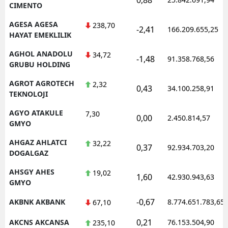
CIMENTO
AGESA AGESA
238,70
-2,41
166.209.655,25
HAYAT EMEKLILIK
AGHOL ANADOLU
34,72
-1,48
91.358.768,56
GRUBU HOLDING
AGROT AGROTECH
2,32
0,43
34.100.258,91
TEKNOLOJI
AGYO ATAKULE
7,30
0,00
2.450.814,57
GMYO
AHGAZ AHLATCI
32,22
0,37
92.934.703,20
DOGALGAZ
AHSGY AHES
19,02
1,60
42.930.943,63
GMYO
-0,67
AKBNK AKBANK
8.774.651.783,65
67,10
0,21
AKCNS AKCANSA
76.153.504,90
235,10