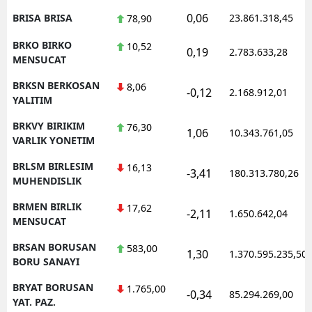
0,06
BRISA BRISA
23.861.318,45
78,90
BRKO BIRKO
10,52
0,19
2.783.633,28
MENSUCAT
BRKSN BERKOSAN
8,06
-0,12
2.168.912,01
YALITIM
BRKVY BIRIKIM
76,30
1,06
10.343.761,05
VARLIK YONETIM
BRLSM BIRLESIM
16,13
-3,41
180.313.780,26
MUHENDISLIK
BRMEN BIRLIK
17,62
-2,11
1.650.642,04
MENSUCAT
BRSAN BORUSAN
583,00
1,30
1.370.595.235,50
BORU SANAYI
BRYAT BORUSAN
1.765,00
-0,34
85.294.269,00
YAT. PAZ.