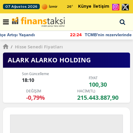
Künye
İletişim
07 Ağustos 2026
26
°
TCMB'nin rezervlerinde artan momentum devam ediyor
22:24
/
Hisse Senedi Fiyatları
ALARK ALARKO HOLDING
Son Güncelleme
FİYAT
18:10
100,30
DEĞİŞİM
HACİM(TL)
-0,79%
215.443.887,90