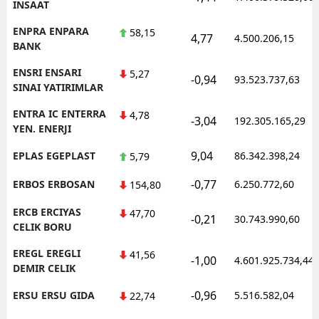
INSAAT
ENPRA ENPARA
58,15
4,77
4.500.206,15
BANK
ENSRI ENSARI
5,27
-0,94
93.523.737,63
SINAI YATIRIMLAR
ENTRA IC ENTERRA
4,78
-3,04
192.305.165,29
YEN. ENERJI
9,04
EPLAS EGEPLAST
86.342.398,24
5,79
-0,77
ERBOS ERBOSAN
6.250.772,60
154,80
ERCB ERCIYAS
47,70
-0,21
30.743.990,60
CELIK BORU
EREGL EREGLI
41,56
-1,00
4.601.925.734,44
DEMIR CELIK
-0,96
ERSU ERSU GIDA
5.516.582,04
22,74