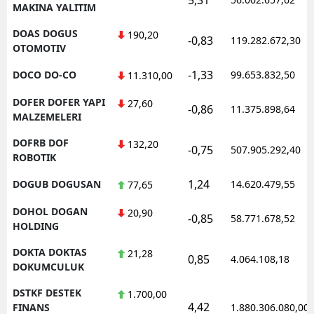
MAKINA YALITIM
DOAS DOGUS
190,20
-0,83
119.282.672,30
OTOMOTIV
-1,33
DOCO DO-CO
99.653.832,50
11.310,00
DOFER DOFER YAPI
27,60
-0,86
11.375.898,64
MALZEMELERI
DOFRB DOF
132,20
-0,75
507.905.292,40
ROBOTIK
1,24
DOGUB DOGUSAN
14.620.479,55
77,65
DOHOL DOGAN
20,90
-0,85
58.771.678,52
HOLDING
DOKTA DOKTAS
21,28
0,85
4.064.108,18
DOKUMCULUK
DSTKF DESTEK
1.700,00
4,42
FINANS
1.880.306.080,00