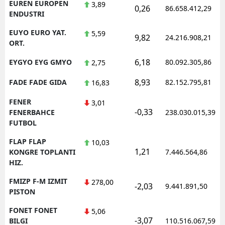
EUREN EUROPEN
3,89
0,26
86.658.412,29
ENDUSTRI
EUYO EURO YAT.
5,59
9,82
24.216.908,21
ORT.
6,18
EYGYO EYG GMYO
80.092.305,86
2,75
8,93
FADE FADE GIDA
82.152.795,81
16,83
FENER
3,01
-0,33
FENERBAHCE
238.030.015,39
FUTBOL
FLAP FLAP
10,03
1,21
KONGRE TOPLANTI
7.446.564,86
HIZ.
FMIZP F-M IZMIT
278,00
-2,03
9.441.891,50
PISTON
FONET FONET
5,06
-3,07
BILGI
110.516.067,59