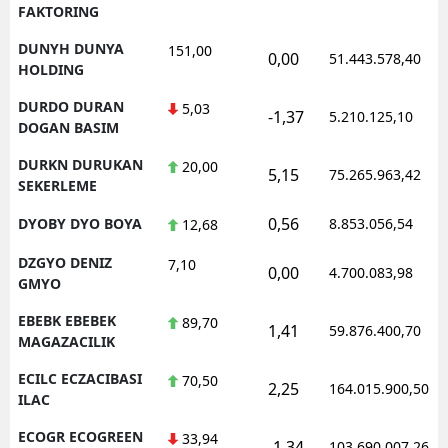
FAKTORING
DUNYH DUNYA
151,00
0,00
51.443.578,40
HOLDING
DURDO DURAN
5,03
-1,37
5.210.125,10
DOGAN BASIM
DURKN DURUKAN
20,00
5,15
75.265.963,42
SEKERLEME
0,56
DYOBY DYO BOYA
8.853.056,54
12,68
DZGYO DENIZ
7,10
0,00
4.700.083,98
GMYO
EBEBK EBEBEK
89,70
1,41
59.876.400,70
MAGAZACILIK
ECILC ECZACIBASI
70,50
2,25
164.015.900,50
ILAC
ECOGR ECOGREEN
33,94
-1,34
103.690.007,26