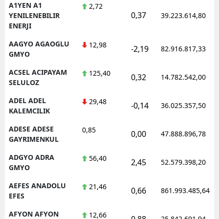
A1YEN A1
2,72
0,37
YENILENEBILIR
39.223.614,80
ENERJI
AAGYO AGAOGLU
12,98
-2,19
82.916.817,33
GMYO
ACSEL ACIPAYAM
125,40
0,32
14.782.542,00
SELULOZ
ADEL ADEL
29,48
-0,14
36.025.357,50
KALEMCILIK
ADESE ADESE
0,85
0,00
47.888.896,78
GAYRIMENKUL
ADGYO ADRA
56,40
2,45
52.579.398,20
GMYO
AEFES ANADOLU
21,46
0,66
861.993.485,64
EFES
AFYON AFYON
12,66
0,88
25.842.691,94