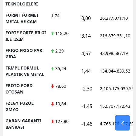
TEKNOLOJILERI
FORMT FORMET
1,74
0,00
26.277.071,10
METAL VE CAM
FORTE FORTE BILGI
118,20
3,14
216.879.351,10
ILETISIM
FRIGO FRIGO PAK
2,29
4,57
43.998.587,19
GIDA
FRMPL FORMUL
35,24
1,44
134.044.839,52
PLASTIK VE METAL
FROTO FORD
78,60
-2,30
2.106.175.039,55
OTOSAN
FZLGY FUZUL
10,84
-1,45
152.707.172,43
GMYO
GARAN GARANTI
127,80
-1,46
4.765.179.127,80
BANKASI