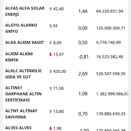
ALFAS ALFA SOLAR
42,40
1,44
64.226.651,94
ENERJI
ALGYO ALARKO
3,34
0,00
120.008.309,71
GMYO
0,50
ALKA ALKIM KAGIT
9.778.140,99
8,09
ALKIM ALKIM
15,97
-0,81
16.525.582,48
KIMYA
ALKLC ALTINKILIC
420,00
2,69
526.507.599,50
GIDA VE SUT
ALTINS1
71,06
1,08
DARPHANE ALTIN
1.382.998.966,67
SERTIFIKASI
ALTNY ALTINAY
15,80
0,70
139.880.639,33
SAVUNMA
ALVES ALVES
1,98
-1,00
175.850.365,38