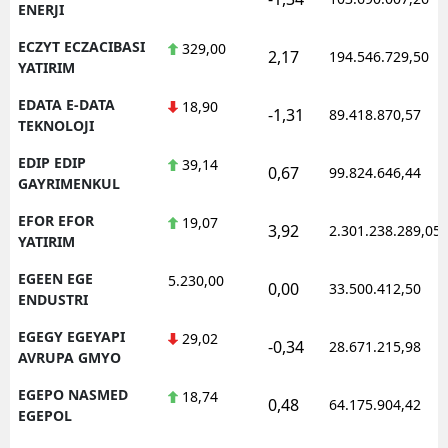
ENERJI
ECZYT ECZACIBASI
329,00
2,17
194.546.729,50
YATIRIM
EDATA E-DATA
18,90
-1,31
89.418.870,57
TEKNOLOJI
EDIP EDIP
39,14
0,67
99.824.646,44
GAYRIMENKUL
EFOR EFOR
19,07
3,92
2.301.238.289,05
YATIRIM
EGEEN EGE
5.230,00
0,00
33.500.412,50
ENDUSTRI
EGEGY EGEYAPI
29,02
-0,34
28.671.215,98
AVRUPA GMYO
EGEPO NASMED
18,74
0,48
64.175.904,42
EGEPOL