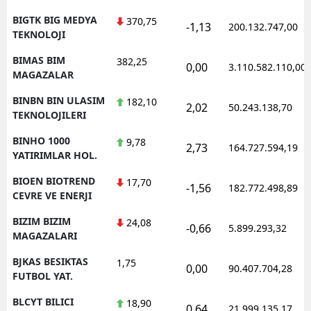
BIGTK BIG MEDYA
370,75
-1,13
200.132.747,00
TEKNOLOJI
BIMAS BIM
382,25
0,00
3.110.582.110,00
MAGAZALAR
BINBN BIN ULASIM
182,10
2,02
50.243.138,70
TEKNOLOJILERI
BINHO 1000
9,78
2,73
164.727.594,19
YATIRIMLAR HOL.
BIOEN BIOTREND
17,70
-1,56
182.772.498,89
CEVRE VE ENERJI
BIZIM BIZIM
24,08
-0,66
5.899.293,32
MAGAZALARI
BJKAS BESIKTAS
1,75
0,00
90.407.704,28
FUTBOL YAT.
BLCYT BILICI
18,90
0,64
21.999.135,17