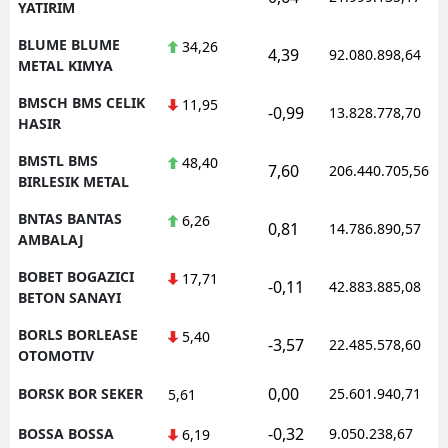
YATIRIM
BLUME BLUME
34,26
4,39
92.080.898,64
METAL KIMYA
BMSCH BMS CELIK
11,95
-0,99
13.828.778,70
HASIR
BMSTL BMS
48,40
7,60
206.440.705,56
BIRLESIK METAL
BNTAS BANTAS
6,26
0,81
14.786.890,57
AMBALAJ
BOBET BOGAZICI
17,71
-0,11
42.883.885,08
BETON SANAYI
BORLS BORLEASE
5,40
-3,57
22.485.578,60
OTOMOTIV
0,00
BORSK BOR SEKER
25.601.940,71
5,61
-0,32
BOSSA BOSSA
9.050.238,67
6,19