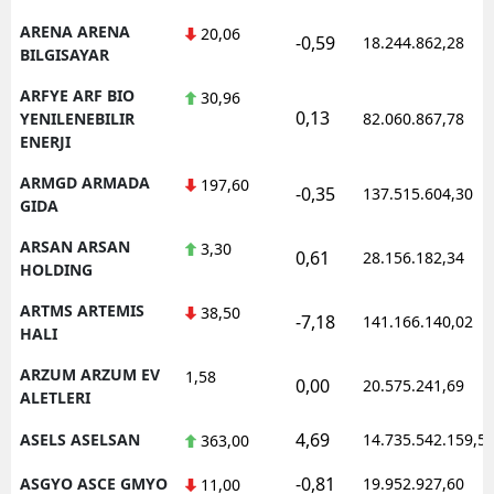
ARENA ARENA
20,06
-0,59
18.244.862,28
BILGISAYAR
ARFYE ARF BIO
30,96
0,13
YENILENEBILIR
82.060.867,78
ENERJI
ARMGD ARMADA
197,60
-0,35
137.515.604,30
GIDA
ARSAN ARSAN
3,30
0,61
28.156.182,34
HOLDING
ARTMS ARTEMIS
38,50
-7,18
141.166.140,02
HALI
ARZUM ARZUM EV
1,58
0,00
20.575.241,69
ALETLERI
4,69
ASELS ASELSAN
14.735.542.159,5
363,00
-0,81
ASGYO ASCE GMYO
19.952.927,60
11,00