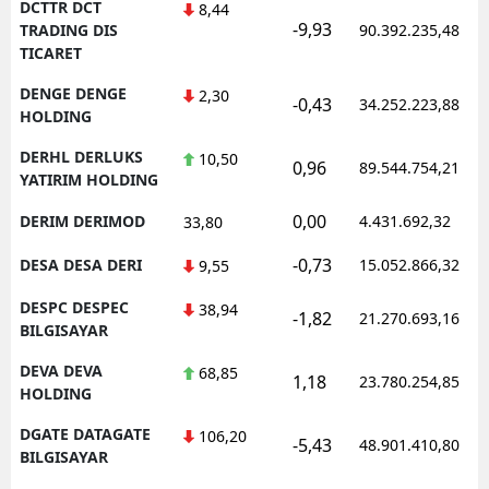
DCTTR DCT
8,44
-9,93
TRADING DIS
90.392.235,48
TICARET
DENGE DENGE
2,30
-0,43
34.252.223,88
HOLDING
DERHL DERLUKS
10,50
0,96
89.544.754,21
YATIRIM HOLDING
0,00
DERIM DERIMOD
4.431.692,32
33,80
-0,73
DESA DESA DERI
15.052.866,32
9,55
DESPC DESPEC
38,94
-1,82
21.270.693,16
BILGISAYAR
DEVA DEVA
68,85
1,18
23.780.254,85
HOLDING
DGATE DATAGATE
106,20
-5,43
48.901.410,80
BILGISAYAR