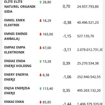
ELITE ELITE
28,80
0,70
NATUREL ORGANIK
24.937.793,80
GIDA
EMKEL EMEK
18,29
-0,38
40.496.521,23
ELEKTRIK
EMNIS EMINIS
163,00
-1,15
527.135,70
AMBALAJ
EMPAE EMPA
67,00
-3,11
2.079.012.731,30
ELEKTRONIK
ENDAE ENDA
15,28
0,39
25.270.534,38
ENERJI HOLDING
ENERY ENERYA
8,38
-1,06
252.940.542,55
ENERJI
ENJSA ENERJISA
113,40
0,35
495.263.132,20
ENERJI
ENKAI ENKA
85,85
-1,44
1.406.379.320,00