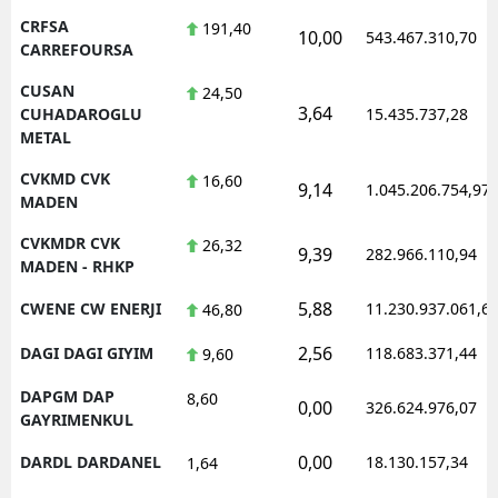
CRFSA
191,40
10,00
543.467.310,70
CARREFOURSA
CUSAN
24,50
3,64
CUHADAROGLU
15.435.737,28
METAL
CVKMD CVK
16,60
9,14
1.045.206.754,97
MADEN
CVKMDR CVK
26,32
9,39
282.966.110,94
MADEN - RHKP
5,88
CWENE CW ENERJI
11.230.937.061,6
46,80
2,56
DAGI DAGI GIYIM
118.683.371,44
9,60
DAPGM DAP
8,60
0,00
326.624.976,07
GAYRIMENKUL
0,00
DARDL DARDANEL
18.130.157,34
1,64