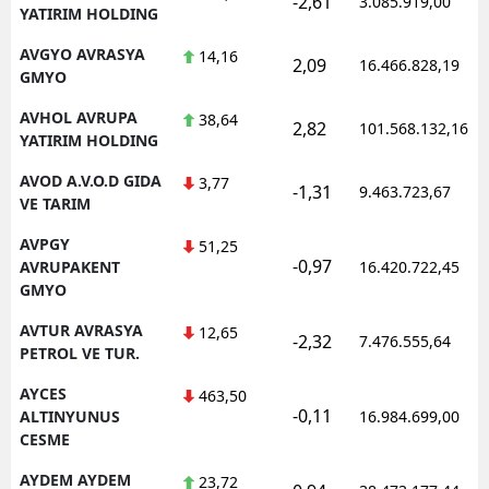
-2,61
3.085.919,00
YATIRIM HOLDING
AVGYO AVRASYA
14,16
2,09
16.466.828,19
GMYO
AVHOL AVRUPA
38,64
2,82
101.568.132,16
YATIRIM HOLDING
AVOD A.V.O.D GIDA
3,77
-1,31
9.463.723,67
VE TARIM
AVPGY
51,25
-0,97
AVRUPAKENT
16.420.722,45
GMYO
AVTUR AVRASYA
12,65
-2,32
7.476.555,64
PETROL VE TUR.
AYCES
463,50
-0,11
ALTINYUNUS
16.984.699,00
CESME
AYDEM AYDEM
23,72