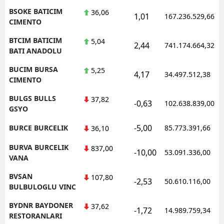
BSOKE BATICIM
36,06
1,01
167.236.529,66
CIMENTO
BTCIM BATICIM
5,04
2,44
741.174.664,32
BATI ANADOLU
BUCIM BURSA
5,25
4,17
34.497.512,38
CIMENTO
BULGS BULLS
37,82
-0,63
102.638.839,00
GSYO
-5,00
BURCE BURCELIK
85.773.391,66
36,10
BURVA BURCELIK
837,00
-10,00
53.091.336,00
VANA
BVSAN
107,80
-2,53
50.610.116,00
BULBULOGLU VINC
BYDNR BAYDONER
37,62
-1,72
14.989.759,34
RESTORANLARI