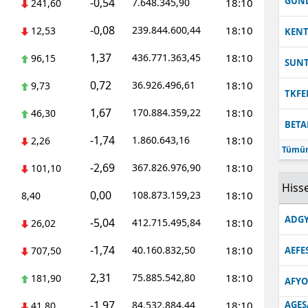
GUN
-0,54
7.648.345,90
18:10
241,60
-0,08
239.844.600,44
18:10
12,53
KEN
1,37
436.771.363,45
18:10
96,15
SUN
0,72
36.926.496,61
18:10
9,73
TKFE
1,67
170.884.359,22
18:10
46,30
BETA
-1,74
1.860.643,16
18:10
2,26
Tümün
-2,69
367.826.976,90
18:10
101,10
Hisse
0,00
108.873.159,23
18:10
8,40
ADGY
-5,04
412.715.495,84
18:10
26,02
-1,74
40.160.832,50
18:10
707,50
AEFE
2,31
75.885.542,80
18:10
181,90
AFYO
-1,97
84.532.884,44
18:10
AGES
41,80