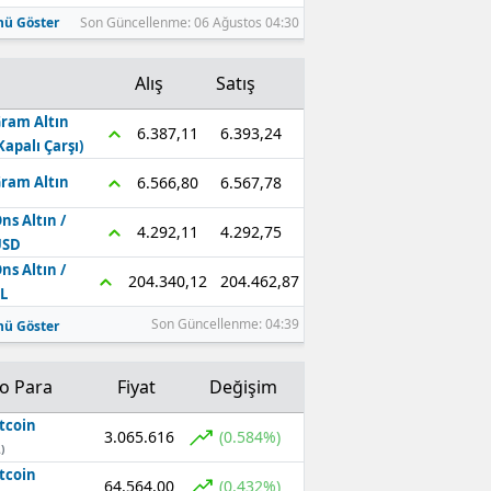
ü Göster
Son Güncellenme: 06 Ağustos 04:30
Alış
Satış
ram Altın
6.393,24
6.387,11
Kapalı Çarşı)
6.567,78
6.566,80
ram Altın
ns Altın /
4.292,75
4.292,11
USD
ns Altın /
204.462,87
204.340,12
L
Son Güncellenme: 04:39
ü Göster
to Para
Fiyat
Değişim
tcoin
3.065.616
(0.584%)
)
tcoin
64.564,00
(0.432%)