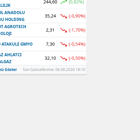
244,60
(0,82%)
LILIK
OL ANADOLU
35,24
(-0,90%)
BU HOLDING
T AGROTECH
2,31
(-1,70%)
OLOJI
7,30
(-0,54%)
 ATAKULE GMYO
Z AHLATCI
32,10
(-0,50%)
ALGAZ
ü Göster
Son Güncellenme: 06.08.2026 18:10