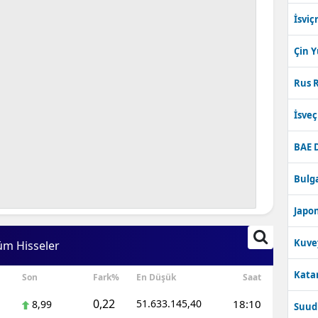
İsviç
Çin 
Rus R
İsve
BAE 
Bulga
Japon
Kuve
üm Hisseler
Katar
Son
Fark%
En Düşük
Saat
0,22
51.633.145,40
18:10
8,99
Suudi