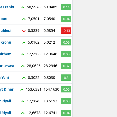
58,9978
59,0485
re Frankı
0.14
7,0501
7,0540
Yuanı
0.04
0,5839
0,5854
ublesi
-0.13
5,0162
5,0212
ç Kronu
0.09
12,9508
12,9646
Dirhemi
0.05
28,0626
28,2946
r Levası
0.37
0,3022
0,3030
 Yeni
0.3
153,6381
154,1630
yt Dinarı
0.06
12,5849
13,5192
 Riyali
0.03
12,6678
12,6741
 Riyali
0.04