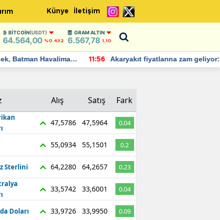
Künye
İletişim
ırım
BITCOIN
(USDT)
GRAM ALTIN
64.564,00
6.567,78
%0.432
1,10
Batman Havalimanı
Akaryakıt fiyatlarına zam geliyor:
11:56
 açıklamalarda
Yeni tarih açıklandı
z
Alış
Satış
Fark
ikan
47,5786
47,5964
0.04
ı
55,0934
55,1501
0.2
64,2280
64,2657
z Sterlini
0.23
tralya
33,5742
33,6001
0.04
ı
33,9726
33,9950
da Doları
0.09