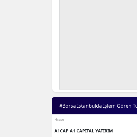
#Borsa İstanbulda İşlem Gören T
Hisse
A1CAP A1 CAPITAL YATIRIM