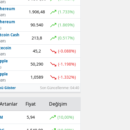
SDT)
thereum
1.906,48
(1.733%)
SDT)
thereum
90.540
(1.869%)
)
tcoin Cash
213,8
(0.517%)
SDT)
tecoin
45,2
(-0.088%)
SDT)
pple
50,290
(-1.198%)
)
pple
1,0589
(-1.332%)
SDT)
ü Göster
Son Güncellenme: 04:40
Artanlar
Fiyat
Değişim
5,94
(10,00%)
OM