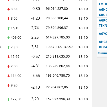
EMEK
-0,30
96.014.227,80
18:10
3,34
AGH
GRU
-1,23
28.886.180,44
18:10
8,05
AGRO
TEKN
2,74
79.394.896,37
18:10
16,10
AGYO
2,25
614.327.785,00
18:10
409,00
AHGA
3,61
I
1.337.212.137,50
18:10
70,30
DOG
Tümün
-0,57
215.811.635,30
18:10
15,69
-4,31
138.249.602,44
18:10
2,00
-5,55
193.546.780,70
18:10
114,00
9,20
-2,13
22.704.862,86
18:10
3,20
152.975.556,30
18:10
122,50