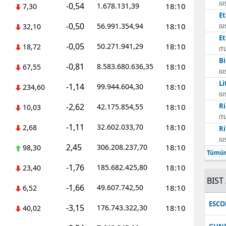
(U
-0,54
1.678.131,39
18:10
7,30
E
-0,50
56.991.354,94
18:10
32,10
(U
E
-0,05
50.271.941,29
18:10
18,72
(TL
Bi
-0,81
8.583.680.636,35
18:10
67,55
(U
Li
-1,14
99.944.604,30
18:10
234,60
(U
-2,62
Ri
42.175.854,55
18:10
10,03
(TL
-1,11
32.602.033,70
18:10
2,68
Ri
(U
2,45
306.208.237,70
18:10
98,30
Tümün
-1,76
185.682.425,80
18:10
23,40
BIST 
-1,66
49.607.742,50
18:10
6,52
ESC
-3,15
176.743.322,30
18:10
40,02