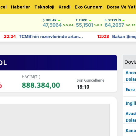
cel
Haberler
Teknoloji
Kredi
Eko Gündem
Borsa Ve Yat
DOLAR
EURO
STERLIN
47,5964
55,1501
64,2657
%0.04
%0.2
%0.23
TCMB'nin rezervlerinde artan
Bakan Şimşek, 
:24
12:03
momentum devam ediyor
için umut verici
bulundu
OL
Dövi
Amer
HACİM(TL)
Dolar
Son Güncelleme
%
888.384,00
18:10
Euro
İngili
Avus
Dolar
Kana