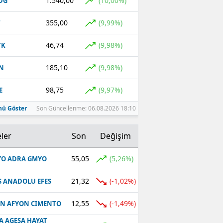
1.540,00
(10,00%)
DG
355,00
(9,99%)
T
46,74
(9,98%)
TK
185,10
(9,98%)
N
98,75
(9,97%)
E
ü Göster
Son Güncellenme: 06.08.2026 18:10
ler
Son
Değişim
55,05
(5,26%)
O ADRA GMYO
21,32
(-1,02%)
S ANADOLU EFES
12,55
(-1,49%)
N AFYON CIMENTO
A AGESA HAYAT