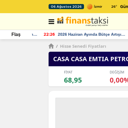
26
°
06 Ağustos 2026
Gün
r seviyesinin
2026 Haziran Ayında Bütçe Artışı
Flaş
22:26
22
Yaşandı
/
Hisse Senedi Fiyatları
CASA CASA EMTIA PETR
FİYAT
DEĞİŞİM
68,95
0,00