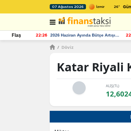
26
°
07 Ağustos 2026
Gün
r seviyesinin
2026 Haziran Ayında Bütçe Artışı
Flaş
22:26
22
Yaşandı
/
Döviz
Katar Riyali
ALIŞ(TL)
12,602