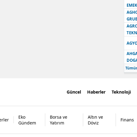
EMEK
AGH
GRU
AGRO
TEKN
AGYO
AHGA
DOG
Tümün
Güncel
Haberler
Teknoloji
Eko
Borsa ve
Altın ve
rler
Finans
Gündem
Yatırım
Döviz