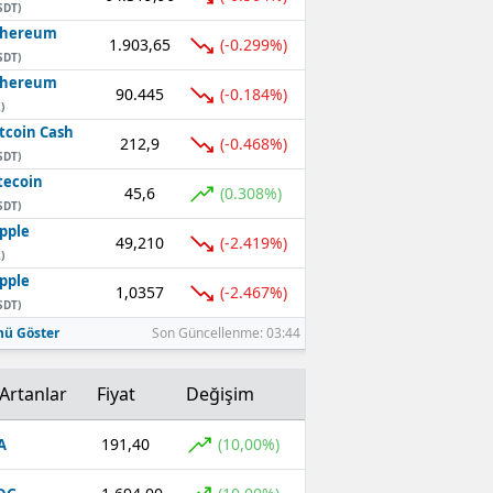
SDT)
thereum
1.903,65
(-0.299%)
SDT)
thereum
90.445
(-0.184%)
)
tcoin Cash
212,9
(-0.468%)
SDT)
tecoin
45,6
(0.308%)
SDT)
pple
49,210
(-2.419%)
)
pple
1,0357
(-2.467%)
SDT)
ü Göster
Son Güncellenme: 03:44
Artanlar
Fiyat
Değişim
191,40
(10,00%)
A