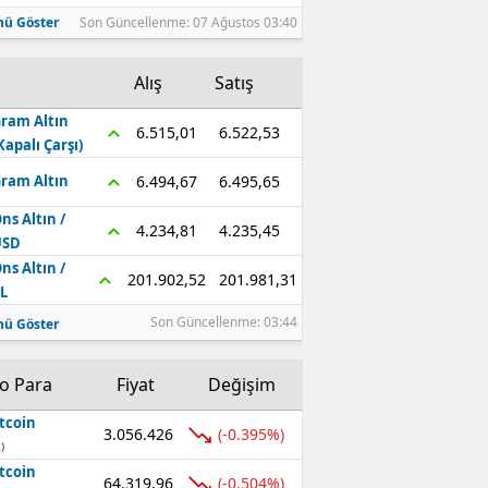
ü Göster
Son Güncellenme: 07 Ağustos 03:40
Alış
Satış
ram Altın
6.522,53
6.515,01
Kapalı Çarşı)
6.495,65
6.494,67
ram Altın
ns Altın /
4.235,45
4.234,81
USD
ns Altın /
201.981,31
201.902,52
L
Son Güncellenme: 03:44
ü Göster
to Para
Fiyat
Değişim
tcoin
3.056.426
(-0.395%)
)
tcoin
64.319,96
(-0.504%)