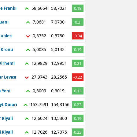
58,6664
58,7021
re Frankı
0.18
7,0681
7,0700
Yuanı
0.2
0,5752
0,5780
ublesi
-0.34
5,0085
5,0142
ç Kronu
0.19
12,9829
12,9951
Dirhemi
0.21
27,9743
28,2565
r Levası
-0.22
0,3009
0,3019
 Yeni
0.13
153,7591
154,3156
yt Dinarı
0.23
12,6024
13,5360
 Riyali
0.19
12,7026
12,7075
 Riyali
0.23