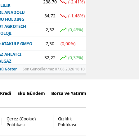
238,70
(-2,41%)
LILIK
OL ANADOLU
34,72
(-1,48%)
BU HOLDING
T AGROTECH
2,32
(0,43%)
OLOJI
7,30
(0,00%)
 ATAKULE GMYO
Z AHLATCI
32,22
(0,37%)
ALGAZ
ü Göster
Son Güncellenme: 07.08.2026 18:10
Kredi
Eko Gündem
Borsa ve Yatırım
Çerez (Cookie)
Gizlilik
Politikası
Politikası