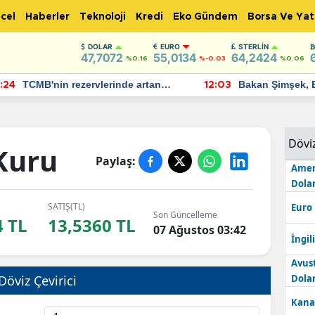
cel
Haberler
Teknoloji
Kredi
Eko Gündem
Borsa Ve Yat
DOLAR
EURO
STERLIN
47,7072
55,0134
64,2424
%0.16
%-0.03
%0.06
TCMB'nin rezervlerinde artan
Bakan Şimşek, 
:24
12:03
momentum devam ediyor
için umut verici
bulundu
Dövi
 Kuru
Paylaş:
Amer
Dolar
SATIŞ(TL)
Euro
Son Güncelleme
4 TL
13,5360 TL
07 Ağustos 03:42
İngili
Avus
Döviz Çevirici
Dolar
Kana