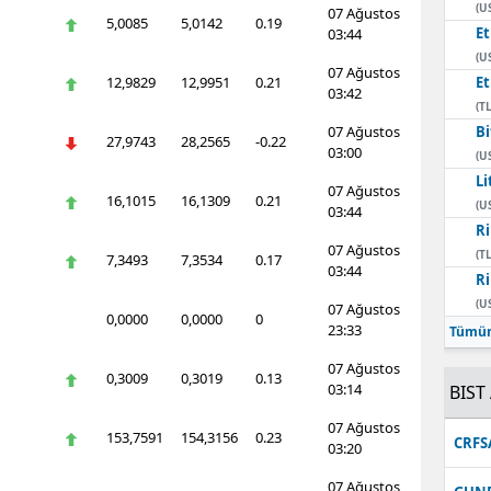
(U
07 Ağustos
5,0085
5,0142
0.19
E
03:44
(U
07 Ağustos
12,9829
12,9951
0.21
E
03:42
(TL
07 Ağustos
Bi
27,9743
28,2565
-0.22
03:00
(U
Li
07 Ağustos
16,1015
16,1309
0.21
(U
03:44
Ri
07 Ağustos
(TL
7,3493
7,3534
0.17
03:44
Ri
(U
07 Ağustos
0,0000
0,0000
0
23:33
Tümün
07 Ağustos
0,3009
0,3019
0.13
03:14
BIST 
07 Ağustos
153,7591
154,3156
0.23
CRFS
03:20
07 Ağustos