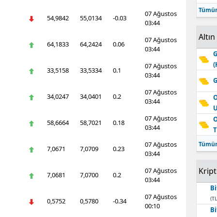
Tümün
07 Ağustos
54,9842
55,0134
-0.03
03:44
Altın
07 Ağustos
64,1833
64,2424
0.06
03:44
G
(
07 Ağustos
33,5158
33,5334
0.1
03:44
G
07 Ağustos
34,0247
34,0401
0.2
O
03:44
07 Ağustos
O
58,6664
58,7021
0.18
03:44
T
07 Ağustos
Tümün
7,0671
7,0709
0.23
03:44
Krip
07 Ağustos
7,0681
7,0700
0.2
03:44
Bi
07 Ağustos
(TL
0,5752
0,5780
-0.34
00:10
Bi