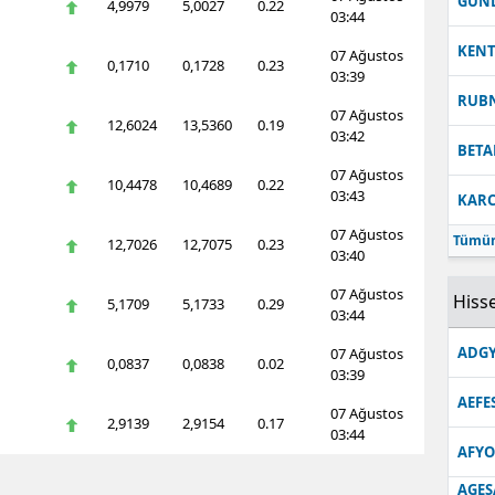
GUN
4,9979
5,0027
0.22
03:44
KEN
07 Ağustos
0,1710
0,1728
0.23
03:39
RUB
07 Ağustos
12,6024
13,5360
0.19
03:42
BETA
07 Ağustos
10,4478
10,4689
0.22
03:43
KARC
07 Ağustos
Tümün
12,7026
12,7075
0.23
03:40
07 Ağustos
Hisse
5,1709
5,1733
0.29
03:44
ADGY
07 Ağustos
0,0837
0,0838
0.02
03:39
AEFE
07 Ağustos
2,9139
2,9154
0.17
03:44
AFYO
AGES