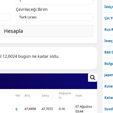
İsviç
Çevrileceği Birim
Çin 
Rus R
Hesapla
İsve
BAE 
i 12,6024 bugün ne kadar oldu.
Bulga
Japon
Kuve
Değişim
Yön
Alış
Satış
Saat
Katar
%
07 Ağustos
47,6958
47,7072
0.16
Suudi
03:44