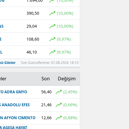
1.694,00
(10,00%)
DG
390,50
(10,00%)
T
29,04
(10,00%)
NS
108,60
(9,97%)
E
46,10
(9,97%)
L
ü Göster
Son Güncellenme: 07.08.2026 18:10
ler
Son
Değişim
56,40
(2,45%)
O ADRA GMYO
21,46
(0,66%)
S ANADOLU EFES
12,66
(0,88%)
N AFYON CIMENTO
A AGESA HAYAT