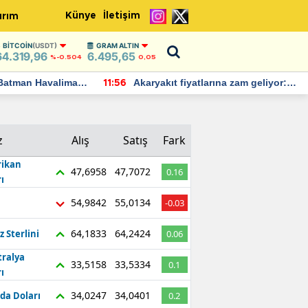
Künye
İletişim
ırım
BITCOIN
(USDT)
GRAM ALTIN
64.319,96
6.495,65
%-0.504
0,05
Batman Havalimanı
Akaryakıt fiyatlarına zam geliyor:
11:56
 açıklamalarda
Yeni tarih açıklandı
z
Alış
Satış
Fark
ikan
47,6958
47,7072
0.16
ı
54,9842
55,0134
-0.03
64,1833
64,2424
z Sterlini
0.06
tralya
33,5158
33,5334
0.1
ı
34,0247
34,0401
da Doları
0.2