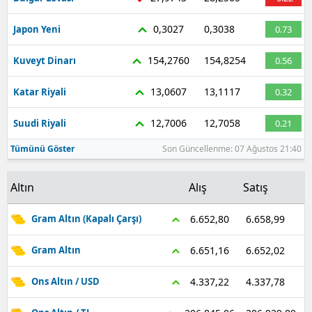
0,3027
0,3038
Japon Yeni
0.73
154,2760
154,8254
Kuveyt Dinarı
0.56
13,0607
13,1117
Katar Riyali
0.32
12,7006
12,7058
Suudi Riyali
0.21
Tümünü Göster
Son Güncellenme: 07 Ağustos 21:40
Altın
Alış
Satış
6.658,99
6.652,80
Gram Altın (Kapalı Çarşı)
6.652,02
6.651,16
Gram Altın
4.337,78
4.337,22
Ons Altın / USD