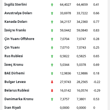
İngiliz Sterlini
64,4027
64,4659
0.41
Avustralya Doları
33,6978
33,7222
0.66
Kanada Doları
34,2157
34,2360
0.77
İsviçre Frankı
59,0442
59,0840
0.83
Çin Yuanı Offshore
7,0704
7,0747
0.28
Çin Yuanı
7,0710
7,0743
0.25
Rus Rublesi
0,5822
0,5825
0.65
İsveç Kronu
5,0344
5,0378
0.69
BAE Dirhemi
12,9836
12,9886
0.18
Bulgar Levası
27,9743
28,2565
-0.22
Belarus Rublesi
16,0142
16,0574
-0.29
Danimarka Kronu
7,3757
7,3801
0.53
İran Riyali
0,0000
0,0000
0