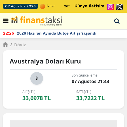
Künye
İletişim
07 Ağustos 2026
26
°
2026 Haziran Ayında Bütçe Artışı Yaşandı
22:26
/
Döviz
Avustralya Doları Kuru
Son Güncelleme
07 Ağustos 21:43
ALIŞ(TL)
SATIŞ(TL)
33,6978 TL
33,7222 TL