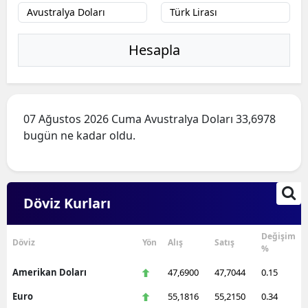
Hesapla
07 Ağustos 2026 Cuma Avustralya Doları 33,6978
bugün ne kadar oldu.
Döviz Kurları
Değişim
Döviz
Yön
Alış
Satış
%
Amerikan Doları
47,6900
47,7044
0.15
Euro
55,1816
55,2150
0.34