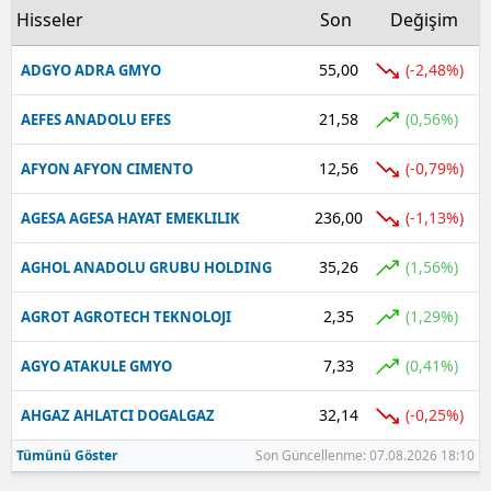
Hisseler
Son
Değişim
55,00
(-2,48%)
ADGYO ADRA GMYO
21,58
(0,56%)
AEFES ANADOLU EFES
12,56
(-0,79%)
AFYON AFYON CIMENTO
236,00
(-1,13%)
AGESA AGESA HAYAT EMEKLILIK
35,26
(1,56%)
AGHOL ANADOLU GRUBU HOLDING
2,35
(1,29%)
AGROT AGROTECH TEKNOLOJI
7,33
(0,41%)
AGYO ATAKULE GMYO
32,14
(-0,25%)
AHGAZ AHLATCI DOGALGAZ
Tümünü Göster
Son Güncellenme: 07.08.2026 18:10