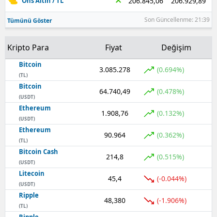
206.929,89
206.845,06
Ons Altın / TL
Son Güncellenme: 21:39
Tümünü Göster
Kripto Para
Fiyat
Değişim
Bitcoin
3.085.278
(0.694%)
(TL)
Bitcoin
64.740,49
(0.478%)
(USDT)
Ethereum
1.908,76
(0.132%)
(USDT)
Ethereum
90.964
(0.362%)
(TL)
Bitcoin Cash
214,8
(0.515%)
(USDT)
Litecoin
45,4
(-0.044%)
(USDT)
Ripple
48,380
(-1.906%)
(TL)
Ripple