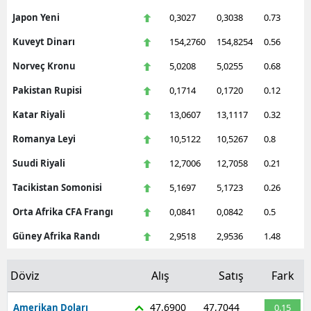
Japon Yeni
0,3027
0,3038
0.73
Kuveyt Dinarı
154,2760
154,8254
0.56
Norveç Kronu
5,0208
5,0255
0.68
Pakistan Rupisi
0,1714
0,1720
0.12
Katar Riyali
13,0607
13,1117
0.32
Romanya Leyi
10,5122
10,5267
0.8
Suudi Riyali
12,7006
12,7058
0.21
Tacikistan Somonisi
5,1697
5,1723
0.26
Orta Afrika CFA Frangı
0,0841
0,0842
0.5
Güney Afrika Randı
2,9518
2,9536
1.48
Döviz
Alış
Satış
Fark
47,6900
47,7044
Amerikan Doları
0.15