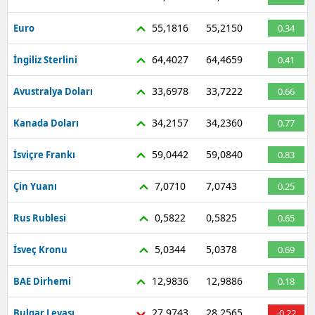
55,1816
55,2150
Euro
0.34
64,4027
64,4659
İngiliz Sterlini
0.41
33,6978
33,7222
Avustralya Doları
0.66
34,2157
34,2360
Kanada Doları
0.77
59,0442
59,0840
İsviçre Frankı
0.83
7,0710
7,0743
Çin Yuanı
0.25
0,5822
0,5825
Rus Rublesi
0.65
5,0344
5,0378
İsveç Kronu
0.69
12,9836
12,9886
BAE Dirhemi
0.18
27,9743
28,2565
Bulgar Levası
-0.22