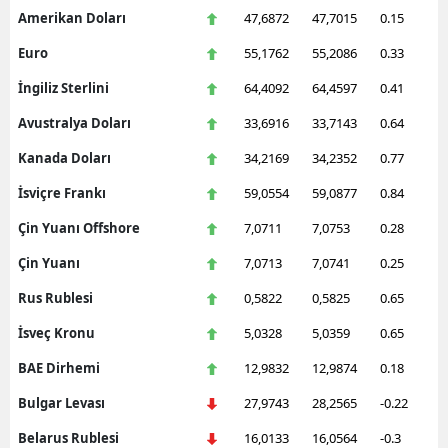
Amerikan Doları
47,6872
47,7015
0.15
Euro
55,1762
55,2086
0.33
İngiliz Sterlini
64,4092
64,4597
0.41
Avustralya Doları
33,6916
33,7143
0.64
Kanada Doları
34,2169
34,2352
0.77
İsviçre Frankı
59,0554
59,0877
0.84
Çin Yuanı Offshore
7,0711
7,0753
0.28
Çin Yuanı
7,0713
7,0741
0.25
Rus Rublesi
0,5822
0,5825
0.65
İsveç Kronu
5,0328
5,0359
0.65
BAE Dirhemi
12,9832
12,9874
0.18
Bulgar Levası
27,9743
28,2565
-0.22
Belarus Rublesi
16,0133
16,0564
-0.3