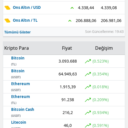
4.339,08
4.338,44
Ons Altın / USD
206.981,06
206.888,06
Ons Altın / TL
Son Güncellenme: 19:43
Tümünü Göster
Kripto Para
Fiyat
Değişim
Bitcoin
3.093.688
(0.523%)
(TL)
Bitcoin
64.949,63
(0.354%)
(USDT)
Ethereum
1.915,39
(0.018%)
(USDT)
Ethereum
91.238
(0.209%)
(TL)
Bitcoin Cash
216,2
(0.934%)
(USDT)
Litecoin
46,0
(0.591%)