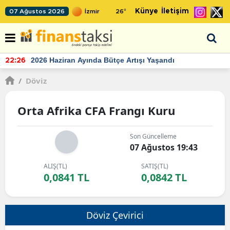
Künye
İletişim
07 Ağustos 2026
26
°
2026 Haziran Ayında Bütçe Artışı Yaşandı
22:26
/
Döviz
Orta Afrika CFA Frangı Kuru
Son Güncelleme
07 Ağustos 19:43
ALIŞ(TL)
SATIŞ(TL)
0,0841 TL
0,0842 TL
Döviz Çevirici