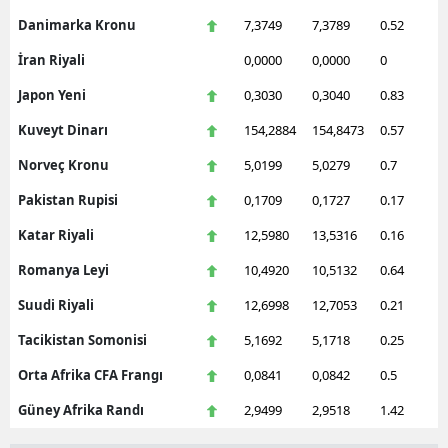
Danimarka Kronu
7,3749
7,3789
0.52
İran Riyali
0,0000
0,0000
0
Japon Yeni
0,3030
0,3040
0.83
Kuveyt Dinarı
154,2884
154,8473
0.57
Norveç Kronu
5,0199
5,0279
0.7
Pakistan Rupisi
0,1709
0,1727
0.17
Katar Riyali
12,5980
13,5316
0.16
Romanya Leyi
10,4920
10,5132
0.64
Suudi Riyali
12,6998
12,7053
0.21
Tacikistan Somonisi
5,1692
5,1718
0.25
Orta Afrika CFA Frangı
0,0841
0,0842
0.5
Güney Afrika Randı
2,9499
2,9518
1.42