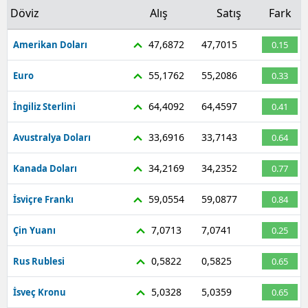
Döviz
Alış
Satış
Fark
47,6872
47,7015
Amerikan Doları
0.15
55,1762
55,2086
Euro
0.33
64,4092
64,4597
İngiliz Sterlini
0.41
33,6916
33,7143
Avustralya Doları
0.64
34,2169
34,2352
Kanada Doları
0.77
59,0554
59,0877
İsviçre Frankı
0.84
7,0713
7,0741
Çin Yuanı
0.25
0,5822
0,5825
Rus Rublesi
0.65
5,0328
5,0359
İsveç Kronu
0.65