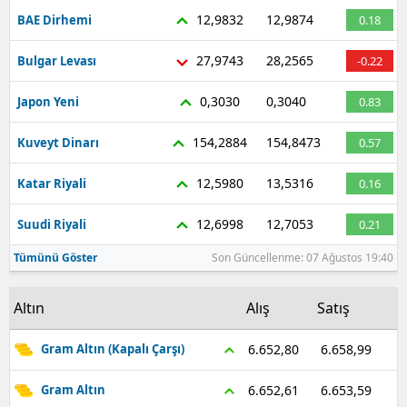
12,9832
12,9874
BAE Dirhemi
0.18
27,9743
28,2565
Bulgar Levası
-0.22
0,3030
0,3040
Japon Yeni
0.83
154,2884
154,8473
Kuveyt Dinarı
0.57
12,5980
13,5316
Katar Riyali
0.16
12,6998
12,7053
Suudi Riyali
0.21
Tümünü Göster
Son Güncellenme: 07 Ağustos 19:40
Altın
Alış
Satış
6.658,99
6.652,80
Gram Altın (Kapalı Çarşı)
6.653,59
6.652,61
Gram Altın