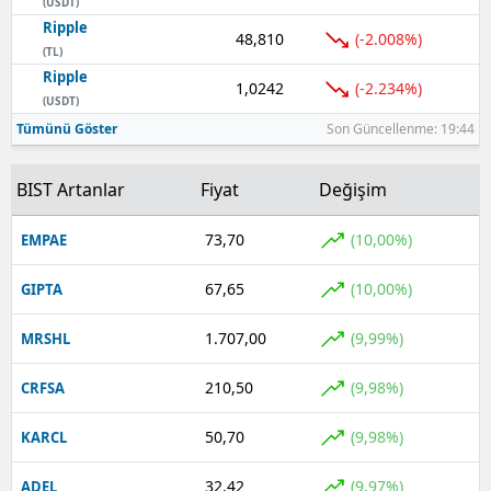
(USDT)
Ripple
48,810
(-2.008%)
(TL)
Ripple
1,0242
(-2.234%)
(USDT)
Tümünü Göster
Son Güncellenme: 19:44
BIST Artanlar
Fiyat
Değişim
73,70
(10,00%)
EMPAE
67,65
(10,00%)
GIPTA
1.707,00
(9,99%)
MRSHL
210,50
(9,98%)
CRFSA
50,70
(9,98%)
KARCL
32,42
(9,97%)
ADEL