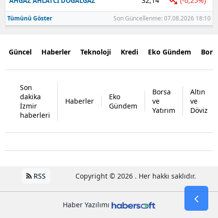
32,14
(-0,25%)
AHGAZ AHLATCI DOGALGAZ
Tümünü Göster
Son Güncellenme: 07.08.2026 18:10
Güncel
Haberler
Teknoloji
Kredi
Eko Gündem
Bors
Son
Borsa
Altın
dakika
Eko
Haberler
ve
ve
İzmir
Gündem
Yatırım
Döviz
haberleri
RSS
Copyright © 2026 . Her hakkı saklıdır.
Haber Yazılımı