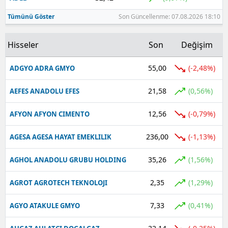
Tümünü Göster
Son Güncellenme: 07.08.2026 18:10
Hisseler
Son
Değişim
55,00
(-2,48%)
ADGYO ADRA GMYO
21,58
(0,56%)
AEFES ANADOLU EFES
12,56
(-0,79%)
AFYON AFYON CIMENTO
236,00
(-1,13%)
AGESA AGESA HAYAT EMEKLILIK
35,26
(1,56%)
AGHOL ANADOLU GRUBU HOLDING
2,35
(1,29%)
AGROT AGROTECH TEKNOLOJI
7,33
(0,41%)
AGYO ATAKULE GMYO