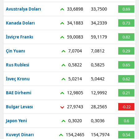
33,6898
33,7500
Avustralya Doları
0.69
34,1883
34,2339
Kanada Doları
0.73
59,0083
59,1179
İsviçre Frankı
0.82
7,0704
7,0812
Çin Yuanı
0.29
0,5822
0,5825
Rus Rublesi
0.65
5,0214
5,0442
İsveç Kronu
0.62
12,9805
12,9992
BAE Dirhemi
0.21
27,9743
28,2565
Bulgar Levası
-0.22
0,3020
0,3036
Japon Yeni
0.6
154,2465
154,7974
Kuveyt Dinarı
0.54