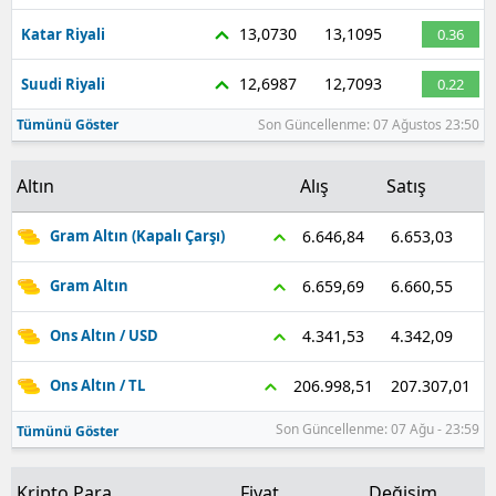
13,0730
13,1095
Katar Riyali
0.36
12,6987
12,7093
Suudi Riyali
0.22
Tümünü Göster
Son Güncellenme: 07 Ağustos 23:50
Altın
Alış
Satış
6.653,03
6.646,84
Gram Altın (Kapalı Çarşı)
6.660,55
6.659,69
Gram Altın
4.342,09
4.341,53
Ons Altın / USD
207.307,01
206.998,51
Ons Altın / TL
Son Güncellenme: 07 Ağu - 23:59
Tümünü Göster
Kripto Para
Fiyat
Değişim