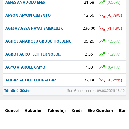
21,58
(0,56%)
AEFES ANADOLU EFES
12,56
(-0,79%)
AFYON AFYON CIMENTO
236,00
(-1,13%)
AGESA AGESA HAYAT EMEKLILIK
35,26
(1,56%)
AGHOL ANADOLU GRUBU HOLDING
2,35
(1,29%)
AGROT AGROTECH TEKNOLOJI
7,33
(0,41%)
AGYO ATAKULE GMYO
32,14
(-0,25%)
AHGAZ AHLATCI DOGALGAZ
Tümünü Göster
Son Güncellenme: 09.08.2026 18:10
Güncel
Haberler
Teknoloji
Kredi
Eko Gündem
Bors