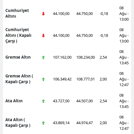
08
Cumhuriyet
44.100,00
44.750,00
-0,18
Ağu -
Altını
13:00
Cumhuriyet
08
Altını ( Kapalı
44.100,00
44.750,00
-0,18
Ağu -
Çarşı )
13:00
08
Gremse Altın
107.162,00
108.234,00
2,54
Ağu -
13:45
08
Gremse Altın (
106.349,42
108.777,01
2,00
Ağu -
Kapalı Çarşı )
12:47
08
Ata Altın
43.727,00
44.507,00
2,54
Ağu -
13:45
08
Ata Altın (
43.869,14
44.974,47
2,00
Ağu -
Kapalı Çarşı )
12:47