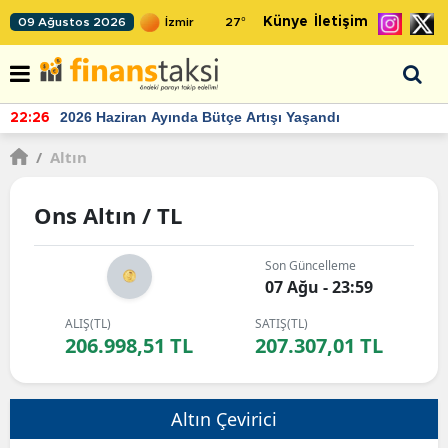
Künye
İletişim
09 Ağustos 2026
27
°
2026 Haziran Ayında Bütçe Artışı Yaşandı
22:26
/
Altın
Ons Altın / TL
Son Güncelleme
07 Ağu - 23:59
ALIŞ(TL)
SATIŞ(TL)
206.998,51 TL
207.307,01 TL
Altın Çevirici