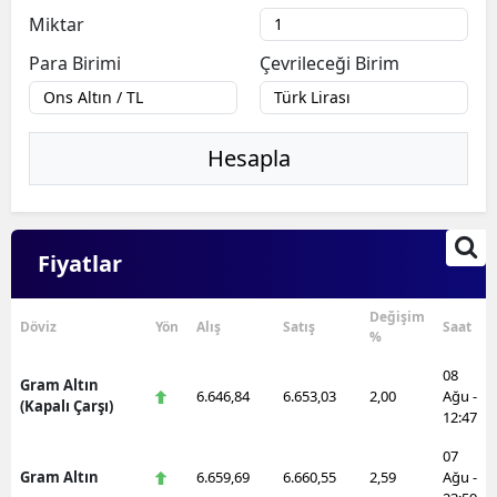
Miktar
Para Birimi
Çevrileceği Birim
Hesapla
Fiyatlar
Değişim
Döviz
Yön
Alış
Satış
Saat
%
08
Gram Altın
6.646,84
6.653,03
2,00
Ağu -
(Kapalı Çarşı)
12:47
07
Gram Altın
6.659,69
6.660,55
2,59
Ağu -