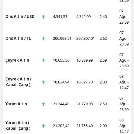
23:59
07
Ons Altın / USD
4.341,53
4.342,09
2,40
Ağu -
23:59
07
Ons Altın / TL
206.998,51
207.307,01
2,62
Ağu -
23:59
07
Çeyrek Altın
10.655,50
10.889,99
2,59
Ağu -
23:59
08
Çeyrek Altın (
10.634,94
10.877,70
2,00
Ağu -
Kapalı Çarşı )
12:47
07
Yarım Altın
21.244,40
21.779,98
2,59
Ağu -
23:59
08
Yarım Altın (
21.203,42
21.755,40
2,00
Ağu -
Kapalı Çarşı )
12:47