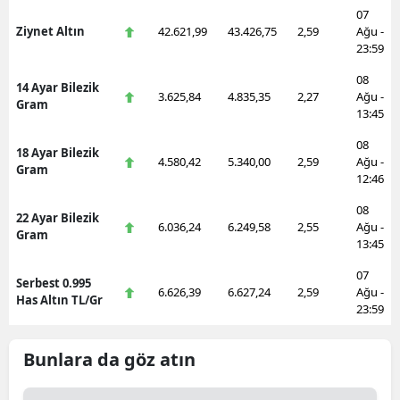
07
Ziynet Altın
42.621,99
43.426,75
2,59
Ağu -
23:59
08
14 Ayar Bilezik
3.625,84
4.835,35
2,27
Ağu -
Gram
13:45
08
18 Ayar Bilezik
4.580,42
5.340,00
2,59
Ağu -
Gram
12:46
08
22 Ayar Bilezik
6.036,24
6.249,58
2,55
Ağu -
Gram
13:45
07
Serbest 0.995
6.626,39
6.627,24
2,59
Ağu -
Has Altın TL/Gr
23:59
Bunlara da göz atın