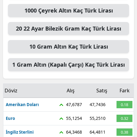
1000
Çeyrek Altın
Kaç Türk Lirası
20
22 Ayar Bilezik Gram
Kaç Türk Lirası
10
Gram Altın
Kaç Türk Lirası
1
Gram Altın (Kapalı Çarşı)
Kaç Türk Lirası
Döviz
Alış
Satış
Fark
47,6787
47,7436
Amerikan Doları
0.18
55,1254
55,2510
Euro
0.32
64,3468
64,4811
İngiliz Sterlini
0.38