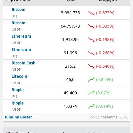
Bitcoin
3.084.735
(-0.375%)
(TL)
Bitcoin
64.797,73
(-0.335%)
(USDT)
Ethereum
1.913,96
(-0.198%)
(USDT)
Ethereum
91.096
(-0.268%)
(TL)
Bitcoin Cash
215,2
(-0.646%)
(USDT)
Litecoin
46,0
(0.855%)
(USDT)
Ripple
49,400
(0.02%)
(TL)
Ripple
1,0374
(0.019%)
(USDT)
Tümünü Göster
Son Güncellenme: 06:43