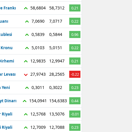
58,6804
58,7312
re Frankı
0.21
7,0690
7,0717
Yuanı
0.22
0,5839
0,5844
ublesi
0.96
5,0103
5,0151
ç Kronu
0.22
12,9835
12,9947
Dirhemi
0.21
27,9743
28,2565
r Levası
-0.22
0,3011
0,3022
 Yeni
0.23
154,0941
154,6383
yt Dinarı
0.44
12,5768
13,5076
 Riyali
-0.01
12,7009
12,7088
 Riyali
0.23