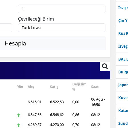
İsviç
Çevrileceği Birim
Çin 
Rus R
Hesapla
İsve
BAE 
Bulga
Değişim
Japon
Yön
Alış
Satış
Saat
%
Kuve
06 Ağu -
6.515,01
6.522,53
0,00
16:50
Katar
6.547,66
6.548,62
0,86
08:12
Suudi
4.269,37
4.270,00
0,70
08:12