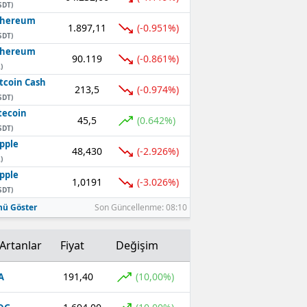
SDT)
thereum
1.897,11
(-0.951%)
SDT)
thereum
90.119
(-0.861%)
)
tcoin Cash
213,5
(-0.974%)
SDT)
tecoin
45,5
(0.642%)
SDT)
pple
48,430
(-2.926%)
)
pple
1,0191
(-3.026%)
SDT)
ü Göster
Son Güncellenme: 08:10
Artanlar
Fiyat
Değişim
191,40
(10,00%)
A