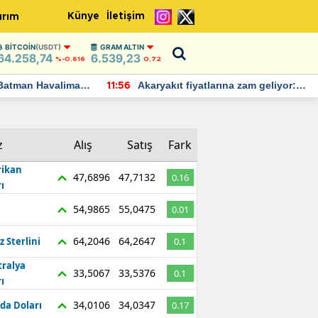
Künye
İletişim
ırım
BITCOIN
(USDT)
GRAM ALTIN
64.258,74
6.539,23
%-0.616
0,72
Batman Havalimanı
Akaryakıt fiyatlarına zam geliyor:
11:56
 açıklamalarda
Yeni tarih açıklandı
z
Alış
Satış
Fark
ikan
47,6896
47,7132
0.16
ı
54,9865
55,0475
0.01
64,2046
64,2647
z Sterlini
0.1
tralya
33,5067
33,5376
0.1
ı
34,0106
34,0347
da Doları
0.17