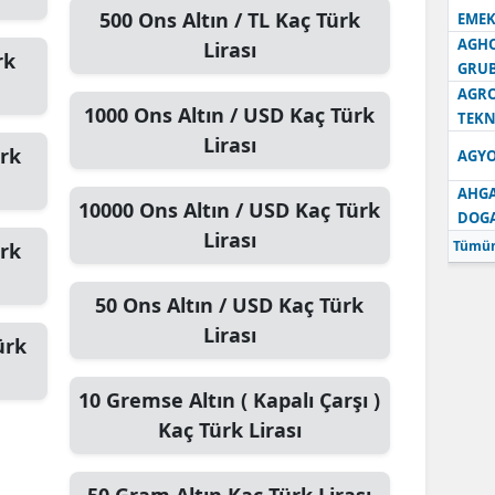
500
Ons Altın / TL
Kaç Türk
EMEK
AGH
Lirası
rk
GRU
AGRO
1000
Ons Altın / USD
Kaç Türk
TEKN
Lirası
rk
AGYO
AHGA
10000
Ons Altın / USD
Kaç Türk
DOG
Lirası
Tümün
rk
50
Ons Altın / USD
Kaç Türk
Lirası
ürk
10
Gremse Altın ( Kapalı Çarşı )
Kaç Türk Lirası