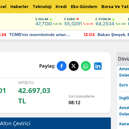
cel
Haberler
Teknoloji
Kredi
Eko Gündem
Borsa Ve Yat
DOLAR
EURO
STERLIN
47,7130
55,0291
64,2534
%0.16
%-0.01
%0.08
TCMB'nin rezervlerinde artan
Bakan Şimşek, 
:24
12:03
momentum devam ediyor
için umut verici
bulundu
Dövi
Paylaş:
Amer
Dolar
SATIŞ(TL)
Euro
01
42.697,03
Son Güncelleme
İngili
TL
08:12
Avus
Dolar
Altın Çevirici
Kana