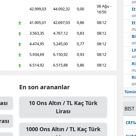
(U
06 Ağu -
42.999,03
44.092,32
0,00
E
16:50
(U
41.905,01
42.697,03
0,86
08:12
E
(TL
3.563,35
4.767,12
0,83
08:12
Bi
4.474,95
5.245,00
0,77
08:12
(U
Li
5.934,69
6.150,92
0,93
08:12
(U
Ri
6.514,92
6.515,88
0,86
08:12
(TL
Ri
(U
En son arananlar
Tümün
ası
10
Ons Altın / TL
Kaç Türk
BIST 
Lirası
rası
CRFS
1000
Ons Altın / TL
Kaç Türk