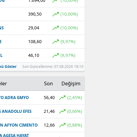
1.694,00
(10,00%)
DG
390,50
(10,00%)
T
29,04
(10,00%)
NS
108,60
(9,97%)
E
46,10
(9,97%)
L
ü Göster
Son Güncellenme: 07.08.2026 18:10
ler
Son
Değişim
56,40
(2,45%)
O ADRA GMYO
21,46
(0,66%)
S ANADOLU EFES
12,66
(0,88%)
N AFYON CIMENTO
A AGESA HAYAT