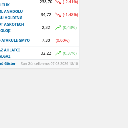
238,70
(-2,41%)
LILIK
OL ANADOLU
34,72
(-1,48%)
BU HOLDING
T AGROTECH
2,32
(0,43%)
OLOJI
7,30
(0,00%)
 ATAKULE GMYO
Z AHLATCI
32,22
(0,37%)
ALGAZ
ü Göster
Son Güncellenme: 07.08.2026 18:10