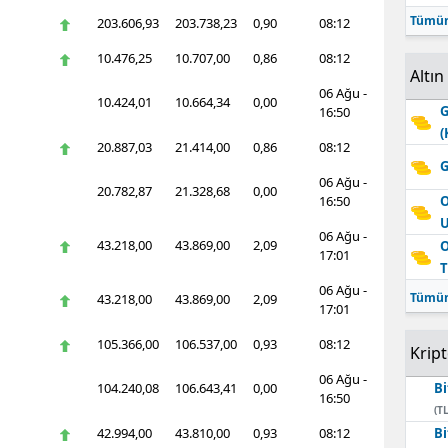
Tümün
203.606,93
203.738,23
0,90
08:12
10.476,25
10.707,00
0,86
08:12
Altın
06 Ağu -
10.424,01
10.664,34
0,00
G
16:50
(
20.887,03
21.414,00
0,86
08:12
G
06 Ağu -
20.782,87
21.328,68
0,00
16:50
O
06 Ağu -
43.218,00
43.869,00
2,09
O
17:01
T
06 Ağu -
Tümün
43.218,00
43.869,00
2,09
17:01
105.366,00
106.537,00
0,93
08:12
Krip
06 Ağu -
104.240,08
106.643,41
0,00
Bi
16:50
(TL
42.994,00
43.810,00
0,93
08:12
Bi