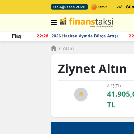
26
°
07 Ağustos 2026
Gün
r seviyesinin
2026 Haziran Ayında Bütçe Artışı
Flaş
22:26
22
Yaşandı
/
Altın
Ziynet Altın
ALIŞ(TL)
41.905,
TL