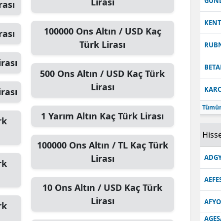
Lirası
GUN
rası
KEN
100000
Ons Altın / USD
Kaç
rası
Türk Lirası
RUB
rası
BETA
500
Ons Altın / USD
Kaç Türk
Lirası
KARC
rası
Tümün
1
Yarım Altın
Kaç Türk Lirası
rk
Hisse
100000
Ons Altın / TL
Kaç Türk
Lirası
ADGY
rk
AEFE
10
Ons Altın / USD
Kaç Türk
Lirası
AFYO
rk
AGES