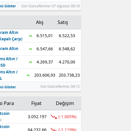
ü Göster
Son Güncellenme: 07 Ağustos 08:10
Alış
Satış
ram Altın
6.522,53
6.515,01
Kapalı Çarşı)
6.548,62
6.547,66
ram Altın
ns Altın /
4.270,00
4.269,37
USD
ns Altın /
203.738,23
203.606,93
L
Son Güncellenme: 08:12
ü Göster
to Para
Fiyat
Değişim
tcoin
3.052.197
(-1.005%)
)
tcoin
64.232,66
(-1.119%)