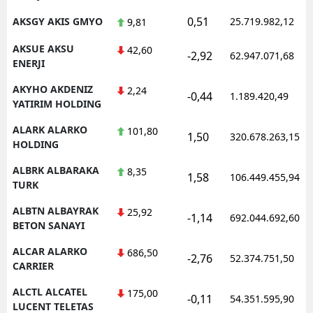
0,51
AKSGY AKIS GMYO
25.719.982,12
9,81
AKSUE AKSU
42,60
-2,92
62.947.071,68
ENERJI
AKYHO AKDENIZ
2,24
-0,44
1.189.420,49
YATIRIM HOLDING
ALARK ALARKO
101,80
1,50
320.678.263,15
HOLDING
ALBRK ALBARAKA
8,35
1,58
106.449.455,94
TURK
ALBTN ALBAYRAK
25,92
-1,14
692.044.692,60
BETON SANAYI
ALCAR ALARKO
686,50
-2,76
52.374.751,50
CARRIER
ALCTL ALCATEL
175,00
-0,11
54.351.595,90
LUCENT TELETAS