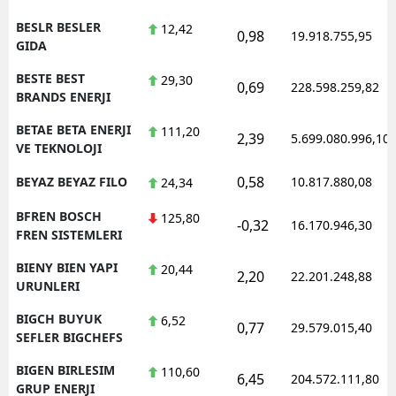
BESLR BESLER
12,42
0,98
19.918.755,95
GIDA
BESTE BEST
29,30
0,69
228.598.259,82
BRANDS ENERJI
BETAE BETA ENERJI
111,20
2,39
5.699.080.996,10
VE TEKNOLOJI
0,58
BEYAZ BEYAZ FILO
10.817.880,08
24,34
BFREN BOSCH
125,80
-0,32
16.170.946,30
FREN SISTEMLERI
BIENY BIEN YAPI
20,44
2,20
22.201.248,88
URUNLERI
BIGCH BUYUK
6,52
0,77
29.579.015,40
SEFLER BIGCHEFS
BIGEN BIRLESIM
110,60
6,45
204.572.111,80
GRUP ENERJI