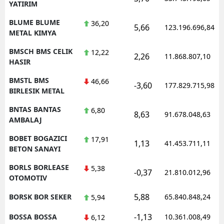
YATIRIM
BLUME BLUME
36,20
5,66
123.196.696,84
METAL KIMYA
BMSCH BMS CELIK
12,22
2,26
11.868.807,10
HASIR
BMSTL BMS
46,66
-3,60
177.829.715,98
BIRLESIK METAL
BNTAS BANTAS
6,80
8,63
91.678.048,63
AMBALAJ
BOBET BOGAZICI
17,91
1,13
41.453.711,11
BETON SANAYI
BORLS BORLEASE
5,38
-0,37
21.810.012,96
OTOMOTIV
5,88
BORSK BOR SEKER
65.840.848,24
5,94
-1,13
BOSSA BOSSA
10.361.008,49
6,12