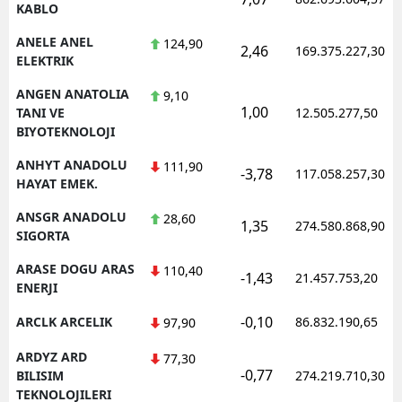
KABLO
ANELE ANEL
124,90
2,46
169.375.227,30
ELEKTRIK
ANGEN ANATOLIA
9,10
1,00
TANI VE
12.505.277,50
BIYOTEKNOLOJI
ANHYT ANADOLU
111,90
-3,78
117.058.257,30
HAYAT EMEK.
ANSGR ANADOLU
28,60
1,35
274.580.868,90
SIGORTA
ARASE DOGU ARAS
110,40
-1,43
21.457.753,20
ENERJI
-0,10
ARCLK ARCELIK
86.832.190,65
97,90
ARDYZ ARD
77,30
-0,77
BILISIM
274.219.710,30
TEKNOLOJILERI