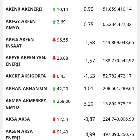
0,90
AKENR AKENERJI
51.859.410,14
10,14
AKFGY AKFEN
2,69
0,75
65.234.427,32
GMYO
AKFIS AKFEN
96,55
-1,58
143.809.048,65
INSAAT
AKFYE AKFEN YEN.
23,88
-1,57
138.770.544,92
ENERJI
-1,53
AKGRT AKSIGORTA
52.782.472,17
6,43
1,01
AKHAN AKHAN UN
208.501.289,64
42,20
AKMGY AKMERKEZ
258,00
3,20
15.894.575,15
GMYO
-0,87
AKSA AKSA
224.740.006,90
12,54
AKSEN AKSA
91,40
-4,99
497.090.250,75
ENERJI