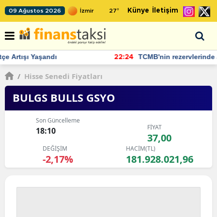
Künye
İletişim
09 Ağustos 2026
27
°
TCMB'nin rezervlerinde artan momentum devam ediyor
22:24
/
Hisse Senedi Fiyatları
BULGS BULLS GSYO
Son Güncelleme
FİYAT
18:10
37,00
DEĞİŞİM
HACİM(TL)
-2,17%
181.928.021,96