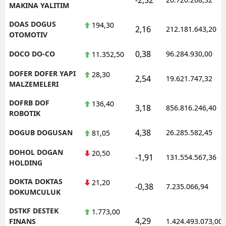
MAKINA YALITIM
DOAS DOGUS
194,30
2,16
212.181.643,20
OTOMOTIV
0,38
DOCO DO-CO
96.284.930,00
11.352,50
DOFER DOFER YAPI
28,30
2,54
19.621.747,32
MALZEMELERI
DOFRB DOF
136,40
3,18
856.816.246,40
ROBOTIK
4,38
DOGUB DOGUSAN
26.285.582,45
81,05
DOHOL DOGAN
20,50
-1,91
131.554.567,36
HOLDING
DOKTA DOKTAS
21,20
-0,38
7.235.066,94
DOKUMCULUK
DSTKF DESTEK
1.773,00
4,29
FINANS
1.424.493.073,00