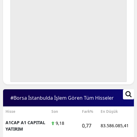
#Borsa İstanbulda İşlem Gören Tüm Hisseler
Hisse
Son
Fark%
En Düşük
A1CAP A1 CAPITAL
9,18
0,77
83.586.085,41
YATIRIM