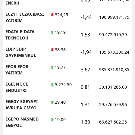
ENERJI
ECZYT ECZACIBASI
324,25
-1,44
196.999.171,75
YATIRIM
EDATA E-DATA
19,19
1,53
90.472.910,39
TEKNOLOJI
EDIP EDIP
38,38
-1,94
135.573.300,24
GAYRIMENKUL
EFOR EFOR
19,77
3,67
985.371.910,85
YATIRIM
EGEEN EGE
5.272,50
0,81
39.131.285,00
ENDUSTRI
EGEGY EGEYAPI
29,40
1,31
29.776.579,96
AVRUPA GMYO
EGEPO NASMED
19,00
1,39
66.627.502,35
EGEPOL