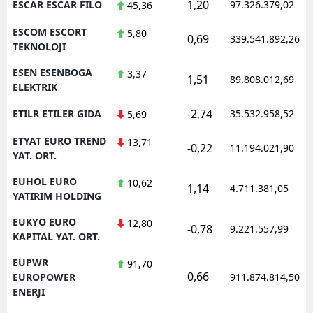
1,20
ESCAR ESCAR FILO
97.326.379,02
45,36
ESCOM ESCORT
5,80
0,69
339.541.892,26
TEKNOLOJI
ESEN ESENBOGA
3,37
1,51
89.808.012,69
ELEKTRIK
-2,74
ETILR ETILER GIDA
35.532.958,52
5,69
ETYAT EURO TREND
13,71
-0,22
11.194.021,90
YAT. ORT.
EUHOL EURO
10,62
1,14
4.711.381,05
YATIRIM HOLDING
EUKYO EURO
12,80
-0,78
9.221.557,99
KAPITAL YAT. ORT.
EUPWR
91,70
0,66
EUROPOWER
911.874.814,50
ENERJI