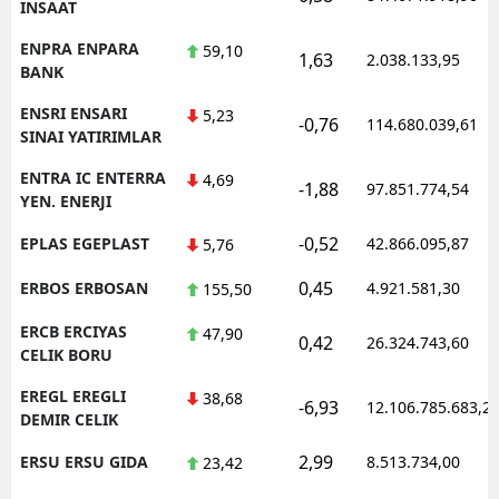
INSAAT
ENPRA ENPARA
59,10
1,63
2.038.133,95
BANK
ENSRI ENSARI
5,23
-0,76
114.680.039,61
SINAI YATIRIMLAR
ENTRA IC ENTERRA
4,69
-1,88
97.851.774,54
YEN. ENERJI
-0,52
EPLAS EGEPLAST
42.866.095,87
5,76
0,45
ERBOS ERBOSAN
4.921.581,30
155,50
ERCB ERCIYAS
47,90
0,42
26.324.743,60
CELIK BORU
EREGL EREGLI
38,68
-6,93
12.106.785.683,2
DEMIR CELIK
2,99
ERSU ERSU GIDA
8.513.734,00
23,42