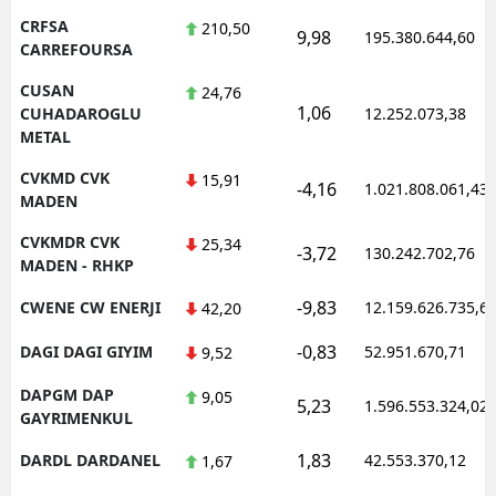
CRFSA
210,50
9,98
195.380.644,60
CARREFOURSA
CUSAN
24,76
1,06
CUHADAROGLU
12.252.073,38
METAL
CVKMD CVK
15,91
-4,16
1.021.808.061,43
MADEN
CVKMDR CVK
25,34
-3,72
130.242.702,76
MADEN - RHKP
-9,83
CWENE CW ENERJI
12.159.626.735,6
42,20
-0,83
DAGI DAGI GIYIM
52.951.670,71
9,52
DAPGM DAP
9,05
5,23
1.596.553.324,02
GAYRIMENKUL
1,83
DARDL DARDANEL
42.553.370,12
1,67