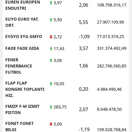
EUREN EUROPEN
3,97
2,06
108.798.316,17
ENDUSTRI
EUYO EURO YAT.
5,90
5,55
27.907.109,90
ORT.
-1,09
EYGYO EYG GMYO
77.013.374,25
2,72
3,57
FADE FADE GIDA
331.374.492,49
17,43
FENER
3,06
1,66
FENERBAHCE
282.796.560,85
FUTBOL
FLAP FLAP
10,05
0,20
KONGRE TOPLANTI
4.984.490,46
HIZ.
FMIZP F-M IZMIT
283,75
2,07
8.048.478,50
PISTON
FONET FONET
5,00
-1,19
BILGI
109.028.768,84