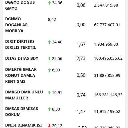
DGGYO DOGUS
34,36
0,06
2.547.015,68
GMYO
DGNMO
8,42
0,00
DOGANLAR
62.737.407,01
MOBILYA
DIRIT DIRITEKS
24,40
1,67
1.934.969,00
DIRILIS TEKSTIL
2,73
DITAS DITAS BDY
100.496.036,62
25,56
DMLKTG EMLAK
6,09
0,50
KONUT DAMLA
31.887.858,99
KENT GMS
DMRGD DMR UNLU
10,91
0,74
166.281.146,33
MAMULLER
DMSAS DEMISAS
8,30
1,47
11.913.199,52
DOKUM
DNISI DINAMIK ISI
20,12
-2,52
20.720.268,32