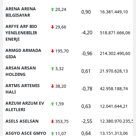
ARENA ARENA
20,24
0,90
16.381.449,10
BILGISAYAR
ARFYE ARF BIO
29,66
-4,20
YENILENEBILIR
518.871.666,06
ENERJI
ARMGD ARMADA
195,70
-0,96
214.302.490,60
GIDA
ARSAN ARSAN
3,32
0,61
21.970.628,13
HOLDING
ARTMS ARTEMIS
38,20
-0,78
42.958.188,74
HALI
ARZUM ARZUM EV
1,59
0,63
12.041.644,21
ALETLERI
-2,55
ASELS ASELSAN
12.380.970.235,5
353,75
0,64
ASGYO ASCE GMYO
13.151.313,06
11,07