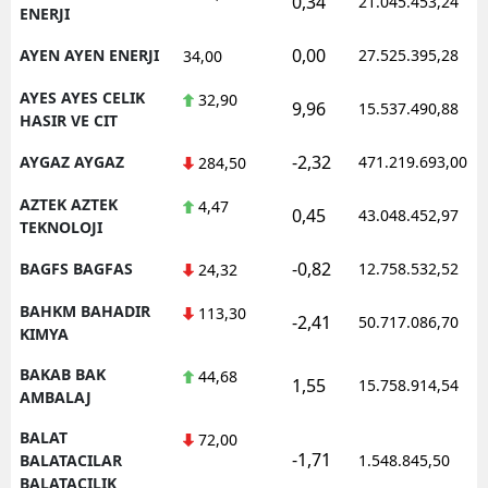
0,34
21.045.453,24
ENERJI
0,00
AYEN AYEN ENERJI
27.525.395,28
34,00
AYES AYES CELIK
32,90
9,96
15.537.490,88
HASIR VE CIT
-2,32
AYGAZ AYGAZ
471.219.693,00
284,50
AZTEK AZTEK
4,47
0,45
43.048.452,97
TEKNOLOJI
-0,82
BAGFS BAGFAS
12.758.532,52
24,32
BAHKM BAHADIR
113,30
-2,41
50.717.086,70
KIMYA
BAKAB BAK
44,68
1,55
15.758.914,54
AMBALAJ
BALAT
72,00
-1,71
BALATACILAR
1.548.845,50
BALATACILIK