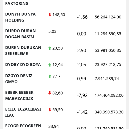
FAKTORING
DUNYH DUNYA
148,50
-1,66
56.264.124,90
HOLDING
DURDO DURAN
5,03
0,00
11.284.390,35
DOGAN BASIM
DURKN DURUKAN
20,58
2,90
53.981.050,35
SEKERLEME
2,05
DYOBY DYO BOYA
23.927.218,75
12,94
DZGYO DENIZ
7,17
0,99
7.911.539,74
GMYO
EBEBK EBEBEK
82,60
-7,92
174.464.082,00
MAGAZACILIK
ECILC ECZACIBASI
69,50
-1,42
340.990.573,30
ILAC
ECOGR ECOGREEN
33,94
0,00
123.749.581,50