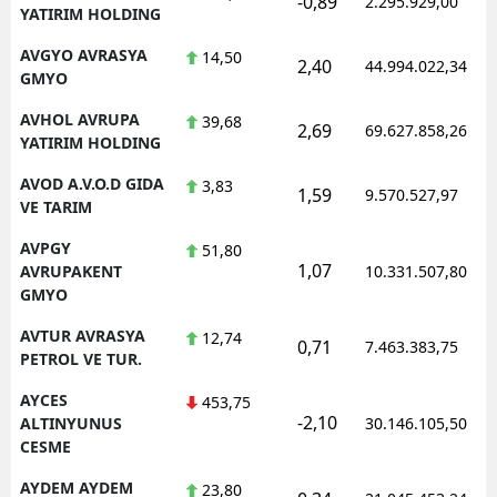
-0,89
2.295.929,00
YATIRIM HOLDING
AVGYO AVRASYA
14,50
2,40
44.994.022,34
GMYO
AVHOL AVRUPA
39,68
2,69
69.627.858,26
YATIRIM HOLDING
AVOD A.V.O.D GIDA
3,83
1,59
9.570.527,97
VE TARIM
AVPGY
51,80
1,07
AVRUPAKENT
10.331.507,80
GMYO
AVTUR AVRASYA
12,74
0,71
7.463.383,75
PETROL VE TUR.
AYCES
453,75
-2,10
ALTINYUNUS
30.146.105,50
CESME
AYDEM AYDEM
23,80