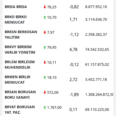
-0,82
BRISA BRISA
8.877.952,10
78,25
BRKO BIRKO
10,70
1,71
3.114.636,70
MENSUCAT
BRKSN BERKOSAN
7,97
-1,12
2.358.282,37
YALITIM
BRKVY BIRIKIM
79,95
4,78
74.542.532,65
VARLIK YONETIM
BRLSM BIRLESIM
16,11
-0,12
61.157.875,02
MUHENDISLIK
BRMEN BIRLIK
18,10
2,72
5.452.771,18
MENSUCAT
BRSAN BORUSAN
572,00
-1,89
1.308.264.872,50
BORU SANAYI
BRYAT BORUSAN
1.767,00
0,11
69.110.225,00
YAT. PAZ.