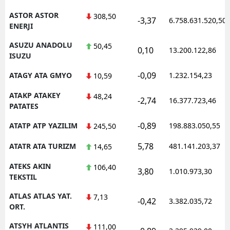
ASTOR ASTOR
308,50
-3,37
6.758.631.520,50
ENERJI
ASUZU ANADOLU
50,45
0,10
13.200.122,86
ISUZU
-0,09
ATAGY ATA GMYO
1.232.154,23
10,59
ATAKP ATAKEY
48,24
-2,74
16.377.723,46
PATATES
-0,89
ATATP ATP YAZILIM
198.883.050,55
245,50
5,78
ATATR ATA TURIZM
481.141.203,37
14,65
ATEKS AKIN
106,40
3,80
1.010.973,30
TEKSTIL
ATLAS ATLAS YAT.
7,13
-0,42
3.382.035,72
ORT.
ATSYH ATLANTIS
111,00