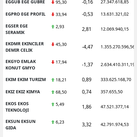
-0,16
EGGUB EGE GUBRE
27.347.618,85
95,30
-0,53
EGPRO EGE PROFIL
13.631.321,02
33,94
EGSER EGE
2,93
2,81
12.069.940,15
SERAMIK
EKDMR EKINCILER
45,30
-4,47
1.355.270.596,56
DEMIR CELIK
EKGYO EMLAK
17,94
-1,37
2.634.410.311,19
KONUT GMYO
0,89
EKIM EKIM TURIZM
333.625.168,70
18,21
0,74
EKIZ EKIZ KIMYA
357.655,50
68,50
EKOS EKOS
5,49
1,86
47.521.377,14
TEKNOLOJI
EKSUN EKSUN
6,23
3,32
42.791.974,53
GIDA