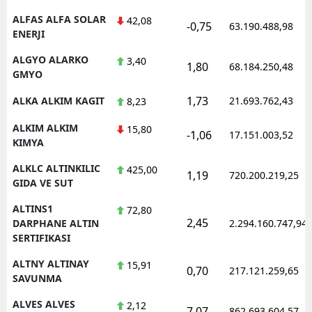
ALFAS ALFA SOLAR
42,08
-0,75
63.190.488,98
ENERJI
ALGYO ALARKO
3,40
1,80
68.184.250,48
GMYO
1,73
ALKA ALKIM KAGIT
21.693.762,43
8,23
ALKIM ALKIM
15,80
-1,06
17.151.003,52
KIMYA
ALKLC ALTINKILIC
425,00
1,19
720.200.219,25
GIDA VE SUT
ALTINS1
72,80
2,45
DARPHANE ALTIN
2.294.160.747,94
SERTIFIKASI
ALTNY ALTINAY
15,91
0,70
217.121.259,65
SAVUNMA
ALVES ALVES
2,12
7,07
862.693.604,57