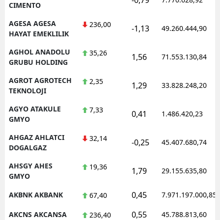
CIMENTO
AGESA AGESA
236,00
-1,13
49.260.444,90
HAYAT EMEKLILIK
AGHOL ANADOLU
35,26
1,56
71.553.130,84
GRUBU HOLDING
AGROT AGROTECH
2,35
1,29
33.828.248,20
TEKNOLOJI
AGYO ATAKULE
7,33
0,41
1.486.420,23
GMYO
AHGAZ AHLATCI
32,14
-0,25
45.407.680,74
DOGALGAZ
AHSGY AHES
19,36
1,79
29.155.635,80
GMYO
0,45
AKBNK AKBANK
7.971.197.000,85
67,40
0,55
AKCNS AKCANSA
45.788.813,60
236,40