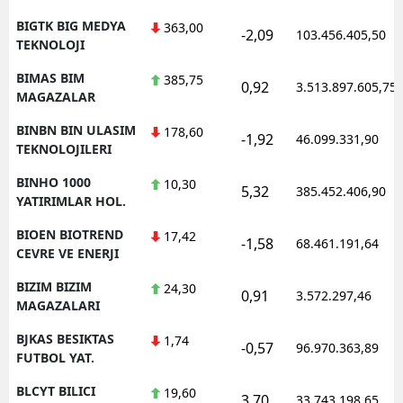
BIGTK BIG MEDYA
363,00
-2,09
103.456.405,50
TEKNOLOJI
BIMAS BIM
385,75
0,92
3.513.897.605,75
MAGAZALAR
BINBN BIN ULASIM
178,60
-1,92
46.099.331,90
TEKNOLOJILERI
BINHO 1000
10,30
5,32
385.452.406,90
YATIRIMLAR HOL.
BIOEN BIOTREND
17,42
-1,58
68.461.191,64
CEVRE VE ENERJI
BIZIM BIZIM
24,30
0,91
3.572.297,46
MAGAZALARI
BJKAS BESIKTAS
1,74
-0,57
96.970.363,89
FUTBOL YAT.
BLCYT BILICI
19,60
3,70
33.743.198,65