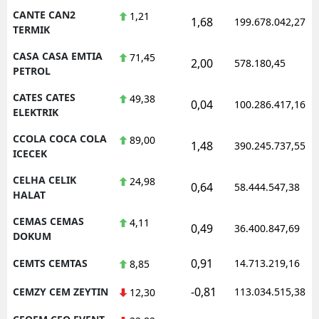
CANTE CAN2
1,21
1,68
199.678.042,27
TERMIK
CASA CASA EMTIA
71,45
2,00
578.180,45
PETROL
CATES CATES
49,38
0,04
100.286.417,16
ELEKTRIK
CCOLA COCA COLA
89,00
1,48
390.245.737,55
ICECEK
CELHA CELIK
24,98
0,64
58.444.547,38
HALAT
CEMAS CEMAS
4,11
0,49
36.400.847,69
DOKUM
0,91
CEMTS CEMTAS
14.713.219,16
8,85
-0,81
CEMZY CEM ZEYTIN
113.034.515,38
12,30