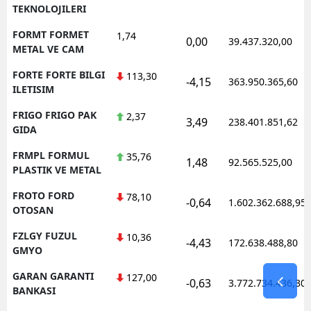
TEKNOLOJILERI
FORMT FORMET
1,74
0,00
39.437.320,00
METAL VE CAM
FORTE FORTE BILGI
113,30
-4,15
363.950.365,60
ILETISIM
FRIGO FRIGO PAK
2,37
3,49
238.401.851,62
GIDA
FRMPL FORMUL
35,76
1,48
92.565.525,00
PLASTIK VE METAL
FROTO FORD
78,10
-0,64
1.602.362.688,95
OTOSAN
FZLGY FUZUL
10,36
-4,43
172.638.488,80
GMYO
GARAN GARANTI
127,00
-0,63
3.772.734.436,30
BANKASI