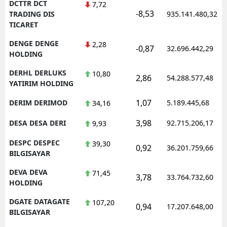
DCTTR DCT
7,72
-8,53
TRADING DIS
935.141.480,32
TICARET
DENGE DENGE
2,28
-0,87
32.696.442,29
HOLDING
DERHL DERLUKS
10,80
2,86
54.288.577,48
YATIRIM HOLDING
1,07
DERIM DERIMOD
5.189.445,68
34,16
3,98
DESA DESA DERI
92.715.206,17
9,93
DESPC DESPEC
39,30
0,92
36.201.759,66
BILGISAYAR
DEVA DEVA
71,45
3,78
33.764.732,60
HOLDING
DGATE DATAGATE
107,20
0,94
17.207.648,00
BILGISAYAR