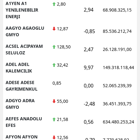
A1YEN A1
2,80
2,94
YENILENEBILIR
68.908.325,15
ENERJI
AAGYO AGAOGLU
12,87
-0,85
85.536.212,74
GMYO
ACSEL ACIPAYAM
128,50
2,47
26.128.191,00
SELULOZ
ADEL ADEL
32,42
9,97
149.318.118,44
KALEMCILIK
ADESE ADESE
0,85
0,00
52.065.239,39
GAYRIMENKUL
ADGYO ADRA
55,00
-2,48
36.451.393,75
GMYO
AEFES ANADOLU
21,58
0,56
634.480.253,24
EFES
AFYON AFYON
12,56
-0,79
7.770.628,92