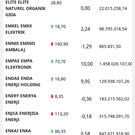
ELITE ELITE
28,80
0,00
NATUREL ORGANIK
22.015.258,14
GIDA
EMKEL EMEK
18,70
2,24
98.795.318,54
ELEKTRIK
EMNIS EMINIS
160,90
-1,29
865.831,50
AMBALAJ
EMPAE EMPA
73,70
10,00
1.458.026.107,00
ELEKTRONIK
ENDAE ENDA
16,80
9,95
129.938.107,26
ENERJI HOLDING
ENERY ENERYA
8,35
-0,36
183.215.562,02
ENERJI
ENJSA ENERJISA
113,20
-0,18
315.748.091,70
ENERJI
ENKAI ENKA
86,35
0,58
847.671.918,90