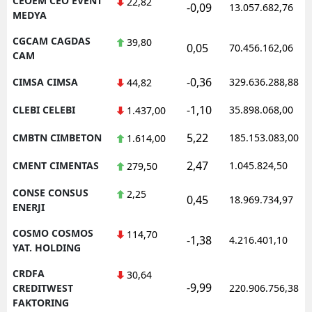
CEOEM CEO EVENT
22,82
-0,09
13.057.682,76
MEDYA
CGCAM CAGDAS
39,80
0,05
70.456.162,06
CAM
-0,36
CIMSA CIMSA
329.636.288,88
44,82
-1,10
CLEBI CELEBI
35.898.068,00
1.437,00
5,22
CMBTN CIMBETON
185.153.083,00
1.614,00
2,47
CMENT CIMENTAS
1.045.824,50
279,50
CONSE CONSUS
2,25
0,45
18.969.734,97
ENERJI
COSMO COSMOS
114,70
-1,38
4.216.401,10
YAT. HOLDING
CRDFA
30,64
-9,99
CREDITWEST
220.906.756,38
FAKTORING