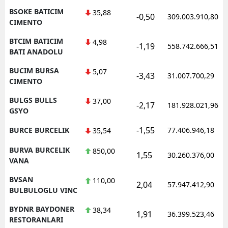
BSOKE BATICIM
35,88
-0,50
309.003.910,80
CIMENTO
BTCIM BATICIM
4,98
-1,19
558.742.666,51
BATI ANADOLU
BUCIM BURSA
5,07
-3,43
31.007.700,29
CIMENTO
BULGS BULLS
37,00
-2,17
181.928.021,96
GSYO
-1,55
BURCE BURCELIK
77.406.946,18
35,54
BURVA BURCELIK
850,00
1,55
30.260.376,00
VANA
BVSAN
110,00
2,04
57.947.412,90
BULBULOGLU VINC
BYDNR BAYDONER
38,34
1,91
36.399.523,46
RESTORANLARI