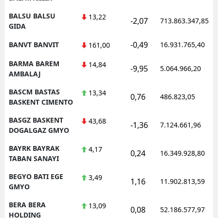
BALSU BALSU
13,22
-2,07
713.863.347,85
GIDA
-0,49
BANVT BANVIT
16.931.765,40
161,00
BARMA BAREM
14,84
-9,95
5.064.966,20
AMBALAJ
BASCM BASTAS
13,34
0,76
486.823,05
BASKENT CIMENTO
BASGZ BASKENT
43,68
-1,36
7.124.661,96
DOGALGAZ GMYO
BAYRK BAYRAK
4,17
0,24
16.349.928,80
TABAN SANAYI
BEGYO BATI EGE
3,49
1,16
11.902.813,59
GMYO
BERA BERA
13,09
0,08
52.186.577,97
HOLDING