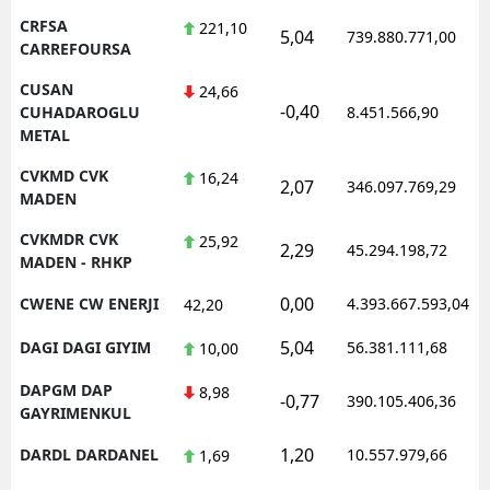
CRFSA
221,10
5,04
739.880.771,00
CARREFOURSA
CUSAN
24,66
-0,40
CUHADAROGLU
8.451.566,90
METAL
CVKMD CVK
16,24
2,07
346.097.769,29
MADEN
CVKMDR CVK
25,92
2,29
45.294.198,72
MADEN - RHKP
0,00
CWENE CW ENERJI
4.393.667.593,04
42,20
5,04
DAGI DAGI GIYIM
56.381.111,68
10,00
DAPGM DAP
8,98
-0,77
390.105.406,36
GAYRIMENKUL
1,20
DARDL DARDANEL
10.557.979,66
1,69