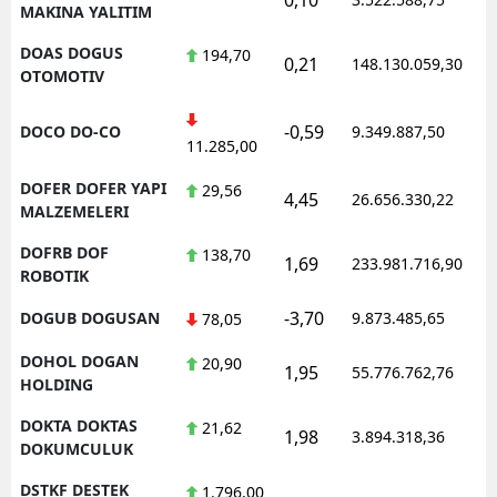
MAKINA YALITIM
DOAS DOGUS
194,70
0,21
148.130.059,30
OTOMOTIV
-0,59
DOCO DO-CO
9.349.887,50
11.285,00
DOFER DOFER YAPI
29,56
4,45
26.656.330,22
MALZEMELERI
DOFRB DOF
138,70
1,69
233.981.716,90
ROBOTIK
-3,70
DOGUB DOGUSAN
9.873.485,65
78,05
DOHOL DOGAN
20,90
1,95
55.776.762,76
HOLDING
DOKTA DOKTAS
21,62
1,98
3.894.318,36
DOKUMCULUK
DSTKF DESTEK
1.796,00