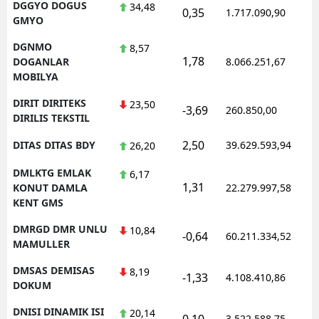
DGGYO DOGUS
34,48
0,35
1.717.090,90
GMYO
DGNMO
8,57
1,78
DOGANLAR
8.066.251,67
MOBILYA
DIRIT DIRITEKS
23,50
-3,69
260.850,00
DIRILIS TEKSTIL
2,50
DITAS DITAS BDY
39.629.593,94
26,20
DMLKTG EMLAK
6,17
1,31
KONUT DAMLA
22.279.997,58
KENT GMS
DMRGD DMR UNLU
10,84
-0,64
60.211.334,52
MAMULLER
DMSAS DEMISAS
8,19
-1,33
4.108.410,86
DOKUM
DNISI DINAMIK ISI
20,14
0,10
3.522.588,75