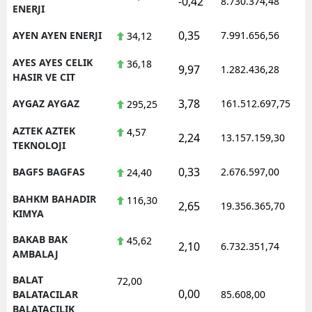
-0,42
8.730.374,48
ENERJI
0,35
AYEN AYEN ENERJI
7.991.656,56
34,12
AYES AYES CELIK
36,18
9,97
1.282.436,28
HASIR VE CIT
3,78
AYGAZ AYGAZ
161.512.697,75
295,25
AZTEK AZTEK
4,57
2,24
13.157.159,30
TEKNOLOJI
0,33
BAGFS BAGFAS
2.676.597,00
24,40
BAHKM BAHADIR
116,30
2,65
19.356.365,70
KIMYA
BAKAB BAK
45,62
2,10
6.732.351,74
AMBALAJ
BALAT
72,00
0,00
BALATACILAR
85.608,00
BALATACILIK