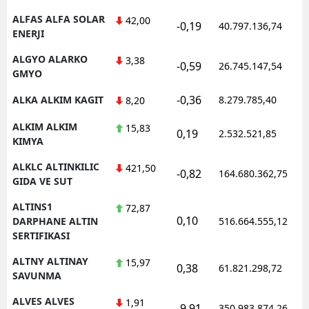
ALFAS ALFA SOLAR
42,00
-0,19
40.797.136,74
ENERJI
ALGYO ALARKO
3,38
-0,59
26.745.147,54
GMYO
-0,36
ALKA ALKIM KAGIT
8.279.785,40
8,20
ALKIM ALKIM
15,83
0,19
2.532.521,85
KIMYA
ALKLC ALTINKILIC
421,50
-0,82
164.680.362,75
GIDA VE SUT
ALTINS1
72,87
0,10
DARPHANE ALTIN
516.664.555,12
SERTIFIKASI
ALTNY ALTINAY
15,97
0,38
61.821.298,72
SAVUNMA
ALVES ALVES
1,91
-9,91
350.983.874,26