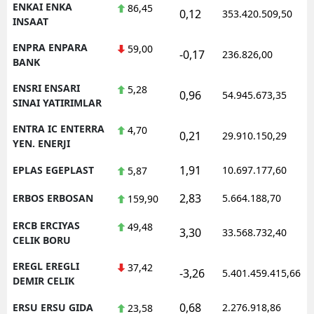
ENKAI ENKA
86,45
0,12
353.420.509,50
INSAAT
ENPRA ENPARA
59,00
-0,17
236.826,00
BANK
ENSRI ENSARI
5,28
0,96
54.945.673,35
SINAI YATIRIMLAR
ENTRA IC ENTERRA
4,70
0,21
29.910.150,29
YEN. ENERJI
1,91
EPLAS EGEPLAST
10.697.177,60
5,87
2,83
ERBOS ERBOSAN
5.664.188,70
159,90
ERCB ERCIYAS
49,48
3,30
33.568.732,40
CELIK BORU
EREGL EREGLI
37,42
-3,26
5.401.459.415,66
DEMIR CELIK
0,68
ERSU ERSU GIDA
2.276.918,86
23,58