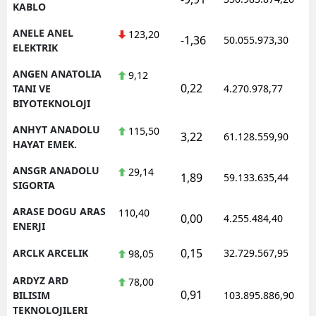
KABLO
ANELE ANEL
123,20
-1,36
50.055.973,30
ELEKTRIK
ANGEN ANATOLIA
9,12
0,22
TANI VE
4.270.978,77
BIYOTEKNOLOJI
ANHYT ANADOLU
115,50
3,22
61.128.559,90
HAYAT EMEK.
ANSGR ANADOLU
29,14
1,89
59.133.635,44
SIGORTA
ARASE DOGU ARAS
110,40
0,00
4.255.484,40
ENERJI
0,15
ARCLK ARCELIK
32.729.567,95
98,05
ARDYZ ARD
78,00
0,91
BILISIM
103.895.886,90
TEKNOLOJILERI