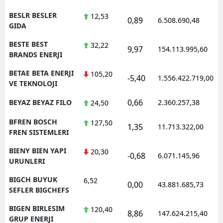
BESLR BESLER
12,53
0,89
6.508.690,48
GIDA
BESTE BEST
32,22
9,97
154.113.995,60
BRANDS ENERJI
BETAE BETA ENERJI
105,20
-5,40
1.556.422.719,00
VE TEKNOLOJI
0,66
BEYAZ BEYAZ FILO
2.360.257,38
24,50
BFREN BOSCH
127,50
1,35
11.713.322,00
FREN SISTEMLERI
BIENY BIEN YAPI
20,30
-0,68
6.071.145,96
URUNLERI
BIGCH BUYUK
6,52
0,00
43.881.685,73
SEFLER BIGCHEFS
BIGEN BIRLESIM
120,40
8,86
147.624.215,40
GRUP ENERJI