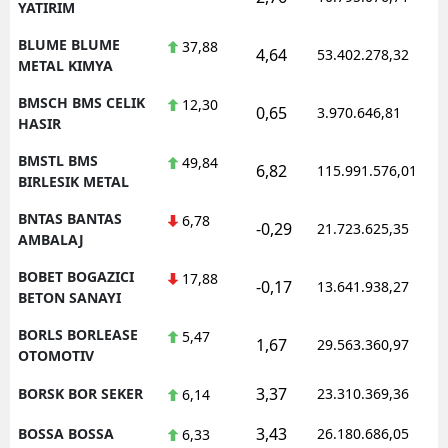
YATIRIM
BLUME BLUME
37,88
4,64
53.402.278,32
METAL KIMYA
BMSCH BMS CELIK
12,30
0,65
3.970.646,81
HASIR
BMSTL BMS
49,84
6,82
115.991.576,01
BIRLESIK METAL
BNTAS BANTAS
6,78
-0,29
21.723.625,35
AMBALAJ
BOBET BOGAZICI
17,88
-0,17
13.641.938,27
BETON SANAYI
BORLS BORLEASE
5,47
1,67
29.563.360,97
OTOMOTIV
3,37
BORSK BOR SEKER
23.310.369,36
6,14
3,43
BOSSA BOSSA
26.180.686,05
6,33