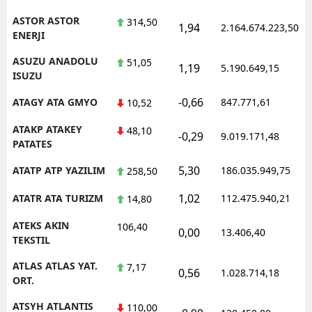
ASTOR ASTOR
314,50
1,94
2.164.674.223,50
ENERJI
ASUZU ANADOLU
51,05
1,19
5.190.649,15
ISUZU
-0,66
ATAGY ATA GMYO
847.771,61
10,52
ATAKP ATAKEY
48,10
-0,29
9.019.171,48
PATATES
5,30
ATATP ATP YAZILIM
186.035.949,75
258,50
1,02
ATATR ATA TURIZM
112.475.940,21
14,80
ATEKS AKIN
106,40
0,00
13.406,40
TEKSTIL
ATLAS ATLAS YAT.
7,17
0,56
1.028.714,18
ORT.
ATSYH ATLANTIS
110,00