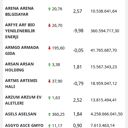
ARENA ARENA
20,76
2,57
10.538.641,64
BILGISAYAR
ARFYE ARF BIO
26,70
-9,98
YENILENEBILIR
360.594.717,30
ENERJI
ARMGD ARMADA
195,60
-0,05
41.765.687,70
GIDA
ARSAN ARSAN
3,38
1,81
15.567.343,23
HOLDING
ARTMS ARTEMIS
37,90
-0,79
18.959.047,12
HALI
ARZUM ARZUM EV
1,63
2,52
13.815.494,41
ALETLERI
1,84
ASELS ASELSAN
4.258.666.041,50
360,25
0,90
ASGYO ASCE GMYO
7.613.463,14
11,17