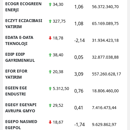
ECOGR ECOGREEN
34,30
1,06
56.372.340,70
ENERJI
ECZYT ECZACIBASI
327,75
1,08
65.169.089,75
YATIRIM
EDATA E-DATA
18,78
-2,14
31.934.423,18
TEKNOLOJI
EDIP EDIP
38,40
0,05
32.877.038,88
GAYRIMENKUL
EFOR EFOR
20,38
3,09
557.260.628,17
YATIRIM
EGEEN EGE
5.312,50
0,76
18.806.460,00
ENDUSTRI
EGEGY EGEYAPI
29,52
0,41
7.416.473,44
AVRUPA GMYO
EGEPO NASMED
18,67
-1,74
9.629.862,97
EGEPOL