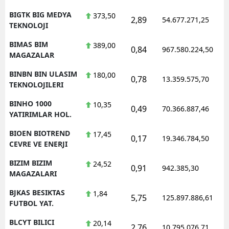
BIGTK BIG MEDYA
373,50
2,89
54.677.271,25
TEKNOLOJI
BIMAS BIM
389,00
0,84
967.580.224,50
MAGAZALAR
BINBN BIN ULASIM
180,00
0,78
13.359.575,70
TEKNOLOJILERI
BINHO 1000
10,35
0,49
70.366.887,46
YATIRIMLAR HOL.
BIOEN BIOTREND
17,45
0,17
19.346.784,50
CEVRE VE ENERJI
BIZIM BIZIM
24,52
0,91
942.385,30
MAGAZALARI
BJKAS BESIKTAS
1,84
5,75
125.897.886,61
FUTBOL YAT.
BLCYT BILICI
20,14
2,76
10.795.076,71