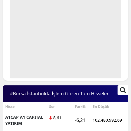
#Borsa İstanbulda İşlem Gören Tüm Hisseler
Hisse
Son
Fark%
En Düşük
A1CAP A1 CAPITAL
8,61
-6,21
102.480.992,69
YATIRIM