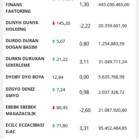
1,30
FINANS
445.030.465,00
FAKTORING
DUNYH DUNYA
145,20
-2,22
20.359.601,90
HOLDING
DURDO DURAN
5,07
0,80
1.254.883,59
DOGAN BASIM
DURKN DURUKAN
21,22
3,11
31.049.711,24
SEKERLEME
0,00
DYOBY DYO BOYA
5.635.768,99
12,94
DZGYO DENIZ
7,24
0,98
2.037.328,72
GMYO
EBEBK EBEBEK
80,45
-2,60
21.087.920,80
MAGAZACILIK
ECILC ECZACIBASI
71,80
3,31
95.452.484,85
ILAC