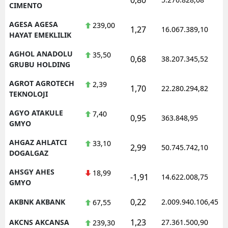
CIMENTO
AGESA AGESA
239,00
1,27
16.067.389,10
HAYAT EMEKLILIK
AGHOL ANADOLU
35,50
0,68
38.207.345,52
GRUBU HOLDING
AGROT AGROTECH
2,39
1,70
22.280.294,82
TEKNOLOJI
AGYO ATAKULE
7,40
0,95
363.848,95
GMYO
AHGAZ AHLATCI
33,10
2,99
50.745.742,10
DOGALGAZ
AHSGY AHES
18,99
-1,91
14.622.008,75
GMYO
0,22
AKBNK AKBANK
2.009.940.106,45
67,55
1,23
AKCNS AKCANSA
27.361.500,90
239,30