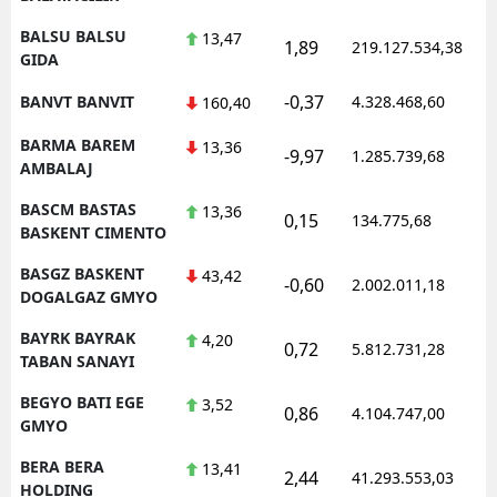
BALSU BALSU
13,47
1,89
219.127.534,38
GIDA
-0,37
BANVT BANVIT
4.328.468,60
160,40
BARMA BAREM
13,36
-9,97
1.285.739,68
AMBALAJ
BASCM BASTAS
13,36
0,15
134.775,68
BASKENT CIMENTO
BASGZ BASKENT
43,42
-0,60
2.002.011,18
DOGALGAZ GMYO
BAYRK BAYRAK
4,20
0,72
5.812.731,28
TABAN SANAYI
BEGYO BATI EGE
3,52
0,86
4.104.747,00
GMYO
BERA BERA
13,41
2,44
41.293.553,03
HOLDING