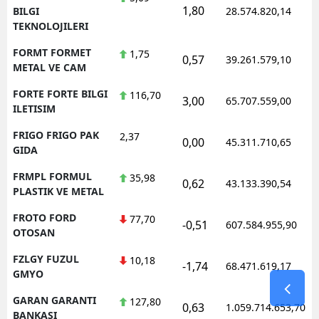
1,80
BILGI
28.574.820,14
TEKNOLOJILERI
FORMT FORMET
1,75
0,57
39.261.579,10
METAL VE CAM
FORTE FORTE BILGI
116,70
3,00
65.707.559,00
ILETISIM
FRIGO FRIGO PAK
2,37
0,00
45.311.710,65
GIDA
FRMPL FORMUL
35,98
0,62
43.133.390,54
PLASTIK VE METAL
FROTO FORD
77,70
-0,51
607.584.955,90
OTOSAN
FZLGY FUZUL
10,18
-1,74
68.471.619,17
GMYO
GARAN GARANTI
127,80
0,63
1.059.714.653,70
BANKASI