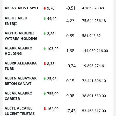
-0,51
AKSGY AKIS GMYO
4.185.878,48
9,76
AKSUE AKSU
44,42
4,27
75.644.236,18
ENERJI
AKYHO AKDENIZ
2,26
0,89
581.946,62
YATIRIM HOLDING
ALARK ALARKO
103,20
1,38
144.050.216,00
HOLDING
ALBRK ALBARAKA
8,33
-0,24
19.893.274,61
TURK
ALBTN ALBAYRAK
25,96
0,15
72.441.806,10
BETON SANAYI
ALCAR ALARKO
755,00
9,98
38.891.530,00
CARRIER
ALCTL ALCATEL
162,00
-7,43
53.463.317,00
LUCENT TELETAS