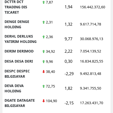
DCTTR DCT
7,87
1,94
TRADING DIS
156.442.372,60
TICARET
DENGE DENGE
2,31
1,32
9.617.714,78
HOLDING
DERHL DERLUKS
2,36
9,77
30.068.976,13
YATIRIM HOLDING
2,22
DERIM DERIMOD
7.054.139,52
34,92
0,30
DESA DESA DERI
16.834.825,55
9,96
DESPC DESPEC
38,40
-2,29
9.492.813,48
BILGISAYAR
DEVA DEVA
72,75
1,82
9.341.755,50
HOLDING
DGATE DATAGATE
104,90
-2,15
17.263.431,70
BILGISAYAR