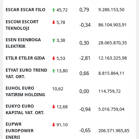
0,79
ESCAR ESCAR FILO
9.286.153,50
45,72
ESCOM ESCORT
5,78
-0,34
86.104.903,91
TEKNOLOJI
ESEN ESENBOGA
3,38
0,30
28.065.870,35
ELEKTRIK
-2,81
ETILR ETILER GIDA
12.163.325,98
5,53
ETYAT EURO TREND
13,80
0,66
8.815.864,11
YAT. ORT.
EUHOL EURO
10,62
0,00
114.759,72
YATIRIM HOLDING
EUKYO EURO
12,68
-0,94
5.016.759,04
KAPITAL YAT. ORT.
EUPWR
91,10
-0,65
EUROPOWER
206.571.965,85
ENERJI