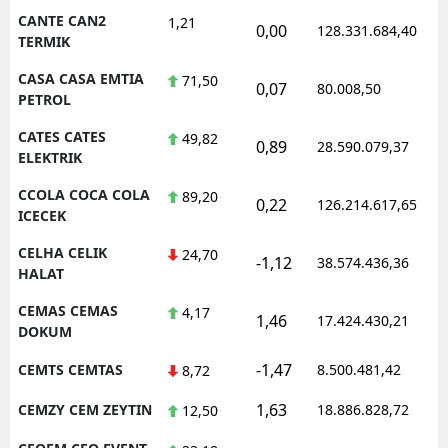
CANTE CAN2
1,21
0,00
128.331.684,40
TERMIK
CASA CASA EMTIA
71,50
0,07
80.008,50
PETROL
CATES CATES
49,82
0,89
28.590.079,37
ELEKTRIK
CCOLA COCA COLA
89,20
0,22
126.214.617,65
ICECEK
CELHA CELIK
24,70
-1,12
38.574.436,36
HALAT
CEMAS CEMAS
4,17
1,46
17.424.430,21
DOKUM
-1,47
CEMTS CEMTAS
8.500.481,42
8,72
1,63
CEMZY CEM ZEYTIN
18.886.828,72
12,50