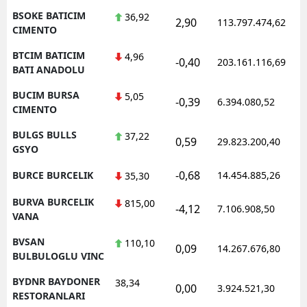
BSOKE BATICIM
36,92
2,90
113.797.474,62
CIMENTO
BTCIM BATICIM
4,96
-0,40
203.161.116,69
BATI ANADOLU
BUCIM BURSA
5,05
-0,39
6.394.080,52
CIMENTO
BULGS BULLS
37,22
0,59
29.823.200,40
GSYO
-0,68
BURCE BURCELIK
14.454.885,26
35,30
BURVA BURCELIK
815,00
-4,12
7.106.908,50
VANA
BVSAN
110,10
0,09
14.267.676,80
BULBULOGLU VINC
BYDNR BAYDONER
38,34
0,00
3.924.521,30
RESTORANLARI