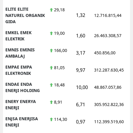
ELITE ELITE
29,18
1,32
NATUREL ORGANIK
12.716.815,44
GIDA
EMKEL EMEK
19,00
1,60
26.463.308,57
ELEKTRIK
EMNIS EMINIS
166,00
3,17
450.856,00
AMBALAJ
EMPAE EMPA
81,05
9,97
312.287.630,45
ELEKTRONIK
ENDAE ENDA
18,48
10,00
48.867.057,86
ENERJI HOLDING
ENERY ENERYA
8,91
6,71
305.952.822,36
ENERJI
ENJSA ENERJISA
114,30
0,97
112.399.519,60
ENERJI