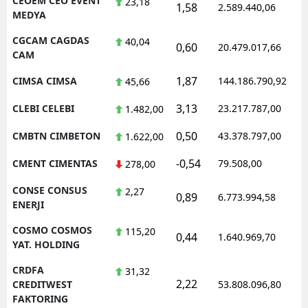
CEOEM CEO EVENT
23,18
1,58
2.589.440,06
MEDYA
CGCAM CAGDAS
40,04
0,60
20.479.017,66
CAM
1,87
CIMSA CIMSA
144.186.790,92
45,66
3,13
CLEBI CELEBI
23.217.787,00
1.482,00
0,50
CMBTN CIMBETON
43.378.797,00
1.622,00
-0,54
CMENT CIMENTAS
79.508,00
278,00
CONSE CONSUS
2,27
0,89
6.773.994,58
ENERJI
COSMO COSMOS
115,20
0,44
1.640.969,70
YAT. HOLDING
CRDFA
31,32
2,22
CREDITWEST
53.808.096,80
FAKTORING