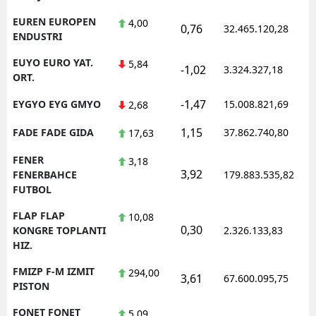
EUREN EUROPEN
4,00
0,76
32.465.120,28
ENDUSTRI
EUYO EURO YAT.
5,84
-1,02
3.324.327,18
ORT.
-1,47
EYGYO EYG GMYO
15.008.821,69
2,68
1,15
FADE FADE GIDA
37.862.740,80
17,63
FENER
3,18
3,92
FENERBAHCE
179.883.535,82
FUTBOL
FLAP FLAP
10,08
0,30
KONGRE TOPLANTI
2.326.133,83
HIZ.
FMIZP F-M IZMIT
294,00
3,61
67.600.095,75
PISTON
FONET FONET
5,09