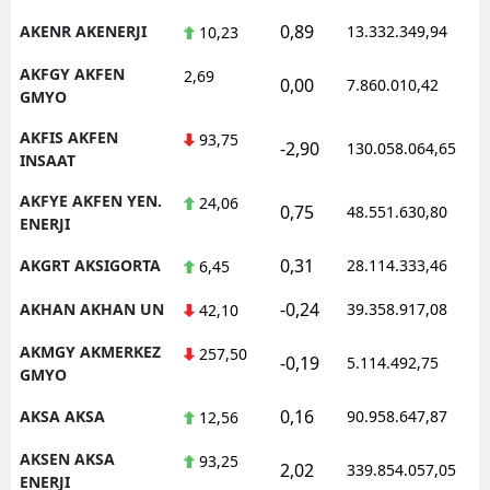
0,89
AKENR AKENERJI
13.332.349,94
10,23
AKFGY AKFEN
2,69
0,00
7.860.010,42
GMYO
AKFIS AKFEN
93,75
-2,90
130.058.064,65
INSAAT
AKFYE AKFEN YEN.
24,06
0,75
48.551.630,80
ENERJI
0,31
AKGRT AKSIGORTA
28.114.333,46
6,45
-0,24
AKHAN AKHAN UN
39.358.917,08
42,10
AKMGY AKMERKEZ
257,50
-0,19
5.114.492,75
GMYO
0,16
AKSA AKSA
90.958.647,87
12,56
AKSEN AKSA
93,25
2,02
339.854.057,05
ENERJI