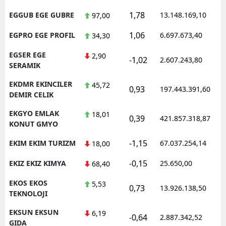
1,78
EGGUB EGE GUBRE
13.148.169,10
97,00
1,06
EGPRO EGE PROFIL
6.697.673,40
34,30
EGSER EGE
2,90
-1,02
2.607.243,80
SERAMIK
EKDMR EKINCILER
45,72
0,93
197.443.391,60
DEMIR CELIK
EKGYO EMLAK
18,01
0,39
421.857.318,87
KONUT GMYO
-1,15
EKIM EKIM TURIZM
67.037.254,14
18,00
-0,15
EKIZ EKIZ KIMYA
25.650,00
68,40
EKOS EKOS
5,53
0,73
13.926.138,50
TEKNOLOJI
EKSUN EKSUN
6,19
-0,64
2.887.342,52
GIDA