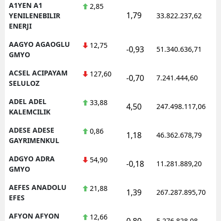
A1YEN A1
2,85
1,79
YENILENEBILIR
33.822.237,62
ENERJI
AAGYO AGAOGLU
12,75
-0,93
51.340.636,71
GMYO
ACSEL ACIPAYAM
127,60
-0,70
7.241.444,60
SELULOZ
ADEL ADEL
33,88
4,50
247.498.117,06
KALEMCILIK
ADESE ADESE
0,86
1,18
46.362.678,79
GAYRIMENKUL
ADGYO ADRA
54,90
-0,18
11.281.889,20
GMYO
AEFES ANADOLU
21,88
1,39
267.287.895,70
EFES
AFYON AFYON
12,66
0,80
5.276.828,08