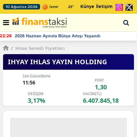
Künye
İletişim
10 Ağustos 2026
25
°
TCMB'nin rezervlerinde artan momentum devam ediyor
22:24
/
Hisse Senedi Fiyatları
IHYAY IHLAS YAYIN HOLDING
Son Güncelleme
FİYAT
11:56
1,30
DEĞİŞİM
HACİM(TL)
3,17%
6.407.845,18