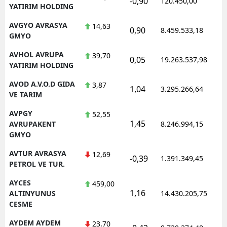
-0,90
120.450,00
YATIRIM HOLDING
AVGYO AVRASYA
14,63
0,90
8.459.533,18
GMYO
AVHOL AVRUPA
39,70
0,05
19.263.537,98
YATIRIM HOLDING
AVOD A.V.O.D GIDA
3,87
1,04
3.295.266,64
VE TARIM
AVPGY
52,55
1,45
AVRUPAKENT
8.246.994,15
GMYO
AVTUR AVRASYA
12,69
-0,39
1.391.349,45
PETROL VE TUR.
AYCES
459,00
1,16
ALTINYUNUS
14.430.205,75
CESME
AYDEM AYDEM
23,70