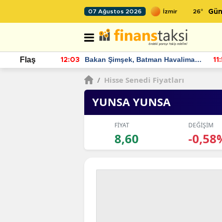
26
°
07 Ağustos 2026
Gün
an Havalimanı
Akaryakıt fiyatlarına zam geliyor:
Flaş
11:56
22
klamalarda
Yeni tarih açıklandı
/
Hisse Senedi Fiyatları
YUNSA YUNSA
FİYAT
DEĞİŞİM
8,60
-0,58