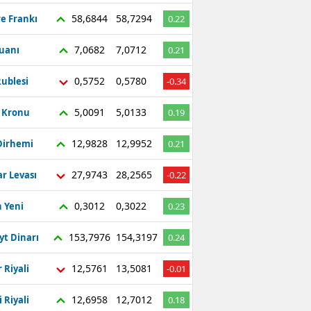
58,6844
58,7294
re Frankı
0.22
7,0682
7,0712
Yuanı
0.21
0,5752
0,5780
ublesi
-0.34
5,0091
5,0133
ç Kronu
0.19
12,9828
12,9952
Dirhemi
0.21
27,9743
28,2565
r Levası
-0.22
0,3012
0,3022
 Yeni
0.23
153,7976
154,3197
yt Dinarı
0.24
12,5761
13,5081
 Riyali
-0.01
12,6958
12,7012
 Riyali
0.18