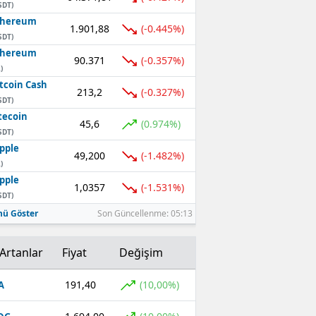
SDT)
thereum
1.901,88
(-0.445%)
SDT)
thereum
90.371
(-0.357%)
)
tcoin Cash
213,2
(-0.327%)
SDT)
tecoin
45,6
(0.974%)
SDT)
pple
49,200
(-1.482%)
)
pple
1,0357
(-1.531%)
SDT)
ü Göster
Son Güncellenme: 05:13
Artanlar
Fiyat
Değişim
191,40
(10,00%)
A