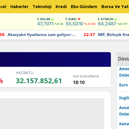
cel
Haberler
Teknoloji
Kredi
Eko Gündem
Borsa Ve Yat
DOLAR
EURO
STERLIN
47,7071
55,0210
64,2487
%0.16
%-0.02
%0.07
IMF, Birleşik Krallık ekonomisinin
Bitcoin, 65 bin
:37
22:30
bu yıl yüzde 1 büyümesini
altına düştü...
öngörüyor
Dövi
Amer
HACİM(TL)
Dolar
Son Güncelleme
%
32.157.852,61
18:10
Euro
İngili
Avus
Dolar
Kana