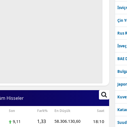
İsviç
Çin 
Rus R
İsve
BAE 
Bulga
Japon
Kuve
üm Hisseler
Katar
Son
Fark%
En Düşük
Saat
1,33
58.306.130,60
18:10
9,11
Suudi