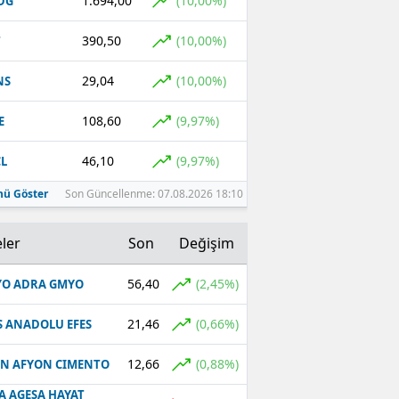
1.694,00
(10,00%)
DG
390,50
(10,00%)
T
29,04
(10,00%)
NS
108,60
(9,97%)
E
46,10
(9,97%)
L
ü Göster
Son Güncellenme: 07.08.2026 18:10
ler
Son
Değişim
56,40
(2,45%)
O ADRA GMYO
21,46
(0,66%)
S ANADOLU EFES
12,66
(0,88%)
N AFYON CIMENTO
A AGESA HAYAT