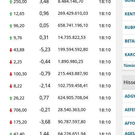
GUN
3,48
8.484.146,70
18:10
250,00
0,96
269.429.610,03
18:10
12,65
KEN
0,05
658.741.196,10
18:10
96,20
RUB
0,31
14.735.822,53
18:10
9,76
BETA
-5,23
199.594.592,80
18:10
43,88
KARC
-0,44
1.890.980,25
18:10
2,25
Tümün
-0,79
215.443.887,90
18:10
100,30
Hisse
-2,14
102.759.458,41
18:10
8,22
ADGY
0,77
624.905.708,04
18:10
26,22
-0,21
28.540.363,00
18:10
706,00
AEFE
-3,68
90.787.597,80
18:10
175,20
AFYO
1,44
64.226.651,94
18:10
AGES
42,40