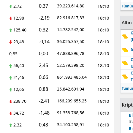
0,37
39.223.614,80
18:10
2,72
Tümün
-2,19
82.916.817,33
18:10
12,98
Altın
0,32
14.782.542,00
18:10
125,40
G
(
-0,14
36.025.357,50
18:10
29,48
G
0,00
47.888.896,78
18:10
0,85
O
2,45
52.579.398,20
18:10
56,40
O
0,66
861.993.485,64
18:10
21,46
T
0,88
Tümün
25.842.691,94
18:10
12,66
-2,41
166.209.655,25
18:10
238,70
Krip
-1,48
91.358.768,56
18:10
34,72
Bi
(TL
0,43
34.100.258,91
18:10
2,32
Bi