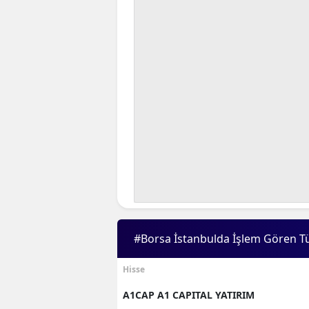
#Borsa İstanbulda İşlem Gören T
Hisse
A1CAP A1 CAPITAL YATIRIM