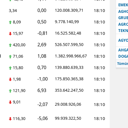
EMEK
0,00
120.008.309,71
18:10
3,34
AGH
GRU
0,50
9.778.140,99
18:10
8,09
AGRO
TEKN
-0,81
16.525.582,48
18:10
15,97
AGYO
2,69
526.507.599,50
18:10
420,00
AHGA
1,08
I
1.382.998.966,67
18:10
71,06
DOG
Tümün
0,70
139.880.639,33
18:10
15,80
-1,00
175.850.365,38
18:10
1,98
6,93
353.642.247,50
18:10
121,90
9,01
-2,07
29.008.926,06
18:10
-5,06
99.939.322,50
18:10
116,30