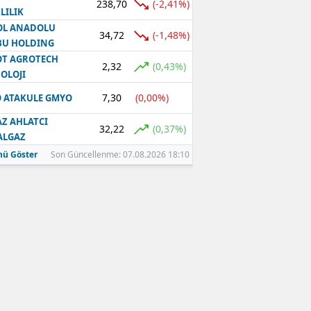
238,70
(-2,41%)
LILIK
OL ANADOLU
34,72
(-1,48%)
BU HOLDING
T AGROTECH
2,32
(0,43%)
OLOJI
7,30
(0,00%)
 ATAKULE GMYO
Z AHLATCI
32,22
(0,37%)
ALGAZ
ü Göster
Son Güncellenme: 07.08.2026 18:10