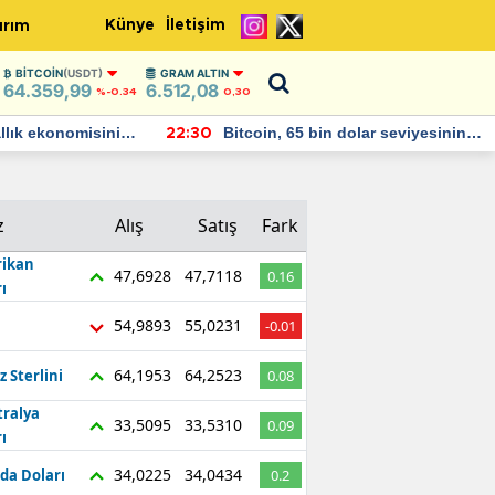
Künye
İletişim
ırım
BITCOIN
(USDT)
GRAM ALTIN
64.359,99
6.512,08
%-0.34
0,30
 dolar seviyesinin
2026 Haziran Ayında Bütçe Artışı
22:26
Yaşandı
z
Alış
Satış
Fark
ikan
47,6928
47,7118
0.16
ı
54,9893
55,0231
-0.01
64,1953
64,2523
z Sterlini
0.08
tralya
33,5095
33,5310
0.09
ı
34,0225
34,0434
da Doları
0.2