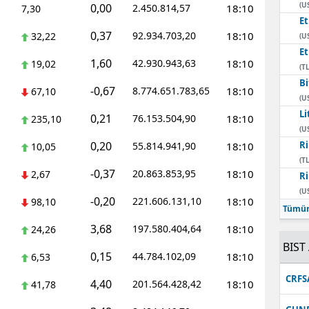
(U
0,00
2.450.814,57
18:10
7,30
E
0,37
92.934.703,20
18:10
32,22
(U
E
1,60
42.930.943,63
18:10
19,02
(TL
Bi
-0,67
8.774.651.783,65
18:10
67,10
(U
Li
0,21
76.153.504,90
18:10
235,10
(U
0,20
Ri
55.814.941,90
18:10
10,05
(TL
-0,37
20.863.853,95
18:10
2,67
Ri
(U
-0,20
221.606.131,10
18:10
98,10
Tümün
3,68
197.580.404,64
18:10
24,26
BIST 
0,15
44.784.102,09
18:10
6,53
CRFS
4,40
201.564.428,42
18:10
41,78