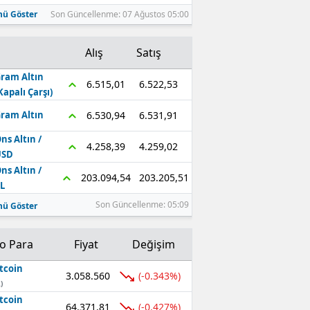
ü Göster
Son Güncellenme: 07 Ağustos 05:00
Alış
Satış
ram Altın
6.522,53
6.515,01
Kapalı Çarşı)
6.531,91
6.530,94
ram Altın
ns Altın /
4.259,02
4.258,39
USD
ns Altın /
203.205,51
203.094,54
L
Son Güncellenme: 05:09
ü Göster
to Para
Fiyat
Değişim
tcoin
3.058.560
(-0.343%)
)
tcoin
64.371,81
(-0.427%)