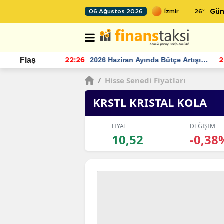
26
°
06 Ağustos 2026
Gün
r seviyesinin
2026 Haziran Ayında Bütçe Artışı
Flaş
22:26
22
Yaşandı
/
Hisse Senedi Fiyatları
KRSTL KRISTAL KOLA
FİYAT
DEĞİŞİM
10,52
-0,38