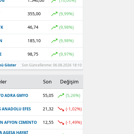
1.540,00
(10,00%)
DG
355,00
(9,99%)
T
46,74
(9,98%)
TK
185,10
(9,98%)
N
98,75
(9,97%)
E
ü Göster
Son Güncellenme: 06.08.2026 18:10
ler
Son
Değişim
55,05
(5,26%)
O ADRA GMYO
21,32
(-1,02%)
S ANADOLU EFES
12,55
(-1,49%)
N AFYON CIMENTO
A AGESA HAYAT