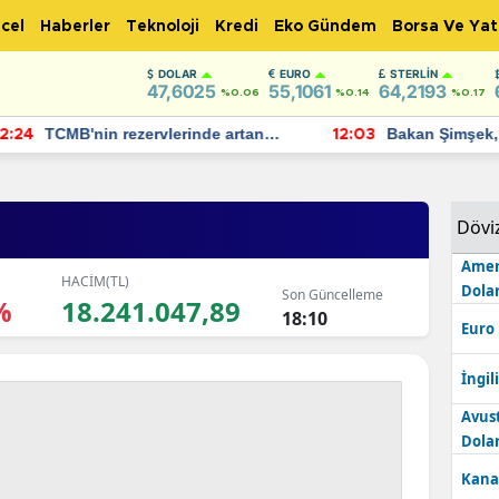
cel
Haberler
Teknoloji
Kredi
Eko Gündem
Borsa Ve Yat
DOLAR
EURO
STERLIN
47,6025
55,1061
64,2193
%0.06
%0.14
%0.17
TCMB'nin rezervlerinde artan
Bakan Şimşek, 
:24
12:03
momentum devam ediyor
için umut verici
bulundu
Dövi
Amer
HACİM(TL)
Dolar
Son Güncelleme
%
18.241.047,89
18:10
Euro
İngili
Avus
Dolar
Kana