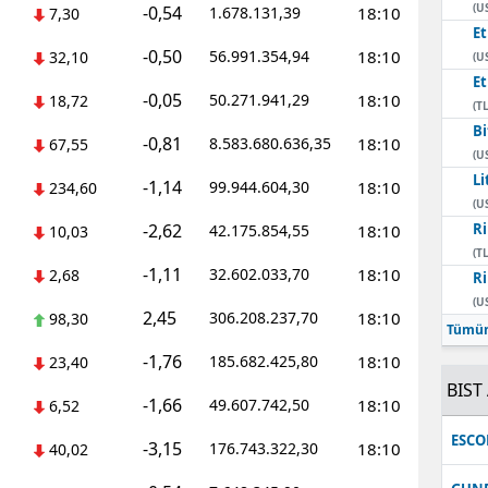
(U
-0,54
1.678.131,39
18:10
7,30
E
-0,50
56.991.354,94
18:10
32,10
(U
E
-0,05
50.271.941,29
18:10
18,72
(TL
Bi
-0,81
8.583.680.636,35
18:10
67,55
(U
Li
-1,14
99.944.604,30
18:10
234,60
(U
-2,62
Ri
42.175.854,55
18:10
10,03
(TL
-1,11
32.602.033,70
18:10
2,68
Ri
(U
2,45
306.208.237,70
18:10
98,30
Tümün
-1,76
185.682.425,80
18:10
23,40
BIST 
-1,66
49.607.742,50
18:10
6,52
ESC
-3,15
176.743.322,30
18:10
40,02