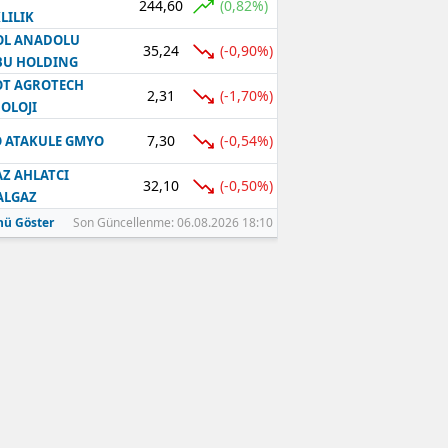
244,60
(0,82%)
LILIK
OL ANADOLU
35,24
(-0,90%)
BU HOLDING
T AGROTECH
2,31
(-1,70%)
OLOJI
7,30
(-0,54%)
 ATAKULE GMYO
Z AHLATCI
32,10
(-0,50%)
ALGAZ
ü Göster
Son Güncellenme: 06.08.2026 18:10