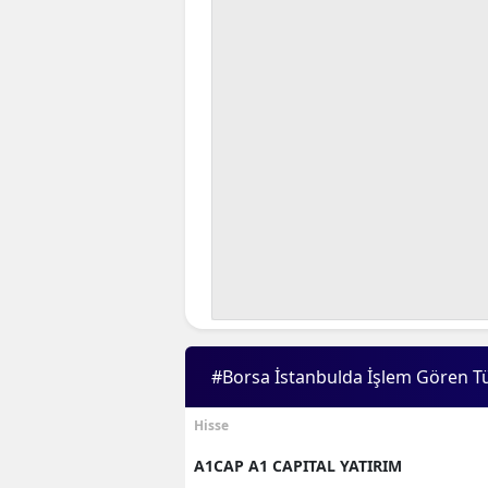
#Borsa İstanbulda İşlem Gören T
Hisse
A1CAP A1 CAPITAL YATIRIM