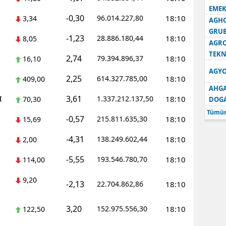
EMEK
-0,30
96.014.227,80
18:10
3,34
AGH
GRU
-1,23
28.886.180,44
18:10
8,05
AGRO
TEKN
2,74
79.394.896,37
18:10
16,10
AGYO
2,25
614.327.785,00
18:10
409,00
AHGA
3,61
I
1.337.212.137,50
18:10
70,30
DOG
Tümün
-0,57
215.811.635,30
18:10
15,69
-4,31
138.249.602,44
18:10
2,00
-5,55
193.546.780,70
18:10
114,00
9,20
-2,13
22.704.862,86
18:10
3,20
152.975.556,30
18:10
122,50