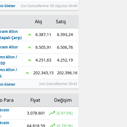
ü Göster
Son Güncellenme: 06 Ağustos 09:40
Alış
Satış
ram Altın
6.393,24
6.387,11
Kapalı Çarşı)
6.506,76
6.505,91
ram Altın
ns Altın /
4.252,19
4.251,63
USD
ns Altın /
202.396,16
202.343,15
L
Son Güncellenme: 09:42
ü Göster
to Para
Fiyat
Değişim
tcoin
3.078.601
(0.815%)
)
tcoin
64.818,59
(0.781%)