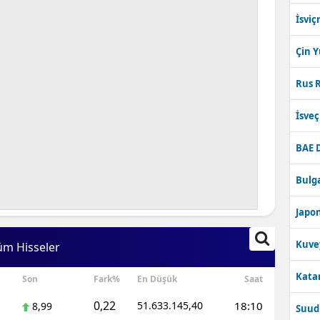
İsviç
Çin 
Rus R
İsve
BAE 
Bulga
Japon
Kuve
üm Hisseler
Katar
Son
Fark%
En Düşük
Saat
0,22
51.633.145,40
18:10
8,99
Suudi