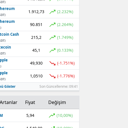
SDT)
thereum
1.912,73
(2.232%)
SDT)
thereum
90.851
(2.264%)
)
tcoin Cash
215,2
(1.749%)
SDT)
tecoin
45,1
(0.133%)
SDT)
pple
49,930
(-1.751%)
)
pple
1,0510
(-1.776%)
SDT)
ü Göster
Son Güncellenme: 09:41
Artanlar
Fiyat
Değişim
5,94
(10,00%)
OM