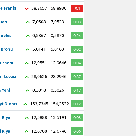
58,8657
58,8930
re Frankı
-0.1
7,0508
7,0523
Yuanı
0.03
0,5867
0,5870
ublesi
0.24
5,0141
5,0163
ç Kronu
0.02
12,9551
12,9646
Dirhemi
0.04
28,0626
28,2946
r Levası
0.37
0,3018
0,3026
 Yeni
0.17
153,7345
154,2532
yt Dinarı
0.12
12,5888
13,5191
 Riyali
0.03
12,6708
12,6746
 Riyali
0.06