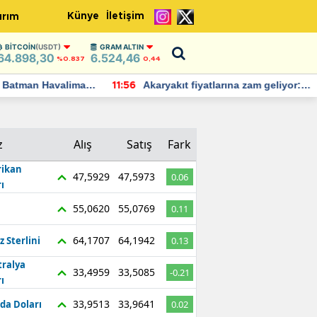
Künye
İletişim
ırım
BITCOIN
(USDT)
GRAM ALTIN
64.898,30
6.524,46
%0.837
0,44
Batman Havalimanı
Akaryakıt fiyatlarına zam geliyor:
11:56
 açıklamalarda
Yeni tarih açıklandı
z
Alış
Satış
Fark
ikan
47,5929
47,5973
0.06
ı
55,0620
55,0769
0.11
64,1707
64,1942
z Sterlini
0.13
tralya
33,4959
33,5085
-0.21
ı
33,9513
33,9641
da Doları
0.02