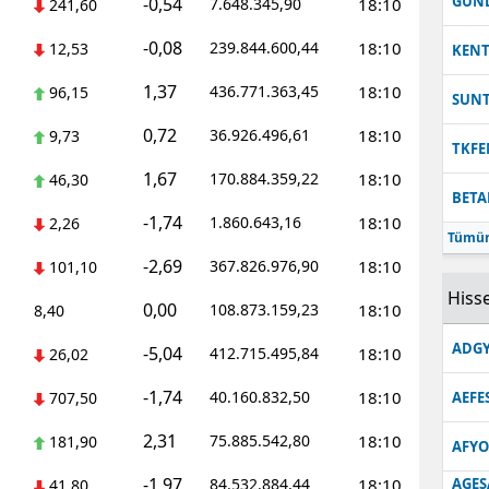
GUN
-0,54
7.648.345,90
18:10
241,60
-0,08
239.844.600,44
18:10
12,53
KEN
1,37
436.771.363,45
18:10
96,15
SUN
0,72
36.926.496,61
18:10
9,73
TKFE
1,67
170.884.359,22
18:10
46,30
BETA
-1,74
1.860.643,16
18:10
2,26
Tümün
-2,69
367.826.976,90
18:10
101,10
Hisse
0,00
108.873.159,23
18:10
8,40
ADGY
-5,04
412.715.495,84
18:10
26,02
-1,74
40.160.832,50
18:10
707,50
AEFE
2,31
75.885.542,80
18:10
181,90
AFYO
-1,97
84.532.884,44
18:10
AGES
41,80