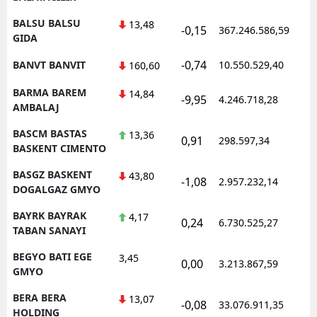
BALSU BALSU
13,48
-0,15
367.246.586,59
GIDA
-0,74
BANVT BANVIT
10.550.529,40
160,60
BARMA BAREM
14,84
-9,95
4.246.718,28
AMBALAJ
BASCM BASTAS
13,36
0,91
298.597,34
BASKENT CIMENTO
BASGZ BASKENT
43,80
-1,08
2.957.232,14
DOGALGAZ GMYO
BAYRK BAYRAK
4,17
0,24
6.730.525,27
TABAN SANAYI
BEGYO BATI EGE
3,45
0,00
3.213.867,59
GMYO
BERA BERA
13,07
-0,08
33.076.911,35
HOLDING