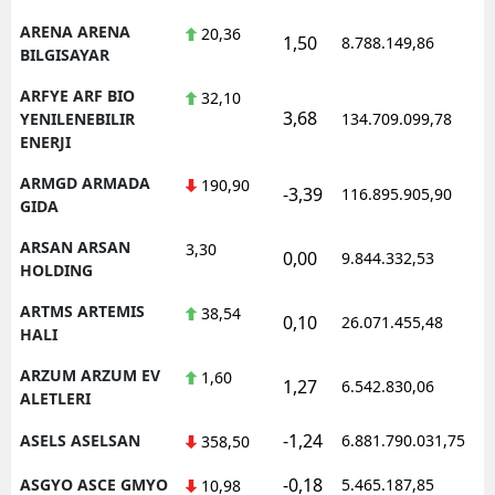
ARENA ARENA
20,36
1,50
8.788.149,86
BILGISAYAR
ARFYE ARF BIO
32,10
3,68
YENILENEBILIR
134.709.099,78
ENERJI
ARMGD ARMADA
190,90
-3,39
116.895.905,90
GIDA
ARSAN ARSAN
3,30
0,00
9.844.332,53
HOLDING
ARTMS ARTEMIS
38,54
0,10
26.071.455,48
HALI
ARZUM ARZUM EV
1,60
1,27
6.542.830,06
ALETLERI
-1,24
ASELS ASELSAN
6.881.790.031,75
358,50
-0,18
ASGYO ASCE GMYO
5.465.187,85
10,98