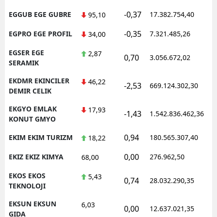
-0,37
EGGUB EGE GUBRE
17.382.754,40
95,10
-0,35
EGPRO EGE PROFIL
7.321.485,26
34,00
EGSER EGE
2,87
0,70
3.056.672,02
SERAMIK
EKDMR EKINCILER
46,22
-2,53
669.124.302,30
DEMIR CELIK
EKGYO EMLAK
17,93
-1,43
1.542.836.462,36
KONUT GMYO
0,94
EKIM EKIM TURIZM
180.565.307,40
18,22
0,00
EKIZ EKIZ KIMYA
276.962,50
68,00
EKOS EKOS
5,43
0,74
28.032.290,35
TEKNOLOJI
EKSUN EKSUN
6,03
0,00
12.637.021,35
GIDA