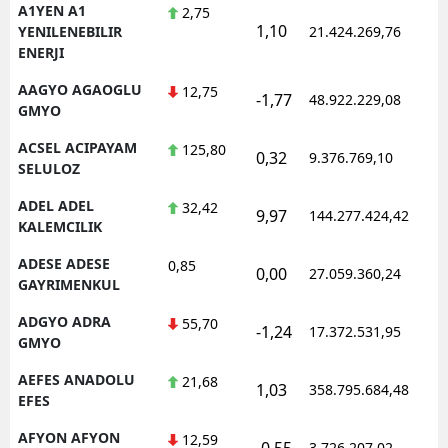
A1YEN A1
2,75
1,10
YENILENEBILIR
21.424.269,76
ENERJI
AAGYO AGAOGLU
12,75
-1,77
48.922.229,08
GMYO
ACSEL ACIPAYAM
125,80
0,32
9.376.769,10
SELULOZ
ADEL ADEL
32,42
9,97
144.277.424,42
KALEMCILIK
ADESE ADESE
0,85
0,00
27.059.360,24
GAYRIMENKUL
ADGYO ADRA
55,70
-1,24
17.372.531,95
GMYO
AEFES ANADOLU
21,68
1,03
358.795.684,48
EFES
AFYON AFYON
12,59
-0,55
3.726.207,02