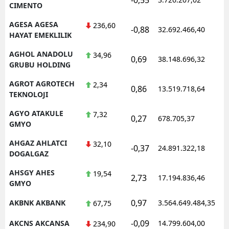
CIMENTO
AGESA AGESA
236,60
-0,88
32.692.466,40
HAYAT EMEKLILIK
AGHOL ANADOLU
34,96
0,69
38.148.696,32
GRUBU HOLDING
AGROT AGROTECH
2,34
0,86
13.519.718,64
TEKNOLOJI
AGYO ATAKULE
7,32
0,27
678.705,37
GMYO
AHGAZ AHLATCI
32,10
-0,37
24.891.322,18
DOGALGAZ
AHSGY AHES
19,54
2,73
17.194.836,46
GMYO
0,97
AKBNK AKBANK
3.564.649.484,35
67,75
-0,09
AKCNS AKCANSA
14.799.604,00
234,90