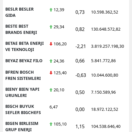
BESLR BESLER
12,39
0,73
10.598.362,52
GIDA
BESTE BEST
29,34
0,82
130.648.572,82
BRANDS ENERJI
BETAE BETA ENERJI
106,20
-2,21
3.819.257.198,30
VE TEKNOLOJI
0,66
BEYAZ BEYAZ FILO
5.841.772,86
24,36
BFREN BOSCH
125,40
-0,63
10.044.600,80
FREN SISTEMLERI
BIENY BIEN YAPI
20,10
0,50
7.150.589,96
URUNLERI
BIGCH BUYUK
6,47
0,00
18.972.122,52
SEFLER BIGCHEFS
BIGEN BIRLESIM
105,10
1,15
104.538.646,40
GRUP ENERJI