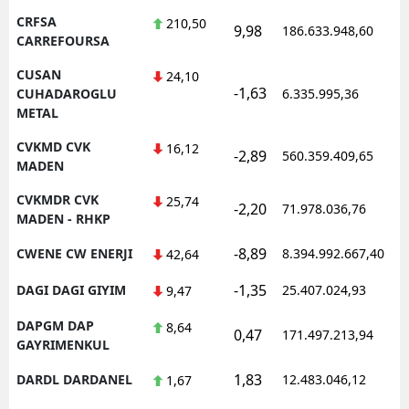
CRFSA
210,50
9,98
186.633.948,60
CARREFOURSA
CUSAN
24,10
-1,63
CUHADAROGLU
6.335.995,36
METAL
CVKMD CVK
16,12
-2,89
560.359.409,65
MADEN
CVKMDR CVK
25,74
-2,20
71.978.036,76
MADEN - RHKP
-8,89
CWENE CW ENERJI
8.394.992.667,40
42,64
-1,35
DAGI DAGI GIYIM
25.407.024,93
9,47
DAPGM DAP
8,64
0,47
171.497.213,94
GAYRIMENKUL
1,83
DARDL DARDANEL
12.483.046,12
1,67