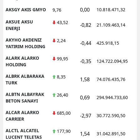
0,00
AKSGY AKIS GMYO
10.818.471,32
9,76
AKSUE AKSU
43,52
-0,82
21.109.463,14
ENERJI
AKYHO AKDENIZ
2,24
-0,44
425.918,15
YATIRIM HOLDING
ALARK ALARKO
99,95
-0,35
124.722.094,95
HOLDING
ALBRK ALBARAKA
8,35
1,58
74.076.435,76
TURK
ALBTN ALBAYRAK
26,40
0,69
294.944.733,60
BETON SANAYI
ALCAR ALARKO
685,00
-2,97
30.772.590,50
CARRIER
ALCTL ALCATEL
177,90
1,54
31.042.891,50
LUCENT TELETAS