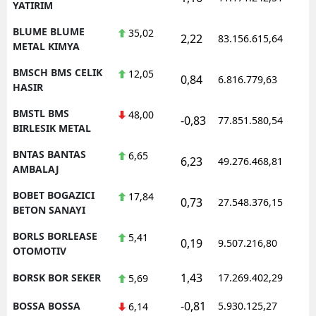
YATIRIM
BLUME BLUME
35,02
2,22
83.156.615,64
METAL KIMYA
BMSCH BMS CELIK
12,05
0,84
6.816.779,63
HASIR
BMSTL BMS
48,00
-0,83
77.851.580,54
BIRLESIK METAL
BNTAS BANTAS
6,65
6,23
49.276.468,81
AMBALAJ
BOBET BOGAZICI
17,84
0,73
27.548.376,15
BETON SANAYI
BORLS BORLEASE
5,41
0,19
9.507.216,80
OTOMOTIV
1,43
BORSK BOR SEKER
17.269.402,29
5,69
-0,81
BOSSA BOSSA
5.930.125,27
6,14