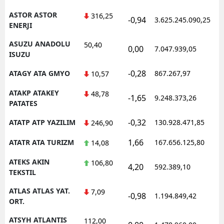
ASTOR ASTOR
316,25
-0,94
3.625.245.090,25
ENERJI
ASUZU ANADOLU
50,40
0,00
7.047.939,05
ISUZU
-0,28
ATAGY ATA GMYO
867.267,97
10,57
ATAKP ATAKEY
48,78
-1,65
9.248.373,26
PATATES
-0,32
ATATP ATP YAZILIM
130.928.471,85
246,90
1,66
ATATR ATA TURIZM
167.656.125,80
14,08
ATEKS AKIN
106,80
4,20
592.389,10
TEKSTIL
ATLAS ATLAS YAT.
7,09
-0,98
1.194.849,42
ORT.
ATSYH ATLANTIS
112,00