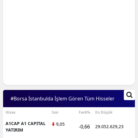
#Borsa İstanbulda İşlem Gören Tüm Hisseler
Hisse
Son
Fark%
En Düşük
A1CAP A1 CAPITAL
9,05
-0,66
29.052.629,23
YATIRIM