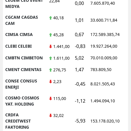
CEOEM CEO EVENT
22,84
0,00
7.605.870,40
MEDYA
CGCAM CAGDAS
40,18
1,01
33.600.711,84
CAM
0,67
CIMSA CIMSA
172.589.385,74
45,28
-0,83
CLEBI CELEBI
19.927.264,00
1.441,00
5,02
CMBTN CIMBETON
70.010.009,00
1.611,00
1,47
CMENT CIMENTAS
783.809,50
276,75
CONSE CONSUS
2,23
-0,45
8.021.505,43
ENERJI
COSMO COSMOS
115,00
-1,12
1.494.094,10
YAT. HOLDING
CRDFA
32,02
-5,93
CREDITWEST
153.178.020,10
FAKTORING