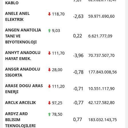
KABLO
ANELE ANEL
118,70
-2,63
59.971.690,60
ELEKTRIK
ANGEN ANATOLIA
9,03
0,22
TANI VE
6.621.777,09
BIYOTEKNOLOJI
ANHYT ANADOLU
111,70
-3,96
70.737.507,70
HAYAT EMEK.
ANSGR ANADOLU
28,00
-0,78
177.843.008,56
SIGORTA
ARASE DOGU ARAS
111,20
-0,71
10.551.117,90
ENERJI
-0,77
ARCLK ARCELIK
42.127.582,80
97,25
ARDYZ ARD
78,50
0,77
BILISIM
183.032.143,75
TEKNOLOJILERI