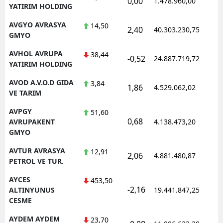
0,00
1.478.960,00
YATIRIM HOLDING
AVGYO AVRASYA
14,50
2,40
40.303.230,75
GMYO
AVHOL AVRUPA
38,44
-0,52
24.887.719,72
YATIRIM HOLDING
AVOD A.V.O.D GIDA
3,84
1,86
4.529.062,02
VE TARIM
AVPGY
51,60
0,68
AVRUPAKENT
4.138.473,20
GMYO
AVTUR AVRASYA
12,91
2,06
4.881.480,87
PETROL VE TUR.
AYCES
453,50
-2,16
ALTINYUNUS
19.441.847,25
CESME
AYDEM AYDEM
23,70