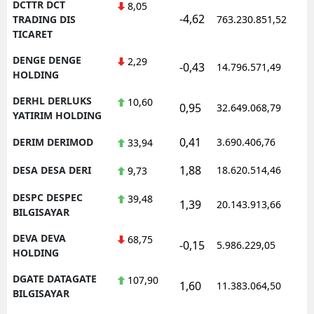
DCTTR DCT
8,05
-4,62
TRADING DIS
763.230.851,52
TICARET
DENGE DENGE
2,29
-0,43
14.796.571,49
HOLDING
DERHL DERLUKS
10,60
0,95
32.649.068,79
YATIRIM HOLDING
0,41
DERIM DERIMOD
3.690.406,76
33,94
1,88
DESA DESA DERI
18.620.514,46
9,73
DESPC DESPEC
39,48
1,39
20.143.913,66
BILGISAYAR
DEVA DEVA
68,75
-0,15
5.986.229,05
HOLDING
DGATE DATAGATE
107,90
1,60
11.383.064,50
BILGISAYAR