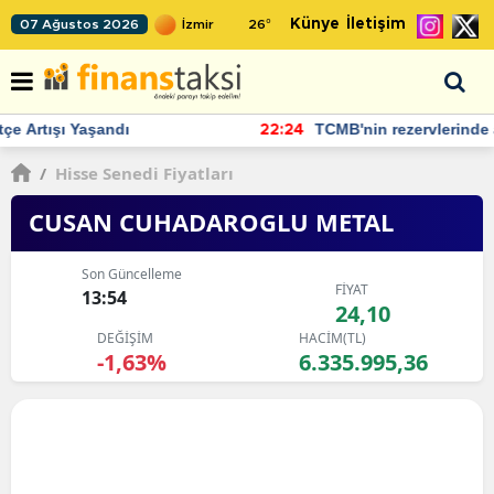
Künye
İletişim
07 Ağustos 2026
26
°
TCMB'nin rezervlerinde artan momentum devam ediyor
22:24
/
Hisse Senedi Fiyatları
CUSAN CUHADAROGLU METAL
Son Güncelleme
FİYAT
13:54
24,10
DEĞİŞİM
HACİM(TL)
-1,63%
6.335.995,36