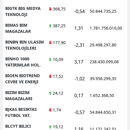
BIGTK BIG MEDYA
368,75
-0,54
50.844.735,25
TEKNOLOJI
BIMAS BIM
387,25
1,31
1.781.756.010,00
MAGAZALAR
BINBN BIN ULASIM
177,90
-2,31
29.498.297,80
TEKNOLOJILERI
BINHO 1000
10,09
3,17
238.430.099,08
YATIRIMLAR HOL.
BIOEN BIOTREND
17,52
-1,02
39.956.299,35
CEVRE VE ENERJI
BIZIM BIZIM
24,12
0,17
1.652.368,50
MAGAZALARI
BJKAS BESIKTAS
1,74
-0,57
54.844.650,31
FUTBOL YAT.
BLCYT BILICI
19,12
1,16
11.171.242,51