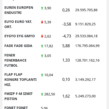
EUREN EUROPEN
3,90
0,26
29.595.705,86
ENDUSTRI
EUYO EURO YAT.
5,39
-3,58
9.151.829,25
ORT.
-4,73
EYGYO EYG GMYO
29.533.084,18
2,62
5,88
FADE FADE GIDA
176.795.064,99
17,82
FENER
3,05
1,33
FENERBAHCE
128.701.162,16
FUTBOL
FLAP FLAP
10,04
0,10
KONGRE TOPLANTI
3.149.292,17
HIZ.
FMIZP F-M IZMIT
282,50
1,62
5.249.273,00
PISTON
FONET FONET
5,06