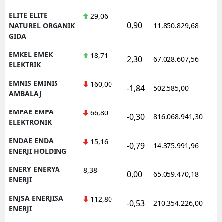
ELITE ELITE
29,06
0,90
NATUREL ORGANIK
11.850.829,68
GIDA
EMKEL EMEK
18,71
2,30
67.028.607,56
ELEKTRIK
EMNIS EMINIS
160,00
-1,84
502.585,00
AMBALAJ
EMPAE EMPA
66,80
-0,30
816.068.941,30
ELEKTRONIK
ENDAE ENDA
15,16
-0,79
14.375.991,96
ENERJI HOLDING
ENERY ENERYA
8,38
0,00
65.059.470,18
ENERJI
ENJSA ENERJISA
112,80
-0,53
210.354.226,00
ENERJI