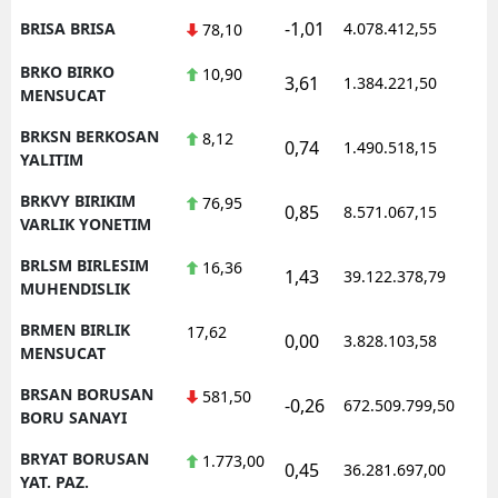
-1,01
BRISA BRISA
4.078.412,55
78,10
BRKO BIRKO
10,90
3,61
1.384.221,50
MENSUCAT
BRKSN BERKOSAN
8,12
0,74
1.490.518,15
YALITIM
BRKVY BIRIKIM
76,95
0,85
8.571.067,15
VARLIK YONETIM
BRLSM BIRLESIM
16,36
1,43
39.122.378,79
MUHENDISLIK
BRMEN BIRLIK
17,62
0,00
3.828.103,58
MENSUCAT
BRSAN BORUSAN
581,50
-0,26
672.509.799,50
BORU SANAYI
BRYAT BORUSAN
1.773,00
0,45
36.281.697,00
YAT. PAZ.