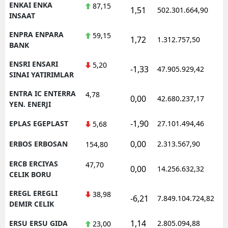
ENKAI ENKA
87,15
1,51
502.301.664,90
INSAAT
ENPRA ENPARA
59,15
1,72
1.312.757,50
BANK
ENSRI ENSARI
5,20
-1,33
47.905.929,42
SINAI YATIRIMLAR
ENTRA IC ENTERRA
4,78
0,00
42.680.237,17
YEN. ENERJI
-1,90
EPLAS EGEPLAST
27.101.494,46
5,68
0,00
ERBOS ERBOSAN
2.313.567,90
154,80
ERCB ERCIYAS
47,70
0,00
14.256.632,32
CELIK BORU
EREGL EREGLI
38,98
-6,21
7.849.104.724,82
DEMIR CELIK
1,14
ERSU ERSU GIDA
2.805.094,88
23,00