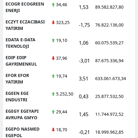
ECOGR ECOGREEN
34,46
1,53
89.582.827,80
ENERJI
ECZYT ECZACIBASI
323,25
-1,75
76.822.136,00
YATIRIM
EDATA E-DATA
19,10
1,06
60.075.539,27
TEKNOLOJI
EDIP EDIP
37,96
-3,01
87.675.336,94
GAYRIMENKUL
EFOR EFOR
19,74
3,51
633.061.673,34
YATIRIM
EGEEN EGE
5.252,50
0,43
25.877.532,50
ENDUSTRI
EGEGY EGEYAPI
29,44
1,45
11.744.972,52
AVRUPA GMYO
EGEPO NASMED
18,70
-0,21
18.999.962,85
EGEPOL