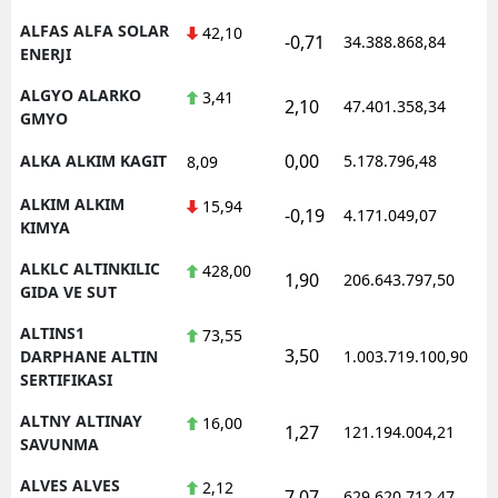
ALFAS ALFA SOLAR
42,10
-0,71
34.388.868,84
ENERJI
ALGYO ALARKO
3,41
2,10
47.401.358,34
GMYO
0,00
ALKA ALKIM KAGIT
5.178.796,48
8,09
ALKIM ALKIM
15,94
-0,19
4.171.049,07
KIMYA
ALKLC ALTINKILIC
428,00
1,90
206.643.797,50
GIDA VE SUT
ALTINS1
73,55
3,50
DARPHANE ALTIN
1.003.719.100,90
SERTIFIKASI
ALTNY ALTINAY
16,00
1,27
121.194.004,21
SAVUNMA
ALVES ALVES
2,12
7,07
629.620.712,47