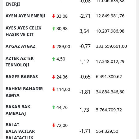
-0,08
11.006.633,38
ENERJI
-2,71
AYEN AYEN ENERJI
12.849.981,76
33,08
AYES AYES CELIK
30,98
3,54
10.207.986,98
HASIR VE CIT
-0,77
AYGAZ AYGAZ
333.559.661,00
289,00
AZTEK AZTEK
4,50
1,12
17.348.012,29
TEKNOLOJI
-0,65
BAGFS BAGFAS
6.491.300,62
24,36
BAHKM BAHADIR
114,00
-1,81
34.884.346,60
KIMYA
BAKAB BAK
44,76
1,73
5.764.709,72
AMBALAJ
BALAT
72,00
-1,71
BALATACILAR
564.329,50
BALATACILIK