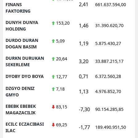
2,41
FINANS
661.637.594,00
FAKTORING
DUNYH DUNYA
153,20
1,46
31.390.620,70
HOLDING
DURDO DURAN
5,09
1,19
5.875.430,27
DOGAN BASIM
DURKN DURUKAN
20,64
3,20
33.887.215,17
SEKERLEME
0,71
DYOBY DYO BOYA
6.372.560,28
12,77
DZGYO DENIZ
7,18
1,13
4.976.852,70
GMYO
EBEBK EBEBEK
83,15
-7,30
90.154.285,85
MAGAZACILIK
ECILC ECZACIBASI
69,25
-1,77
189.490.951,50
ILAC