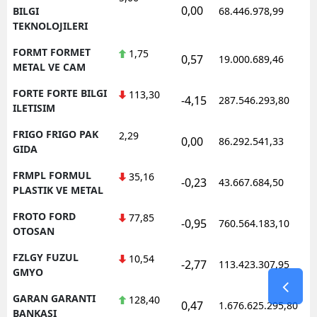
0,00
BILGI
68.446.978,99
TEKNOLOJILERI
FORMT FORMET
1,75
0,57
19.000.689,46
METAL VE CAM
FORTE FORTE BILGI
113,30
-4,15
287.546.293,80
ILETISIM
FRIGO FRIGO PAK
2,29
0,00
86.292.541,33
GIDA
FRMPL FORMUL
35,16
-0,23
43.667.684,50
PLASTIK VE METAL
FROTO FORD
77,85
-0,95
760.564.183,10
OTOSAN
FZLGY FUZUL
10,54
-2,77
113.423.307,95
GMYO
GARAN GARANTI
128,40
0,47
1.676.625.295,80
BANKASI