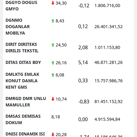
DGGYO DOGUS
34,30
-0,12
1.806.716,00
GMYO
DGNMO
8,43
0,12
DOGANLAR
26.401.341,52
MOBILYA
DIRIT DIRITEKS
24,50
2,08
1.011.153,80
DIRILIS TEKSTIL
5,14
DITAS DITAS BDY
46.871.281,26
26,16
DMLKTG EMLAK
6,08
0,33
KONUT DAMLA
15.757.986,76
KENT GMS
DMRGD DMR UNLU
10,74
-0,83
81.451.152,92
MAMULLER
DMSAS DEMISAS
8,18
0,00
4.915.594,84
DOKUM
DNISI DINAMIK ISI
20,28
-1,74
15.186.646,36