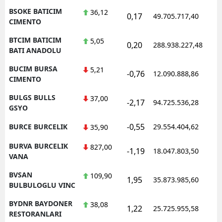
BSOKE BATICIM
36,12
0,17
49.705.717,40
CIMENTO
BTCIM BATICIM
5,05
0,20
288.938.227,48
BATI ANADOLU
BUCIM BURSA
5,21
-0,76
12.090.888,86
CIMENTO
BULGS BULLS
37,00
-2,17
94.725.536,28
GSYO
-0,55
BURCE BURCELIK
29.554.404,62
35,90
BURVA BURCELIK
827,00
-1,19
18.047.803,50
VANA
BVSAN
109,90
1,95
35.873.985,60
BULBULOGLU VINC
BYDNR BAYDONER
38,08
1,22
25.725.955,58
RESTORANLARI