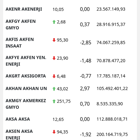
0,00
AKENR AKENERJI
23.567.149,93
10,05
AKFGY AKFEN
2,68
0,37
28.916.915,37
GMYO
AKFIS AKFEN
95,30
-2,85
74.067.259,85
INSAAT
AKFYE AKFEN YEN.
23,90
-1,48
70.878.477,20
ENERJI
-0,77
AKGRT AKSIGORTA
17.785.187,14
6,48
2,97
AKHAN AKHAN UN
105.492.401,22
43,02
AKMGY AKMERKEZ
251,75
0,70
8.535.335,90
GMYO
0,00
AKSA AKSA
112.888.018,71
12,65
AKSEN AKSA
94,35
-1,92
200.164.719,75
ENERJI