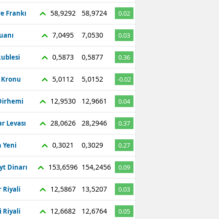
58,9292
58,9724
re Frankı
0.02
7,0495
7,0530
Yuanı
0.03
0,5873
0,5877
ublesi
0.36
5,0112
5,0152
ç Kronu
-0.02
12,9530
12,9661
Dirhemi
0.04
28,0626
28,2946
r Levası
0.37
0,3021
0,3029
 Yeni
0.27
153,6596
154,2456
yt Dinarı
0.09
12,5867
13,5207
 Riyali
0.03
12,6682
12,6764
 Riyali
0.05