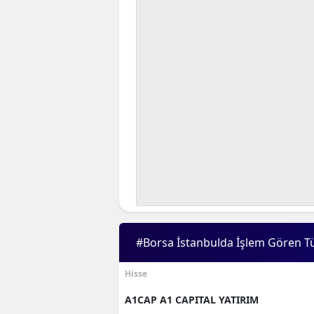
#Borsa İstanbulda İşlem Gören T
Hisse
A1CAP A1 CAPITAL YATIRIM