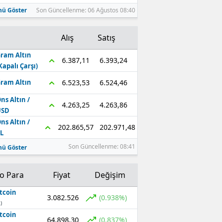
ü Göster
Son Güncellenme: 06 Ağustos 08:40
Alış
Satış
ram Altın
6.393,24
6.387,11
Kapalı Çarşı)
6.524,46
6.523,53
ram Altın
ns Altın /
4.263,86
4.263,25
USD
ns Altın /
202.971,48
202.865,57
L
Son Güncellenme: 08:41
ü Göster
to Para
Fiyat
Değişim
tcoin
3.082.526
(0.938%)
)
tcoin
64.898,30
(0.837%)