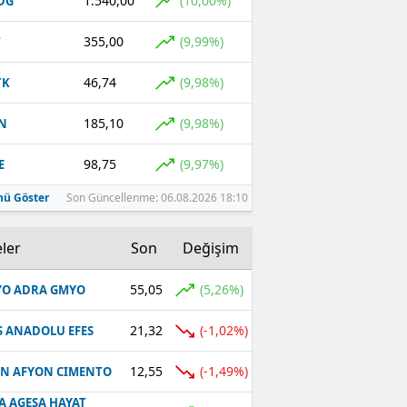
1.540,00
(10,00%)
DG
355,00
(9,99%)
T
46,74
(9,98%)
TK
185,10
(9,98%)
N
98,75
(9,97%)
E
ü Göster
Son Güncellenme: 06.08.2026 18:10
ler
Son
Değişim
55,05
(5,26%)
O ADRA GMYO
21,32
(-1,02%)
S ANADOLU EFES
12,55
(-1,49%)
N AFYON CIMENTO
A AGESA HAYAT