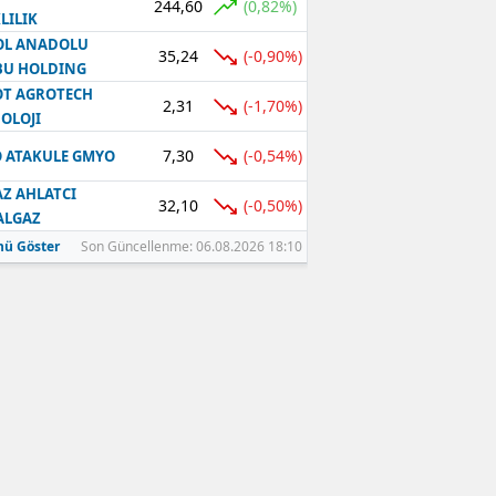
244,60
(0,82%)
LILIK
OL ANADOLU
35,24
(-0,90%)
BU HOLDING
T AGROTECH
2,31
(-1,70%)
OLOJI
7,30
(-0,54%)
 ATAKULE GMYO
Z AHLATCI
32,10
(-0,50%)
ALGAZ
ü Göster
Son Güncellenme: 06.08.2026 18:10