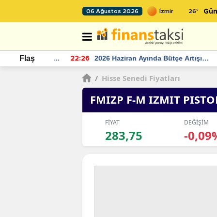
26
°
06 Ağustos 2026
Gün
r seviyesinin
2026 Haziran Ayında Bütçe Artışı
Flaş
22:26
22
Yaşandı
/
Hisse Senedi Fiyatları
FMIZP F-M IZMIT PIST
FİYAT
DEĞİŞİM
283,75
-0,09