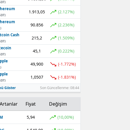
SDT)
thereum
1.913,05
(2.127%)
SDT)
thereum
90.856
(2.236%)
)
tcoin Cash
215,2
(1.509%)
SDT)
tecoin
45,1
(0.222%)
SDT)
pple
49,900
(-1.772%)
)
pple
1,0507
(-1.831%)
SDT)
ü Göster
Son Güncellenme: 08:44
Artanlar
Fiyat
Değişim
5,94
(10,00%)
OM