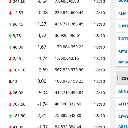
GUN
-0,54
7.648.345,90
18:10
241,60
-0,08
239.844.600,44
18:10
12,53
KEN
1,37
436.771.363,45
18:10
96,15
SUN
0,72
36.926.496,61
18:10
9,73
TKFE
1,67
170.884.359,22
18:10
46,30
BETA
-1,74
1.860.643,16
18:10
2,26
Tümün
-2,69
367.826.976,90
18:10
101,10
Hisse
0,00
108.873.159,23
18:10
8,40
ADGY
-5,04
412.715.495,84
18:10
26,02
-1,74
40.160.832,50
18:10
707,50
AEFE
2,31
75.885.542,80
18:10
181,90
AFYO
-1,97
84.532.884,44
18:10
AGES
41,80