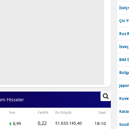
İsviç
Çin 
Rus R
İsve
BAE 
Bulga
Japon
Kuve
üm Hisseler
Katar
Son
Fark%
En Düşük
Saat
0,22
51.633.145,40
18:10
8,99
Suudi