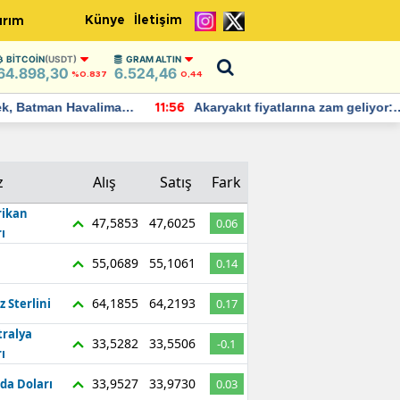
Künye
İletişim
ırım
BITCOIN
(USDT)
GRAM ALTIN
64.898,30
6.524,46
%0.837
0,44
Batman Havalimanı
Akaryakıt fiyatlarına zam geliyor:
11:56
 açıklamalarda
Yeni tarih açıklandı
z
Alış
Satış
Fark
ikan
47,5853
47,6025
0.06
ı
55,0689
55,1061
0.14
64,1855
64,2193
z Sterlini
0.17
tralya
33,5282
33,5506
-0.1
ı
33,9527
33,9730
da Doları
0.03