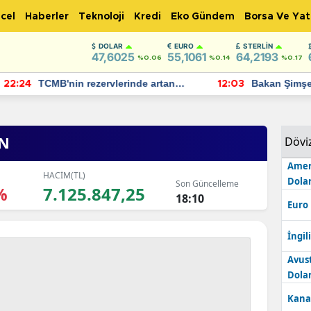
cel
Haberler
Teknoloji
Kredi
Eko Gündem
Borsa Ve Yat
DOLAR
EURO
STERLIN
47,6025
55,1061
64,2193
%0.06
%0.14
%0.17
TCMB'nin rezervlerinde artan
Bakan Şimşek, 
:24
12:03
momentum devam ediyor
için umut verici
bulundu
ON
Dövi
Amer
HACİM(TL)
Dolar
Son Güncelleme
%
7.125.847,25
18:10
Euro
İngili
Avus
Dolar
Kana