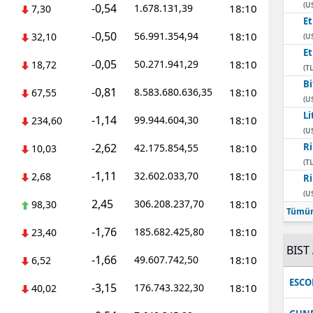
(U
-0,54
1.678.131,39
18:10
7,30
E
-0,50
56.991.354,94
18:10
32,10
(U
E
-0,05
50.271.941,29
18:10
18,72
(TL
Bi
-0,81
8.583.680.636,35
18:10
67,55
(U
Li
-1,14
99.944.604,30
18:10
234,60
(U
-2,62
Ri
42.175.854,55
18:10
10,03
(TL
-1,11
32.602.033,70
18:10
2,68
Ri
(U
2,45
306.208.237,70
18:10
98,30
Tümün
-1,76
185.682.425,80
18:10
23,40
BIST 
-1,66
49.607.742,50
18:10
6,52
ESC
-3,15
176.743.322,30
18:10
40,02