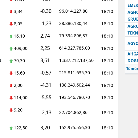
EMEK
-0,30
96.014.227,80
18:10
3,34
AGH
GRU
-1,23
28.886.180,44
18:10
8,05
AGRO
TEKN
2,74
79.394.896,37
18:10
16,10
AGYO
2,25
614.327.785,00
18:10
409,00
AHGA
3,61
I
1.337.212.137,50
18:10
70,30
DOG
Tümün
-0,57
215.811.635,30
18:10
15,69
-4,31
138.249.602,44
18:10
2,00
-5,55
193.546.780,70
18:10
114,00
9,20
-2,13
22.704.862,86
18:10
3,20
152.975.556,30
18:10
122,50