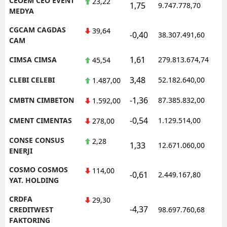
CEOEM CEO EVENT
23,22
1,75
9.747.778,70
1
MEDYA
CGCAM CAGDAS
39,64
-0,40
38.307.491,60
1
CAM
1,61
CIMSA CIMSA
279.813.674,74
1
45,54
3,48
CLEBI CELEBI
52.182.640,00
1
1.487,00
-1,36
CMBTN CIMBETON
87.385.832,00
1
1.592,00
-0,54
CMENT CIMENTAS
1.129.514,00
1
278,00
CONSE CONSUS
2,28
1,33
12.671.060,00
1
ENERJI
COSMO COSMOS
114,00
-0,61
2.449.167,80
1
YAT. HOLDING
CRDFA
29,30
-4,37
1
CREDITWEST
98.697.760,68
FAKTORING