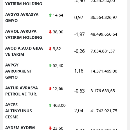
-0,90
2.055.240,00
1
YATIRIM HOLDING
AVGYO AVRASYA
14,64
0,97
36.564.326,97
1
GMYO
AVHOL AVRUPA
38,90
-1,97
48.499.656,64
1
YATIRIM HOLDING
AVOD A.V.O.D GIDA
3,82
-0,26
7.034.881,37
1
VE TARIM
AVPGY
52,40
1,16
1
AVRUPAKENT
14.371.469,00
GMYO
AVTUR AVRASYA
12,66
-0,63
3.176.639,65
1
PETROL VE TUR.
AYCES
463,00
2,04
1
ALTINYUNUS
41.742.921,75
CESME
AYDEM AYDEM
23,60