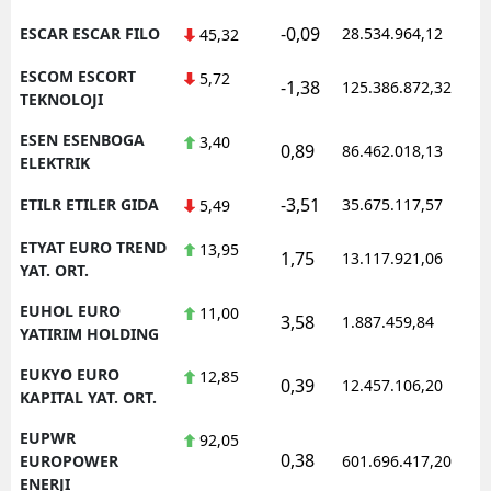
-0,09
ESCAR ESCAR FILO
28.534.964,12
1
45,32
ESCOM ESCORT
5,72
-1,38
125.386.872,32
1
TEKNOLOJI
ESEN ESENBOGA
3,40
0,89
86.462.018,13
1
ELEKTRIK
-3,51
ETILR ETILER GIDA
35.675.117,57
1
5,49
ETYAT EURO TREND
13,95
1,75
13.117.921,06
1
YAT. ORT.
EUHOL EURO
11,00
3,58
1.887.459,84
1
YATIRIM HOLDING
EUKYO EURO
12,85
0,39
12.457.106,20
1
KAPITAL YAT. ORT.
EUPWR
92,05
0,38
1
EUROPOWER
601.696.417,20
ENERJI