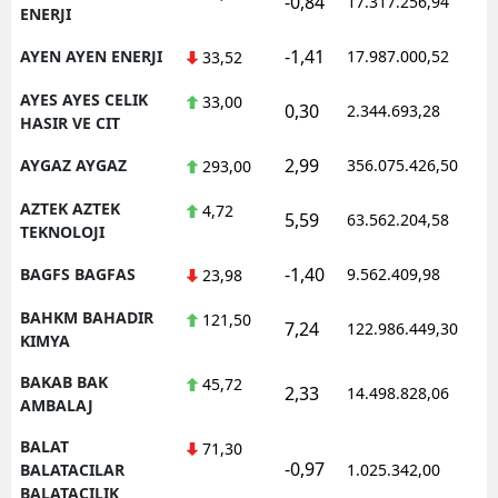
-0,84
17.317.256,94
1
ENERJI
-1,41
AYEN AYEN ENERJI
17.987.000,52
1
33,52
AYES AYES CELIK
33,00
0,30
2.344.693,28
1
HASIR VE CIT
2,99
AYGAZ AYGAZ
356.075.426,50
1
293,00
AZTEK AZTEK
4,72
5,59
63.562.204,58
1
TEKNOLOJI
-1,40
BAGFS BAGFAS
9.562.409,98
1
23,98
BAHKM BAHADIR
121,50
7,24
122.986.449,30
1
KIMYA
BAKAB BAK
45,72
2,33
14.498.828,06
1
AMBALAJ
BALAT
71,30
-0,97
1
BALATACILAR
1.025.342,00
BALATACILIK