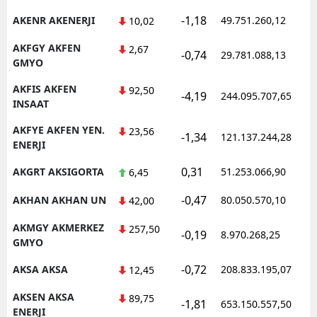
-1,18
AKENR AKENERJI
49.751.260,12
1
10,02
AKFGY AKFEN
2,67
-0,74
29.781.088,13
1
GMYO
AKFIS AKFEN
92,50
-4,19
244.095.707,65
1
INSAAT
AKFYE AKFEN YEN.
23,56
-1,34
121.137.244,28
1
ENERJI
0,31
AKGRT AKSIGORTA
51.253.066,90
1
6,45
-0,47
AKHAN AKHAN UN
80.050.570,10
1
42,00
AKMGY AKMERKEZ
257,50
-0,19
8.970.268,25
1
GMYO
-0,72
AKSA AKSA
208.833.195,07
1
12,45
AKSEN AKSA
89,75
-1,81
653.150.557,50
1
ENERJI