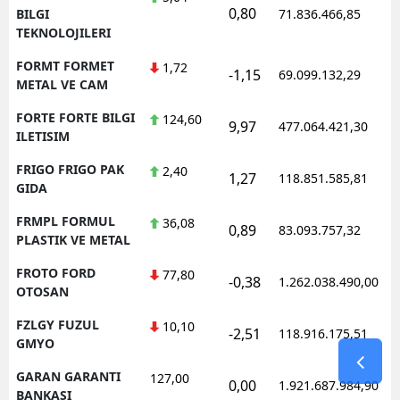
0,80
1
BILGI
71.836.466,85
TEKNOLOJILERI
FORMT FORMET
1,72
-1,15
69.099.132,29
1
METAL VE CAM
FORTE FORTE BILGI
124,60
9,97
477.064.421,30
1
ILETISIM
FRIGO FRIGO PAK
2,40
1,27
118.851.585,81
1
GIDA
FRMPL FORMUL
36,08
0,89
83.093.757,32
1
PLASTIK VE METAL
FROTO FORD
77,80
-0,38
1.262.038.490,00
1
OTOSAN
FZLGY FUZUL
10,10
-2,51
118.916.175,51
1
GMYO
GARAN GARANTI
127,00
0,00
1.921.687.984,90
1
BANKASI