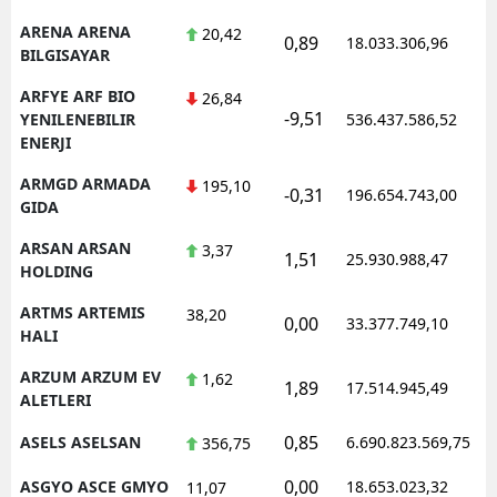
ARENA ARENA
20,42
0,89
18.033.306,96
1
BILGISAYAR
ARFYE ARF BIO
26,84
-9,51
1
YENILENEBILIR
536.437.586,52
ENERJI
ARMGD ARMADA
195,10
-0,31
196.654.743,00
1
GIDA
ARSAN ARSAN
3,37
1,51
25.930.988,47
1
HOLDING
ARTMS ARTEMIS
38,20
0,00
33.377.749,10
1
HALI
ARZUM ARZUM EV
1,62
1,89
17.514.945,49
1
ALETLERI
0,85
ASELS ASELSAN
6.690.823.569,75
1
356,75
0,00
ASGYO ASCE GMYO
18.653.023,32
1
11,07