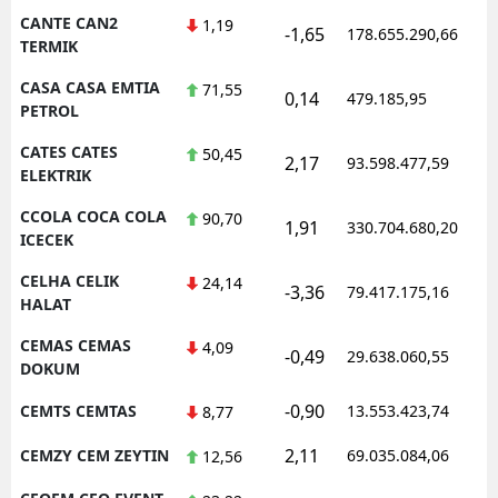
CANTE CAN2
1,19
-1,65
178.655.290,66
1
TERMIK
CASA CASA EMTIA
71,55
0,14
479.185,95
1
PETROL
CATES CATES
50,45
2,17
93.598.477,59
1
ELEKTRIK
CCOLA COCA COLA
90,70
1,91
330.704.680,20
1
ICECEK
CELHA CELIK
24,14
-3,36
79.417.175,16
1
HALAT
CEMAS CEMAS
4,09
-0,49
29.638.060,55
1
DOKUM
-0,90
CEMTS CEMTAS
13.553.423,74
1
8,77
2,11
CEMZY CEM ZEYTIN
69.035.084,06
1
12,56