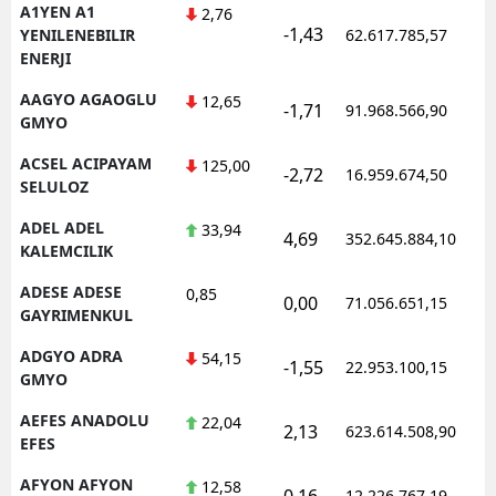
A1YEN A1
2,76
-1,43
1
YENILENEBILIR
62.617.785,57
ENERJI
AAGYO AGAOGLU
12,65
-1,71
91.968.566,90
1
GMYO
ACSEL ACIPAYAM
125,00
-2,72
16.959.674,50
1
SELULOZ
ADEL ADEL
33,94
4,69
352.645.884,10
1
KALEMCILIK
ADESE ADESE
0,85
0,00
71.056.651,15
1
GAYRIMENKUL
ADGYO ADRA
54,15
-1,55
22.953.100,15
1
GMYO
AEFES ANADOLU
22,04
2,13
623.614.508,90
1
EFES
AFYON AFYON
12,58
0,16
12.226.767,19
1