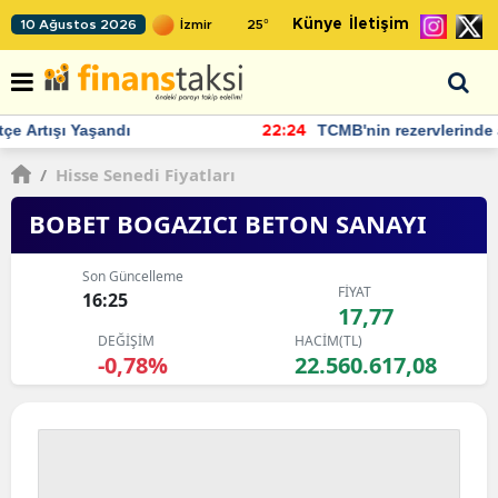
Künye
İletişim
10 Ağustos 2026
25
°
TCMB'nin rezervlerinde artan momentum devam ediyor
22:24
/
Hisse Senedi Fiyatları
BOBET BOGAZICI BETON SANAYI
Son Güncelleme
FİYAT
16:25
17,77
DEĞİŞİM
HACİM(TL)
-0,78%
22.560.617,08