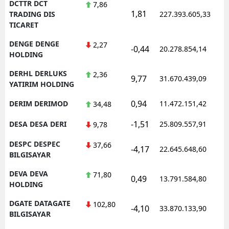
DCTTR DCT
7,86
1,81
1
TRADING DIS
227.393.605,33
TICARET
DENGE DENGE
2,27
-0,44
20.278.854,14
1
HOLDING
DERHL DERLUKS
2,36
9,77
31.670.439,09
1
YATIRIM HOLDING
0,94
DERIM DERIMOD
11.472.151,42
1
34,48
-1,51
DESA DESA DERI
25.809.557,91
1
9,78
DESPC DESPEC
37,66
-4,17
22.645.648,60
1
BILGISAYAR
DEVA DEVA
71,80
0,49
13.791.584,80
1
HOLDING
DGATE DATAGATE
102,80
-4,10
33.870.133,90
1
BILGISAYAR