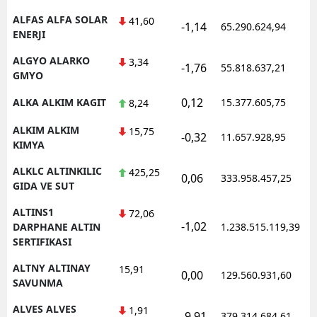
ALFAS ALFA SOLAR
41,60
-1,14
65.290.624,94
1
ENERJI
ALGYO ALARKO
3,34
-1,76
55.818.637,21
1
GMYO
0,12
ALKA ALKIM KAGIT
15.377.605,75
1
8,24
ALKIM ALKIM
15,75
-0,32
11.657.928,95
1
KIMYA
ALKLC ALTINKILIC
425,25
0,06
333.958.457,25
1
GIDA VE SUT
ALTINS1
72,06
-1,02
1
DARPHANE ALTIN
1.238.515.119,39
SERTIFIKASI
ALTNY ALTINAY
15,91
0,00
129.560.931,60
1
SAVUNMA
ALVES ALVES
1,91
-9,91
379.314.684,61
1