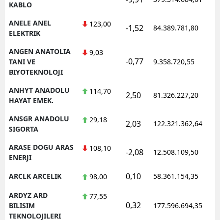
KABLO
ANELE ANEL
123,00
-1,52
84.389.781,80
1
ELEKTRIK
ANGEN ANATOLIA
9,03
-0,77
1
TANI VE
9.358.720,55
BIYOTEKNOLOJI
ANHYT ANADOLU
114,70
2,50
81.326.227,20
1
HAYAT EMEK.
ANSGR ANADOLU
29,18
2,03
122.321.362,64
1
SIGORTA
ARASE DOGU ARAS
108,10
-2,08
12.508.109,50
1
ENERJI
0,10
ARCLK ARCELIK
58.361.154,35
1
98,00
ARDYZ ARD
77,55
0,32
1
BILISIM
177.596.694,35
TEKNOLOJILERI