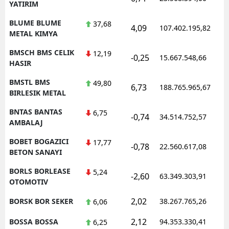
YATIRIM
BLUME BLUME
37,68
4,09
107.402.195,82
1
METAL KIMYA
BMSCH BMS CELIK
12,19
-0,25
15.667.548,66
1
HASIR
BMSTL BMS
49,80
6,73
188.765.965,67
1
BIRLESIK METAL
BNTAS BANTAS
6,75
-0,74
34.514.752,57
1
AMBALAJ
BOBET BOGAZICI
17,77
-0,78
22.560.617,08
1
BETON SANAYI
BORLS BORLEASE
5,24
-2,60
63.349.303,91
1
OTOMOTIV
2,02
BORSK BOR SEKER
38.267.765,26
1
6,06
2,12
BOSSA BOSSA
94.353.330,41
1
6,25