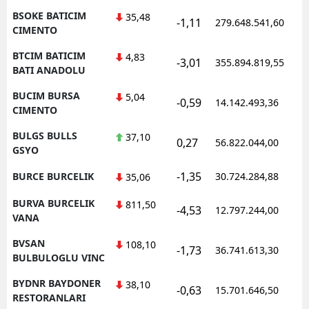
BSOKE BATICIM
35,48
-1,11
279.648.541,60
1
CIMENTO
BTCIM BATICIM
4,83
-3,01
355.894.819,55
1
BATI ANADOLU
BUCIM BURSA
5,04
-0,59
14.142.493,36
1
CIMENTO
BULGS BULLS
37,10
0,27
56.822.044,00
1
GSYO
-1,35
BURCE BURCELIK
30.724.284,88
1
35,06
BURVA BURCELIK
811,50
-4,53
12.797.244,00
1
VANA
BVSAN
108,10
-1,73
36.741.613,30
1
BULBULOGLU VINC
BYDNR BAYDONER
38,10
-0,63
15.701.646,50
1
RESTORANLARI