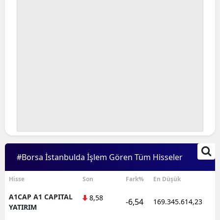
#Borsa İstanbulda İşlem Gören Tüm Hisseler
Hisse
Son
Fark%
En Düşük
A1CAP A1 CAPITAL
8,58
-6,54
169.345.614,23
1
YATIRIM