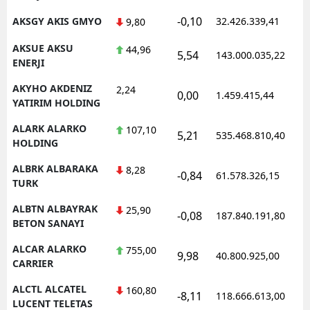
-0,10
AKSGY AKIS GMYO
32.426.339,41
1
9,80
AKSUE AKSU
44,96
5,54
143.000.035,22
1
ENERJI
AKYHO AKDENIZ
2,24
0,00
1.459.415,44
1
YATIRIM HOLDING
ALARK ALARKO
107,10
5,21
535.468.810,40
1
HOLDING
ALBRK ALBARAKA
8,28
-0,84
61.578.326,15
1
TURK
ALBTN ALBAYRAK
25,90
-0,08
187.840.191,80
1
BETON SANAYI
ALCAR ALARKO
755,00
9,98
40.800.925,00
1
CARRIER
ALCTL ALCATEL
160,80
-8,11
118.666.613,00
1
LUCENT TELETAS