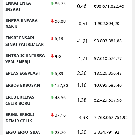
ENKAI ENKA
86,75
0,46
698.671.822,45
1
INSAAT
ENPRA ENPARA
58,80
-0,51
1.902.894,20
1
BANK
ENSRI ENSARI
5,13
-1,91
93.803.381,88
1
SINAI YATIRIMLAR
ENTRA IC ENTERRA
4,61
-1,71
97.610.574,77
1
YEN. ENERJI
2,26
EPLAS EGEPLAST
18.526.356,48
1
5,89
1,16
ERBOS ERBOSAN
10.695.585,40
1
157,30
ERCB ERCIYAS
48,56
1,38
52.429.507,96
1
CELIK BORU
EREGL EREGLI
37,16
-3,93
7.768.067.751,92
1
DEMIR CELIK
1,20
ERSU ERSU GIDA
3.334.791,92
1
23,70