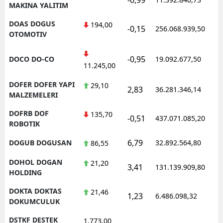
MAKINA YALITIM
DOAS DOGUS
194,00
-0,15
256.068.939,50
1
OTOMOTIV
-0,95
DOCO DO-CO
19.092.677,50
1
11.245,00
DOFER DOFER YAPI
29,10
2,83
36.281.346,14
1
MALZEMELERI
DOFRB DOF
135,70
-0,51
437.071.085,20
1
ROBOTIK
6,79
DOGUB DOGUSAN
32.892.564,80
1
86,55
DOHOL DOGAN
21,20
3,41
131.139.909,80
1
HOLDING
DOKTA DOKTAS
21,46
1,23
6.486.098,32
1
DOKUMCULUK
DSTKF DESTEK
1.773,00