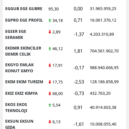
0,00
EGGUB EGE GUBRE
31.965.959,25
1
95,30
0,71
EGPRO EGE PROFIL
16.061.376,12
1
34,18
EGSER EGE
2,89
-1,37
4.203.310,89
1
SERAMIK
EKDMR EKINCILER
46,12
1,81
704.561.902,70
1
DEMIR CELIK
EKGYO EMLAK
17,91
-0,17
988.940.606,95
1
KONUT GMYO
-2,53
EKIM EKIM TURIZM
128.186.858,99
1
17,75
-0,73
EKIZ EKIZ KIMYA
432.763,20
1
68,00
EKOS EKOS
5,54
0,91
40.914.603,38
1
TEKNOLOJI
EKSUN EKSUN
6,13
-1,61
10.008.055,40
1
GIDA