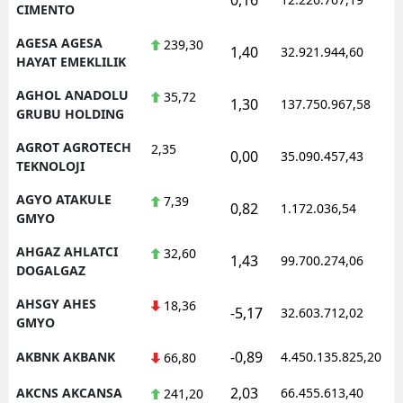
CIMENTO
AGESA AGESA
239,30
1,40
32.921.944,60
1
HAYAT EMEKLILIK
AGHOL ANADOLU
35,72
1,30
137.750.967,58
1
GRUBU HOLDING
AGROT AGROTECH
2,35
0,00
35.090.457,43
1
TEKNOLOJI
AGYO ATAKULE
7,39
0,82
1.172.036,54
1
GMYO
AHGAZ AHLATCI
32,60
1,43
99.700.274,06
1
DOGALGAZ
AHSGY AHES
18,36
-5,17
32.603.712,02
1
GMYO
-0,89
AKBNK AKBANK
4.450.135.825,20
1
66,80
2,03
AKCNS AKCANSA
66.455.613,40
1
241,20