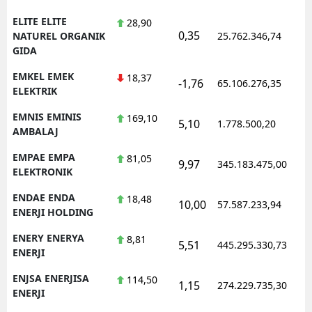
ELITE ELITE
28,90
0,35
1
NATUREL ORGANIK
25.762.346,74
GIDA
EMKEL EMEK
18,37
-1,76
65.106.276,35
1
ELEKTRIK
EMNIS EMINIS
169,10
5,10
1.778.500,20
1
AMBALAJ
EMPAE EMPA
81,05
9,97
345.183.475,00
1
ELEKTRONIK
ENDAE ENDA
18,48
10,00
57.587.233,94
1
ENERJI HOLDING
ENERY ENERYA
8,81
5,51
445.295.330,73
1
ENERJI
ENJSA ENERJISA
114,50
1,15
274.229.735,30
1
ENERJI