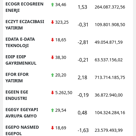
ECOGR ECOGREEN
34,46
1,53
264.087.372,56
1
ENERJI
ECZYT ECZACIBASI
323,25
-0,31
109.801.908,50
1
YATIRIM
EDATA E-DATA
18,65
-2,81
49.054.871,59
1
TEKNOLOJI
EDIP EDIP
38,30
-0,21
63.537.156,02
1
GAYRIMENKUL
EFOR EFOR
20,20
2,18
713.714.185,75
1
YATIRIM
EGEEN EGE
5.262,50
-0,19
36.872.940,00
1
ENDUSTRI
EGEGY EGEYAPI
29,54
0,48
104.324.284,16
1
AVRUPA GMYO
EGEPO NASMED
18,69
-1,63
23.579.493,99
1
EGEPOL