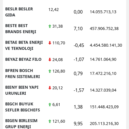
BESLR BESLER
12,42
0,00
14.055.713,13
1
GIDA
BESTE BEST
31,38
7,10
457.906.752,38
1
BRANDS ENERJI
BETAE BETA ENERJI
110,70
-0,45
4.454.580.141,30
1
VE TEKNOLOJI
-1,07
BEYAZ BEYAZ FILO
14.761.064,90
1
24,08
BFREN BOSCH
126,80
0,79
17.472.216,10
1
FREN SISTEMLERI
BIENY BIEN YAPI
20,12
-1,57
14.327.039,04
1
URUNLERI
BIGCH BUYUK
6,61
1,38
151.448.423,09
1
SEFLER BIGCHEFS
BIGEN BIRLESIM
121,60
9,95
205.113.216,30
1
GRUP ENERJI