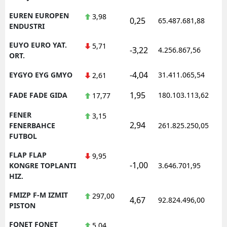
EUREN EUROPEN
3,98
0,25
65.487.681,88
1
ENDUSTRI
EUYO EURO YAT.
5,71
-3,22
4.256.867,56
1
ORT.
-4,04
EYGYO EYG GMYO
31.411.065,54
1
2,61
1,95
FADE FADE GIDA
180.103.113,62
1
17,77
FENER
3,15
2,94
1
FENERBAHCE
261.825.250,05
FUTBOL
FLAP FLAP
9,95
-1,00
1
KONGRE TOPLANTI
3.646.701,95
HIZ.
FMIZP F-M IZMIT
297,00
4,67
92.824.496,00
1
PISTON
FONET FONET
5,04