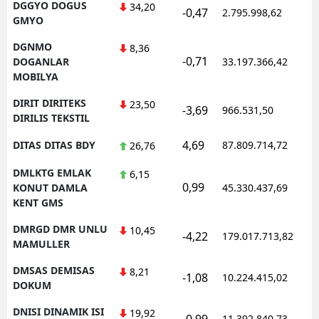
DGGYO DOGUS
34,20
-0,47
2.795.998,62
1
GMYO
DGNMO
8,36
-0,71
1
DOGANLAR
33.197.366,42
MOBILYA
DIRIT DIRITEKS
23,50
-3,69
966.531,50
1
DIRILIS TEKSTIL
4,69
DITAS DITAS BDY
87.809.714,72
1
26,76
DMLKTG EMLAK
6,15
0,99
1
KONUT DAMLA
45.330.437,69
KENT GMS
DMRGD DMR UNLU
10,45
-4,22
179.017.713,82
1
MAMULLER
DMSAS DEMISAS
8,21
-1,08
10.224.415,02
1
DOKUM
DNISI DINAMIK ISI
19,92
-0,99
11.392.840,73
1