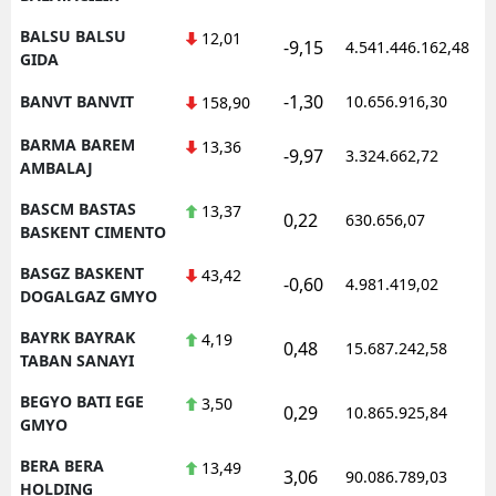
BALSU BALSU
12,01
-9,15
4.541.446.162,48
1
GIDA
-1,30
BANVT BANVIT
10.656.916,30
1
158,90
BARMA BAREM
13,36
-9,97
3.324.662,72
1
AMBALAJ
BASCM BASTAS
13,37
0,22
630.656,07
1
BASKENT CIMENTO
BASGZ BASKENT
43,42
-0,60
4.981.419,02
1
DOGALGAZ GMYO
BAYRK BAYRAK
4,19
0,48
15.687.242,58
1
TABAN SANAYI
BEGYO BATI EGE
3,50
0,29
10.865.925,84
1
GMYO
BERA BERA
13,49
3,06
90.086.789,03
1
HOLDING