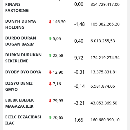
0,00
1
FINANS
854.729.417,00
FAKTORING
DUNYH DUNYA
146,30
-1,48
105.382.265,20
1
HOLDING
DURDO DURAN
5,05
0,40
6.013.255,53
1
DOGAN BASIM
DURKN DURUKAN
22,58
9,72
174.219.274,34
1
SEKERLEME
-0,31
DYOBY DYO BOYA
13.375.831,81
1
12,90
DZGYO DENIZ
7,16
-0,14
6.581.874,06
1
GMYO
EBEBK EBEBEK
79,95
-3,21
43.053.369,50
1
MAGAZACILIK
ECILC ECZACIBASI
70,65
1,65
160.680.990,10
1
ILAC