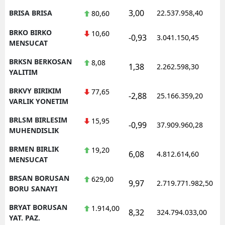
3,00
BRISA BRISA
22.537.958,40
1
80,60
BRKO BIRKO
10,60
-0,93
3.041.150,45
1
MENSUCAT
BRKSN BERKOSAN
8,08
1,38
2.262.598,30
1
YALITIM
BRKVY BIRIKIM
77,65
-2,88
25.166.359,20
1
VARLIK YONETIM
BRLSM BIRLESIM
15,95
-0,99
37.909.960,28
1
MUHENDISLIK
BRMEN BIRLIK
19,20
6,08
4.812.614,60
1
MENSUCAT
BRSAN BORUSAN
629,00
9,97
2.719.771.982,50
1
BORU SANAYI
BRYAT BORUSAN
1.914,00
8,32
324.794.033,00
1
YAT. PAZ.