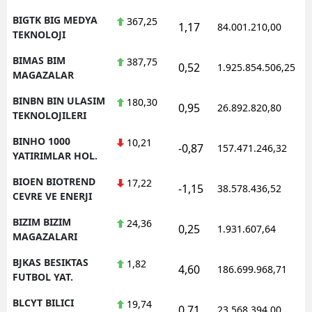
BIGTK BIG MEDYA
367,25
1,17
84.001.210,00
1
TEKNOLOJI
BIMAS BIM
387,75
0,52
1.925.854.506,25
1
MAGAZALAR
BINBN BIN ULASIM
180,30
0,95
26.892.820,80
1
TEKNOLOJILERI
BINHO 1000
10,21
-0,87
157.471.246,32
1
YATIRIMLAR HOL.
BIOEN BIOTREND
17,22
-1,15
38.578.436,52
1
CEVRE VE ENERJI
BIZIM BIZIM
24,36
0,25
1.931.607,64
1
MAGAZALARI
BJKAS BESIKTAS
1,82
4,60
186.699.968,71
1
FUTBOL YAT.
BLCYT BILICI
19,74
0,71
23.568.394,00
1