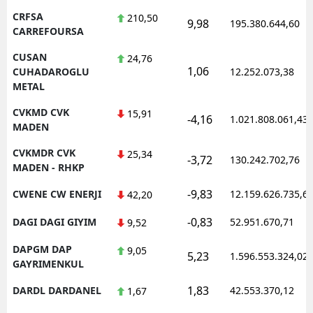
CRFSA
210,50
9,98
195.380.644,60
CARREFOURSA
CUSAN
24,76
1,06
CUHADAROGLU
12.252.073,38
METAL
CVKMD CVK
15,91
-4,16
1.021.808.061,43
MADEN
CVKMDR CVK
25,34
-3,72
130.242.702,76
MADEN - RHKP
-9,83
CWENE CW ENERJI
12.159.626.735,6
42,20
-0,83
DAGI DAGI GIYIM
52.951.670,71
9,52
DAPGM DAP
9,05
5,23
1.596.553.324,02
GAYRIMENKUL
1,83
DARDL DARDANEL
42.553.370,12
1,67