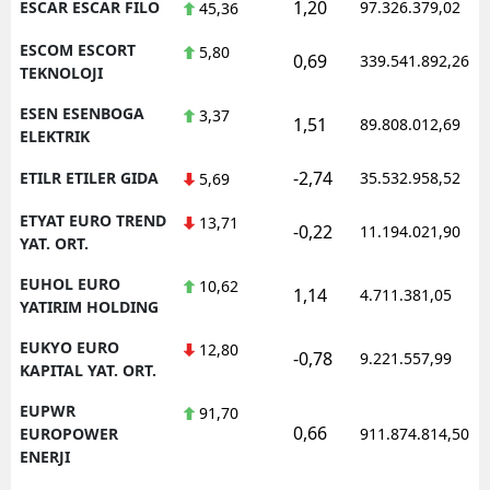
1,20
ESCAR ESCAR FILO
97.326.379,02
45,36
ESCOM ESCORT
5,80
0,69
339.541.892,26
TEKNOLOJI
ESEN ESENBOGA
3,37
1,51
89.808.012,69
ELEKTRIK
-2,74
ETILR ETILER GIDA
35.532.958,52
5,69
ETYAT EURO TREND
13,71
-0,22
11.194.021,90
YAT. ORT.
EUHOL EURO
10,62
1,14
4.711.381,05
YATIRIM HOLDING
EUKYO EURO
12,80
-0,78
9.221.557,99
KAPITAL YAT. ORT.
EUPWR
91,70
0,66
EUROPOWER
911.874.814,50
ENERJI