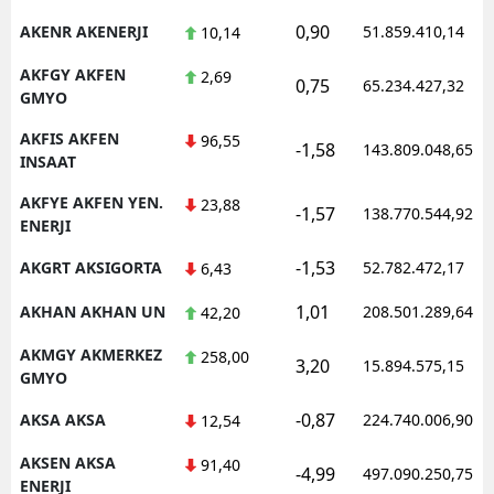
0,90
AKENR AKENERJI
51.859.410,14
10,14
AKFGY AKFEN
2,69
0,75
65.234.427,32
GMYO
AKFIS AKFEN
96,55
-1,58
143.809.048,65
INSAAT
AKFYE AKFEN YEN.
23,88
-1,57
138.770.544,92
ENERJI
-1,53
AKGRT AKSIGORTA
52.782.472,17
6,43
1,01
AKHAN AKHAN UN
208.501.289,64
42,20
AKMGY AKMERKEZ
258,00
3,20
15.894.575,15
GMYO
-0,87
AKSA AKSA
224.740.006,90
12,54
AKSEN AKSA
91,40
-4,99
497.090.250,75
ENERJI