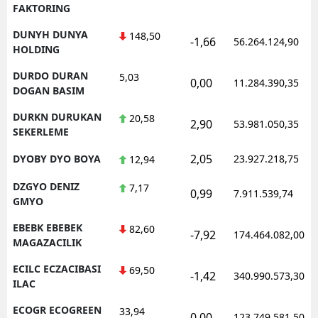
FAKTORING
DUNYH DUNYA
148,50
-1,66
56.264.124,90
HOLDING
DURDO DURAN
5,03
0,00
11.284.390,35
DOGAN BASIM
DURKN DURUKAN
20,58
2,90
53.981.050,35
SEKERLEME
2,05
DYOBY DYO BOYA
23.927.218,75
12,94
DZGYO DENIZ
7,17
0,99
7.911.539,74
GMYO
EBEBK EBEBEK
82,60
-7,92
174.464.082,00
MAGAZACILIK
ECILC ECZACIBASI
69,50
-1,42
340.990.573,30
ILAC
ECOGR ECOGREEN
33,94
0,00
123.749.581,50