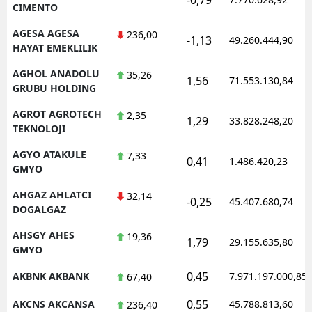
CIMENTO
AGESA AGESA
236,00
-1,13
49.260.444,90
HAYAT EMEKLILIK
AGHOL ANADOLU
35,26
1,56
71.553.130,84
GRUBU HOLDING
AGROT AGROTECH
2,35
1,29
33.828.248,20
TEKNOLOJI
AGYO ATAKULE
7,33
0,41
1.486.420,23
GMYO
AHGAZ AHLATCI
32,14
-0,25
45.407.680,74
DOGALGAZ
AHSGY AHES
19,36
1,79
29.155.635,80
GMYO
0,45
AKBNK AKBANK
7.971.197.000,85
67,40
0,55
AKCNS AKCANSA
45.788.813,60
236,40