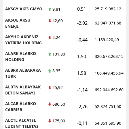
0,51
AKSGY AKIS GMYO
25.719.982,12
9,81
AKSUE AKSU
42,60
-2,92
62.947.071,68
ENERJI
AKYHO AKDENIZ
2,24
-0,44
1.189.420,49
YATIRIM HOLDING
ALARK ALARKO
101,80
1,50
320.678.263,15
HOLDING
ALBRK ALBARAKA
8,35
1,58
106.449.455,94
TURK
ALBTN ALBAYRAK
25,92
-1,14
692.044.692,60
BETON SANAYI
ALCAR ALARKO
686,50
-2,76
52.374.751,50
CARRIER
ALCTL ALCATEL
175,00
-0,11
54.351.595,90
LUCENT TELETAS