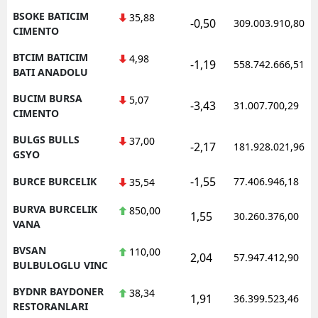
BSOKE BATICIM
35,88
-0,50
309.003.910,80
CIMENTO
BTCIM BATICIM
4,98
-1,19
558.742.666,51
BATI ANADOLU
BUCIM BURSA
5,07
-3,43
31.007.700,29
CIMENTO
BULGS BULLS
37,00
-2,17
181.928.021,96
GSYO
-1,55
BURCE BURCELIK
77.406.946,18
35,54
BURVA BURCELIK
850,00
1,55
30.260.376,00
VANA
BVSAN
110,00
2,04
57.947.412,90
BULBULOGLU VINC
BYDNR BAYDONER
38,34
1,91
36.399.523,46
RESTORANLARI