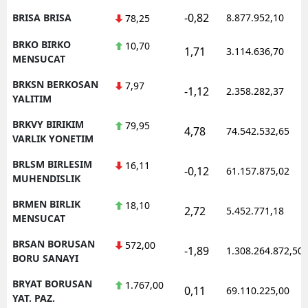
-0,82
BRISA BRISA
8.877.952,10
78,25
BRKO BIRKO
10,70
1,71
3.114.636,70
MENSUCAT
BRKSN BERKOSAN
7,97
-1,12
2.358.282,37
YALITIM
BRKVY BIRIKIM
79,95
4,78
74.542.532,65
VARLIK YONETIM
BRLSM BIRLESIM
16,11
-0,12
61.157.875,02
MUHENDISLIK
BRMEN BIRLIK
18,10
2,72
5.452.771,18
MENSUCAT
BRSAN BORUSAN
572,00
-1,89
1.308.264.872,50
BORU SANAYI
BRYAT BORUSAN
1.767,00
0,11
69.110.225,00
YAT. PAZ.