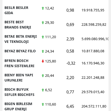
BESLR BESLER
12,42
0,98
19.918.755,95
GIDA
BESTE BEST
29,30
0,69
228.598.259,82
BRANDS ENERJI
BETAE BETA ENERJI
111,20
2,39
5.699.080.996,10
VE TEKNOLOJI
0,58
BEYAZ BEYAZ FILO
10.817.880,08
24,34
BFREN BOSCH
125,80
-0,32
16.170.946,30
FREN SISTEMLERI
BIENY BIEN YAPI
20,44
2,20
22.201.248,88
URUNLERI
BIGCH BUYUK
6,52
0,77
29.579.015,40
SEFLER BIGCHEFS
BIGEN BIRLESIM
110,60
6,45
204.572.111,80
GRUP ENERJI