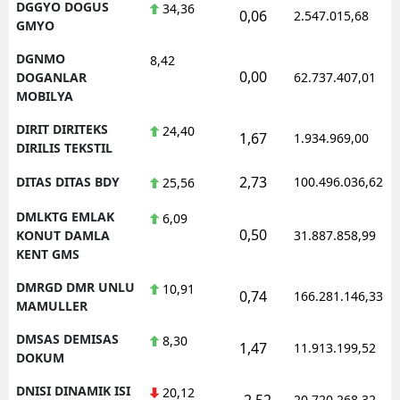
DGGYO DOGUS
34,36
0,06
2.547.015,68
GMYO
DGNMO
8,42
0,00
DOGANLAR
62.737.407,01
MOBILYA
DIRIT DIRITEKS
24,40
1,67
1.934.969,00
DIRILIS TEKSTIL
2,73
DITAS DITAS BDY
100.496.036,62
25,56
DMLKTG EMLAK
6,09
0,50
KONUT DAMLA
31.887.858,99
KENT GMS
DMRGD DMR UNLU
10,91
0,74
166.281.146,33
MAMULLER
DMSAS DEMISAS
8,30
1,47
11.913.199,52
DOKUM
DNISI DINAMIK ISI
20,12
-2,52
20.720.268,32