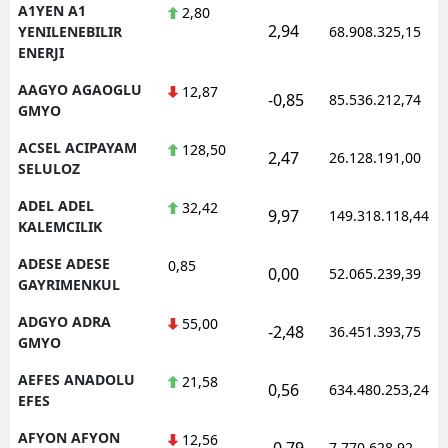
A1YEN A1
2,80
2,94
YENILENEBILIR
68.908.325,15
ENERJI
AAGYO AGAOGLU
12,87
-0,85
85.536.212,74
GMYO
ACSEL ACIPAYAM
128,50
2,47
26.128.191,00
SELULOZ
ADEL ADEL
32,42
9,97
149.318.118,44
KALEMCILIK
ADESE ADESE
0,85
0,00
52.065.239,39
GAYRIMENKUL
ADGYO ADRA
55,00
-2,48
36.451.393,75
GMYO
AEFES ANADOLU
21,58
0,56
634.480.253,24
EFES
AFYON AFYON
12,56
-0,79
7.770.628,92