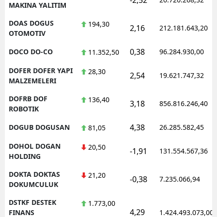
MAKINA YALITIM
DOAS DOGUS
194,30
2,16
212.181.643,20
OTOMOTIV
0,38
DOCO DO-CO
96.284.930,00
11.352,50
DOFER DOFER YAPI
28,30
2,54
19.621.747,32
MALZEMELERI
DOFRB DOF
136,40
3,18
856.816.246,40
ROBOTIK
4,38
DOGUB DOGUSAN
26.285.582,45
81,05
DOHOL DOGAN
20,50
-1,91
131.554.567,36
HOLDING
DOKTA DOKTAS
21,20
-0,38
7.235.066,94
DOKUMCULUK
DSTKF DESTEK
1.773,00
4,29
FINANS
1.424.493.073,00