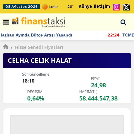
Künye
İletişim
08 Ağustos 2026
26
°
TCMB'nin rezervlerinde artan momentum devam ediyor
22:24
/
Hisse Senedi Fiyatları
CELHA CELIK HALAT
Son Güncelleme
FİYAT
18:10
24,98
DEĞİŞİM
HACİM(TL)
0,64%
58.444.547,38