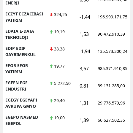
ENERJI
ECZYT ECZACIBASI
324,25
-1,44
196.999.171,75
YATIRIM
EDATA E-DATA
19,19
1,53
90.472.910,39
TEKNOLOJI
EDIP EDIP
38,38
-1,94
135.573.300,24
GAYRIMENKUL
EFOR EFOR
19,77
3,67
985.371.910,85
YATIRIM
EGEEN EGE
5.272,50
0,81
39.131.285,00
ENDUSTRI
EGEGY EGEYAPI
29,40
1,31
29.776.579,96
AVRUPA GMYO
EGEPO NASMED
19,00
1,39
66.627.502,35
EGEPOL