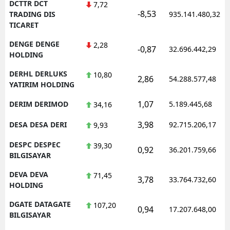
DCTTR DCT
7,72
-8,53
TRADING DIS
935.141.480,32
TICARET
DENGE DENGE
2,28
-0,87
32.696.442,29
HOLDING
DERHL DERLUKS
10,80
2,86
54.288.577,48
YATIRIM HOLDING
1,07
DERIM DERIMOD
5.189.445,68
34,16
3,98
DESA DESA DERI
92.715.206,17
9,93
DESPC DESPEC
39,30
0,92
36.201.759,66
BILGISAYAR
DEVA DEVA
71,45
3,78
33.764.732,60
HOLDING
DGATE DATAGATE
107,20
0,94
17.207.648,00
BILGISAYAR