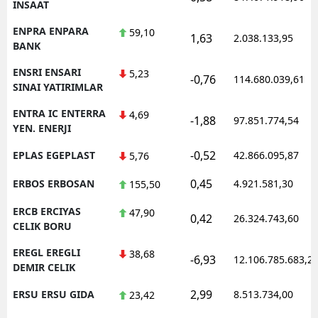
INSAAT
ENPRA ENPARA
59,10
1,63
2.038.133,95
BANK
ENSRI ENSARI
5,23
-0,76
114.680.039,61
SINAI YATIRIMLAR
ENTRA IC ENTERRA
4,69
-1,88
97.851.774,54
YEN. ENERJI
-0,52
EPLAS EGEPLAST
42.866.095,87
5,76
0,45
ERBOS ERBOSAN
4.921.581,30
155,50
ERCB ERCIYAS
47,90
0,42
26.324.743,60
CELIK BORU
EREGL EREGLI
38,68
-6,93
12.106.785.683,2
DEMIR CELIK
2,99
ERSU ERSU GIDA
8.513.734,00
23,42