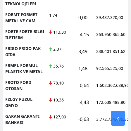
TEKNOLOJILERI
FORMT FORMET
1,74
0,00
39.437.320,00
METAL VE CAM
FORTE FORTE BILGI
113,30
-4,15
363.950.365,60
ILETISIM
FRIGO FRIGO PAK
2,37
3,49
238.401.851,62
GIDA
FRMPL FORMUL
35,76
1,48
92.565.525,00
PLASTIK VE METAL
FROTO FORD
78,10
-0,64
1.602.362.688,95
OTOSAN
FZLGY FUZUL
10,36
-4,43
172.638.488,80
GMYO
GARAN GARANTI
127,00
-0,63
3.772.734.436,30
BANKASI