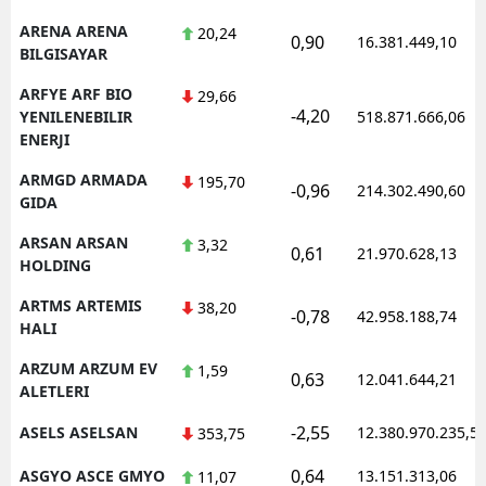
ARENA ARENA
20,24
0,90
16.381.449,10
BILGISAYAR
ARFYE ARF BIO
29,66
-4,20
YENILENEBILIR
518.871.666,06
ENERJI
ARMGD ARMADA
195,70
-0,96
214.302.490,60
GIDA
ARSAN ARSAN
3,32
0,61
21.970.628,13
HOLDING
ARTMS ARTEMIS
38,20
-0,78
42.958.188,74
HALI
ARZUM ARZUM EV
1,59
0,63
12.041.644,21
ALETLERI
-2,55
ASELS ASELSAN
12.380.970.235,5
353,75
0,64
ASGYO ASCE GMYO
13.151.313,06
11,07