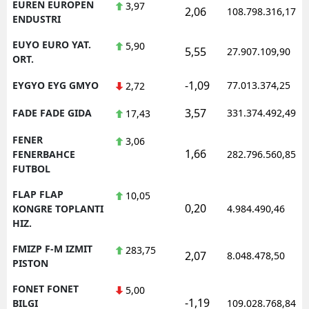
EUREN EUROPEN
3,97
2,06
108.798.316,17
ENDUSTRI
EUYO EURO YAT.
5,90
5,55
27.907.109,90
ORT.
-1,09
EYGYO EYG GMYO
77.013.374,25
2,72
3,57
FADE FADE GIDA
331.374.492,49
17,43
FENER
3,06
1,66
FENERBAHCE
282.796.560,85
FUTBOL
FLAP FLAP
10,05
0,20
KONGRE TOPLANTI
4.984.490,46
HIZ.
FMIZP F-M IZMIT
283,75
2,07
8.048.478,50
PISTON
FONET FONET
5,00
-1,19
BILGI
109.028.768,84