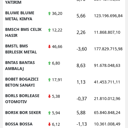
YATIRIM
BLUME BLUME
36,20
5,66
123.196.696,84
METAL KIMYA
BMSCH BMS CELIK
12,22
2,26
11.868.807,10
HASIR
BMSTL BMS
46,66
-3,60
177.829.715,98
BIRLESIK METAL
BNTAS BANTAS
6,80
8,63
91.678.048,63
AMBALAJ
BOBET BOGAZICI
17,91
1,13
41.453.711,11
BETON SANAYI
BORLS BORLEASE
5,38
-0,37
21.810.012,96
OTOMOTIV
5,88
BORSK BOR SEKER
65.840.848,24
5,94
-1,13
BOSSA BOSSA
10.361.008,49
6,12