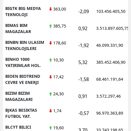
BIGTK BIG MEDYA
363,00
-2,09
103.456.405,50
TEKNOLOJI
BIMAS BIM
385,75
0,92
3.513.897.605,75
MAGAZALAR
BINBN BIN ULASIM
178,60
-1,92
46.099.331,90
TEKNOLOJILERI
BINHO 1000
10,30
5,32
385.452.406,90
YATIRIMLAR HOL.
BIOEN BIOTREND
17,42
-1,58
68.461.191,64
CEVRE VE ENERJI
BIZIM BIZIM
24,30
0,91
3.572.297,46
MAGAZALARI
BJKAS BESIKTAS
1,74
-0,57
96.970.363,89
FUTBOL YAT.
BLCYT BILICI
19,60
3,70
33.743.198,65