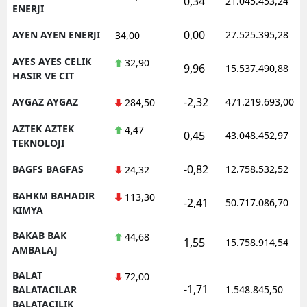
0,34
21.045.453,24
ENERJI
0,00
AYEN AYEN ENERJI
27.525.395,28
34,00
AYES AYES CELIK
32,90
9,96
15.537.490,88
HASIR VE CIT
-2,32
AYGAZ AYGAZ
471.219.693,00
284,50
AZTEK AZTEK
4,47
0,45
43.048.452,97
TEKNOLOJI
-0,82
BAGFS BAGFAS
12.758.532,52
24,32
BAHKM BAHADIR
113,30
-2,41
50.717.086,70
KIMYA
BAKAB BAK
44,68
1,55
15.758.914,54
AMBALAJ
BALAT
72,00
-1,71
BALATACILAR
1.548.845,50
BALATACILIK