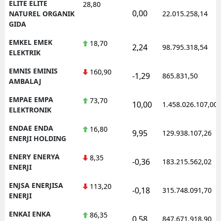
ELITE ELITE
28,80
0,00
NATUREL ORGANIK
22.015.258,14
GIDA
EMKEL EMEK
18,70
2,24
98.795.318,54
ELEKTRIK
EMNIS EMINIS
160,90
-1,29
865.831,50
AMBALAJ
EMPAE EMPA
73,70
10,00
1.458.026.107,00
ELEKTRONIK
ENDAE ENDA
16,80
9,95
129.938.107,26
ENERJI HOLDING
ENERY ENERYA
8,35
-0,36
183.215.562,02
ENERJI
ENJSA ENERJISA
113,20
-0,18
315.748.091,70
ENERJI
ENKAI ENKA
86,35
0,58
847.671.918,90