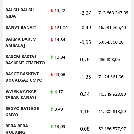
BALSU BALSU
13,22
-2,07
713.863.347,85
GIDA
-0,49
BANVT BANVIT
16.931.765,40
161,00
BARMA BAREM
14,84
-9,95
5.064.966,20
AMBALAJ
BASCM BASTAS
13,34
0,76
486.823,05
BASKENT CIMENTO
BASGZ BASKENT
43,68
-1,36
7.124.661,96
DOGALGAZ GMYO
BAYRK BAYRAK
4,17
0,24
16.349.928,80
TABAN SANAYI
BEGYO BATI EGE
3,49
1,16
11.902.813,59
GMYO
BERA BERA
13,09
0,08
52.186.577,97
HOLDING