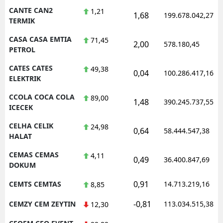
CANTE CAN2
1,21
1,68
199.678.042,27
TERMIK
CASA CASA EMTIA
71,45
2,00
578.180,45
PETROL
CATES CATES
49,38
0,04
100.286.417,16
ELEKTRIK
CCOLA COCA COLA
89,00
1,48
390.245.737,55
ICECEK
CELHA CELIK
24,98
0,64
58.444.547,38
HALAT
CEMAS CEMAS
4,11
0,49
36.400.847,69
DOKUM
0,91
CEMTS CEMTAS
14.713.219,16
8,85
-0,81
CEMZY CEM ZEYTIN
113.034.515,38
12,30