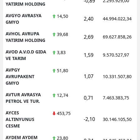
-0,89
2.295.929,00
YATIRIM HOLDING
AVGYO AVRASYA
14,50
2,40
44.994.022,34
GMYO
AVHOL AVRUPA
39,68
2,69
69.627.858,26
YATIRIM HOLDING
AVOD A.V.O.D GIDA
3,83
1,59
9.570.527,97
VE TARIM
AVPGY
51,80
1,07
AVRUPAKENT
10.331.507,80
GMYO
AVTUR AVRASYA
12,74
0,71
7.463.383,75
PETROL VE TUR.
AYCES
453,75
-2,10
ALTINYUNUS
30.146.105,50
CESME
AYDEM AYDEM
23,80