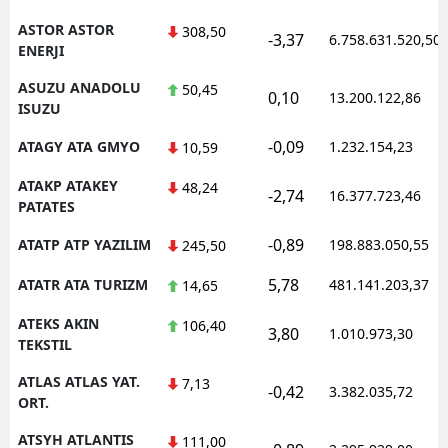
ASTOR ASTOR
308,50
-3,37
6.758.631.520,50
ENERJI
ASUZU ANADOLU
50,45
0,10
13.200.122,86
ISUZU
-0,09
ATAGY ATA GMYO
1.232.154,23
10,59
ATAKP ATAKEY
48,24
-2,74
16.377.723,46
PATATES
-0,89
ATATP ATP YAZILIM
198.883.050,55
245,50
5,78
ATATR ATA TURIZM
481.141.203,37
14,65
ATEKS AKIN
106,40
3,80
1.010.973,30
TEKSTIL
ATLAS ATLAS YAT.
7,13
-0,42
3.382.035,72
ORT.
ATSYH ATLANTIS
111,00