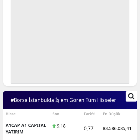
#Borsa İstanbulda İşlem Gören Tüm Hisseler
Hisse
Son
Fark%
En Düşük
A1CAP A1 CAPITAL
9,18
0,77
83.586.085,41
YATIRIM