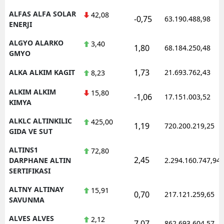
ALFAS ALFA SOLAR
42,08
-0,75
63.190.488,98
ENERJI
ALGYO ALARKO
3,40
1,80
68.184.250,48
GMYO
1,73
ALKA ALKIM KAGIT
21.693.762,43
8,23
ALKIM ALKIM
15,80
-1,06
17.151.003,52
KIMYA
ALKLC ALTINKILIC
425,00
1,19
720.200.219,25
GIDA VE SUT
ALTINS1
72,80
2,45
DARPHANE ALTIN
2.294.160.747,94
SERTIFIKASI
ALTNY ALTINAY
15,91
0,70
217.121.259,65
SAVUNMA
ALVES ALVES
2,12
7,07
862.693.604,57