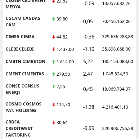
CEOEM CEO EVENT
22,82
-0,09
13.057.682,76
MEDYA
CGCAM CAGDAS
39,80
0,05
70.456.162,06
CAM
-0,36
CIMSA CIMSA
329.636.288,88
44,82
-1,10
CLEBI CELEBI
35.898.068,00
1.437,00
5,22
CMBTN CIMBETON
185.153.083,00
1.614,00
2,47
CMENT CIMENTAS
1.045.824,50
279,50
CONSE CONSUS
2,25
0,45
18.969.734,97
ENERJI
COSMO COSMOS
114,70
-1,38
4.216.401,10
YAT. HOLDING
CRDFA
30,64
-9,99
CREDITWEST
220.906.756,38
FAKTORING