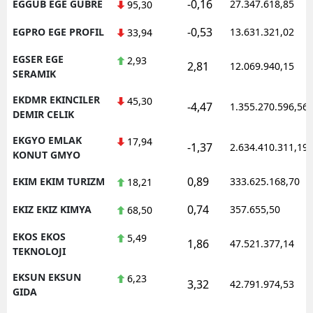
-0,16
EGGUB EGE GUBRE
27.347.618,85
95,30
-0,53
EGPRO EGE PROFIL
13.631.321,02
33,94
EGSER EGE
2,93
2,81
12.069.940,15
SERAMIK
EKDMR EKINCILER
45,30
-4,47
1.355.270.596,56
DEMIR CELIK
EKGYO EMLAK
17,94
-1,37
2.634.410.311,19
KONUT GMYO
0,89
EKIM EKIM TURIZM
333.625.168,70
18,21
0,74
EKIZ EKIZ KIMYA
357.655,50
68,50
EKOS EKOS
5,49
1,86
47.521.377,14
TEKNOLOJI
EKSUN EKSUN
6,23
3,32
42.791.974,53
GIDA