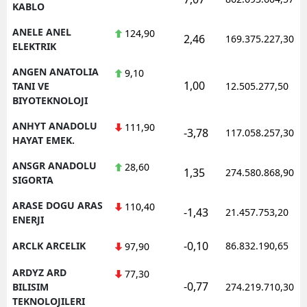
KABLO
ANELE ANEL
124,90
2,46
169.375.227,30
ELEKTRIK
ANGEN ANATOLIA
9,10
1,00
TANI VE
12.505.277,50
BIYOTEKNOLOJI
ANHYT ANADOLU
111,90
-3,78
117.058.257,30
HAYAT EMEK.
ANSGR ANADOLU
28,60
1,35
274.580.868,90
SIGORTA
ARASE DOGU ARAS
110,40
-1,43
21.457.753,20
ENERJI
-0,10
ARCLK ARCELIK
86.832.190,65
97,90
ARDYZ ARD
77,30
-0,77
BILISIM
274.219.710,30
TEKNOLOJILERI