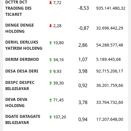
DCTTR DCT
7,72
-8,53
TRADING DIS
935.141.480,32
TICARET
DENGE DENGE
2,28
-0,87
32.696.442,29
HOLDING
DERHL DERLUKS
10,80
2,86
54.288.577,48
YATIRIM HOLDING
1,07
DERIM DERIMOD
5.189.445,68
34,16
3,98
DESA DESA DERI
92.715.206,17
9,93
DESPC DESPEC
39,30
0,92
36.201.759,66
BILGISAYAR
DEVA DEVA
71,45
3,78
33.764.732,60
HOLDING
DGATE DATAGATE
107,20
0,94
17.207.648,00
BILGISAYAR