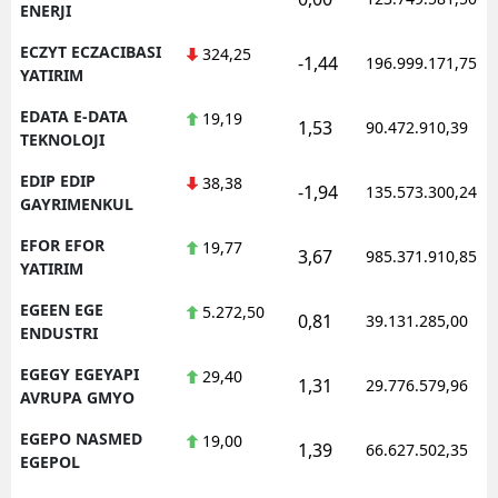
ENERJI
ECZYT ECZACIBASI
324,25
-1,44
196.999.171,75
YATIRIM
EDATA E-DATA
19,19
1,53
90.472.910,39
TEKNOLOJI
EDIP EDIP
38,38
-1,94
135.573.300,24
GAYRIMENKUL
EFOR EFOR
19,77
3,67
985.371.910,85
YATIRIM
EGEEN EGE
5.272,50
0,81
39.131.285,00
ENDUSTRI
EGEGY EGEYAPI
29,40
1,31
29.776.579,96
AVRUPA GMYO
EGEPO NASMED
19,00
1,39
66.627.502,35
EGEPOL