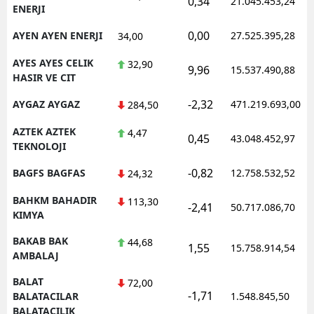
0,34
21.045.453,24
ENERJI
0,00
AYEN AYEN ENERJI
27.525.395,28
34,00
AYES AYES CELIK
32,90
9,96
15.537.490,88
HASIR VE CIT
-2,32
AYGAZ AYGAZ
471.219.693,00
284,50
AZTEK AZTEK
4,47
0,45
43.048.452,97
TEKNOLOJI
-0,82
BAGFS BAGFAS
12.758.532,52
24,32
BAHKM BAHADIR
113,30
-2,41
50.717.086,70
KIMYA
BAKAB BAK
44,68
1,55
15.758.914,54
AMBALAJ
BALAT
72,00
-1,71
BALATACILAR
1.548.845,50
BALATACILIK