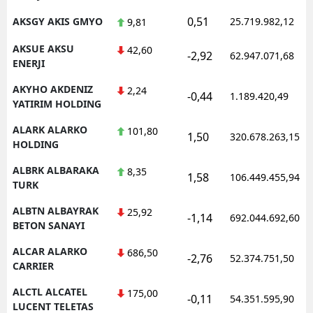
0,51
AKSGY AKIS GMYO
25.719.982,12
9,81
AKSUE AKSU
42,60
-2,92
62.947.071,68
ENERJI
AKYHO AKDENIZ
2,24
-0,44
1.189.420,49
YATIRIM HOLDING
ALARK ALARKO
101,80
1,50
320.678.263,15
HOLDING
ALBRK ALBARAKA
8,35
1,58
106.449.455,94
TURK
ALBTN ALBAYRAK
25,92
-1,14
692.044.692,60
BETON SANAYI
ALCAR ALARKO
686,50
-2,76
52.374.751,50
CARRIER
ALCTL ALCATEL
175,00
-0,11
54.351.595,90
LUCENT TELETAS