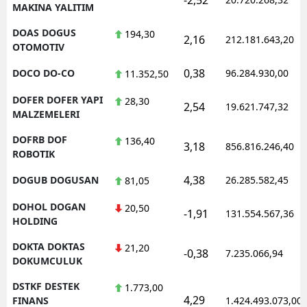
MAKINA YALITIM
DOAS DOGUS
194,30
2,16
212.181.643,20
OTOMOTIV
0,38
DOCO DO-CO
96.284.930,00
11.352,50
DOFER DOFER YAPI
28,30
2,54
19.621.747,32
MALZEMELERI
DOFRB DOF
136,40
3,18
856.816.246,40
ROBOTIK
4,38
DOGUB DOGUSAN
26.285.582,45
81,05
DOHOL DOGAN
20,50
-1,91
131.554.567,36
HOLDING
DOKTA DOKTAS
21,20
-0,38
7.235.066,94
DOKUMCULUK
DSTKF DESTEK
1.773,00
4,29
FINANS
1.424.493.073,00