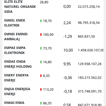
ELITE ELITE
28,80
0,00
NATUREL ORGANIK
22.015.258,14
GIDA
EMKEL EMEK
18,70
2,24
98.795.318,54
ELEKTRIK
EMNIS EMINIS
160,90
-1,29
865.831,50
AMBALAJ
EMPAE EMPA
73,70
10,00
1.458.026.107,00
ELEKTRONIK
ENDAE ENDA
16,80
9,95
129.938.107,26
ENERJI HOLDING
ENERY ENERYA
8,35
-0,36
183.215.562,02
ENERJI
ENJSA ENERJISA
113,20
-0,18
315.748.091,70
ENERJI
ENKAI ENKA
86,35
0,58
847.671.918,90