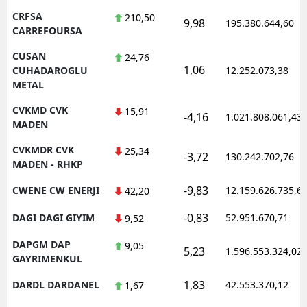
CRFSA
210,50
9,98
195.380.644,60
CARREFOURSA
CUSAN
24,76
1,06
CUHADAROGLU
12.252.073,38
METAL
CVKMD CVK
15,91
-4,16
1.021.808.061,43
MADEN
CVKMDR CVK
25,34
-3,72
130.242.702,76
MADEN - RHKP
-9,83
CWENE CW ENERJI
12.159.626.735,6
42,20
-0,83
DAGI DAGI GIYIM
52.951.670,71
9,52
DAPGM DAP
9,05
5,23
1.596.553.324,02
GAYRIMENKUL
1,83
DARDL DARDANEL
42.553.370,12
1,67