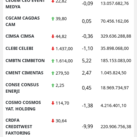
CEOEM CEO EVENT
22,82
-0,09
13.057.682,76
MEDYA
CGCAM CAGDAS
39,80
0,05
70.456.162,06
CAM
-0,36
CIMSA CIMSA
329.636.288,88
44,82
-1,10
CLEBI CELEBI
35.898.068,00
1.437,00
5,22
CMBTN CIMBETON
185.153.083,00
1.614,00
2,47
CMENT CIMENTAS
1.045.824,50
279,50
CONSE CONSUS
2,25
0,45
18.969.734,97
ENERJI
COSMO COSMOS
114,70
-1,38
4.216.401,10
YAT. HOLDING
CRDFA
30,64
-9,99
CREDITWEST
220.906.756,38
FAKTORING