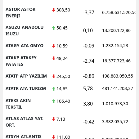
ASTOR ASTOR
308,50
-3,37
6.758.631.520,50
ENERJI
ASUZU ANADOLU
50,45
0,10
13.200.122,86
ISUZU
-0,09
ATAGY ATA GMYO
1.232.154,23
10,59
ATAKP ATAKEY
48,24
-2,74
16.377.723,46
PATATES
-0,89
ATATP ATP YAZILIM
198.883.050,55
245,50
5,78
ATATR ATA TURIZM
481.141.203,37
14,65
ATEKS AKIN
106,40
3,80
1.010.973,30
TEKSTIL
ATLAS ATLAS YAT.
7,13
-0,42
3.382.035,72
ORT.
ATSYH ATLANTIS
111,00