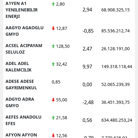
A1YEN A1
2,80
2,94
YENILENEBILIR
68.908.325,15
ENERJI
AAGYO AGAOGLU
12,87
-0,85
85.536.212,74
GMYO
ACSEL ACIPAYAM
128,50
2,47
26.128.191,00
SELULOZ
ADEL ADEL
32,42
9,97
149.318.118,44
KALEMCILIK
ADESE ADESE
0,85
0,00
52.065.239,39
GAYRIMENKUL
ADGYO ADRA
55,00
-2,48
36.451.393,75
GMYO
AEFES ANADOLU
21,58
0,56
634.480.253,24
EFES
AFYON AFYON
12,56
-0,79
7.770.628,92