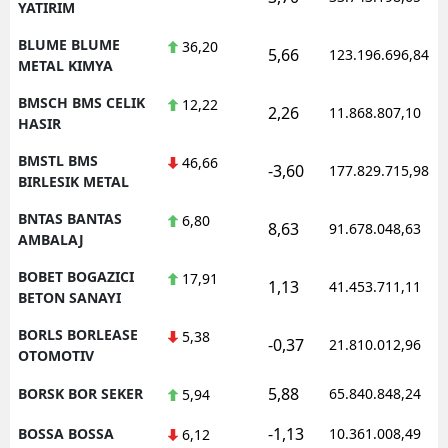
YATIRIM
BLUME BLUME
36,20
5,66
123.196.696,84
METAL KIMYA
BMSCH BMS CELIK
12,22
2,26
11.868.807,10
HASIR
BMSTL BMS
46,66
-3,60
177.829.715,98
BIRLESIK METAL
BNTAS BANTAS
6,80
8,63
91.678.048,63
AMBALAJ
BOBET BOGAZICI
17,91
1,13
41.453.711,11
BETON SANAYI
BORLS BORLEASE
5,38
-0,37
21.810.012,96
OTOMOTIV
5,88
BORSK BOR SEKER
65.840.848,24
5,94
-1,13
BOSSA BOSSA
10.361.008,49
6,12