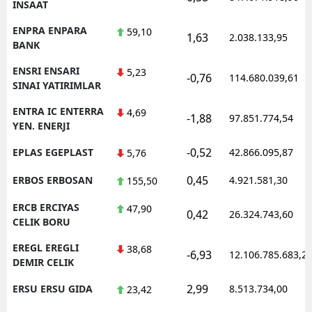
INSAAT
ENPRA ENPARA
59,10
1,63
2.038.133,95
BANK
ENSRI ENSARI
5,23
-0,76
114.680.039,61
SINAI YATIRIMLAR
ENTRA IC ENTERRA
4,69
-1,88
97.851.774,54
YEN. ENERJI
-0,52
EPLAS EGEPLAST
42.866.095,87
5,76
0,45
ERBOS ERBOSAN
4.921.581,30
155,50
ERCB ERCIYAS
47,90
0,42
26.324.743,60
CELIK BORU
EREGL EREGLI
38,68
-6,93
12.106.785.683,2
DEMIR CELIK
2,99
ERSU ERSU GIDA
8.513.734,00
23,42