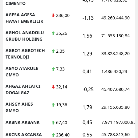
CIMENTO
AGESA AGESA
236,00
-1,13
49.260.444,90
HAYAT EMEKLILIK
AGHOL ANADOLU
35,26
1,56
71.553.130,84
GRUBU HOLDING
AGROT AGROTECH
2,35
1,29
33.828.248,20
TEKNOLOJI
AGYO ATAKULE
7,33
0,41
1.486.420,23
GMYO
AHGAZ AHLATCI
32,14
-0,25
45.407.680,74
DOGALGAZ
AHSGY AHES
19,36
1,79
29.155.635,80
GMYO
0,45
AKBNK AKBANK
7.971.197.000,85
67,40
0,55
AKCNS AKCANSA
45.788.813,60
236,40