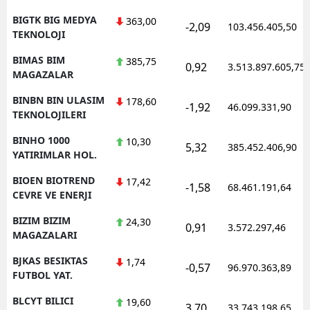
BIGTK BIG MEDYA
363,00
-2,09
103.456.405,50
TEKNOLOJI
BIMAS BIM
385,75
0,92
3.513.897.605,75
MAGAZALAR
BINBN BIN ULASIM
178,60
-1,92
46.099.331,90
TEKNOLOJILERI
BINHO 1000
10,30
5,32
385.452.406,90
YATIRIMLAR HOL.
BIOEN BIOTREND
17,42
-1,58
68.461.191,64
CEVRE VE ENERJI
BIZIM BIZIM
24,30
0,91
3.572.297,46
MAGAZALARI
BJKAS BESIKTAS
1,74
-0,57
96.970.363,89
FUTBOL YAT.
BLCYT BILICI
19,60
3,70
33.743.198,65