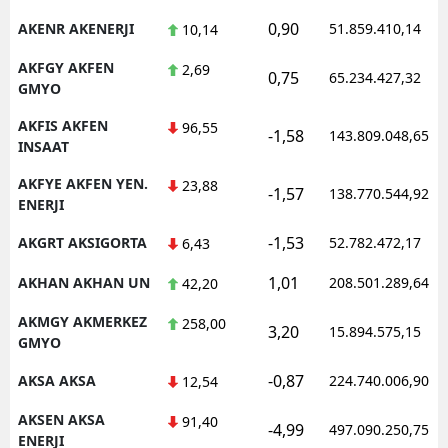
0,90
AKENR AKENERJI
51.859.410,14
10,14
AKFGY AKFEN
2,69
0,75
65.234.427,32
GMYO
AKFIS AKFEN
96,55
-1,58
143.809.048,65
INSAAT
AKFYE AKFEN YEN.
23,88
-1,57
138.770.544,92
ENERJI
-1,53
AKGRT AKSIGORTA
52.782.472,17
6,43
1,01
AKHAN AKHAN UN
208.501.289,64
42,20
AKMGY AKMERKEZ
258,00
3,20
15.894.575,15
GMYO
-0,87
AKSA AKSA
224.740.006,90
12,54
AKSEN AKSA
91,40
-4,99
497.090.250,75
ENERJI