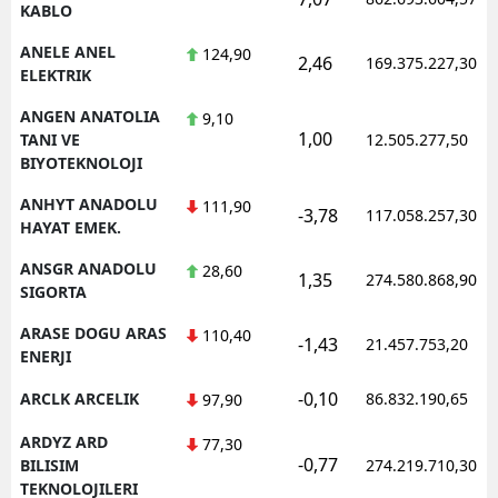
KABLO
ANELE ANEL
124,90
2,46
169.375.227,30
ELEKTRIK
ANGEN ANATOLIA
9,10
1,00
TANI VE
12.505.277,50
BIYOTEKNOLOJI
ANHYT ANADOLU
111,90
-3,78
117.058.257,30
HAYAT EMEK.
ANSGR ANADOLU
28,60
1,35
274.580.868,90
SIGORTA
ARASE DOGU ARAS
110,40
-1,43
21.457.753,20
ENERJI
-0,10
ARCLK ARCELIK
86.832.190,65
97,90
ARDYZ ARD
77,30
-0,77
BILISIM
274.219.710,30
TEKNOLOJILERI