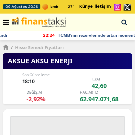
Künye
İletişim
09 Ağustos 2026
27
°
TCMB'nin rezervlerinde artan momentum devam ediyor
22:24
/
Hisse Senedi Fiyatları
AKSUE AKSU ENERJI
Son Güncelleme
FİYAT
18:10
42,60
DEĞİŞİM
HACİM(TL)
-2,92%
62.947.071,68