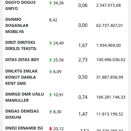
DGGYO DOGUS
34,36
0,06
2.547.015,68
GMYO
DGNMO
8,42
0,00
DOGANLAR
62.737.407,01
MOBILYA
DIRIT DIRITEKS
24,40
1,67
1.934.969,00
DIRILIS TEKSTIL
2,73
DITAS DITAS BDY
100.496.036,62
25,56
DMLKTG EMLAK
6,09
0,50
KONUT DAMLA
31.887.858,99
KENT GMS
DMRGD DMR UNLU
10,91
0,74
166.281.146,33
MAMULLER
DMSAS DEMISAS
8,30
1,47
11.913.199,52
DOKUM
DNISI DINAMIK ISI
20,12
-2,52
20.720.268,32