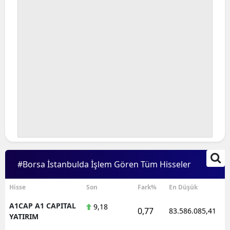
#Borsa İstanbulda İşlem Gören Tüm Hisseler
Hisse
Son
Fark%
En Düşük
A1CAP A1 CAPITAL
9,18
0,77
83.586.085,41
YATIRIM