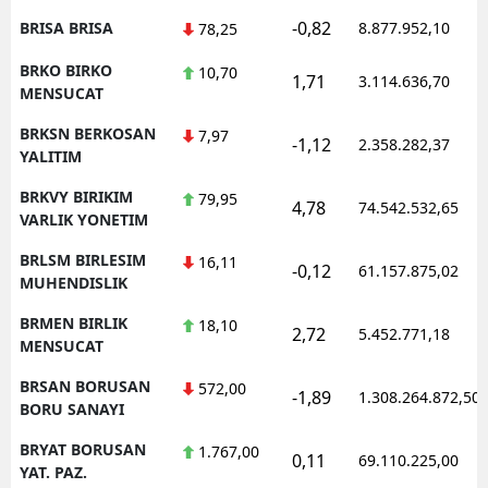
-0,82
BRISA BRISA
8.877.952,10
78,25
BRKO BIRKO
10,70
1,71
3.114.636,70
MENSUCAT
BRKSN BERKOSAN
7,97
-1,12
2.358.282,37
YALITIM
BRKVY BIRIKIM
79,95
4,78
74.542.532,65
VARLIK YONETIM
BRLSM BIRLESIM
16,11
-0,12
61.157.875,02
MUHENDISLIK
BRMEN BIRLIK
18,10
2,72
5.452.771,18
MENSUCAT
BRSAN BORUSAN
572,00
-1,89
1.308.264.872,50
BORU SANAYI
BRYAT BORUSAN
1.767,00
0,11
69.110.225,00
YAT. PAZ.