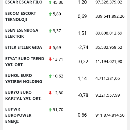
1,20
ESCAR ESCAR FILO
97.326.379,02
45,36
ESCOM ESCORT
5,80
0,69
339.541.892,26
TEKNOLOJI
ESEN ESENBOGA
3,37
1,51
89.808.012,69
ELEKTRIK
-2,74
ETILR ETILER GIDA
35.532.958,52
5,69
ETYAT EURO TREND
13,71
-0,22
11.194.021,90
YAT. ORT.
EUHOL EURO
10,62
1,14
4.711.381,05
YATIRIM HOLDING
EUKYO EURO
12,80
-0,78
9.221.557,99
KAPITAL YAT. ORT.
EUPWR
91,70
0,66
EUROPOWER
911.874.814,50
ENERJI