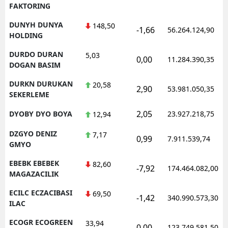
FAKTORING
DUNYH DUNYA
148,50
-1,66
56.264.124,90
HOLDING
DURDO DURAN
5,03
0,00
11.284.390,35
DOGAN BASIM
DURKN DURUKAN
20,58
2,90
53.981.050,35
SEKERLEME
2,05
DYOBY DYO BOYA
23.927.218,75
12,94
DZGYO DENIZ
7,17
0,99
7.911.539,74
GMYO
EBEBK EBEBEK
82,60
-7,92
174.464.082,00
MAGAZACILIK
ECILC ECZACIBASI
69,50
-1,42
340.990.573,30
ILAC
ECOGR ECOGREEN
33,94
0,00
123.749.581,50