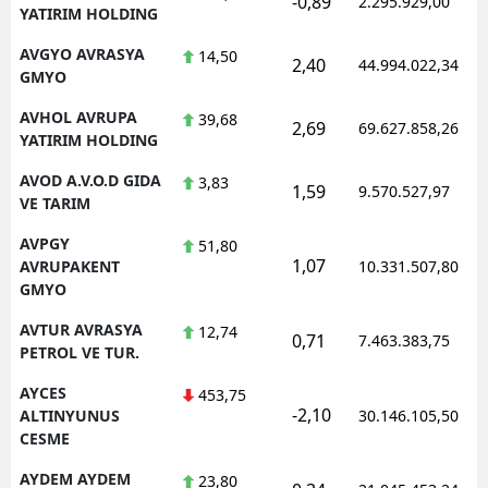
-0,89
2.295.929,00
YATIRIM HOLDING
AVGYO AVRASYA
14,50
2,40
44.994.022,34
GMYO
AVHOL AVRUPA
39,68
2,69
69.627.858,26
YATIRIM HOLDING
AVOD A.V.O.D GIDA
3,83
1,59
9.570.527,97
VE TARIM
AVPGY
51,80
1,07
AVRUPAKENT
10.331.507,80
GMYO
AVTUR AVRASYA
12,74
0,71
7.463.383,75
PETROL VE TUR.
AYCES
453,75
-2,10
ALTINYUNUS
30.146.105,50
CESME
AYDEM AYDEM
23,80