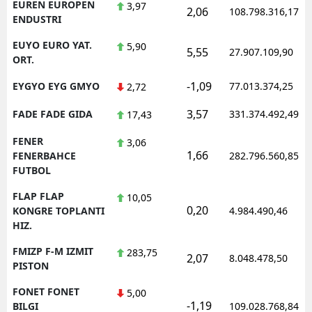
EUREN EUROPEN
3,97
2,06
108.798.316,17
ENDUSTRI
EUYO EURO YAT.
5,90
5,55
27.907.109,90
ORT.
-1,09
EYGYO EYG GMYO
77.013.374,25
2,72
3,57
FADE FADE GIDA
331.374.492,49
17,43
FENER
3,06
1,66
FENERBAHCE
282.796.560,85
FUTBOL
FLAP FLAP
10,05
0,20
KONGRE TOPLANTI
4.984.490,46
HIZ.
FMIZP F-M IZMIT
283,75
2,07
8.048.478,50
PISTON
FONET FONET
5,00
-1,19
BILGI
109.028.768,84