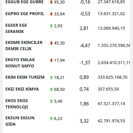
-0,16
EGGUB EGE GUBRE
27.347.618,85
95,30
-0,53
EGPRO EGE PROFIL
13.631.321,02
33,94
EGSER EGE
2,93
2,81
12.069.940,15
SERAMIK
EKDMR EKINCILER
45,30
-4,47
1.355.270.596,56
DEMIR CELIK
EKGYO EMLAK
17,94
-1,37
2.634.410.311,19
KONUT GMYO
0,89
EKIM EKIM TURIZM
333.625.168,70
18,21
0,74
EKIZ EKIZ KIMYA
357.655,50
68,50
EKOS EKOS
5,49
1,86
47.521.377,14
TEKNOLOJI
EKSUN EKSUN
6,23
3,32
42.791.974,53
GIDA