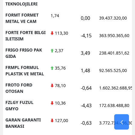
TEKNOLOJILERI
FORMT FORMET
1,74
0,00
39.437.320,00
METAL VE CAM
FORTE FORTE BILGI
113,30
-4,15
363.950.365,60
ILETISIM
FRIGO FRIGO PAK
2,37
3,49
238.401.851,62
GIDA
FRMPL FORMUL
35,76
1,48
92.565.525,00
PLASTIK VE METAL
FROTO FORD
78,10
-0,64
1.602.362.688,95
OTOSAN
FZLGY FUZUL
10,36
-4,43
172.638.488,80
GMYO
GARAN GARANTI
127,00
-0,63
3.772.734.436,30
BANKASI