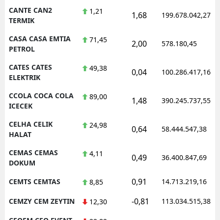
CANTE CAN2
1,21
1,68
199.678.042,27
TERMIK
CASA CASA EMTIA
71,45
2,00
578.180,45
PETROL
CATES CATES
49,38
0,04
100.286.417,16
ELEKTRIK
CCOLA COCA COLA
89,00
1,48
390.245.737,55
ICECEK
CELHA CELIK
24,98
0,64
58.444.547,38
HALAT
CEMAS CEMAS
4,11
0,49
36.400.847,69
DOKUM
0,91
CEMTS CEMTAS
14.713.219,16
8,85
-0,81
CEMZY CEM ZEYTIN
113.034.515,38
12,30