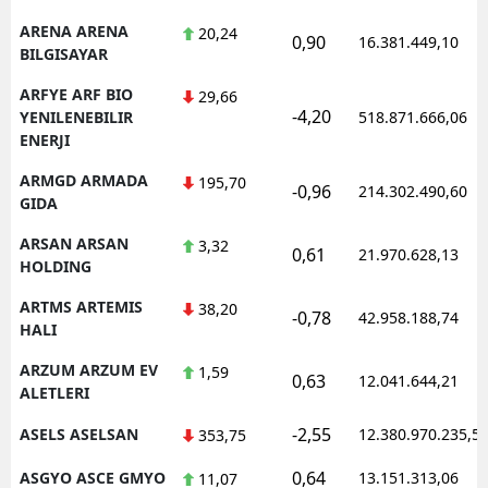
ARENA ARENA
20,24
0,90
16.381.449,10
BILGISAYAR
ARFYE ARF BIO
29,66
-4,20
YENILENEBILIR
518.871.666,06
ENERJI
ARMGD ARMADA
195,70
-0,96
214.302.490,60
GIDA
ARSAN ARSAN
3,32
0,61
21.970.628,13
HOLDING
ARTMS ARTEMIS
38,20
-0,78
42.958.188,74
HALI
ARZUM ARZUM EV
1,59
0,63
12.041.644,21
ALETLERI
-2,55
ASELS ASELSAN
12.380.970.235,5
353,75
0,64
ASGYO ASCE GMYO
13.151.313,06
11,07