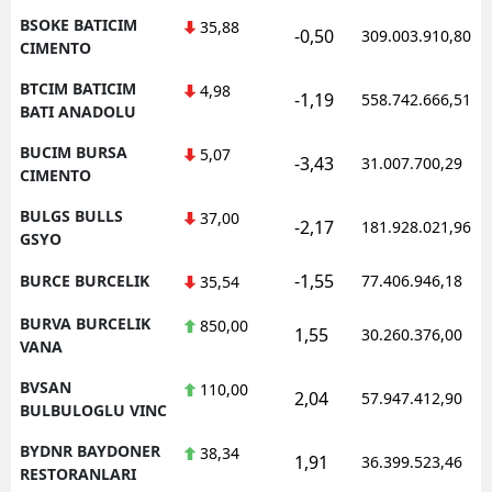
BSOKE BATICIM
35,88
-0,50
309.003.910,80
CIMENTO
BTCIM BATICIM
4,98
-1,19
558.742.666,51
BATI ANADOLU
BUCIM BURSA
5,07
-3,43
31.007.700,29
CIMENTO
BULGS BULLS
37,00
-2,17
181.928.021,96
GSYO
-1,55
BURCE BURCELIK
77.406.946,18
35,54
BURVA BURCELIK
850,00
1,55
30.260.376,00
VANA
BVSAN
110,00
2,04
57.947.412,90
BULBULOGLU VINC
BYDNR BAYDONER
38,34
1,91
36.399.523,46
RESTORANLARI