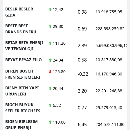
BESLR BESLER
12,42
0,98
19.918.755,95
GIDA
BESTE BEST
29,30
0,69
228.598.259,82
BRANDS ENERJI
BETAE BETA ENERJI
111,20
2,39
5.699.080.996,10
VE TEKNOLOJI
0,58
BEYAZ BEYAZ FILO
10.817.880,08
24,34
BFREN BOSCH
125,80
-0,32
16.170.946,30
FREN SISTEMLERI
BIENY BIEN YAPI
20,44
2,20
22.201.248,88
URUNLERI
BIGCH BUYUK
6,52
0,77
29.579.015,40
SEFLER BIGCHEFS
BIGEN BIRLESIM
110,60
6,45
204.572.111,80
GRUP ENERJI