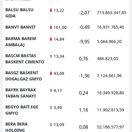
BALSU BALSU
13,22
-2,07
713.863.347,85
GIDA
-0,49
BANVT BANVIT
16.931.765,40
161,00
BARMA BAREM
14,84
-9,95
5.064.966,20
AMBALAJ
BASCM BASTAS
13,34
0,76
486.823,05
BASKENT CIMENTO
BASGZ BASKENT
43,68
-1,36
7.124.661,96
DOGALGAZ GMYO
BAYRK BAYRAK
4,17
0,24
16.349.928,80
TABAN SANAYI
BEGYO BATI EGE
3,49
1,16
11.902.813,59
GMYO
BERA BERA
13,09
0,08
52.186.577,97
HOLDING