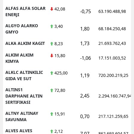
ALFAS ALFA SOLAR
42,08
-0,75
63.190.488,98
ENERJI
ALGYO ALARKO
3,40
1,80
68.184.250,48
GMYO
1,73
ALKA ALKIM KAGIT
21.693.762,43
8,23
ALKIM ALKIM
15,80
-1,06
17.151.003,52
KIMYA
ALKLC ALTINKILIC
425,00
1,19
720.200.219,25
GIDA VE SUT
ALTINS1
72,80
2,45
DARPHANE ALTIN
2.294.160.747,94
SERTIFIKASI
ALTNY ALTINAY
15,91
0,70
217.121.259,65
SAVUNMA
ALVES ALVES
2,12
7,07
862.693.604,57