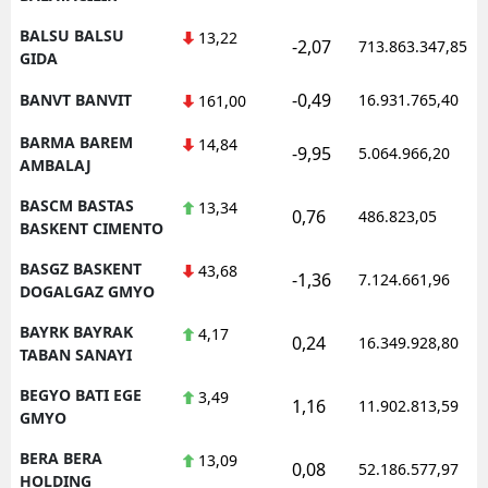
BALSU BALSU
13,22
-2,07
713.863.347,85
GIDA
-0,49
BANVT BANVIT
16.931.765,40
161,00
BARMA BAREM
14,84
-9,95
5.064.966,20
AMBALAJ
BASCM BASTAS
13,34
0,76
486.823,05
BASKENT CIMENTO
BASGZ BASKENT
43,68
-1,36
7.124.661,96
DOGALGAZ GMYO
BAYRK BAYRAK
4,17
0,24
16.349.928,80
TABAN SANAYI
BEGYO BATI EGE
3,49
1,16
11.902.813,59
GMYO
BERA BERA
13,09
0,08
52.186.577,97
HOLDING