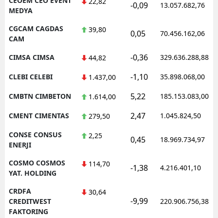
CEOEM CEO EVENT
22,82
-0,09
13.057.682,76
MEDYA
CGCAM CAGDAS
39,80
0,05
70.456.162,06
CAM
-0,36
CIMSA CIMSA
329.636.288,88
44,82
-1,10
CLEBI CELEBI
35.898.068,00
1.437,00
5,22
CMBTN CIMBETON
185.153.083,00
1.614,00
2,47
CMENT CIMENTAS
1.045.824,50
279,50
CONSE CONSUS
2,25
0,45
18.969.734,97
ENERJI
COSMO COSMOS
114,70
-1,38
4.216.401,10
YAT. HOLDING
CRDFA
30,64
-9,99
CREDITWEST
220.906.756,38
FAKTORING