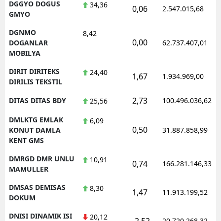
DGGYO DOGUS
34,36
0,06
2.547.015,68
GMYO
DGNMO
8,42
0,00
DOGANLAR
62.737.407,01
MOBILYA
DIRIT DIRITEKS
24,40
1,67
1.934.969,00
DIRILIS TEKSTIL
2,73
DITAS DITAS BDY
100.496.036,62
25,56
DMLKTG EMLAK
6,09
0,50
KONUT DAMLA
31.887.858,99
KENT GMS
DMRGD DMR UNLU
10,91
0,74
166.281.146,33
MAMULLER
DMSAS DEMISAS
8,30
1,47
11.913.199,52
DOKUM
DNISI DINAMIK ISI
20,12
-2,52
20.720.268,32