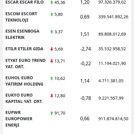
1,20
ESCAR ESCAR FILO
97.326.379,02
45,36
ESCOM ESCORT
5,80
0,69
339.541.892,26
TEKNOLOJI
ESEN ESENBOGA
3,37
1,51
89.808.012,69
ELEKTRIK
-2,74
ETILR ETILER GIDA
35.532.958,52
5,69
ETYAT EURO TREND
13,71
-0,22
11.194.021,90
YAT. ORT.
EUHOL EURO
10,62
1,14
4.711.381,05
YATIRIM HOLDING
EUKYO EURO
12,80
-0,78
9.221.557,99
KAPITAL YAT. ORT.
EUPWR
91,70
0,66
EUROPOWER
911.874.814,50
ENERJI