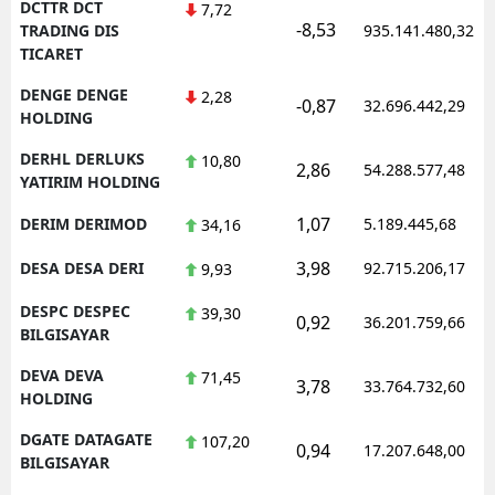
DCTTR DCT
7,72
-8,53
TRADING DIS
935.141.480,32
TICARET
DENGE DENGE
2,28
-0,87
32.696.442,29
HOLDING
DERHL DERLUKS
10,80
2,86
54.288.577,48
YATIRIM HOLDING
1,07
DERIM DERIMOD
5.189.445,68
34,16
3,98
DESA DESA DERI
92.715.206,17
9,93
DESPC DESPEC
39,30
0,92
36.201.759,66
BILGISAYAR
DEVA DEVA
71,45
3,78
33.764.732,60
HOLDING
DGATE DATAGATE
107,20
0,94
17.207.648,00
BILGISAYAR