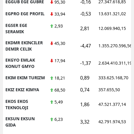
-0,16
EGGUB EGE GUBRE
27.347.618,85
95,30
-0,53
EGPRO EGE PROFIL
13.631.321,02
33,94
EGSER EGE
2,93
2,81
12.069.940,15
SERAMIK
EKDMR EKINCILER
45,30
-4,47
1.355.270.596,56
DEMIR CELIK
EKGYO EMLAK
17,94
-1,37
2.634.410.311,19
KONUT GMYO
0,89
EKIM EKIM TURIZM
333.625.168,70
18,21
0,74
EKIZ EKIZ KIMYA
357.655,50
68,50
EKOS EKOS
5,49
1,86
47.521.377,14
TEKNOLOJI
EKSUN EKSUN
6,23
3,32
42.791.974,53
GIDA