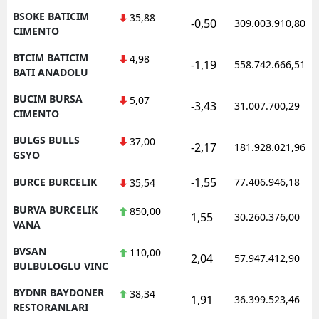
BSOKE BATICIM
35,88
-0,50
309.003.910,80
CIMENTO
BTCIM BATICIM
4,98
-1,19
558.742.666,51
BATI ANADOLU
BUCIM BURSA
5,07
-3,43
31.007.700,29
CIMENTO
BULGS BULLS
37,00
-2,17
181.928.021,96
GSYO
-1,55
BURCE BURCELIK
77.406.946,18
35,54
BURVA BURCELIK
850,00
1,55
30.260.376,00
VANA
BVSAN
110,00
2,04
57.947.412,90
BULBULOGLU VINC
BYDNR BAYDONER
38,34
1,91
36.399.523,46
RESTORANLARI