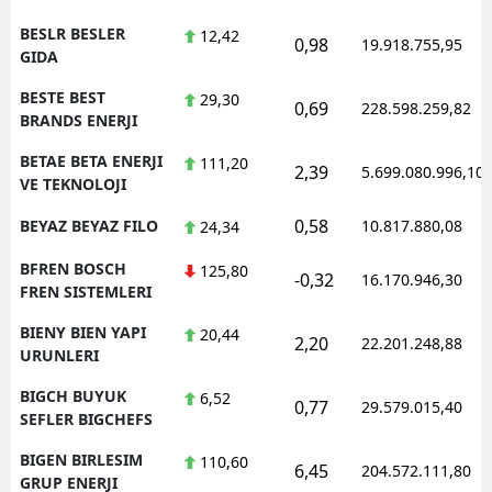
BESLR BESLER
12,42
0,98
19.918.755,95
GIDA
BESTE BEST
29,30
0,69
228.598.259,82
BRANDS ENERJI
BETAE BETA ENERJI
111,20
2,39
5.699.080.996,10
VE TEKNOLOJI
0,58
BEYAZ BEYAZ FILO
10.817.880,08
24,34
BFREN BOSCH
125,80
-0,32
16.170.946,30
FREN SISTEMLERI
BIENY BIEN YAPI
20,44
2,20
22.201.248,88
URUNLERI
BIGCH BUYUK
6,52
0,77
29.579.015,40
SEFLER BIGCHEFS
BIGEN BIRLESIM
110,60
6,45
204.572.111,80
GRUP ENERJI