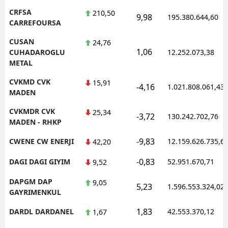
CRFSA
210,50
9,98
195.380.644,60
CARREFOURSA
CUSAN
24,76
1,06
CUHADAROGLU
12.252.073,38
METAL
CVKMD CVK
15,91
-4,16
1.021.808.061,43
MADEN
CVKMDR CVK
25,34
-3,72
130.242.702,76
MADEN - RHKP
-9,83
CWENE CW ENERJI
12.159.626.735,6
42,20
-0,83
DAGI DAGI GIYIM
52.951.670,71
9,52
DAPGM DAP
9,05
5,23
1.596.553.324,02
GAYRIMENKUL
1,83
DARDL DARDANEL
42.553.370,12
1,67