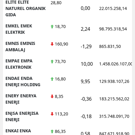
ELITE ELITE
28,80
0,00
NATUREL ORGANIK
22.015.258,14
GIDA
EMKEL EMEK
18,70
2,24
98.795.318,54
ELEKTRIK
EMNIS EMINIS
160,90
-1,29
865.831,50
AMBALAJ
EMPAE EMPA
73,70
10,00
1.458.026.107,00
ELEKTRONIK
ENDAE ENDA
16,80
9,95
129.938.107,26
ENERJI HOLDING
ENERY ENERYA
8,35
-0,36
183.215.562,02
ENERJI
ENJSA ENERJISA
113,20
-0,18
315.748.091,70
ENERJI
ENKAI ENKA
86,35
0,58
847.671.918,90