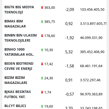
BIGTK BIG MEDYA
363,00
-2,09
103.456.405,50
TEKNOLOJI
BIMAS BIM
385,75
0,92
3.513.897.605,75
MAGAZALAR
BINBN BIN ULASIM
178,60
-1,92
46.099.331,90
TEKNOLOJILERI
BINHO 1000
10,30
5,32
385.452.406,90
YATIRIMLAR HOL.
BIOEN BIOTREND
17,42
-1,58
68.461.191,64
CEVRE VE ENERJI
BIZIM BIZIM
24,30
0,91
3.572.297,46
MAGAZALARI
BJKAS BESIKTAS
1,74
-0,57
96.970.363,89
FUTBOL YAT.
BLCYT BILICI
19,60
3,70
33.743.198,65