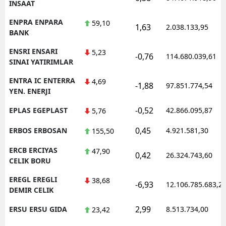
INSAAT
ENPRA ENPARA
59,10
1,63
2.038.133,95
BANK
ENSRI ENSARI
5,23
-0,76
114.680.039,61
SINAI YATIRIMLAR
ENTRA IC ENTERRA
4,69
-1,88
97.851.774,54
YEN. ENERJI
-0,52
EPLAS EGEPLAST
42.866.095,87
5,76
0,45
ERBOS ERBOSAN
4.921.581,30
155,50
ERCB ERCIYAS
47,90
0,42
26.324.743,60
CELIK BORU
EREGL EREGLI
38,68
-6,93
12.106.785.683,2
DEMIR CELIK
2,99
ERSU ERSU GIDA
8.513.734,00
23,42