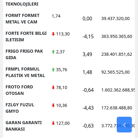
TEKNOLOJILERI
FORMT FORMET
1,74
0,00
39.437.320,00
METAL VE CAM
FORTE FORTE BILGI
113,30
-4,15
363.950.365,60
ILETISIM
FRIGO FRIGO PAK
2,37
3,49
238.401.851,62
GIDA
FRMPL FORMUL
35,76
1,48
92.565.525,00
PLASTIK VE METAL
FROTO FORD
78,10
-0,64
1.602.362.688,95
OTOSAN
FZLGY FUZUL
10,36
-4,43
172.638.488,80
GMYO
GARAN GARANTI
127,00
-0,63
3.772.734.436,30
BANKASI