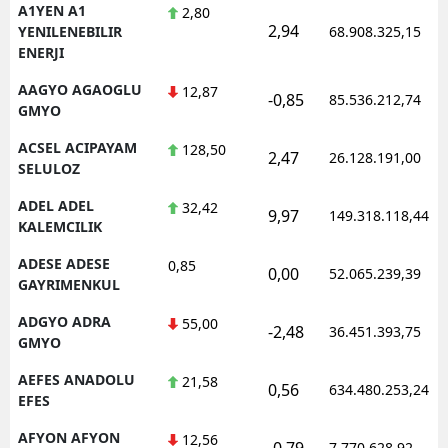
A1YEN A1
2,80
2,94
YENILENEBILIR
68.908.325,15
ENERJI
AAGYO AGAOGLU
12,87
-0,85
85.536.212,74
GMYO
ACSEL ACIPAYAM
128,50
2,47
26.128.191,00
SELULOZ
ADEL ADEL
32,42
9,97
149.318.118,44
KALEMCILIK
ADESE ADESE
0,85
0,00
52.065.239,39
GAYRIMENKUL
ADGYO ADRA
55,00
-2,48
36.451.393,75
GMYO
AEFES ANADOLU
21,58
0,56
634.480.253,24
EFES
AFYON AFYON
12,56
-0,79
7.770.628,92