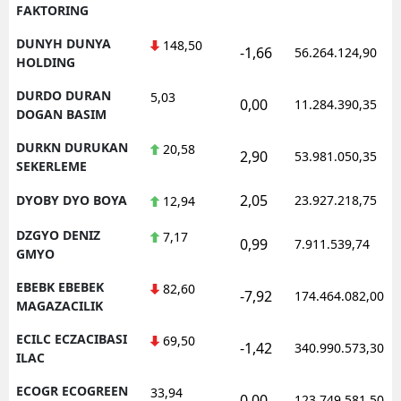
FAKTORING
DUNYH DUNYA
148,50
-1,66
56.264.124,90
HOLDING
DURDO DURAN
5,03
0,00
11.284.390,35
DOGAN BASIM
DURKN DURUKAN
20,58
2,90
53.981.050,35
SEKERLEME
2,05
DYOBY DYO BOYA
23.927.218,75
12,94
DZGYO DENIZ
7,17
0,99
7.911.539,74
GMYO
EBEBK EBEBEK
82,60
-7,92
174.464.082,00
MAGAZACILIK
ECILC ECZACIBASI
69,50
-1,42
340.990.573,30
ILAC
ECOGR ECOGREEN
33,94
0,00
123.749.581,50