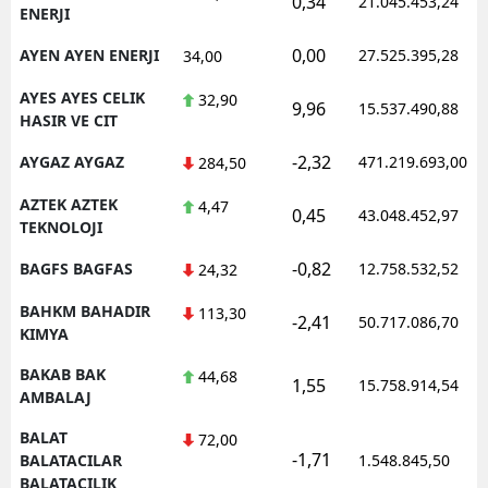
0,34
21.045.453,24
ENERJI
0,00
AYEN AYEN ENERJI
27.525.395,28
34,00
AYES AYES CELIK
32,90
9,96
15.537.490,88
HASIR VE CIT
-2,32
AYGAZ AYGAZ
471.219.693,00
284,50
AZTEK AZTEK
4,47
0,45
43.048.452,97
TEKNOLOJI
-0,82
BAGFS BAGFAS
12.758.532,52
24,32
BAHKM BAHADIR
113,30
-2,41
50.717.086,70
KIMYA
BAKAB BAK
44,68
1,55
15.758.914,54
AMBALAJ
BALAT
72,00
-1,71
BALATACILAR
1.548.845,50
BALATACILIK