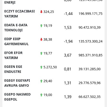
ENERJI
ECZYT ECZACIBASI
324,25
-1,44
196.999.171,75
YATIRIM
EDATA E-DATA
19,19
1,53
90.472.910,39
TEKNOLOJI
EDIP EDIP
38,38
-1,94
135.573.300,24
GAYRIMENKUL
EFOR EFOR
19,77
3,67
985.371.910,85
YATIRIM
EGEEN EGE
5.272,50
0,81
39.131.285,00
ENDUSTRI
EGEGY EGEYAPI
29,40
1,31
29.776.579,96
AVRUPA GMYO
EGEPO NASMED
19,00
1,39
66.627.502,35
EGEPOL