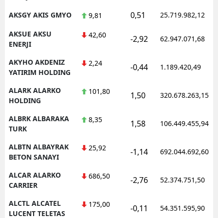
0,51
AKSGY AKIS GMYO
25.719.982,12
9,81
AKSUE AKSU
42,60
-2,92
62.947.071,68
ENERJI
AKYHO AKDENIZ
2,24
-0,44
1.189.420,49
YATIRIM HOLDING
ALARK ALARKO
101,80
1,50
320.678.263,15
HOLDING
ALBRK ALBARAKA
8,35
1,58
106.449.455,94
TURK
ALBTN ALBAYRAK
25,92
-1,14
692.044.692,60
BETON SANAYI
ALCAR ALARKO
686,50
-2,76
52.374.751,50
CARRIER
ALCTL ALCATEL
175,00
-0,11
54.351.595,90
LUCENT TELETAS