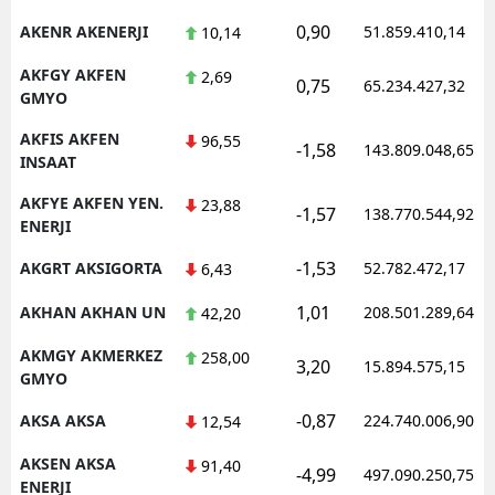
0,90
AKENR AKENERJI
51.859.410,14
10,14
AKFGY AKFEN
2,69
0,75
65.234.427,32
GMYO
AKFIS AKFEN
96,55
-1,58
143.809.048,65
INSAAT
AKFYE AKFEN YEN.
23,88
-1,57
138.770.544,92
ENERJI
-1,53
AKGRT AKSIGORTA
52.782.472,17
6,43
1,01
AKHAN AKHAN UN
208.501.289,64
42,20
AKMGY AKMERKEZ
258,00
3,20
15.894.575,15
GMYO
-0,87
AKSA AKSA
224.740.006,90
12,54
AKSEN AKSA
91,40
-4,99
497.090.250,75
ENERJI