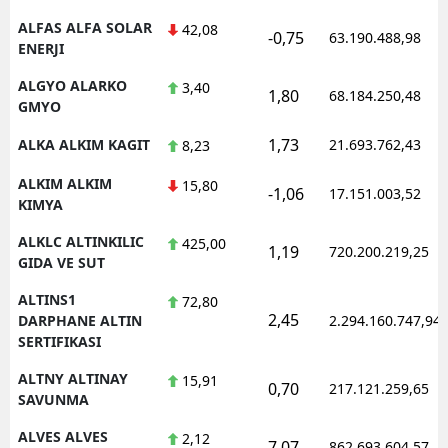
ALFAS ALFA SOLAR
42,08
-0,75
63.190.488,98
ENERJI
ALGYO ALARKO
3,40
1,80
68.184.250,48
GMYO
1,73
ALKA ALKIM KAGIT
21.693.762,43
8,23
ALKIM ALKIM
15,80
-1,06
17.151.003,52
KIMYA
ALKLC ALTINKILIC
425,00
1,19
720.200.219,25
GIDA VE SUT
ALTINS1
72,80
2,45
DARPHANE ALTIN
2.294.160.747,94
SERTIFIKASI
ALTNY ALTINAY
15,91
0,70
217.121.259,65
SAVUNMA
ALVES ALVES
2,12
7,07
862.693.604,57