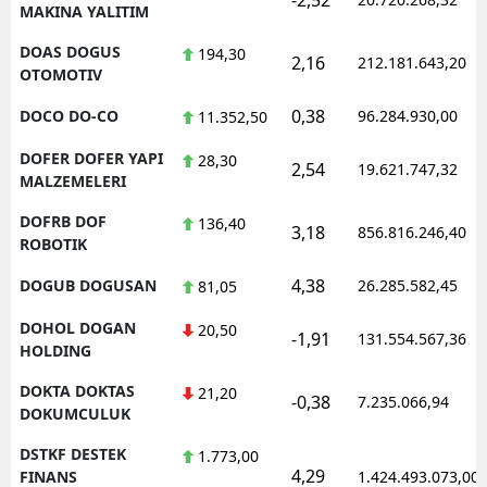
MAKINA YALITIM
DOAS DOGUS
194,30
2,16
212.181.643,20
OTOMOTIV
0,38
DOCO DO-CO
96.284.930,00
11.352,50
DOFER DOFER YAPI
28,30
2,54
19.621.747,32
MALZEMELERI
DOFRB DOF
136,40
3,18
856.816.246,40
ROBOTIK
4,38
DOGUB DOGUSAN
26.285.582,45
81,05
DOHOL DOGAN
20,50
-1,91
131.554.567,36
HOLDING
DOKTA DOKTAS
21,20
-0,38
7.235.066,94
DOKUMCULUK
DSTKF DESTEK
1.773,00
4,29
FINANS
1.424.493.073,00