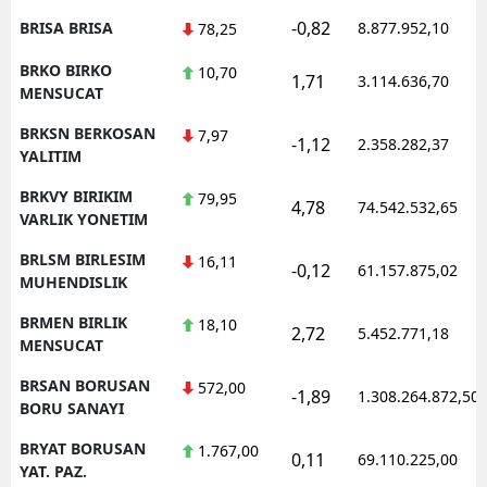
-0,82
BRISA BRISA
8.877.952,10
78,25
BRKO BIRKO
10,70
1,71
3.114.636,70
MENSUCAT
BRKSN BERKOSAN
7,97
-1,12
2.358.282,37
YALITIM
BRKVY BIRIKIM
79,95
4,78
74.542.532,65
VARLIK YONETIM
BRLSM BIRLESIM
16,11
-0,12
61.157.875,02
MUHENDISLIK
BRMEN BIRLIK
18,10
2,72
5.452.771,18
MENSUCAT
BRSAN BORUSAN
572,00
-1,89
1.308.264.872,50
BORU SANAYI
BRYAT BORUSAN
1.767,00
0,11
69.110.225,00
YAT. PAZ.