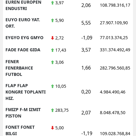
EUREN EUROPEN
3,97
2,06
108.798.316,17
ENDUSTRI
EUYO EURO YAT.
5,90
5,55
27.907.109,90
ORT.
-1,09
EYGYO EYG GMYO
77.013.374,25
2,72
3,57
FADE FADE GIDA
331.374.492,49
17,43
FENER
3,06
1,66
FENERBAHCE
282.796.560,85
FUTBOL
FLAP FLAP
10,05
0,20
KONGRE TOPLANTI
4.984.490,46
HIZ.
FMIZP F-M IZMIT
283,75
2,07
8.048.478,50
PISTON
FONET FONET
5,00
-1,19
BILGI
109.028.768,84