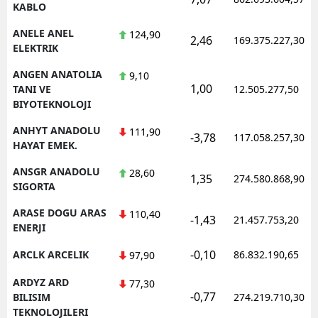
KABLO
ANELE ANEL
124,90
2,46
169.375.227,30
ELEKTRIK
ANGEN ANATOLIA
9,10
1,00
TANI VE
12.505.277,50
BIYOTEKNOLOJI
ANHYT ANADOLU
111,90
-3,78
117.058.257,30
HAYAT EMEK.
ANSGR ANADOLU
28,60
1,35
274.580.868,90
SIGORTA
ARASE DOGU ARAS
110,40
-1,43
21.457.753,20
ENERJI
-0,10
ARCLK ARCELIK
86.832.190,65
97,90
ARDYZ ARD
77,30
-0,77
BILISIM
274.219.710,30
TEKNOLOJILERI