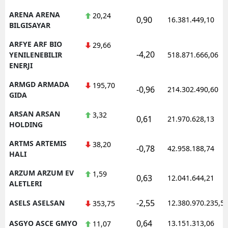
ARENA ARENA
20,24
0,90
16.381.449,10
BILGISAYAR
ARFYE ARF BIO
29,66
-4,20
YENILENEBILIR
518.871.666,06
ENERJI
ARMGD ARMADA
195,70
-0,96
214.302.490,60
GIDA
ARSAN ARSAN
3,32
0,61
21.970.628,13
HOLDING
ARTMS ARTEMIS
38,20
-0,78
42.958.188,74
HALI
ARZUM ARZUM EV
1,59
0,63
12.041.644,21
ALETLERI
-2,55
ASELS ASELSAN
12.380.970.235,5
353,75
0,64
ASGYO ASCE GMYO
13.151.313,06
11,07