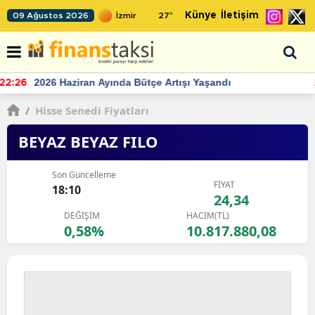
Künye
İletişim
09 Ağustos 2026
27
°
TCMB'nin rezervlerinde artan momentum devam ediyor
22:24
/
Hisse Senedi Fiyatları
BEYAZ BEYAZ FILO
Son Güncelleme
FİYAT
18:10
24,34
DEĞİŞİM
HACİM(TL)
0,58%
10.817.880,08