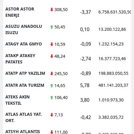
ASTOR ASTOR
308,50
-3,37
6.758.631.520,50
ENERJI
ASUZU ANADOLU
50,45
0,10
13.200.122,86
ISUZU
-0,09
ATAGY ATA GMYO
1.232.154,23
10,59
ATAKP ATAKEY
48,24
-2,74
16.377.723,46
PATATES
-0,89
ATATP ATP YAZILIM
198.883.050,55
245,50
5,78
ATATR ATA TURIZM
481.141.203,37
14,65
ATEKS AKIN
106,40
3,80
1.010.973,30
TEKSTIL
ATLAS ATLAS YAT.
7,13
-0,42
3.382.035,72
ORT.
ATSYH ATLANTIS
111,00