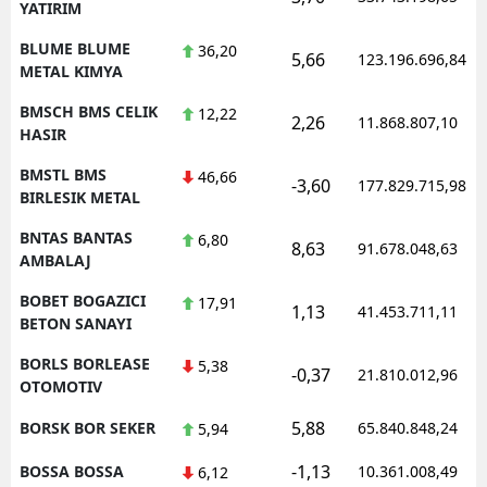
YATIRIM
BLUME BLUME
36,20
5,66
123.196.696,84
METAL KIMYA
BMSCH BMS CELIK
12,22
2,26
11.868.807,10
HASIR
BMSTL BMS
46,66
-3,60
177.829.715,98
BIRLESIK METAL
BNTAS BANTAS
6,80
8,63
91.678.048,63
AMBALAJ
BOBET BOGAZICI
17,91
1,13
41.453.711,11
BETON SANAYI
BORLS BORLEASE
5,38
-0,37
21.810.012,96
OTOMOTIV
5,88
BORSK BOR SEKER
65.840.848,24
5,94
-1,13
BOSSA BOSSA
10.361.008,49
6,12