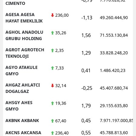
CIMENTO
AGESA AGESA
236,00
-1,13
49.260.444,90
HAYAT EMEKLILIK
AGHOL ANADOLU
35,26
1,56
71.553.130,84
GRUBU HOLDING
AGROT AGROTECH
2,35
1,29
33.828.248,20
TEKNOLOJI
AGYO ATAKULE
7,33
0,41
1.486.420,23
GMYO
AHGAZ AHLATCI
32,14
-0,25
45.407.680,74
DOGALGAZ
AHSGY AHES
19,36
1,79
29.155.635,80
GMYO
0,45
AKBNK AKBANK
7.971.197.000,85
67,40
0,55
AKCNS AKCANSA
45.788.813,60
236,40