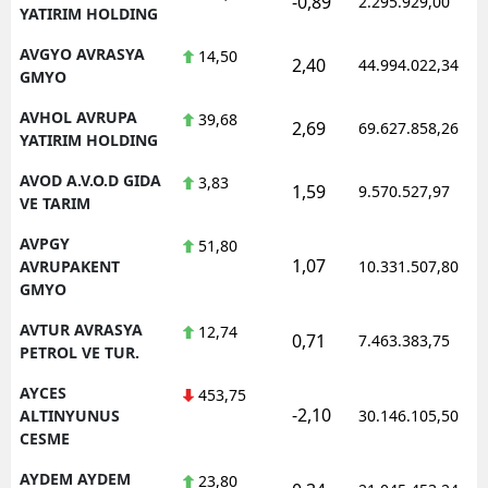
-0,89
2.295.929,00
YATIRIM HOLDING
AVGYO AVRASYA
14,50
2,40
44.994.022,34
GMYO
AVHOL AVRUPA
39,68
2,69
69.627.858,26
YATIRIM HOLDING
AVOD A.V.O.D GIDA
3,83
1,59
9.570.527,97
VE TARIM
AVPGY
51,80
1,07
AVRUPAKENT
10.331.507,80
GMYO
AVTUR AVRASYA
12,74
0,71
7.463.383,75
PETROL VE TUR.
AYCES
453,75
-2,10
ALTINYUNUS
30.146.105,50
CESME
AYDEM AYDEM
23,80