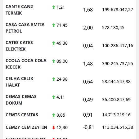
CANTE CAN2
1,21
1,68
199.678.042,27
TERMIK
CASA CASA EMTIA
71,45
2,00
578.180,45
PETROL
CATES CATES
49,38
0,04
100.286.417,16
ELEKTRIK
CCOLA COCA COLA
89,00
1,48
390.245.737,55
ICECEK
CELHA CELIK
24,98
0,64
58.444.547,38
HALAT
CEMAS CEMAS
4,11
0,49
36.400.847,69
DOKUM
0,91
CEMTS CEMTAS
14.713.219,16
8,85
-0,81
CEMZY CEM ZEYTIN
113.034.515,38
12,30