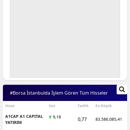
#Borsa İstanbulda İşlem Gören Tüm Hisseler
Hisse
Son
Fark%
En Düşük
A1CAP A1 CAPITAL
9,18
0,77
83.586.085,41
YATIRIM