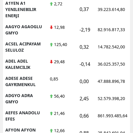
A1YEN A1
2,72
0,37
YENILENEBILIR
39.223.614,80
ENERJI
AAGYO AGAOGLU
12,98
-2,19
82.916.817,33
GMYO
ACSEL ACIPAYAM
125,40
0,32
14.782.542,00
SELULOZ
ADEL ADEL
29,48
-0,14
36.025.357,50
KALEMCILIK
ADESE ADESE
0,85
0,00
47.888.896,78
GAYRIMENKUL
ADGYO ADRA
56,40
2,45
52.579.398,20
GMYO
AEFES ANADOLU
21,46
0,66
861.993.485,64
EFES
AFYON AFYON
12,66
0,88
25.842.691,94