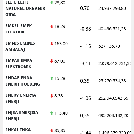
ELITE ELITE
28,80
0,70
NATUREL ORGANIK
24.937.793,80
GIDA
EMKEL EMEK
18,29
-0,38
40.496.521,23
ELEKTRIK
EMNIS EMINIS
163,00
-1,15
527.135,70
AMBALAJ
EMPAE EMPA
67,00
-3,11
2.079.012.731,30
ELEKTRONIK
ENDAE ENDA
15,28
0,39
25.270.534,38
ENERJI HOLDING
ENERY ENERYA
8,38
-1,06
252.940.542,55
ENERJI
ENJSA ENERJISA
113,40
0,35
495.263.132,20
ENERJI
ENKAI ENKA
85,85
-1,44
1.406.379.320,00