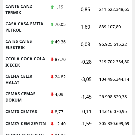
CANTE CAN2
1,19
0,85
211.522.348,65
TERMIK
CASA CASA EMTIA
70,05
1,60
839.107,80
PETROL
CATES CATES
49,36
0,08
96.925.615,22
ELEKTRIK
CCOLA COCA COLA
87,70
-0,28
319.702.334,80
ICECEK
CELHA CELIK
24,82
-3,05
104.496.344,14
HALAT
CEMAS CEMAS
4,09
-1,45
26.998.320,38
DOKUM
-0,11
CEMTS CEMTAS
14.616.070,95
8,77
-1,59
CEMZY CEM ZEYTIN
305.330.699,69
12,40