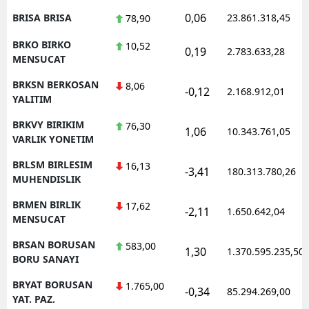
0,06
BRISA BRISA
23.861.318,45
78,90
BRKO BIRKO
10,52
0,19
2.783.633,28
MENSUCAT
BRKSN BERKOSAN
8,06
-0,12
2.168.912,01
YALITIM
BRKVY BIRIKIM
76,30
1,06
10.343.761,05
VARLIK YONETIM
BRLSM BIRLESIM
16,13
-3,41
180.313.780,26
MUHENDISLIK
BRMEN BIRLIK
17,62
-2,11
1.650.642,04
MENSUCAT
BRSAN BORUSAN
583,00
1,30
1.370.595.235,50
BORU SANAYI
BRYAT BORUSAN
1.765,00
-0,34
85.294.269,00
YAT. PAZ.