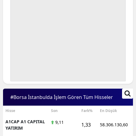
#Borsa İstanbulda İşlem Gören Tüm Hisseler
Hisse
Son
Fark%
En Düşük
A1CAP A1 CAPITAL
9,11
1,33
58.306.130,60
YATIRIM