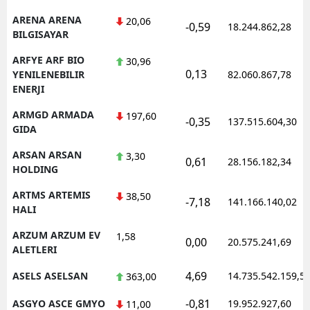
ARENA ARENA
20,06
-0,59
18.244.862,28
BILGISAYAR
ARFYE ARF BIO
30,96
0,13
YENILENEBILIR
82.060.867,78
ENERJI
ARMGD ARMADA
197,60
-0,35
137.515.604,30
GIDA
ARSAN ARSAN
3,30
0,61
28.156.182,34
HOLDING
ARTMS ARTEMIS
38,50
-7,18
141.166.140,02
HALI
ARZUM ARZUM EV
1,58
0,00
20.575.241,69
ALETLERI
4,69
ASELS ASELSAN
14.735.542.159,5
363,00
-0,81
ASGYO ASCE GMYO
19.952.927,60
11,00