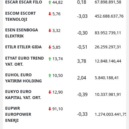
0,18
ESCAR ESCAR FILO
67.898.891,58
44,82
ESCOM ESCORT
5,76
-3,03
452.688.637,76
TEKNOLOJI
ESEN ESENBOGA
3,32
-0,30
83.952.739,11
ELEKTRIK
-0,51
ETILR ETILER GIDA
26.259.297,31
5,85
ETYAT EURO TREND
13,74
3,78
12.848.146,44
YAT. ORT.
EUHOL EURO
10,50
2,04
5.840.188,41
YATIRIM HOLDING
EUKYO EURO
12,90
-0,39
10.337.981,91
KAPITAL YAT. ORT.
EUPWR
91,10
-0,33
EUROPOWER
1.274.003.441,75
ENERJI