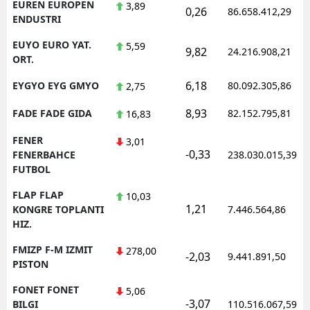
EUREN EUROPEN
3,89
0,26
86.658.412,29
ENDUSTRI
EUYO EURO YAT.
5,59
9,82
24.216.908,21
ORT.
6,18
EYGYO EYG GMYO
80.092.305,86
2,75
8,93
FADE FADE GIDA
82.152.795,81
16,83
FENER
3,01
-0,33
FENERBAHCE
238.030.015,39
FUTBOL
FLAP FLAP
10,03
1,21
KONGRE TOPLANTI
7.446.564,86
HIZ.
FMIZP F-M IZMIT
278,00
-2,03
9.441.891,50
PISTON
FONET FONET
5,06
-3,07
BILGI
110.516.067,59