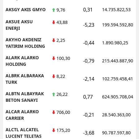
0,31
AKSGY AKIS GMYO
14.735.822,53
9,76
AKSUE AKSU
43,88
-5,23
199.594.592,80
ENERJI
AKYHO AKDENIZ
2,25
-0,44
1.890.980,25
YATIRIM HOLDING
ALARK ALARKO
100,30
-0,79
215.443.887,90
HOLDING
ALBRK ALBARAKA
8,22
-2,14
102.759.458,41
TURK
ALBTN ALBAYRAK
26,22
0,77
624.905.708,04
BETON SANAYI
ALCAR ALARKO
706,00
-0,21
28.540.363,00
CARRIER
ALCTL ALCATEL
175,20
-3,68
90.787.597,80
LUCENT TELETAS