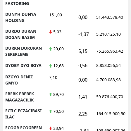
FAKTORING
DUNYH DUNYA
151,00
0,00
51.443.578,40
HOLDING
DURDO DURAN
5,03
-1,37
5.210.125,10
DOGAN BASIM
DURKN DURUKAN
20,00
5,15
75.265.963,42
SEKERLEME
0,56
DYOBY DYO BOYA
8.853.056,54
12,68
DZGYO DENIZ
7,10
0,00
4.700.083,98
GMYO
EBEBK EBEBEK
89,70
1,41
59.876.400,70
MAGAZACILIK
ECILC ECZACIBASI
70,50
2,25
164.015.900,50
ILAC
ECOGR ECOGREEN
33,94
-1,34
103.690.007,26