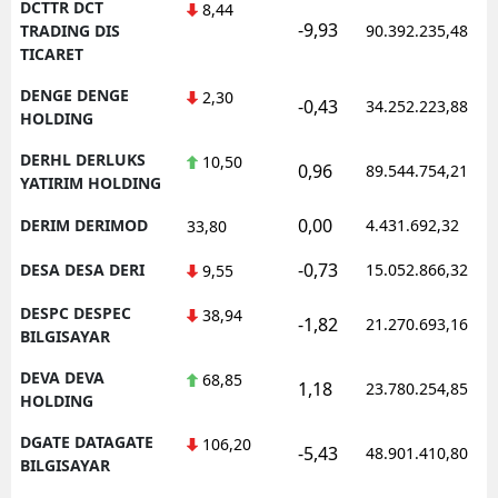
DCTTR DCT
8,44
-9,93
TRADING DIS
90.392.235,48
TICARET
DENGE DENGE
2,30
-0,43
34.252.223,88
HOLDING
DERHL DERLUKS
10,50
0,96
89.544.754,21
YATIRIM HOLDING
0,00
DERIM DERIMOD
4.431.692,32
33,80
-0,73
DESA DESA DERI
15.052.866,32
9,55
DESPC DESPEC
38,94
-1,82
21.270.693,16
BILGISAYAR
DEVA DEVA
68,85
1,18
23.780.254,85
HOLDING
DGATE DATAGATE
106,20
-5,43
48.901.410,80
BILGISAYAR