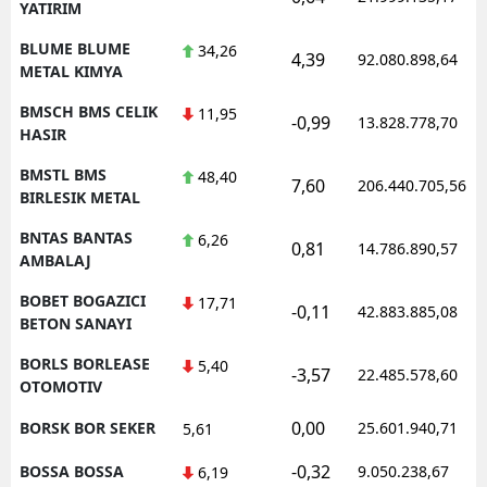
YATIRIM
BLUME BLUME
34,26
4,39
92.080.898,64
METAL KIMYA
BMSCH BMS CELIK
11,95
-0,99
13.828.778,70
HASIR
BMSTL BMS
48,40
7,60
206.440.705,56
BIRLESIK METAL
BNTAS BANTAS
6,26
0,81
14.786.890,57
AMBALAJ
BOBET BOGAZICI
17,71
-0,11
42.883.885,08
BETON SANAYI
BORLS BORLEASE
5,40
-3,57
22.485.578,60
OTOMOTIV
0,00
BORSK BOR SEKER
25.601.940,71
5,61
-0,32
BOSSA BOSSA
9.050.238,67
6,19