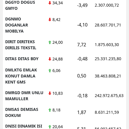
DGGYO DOGUS
34,34
-3,49
2.307.000,72
GMYO
DGNMO
8,42
-4,10
DOGANLAR
28.607.701,71
MOBILYA
DIRIT DIRITEKS
24,00
7,72
1.875.603,30
DIRILIS TEKSTIL
-0,48
DITAS DITAS BDY
25.331.235,80
24,88
DMLKTG EMLAK
6,06
0,50
KONUT DAMLA
38.463.808,21
KENT GMS
DMRGD DMR UNLU
10,83
-0,18
242.972.675,63
MAMULLER
DMSAS DEMISAS
8,18
1,87
8.631.211,59
DOKUM
DNISI DINAMIK ISI
20,64
5,31
56.002.657,62