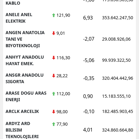
KABLO
ANELE ANEL
121,90
6,93
353.642.247,50
ELEKTRIK
ANGEN ANATOLIA
9,01
-2,07
TANI VE
29.008.926,06
BIYOTEKNOLOJI
ANHYT ANADOLU
116,30
-5,06
99.939.322,50
HAYAT EMEK.
ANSGR ANADOLU
28,22
-0,35
320.404.442,96
SIGORTA
ARASE DOGU ARAS
112,00
0,90
15.183.555,10
ENERJI
-0,10
ARCLK ARCELIK
182.485.903,45
98,00
ARDYZ ARD
77,90
4,01
BILISIM
324.860.664,80
TEKNOLOJILERI