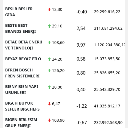
BESLR BESLER
12,30
-0,40
29.299.616,22
GIDA
BESTE BEST
29,10
2,54
311.681.294,62
BRANDS ENERJI
BETAE BETA ENERJI
108,60
9,97
1.120.204.380,10
VE TEKNOLOJI
0,58
BEYAZ BEYAZ FILO
15.073.853,50
24,20
BFREN BOSCH
126,20
0,80
25.826.655,20
FREN SISTEMLERI
BIENY BIEN YAPI
20,00
0,40
25.542.329,70
URUNLERI
BIGCH BUYUK
6,47
-1,22
41.035.812,17
SEFLER BIGCHEFS
BIGEN BIRLESIM
103,90
-0,67
232.992.563,90
GRUP ENERJI