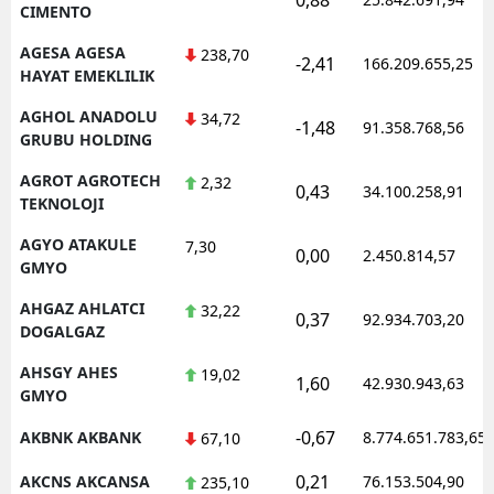
CIMENTO
AGESA AGESA
238,70
-2,41
166.209.655,25
HAYAT EMEKLILIK
AGHOL ANADOLU
34,72
-1,48
91.358.768,56
GRUBU HOLDING
AGROT AGROTECH
2,32
0,43
34.100.258,91
TEKNOLOJI
AGYO ATAKULE
7,30
0,00
2.450.814,57
GMYO
AHGAZ AHLATCI
32,22
0,37
92.934.703,20
DOGALGAZ
AHSGY AHES
19,02
1,60
42.930.943,63
GMYO
-0,67
AKBNK AKBANK
8.774.651.783,65
67,10
0,21
AKCNS AKCANSA
76.153.504,90
235,10