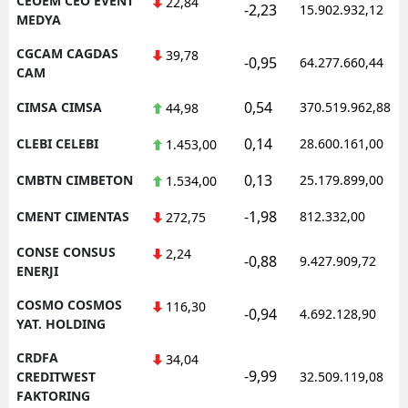
CEOEM CEO EVENT
22,84
-2,23
15.902.932,12
MEDYA
CGCAM CAGDAS
39,78
-0,95
64.277.660,44
CAM
0,54
CIMSA CIMSA
370.519.962,88
44,98
0,14
CLEBI CELEBI
28.600.161,00
1.453,00
0,13
CMBTN CIMBETON
25.179.899,00
1.534,00
-1,98
CMENT CIMENTAS
812.332,00
272,75
CONSE CONSUS
2,24
-0,88
9.427.909,72
ENERJI
COSMO COSMOS
116,30
-0,94
4.692.128,90
YAT. HOLDING
CRDFA
34,04
-9,99
CREDITWEST
32.509.119,08
FAKTORING