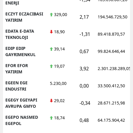
ENERJI
ECZYT ECZACIBASI
329,00
2,17
194.546.729,50
YATIRIM
EDATA E-DATA
18,90
-1,31
89.418.870,57
TEKNOLOJI
EDIP EDIP
39,14
0,67
99.824.646,44
GAYRIMENKUL
EFOR EFOR
19,07
3,92
2.301.238.289,05
YATIRIM
EGEEN EGE
5.230,00
0,00
33.500.412,50
ENDUSTRI
EGEGY EGEYAPI
29,02
-0,34
28.671.215,98
AVRUPA GMYO
EGEPO NASMED
18,74
0,48
64.175.904,42
EGEPOL