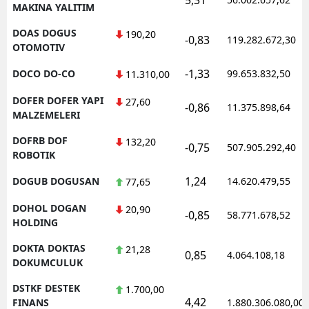
MAKINA YALITIM
DOAS DOGUS
190,20
-0,83
119.282.672,30
OTOMOTIV
-1,33
DOCO DO-CO
99.653.832,50
11.310,00
DOFER DOFER YAPI
27,60
-0,86
11.375.898,64
MALZEMELERI
DOFRB DOF
132,20
-0,75
507.905.292,40
ROBOTIK
1,24
DOGUB DOGUSAN
14.620.479,55
77,65
DOHOL DOGAN
20,90
-0,85
58.771.678,52
HOLDING
DOKTA DOKTAS
21,28
0,85
4.064.108,18
DOKUMCULUK
DSTKF DESTEK
1.700,00
4,42
FINANS
1.880.306.080,00