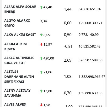
ALFAS ALFA SOLAR
42,40
1,44
64.226.651,94
ENERJI
ALGYO ALARKO
3,34
0,00
120.008.309,71
GMYO
0,50
ALKA ALKIM KAGIT
9.778.140,99
8,09
ALKIM ALKIM
15,97
-0,81
16.525.582,48
KIMYA
ALKLC ALTINKILIC
420,00
2,69
526.507.599,50
GIDA VE SUT
ALTINS1
71,06
1,08
DARPHANE ALTIN
1.382.998.966,67
SERTIFIKASI
ALTNY ALTINAY
15,80
0,70
139.880.639,33
SAVUNMA
ALVES ALVES
1,98
-1,00
175.850.365,38