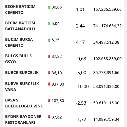
BSOKE BATICIM
36,06
1,01
167.236.529,66
CIMENTO
BTCIM BATICIM
5,04
2,44
741.174.664,32
BATI ANADOLU
BUCIM BURSA
5,25
4,17
34.497.512,38
CIMENTO
BULGS BULLS
37,82
-0,63
102.638.839,00
GSYO
-5,00
BURCE BURCELIK
85.773.391,66
36,10
BURVA BURCELIK
837,00
-10,00
53.091.336,00
VANA
BVSAN
107,80
-2,53
50.610.116,00
BULBULOGLU VINC
BYDNR BAYDONER
37,62
-1,72
14.989.759,34
RESTORANLARI