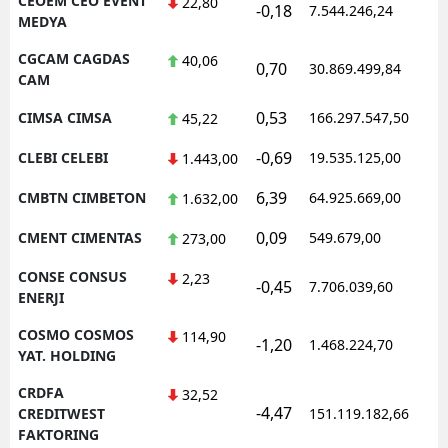
CEOEM CEO EVENT
22,80
-0,18
7.544.246,24
MEDYA
CGCAM CAGDAS
40,06
0,70
30.869.499,84
CAM
0,53
CIMSA CIMSA
166.297.547,50
45,22
-0,69
CLEBI CELEBI
19.535.125,00
1.443,00
6,39
CMBTN CIMBETON
64.925.669,00
1.632,00
0,09
CMENT CIMENTAS
549.679,00
273,00
CONSE CONSUS
2,23
-0,45
7.706.039,60
ENERJI
COSMO COSMOS
114,90
-1,20
1.468.224,70
YAT. HOLDING
CRDFA
32,52
-4,47
CREDITWEST
151.119.182,66
FAKTORING