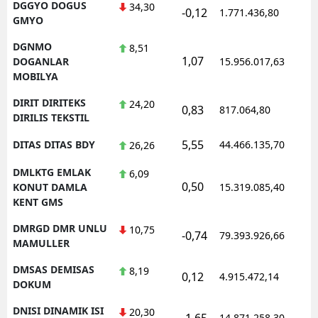
DGGYO DOGUS
34,30
-0,12
1.771.436,80
GMYO
DGNMO
8,51
1,07
DOGANLAR
15.956.017,63
MOBILYA
DIRIT DIRITEKS
24,20
0,83
817.064,80
DIRILIS TEKSTIL
5,55
DITAS DITAS BDY
44.466.135,70
26,26
DMLKTG EMLAK
6,09
0,50
KONUT DAMLA
15.319.085,40
KENT GMS
DMRGD DMR UNLU
10,75
-0,74
79.393.926,66
MAMULLER
DMSAS DEMISAS
8,19
0,12
4.915.472,14
DOKUM
DNISI DINAMIK ISI
20,30
-1,65
14.871.258,30