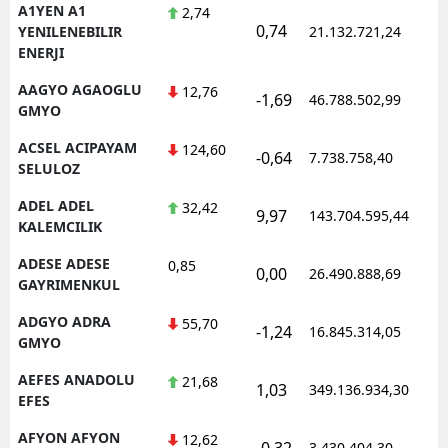
A1YEN A1
2,74
0,74
YENILENEBILIR
21.132.721,24
ENERJI
AAGYO AGAOGLU
12,76
-1,69
46.788.502,99
GMYO
ACSEL ACIPAYAM
124,60
-0,64
7.738.758,40
SELULOZ
ADEL ADEL
32,42
9,97
143.704.595,44
KALEMCILIK
ADESE ADESE
0,85
0,00
26.490.888,69
GAYRIMENKUL
ADGYO ADRA
55,70
-1,24
16.845.314,05
GMYO
AEFES ANADOLU
21,68
1,03
349.136.934,30
EFES
AFYON AFYON
12,62
-0,32
3.430.404,30