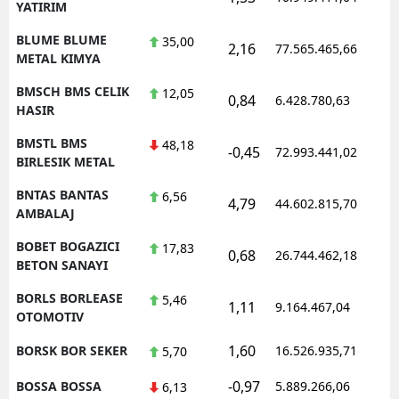
YATIRIM
BLUME BLUME
35,00
2,16
77.565.465,66
METAL KIMYA
BMSCH BMS CELIK
12,05
0,84
6.428.780,63
HASIR
BMSTL BMS
48,18
-0,45
72.993.441,02
BIRLESIK METAL
BNTAS BANTAS
6,56
4,79
44.602.815,70
AMBALAJ
BOBET BOGAZICI
17,83
0,68
26.744.462,18
BETON SANAYI
BORLS BORLEASE
5,46
1,11
9.164.467,04
OTOMOTIV
1,60
BORSK BOR SEKER
16.526.935,71
5,70
-0,97
BOSSA BOSSA
5.889.266,06
6,13