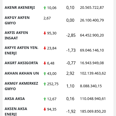
0,10
AKENR AKENERJI
20.565.722,87
10,06
AKFGY AKFEN
2,67
0,00
26.100.400,79
GMYO
AKFIS AKFEN
95,30
-2,85
64.452.900,20
INSAAT
AKFYE AKFEN YEN.
23,84
-1,73
69.046.146,10
ENERJI
-0,77
AKGRT AKSIGORTA
16.943.949,08
6,48
2,92
AKHAN AKHAN UN
102.139.463,62
43,00
AKMGY AKMERKEZ
252,75
1,10
8.088.340,15
GMYO
0,16
AKSA AKSA
110.048.940,61
12,67
AKSEN AKSA
94,35
-1,92
185.069.850,20
ENERJI