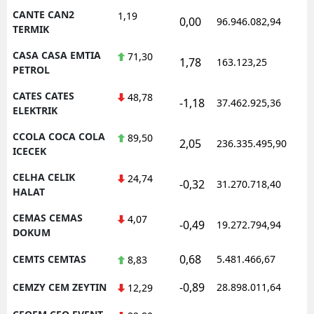
CANTE CAN2
1,19
0,00
96.946.082,94
TERMIK
CASA CASA EMTIA
71,30
1,78
163.123,25
PETROL
CATES CATES
48,78
-1,18
37.462.925,36
ELEKTRIK
CCOLA COCA COLA
89,50
2,05
236.335.495,90
ICECEK
CELHA CELIK
24,74
-0,32
31.270.718,40
HALAT
CEMAS CEMAS
4,07
-0,49
19.272.794,94
DOKUM
0,68
CEMTS CEMTAS
5.481.466,67
8,83
-0,89
CEMZY CEM ZEYTIN
28.898.011,64
12,29