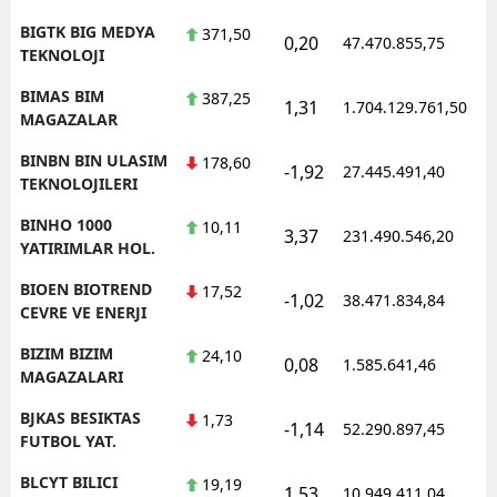
BIGTK BIG MEDYA
371,50
0,20
47.470.855,75
TEKNOLOJI
BIMAS BIM
387,25
1,31
1.704.129.761,50
MAGAZALAR
BINBN BIN ULASIM
178,60
-1,92
27.445.491,40
TEKNOLOJILERI
BINHO 1000
10,11
3,37
231.490.546,20
YATIRIMLAR HOL.
BIOEN BIOTREND
17,52
-1,02
38.471.834,84
CEVRE VE ENERJI
BIZIM BIZIM
24,10
0,08
1.585.641,46
MAGAZALARI
BJKAS BESIKTAS
1,73
-1,14
52.290.897,45
FUTBOL YAT.
BLCYT BILICI
19,19
1,53
10.949.411,04