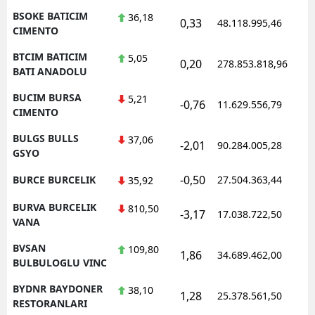
BSOKE BATICIM
36,18
0,33
48.118.995,46
CIMENTO
BTCIM BATICIM
5,05
0,20
278.853.818,96
BATI ANADOLU
BUCIM BURSA
5,21
-0,76
11.629.556,79
CIMENTO
BULGS BULLS
37,06
-2,01
90.284.005,28
GSYO
-0,50
BURCE BURCELIK
27.504.363,44
35,92
BURVA BURCELIK
810,50
-3,17
17.038.722,50
VANA
BVSAN
109,80
1,86
34.689.462,00
BULBULOGLU VINC
BYDNR BAYDONER
38,10
1,28
25.378.561,50
RESTORANLARI