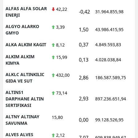
ALFAS ALFA SOLAR
42,22
-0,42
31.964.855,98
ENERJI
ALGYO ALARKO
3,39
1,50
43.986.415,95
GMYO
0,37
ALKA ALKIM KAGIT
4.849.593,83
8,12
ALKIM ALKIM
15,99
0,13
4.028.038,84
KIMYA
ALKLC ALTINKILIC
432,00
2,86
186.587.589,75
GIDA VE SUT
ALTINS1
73,14
2,93
DARPHANE ALTIN
897.236.651,94
SERTIFIKASI
ALTNY ALTINAY
15,80
0,00
99.128.526,95
SAVUNMA
ALVES ALVES
2,12
7,07
609.838.949,67