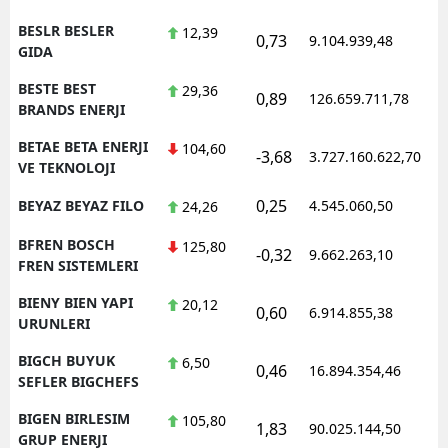
BESLR BESLER
12,39
0,73
9.104.939,48
GIDA
BESTE BEST
29,36
0,89
126.659.711,78
BRANDS ENERJI
BETAE BETA ENERJI
104,60
-3,68
3.727.160.622,70
VE TEKNOLOJI
0,25
BEYAZ BEYAZ FILO
4.545.060,50
24,26
BFREN BOSCH
125,80
-0,32
9.662.263,10
FREN SISTEMLERI
BIENY BIEN YAPI
20,12
0,60
6.914.855,38
URUNLERI
BIGCH BUYUK
6,50
0,46
16.894.354,46
SEFLER BIGCHEFS
BIGEN BIRLESIM
105,80
1,83
90.025.144,50
GRUP ENERJI