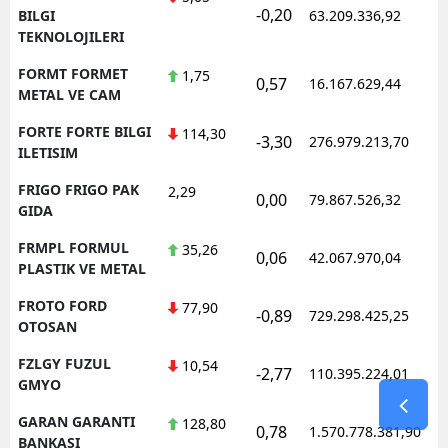
-0,20
BILGI
63.209.336,92
TEKNOLOJILERI
FORMT FORMET
1,75
0,57
16.167.629,44
METAL VE CAM
FORTE FORTE BILGI
114,30
-3,30
276.979.213,70
ILETISIM
FRIGO FRIGO PAK
2,29
0,00
79.867.526,32
GIDA
FRMPL FORMUL
35,26
0,06
42.067.970,04
PLASTIK VE METAL
FROTO FORD
77,90
-0,89
729.298.425,25
OTOSAN
FZLGY FUZUL
10,54
-2,77
110.395.224,01
GMYO
GARAN GARANTI
128,80
0,78
1.570.778.381,90
BANKASI