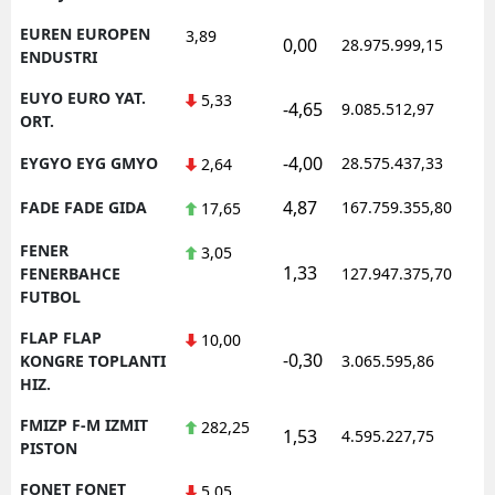
EUREN EUROPEN
3,89
0,00
28.975.999,15
ENDUSTRI
EUYO EURO YAT.
5,33
-4,65
9.085.512,97
ORT.
-4,00
EYGYO EYG GMYO
28.575.437,33
2,64
4,87
FADE FADE GIDA
167.759.355,80
17,65
FENER
3,05
1,33
FENERBAHCE
127.947.375,70
FUTBOL
FLAP FLAP
10,00
-0,30
KONGRE TOPLANTI
3.065.595,86
HIZ.
FMIZP F-M IZMIT
282,25
1,53
4.595.227,75
PISTON
FONET FONET
5,05