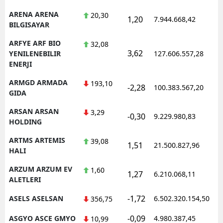
ARENA ARENA
20,30
1,20
7.944.668,42
BILGISAYAR
ARFYE ARF BIO
32,08
3,62
YENILENEBILIR
127.606.557,28
ENERJI
ARMGD ARMADA
193,10
-2,28
100.383.567,20
GIDA
ARSAN ARSAN
3,29
-0,30
9.229.980,83
HOLDING
ARTMS ARTEMIS
39,08
1,51
21.500.827,96
HALI
ARZUM ARZUM EV
1,60
1,27
6.210.068,11
ALETLERI
-1,72
ASELS ASELSAN
6.502.320.154,50
356,75
-0,09
ASGYO ASCE GMYO
4.980.387,45
10,99