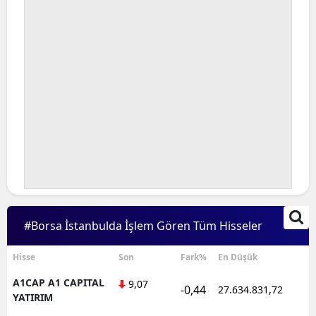
#Borsa İstanbulda İşlem Gören Tüm Hisseler
Hisse
Son
Fark%
En Düşük
A1CAP A1 CAPITAL
9,07
-0,44
27.634.831,72
YATIRIM