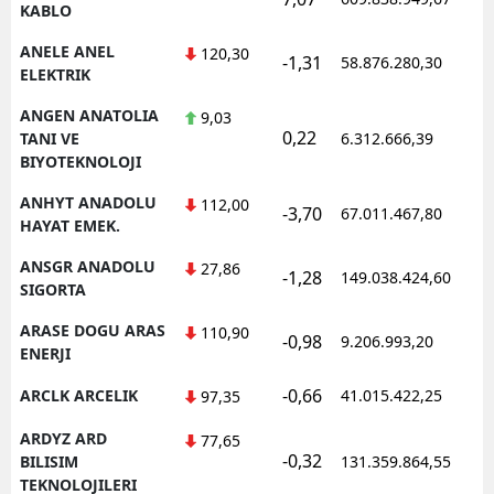
KABLO
ANELE ANEL
120,30
-1,31
58.876.280,30
ELEKTRIK
ANGEN ANATOLIA
9,03
0,22
TANI VE
6.312.666,39
BIYOTEKNOLOJI
ANHYT ANADOLU
112,00
-3,70
67.011.467,80
HAYAT EMEK.
ANSGR ANADOLU
27,86
-1,28
149.038.424,60
SIGORTA
ARASE DOGU ARAS
110,90
-0,98
9.206.993,20
ENERJI
-0,66
ARCLK ARCELIK
41.015.422,25
97,35
ARDYZ ARD
77,65
-0,32
BILISIM
131.359.864,55
TEKNOLOJILERI