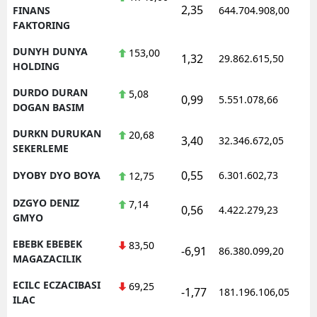
2,35
FINANS
644.704.908,00
FAKTORING
DUNYH DUNYA
153,00
1,32
29.862.615,50
HOLDING
DURDO DURAN
5,08
0,99
5.551.078,66
DOGAN BASIM
DURKN DURUKAN
20,68
3,40
32.346.672,05
SEKERLEME
0,55
DYOBY DYO BOYA
6.301.602,73
12,75
DZGYO DENIZ
7,14
0,56
4.422.279,23
GMYO
EBEBK EBEBEK
83,50
-6,91
86.380.099,20
MAGAZACILIK
ECILC ECZACIBASI
69,25
-1,77
181.196.106,05
ILAC