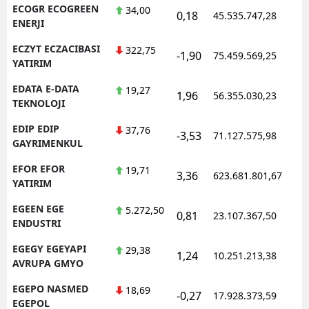
ECOGR ECOGREEN
34,00
0,18
45.535.747,28
ENERJI
ECZYT ECZACIBASI
322,75
-1,90
75.459.569,25
YATIRIM
EDATA E-DATA
19,27
1,96
56.355.030,23
TEKNOLOJI
EDIP EDIP
37,76
-3,53
71.127.575,98
GAYRIMENKUL
EFOR EFOR
19,71
3,36
623.681.801,67
YATIRIM
EGEEN EGE
5.272,50
0,81
23.107.367,50
ENDUSTRI
EGEGY EGEYAPI
29,38
1,24
10.251.213,38
AVRUPA GMYO
EGEPO NASMED
18,69
-0,27
17.928.373,59
EGEPOL