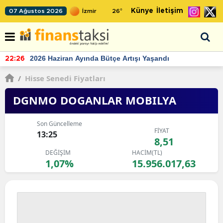
Künye
İletişim
07 Ağustos 2026
26
°
TCMB'nin rezervlerinde artan momentum devam ediyor
22:24
/
Hisse Senedi Fiyatları
DGNMO DOGANLAR MOBILYA
Son Güncelleme
FİYAT
13:25
8,51
DEĞİŞİM
HACİM(TL)
1,07%
15.956.017,63