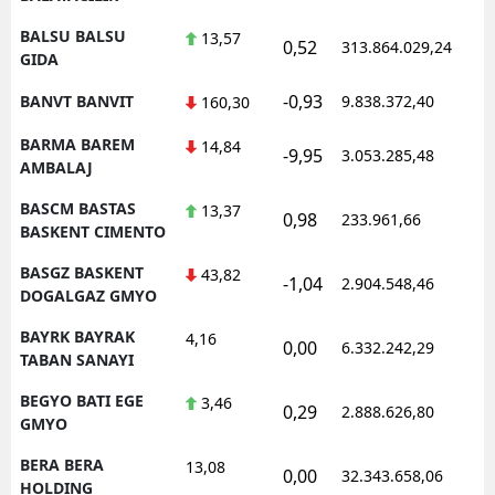
BALSU BALSU
13,57
0,52
313.864.029,24
GIDA
-0,93
BANVT BANVIT
9.838.372,40
160,30
BARMA BAREM
14,84
-9,95
3.053.285,48
AMBALAJ
BASCM BASTAS
13,37
0,98
233.961,66
BASKENT CIMENTO
BASGZ BASKENT
43,82
-1,04
2.904.548,46
DOGALGAZ GMYO
BAYRK BAYRAK
4,16
0,00
6.332.242,29
TABAN SANAYI
BEGYO BATI EGE
3,46
0,29
2.888.626,80
GMYO
BERA BERA
13,08
0,00
32.343.658,06
HOLDING