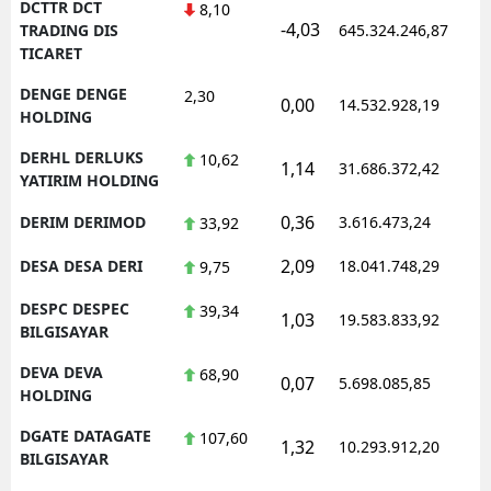
DCTTR DCT
8,10
-4,03
TRADING DIS
645.324.246,87
TICARET
DENGE DENGE
2,30
0,00
14.532.928,19
HOLDING
DERHL DERLUKS
10,62
1,14
31.686.372,42
YATIRIM HOLDING
0,36
DERIM DERIMOD
3.616.473,24
33,92
2,09
DESA DESA DERI
18.041.748,29
9,75
DESPC DESPEC
39,34
1,03
19.583.833,92
BILGISAYAR
DEVA DEVA
68,90
0,07
5.698.085,85
HOLDING
DGATE DATAGATE
107,60
1,32
10.293.912,20
BILGISAYAR