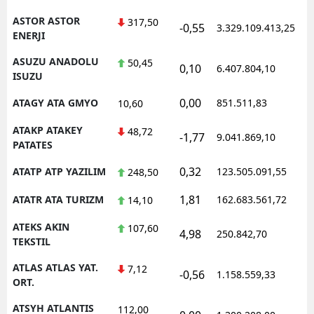
ASTOR ASTOR
317,50
-0,55
3.329.109.413,25
ENERJI
ASUZU ANADOLU
50,45
0,10
6.407.804,10
ISUZU
0,00
ATAGY ATA GMYO
851.511,83
10,60
ATAKP ATAKEY
48,72
-1,77
9.041.869,10
PATATES
0,32
ATATP ATP YAZILIM
123.505.091,55
248,50
1,81
ATATR ATA TURIZM
162.683.561,72
14,10
ATEKS AKIN
107,60
4,98
250.842,70
TEKSTIL
ATLAS ATLAS YAT.
7,12
-0,56
1.158.559,33
ORT.
ATSYH ATLANTIS
112,00