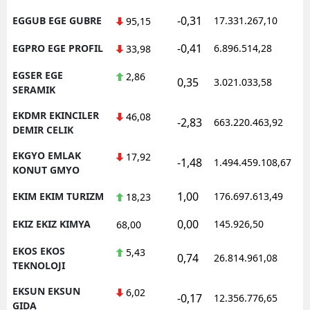
-0,31
EGGUB EGE GUBRE
17.331.267,10
95,15
-0,41
EGPRO EGE PROFIL
6.896.514,28
33,98
EGSER EGE
2,86
0,35
3.021.033,58
SERAMIK
EKDMR EKINCILER
46,08
-2,83
663.220.463,92
DEMIR CELIK
EKGYO EMLAK
17,92
-1,48
1.494.459.108,67
KONUT GMYO
1,00
EKIM EKIM TURIZM
176.697.613,49
18,23
0,00
EKIZ EKIZ KIMYA
145.926,50
68,00
EKOS EKOS
5,43
0,74
26.814.961,08
TEKNOLOJI
EKSUN EKSUN
6,02
-0,17
12.356.776,65
GIDA