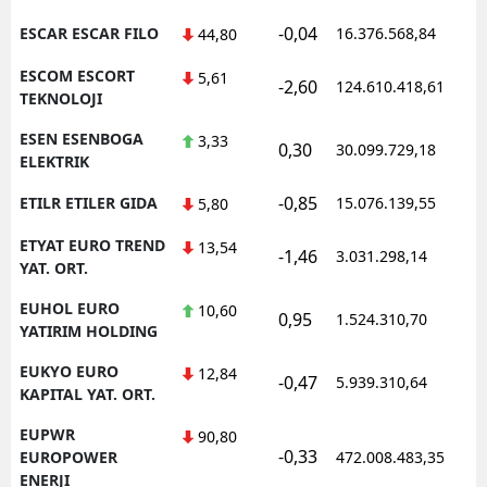
-0,04
ESCAR ESCAR FILO
16.376.568,84
44,80
ESCOM ESCORT
5,61
-2,60
124.610.418,61
TEKNOLOJI
ESEN ESENBOGA
3,33
0,30
30.099.729,18
ELEKTRIK
-0,85
ETILR ETILER GIDA
15.076.139,55
5,80
ETYAT EURO TREND
13,54
-1,46
3.031.298,14
YAT. ORT.
EUHOL EURO
10,60
0,95
1.524.310,70
YATIRIM HOLDING
EUKYO EURO
12,84
-0,47
5.939.310,64
KAPITAL YAT. ORT.
EUPWR
90,80
-0,33
EUROPOWER
472.008.483,35
ENERJI