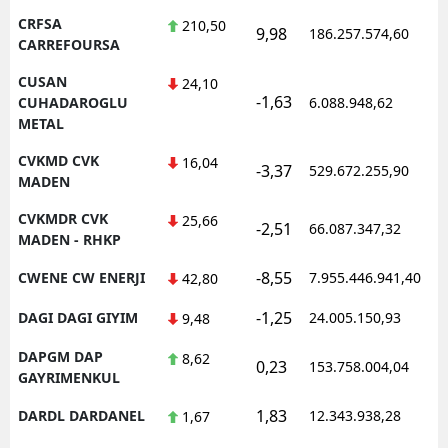
CRFSA
210,50
9,98
186.257.574,60
CARREFOURSA
CUSAN
24,10
-1,63
CUHADAROGLU
6.088.948,62
METAL
CVKMD CVK
16,04
-3,37
529.672.255,90
MADEN
CVKMDR CVK
25,66
-2,51
66.087.347,32
MADEN - RHKP
-8,55
CWENE CW ENERJI
7.955.446.941,40
42,80
-1,25
DAGI DAGI GIYIM
24.005.150,93
9,48
DAPGM DAP
8,62
0,23
153.758.004,04
GAYRIMENKUL
1,83
DARDL DARDANEL
12.343.938,28
1,67