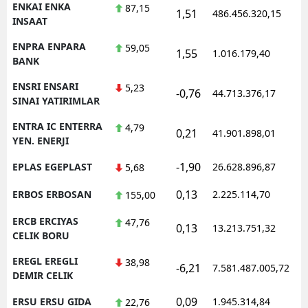
ENKAI ENKA
87,15
1,51
486.456.320,15
INSAAT
ENPRA ENPARA
59,05
1,55
1.016.179,40
BANK
ENSRI ENSARI
5,23
-0,76
44.713.376,17
SINAI YATIRIMLAR
ENTRA IC ENTERRA
4,79
0,21
41.901.898,01
YEN. ENERJI
-1,90
EPLAS EGEPLAST
26.628.896,87
5,68
0,13
ERBOS ERBOSAN
2.225.114,70
155,00
ERCB ERCIYAS
47,76
0,13
13.213.751,32
CELIK BORU
EREGL EREGLI
38,98
-6,21
7.581.487.005,72
DEMIR CELIK
0,09
ERSU ERSU GIDA
1.945.314,84
22,76