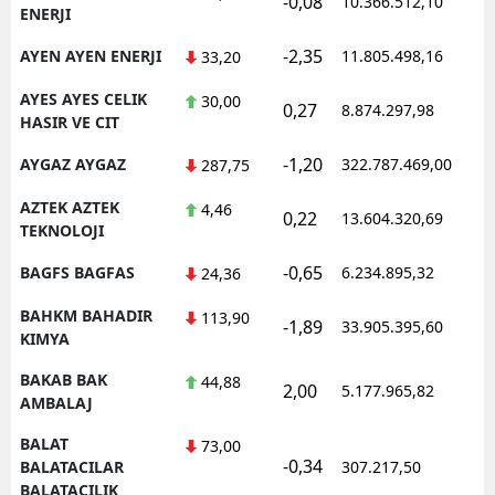
-0,08
10.366.512,10
ENERJI
-2,35
AYEN AYEN ENERJI
11.805.498,16
33,20
AYES AYES CELIK
30,00
0,27
8.874.297,98
HASIR VE CIT
-1,20
AYGAZ AYGAZ
322.787.469,00
287,75
AZTEK AZTEK
4,46
0,22
13.604.320,69
TEKNOLOJI
-0,65
BAGFS BAGFAS
6.234.895,32
24,36
BAHKM BAHADIR
113,90
-1,89
33.905.395,60
KIMYA
BAKAB BAK
44,88
2,00
5.177.965,82
AMBALAJ
BALAT
73,00
-0,34
BALATACILAR
307.217,50
BALATACILIK