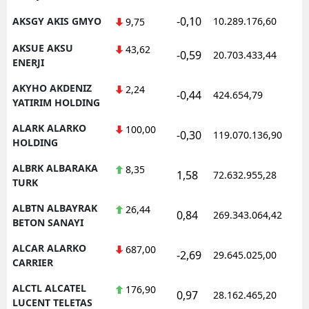
-0,10
AKSGY AKIS GMYO
10.289.176,60
9,75
AKSUE AKSU
43,62
-0,59
20.703.433,44
ENERJI
AKYHO AKDENIZ
2,24
-0,44
424.654,79
YATIRIM HOLDING
ALARK ALARKO
100,00
-0,30
119.070.136,90
HOLDING
ALBRK ALBARAKA
8,35
1,58
72.632.955,28
TURK
ALBTN ALBAYRAK
26,44
0,84
269.343.064,42
BETON SANAYI
ALCAR ALARKO
687,00
-2,69
29.645.025,00
CARRIER
ALCTL ALCATEL
176,90
0,97
28.162.465,20
LUCENT TELETAS