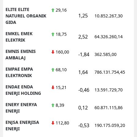
ELITE ELITE
29,16
1,25
NATUREL ORGANIK
10.852.267,30
GIDA
EMKEL EMEK
18,75
2,52
64.326.260,14
ELEKTRIK
EMNIS EMINIS
160,00
-1,84
362.585,00
AMBALAJ
EMPAE EMPA
68,10
1,64
786.131.754,45
ELEKTRONIK
ENDAE ENDA
15,21
-0,46
13.591.729,70
ENERJI HOLDING
ENERY ENERYA
8,39
0,12
60.871.115,86
ENERJI
ENJSA ENERJISA
112,80
-0,53
190.175.059,20
ENERJI