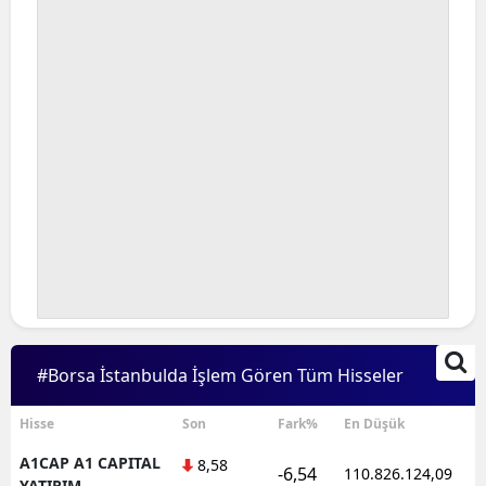
#Borsa İstanbulda İşlem Gören Tüm Hisseler
Hisse
Son
Fark%
En Düşük
A1CAP A1 CAPITAL
8,58
-6,54
110.826.124,09
YATIRIM