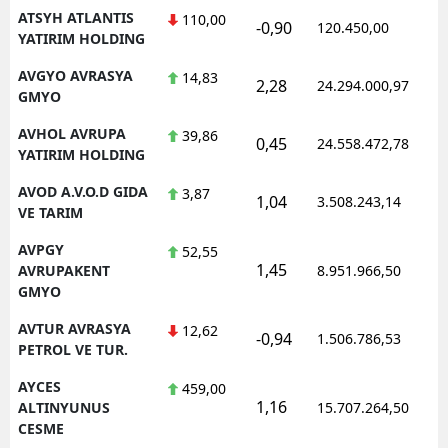
ATSYH ATLANTIS
110,00
-0,90
120.450,00
YATIRIM HOLDING
AVGYO AVRASYA
14,83
2,28
24.294.000,97
GMYO
AVHOL AVRUPA
39,86
0,45
24.558.472,78
YATIRIM HOLDING
AVOD A.V.O.D GIDA
3,87
1,04
3.508.243,14
VE TARIM
AVPGY
52,55
1,45
AVRUPAKENT
8.951.966,50
GMYO
AVTUR AVRASYA
12,62
-0,94
1.506.786,53
PETROL VE TUR.
AYCES
459,00
1,16
ALTINYUNUS
15.707.264,50
CESME