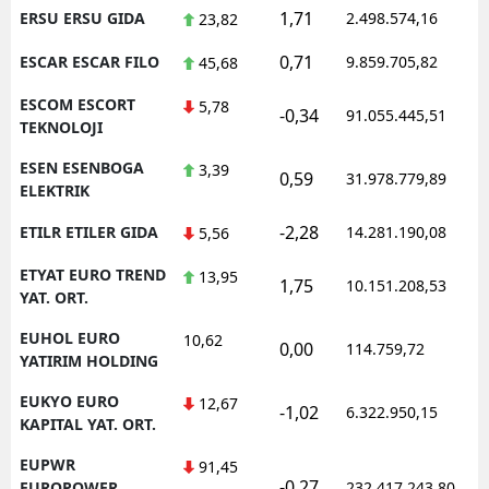
1,71
ERSU ERSU GIDA
2.498.574,16
23,82
0,71
ESCAR ESCAR FILO
9.859.705,82
45,68
ESCOM ESCORT
5,78
-0,34
91.055.445,51
TEKNOLOJI
ESEN ESENBOGA
3,39
0,59
31.978.779,89
ELEKTRIK
-2,28
ETILR ETILER GIDA
14.281.190,08
5,56
ETYAT EURO TREND
13,95
1,75
10.151.208,53
YAT. ORT.
EUHOL EURO
10,62
0,00
114.759,72
YATIRIM HOLDING
EUKYO EURO
12,67
-1,02
6.322.950,15
KAPITAL YAT. ORT.
EUPWR
91,45
-0,27
EUROPOWER
232.417.243,80