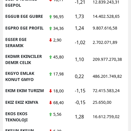
-1,21
12.839.243,31
EGEPOL
1,73
EGGUB EGE GUBRE
14.402.528,65
96,95
1,24
EGPRO EGE PROFIL
9.807.616,58
34,36
EGSER EGE
2,90
-1,02
2.702.071,89
SERAMIK
EKDMR EKINCILER
45,80
1,10
209.977.270,38
DEMIR CELIK
EKGYO EMLAK
17,98
0,22
486.201.749,82
KONUT GMYO
-1,15
EKIM EKIM TURIZM
72.415.583,24
18,00
-0,15
EKIZ EKIZ KIMYA
25.650,00
68,40
EKOS EKOS
5,56
1,28
16.612.759,02
TEKNOLOJI
EKSUN EKSUN