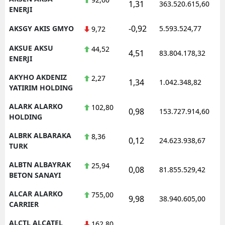
1,31
363.520.615,60
ENERJI
-0,92
AKSGY AKIS GMYO
5.593.524,77
9,72
AKSUE AKSU
44,52
4,51
83.804.178,32
ENERJI
AKYHO AKDENIZ
2,27
1,34
1.042.348,82
YATIRIM HOLDING
ALARK ALARKO
102,80
0,98
153.727.914,60
HOLDING
ALBRK ALBARAKA
8,36
0,12
24.623.938,67
TURK
ALBTN ALBAYRAK
25,94
0,08
81.855.529,42
BETON SANAYI
ALCAR ALARKO
755,00
9,98
38.940.605,00
CARRIER
ALCTL ALCATEL
162,80