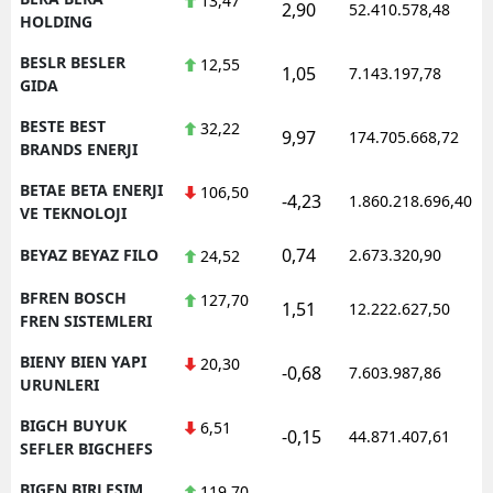
13,47
2,90
52.410.578,48
HOLDING
BESLR BESLER
12,55
1,05
7.143.197,78
GIDA
BESTE BEST
32,22
9,97
174.705.668,72
BRANDS ENERJI
BETAE BETA ENERJI
106,50
-4,23
1.860.218.696,40
VE TEKNOLOJI
0,74
BEYAZ BEYAZ FILO
2.673.320,90
24,52
BFREN BOSCH
127,70
1,51
12.222.627,50
FREN SISTEMLERI
BIENY BIEN YAPI
20,30
-0,68
7.603.987,86
URUNLERI
BIGCH BUYUK
6,51
-0,15
44.871.407,61
SEFLER BIGCHEFS
BIGEN BIRLESIM
119,70