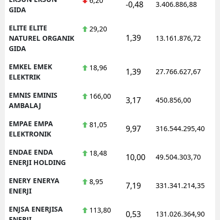
6,20
-0,48
3.406.886,88
GIDA
ELITE ELITE
29,20
1,39
NATUREL ORGANIK
13.161.876,72
GIDA
EMKEL EMEK
18,96
1,39
27.766.627,67
ELEKTRIK
EMNIS EMINIS
166,00
3,17
450.856,00
AMBALAJ
EMPAE EMPA
81,05
9,97
316.544.295,40
ELEKTRONIK
ENDAE ENDA
18,48
10,00
49.504.303,70
ENERJI HOLDING
ENERY ENERYA
8,95
7,19
331.341.214,35
ENERJI
ENJSA ENERJISA
113,80
0,53
131.026.364,90
ENERJI