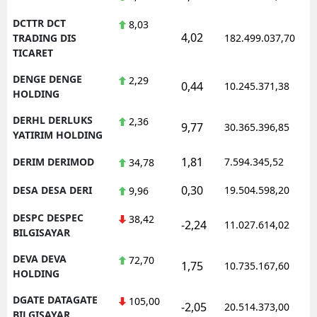
DCTTR DCT
8,03
4,02
TRADING DIS
182.499.037,70
TICARET
DENGE DENGE
2,29
0,44
10.245.371,38
HOLDING
DERHL DERLUKS
2,36
9,77
30.365.396,85
YATIRIM HOLDING
1,81
DERIM DERIMOD
7.594.345,52
34,78
0,30
DESA DESA DERI
19.504.598,20
9,96
DESPC DESPEC
38,42
-2,24
11.027.614,02
BILGISAYAR
DEVA DEVA
72,70
1,75
10.735.167,60
HOLDING
DGATE DATAGATE
105,00
-2,05
20.514.373,00
BILGISAYAR