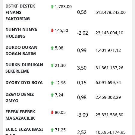
DSTKF DESTEK
1.783,00
0,56
FINANS
513.478.242,00
FAKTORING
DUNYH DUNYA
145,50
-2,02
23.143.004,10
HOLDING
DURDO DURAN
5,08
0,99
1.401.971,12
DOGAN BASIM
DURKN DURUKAN
21,30
3,50
31.361.137,26
SEKERLEME
0,15
DYOBY DYO BOYA
6.091.699,74
12,96
DZGYO DENIZ
7,24
0,98
2.459.308,29
GMYO
EBEBK EBEBEK
80,05
-3,09
25.331.586,50
MAGAZACILIK
ECILC ECZACIBASI
71,25
2,52
105.954.174,95