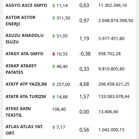
0,63
ASGYO ASCE GMYO
11.302.346,16
11,14
ASTOR ASTOR
311,50
0,97
2.648.874.398,50
ENERJI
ASUZU ANADOLU
51,05
1,19
5.977.451,80
ISUZU
-0,38
ATAGY ATA GMYO
938.702,28
10,55
ATAKP ATAKEY
48,40
0,33
9.810.805,80
PATATES
4,68
ATATP ATP YAZILIM
206.458.621,25
257,00
1,57
ATATR ATA TURIZM
133.083.978,44
14,88
ATEKS AKIN
106,40
0,00
13.406,40
TEKSTIL
ATLAS ATLAS YAT.
7,17
0,56
1.042.000,15
ORT.