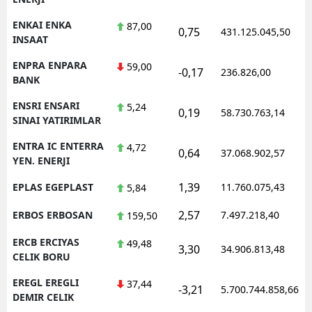
ENKAI ENKA
87,00
0,75
431.125.045,50
INSAAT
ENPRA ENPARA
59,00
-0,17
236.826,00
BANK
ENSRI ENSARI
5,24
0,19
58.730.763,14
SINAI YATIRIMLAR
ENTRA IC ENTERRA
4,72
0,64
37.068.902,57
YEN. ENERJI
1,39
EPLAS EGEPLAST
11.760.075,43
5,84
2,57
ERBOS ERBOSAN
7.497.218,40
159,50
ERCB ERCIYAS
49,48
3,30
34.906.813,48
CELIK BORU
EREGL EREGLI
37,44
-3,21
5.700.744.858,66
DEMIR CELIK