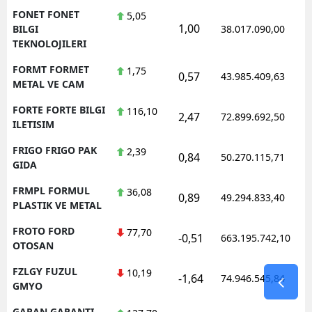
FONET FONET
5,05
1,00
BILGI
38.017.090,00
TEKNOLOJILERI
FORMT FORMET
1,75
0,57
43.985.409,63
METAL VE CAM
FORTE FORTE BILGI
116,10
2,47
72.899.692,50
ILETISIM
FRIGO FRIGO PAK
2,39
0,84
50.270.115,71
GIDA
FRMPL FORMUL
36,08
0,89
49.294.833,40
PLASTIK VE METAL
FROTO FORD
77,70
-0,51
663.195.742,10
OTOSAN
FZLGY FUZUL
10,19
-1,64
74.946.545,84
GMYO
GARAN GARANTI