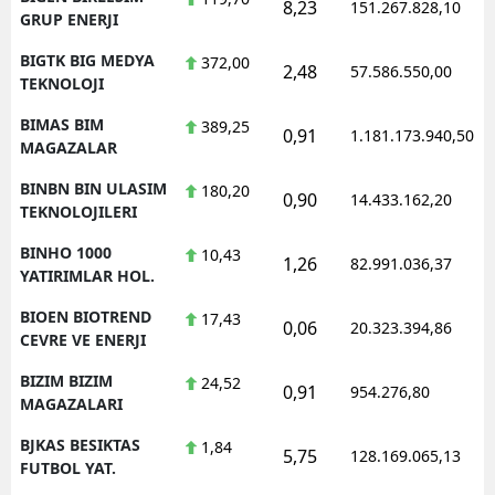
8,23
151.267.828,10
GRUP ENERJI
BIGTK BIG MEDYA
372,00
2,48
57.586.550,00
TEKNOLOJI
BIMAS BIM
389,25
0,91
1.181.173.940,50
MAGAZALAR
BINBN BIN ULASIM
180,20
0,90
14.433.162,20
TEKNOLOJILERI
BINHO 1000
10,43
1,26
82.991.036,37
YATIRIMLAR HOL.
BIOEN BIOTREND
17,43
0,06
20.323.394,86
CEVRE VE ENERJI
BIZIM BIZIM
24,52
0,91
954.276,80
MAGAZALARI
BJKAS BESIKTAS
1,84
5,75
128.169.065,13
FUTBOL YAT.