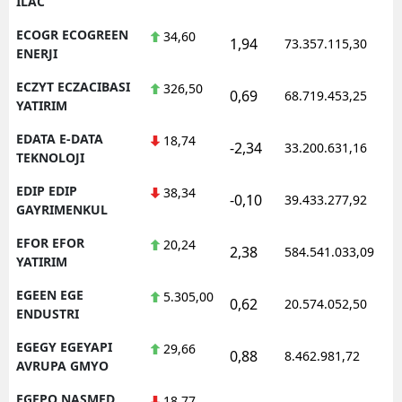
ILAC
ECOGR ECOGREEN
34,60
1,94
73.357.115,30
ENERJI
ECZYT ECZACIBASI
326,50
0,69
68.719.453,25
YATIRIM
EDATA E-DATA
18,74
-2,34
33.200.631,16
TEKNOLOJI
EDIP EDIP
38,34
-0,10
39.433.277,92
GAYRIMENKUL
EFOR EFOR
20,24
2,38
584.541.033,09
YATIRIM
EGEEN EGE
5.305,00
0,62
20.574.052,50
ENDUSTRI
EGEGY EGEYAPI
29,66
0,88
8.462.981,72
AVRUPA GMYO
EGEPO NASMED
18,77