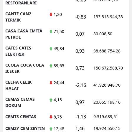
RESTORANLARI
CANTE CAN2
1,20
-0,83
133.813.944,38
TERMIK
CASA CASA EMTIA
71,50
0,07
80.008,50
PETROL
CATES CATES
49,84
0,93
38.688.754,28
ELEKTRIK
CCOLA COCA COLA
89,65
0,73
150.672.588,70
ICECEK
CELHA CELIK
24,44
-2,16
41.926.948,70
HALAT
CEMAS CEMAS
4,15
0,97
20.055.198,16
DOKUM
-1,13
CEMTS CEMTAS
9.319.689,51
8,75
1,46
CEMZY CEM ZEYTIN
19.924.550,15
12,48