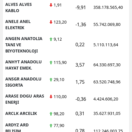
ALVES ALVES
1,91
-9,91
358.178.565,40
KABLO
ANELE ANEL
123,20
-1,36
55.742.069,80
ELEKTRIK
ANGEN ANATOLIA
9,12
0,22
TANI VE
5.110.113,64
BIYOTEKNOLOJI
ANHYT ANADOLU
115,90
3,57
64.330.697,30
HAYAT EMEK.
ANSGR ANADOLU
29,10
1,75
63.520.748,96
SIGORTA
ARASE DOGU ARAS
110,00
-0,36
4.424.606,20
ENERJI
0,31
ARCLK ARCELIK
35.627.931,05
98,20
ARDYZ ARD
77,90
0,78
BILISIM
112.246.003,75