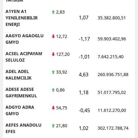
A1YEN A1
2,83
1,07
YENILENEBILIR
35.382.800,51
ENERJI
AAGYO AGAOGLU
12,72
-1,17
59.903.402,96
GMYO
ACSEL ACIPAYAM
127,20
-1,01
7.642.215,40
SELULOZ
ADEL ADEL
33,92
4,63
260.936.751,88
KALEMCILIK
ADESE ADESE
0,86
1,18
51.017.795,02
GAYRIMENKUL
ADGYO ADRA
54,75
-0,45
11.612.270,00
GMYO
AEFES ANADOLU
21,80
1,02
302.172.788,74
EFES