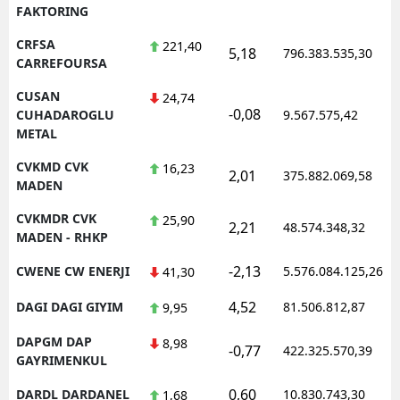
FAKTORING
CRFSA
221,40
5,18
796.383.535,30
CARREFOURSA
CUSAN
24,74
-0,08
CUHADAROGLU
9.567.575,42
METAL
CVKMD CVK
16,23
2,01
375.882.069,58
MADEN
CVKMDR CVK
25,90
2,21
48.574.348,32
MADEN - RHKP
-2,13
CWENE CW ENERJI
5.576.084.125,26
41,30
4,52
DAGI DAGI GIYIM
81.506.812,87
9,95
DAPGM DAP
8,98
-0,77
422.325.570,39
GAYRIMENKUL
0,60
DARDL DARDANEL
10.830.743,30
1,68