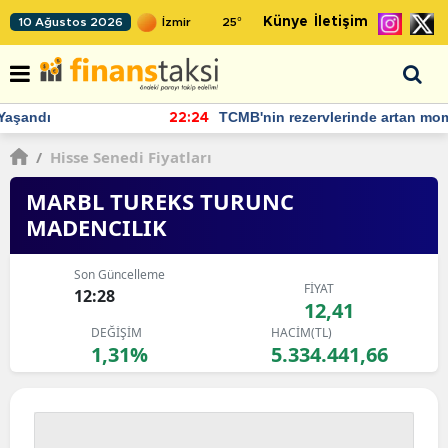
Künye
İletişim
10 Ağustos 2026
25
°
TCMB'nin rezervlerinde artan momentum devam ediyor
22:24
/
Hisse Senedi Fiyatları
MARBL TUREKS TURUNC
MADENCILIK
Son Güncelleme
FİYAT
12:28
12,41
DEĞİŞİM
HACİM(TL)
1,31%
5.334.441,66