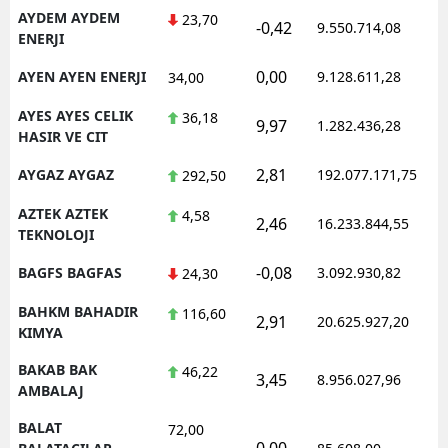
AYDEM AYDEM
23,70
-0,42
9.550.714,08
ENERJI
0,00
AYEN AYEN ENERJI
9.128.611,28
34,00
AYES AYES CELIK
36,18
9,97
1.282.436,28
HASIR VE CIT
2,81
AYGAZ AYGAZ
192.077.171,75
292,50
AZTEK AZTEK
4,58
2,46
16.233.844,55
TEKNOLOJI
-0,08
BAGFS BAGFAS
3.092.930,82
24,30
BAHKM BAHADIR
116,60
2,91
20.625.927,20
KIMYA
BAKAB BAK
46,22
3,45
8.956.027,96
AMBALAJ
BALAT
72,00
0,00