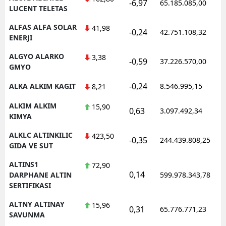
-6,97
65.185.085,00
LUCENT TELETAS
ALFAS ALFA SOLAR
41,98
-0,24
42.751.108,32
ENERJI
ALGYO ALARKO
3,38
-0,59
37.226.570,00
GMYO
-0,24
ALKA ALKIM KAGIT
8.546.995,15
8,21
ALKIM ALKIM
15,90
0,63
3.097.492,34
KIMYA
ALKLC ALTINKILIC
423,50
-0,35
244.439.808,25
GIDA VE SUT
ALTINS1
72,90
0,14
DARPHANE ALTIN
599.978.343,78
SERTIFIKASI
ALTNY ALTINAY
15,96
0,31
65.776.771,23
SAVUNMA