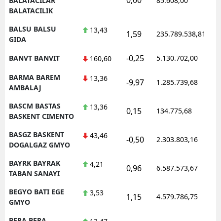
BALATACILAR
85.608,00
BALATACILIK
BALSU BALSU
13,43
1,59
235.789.538,81
GIDA
-0,25
BANVT BANVIT
5.130.702,00
160,60
BARMA BAREM
13,36
-9,97
1.285.739,68
AMBALAJ
BASCM BASTAS
13,36
0,15
134.775,68
BASKENT CIMENTO
BASGZ BASKENT
43,46
-0,50
2.303.803,16
DOGALGAZ GMYO
BAYRK BAYRAK
4,21
0,96
6.587.573,67
TABAN SANAYI
BEGYO BATI EGE
3,53
1,15
4.579.786,75
GMYO
BERA BERA