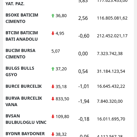
5,83
177.623.433,00
YAT. PAZ.
BSOKE BATICIM
36,80
2,56
116.805.081,62
CIMENTO
BTCIM BATICIM
4,95
-0,60
212.452.021,17
BATI ANADOLU
BUCIM BURSA
5,07
0,00
7.323.742,38
CIMENTO
BULGS BULLS
37,20
0,54
31.184.123,54
GSYO
-1,01
BURCE BURCELIK
16.645.432,22
35,18
BURVA BURCELIK
833,50
-1,94
7.840.320,00
VANA
BVSAN
109,80
-0,18
16.011.695,70
BULBULOGLU VINC
BYDNR BAYDONER
38,32
-0,05
4.112.567,28