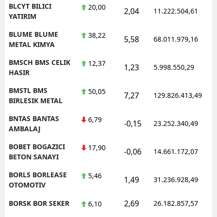
BLCYT BILICI
20,00
2,04
11.222.504,61
YATIRIM
BLUME BLUME
38,22
5,58
68.011.979,16
METAL KIMYA
BMSCH BMS CELIK
12,37
1,23
5.998.550,29
HASIR
BMSTL BMS
50,05
7,27
129.826.413,49
BIRLESIK METAL
BNTAS BANTAS
6,79
-0,15
23.252.340,49
AMBALAJ
BOBET BOGAZICI
17,90
-0,06
14.661.172,07
BETON SANAYI
BORLS BORLEASE
5,46
1,49
31.236.928,49
OTOMOTIV
2,69
BORSK BOR SEKER
26.182.857,57
6,10