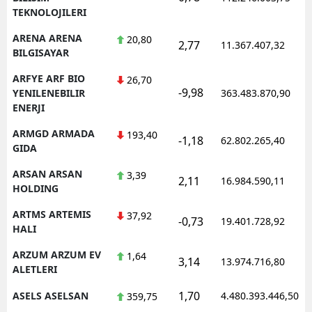
TEKNOLOJILERI
ARENA ARENA
20,80
2,77
11.367.407,32
BILGISAYAR
ARFYE ARF BIO
26,70
-9,98
YENILENEBILIR
363.483.870,90
ENERJI
ARMGD ARMADA
193,40
-1,18
62.802.265,40
GIDA
ARSAN ARSAN
3,39
2,11
16.984.590,11
HOLDING
ARTMS ARTEMIS
37,92
-0,73
19.401.728,92
HALI
ARZUM ARZUM EV
1,64
3,14
13.974.716,80
ALETLERI
1,70
ASELS ASELSAN
4.480.393.446,50
359,75