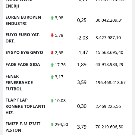
ENERJI
EUREN EUROPEN
3,98
0,25
36.042.209,31
ENDUSTRI
EUYO EURO YAT.
5,78
-2,03
3.427.987,10
ORT.
-1,47
EYGYO EYG GMYO
15.568.695,40
2,68
1,89
FADE FADE GIDA
43.918.983,29
17,76
FENER
3,17
3,59
FENERBAHCE
196.468.418,67
FUTBOL
FLAP FLAP
10,08
0,30
KONGRE TOPLANTI
2.469.225,56
HIZ.
FMIZP F-M IZMIT
294,50
3,79
70.219.606,50
PISTON