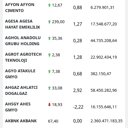
AFYON AFYON
12,67
0,88
6.279.901,31
CIMENTO
AGESA AGESA
239,00
1,27
17.548.677,20
HAYAT EMEKLILIK
AGHOL ANADOLU
35,36
0,28
44.735.208,64
GRUBU HOLDING
AGROT AGROTECH
2,38
1,28
22.902.434,19
TEKNOLOJI
AGYO ATAKULE
7,38
0,68
382.150,47
GMYO
AHGAZ AHLATCI
33,08
2,92
58.450.282,96
DOGALGAZ
AHSGY AHES
18,93
-2,22
16.155.646,11
GMYO
0,00
AKBNK AKBANK
2.360.471.183,35
67,40