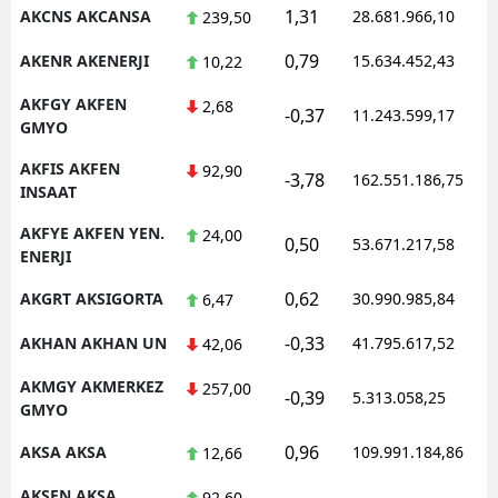
1,31
AKCNS AKCANSA
28.681.966,10
239,50
0,79
AKENR AKENERJI
15.634.452,43
10,22
AKFGY AKFEN
2,68
-0,37
11.243.599,17
GMYO
AKFIS AKFEN
92,90
-3,78
162.551.186,75
INSAAT
AKFYE AKFEN YEN.
24,00
0,50
53.671.217,58
ENERJI
0,62
AKGRT AKSIGORTA
30.990.985,84
6,47
-0,33
AKHAN AKHAN UN
41.795.617,52
42,06
AKMGY AKMERKEZ
257,00
-0,39
5.313.058,25
GMYO
0,96
AKSA AKSA
109.991.184,86
12,66
AKSEN AKSA
92,60