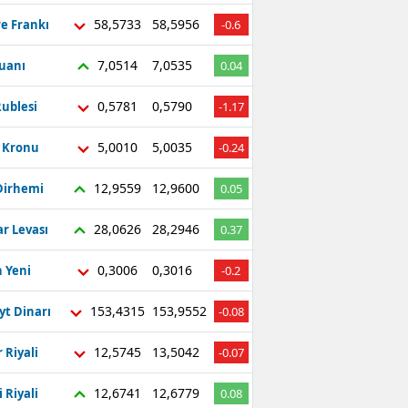
58,5733
58,5956
re Frankı
-0.6
7,0514
7,0535
Yuanı
0.04
0,5781
0,5790
ublesi
-1.17
5,0010
5,0035
ç Kronu
-0.24
12,9559
12,9600
Dirhemi
0.05
28,0626
28,2946
r Levası
0.37
0,3006
0,3016
 Yeni
-0.2
153,4315
153,9552
yt Dinarı
-0.08
12,5745
13,5042
 Riyali
-0.07
12,6741
12,6779
 Riyali
0.08