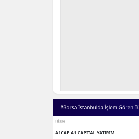
#Borsa İstanbulda İşlem Gören T
Hisse
A1CAP A1 CAPITAL YATIRIM