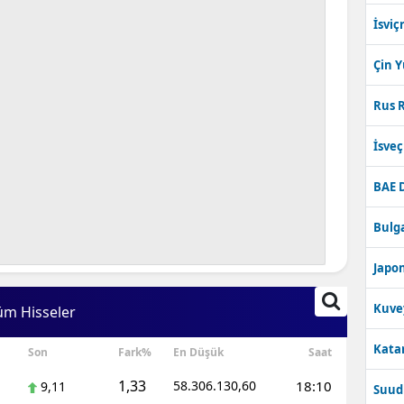
İsviç
Çin 
Rus R
İsve
BAE 
Bulga
Japon
Kuve
üm Hisseler
Katar
Son
Fark%
En Düşük
Saat
1,33
58.306.130,60
18:10
9,11
Suudi