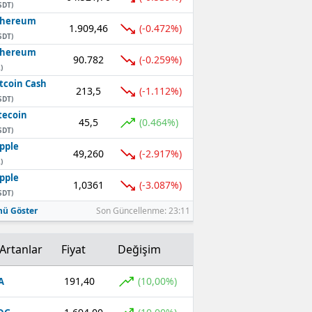
SDT)
thereum
1.909,46
(-0.472%)
SDT)
thereum
90.782
(-0.259%)
)
tcoin Cash
213,5
(-1.112%)
SDT)
tecoin
45,5
(0.464%)
SDT)
pple
49,260
(-2.917%)
)
pple
1,0361
(-3.087%)
SDT)
ü Göster
Son Güncellenme: 23:11
Artanlar
Fiyat
Değişim
191,40
(10,00%)
A