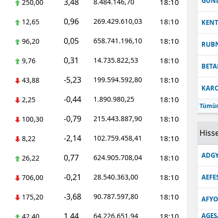
GUN
3,48
8.484.146,70
18:10
250,00
0,96
269.429.610,03
18:10
12,65
KEN
0,05
658.741.196,10
18:10
96,20
RUB
0,31
14.735.822,53
18:10
9,76
BETA
-5,23
199.594.592,80
18:10
43,88
KARC
-0,44
1.890.980,25
18:10
2,25
Tümün
-0,79
215.443.887,90
18:10
100,30
Hisse
-2,14
102.759.458,41
18:10
8,22
ADGY
0,77
624.905.708,04
18:10
26,22
-0,21
28.540.363,00
18:10
706,00
AEFE
-3,68
90.787.597,80
18:10
175,20
AFYO
1,44
64.226.651,94
18:10
AGES
42,40