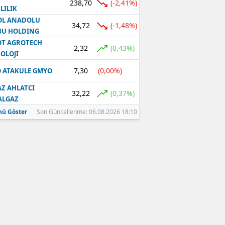
238,70
(-2,41%)
LILIK
OL ANADOLU
34,72
(-1,48%)
BU HOLDING
T AGROTECH
2,32
(0,43%)
OLOJI
7,30
(0,00%)
 ATAKULE GMYO
Z AHLATCI
32,22
(0,37%)
ALGAZ
ü Göster
Son Güncellenme: 06.08.2026 18:10