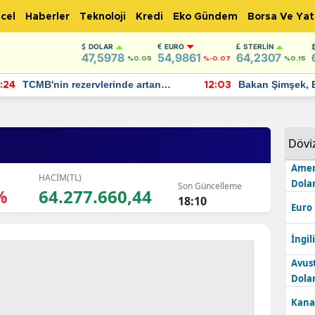
cel
Haberler
Teknoloji
Kredi
Eko Gündem
Borsa Ve Yat
DOLAR
EURO
STERLIN
47,5978
54,9861
64,2307
%0.05
%-0.07
%0.15
TCMB'nin rezervlerinde artan
Bakan Şimşek, 
:24
12:03
momentum devam ediyor
için umut verici
bulundu
Dövi
Amer
HACİM(TL)
Dolar
Son Güncelleme
%
64.277.660,44
18:10
Euro
İngili
Avus
Dolar
Kana