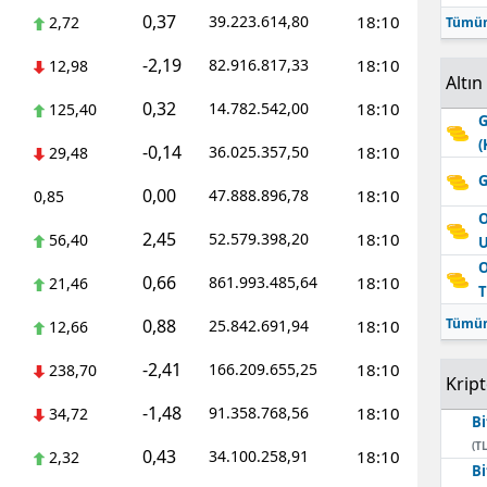
0,37
39.223.614,80
18:10
2,72
Tümün
-2,19
82.916.817,33
18:10
12,98
Altın
0,32
14.782.542,00
18:10
125,40
G
(
-0,14
36.025.357,50
18:10
29,48
G
0,00
47.888.896,78
18:10
0,85
O
2,45
52.579.398,20
18:10
56,40
O
0,66
861.993.485,64
18:10
21,46
T
0,88
Tümün
25.842.691,94
18:10
12,66
-2,41
166.209.655,25
18:10
238,70
Krip
-1,48
91.358.768,56
18:10
34,72
Bi
(TL
0,43
34.100.258,91
18:10
2,32
Bi