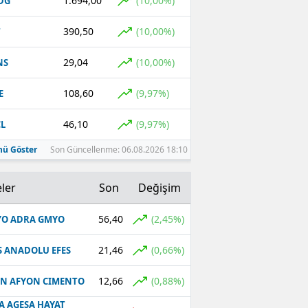
1.694,00
(10,00%)
DG
390,50
(10,00%)
T
29,04
(10,00%)
NS
108,60
(9,97%)
E
46,10
(9,97%)
L
ü Göster
Son Güncellenme: 06.08.2026 18:10
ler
Son
Değişim
56,40
(2,45%)
O ADRA GMYO
21,46
(0,66%)
S ANADOLU EFES
12,66
(0,88%)
N AFYON CIMENTO
A AGESA HAYAT