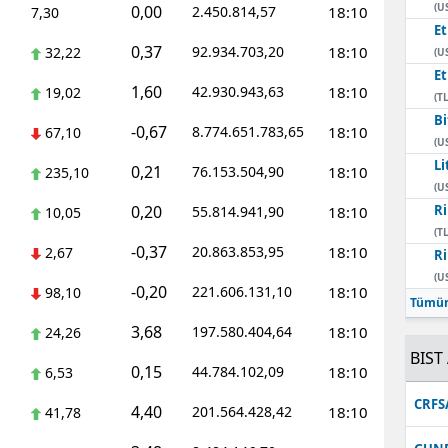
(U
0,00
2.450.814,57
18:10
7,30
E
0,37
92.934.703,20
18:10
32,22
(U
E
1,60
42.930.943,63
18:10
19,02
(TL
Bi
-0,67
8.774.651.783,65
18:10
67,10
(U
Li
0,21
76.153.504,90
18:10
235,10
(U
0,20
Ri
55.814.941,90
18:10
10,05
(TL
-0,37
20.863.853,95
18:10
2,67
Ri
(U
-0,20
221.606.131,10
18:10
98,10
Tümün
3,68
197.580.404,64
18:10
24,26
BIST 
0,15
44.784.102,09
18:10
6,53
CRFS
4,40
201.564.428,42
18:10
41,78