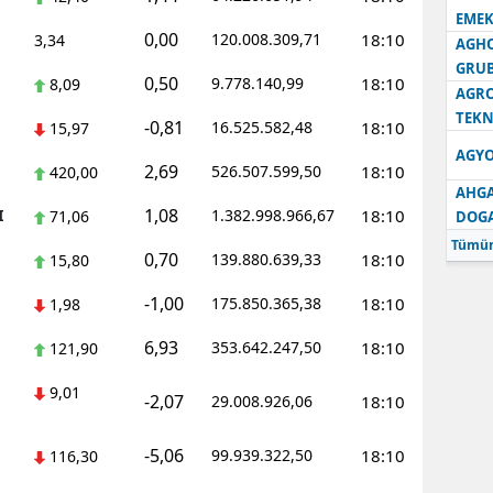
EMEK
0,00
120.008.309,71
18:10
3,34
AGH
GRU
0,50
9.778.140,99
18:10
8,09
AGRO
TEKN
-0,81
16.525.582,48
18:10
15,97
AGYO
2,69
526.507.599,50
18:10
420,00
AHGA
1,08
I
1.382.998.966,67
18:10
71,06
DOG
Tümün
0,70
139.880.639,33
18:10
15,80
-1,00
175.850.365,38
18:10
1,98
6,93
353.642.247,50
18:10
121,90
9,01
-2,07
29.008.926,06
18:10
-5,06
99.939.322,50
18:10
116,30