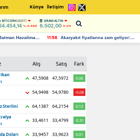
Künye
İletişim
ırım
BITCOIN
(USDT)
GRAM ALTIN
64.454,14
6.502,00
%-0.665
0,09
Batman Havalimanı
Akaryakıt fiyatlarına zam geliyor:
11:56
 açıklamalarda
Yeni tarih açıklandı
z
Alış
Satış
Fark
ikan
47,5908
47,5972
0.06
ı
54,9498
54,9780
-0.08
64,1387
64,2154
z Sterlini
0.13
tralya
33,4611
33,4799
-0.31
ı
33,9457
33,9623
da Doları
0.01