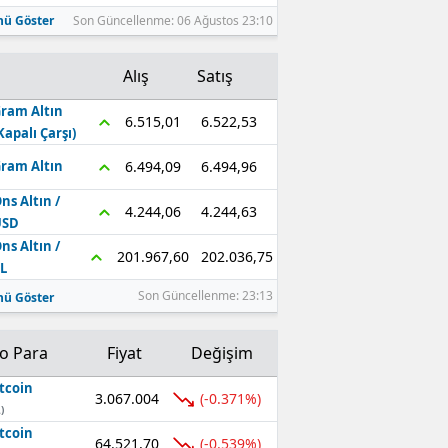
ü Göster
Son Güncellenme: 06 Ağustos 23:10
Alış
Satış
ram Altın
6.522,53
6.515,01
Kapalı Çarşı)
6.494,96
6.494,09
ram Altın
ns Altın /
4.244,63
4.244,06
USD
ns Altın /
202.036,75
201.967,60
L
Son Güncellenme: 23:13
ü Göster
to Para
Fiyat
Değişim
tcoin
3.067.004
(-0.371%)
)
tcoin
64.521,70
(-0.539%)