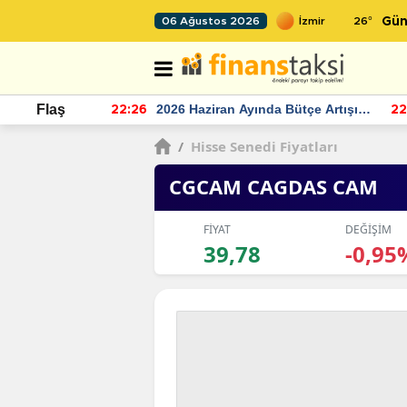
26
°
06 Ağustos 2026
Gün
r seviyesinin
2026 Haziran Ayında Bütçe Artışı
Flaş
22:26
22
Yaşandı
/
Hisse Senedi Fiyatları
CGCAM CAGDAS CAM
FİYAT
DEĞİŞİM
39,78
-0,95