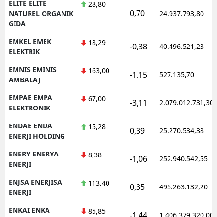
ELITE ELITE
28,80
0,70
NATUREL ORGANIK
24.937.793,80
GIDA
EMKEL EMEK
18,29
-0,38
40.496.521,23
ELEKTRIK
EMNIS EMINIS
163,00
-1,15
527.135,70
AMBALAJ
EMPAE EMPA
67,00
-3,11
2.079.012.731,30
ELEKTRONIK
ENDAE ENDA
15,28
0,39
25.270.534,38
ENERJI HOLDING
ENERY ENERYA
8,38
-1,06
252.940.542,55
ENERJI
ENJSA ENERJISA
113,40
0,35
495.263.132,20
ENERJI
ENKAI ENKA
85,85
-1,44
1.406.379.320,00