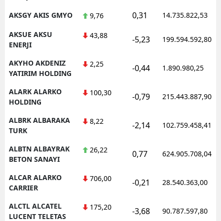
0,31
AKSGY AKIS GMYO
14.735.822,53
9,76
AKSUE AKSU
43,88
-5,23
199.594.592,80
ENERJI
AKYHO AKDENIZ
2,25
-0,44
1.890.980,25
YATIRIM HOLDING
ALARK ALARKO
100,30
-0,79
215.443.887,90
HOLDING
ALBRK ALBARAKA
8,22
-2,14
102.759.458,41
TURK
ALBTN ALBAYRAK
26,22
0,77
624.905.708,04
BETON SANAYI
ALCAR ALARKO
706,00
-0,21
28.540.363,00
CARRIER
ALCTL ALCATEL
175,20
-3,68
90.787.597,80
LUCENT TELETAS