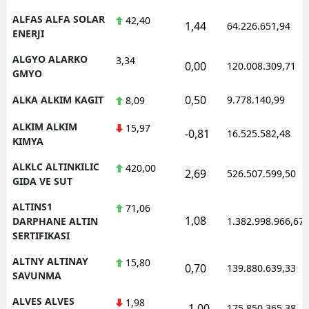
ALFAS ALFA SOLAR
42,40
1,44
64.226.651,94
ENERJI
ALGYO ALARKO
3,34
0,00
120.008.309,71
GMYO
0,50
ALKA ALKIM KAGIT
9.778.140,99
8,09
ALKIM ALKIM
15,97
-0,81
16.525.582,48
KIMYA
ALKLC ALTINKILIC
420,00
2,69
526.507.599,50
GIDA VE SUT
ALTINS1
71,06
1,08
DARPHANE ALTIN
1.382.998.966,67
SERTIFIKASI
ALTNY ALTINAY
15,80
0,70
139.880.639,33
SAVUNMA
ALVES ALVES
1,98
-1,00
175.850.365,38