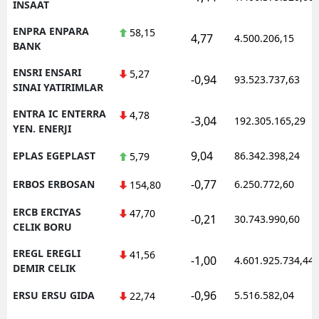
INSAAT
ENPRA ENPARA
58,15
4,77
4.500.206,15
BANK
ENSRI ENSARI
5,27
-0,94
93.523.737,63
SINAI YATIRIMLAR
ENTRA IC ENTERRA
4,78
-3,04
192.305.165,29
YEN. ENERJI
9,04
EPLAS EGEPLAST
86.342.398,24
5,79
-0,77
ERBOS ERBOSAN
6.250.772,60
154,80
ERCB ERCIYAS
47,70
-0,21
30.743.990,60
CELIK BORU
EREGL EREGLI
41,56
-1,00
4.601.925.734,44
DEMIR CELIK
-0,96
ERSU ERSU GIDA
5.516.582,04
22,74