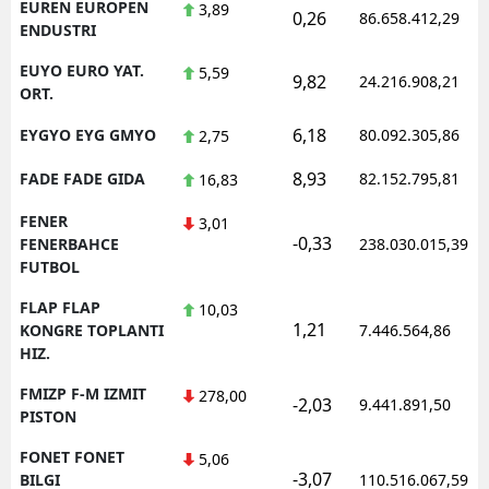
EUREN EUROPEN
3,89
0,26
86.658.412,29
ENDUSTRI
EUYO EURO YAT.
5,59
9,82
24.216.908,21
ORT.
6,18
EYGYO EYG GMYO
80.092.305,86
2,75
8,93
FADE FADE GIDA
82.152.795,81
16,83
FENER
3,01
-0,33
FENERBAHCE
238.030.015,39
FUTBOL
FLAP FLAP
10,03
1,21
KONGRE TOPLANTI
7.446.564,86
HIZ.
FMIZP F-M IZMIT
278,00
-2,03
9.441.891,50
PISTON
FONET FONET
5,06
-3,07
BILGI
110.516.067,59