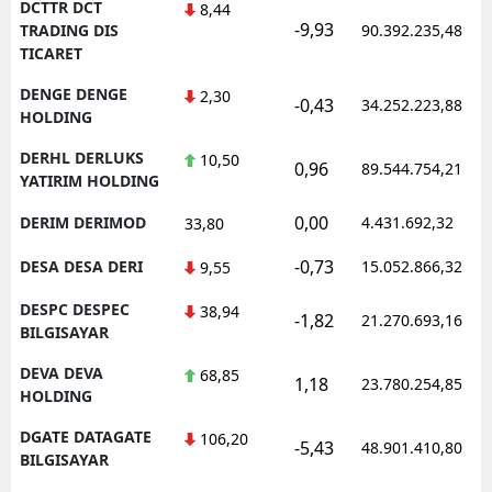
DCTTR DCT
8,44
-9,93
TRADING DIS
90.392.235,48
TICARET
DENGE DENGE
2,30
-0,43
34.252.223,88
HOLDING
DERHL DERLUKS
10,50
0,96
89.544.754,21
YATIRIM HOLDING
0,00
DERIM DERIMOD
4.431.692,32
33,80
-0,73
DESA DESA DERI
15.052.866,32
9,55
DESPC DESPEC
38,94
-1,82
21.270.693,16
BILGISAYAR
DEVA DEVA
68,85
1,18
23.780.254,85
HOLDING
DGATE DATAGATE
106,20
-5,43
48.901.410,80
BILGISAYAR