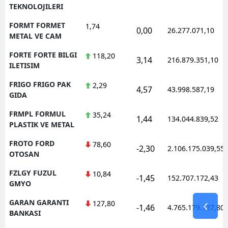
TEKNOLOJILERI
FORMT FORMET
1,74
0,00
26.277.071,10
METAL VE CAM
FORTE FORTE BILGI
118,20
3,14
216.879.351,10
ILETISIM
FRIGO FRIGO PAK
2,29
4,57
43.998.587,19
GIDA
FRMPL FORMUL
35,24
1,44
134.044.839,52
PLASTIK VE METAL
FROTO FORD
78,60
-2,30
2.106.175.039,55
OTOSAN
FZLGY FUZUL
10,84
-1,45
152.707.172,43
GMYO
GARAN GARANTI
127,80
-1,46
4.765.179.127,80
BANKASI