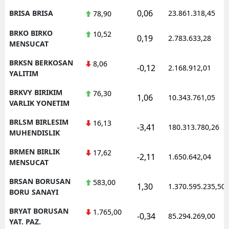
0,06
BRISA BRISA
23.861.318,45
78,90
BRKO BIRKO
10,52
0,19
2.783.633,28
MENSUCAT
BRKSN BERKOSAN
8,06
-0,12
2.168.912,01
YALITIM
BRKVY BIRIKIM
76,30
1,06
10.343.761,05
VARLIK YONETIM
BRLSM BIRLESIM
16,13
-3,41
180.313.780,26
MUHENDISLIK
BRMEN BIRLIK
17,62
-2,11
1.650.642,04
MENSUCAT
BRSAN BORUSAN
583,00
1,30
1.370.595.235,50
BORU SANAYI
BRYAT BORUSAN
1.765,00
-0,34
85.294.269,00
YAT. PAZ.