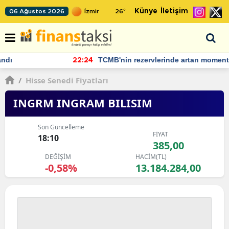
Künye
İletişim
06 Ağustos 2026
26
°
TCMB'nin rezervlerinde artan momentum devam ediyor
22:24
/
Hisse Senedi Fiyatları
INGRM INGRAM BILISIM
Son Güncelleme
FİYAT
18:10
385,00
DEĞİŞİM
HACİM(TL)
-0,58%
13.184.284,00