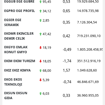
0,53
EGGUB EGE GUBRE
19.929.684,50
95,45
0,65
EGPRO EGE PROFIL
14.978.735,98
34,12
EGSER EGE
2,85
0,35
7.126.304,54
SERAMIK
EKDMR EKINCILER
47,42
0,42
719.231.090,10
DEMIR CELIK
EKGYO EMLAK
18,19
-0,49
1.805.208.458,95
KONUT GMYO
-1,74
EKIM EKIM TURIZM
351.512.916,19
18,05
1,57
EKIZ EKIZ KIMYA
1.049.628,60
68,00
EKOS EKOS
5,39
-0,74
46.846.671,69
TEKNOLOJI
EKSUN EKSUN
6,03
0,33
36.960.955,05
GIDA