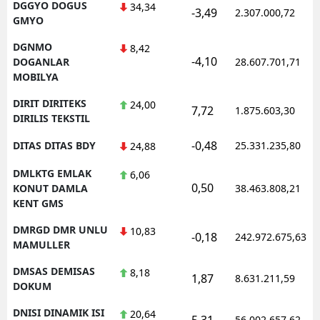
DGGYO DOGUS
34,34
-3,49
2.307.000,72
GMYO
DGNMO
8,42
-4,10
DOGANLAR
28.607.701,71
MOBILYA
DIRIT DIRITEKS
24,00
7,72
1.875.603,30
DIRILIS TEKSTIL
-0,48
DITAS DITAS BDY
25.331.235,80
24,88
DMLKTG EMLAK
6,06
0,50
KONUT DAMLA
38.463.808,21
KENT GMS
DMRGD DMR UNLU
10,83
-0,18
242.972.675,63
MAMULLER
DMSAS DEMISAS
8,18
1,87
8.631.211,59
DOKUM
DNISI DINAMIK ISI
20,64
5,31
56.002.657,62