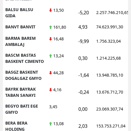
BALSU BALSU
13,50
-5,20
2.257.746.210,65
GIDA
4,93
BANVT BANVIT
74.623.991,30
161,80
BARMA BAREM
16,48
-9,99
1.756.323,04
AMBALAJ
BASCM BASTAS
13,24
0,30
1.214.225,68
BASKENT CIMENTO
BASGZ BASKENT
44,28
-1,64
13.948.785,10
DOGALGAZ GMYO
BAYRK BAYRAK
4,16
-0,24
13.676.712,70
TABAN SANAYI
BEGYO BATI EGE
3,45
0,00
23.069.307,74
GMYO
BERA BERA
13,08
2,03
153.753.271,04
HOLDING