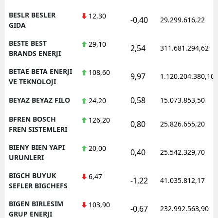
BESLR BESLER
12,30
-0,40
29.299.616,22
GIDA
BESTE BEST
29,10
2,54
311.681.294,62
BRANDS ENERJI
BETAE BETA ENERJI
108,60
9,97
1.120.204.380,10
VE TEKNOLOJI
0,58
BEYAZ BEYAZ FILO
15.073.853,50
24,20
BFREN BOSCH
126,20
0,80
25.826.655,20
FREN SISTEMLERI
BIENY BIEN YAPI
20,00
0,40
25.542.329,70
URUNLERI
BIGCH BUYUK
6,47
-1,22
41.035.812,17
SEFLER BIGCHEFS
BIGEN BIRLESIM
103,90
-0,67
232.992.563,90
GRUP ENERJI