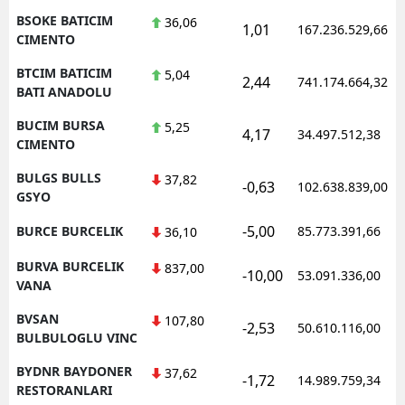
BSOKE BATICIM
36,06
1,01
167.236.529,66
CIMENTO
BTCIM BATICIM
5,04
2,44
741.174.664,32
BATI ANADOLU
BUCIM BURSA
5,25
4,17
34.497.512,38
CIMENTO
BULGS BULLS
37,82
-0,63
102.638.839,00
GSYO
-5,00
BURCE BURCELIK
85.773.391,66
36,10
BURVA BURCELIK
837,00
-10,00
53.091.336,00
VANA
BVSAN
107,80
-2,53
50.610.116,00
BULBULOGLU VINC
BYDNR BAYDONER
37,62
-1,72
14.989.759,34
RESTORANLARI