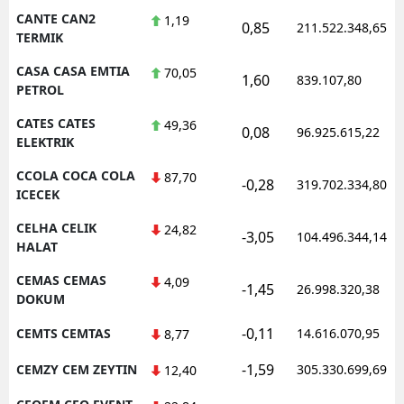
CANTE CAN2
1,19
0,85
211.522.348,65
TERMIK
CASA CASA EMTIA
70,05
1,60
839.107,80
PETROL
CATES CATES
49,36
0,08
96.925.615,22
ELEKTRIK
CCOLA COCA COLA
87,70
-0,28
319.702.334,80
ICECEK
CELHA CELIK
24,82
-3,05
104.496.344,14
HALAT
CEMAS CEMAS
4,09
-1,45
26.998.320,38
DOKUM
-0,11
CEMTS CEMTAS
14.616.070,95
8,77
-1,59
CEMZY CEM ZEYTIN
305.330.699,69
12,40