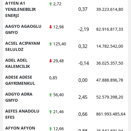
A1YEN A1
2,72
0,37
YENILENEBILIR
39.223.614,80
ENERJI
AAGYO AGAOGLU
12,98
-2,19
82.916.817,33
GMYO
ACSEL ACIPAYAM
125,40
0,32
14.782.542,00
SELULOZ
ADEL ADEL
29,48
-0,14
36.025.357,50
KALEMCILIK
ADESE ADESE
0,85
0,00
47.888.896,78
GAYRIMENKUL
ADGYO ADRA
56,40
2,45
52.579.398,20
GMYO
AEFES ANADOLU
21,46
0,66
861.993.485,64
EFES
AFYON AFYON
12,66
0,88
25.842.691,94