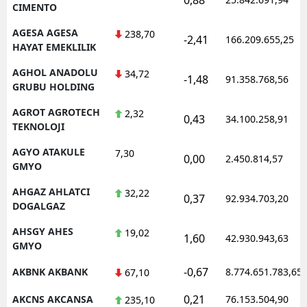
CIMENTO
AGESA AGESA
238,70
-2,41
166.209.655,25
HAYAT EMEKLILIK
AGHOL ANADOLU
34,72
-1,48
91.358.768,56
GRUBU HOLDING
AGROT AGROTECH
2,32
0,43
34.100.258,91
TEKNOLOJI
AGYO ATAKULE
7,30
0,00
2.450.814,57
GMYO
AHGAZ AHLATCI
32,22
0,37
92.934.703,20
DOGALGAZ
AHSGY AHES
19,02
1,60
42.930.943,63
GMYO
-0,67
AKBNK AKBANK
8.774.651.783,65
67,10
0,21
AKCNS AKCANSA
76.153.504,90
235,10