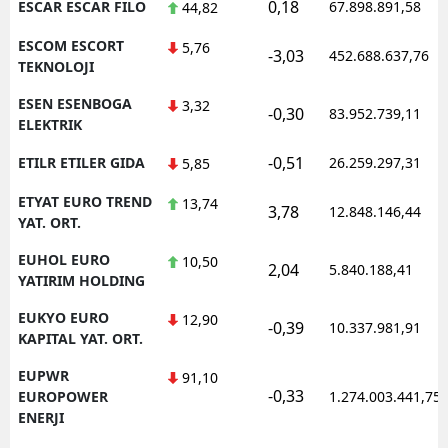
0,18
ESCAR ESCAR FILO
67.898.891,58
44,82
ESCOM ESCORT
5,76
-3,03
452.688.637,76
TEKNOLOJI
ESEN ESENBOGA
3,32
-0,30
83.952.739,11
ELEKTRIK
-0,51
ETILR ETILER GIDA
26.259.297,31
5,85
ETYAT EURO TREND
13,74
3,78
12.848.146,44
YAT. ORT.
EUHOL EURO
10,50
2,04
5.840.188,41
YATIRIM HOLDING
EUKYO EURO
12,90
-0,39
10.337.981,91
KAPITAL YAT. ORT.
EUPWR
91,10
-0,33
EUROPOWER
1.274.003.441,75
ENERJI