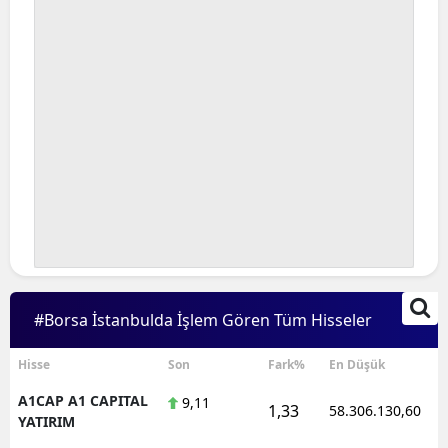
#Borsa İstanbulda İşlem Gören Tüm Hisseler
Hisse
Son
Fark%
En Düşük
A1CAP A1 CAPITAL
9,11
1,33
58.306.130,60
YATIRIM