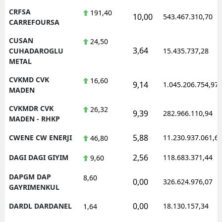
CRFSA
191,40
10,00
543.467.310,70
CARREFOURSA
CUSAN
24,50
3,64
CUHADAROGLU
15.435.737,28
METAL
CVKMD CVK
16,60
9,14
1.045.206.754,97
MADEN
CVKMDR CVK
26,32
9,39
282.966.110,94
MADEN - RHKP
5,88
CWENE CW ENERJI
11.230.937.061,6
46,80
2,56
DAGI DAGI GIYIM
118.683.371,44
9,60
DAPGM DAP
8,60
0,00
326.624.976,07
GAYRIMENKUL
0,00
DARDL DARDANEL
18.130.157,34
1,64