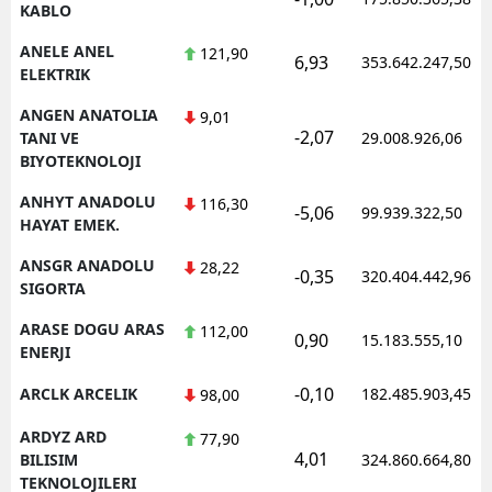
KABLO
ANELE ANEL
121,90
6,93
353.642.247,50
ELEKTRIK
ANGEN ANATOLIA
9,01
-2,07
TANI VE
29.008.926,06
BIYOTEKNOLOJI
ANHYT ANADOLU
116,30
-5,06
99.939.322,50
HAYAT EMEK.
ANSGR ANADOLU
28,22
-0,35
320.404.442,96
SIGORTA
ARASE DOGU ARAS
112,00
0,90
15.183.555,10
ENERJI
-0,10
ARCLK ARCELIK
182.485.903,45
98,00
ARDYZ ARD
77,90
4,01
BILISIM
324.860.664,80
TEKNOLOJILERI