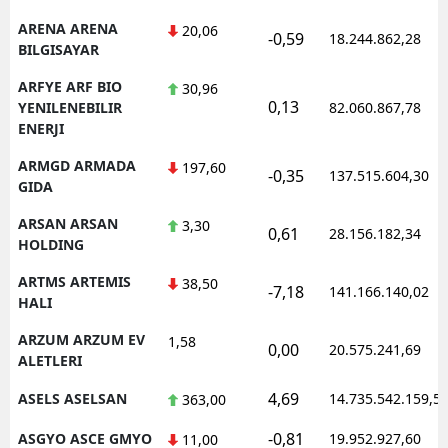
ARENA ARENA
20,06
-0,59
18.244.862,28
BILGISAYAR
ARFYE ARF BIO
30,96
0,13
YENILENEBILIR
82.060.867,78
ENERJI
ARMGD ARMADA
197,60
-0,35
137.515.604,30
GIDA
ARSAN ARSAN
3,30
0,61
28.156.182,34
HOLDING
ARTMS ARTEMIS
38,50
-7,18
141.166.140,02
HALI
ARZUM ARZUM EV
1,58
0,00
20.575.241,69
ALETLERI
4,69
ASELS ASELSAN
14.735.542.159,5
363,00
-0,81
ASGYO ASCE GMYO
19.952.927,60
11,00