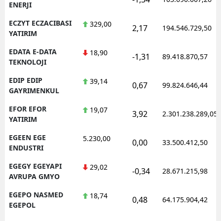
ENERJI
ECZYT ECZACIBASI
329,00
2,17
194.546.729,50
YATIRIM
EDATA E-DATA
18,90
-1,31
89.418.870,57
TEKNOLOJI
EDIP EDIP
39,14
0,67
99.824.646,44
GAYRIMENKUL
EFOR EFOR
19,07
3,92
2.301.238.289,05
YATIRIM
EGEEN EGE
5.230,00
0,00
33.500.412,50
ENDUSTRI
EGEGY EGEYAPI
29,02
-0,34
28.671.215,98
AVRUPA GMYO
EGEPO NASMED
18,74
0,48
64.175.904,42
EGEPOL