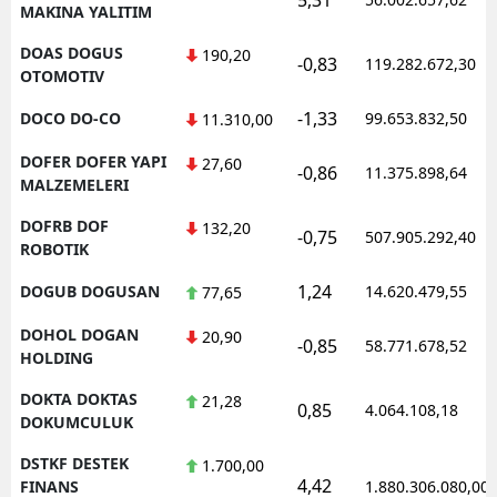
MAKINA YALITIM
DOAS DOGUS
190,20
-0,83
119.282.672,30
OTOMOTIV
-1,33
DOCO DO-CO
99.653.832,50
11.310,00
DOFER DOFER YAPI
27,60
-0,86
11.375.898,64
MALZEMELERI
DOFRB DOF
132,20
-0,75
507.905.292,40
ROBOTIK
1,24
DOGUB DOGUSAN
14.620.479,55
77,65
DOHOL DOGAN
20,90
-0,85
58.771.678,52
HOLDING
DOKTA DOKTAS
21,28
0,85
4.064.108,18
DOKUMCULUK
DSTKF DESTEK
1.700,00
4,42
FINANS
1.880.306.080,00