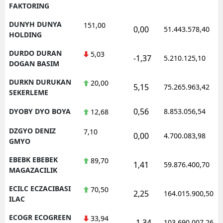
FAKTORING
DUNYH DUNYA
151,00
0,00
51.443.578,40
HOLDING
DURDO DURAN
5,03
-1,37
5.210.125,10
DOGAN BASIM
DURKN DURUKAN
20,00
5,15
75.265.963,42
SEKERLEME
0,56
DYOBY DYO BOYA
8.853.056,54
12,68
DZGYO DENIZ
7,10
0,00
4.700.083,98
GMYO
EBEBK EBEBEK
89,70
1,41
59.876.400,70
MAGAZACILIK
ECILC ECZACIBASI
70,50
2,25
164.015.900,50
ILAC
ECOGR ECOGREEN
33,94
-1,34
103.690.007,26