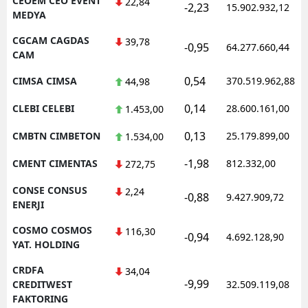
CEOEM CEO EVENT
22,84
-2,23
15.902.932,12
MEDYA
CGCAM CAGDAS
39,78
-0,95
64.277.660,44
CAM
0,54
CIMSA CIMSA
370.519.962,88
44,98
0,14
CLEBI CELEBI
28.600.161,00
1.453,00
0,13
CMBTN CIMBETON
25.179.899,00
1.534,00
-1,98
CMENT CIMENTAS
812.332,00
272,75
CONSE CONSUS
2,24
-0,88
9.427.909,72
ENERJI
COSMO COSMOS
116,30
-0,94
4.692.128,90
YAT. HOLDING
CRDFA
34,04
-9,99
CREDITWEST
32.509.119,08
FAKTORING