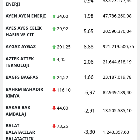
0,94
38.473.177,44
ENERJI
1,98
AYEN AYEN ENERJI
47.786.260,98
34,00
AYES AYES CELIK
29,92
5,65
20.590.376,04
HASIR VE CIT
8,88
AYGAZ AYGAZ
921.219.500,75
291,25
AZTEK AZTEK
4,45
2,06
21.644.618,19
TEKNOLOJI
1,66
BAGFS BAGFAS
23.187.019,78
24,52
BAHKM BAHADIR
116,10
-6,97
82.949.189,40
KIMYA
BAKAB BAK
44,00
-2,91
13.505.585,10
AMBALAJ
BALAT
73,25
-3,30
BALATACILAR
1.240.357,60
BALATACILIK