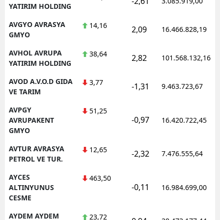
-2,61
3.085.919,00
YATIRIM HOLDING
AVGYO AVRASYA
14,16
2,09
16.466.828,19
GMYO
AVHOL AVRUPA
38,64
2,82
101.568.132,16
YATIRIM HOLDING
AVOD A.V.O.D GIDA
3,77
-1,31
9.463.723,67
VE TARIM
AVPGY
51,25
-0,97
AVRUPAKENT
16.420.722,45
GMYO
AVTUR AVRASYA
12,65
-2,32
7.476.555,64
PETROL VE TUR.
AYCES
463,50
-0,11
ALTINYUNUS
16.984.699,00
CESME
AYDEM AYDEM
23,72