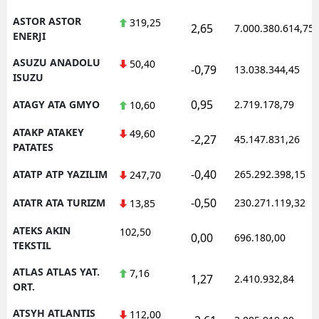
ASTOR ASTOR
319,25
2,65
7.000.380.614,75
ENERJI
ASUZU ANADOLU
50,40
-0,79
13.038.344,45
ISUZU
0,95
ATAGY ATA GMYO
2.719.178,79
10,60
ATAKP ATAKEY
49,60
-2,27
45.147.831,26
PATATES
-0,40
ATATP ATP YAZILIM
265.292.398,15
247,70
-0,50
ATATR ATA TURIZM
230.271.119,32
13,85
ATEKS AKIN
102,50
0,00
696.180,00
TEKSTIL
ATLAS ATLAS YAT.
7,16
1,27
2.410.932,84
ORT.
ATSYH ATLANTIS
112,00