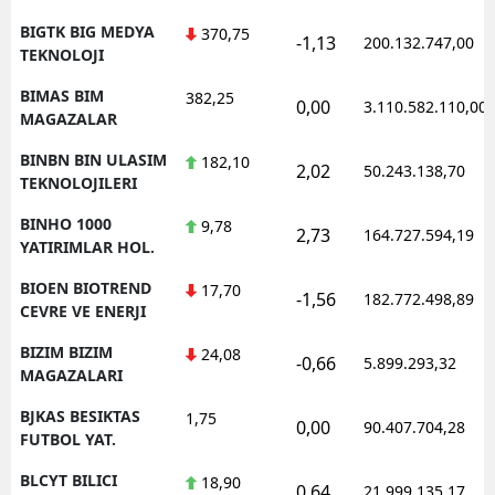
BIGTK BIG MEDYA
370,75
-1,13
200.132.747,00
TEKNOLOJI
BIMAS BIM
382,25
0,00
3.110.582.110,00
MAGAZALAR
BINBN BIN ULASIM
182,10
2,02
50.243.138,70
TEKNOLOJILERI
BINHO 1000
9,78
2,73
164.727.594,19
YATIRIMLAR HOL.
BIOEN BIOTREND
17,70
-1,56
182.772.498,89
CEVRE VE ENERJI
BIZIM BIZIM
24,08
-0,66
5.899.293,32
MAGAZALARI
BJKAS BESIKTAS
1,75
0,00
90.407.704,28
FUTBOL YAT.
BLCYT BILICI
18,90
0,64
21.999.135,17