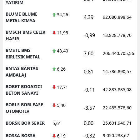
YATIRIM
BLUME BLUME
34,26
4,39
92.080.898,64
METAL KIMYA
BMSCH BMS CELIK
11,95
-0,99
13.828.778,70
HASIR
BMSTL BMS
48,40
7,60
206.440.705,56
BIRLESIK METAL
BNTAS BANTAS
6,26
0,81
14.786.890,57
AMBALAJ
BOBET BOGAZICI
17,71
-0,11
42.883.885,08
BETON SANAYI
BORLS BORLEASE
5,40
-3,57
22.485.578,60
OTOMOTIV
0,00
BORSK BOR SEKER
25.601.940,71
5,61
-0,32
BOSSA BOSSA
9.050.238,67
6,19