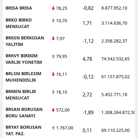
-0,82
BRISA BRISA
8.877.952,10
78,25
BRKO BIRKO
10,70
1,71
3.114.636,70
MENSUCAT
BRKSN BERKOSAN
7,97
-1,12
2.358.282,37
YALITIM
BRKVY BIRIKIM
79,95
4,78
74.542.532,65
VARLIK YONETIM
BRLSM BIRLESIM
16,11
-0,12
61.157.875,02
MUHENDISLIK
BRMEN BIRLIK
18,10
2,72
5.452.771,18
MENSUCAT
BRSAN BORUSAN
572,00
-1,89
1.308.264.872,50
BORU SANAYI
BRYAT BORUSAN
1.767,00
0,11
69.110.225,00
YAT. PAZ.