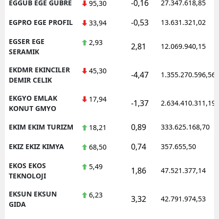
-0,16
EGGUB EGE GUBRE
27.347.618,85
95,30
-0,53
EGPRO EGE PROFIL
13.631.321,02
33,94
EGSER EGE
2,93
2,81
12.069.940,15
SERAMIK
EKDMR EKINCILER
45,30
-4,47
1.355.270.596,56
DEMIR CELIK
EKGYO EMLAK
17,94
-1,37
2.634.410.311,19
KONUT GMYO
0,89
EKIM EKIM TURIZM
333.625.168,70
18,21
0,74
EKIZ EKIZ KIMYA
357.655,50
68,50
EKOS EKOS
5,49
1,86
47.521.377,14
TEKNOLOJI
EKSUN EKSUN
6,23
3,32
42.791.974,53
GIDA