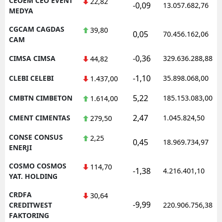
CEOEM CEO EVENT
22,82
-0,09
13.057.682,76
MEDYA
CGCAM CAGDAS
39,80
0,05
70.456.162,06
CAM
-0,36
CIMSA CIMSA
329.636.288,88
44,82
-1,10
CLEBI CELEBI
35.898.068,00
1.437,00
5,22
CMBTN CIMBETON
185.153.083,00
1.614,00
2,47
CMENT CIMENTAS
1.045.824,50
279,50
CONSE CONSUS
2,25
0,45
18.969.734,97
ENERJI
COSMO COSMOS
114,70
-1,38
4.216.401,10
YAT. HOLDING
CRDFA
30,64
-9,99
CREDITWEST
220.906.756,38
FAKTORING