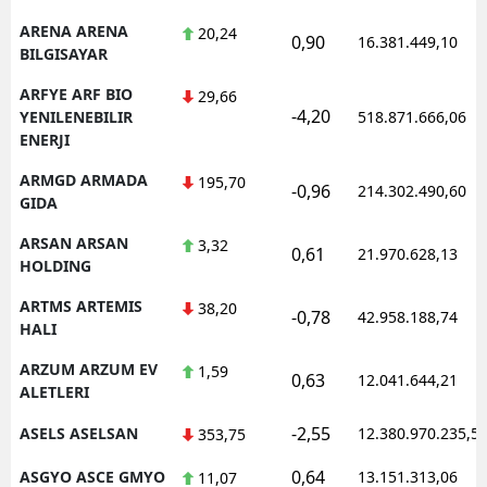
ARENA ARENA
20,24
0,90
16.381.449,10
BILGISAYAR
ARFYE ARF BIO
29,66
-4,20
YENILENEBILIR
518.871.666,06
ENERJI
ARMGD ARMADA
195,70
-0,96
214.302.490,60
GIDA
ARSAN ARSAN
3,32
0,61
21.970.628,13
HOLDING
ARTMS ARTEMIS
38,20
-0,78
42.958.188,74
HALI
ARZUM ARZUM EV
1,59
0,63
12.041.644,21
ALETLERI
-2,55
ASELS ASELSAN
12.380.970.235,5
353,75
0,64
ASGYO ASCE GMYO
13.151.313,06
11,07