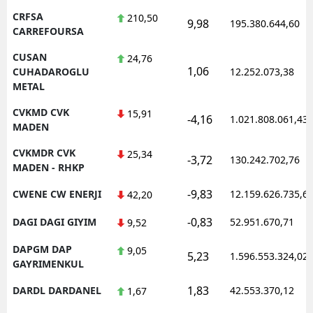
CRFSA
210,50
9,98
195.380.644,60
CARREFOURSA
CUSAN
24,76
1,06
CUHADAROGLU
12.252.073,38
METAL
CVKMD CVK
15,91
-4,16
1.021.808.061,43
MADEN
CVKMDR CVK
25,34
-3,72
130.242.702,76
MADEN - RHKP
-9,83
CWENE CW ENERJI
12.159.626.735,6
42,20
-0,83
DAGI DAGI GIYIM
52.951.670,71
9,52
DAPGM DAP
9,05
5,23
1.596.553.324,02
GAYRIMENKUL
1,83
DARDL DARDANEL
42.553.370,12
1,67