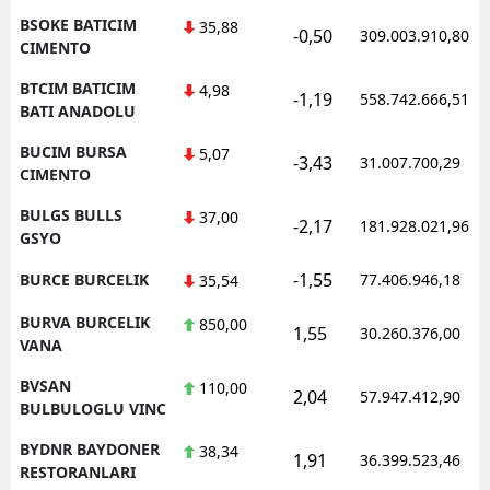
BSOKE BATICIM
35,88
-0,50
309.003.910,80
CIMENTO
BTCIM BATICIM
4,98
-1,19
558.742.666,51
BATI ANADOLU
BUCIM BURSA
5,07
-3,43
31.007.700,29
CIMENTO
BULGS BULLS
37,00
-2,17
181.928.021,96
GSYO
-1,55
BURCE BURCELIK
77.406.946,18
35,54
BURVA BURCELIK
850,00
1,55
30.260.376,00
VANA
BVSAN
110,00
2,04
57.947.412,90
BULBULOGLU VINC
BYDNR BAYDONER
38,34
1,91
36.399.523,46
RESTORANLARI