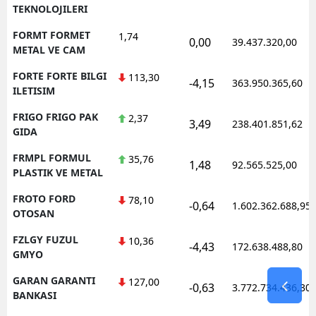
TEKNOLOJILERI
FORMT FORMET
1,74
0,00
39.437.320,00
METAL VE CAM
FORTE FORTE BILGI
113,30
-4,15
363.950.365,60
ILETISIM
FRIGO FRIGO PAK
2,37
3,49
238.401.851,62
GIDA
FRMPL FORMUL
35,76
1,48
92.565.525,00
PLASTIK VE METAL
FROTO FORD
78,10
-0,64
1.602.362.688,95
OTOSAN
FZLGY FUZUL
10,36
-4,43
172.638.488,80
GMYO
GARAN GARANTI
127,00
-0,63
3.772.734.436,30
BANKASI