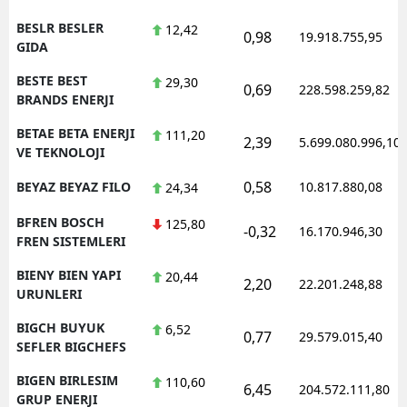
BESLR BESLER
12,42
0,98
19.918.755,95
GIDA
BESTE BEST
29,30
0,69
228.598.259,82
BRANDS ENERJI
BETAE BETA ENERJI
111,20
2,39
5.699.080.996,10
VE TEKNOLOJI
0,58
BEYAZ BEYAZ FILO
10.817.880,08
24,34
BFREN BOSCH
125,80
-0,32
16.170.946,30
FREN SISTEMLERI
BIENY BIEN YAPI
20,44
2,20
22.201.248,88
URUNLERI
BIGCH BUYUK
6,52
0,77
29.579.015,40
SEFLER BIGCHEFS
BIGEN BIRLESIM
110,60
6,45
204.572.111,80
GRUP ENERJI