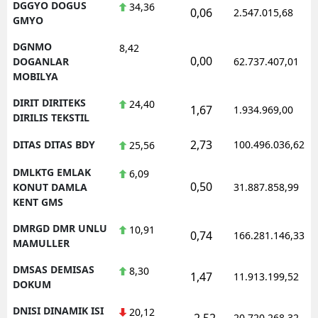
DGGYO DOGUS
34,36
0,06
2.547.015,68
GMYO
DGNMO
8,42
0,00
DOGANLAR
62.737.407,01
MOBILYA
DIRIT DIRITEKS
24,40
1,67
1.934.969,00
DIRILIS TEKSTIL
2,73
DITAS DITAS BDY
100.496.036,62
25,56
DMLKTG EMLAK
6,09
0,50
KONUT DAMLA
31.887.858,99
KENT GMS
DMRGD DMR UNLU
10,91
0,74
166.281.146,33
MAMULLER
DMSAS DEMISAS
8,30
1,47
11.913.199,52
DOKUM
DNISI DINAMIK ISI
20,12
-2,52
20.720.268,32