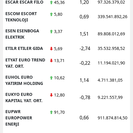
1,20
ESCAR ESCAR FILO
97.326.379,02
45,36
ESCOM ESCORT
5,80
0,69
339.541.892,26
TEKNOLOJI
ESEN ESENBOGA
3,37
1,51
89.808.012,69
ELEKTRIK
-2,74
ETILR ETILER GIDA
35.532.958,52
5,69
ETYAT EURO TREND
13,71
-0,22
11.194.021,90
YAT. ORT.
EUHOL EURO
10,62
1,14
4.711.381,05
YATIRIM HOLDING
EUKYO EURO
12,80
-0,78
9.221.557,99
KAPITAL YAT. ORT.
EUPWR
91,70
0,66
EUROPOWER
911.874.814,50
ENERJI