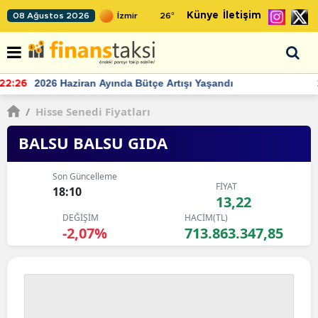
Künye
İletişim
08 Ağustos 2026
26
°
TCMB'nin rezervlerinde artan momentum devam ediyor
22:24
/
Hisse Senedi Fiyatları
BALSU BALSU GIDA
Son Güncelleme
FİYAT
18:10
13,22
DEĞİŞİM
HACİM(TL)
-2,07%
713.863.347,85