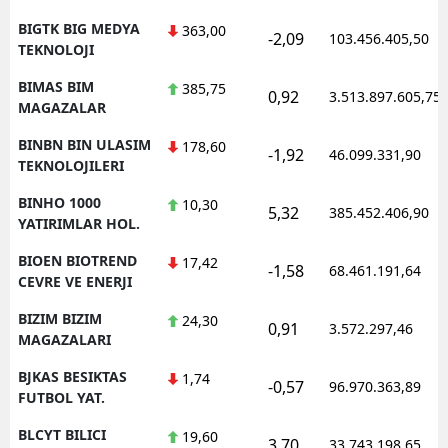
BIGTK BIG MEDYA
363,00
-2,09
103.456.405,50
TEKNOLOJI
BIMAS BIM
385,75
0,92
3.513.897.605,75
MAGAZALAR
BINBN BIN ULASIM
178,60
-1,92
46.099.331,90
TEKNOLOJILERI
BINHO 1000
10,30
5,32
385.452.406,90
YATIRIMLAR HOL.
BIOEN BIOTREND
17,42
-1,58
68.461.191,64
CEVRE VE ENERJI
BIZIM BIZIM
24,30
0,91
3.572.297,46
MAGAZALARI
BJKAS BESIKTAS
1,74
-0,57
96.970.363,89
FUTBOL YAT.
BLCYT BILICI
19,60
3,70
33.743.198,65