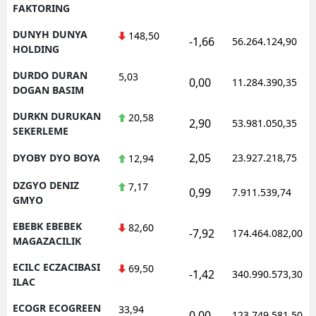
FAKTORING
DUNYH DUNYA
148,50
-1,66
56.264.124,90
HOLDING
DURDO DURAN
5,03
0,00
11.284.390,35
DOGAN BASIM
DURKN DURUKAN
20,58
2,90
53.981.050,35
SEKERLEME
2,05
DYOBY DYO BOYA
23.927.218,75
12,94
DZGYO DENIZ
7,17
0,99
7.911.539,74
GMYO
EBEBK EBEBEK
82,60
-7,92
174.464.082,00
MAGAZACILIK
ECILC ECZACIBASI
69,50
-1,42
340.990.573,30
ILAC
ECOGR ECOGREEN
33,94
0,00
123.749.581,50