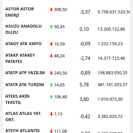
ASTOR ASTOR
308,50
-3,37
6.758.631.520,50
ENERJI
ASUZU ANADOLU
50,45
0,10
13.200.122,86
ISUZU
-0,09
ATAGY ATA GMYO
1.232.154,23
10,59
ATAKP ATAKEY
48,24
-2,74
16.377.723,46
PATATES
-0,89
ATATP ATP YAZILIM
198.883.050,55
245,50
5,78
ATATR ATA TURIZM
481.141.203,37
14,65
ATEKS AKIN
106,40
3,80
1.010.973,30
TEKSTIL
ATLAS ATLAS YAT.
7,13
-0,42
3.382.035,72
ORT.
ATSYH ATLANTIS
111,00