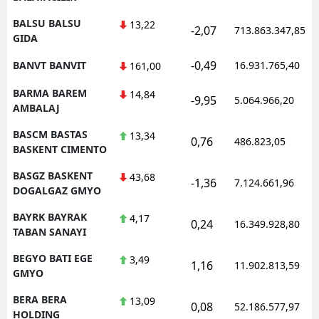
BALSU BALSU
13,22
-2,07
713.863.347,85
GIDA
-0,49
BANVT BANVIT
16.931.765,40
161,00
BARMA BAREM
14,84
-9,95
5.064.966,20
AMBALAJ
BASCM BASTAS
13,34
0,76
486.823,05
BASKENT CIMENTO
BASGZ BASKENT
43,68
-1,36
7.124.661,96
DOGALGAZ GMYO
BAYRK BAYRAK
4,17
0,24
16.349.928,80
TABAN SANAYI
BEGYO BATI EGE
3,49
1,16
11.902.813,59
GMYO
BERA BERA
13,09
0,08
52.186.577,97
HOLDING