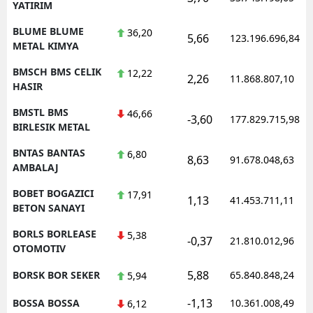
YATIRIM
BLUME BLUME
36,20
5,66
123.196.696,84
METAL KIMYA
BMSCH BMS CELIK
12,22
2,26
11.868.807,10
HASIR
BMSTL BMS
46,66
-3,60
177.829.715,98
BIRLESIK METAL
BNTAS BANTAS
6,80
8,63
91.678.048,63
AMBALAJ
BOBET BOGAZICI
17,91
1,13
41.453.711,11
BETON SANAYI
BORLS BORLEASE
5,38
-0,37
21.810.012,96
OTOMOTIV
5,88
BORSK BOR SEKER
65.840.848,24
5,94
-1,13
BOSSA BOSSA
10.361.008,49
6,12