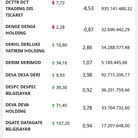
DCTTR DCT
7,72
-8,53
TRADING DIS
935.141.480,32
TICARET
DENGE DENGE
2,28
-0,87
32.696.442,29
HOLDING
DERHL DERLUKS
10,80
2,86
54.288.577,48
YATIRIM HOLDING
1,07
DERIM DERIMOD
5.189.445,68
34,16
3,98
DESA DESA DERI
92.715.206,17
9,93
DESPC DESPEC
39,30
0,92
36.201.759,66
BILGISAYAR
DEVA DEVA
71,45
3,78
33.764.732,60
HOLDING
DGATE DATAGATE
107,20
0,94
17.207.648,00
BILGISAYAR