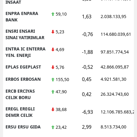
INSAAT
ENPRA ENPARA
59,10
1,63
2.038.133,95
BANK
ENSRI ENSARI
5,23
-0,76
114.680.039,61
SINAI YATIRIMLAR
ENTRA IC ENTERRA
4,69
-1,88
97.851.774,54
YEN. ENERJI
-0,52
EPLAS EGEPLAST
42.866.095,87
5,76
0,45
ERBOS ERBOSAN
4.921.581,30
155,50
ERCB ERCIYAS
47,90
0,42
26.324.743,60
CELIK BORU
EREGL EREGLI
38,68
-6,93
12.106.785.683,2
DEMIR CELIK
2,99
ERSU ERSU GIDA
8.513.734,00
23,42