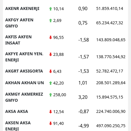
0,90
AKENR AKENERJI
51.859.410,14
10,14
AKFGY AKFEN
2,69
0,75
65.234.427,32
GMYO
AKFIS AKFEN
96,55
-1,58
143.809.048,65
INSAAT
AKFYE AKFEN YEN.
23,88
-1,57
138.770.544,92
ENERJI
-1,53
AKGRT AKSIGORTA
52.782.472,17
6,43
1,01
AKHAN AKHAN UN
208.501.289,64
42,20
AKMGY AKMERKEZ
258,00
3,20
15.894.575,15
GMYO
-0,87
AKSA AKSA
224.740.006,90
12,54
AKSEN AKSA
91,40
-4,99
497.090.250,75
ENERJI