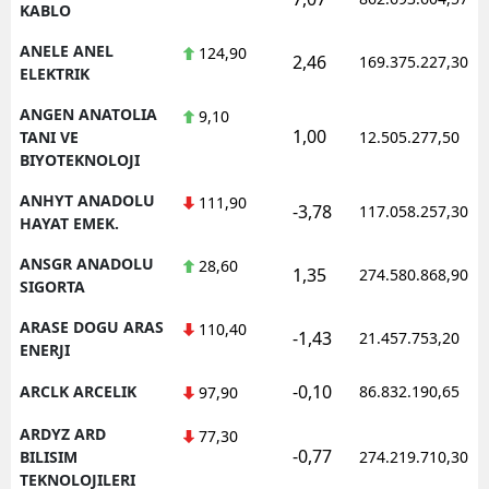
KABLO
ANELE ANEL
124,90
2,46
169.375.227,30
ELEKTRIK
ANGEN ANATOLIA
9,10
1,00
TANI VE
12.505.277,50
BIYOTEKNOLOJI
ANHYT ANADOLU
111,90
-3,78
117.058.257,30
HAYAT EMEK.
ANSGR ANADOLU
28,60
1,35
274.580.868,90
SIGORTA
ARASE DOGU ARAS
110,40
-1,43
21.457.753,20
ENERJI
-0,10
ARCLK ARCELIK
86.832.190,65
97,90
ARDYZ ARD
77,30
-0,77
BILISIM
274.219.710,30
TEKNOLOJILERI