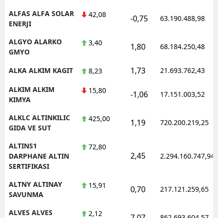
ALFAS ALFA SOLAR
42,08
-0,75
63.190.488,98
ENERJI
ALGYO ALARKO
3,40
1,80
68.184.250,48
GMYO
1,73
ALKA ALKIM KAGIT
21.693.762,43
8,23
ALKIM ALKIM
15,80
-1,06
17.151.003,52
KIMYA
ALKLC ALTINKILIC
425,00
1,19
720.200.219,25
GIDA VE SUT
ALTINS1
72,80
2,45
DARPHANE ALTIN
2.294.160.747,94
SERTIFIKASI
ALTNY ALTINAY
15,91
0,70
217.121.259,65
SAVUNMA
ALVES ALVES
2,12
7,07
862.693.604,57