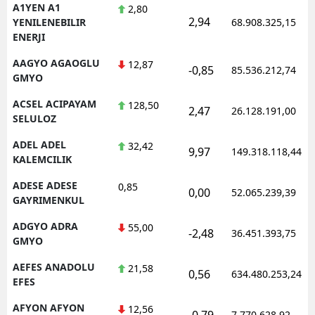
A1YEN A1
2,80
2,94
YENILENEBILIR
68.908.325,15
ENERJI
AAGYO AGAOGLU
12,87
-0,85
85.536.212,74
GMYO
ACSEL ACIPAYAM
128,50
2,47
26.128.191,00
SELULOZ
ADEL ADEL
32,42
9,97
149.318.118,44
KALEMCILIK
ADESE ADESE
0,85
0,00
52.065.239,39
GAYRIMENKUL
ADGYO ADRA
55,00
-2,48
36.451.393,75
GMYO
AEFES ANADOLU
21,58
0,56
634.480.253,24
EFES
AFYON AFYON
12,56
-0,79
7.770.628,92