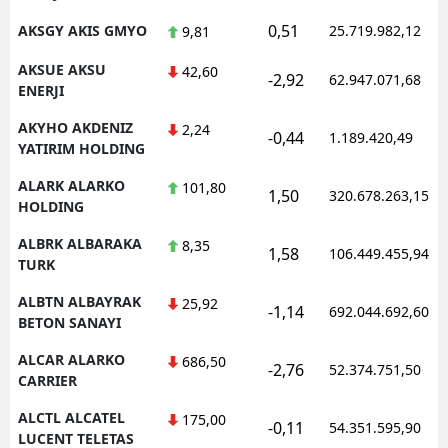
0,51
AKSGY AKIS GMYO
25.719.982,12
9,81
AKSUE AKSU
42,60
-2,92
62.947.071,68
ENERJI
AKYHO AKDENIZ
2,24
-0,44
1.189.420,49
YATIRIM HOLDING
ALARK ALARKO
101,80
1,50
320.678.263,15
HOLDING
ALBRK ALBARAKA
8,35
1,58
106.449.455,94
TURK
ALBTN ALBAYRAK
25,92
-1,14
692.044.692,60
BETON SANAYI
ALCAR ALARKO
686,50
-2,76
52.374.751,50
CARRIER
ALCTL ALCATEL
175,00
-0,11
54.351.595,90
LUCENT TELETAS