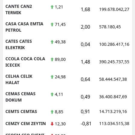
CANTE CAN2
1,21
1,68
199.678.042,27
TERMIK
CASA CASA EMTIA
71,45
2,00
578.180,45
PETROL
CATES CATES
49,38
0,04
100.286.417,16
ELEKTRIK
CCOLA COCA COLA
89,00
1,48
390.245.737,55
ICECEK
CELHA CELIK
24,98
0,64
58.444.547,38
HALAT
CEMAS CEMAS
4,11
0,49
36.400.847,69
DOKUM
0,91
CEMTS CEMTAS
14.713.219,16
8,85
-0,81
CEMZY CEM ZEYTIN
113.034.515,38
12,30