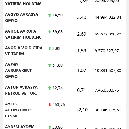
-0,89
2.295.929,00
YATIRIM HOLDING
AVGYO AVRASYA
14,50
2,40
44.994.022,34
GMYO
AVHOL AVRUPA
39,68
2,69
69.627.858,26
YATIRIM HOLDING
AVOD A.V.O.D GIDA
3,83
1,59
9.570.527,97
VE TARIM
AVPGY
51,80
1,07
AVRUPAKENT
10.331.507,80
GMYO
AVTUR AVRASYA
12,74
0,71
7.463.383,75
PETROL VE TUR.
AYCES
453,75
-2,10
ALTINYUNUS
30.146.105,50
CESME
AYDEM AYDEM
23,80