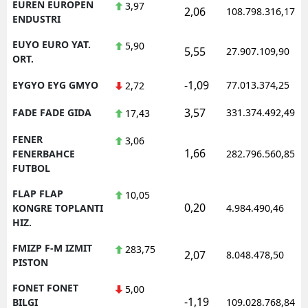
EUREN EUROPEN
3,97
2,06
108.798.316,17
ENDUSTRI
EUYO EURO YAT.
5,90
5,55
27.907.109,90
ORT.
-1,09
EYGYO EYG GMYO
77.013.374,25
2,72
3,57
FADE FADE GIDA
331.374.492,49
17,43
FENER
3,06
1,66
FENERBAHCE
282.796.560,85
FUTBOL
FLAP FLAP
10,05
0,20
KONGRE TOPLANTI
4.984.490,46
HIZ.
FMIZP F-M IZMIT
283,75
2,07
8.048.478,50
PISTON
FONET FONET
5,00
-1,19
BILGI
109.028.768,84