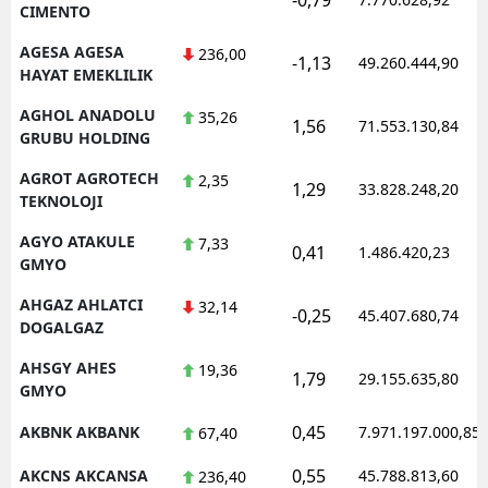
CIMENTO
AGESA AGESA
236,00
-1,13
49.260.444,90
HAYAT EMEKLILIK
AGHOL ANADOLU
35,26
1,56
71.553.130,84
GRUBU HOLDING
AGROT AGROTECH
2,35
1,29
33.828.248,20
TEKNOLOJI
AGYO ATAKULE
7,33
0,41
1.486.420,23
GMYO
AHGAZ AHLATCI
32,14
-0,25
45.407.680,74
DOGALGAZ
AHSGY AHES
19,36
1,79
29.155.635,80
GMYO
0,45
AKBNK AKBANK
7.971.197.000,85
67,40
0,55
AKCNS AKCANSA
45.788.813,60
236,40