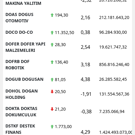
MAKINA YALITIM
DOAS DOGUS
194,30
2,16
212.181.643,20
OTOMOTIV
0,38
DOCO DO-CO
96.284.930,00
11.352,50
DOFER DOFER YAPI
28,30
2,54
19.621.747,32
MALZEMELERI
DOFRB DOF
136,40
3,18
856.816.246,40
ROBOTIK
4,38
DOGUB DOGUSAN
26.285.582,45
81,05
DOHOL DOGAN
20,50
-1,91
131.554.567,36
HOLDING
DOKTA DOKTAS
21,20
-0,38
7.235.066,94
DOKUMCULUK
DSTKF DESTEK
1.773,00
4,29
FINANS
1.424.493.073,00