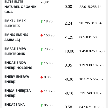
ELITE ELITE
28,80
0,00
NATUREL ORGANIK
22.015.258,14
GIDA
EMKEL EMEK
18,70
2,24
98.795.318,54
ELEKTRIK
EMNIS EMINIS
160,90
-1,29
865.831,50
AMBALAJ
EMPAE EMPA
73,70
10,00
1.458.026.107,00
ELEKTRONIK
ENDAE ENDA
16,80
9,95
129.938.107,26
ENERJI HOLDING
ENERY ENERYA
8,35
-0,36
183.215.562,02
ENERJI
ENJSA ENERJISA
113,20
-0,18
315.748.091,70
ENERJI
ENKAI ENKA
86,35
0,58
847.671.918,90