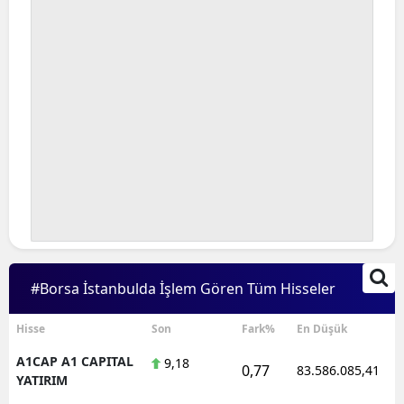
#Borsa İstanbulda İşlem Gören Tüm Hisseler
Hisse
Son
Fark%
En Düşük
A1CAP A1 CAPITAL
9,18
0,77
83.586.085,41
YATIRIM