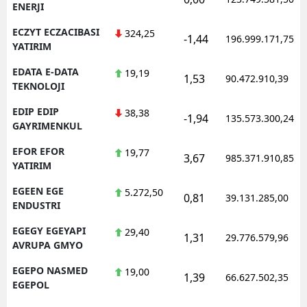
ENERJI
ECZYT ECZACIBASI
324,25
-1,44
196.999.171,75
YATIRIM
EDATA E-DATA
19,19
1,53
90.472.910,39
TEKNOLOJI
EDIP EDIP
38,38
-1,94
135.573.300,24
GAYRIMENKUL
EFOR EFOR
19,77
3,67
985.371.910,85
YATIRIM
EGEEN EGE
5.272,50
0,81
39.131.285,00
ENDUSTRI
EGEGY EGEYAPI
29,40
1,31
29.776.579,96
AVRUPA GMYO
EGEPO NASMED
19,00
1,39
66.627.502,35
EGEPOL