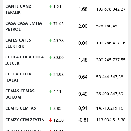
CANTE CAN2
1,21
1,68
199.678.042,27
TERMIK
CASA CASA EMTIA
71,45
2,00
578.180,45
PETROL
CATES CATES
49,38
0,04
100.286.417,16
ELEKTRIK
CCOLA COCA COLA
89,00
1,48
390.245.737,55
ICECEK
CELHA CELIK
24,98
0,64
58.444.547,38
HALAT
CEMAS CEMAS
4,11
0,49
36.400.847,69
DOKUM
0,91
CEMTS CEMTAS
14.713.219,16
8,85
-0,81
CEMZY CEM ZEYTIN
113.034.515,38
12,30