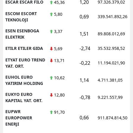
1,20
ESCAR ESCAR FILO
97.326.379,02
45,36
ESCOM ESCORT
5,80
0,69
339.541.892,26
TEKNOLOJI
ESEN ESENBOGA
3,37
1,51
89.808.012,69
ELEKTRIK
-2,74
ETILR ETILER GIDA
35.532.958,52
5,69
ETYAT EURO TREND
13,71
-0,22
11.194.021,90
YAT. ORT.
EUHOL EURO
10,62
1,14
4.711.381,05
YATIRIM HOLDING
EUKYO EURO
12,80
-0,78
9.221.557,99
KAPITAL YAT. ORT.
EUPWR
91,70
0,66
EUROPOWER
911.874.814,50
ENERJI