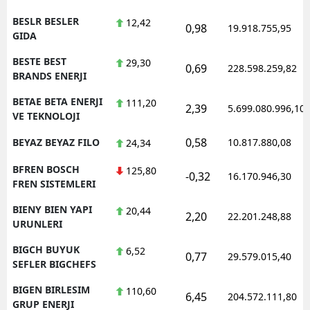
BESLR BESLER
12,42
0,98
19.918.755,95
GIDA
BESTE BEST
29,30
0,69
228.598.259,82
BRANDS ENERJI
BETAE BETA ENERJI
111,20
2,39
5.699.080.996,10
VE TEKNOLOJI
0,58
BEYAZ BEYAZ FILO
10.817.880,08
24,34
BFREN BOSCH
125,80
-0,32
16.170.946,30
FREN SISTEMLERI
BIENY BIEN YAPI
20,44
2,20
22.201.248,88
URUNLERI
BIGCH BUYUK
6,52
0,77
29.579.015,40
SEFLER BIGCHEFS
BIGEN BIRLESIM
110,60
6,45
204.572.111,80
GRUP ENERJI