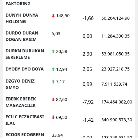
FAKTORING
DUNYH DUNYA
148,50
-1,66
56.264.124,90
HOLDING
DURDO DURAN
5,03
0,00
11.284.390,35
DOGAN BASIM
DURKN DURUKAN
20,58
2,90
53.981.050,35
SEKERLEME
2,05
DYOBY DYO BOYA
23.927.218,75
12,94
DZGYO DENIZ
7,17
0,99
7.911.539,74
GMYO
EBEBK EBEBEK
82,60
-7,92
174.464.082,00
MAGAZACILIK
ECILC ECZACIBASI
69,50
-1,42
340.990.573,30
ILAC
ECOGR ECOGREEN
33,94
0,00
123.749.581,50