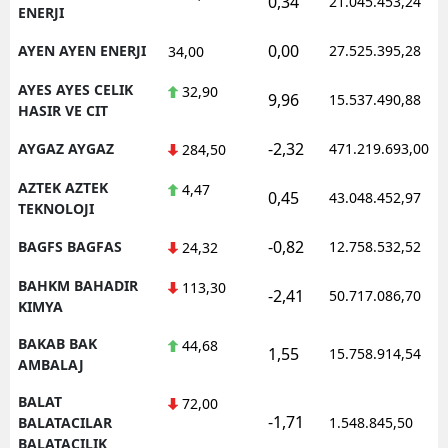
0,34
21.045.453,24
ENERJI
0,00
AYEN AYEN ENERJI
27.525.395,28
34,00
AYES AYES CELIK
32,90
9,96
15.537.490,88
HASIR VE CIT
-2,32
AYGAZ AYGAZ
471.219.693,00
284,50
AZTEK AZTEK
4,47
0,45
43.048.452,97
TEKNOLOJI
-0,82
BAGFS BAGFAS
12.758.532,52
24,32
BAHKM BAHADIR
113,30
-2,41
50.717.086,70
KIMYA
BAKAB BAK
44,68
1,55
15.758.914,54
AMBALAJ
BALAT
72,00
-1,71
BALATACILAR
1.548.845,50
BALATACILIK