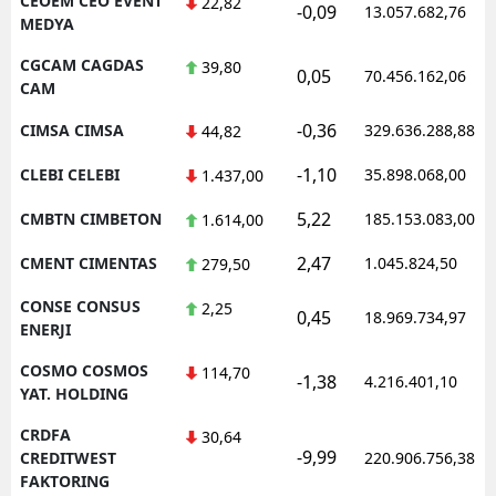
CEOEM CEO EVENT
22,82
-0,09
13.057.682,76
MEDYA
CGCAM CAGDAS
39,80
0,05
70.456.162,06
CAM
-0,36
CIMSA CIMSA
329.636.288,88
44,82
-1,10
CLEBI CELEBI
35.898.068,00
1.437,00
5,22
CMBTN CIMBETON
185.153.083,00
1.614,00
2,47
CMENT CIMENTAS
1.045.824,50
279,50
CONSE CONSUS
2,25
0,45
18.969.734,97
ENERJI
COSMO COSMOS
114,70
-1,38
4.216.401,10
YAT. HOLDING
CRDFA
30,64
-9,99
CREDITWEST
220.906.756,38
FAKTORING