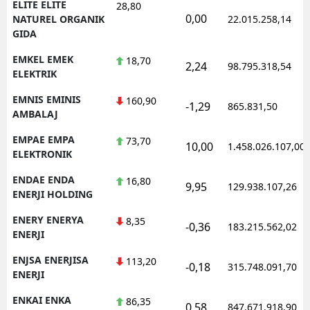
ELITE ELITE
28,80
0,00
NATUREL ORGANIK
22.015.258,14
GIDA
EMKEL EMEK
18,70
2,24
98.795.318,54
ELEKTRIK
EMNIS EMINIS
160,90
-1,29
865.831,50
AMBALAJ
EMPAE EMPA
73,70
10,00
1.458.026.107,00
ELEKTRONIK
ENDAE ENDA
16,80
9,95
129.938.107,26
ENERJI HOLDING
ENERY ENERYA
8,35
-0,36
183.215.562,02
ENERJI
ENJSA ENERJISA
113,20
-0,18
315.748.091,70
ENERJI
ENKAI ENKA
86,35
0,58
847.671.918,90