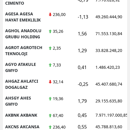
CIMENTO
AGESA AGESA
236,00
-1,13
49.260.444,90
HAYAT EMEKLILIK
AGHOL ANADOLU
35,26
1,56
71.553.130,84
GRUBU HOLDING
AGROT AGROTECH
2,35
1,29
33.828.248,20
TEKNOLOJI
AGYO ATAKULE
7,33
0,41
1.486.420,23
GMYO
AHGAZ AHLATCI
32,14
-0,25
45.407.680,74
DOGALGAZ
AHSGY AHES
19,36
1,79
29.155.635,80
GMYO
0,45
AKBNK AKBANK
7.971.197.000,85
67,40
0,55
AKCNS AKCANSA
45.788.813,60
236,40