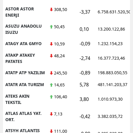
ASTOR ASTOR
308,50
-3,37
6.758.631.520,50
ENERJI
ASUZU ANADOLU
50,45
0,10
13.200.122,86
ISUZU
-0,09
ATAGY ATA GMYO
1.232.154,23
10,59
ATAKP ATAKEY
48,24
-2,74
16.377.723,46
PATATES
-0,89
ATATP ATP YAZILIM
198.883.050,55
245,50
5,78
ATATR ATA TURIZM
481.141.203,37
14,65
ATEKS AKIN
106,40
3,80
1.010.973,30
TEKSTIL
ATLAS ATLAS YAT.
7,13
-0,42
3.382.035,72
ORT.
ATSYH ATLANTIS
111,00