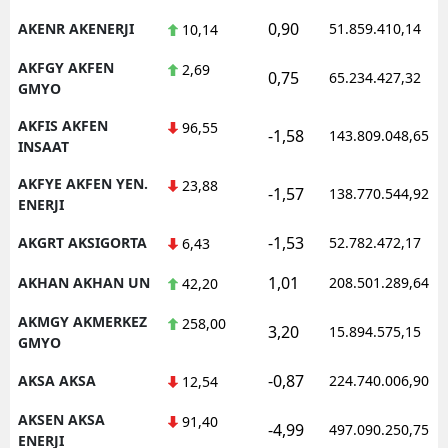
0,90
AKENR AKENERJI
51.859.410,14
10,14
AKFGY AKFEN
2,69
0,75
65.234.427,32
GMYO
AKFIS AKFEN
96,55
-1,58
143.809.048,65
INSAAT
AKFYE AKFEN YEN.
23,88
-1,57
138.770.544,92
ENERJI
-1,53
AKGRT AKSIGORTA
52.782.472,17
6,43
1,01
AKHAN AKHAN UN
208.501.289,64
42,20
AKMGY AKMERKEZ
258,00
3,20
15.894.575,15
GMYO
-0,87
AKSA AKSA
224.740.006,90
12,54
AKSEN AKSA
91,40
-4,99
497.090.250,75
ENERJI