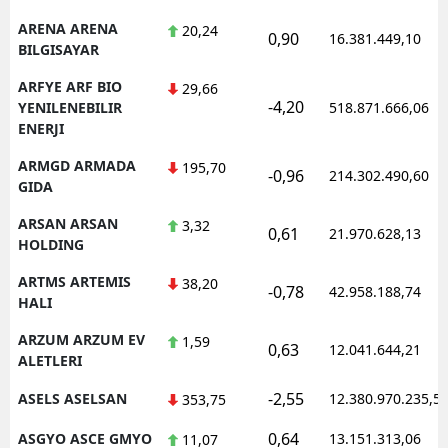
ARENA ARENA
20,24
0,90
16.381.449,10
BILGISAYAR
ARFYE ARF BIO
29,66
-4,20
YENILENEBILIR
518.871.666,06
ENERJI
ARMGD ARMADA
195,70
-0,96
214.302.490,60
GIDA
ARSAN ARSAN
3,32
0,61
21.970.628,13
HOLDING
ARTMS ARTEMIS
38,20
-0,78
42.958.188,74
HALI
ARZUM ARZUM EV
1,59
0,63
12.041.644,21
ALETLERI
-2,55
ASELS ASELSAN
12.380.970.235,5
353,75
0,64
ASGYO ASCE GMYO
13.151.313,06
11,07