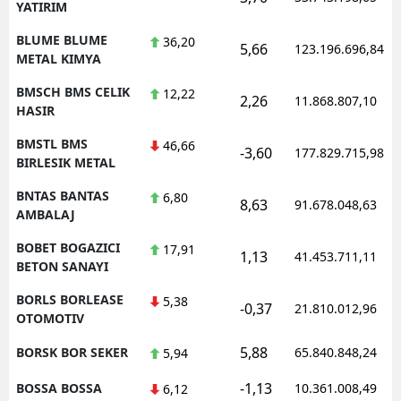
YATIRIM
BLUME BLUME
36,20
5,66
123.196.696,84
METAL KIMYA
BMSCH BMS CELIK
12,22
2,26
11.868.807,10
HASIR
BMSTL BMS
46,66
-3,60
177.829.715,98
BIRLESIK METAL
BNTAS BANTAS
6,80
8,63
91.678.048,63
AMBALAJ
BOBET BOGAZICI
17,91
1,13
41.453.711,11
BETON SANAYI
BORLS BORLEASE
5,38
-0,37
21.810.012,96
OTOMOTIV
5,88
BORSK BOR SEKER
65.840.848,24
5,94
-1,13
BOSSA BOSSA
10.361.008,49
6,12