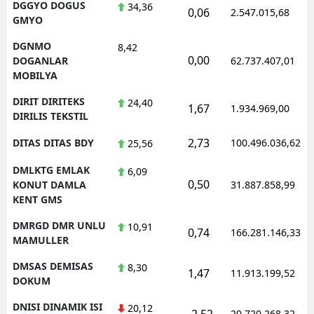
DGGYO DOGUS
34,36
0,06
2.547.015,68
GMYO
DGNMO
8,42
0,00
DOGANLAR
62.737.407,01
MOBILYA
DIRIT DIRITEKS
24,40
1,67
1.934.969,00
DIRILIS TEKSTIL
2,73
DITAS DITAS BDY
100.496.036,62
25,56
DMLKTG EMLAK
6,09
0,50
KONUT DAMLA
31.887.858,99
KENT GMS
DMRGD DMR UNLU
10,91
0,74
166.281.146,33
MAMULLER
DMSAS DEMISAS
8,30
1,47
11.913.199,52
DOKUM
DNISI DINAMIK ISI
20,12
-2,52
20.720.268,32