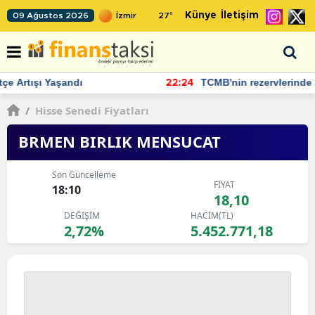
Künye
İletişim
09 Ağustos 2026
27
°
TCMB'nin rezervlerinde artan momentum devam ediyor
22:24
/
Hisse Senedi Fiyatları
BRMEN BIRLIK MENSUCAT
Son Güncelleme
FİYAT
18:10
18,10
DEĞİŞİM
HACİM(TL)
2,72%
5.452.771,18