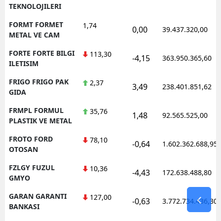
TEKNOLOJILERI
FORMT FORMET
1,74
0,00
39.437.320,00
METAL VE CAM
FORTE FORTE BILGI
113,30
-4,15
363.950.365,60
ILETISIM
FRIGO FRIGO PAK
2,37
3,49
238.401.851,62
GIDA
FRMPL FORMUL
35,76
1,48
92.565.525,00
PLASTIK VE METAL
FROTO FORD
78,10
-0,64
1.602.362.688,95
OTOSAN
FZLGY FUZUL
10,36
-4,43
172.638.488,80
GMYO
GARAN GARANTI
127,00
-0,63
3.772.734.436,30
BANKASI