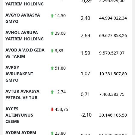
-0,89
2.295.929,00
YATIRIM HOLDING
AVGYO AVRASYA
14,50
2,40
44.994.022,34
GMYO
AVHOL AVRUPA
39,68
2,69
69.627.858,26
YATIRIM HOLDING
AVOD A.V.O.D GIDA
3,83
1,59
9.570.527,97
VE TARIM
AVPGY
51,80
1,07
AVRUPAKENT
10.331.507,80
GMYO
AVTUR AVRASYA
12,74
0,71
7.463.383,75
PETROL VE TUR.
AYCES
453,75
-2,10
ALTINYUNUS
30.146.105,50
CESME
AYDEM AYDEM
23,80