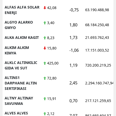
ALFAS ALFA SOLAR
42,08
-0,75
63.190.488,98
ENERJI
ALGYO ALARKO
3,40
1,80
68.184.250,48
GMYO
1,73
ALKA ALKIM KAGIT
21.693.762,43
8,23
ALKIM ALKIM
15,80
-1,06
17.151.003,52
KIMYA
ALKLC ALTINKILIC
425,00
1,19
720.200.219,25
GIDA VE SUT
ALTINS1
72,80
2,45
DARPHANE ALTIN
2.294.160.747,94
SERTIFIKASI
ALTNY ALTINAY
15,91
0,70
217.121.259,65
SAVUNMA
ALVES ALVES
2,12
7,07
862.693.604,57