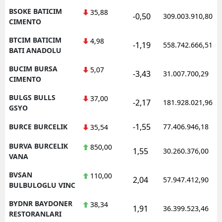
BSOKE BATICIM
35,88
-0,50
309.003.910,80
CIMENTO
BTCIM BATICIM
4,98
-1,19
558.742.666,51
BATI ANADOLU
BUCIM BURSA
5,07
-3,43
31.007.700,29
CIMENTO
BULGS BULLS
37,00
-2,17
181.928.021,96
GSYO
-1,55
BURCE BURCELIK
77.406.946,18
35,54
BURVA BURCELIK
850,00
1,55
30.260.376,00
VANA
BVSAN
110,00
2,04
57.947.412,90
BULBULOGLU VINC
BYDNR BAYDONER
38,34
1,91
36.399.523,46
RESTORANLARI