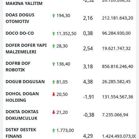
MAKINA YALITIM
DOAS DOGUS
194,30
2,16
212.181.643,20
OTOMOTIV
0,38
DOCO DO-CO
96.284.930,00
11.352,50
DOFER DOFER YAPI
28,30
2,54
19.621.747,32
MALZEMELERI
DOFRB DOF
136,40
3,18
856.816.246,40
ROBOTIK
4,38
DOGUB DOGUSAN
26.285.582,45
81,05
DOHOL DOGAN
20,50
-1,91
131.554.567,36
HOLDING
DOKTA DOKTAS
21,20
-0,38
7.235.066,94
DOKUMCULUK
DSTKF DESTEK
1.773,00
4,29
FINANS
1.424.493.073,00