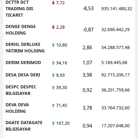
DCTTR DCT
7,72
-8,53
TRADING DIS
935.141.480,32
TICARET
DENGE DENGE
2,28
-0,87
32.696.442,29
HOLDING
DERHL DERLUKS
10,80
2,86
54.288.577,48
YATIRIM HOLDING
1,07
DERIM DERIMOD
5.189.445,68
34,16
3,98
DESA DESA DERI
92.715.206,17
9,93
DESPC DESPEC
39,30
0,92
36.201.759,66
BILGISAYAR
DEVA DEVA
71,45
3,78
33.764.732,60
HOLDING
DGATE DATAGATE
107,20
0,94
17.207.648,00
BILGISAYAR