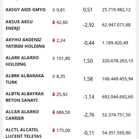
0,51
AKSGY AKIS GMYO
25.719.982,12
9,81
AKSUE AKSU
42,60
-2,92
62.947.071,68
ENERJI
AKYHO AKDENIZ
2,24
-0,44
1.189.420,49
YATIRIM HOLDING
ALARK ALARKO
101,80
1,50
320.678.263,15
HOLDING
ALBRK ALBARAKA
8,35
1,58
106.449.455,94
TURK
ALBTN ALBAYRAK
25,92
-1,14
692.044.692,60
BETON SANAYI
ALCAR ALARKO
686,50
-2,76
52.374.751,50
CARRIER
ALCTL ALCATEL
175,00
-0,11
54.351.595,90
LUCENT TELETAS