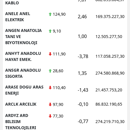
KABLO
ANELE ANEL
124,90
2,46
169.375.227,30
ELEKTRIK
ANGEN ANATOLIA
9,10
1,00
TANI VE
12.505.277,50
BIYOTEKNOLOJI
ANHYT ANADOLU
111,90
-3,78
117.058.257,30
HAYAT EMEK.
ANSGR ANADOLU
28,60
1,35
274.580.868,90
SIGORTA
ARASE DOGU ARAS
110,40
-1,43
21.457.753,20
ENERJI
-0,10
ARCLK ARCELIK
86.832.190,65
97,90
ARDYZ ARD
77,30
-0,77
BILISIM
274.219.710,30
TEKNOLOJILERI