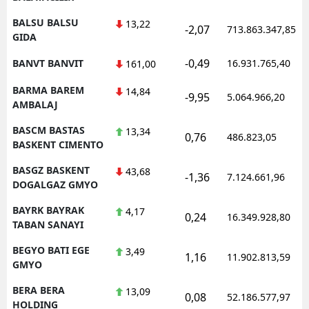
BALSU BALSU
13,22
-2,07
713.863.347,85
GIDA
-0,49
BANVT BANVIT
16.931.765,40
161,00
BARMA BAREM
14,84
-9,95
5.064.966,20
AMBALAJ
BASCM BASTAS
13,34
0,76
486.823,05
BASKENT CIMENTO
BASGZ BASKENT
43,68
-1,36
7.124.661,96
DOGALGAZ GMYO
BAYRK BAYRAK
4,17
0,24
16.349.928,80
TABAN SANAYI
BEGYO BATI EGE
3,49
1,16
11.902.813,59
GMYO
BERA BERA
13,09
0,08
52.186.577,97
HOLDING