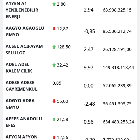
A1YEN A1
2,80
2,94
YENILENEBILIR
68.908.325,15
ENERJI
AAGYO AGAOGLU
12,87
-0,85
85.536.212,74
GMYO
ACSEL ACIPAYAM
128,50
2,47
26.128.191,00
SELULOZ
ADEL ADEL
32,42
9,97
149.318.118,44
KALEMCILIK
ADESE ADESE
0,85
0,00
52.065.239,39
GAYRIMENKUL
ADGYO ADRA
55,00
-2,48
36.451.393,75
GMYO
AEFES ANADOLU
21,58
0,56
634.480.253,24
EFES
AFYON AFYON
12,56
-0,79
7.770.628,92