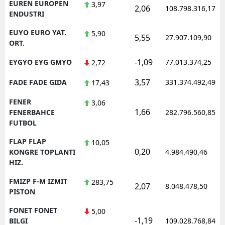
EUREN EUROPEN
3,97
2,06
108.798.316,17
ENDUSTRI
EUYO EURO YAT.
5,90
5,55
27.907.109,90
ORT.
-1,09
EYGYO EYG GMYO
77.013.374,25
2,72
3,57
FADE FADE GIDA
331.374.492,49
17,43
FENER
3,06
1,66
FENERBAHCE
282.796.560,85
FUTBOL
FLAP FLAP
10,05
0,20
KONGRE TOPLANTI
4.984.490,46
HIZ.
FMIZP F-M IZMIT
283,75
2,07
8.048.478,50
PISTON
FONET FONET
5,00
-1,19
BILGI
109.028.768,84