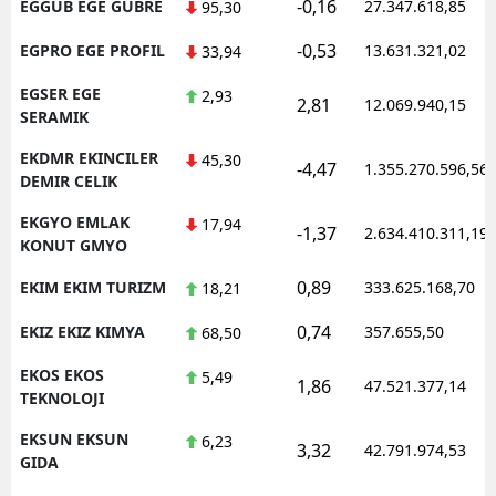
-0,16
EGGUB EGE GUBRE
27.347.618,85
95,30
-0,53
EGPRO EGE PROFIL
13.631.321,02
33,94
EGSER EGE
2,93
2,81
12.069.940,15
SERAMIK
EKDMR EKINCILER
45,30
-4,47
1.355.270.596,56
DEMIR CELIK
EKGYO EMLAK
17,94
-1,37
2.634.410.311,19
KONUT GMYO
0,89
EKIM EKIM TURIZM
333.625.168,70
18,21
0,74
EKIZ EKIZ KIMYA
357.655,50
68,50
EKOS EKOS
5,49
1,86
47.521.377,14
TEKNOLOJI
EKSUN EKSUN
6,23
3,32
42.791.974,53
GIDA