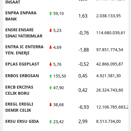
INSAAT
ENPRA ENPARA
59,10
1,63
2.038.133,95
BANK
ENSRI ENSARI
5,23
-0,76
114.680.039,61
SINAI YATIRIMLAR
ENTRA IC ENTERRA
4,69
-1,88
97.851.774,54
YEN. ENERJI
-0,52
EPLAS EGEPLAST
42.866.095,87
5,76
0,45
ERBOS ERBOSAN
4.921.581,30
155,50
ERCB ERCIYAS
47,90
0,42
26.324.743,60
CELIK BORU
EREGL EREGLI
38,68
-6,93
12.106.785.683,2
DEMIR CELIK
2,99
ERSU ERSU GIDA
8.513.734,00
23,42