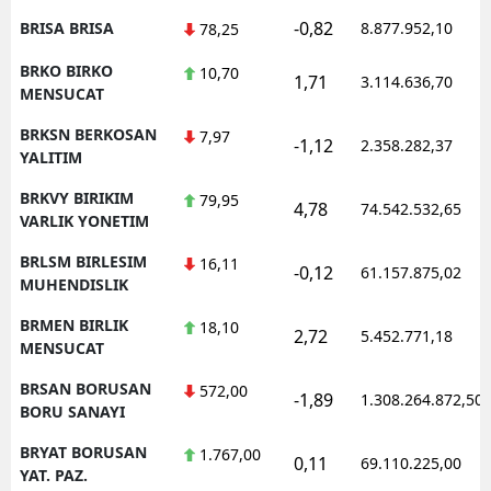
-0,82
BRISA BRISA
8.877.952,10
78,25
BRKO BIRKO
10,70
1,71
3.114.636,70
MENSUCAT
BRKSN BERKOSAN
7,97
-1,12
2.358.282,37
YALITIM
BRKVY BIRIKIM
79,95
4,78
74.542.532,65
VARLIK YONETIM
BRLSM BIRLESIM
16,11
-0,12
61.157.875,02
MUHENDISLIK
BRMEN BIRLIK
18,10
2,72
5.452.771,18
MENSUCAT
BRSAN BORUSAN
572,00
-1,89
1.308.264.872,50
BORU SANAYI
BRYAT BORUSAN
1.767,00
0,11
69.110.225,00
YAT. PAZ.