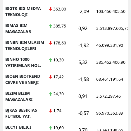
BIGTK BIG MEDYA
363,00
-2,09
103.456.405,50
TEKNOLOJI
BIMAS BIM
385,75
0,92
3.513.897.605,75
MAGAZALAR
BINBN BIN ULASIM
178,60
-1,92
46.099.331,90
TEKNOLOJILERI
BINHO 1000
10,30
5,32
385.452.406,90
YATIRIMLAR HOL.
BIOEN BIOTREND
17,42
-1,58
68.461.191,64
CEVRE VE ENERJI
BIZIM BIZIM
24,30
0,91
3.572.297,46
MAGAZALARI
BJKAS BESIKTAS
1,74
-0,57
96.970.363,89
FUTBOL YAT.
BLCYT BILICI
19,60
3,70
33.743.198,65