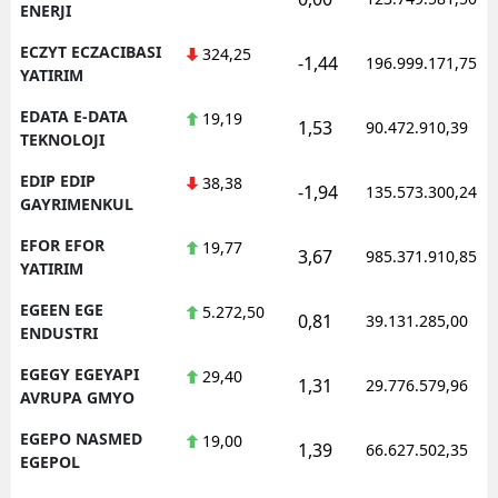
ENERJI
ECZYT ECZACIBASI
324,25
-1,44
196.999.171,75
YATIRIM
EDATA E-DATA
19,19
1,53
90.472.910,39
TEKNOLOJI
EDIP EDIP
38,38
-1,94
135.573.300,24
GAYRIMENKUL
EFOR EFOR
19,77
3,67
985.371.910,85
YATIRIM
EGEEN EGE
5.272,50
0,81
39.131.285,00
ENDUSTRI
EGEGY EGEYAPI
29,40
1,31
29.776.579,96
AVRUPA GMYO
EGEPO NASMED
19,00
1,39
66.627.502,35
EGEPOL