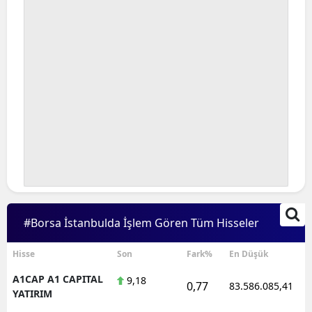
#Borsa İstanbulda İşlem Gören Tüm Hisseler
Hisse
Son
Fark%
En Düşük
A1CAP A1 CAPITAL
9,18
0,77
83.586.085,41
YATIRIM