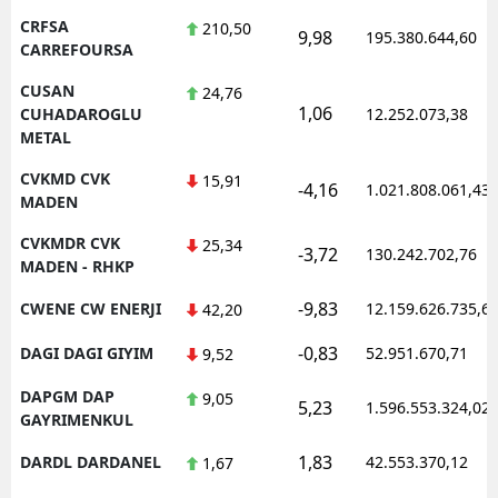
CRFSA
210,50
9,98
195.380.644,60
CARREFOURSA
CUSAN
24,76
1,06
CUHADAROGLU
12.252.073,38
METAL
CVKMD CVK
15,91
-4,16
1.021.808.061,43
MADEN
CVKMDR CVK
25,34
-3,72
130.242.702,76
MADEN - RHKP
-9,83
CWENE CW ENERJI
12.159.626.735,6
42,20
-0,83
DAGI DAGI GIYIM
52.951.670,71
9,52
DAPGM DAP
9,05
5,23
1.596.553.324,02
GAYRIMENKUL
1,83
DARDL DARDANEL
42.553.370,12
1,67