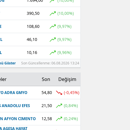
1.694,00
(10,00%)
DG
390,50
(10,00%)
T
108,60
(9,97%)
E
46,10
(9,97%)
L
10,16
(9,96%)
L
ü Göster
Son Güncellenme: 06.08.2026 13:24
ler
Son
Değişim
54,80
(-0,45%)
O ADRA GMYO
21,50
(0,84%)
S ANADOLU EFES
12,58
(0,24%)
N AFYON CIMENTO
A AGESA HAYAT