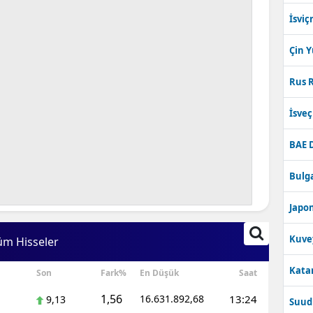
İsviç
Çin 
Rus R
İsve
BAE 
Bulga
Japon
Kuve
üm Hisseler
Katar
Son
Fark%
En Düşük
Saat
1,56
16.631.892,68
13:24
9,13
Suudi