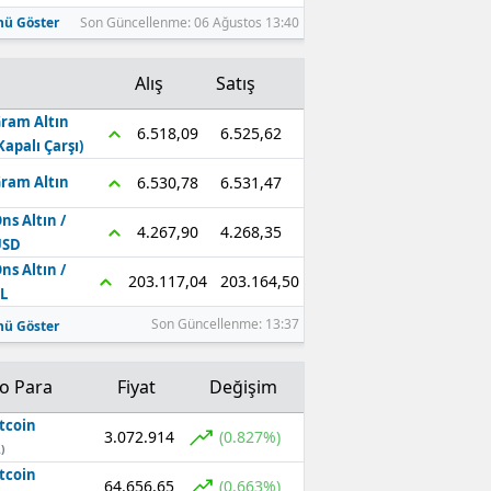
ü Göster
Son Güncellenme: 06 Ağustos 13:40
Alış
Satış
ram Altın
6.525,62
6.518,09
Kapalı Çarşı)
6.531,47
6.530,78
ram Altın
ns Altın /
4.268,35
4.267,90
USD
ns Altın /
203.164,50
203.117,04
L
Son Güncellenme: 13:37
ü Göster
to Para
Fiyat
Değişim
tcoin
3.072.914
(0.827%)
)
tcoin
64.656,65
(0.663%)