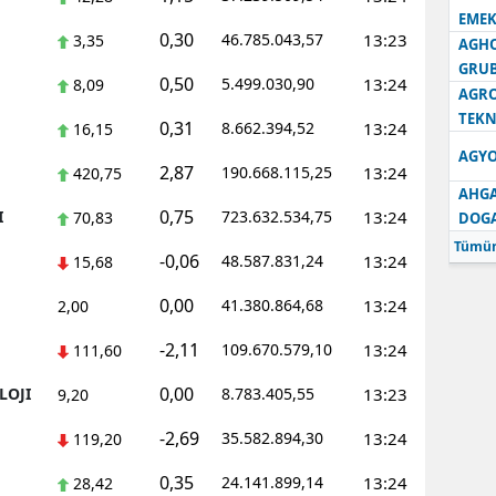
EMEK
0,30
46.785.043,57
13:23
3,35
AGH
GRU
0,50
5.499.030,90
13:24
8,09
AGRO
TEKN
0,31
8.662.394,52
13:24
16,15
AGYO
2,87
190.668.115,25
13:24
420,75
AHGA
0,75
I
723.632.534,75
13:24
70,83
DOG
Tümün
-0,06
48.587.831,24
13:24
15,68
0,00
41.380.864,68
13:24
2,00
-2,11
109.670.579,10
13:24
111,60
0,00
LOJI
8.783.405,55
13:23
9,20
-2,69
35.582.894,30
13:24
119,20
0,35
24.141.899,14
13:24
28,42