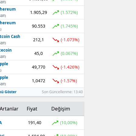
SDT)
thereum
1.905,29
(1.572%)
SDT)
thereum
90.553
(1.745%)
)
tcoin Cash
212,1
(-1.073%)
SDT)
tecoin
45,0
(0.067%)
SDT)
pple
49,770
(-1.426%)
)
pple
1,0472
(-1.57%)
SDT)
ü Göster
Son Güncellenme: 13:40
Artanlar
Fiyat
Değişim
191,40
(10,00%)
A