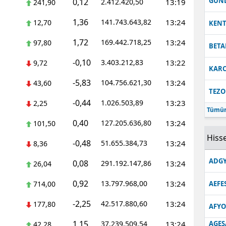
GUN
0,12
2.412.420,50
13:19
241,90
1,36
141.743.643,82
13:24
12,70
KEN
1,72
169.442.718,25
13:24
97,80
BETA
-0,10
3.403.212,83
13:22
9,72
KARC
-5,83
104.756.621,30
13:24
43,60
TEZO
-0,44
1.026.503,89
13:23
2,25
Tümün
0,40
127.205.636,80
13:24
101,50
Hisse
-0,48
51.655.384,73
13:24
8,36
ADGY
0,08
291.192.147,86
13:24
26,04
0,92
13.797.968,00
13:24
714,00
AEFE
-2,25
42.517.880,60
13:24
177,80
AFYO
1,15
37.239.509,54
13:24
AGES
42,28