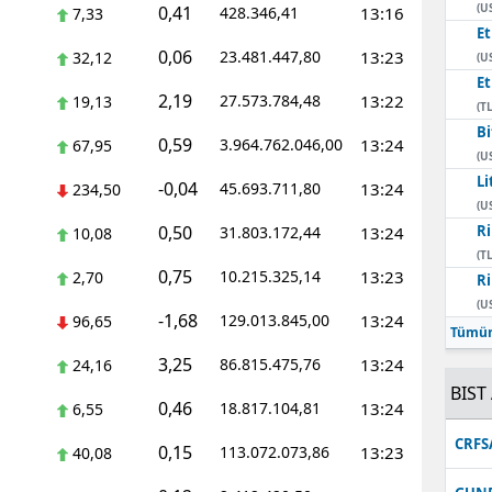
(U
0,41
428.346,41
13:16
7,33
E
0,06
23.481.447,80
13:23
32,12
(U
E
2,19
27.573.784,48
13:22
19,13
(TL
Bi
0,59
3.964.762.046,00
13:24
67,95
(U
Li
-0,04
45.693.711,80
13:24
234,50
(U
0,50
Ri
31.803.172,44
13:24
10,08
(TL
0,75
10.215.325,14
13:23
2,70
Ri
(U
-1,68
129.013.845,00
13:24
96,65
Tümün
3,25
86.815.475,76
13:24
24,16
BIST 
0,46
18.817.104,81
13:24
6,55
CRFS
0,15
113.072.073,86
13:23
40,08