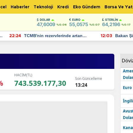
cel
Haberler
Teknoloji
Kredi
Eko Gündem
Borsa Ve Yat
DOLAR
EURO
STERLIN
47,6009
55,0575
64,2196
%0.06
%0.07
%0.17
TCMB'nin rezervlerinde artan
Bakan Şimşek, 
:24
12:03
momentum devam ediyor
için umut verici
bulundu
Dövi
Amer
HACİM(TL)
Dolar
Son Güncelleme
%
743.539.177,30
13:24
Euro
İngili
Avus
Dolar
Kana