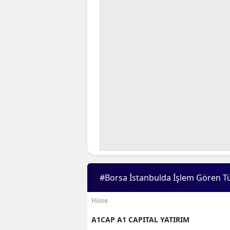
#Borsa İstanbulda İşlem Gören T
Hisse
A1CAP A1 CAPITAL YATIRIM