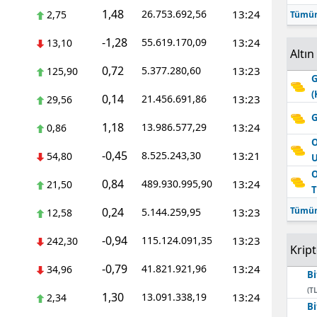
1,48
26.753.692,56
13:24
2,75
Tümün
-1,28
55.619.170,09
13:24
13,10
Altın
0,72
5.377.280,60
13:23
125,90
G
(
0,14
21.456.691,86
13:23
29,56
G
1,18
13.986.577,29
13:24
0,86
O
-0,45
8.525.243,30
13:21
54,80
O
0,84
489.930.995,90
13:24
21,50
T
0,24
Tümün
5.144.259,95
13:23
12,58
-0,94
115.124.091,35
13:23
242,30
Krip
-0,79
41.821.921,96
13:24
34,96
Bi
(TL
1,30
13.091.338,19
13:24
2,34
Bi