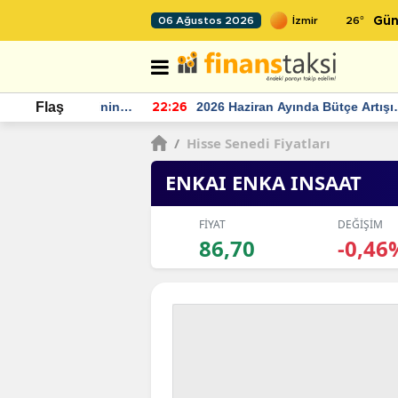
26
°
06 Ağustos 2026
Gün
r seviyesinin
2026 Haziran Ayında Bütçe Artışı
Flaş
22:26
22
Yaşandı
/
Hisse Senedi Fiyatları
ENKAI ENKA INSAAT
FİYAT
DEĞİŞİM
86,70
-0,46