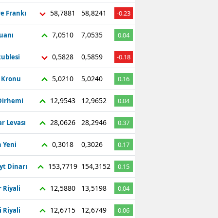
58,7881
58,8241
re Frankı
-0.23
7,0510
7,0535
Yuanı
0.04
0,5828
0,5859
ublesi
-0.18
5,0210
5,0240
ç Kronu
0.16
12,9543
12,9652
Dirhemi
0.04
28,0626
28,2946
r Levası
0.37
0,3018
0,3026
 Yeni
0.17
153,7719
154,3152
yt Dinarı
0.15
12,5880
13,5198
 Riyali
0.04
12,6715
12,6749
 Riyali
0.06