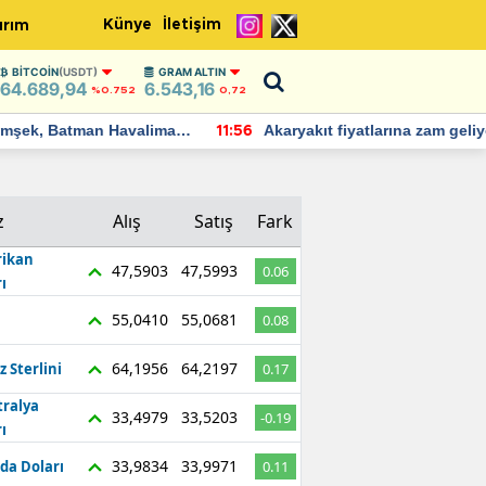
Künye
İletişim
ırım
BITCOIN
(USDT)
GRAM ALTIN
64.689,94
6.543,16
%0.752
0,72
Batman Havalimanı
Akaryakıt fiyatlarına zam geliyor:
11:56
 açıklamalarda
Yeni tarih açıklandı
z
Alış
Satış
Fark
ikan
47,5903
47,5993
0.06
ı
55,0410
55,0681
0.08
64,1956
64,2197
z Sterlini
0.17
tralya
33,4979
33,5203
-0.19
ı
33,9834
33,9971
da Doları
0.11