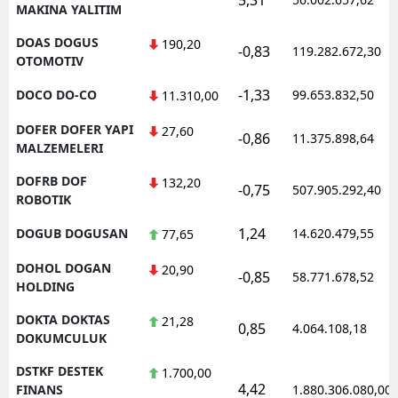
MAKINA YALITIM
DOAS DOGUS
190,20
-0,83
119.282.672,30
OTOMOTIV
-1,33
DOCO DO-CO
99.653.832,50
11.310,00
DOFER DOFER YAPI
27,60
-0,86
11.375.898,64
MALZEMELERI
DOFRB DOF
132,20
-0,75
507.905.292,40
ROBOTIK
1,24
DOGUB DOGUSAN
14.620.479,55
77,65
DOHOL DOGAN
20,90
-0,85
58.771.678,52
HOLDING
DOKTA DOKTAS
21,28
0,85
4.064.108,18
DOKUMCULUK
DSTKF DESTEK
1.700,00
4,42
FINANS
1.880.306.080,00