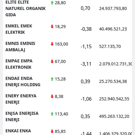
ELITE ELITE
28,80
0,70
NATUREL ORGANIK
24.937.793,80
GIDA
EMKEL EMEK
18,29
-0,38
40.496.521,23
ELEKTRIK
EMNIS EMINIS
163,00
-1,15
527.135,70
AMBALAJ
EMPAE EMPA
67,00
-3,11
2.079.012.731,30
ELEKTRONIK
ENDAE ENDA
15,28
0,39
25.270.534,38
ENERJI HOLDING
ENERY ENERYA
8,38
-1,06
252.940.542,55
ENERJI
ENJSA ENERJISA
113,40
0,35
495.263.132,20
ENERJI
ENKAI ENKA
85,85
-1,44
1.406.379.320,00