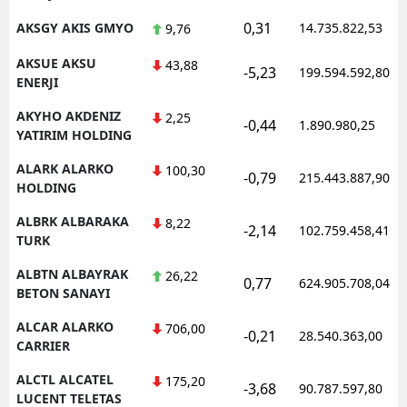
0,31
AKSGY AKIS GMYO
14.735.822,53
9,76
AKSUE AKSU
43,88
-5,23
199.594.592,80
ENERJI
AKYHO AKDENIZ
2,25
-0,44
1.890.980,25
YATIRIM HOLDING
ALARK ALARKO
100,30
-0,79
215.443.887,90
HOLDING
ALBRK ALBARAKA
8,22
-2,14
102.759.458,41
TURK
ALBTN ALBAYRAK
26,22
0,77
624.905.708,04
BETON SANAYI
ALCAR ALARKO
706,00
-0,21
28.540.363,00
CARRIER
ALCTL ALCATEL
175,20
-3,68
90.787.597,80
LUCENT TELETAS