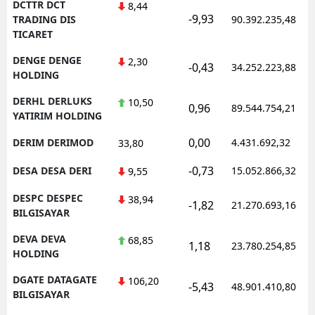
DCTTR DCT
8,44
-9,93
TRADING DIS
90.392.235,48
TICARET
DENGE DENGE
2,30
-0,43
34.252.223,88
HOLDING
DERHL DERLUKS
10,50
0,96
89.544.754,21
YATIRIM HOLDING
0,00
DERIM DERIMOD
4.431.692,32
33,80
-0,73
DESA DESA DERI
15.052.866,32
9,55
DESPC DESPEC
38,94
-1,82
21.270.693,16
BILGISAYAR
DEVA DEVA
68,85
1,18
23.780.254,85
HOLDING
DGATE DATAGATE
106,20
-5,43
48.901.410,80
BILGISAYAR