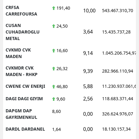
CRFSA
191,40
10,00
543.467.310,70
CARREFOURSA
CUSAN
24,50
3,64
CUHADAROGLU
15.435.737,28
METAL
CVKMD CVK
16,60
9,14
1.045.206.754,97
MADEN
CVKMDR CVK
26,32
9,39
282.966.110,94
MADEN - RHKP
5,88
CWENE CW ENERJI
11.230.937.061,6
46,80
2,56
DAGI DAGI GIYIM
118.683.371,44
9,60
DAPGM DAP
8,60
0,00
326.624.976,07
GAYRIMENKUL
0,00
DARDL DARDANEL
18.130.157,34
1,64