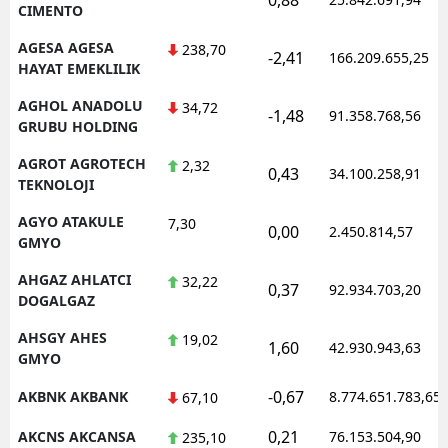
CIMENTO
AGESA AGESA
238,70
-2,41
166.209.655,25
HAYAT EMEKLILIK
AGHOL ANADOLU
34,72
-1,48
91.358.768,56
GRUBU HOLDING
AGROT AGROTECH
2,32
0,43
34.100.258,91
TEKNOLOJI
AGYO ATAKULE
7,30
0,00
2.450.814,57
GMYO
AHGAZ AHLATCI
32,22
0,37
92.934.703,20
DOGALGAZ
AHSGY AHES
19,02
1,60
42.930.943,63
GMYO
-0,67
AKBNK AKBANK
8.774.651.783,65
67,10
0,21
AKCNS AKCANSA
76.153.504,90
235,10