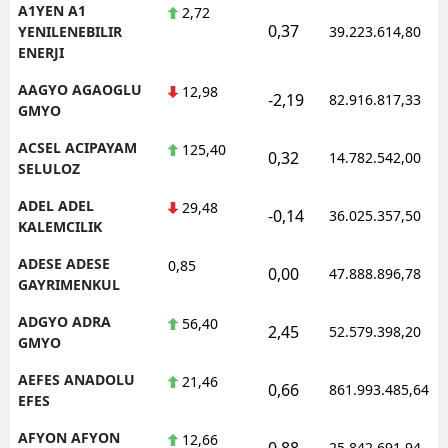
A1YEN A1
2,72
0,37
YENILENEBILIR
39.223.614,80
ENERJI
AAGYO AGAOGLU
12,98
-2,19
82.916.817,33
GMYO
ACSEL ACIPAYAM
125,40
0,32
14.782.542,00
SELULOZ
ADEL ADEL
29,48
-0,14
36.025.357,50
KALEMCILIK
ADESE ADESE
0,85
0,00
47.888.896,78
GAYRIMENKUL
ADGYO ADRA
56,40
2,45
52.579.398,20
GMYO
AEFES ANADOLU
21,46
0,66
861.993.485,64
EFES
AFYON AFYON
12,66
0,88
25.842.691,94