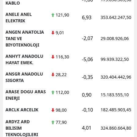
KABLO
ANELE ANEL
121,90
6,93
353.642.247,50
ELEKTRIK
ANGEN ANATOLIA
9,01
-2,07
TANI VE
29.008.926,06
BIYOTEKNOLOJI
ANHYT ANADOLU
116,30
-5,06
99.939.322,50
HAYAT EMEK.
ANSGR ANADOLU
28,22
-0,35
320.404.442,96
SIGORTA
ARASE DOGU ARAS
112,00
0,90
15.183.555,10
ENERJI
-0,10
ARCLK ARCELIK
182.485.903,45
98,00
ARDYZ ARD
77,90
4,01
BILISIM
324.860.664,80
TEKNOLOJILERI