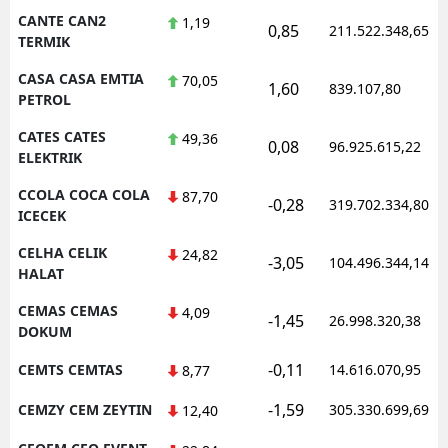
CANTE CAN2
1,19
0,85
211.522.348,65
TERMIK
CASA CASA EMTIA
70,05
1,60
839.107,80
PETROL
CATES CATES
49,36
0,08
96.925.615,22
ELEKTRIK
CCOLA COCA COLA
87,70
-0,28
319.702.334,80
ICECEK
CELHA CELIK
24,82
-3,05
104.496.344,14
HALAT
CEMAS CEMAS
4,09
-1,45
26.998.320,38
DOKUM
-0,11
CEMTS CEMTAS
14.616.070,95
8,77
-1,59
CEMZY CEM ZEYTIN
305.330.699,69
12,40