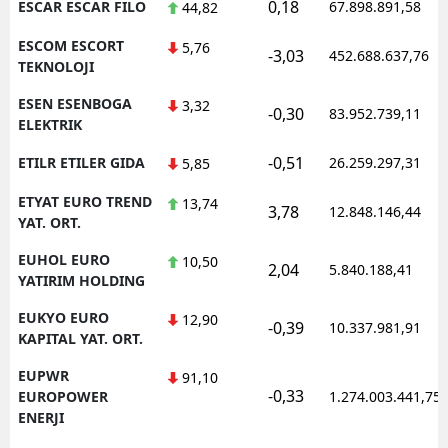
0,18
ESCAR ESCAR FILO
67.898.891,58
44,82
ESCOM ESCORT
5,76
-3,03
452.688.637,76
TEKNOLOJI
ESEN ESENBOGA
3,32
-0,30
83.952.739,11
ELEKTRIK
-0,51
ETILR ETILER GIDA
26.259.297,31
5,85
ETYAT EURO TREND
13,74
3,78
12.848.146,44
YAT. ORT.
EUHOL EURO
10,50
2,04
5.840.188,41
YATIRIM HOLDING
EUKYO EURO
12,90
-0,39
10.337.981,91
KAPITAL YAT. ORT.
EUPWR
91,10
-0,33
EUROPOWER
1.274.003.441,75
ENERJI