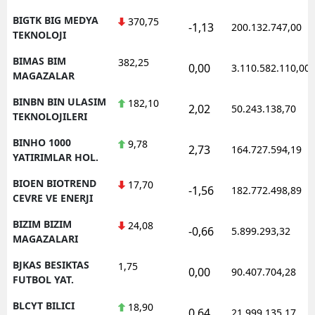
BIGTK BIG MEDYA
370,75
-1,13
200.132.747,00
TEKNOLOJI
BIMAS BIM
382,25
0,00
3.110.582.110,00
MAGAZALAR
BINBN BIN ULASIM
182,10
2,02
50.243.138,70
TEKNOLOJILERI
BINHO 1000
9,78
2,73
164.727.594,19
YATIRIMLAR HOL.
BIOEN BIOTREND
17,70
-1,56
182.772.498,89
CEVRE VE ENERJI
BIZIM BIZIM
24,08
-0,66
5.899.293,32
MAGAZALARI
BJKAS BESIKTAS
1,75
0,00
90.407.704,28
FUTBOL YAT.
BLCYT BILICI
18,90
0,64
21.999.135,17