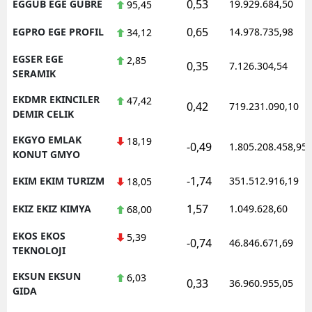
0,53
EGGUB EGE GUBRE
19.929.684,50
95,45
0,65
EGPRO EGE PROFIL
14.978.735,98
34,12
EGSER EGE
2,85
0,35
7.126.304,54
SERAMIK
EKDMR EKINCILER
47,42
0,42
719.231.090,10
DEMIR CELIK
EKGYO EMLAK
18,19
-0,49
1.805.208.458,95
KONUT GMYO
-1,74
EKIM EKIM TURIZM
351.512.916,19
18,05
1,57
EKIZ EKIZ KIMYA
1.049.628,60
68,00
EKOS EKOS
5,39
-0,74
46.846.671,69
TEKNOLOJI
EKSUN EKSUN
6,03
0,33
36.960.955,05
GIDA