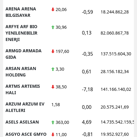
ARENA ARENA
20,06
-0,59
18.244.862,28
BILGISAYAR
ARFYE ARF BIO
30,96
0,13
YENILENEBILIR
82.060.867,78
ENERJI
ARMGD ARMADA
197,60
-0,35
137.515.604,30
GIDA
ARSAN ARSAN
3,30
0,61
28.156.182,34
HOLDING
ARTMS ARTEMIS
38,50
-7,18
141.166.140,02
HALI
ARZUM ARZUM EV
1,58
0,00
20.575.241,69
ALETLERI
4,69
ASELS ASELSAN
14.735.542.159,5
363,00
-0,81
ASGYO ASCE GMYO
19.952.927,60
11,00