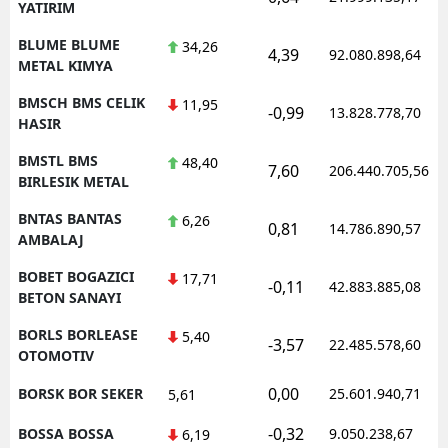
YATIRIM
BLUME BLUME
34,26
4,39
92.080.898,64
METAL KIMYA
BMSCH BMS CELIK
11,95
-0,99
13.828.778,70
HASIR
BMSTL BMS
48,40
7,60
206.440.705,56
BIRLESIK METAL
BNTAS BANTAS
6,26
0,81
14.786.890,57
AMBALAJ
BOBET BOGAZICI
17,71
-0,11
42.883.885,08
BETON SANAYI
BORLS BORLEASE
5,40
-3,57
22.485.578,60
OTOMOTIV
0,00
BORSK BOR SEKER
25.601.940,71
5,61
-0,32
BOSSA BOSSA
9.050.238,67
6,19