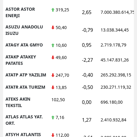
ASTOR ASTOR
319,25
2,65
7.000.380.614,75
ENERJI
ASUZU ANADOLU
50,40
-0,79
13.038.344,45
ISUZU
0,95
ATAGY ATA GMYO
2.719.178,79
10,60
ATAKP ATAKEY
49,60
-2,27
45.147.831,26
PATATES
-0,40
ATATP ATP YAZILIM
265.292.398,15
247,70
-0,50
ATATR ATA TURIZM
230.271.119,32
13,85
ATEKS AKIN
102,50
0,00
696.180,00
TEKSTIL
ATLAS ATLAS YAT.
7,16
1,27
2.410.932,84
ORT.
ATSYH ATLANTIS
112,00