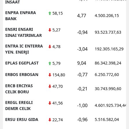
INSAAT
ENPRA ENPARA
58,15
4,77
4.500.206,15
BANK
ENSRI ENSARI
5,27
-0,94
93.523.737,63
SINAI YATIRIMLAR
ENTRA IC ENTERRA
4,78
-3,04
192.305.165,29
YEN. ENERJI
9,04
EPLAS EGEPLAST
86.342.398,24
5,79
-0,77
ERBOS ERBOSAN
6.250.772,60
154,80
ERCB ERCIYAS
47,70
-0,21
30.743.990,60
CELIK BORU
EREGL EREGLI
41,56
-1,00
4.601.925.734,44
DEMIR CELIK
-0,96
ERSU ERSU GIDA
5.516.582,04
22,74