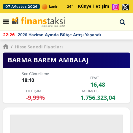
Künye
İletişim
07 Ağustos 2026
26
°
TCMB'nin rezervlerinde artan momentum devam ediyor
22:24
/
Hisse Senedi Fiyatları
BARMA BAREM AMBALAJ
Son Güncelleme
FİYAT
18:10
16,48
DEĞİŞİM
HACİM(TL)
-9,99%
1.756.323,04