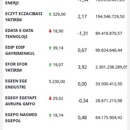
ENERJI
ECZYT ECZACIBASI
329,00
2,17
194.546.729,50
YATIRIM
EDATA E-DATA
18,90
-1,31
89.418.870,57
TEKNOLOJI
EDIP EDIP
39,14
0,67
99.824.646,44
GAYRIMENKUL
EFOR EFOR
19,07
3,92
2.301.238.289,05
YATIRIM
EGEEN EGE
5.230,00
0,00
33.500.412,50
ENDUSTRI
EGEGY EGEYAPI
29,02
-0,34
28.671.215,98
AVRUPA GMYO
EGEPO NASMED
18,74
0,48
64.175.904,42
EGEPOL