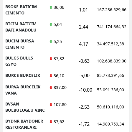
BSOKE BATICIM
36,06
1,01
167.236.529,66
CIMENTO
BTCIM BATICIM
5,04
2,44
741.174.664,32
BATI ANADOLU
BUCIM BURSA
5,25
4,17
34.497.512,38
CIMENTO
BULGS BULLS
37,82
-0,63
102.638.839,00
GSYO
-5,00
BURCE BURCELIK
85.773.391,66
36,10
BURVA BURCELIK
837,00
-10,00
53.091.336,00
VANA
BVSAN
107,80
-2,53
50.610.116,00
BULBULOGLU VINC
BYDNR BAYDONER
37,62
-1,72
14.989.759,34
RESTORANLARI