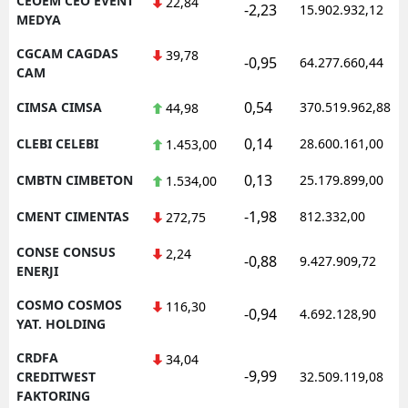
CEOEM CEO EVENT
22,84
-2,23
15.902.932,12
MEDYA
CGCAM CAGDAS
39,78
-0,95
64.277.660,44
CAM
0,54
CIMSA CIMSA
370.519.962,88
44,98
0,14
CLEBI CELEBI
28.600.161,00
1.453,00
0,13
CMBTN CIMBETON
25.179.899,00
1.534,00
-1,98
CMENT CIMENTAS
812.332,00
272,75
CONSE CONSUS
2,24
-0,88
9.427.909,72
ENERJI
COSMO COSMOS
116,30
-0,94
4.692.128,90
YAT. HOLDING
CRDFA
34,04
-9,99
CREDITWEST
32.509.119,08
FAKTORING