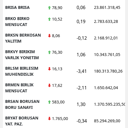
0,06
BRISA BRISA
23.861.318,45
78,90
BRKO BIRKO
10,52
0,19
2.783.633,28
MENSUCAT
BRKSN BERKOSAN
8,06
-0,12
2.168.912,01
YALITIM
BRKVY BIRIKIM
76,30
1,06
10.343.761,05
VARLIK YONETIM
BRLSM BIRLESIM
16,13
-3,41
180.313.780,26
MUHENDISLIK
BRMEN BIRLIK
17,62
-2,11
1.650.642,04
MENSUCAT
BRSAN BORUSAN
583,00
1,30
1.370.595.235,50
BORU SANAYI
BRYAT BORUSAN
1.765,00
-0,34
85.294.269,00
YAT. PAZ.