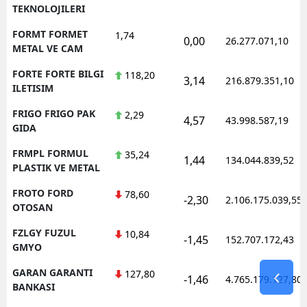
TEKNOLOJILERI
FORMT FORMET
1,74
0,00
26.277.071,10
METAL VE CAM
FORTE FORTE BILGI
118,20
3,14
216.879.351,10
ILETISIM
FRIGO FRIGO PAK
2,29
4,57
43.998.587,19
GIDA
FRMPL FORMUL
35,24
1,44
134.044.839,52
PLASTIK VE METAL
FROTO FORD
78,60
-2,30
2.106.175.039,55
OTOSAN
FZLGY FUZUL
10,84
-1,45
152.707.172,43
GMYO
GARAN GARANTI
127,80
-1,46
4.765.179.127,80
BANKASI