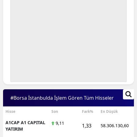
#Borsa İstanbulda İşlem Gören Tüm Hisseler
Hisse
Son
Fark%
En Düşük
A1CAP A1 CAPITAL
9,11
1,33
58.306.130,60
YATIRIM