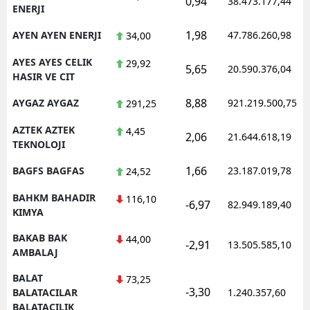
0,94
38.473.177,44
ENERJI
1,98
AYEN AYEN ENERJI
47.786.260,98
34,00
AYES AYES CELIK
29,92
5,65
20.590.376,04
HASIR VE CIT
8,88
AYGAZ AYGAZ
921.219.500,75
291,25
AZTEK AZTEK
4,45
2,06
21.644.618,19
TEKNOLOJI
1,66
BAGFS BAGFAS
23.187.019,78
24,52
BAHKM BAHADIR
116,10
-6,97
82.949.189,40
KIMYA
BAKAB BAK
44,00
-2,91
13.505.585,10
AMBALAJ
BALAT
73,25
-3,30
BALATACILAR
1.240.357,60
BALATACILIK