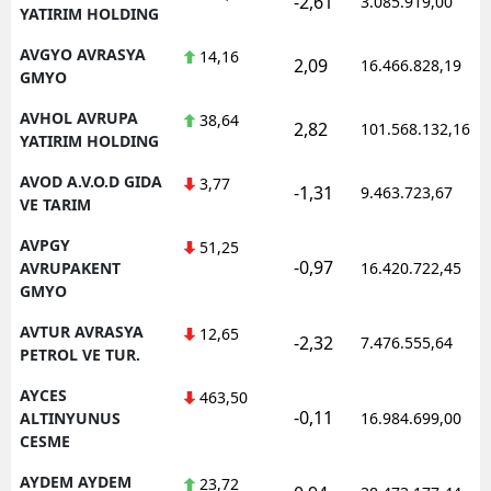
-2,61
3.085.919,00
YATIRIM HOLDING
AVGYO AVRASYA
14,16
2,09
16.466.828,19
GMYO
AVHOL AVRUPA
38,64
2,82
101.568.132,16
YATIRIM HOLDING
AVOD A.V.O.D GIDA
3,77
-1,31
9.463.723,67
VE TARIM
AVPGY
51,25
-0,97
AVRUPAKENT
16.420.722,45
GMYO
AVTUR AVRASYA
12,65
-2,32
7.476.555,64
PETROL VE TUR.
AYCES
463,50
-0,11
ALTINYUNUS
16.984.699,00
CESME
AYDEM AYDEM
23,72