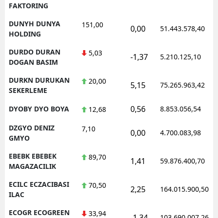
FAKTORING
DUNYH DUNYA
151,00
0,00
51.443.578,40
HOLDING
DURDO DURAN
5,03
-1,37
5.210.125,10
DOGAN BASIM
DURKN DURUKAN
20,00
5,15
75.265.963,42
SEKERLEME
0,56
DYOBY DYO BOYA
8.853.056,54
12,68
DZGYO DENIZ
7,10
0,00
4.700.083,98
GMYO
EBEBK EBEBEK
89,70
1,41
59.876.400,70
MAGAZACILIK
ECILC ECZACIBASI
70,50
2,25
164.015.900,50
ILAC
ECOGR ECOGREEN
33,94
-1,34
103.690.007,26