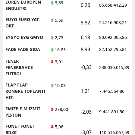
EUREN EUROPEN
3,89
0,26
86.658.412,29
ENDUSTRI
EUYO EURO YAT.
5,59
9,82
24.216.908,21
ORT.
6,18
EYGYO EYG GMYO
80.092.305,86
2,75
8,93
FADE FADE GIDA
82.152.795,81
16,83
FENER
3,01
-0,33
FENERBAHCE
238.030.015,39
FUTBOL
FLAP FLAP
10,03
1,21
KONGRE TOPLANTI
7.446.564,86
HIZ.
FMIZP F-M IZMIT
278,00
-2,03
9.441.891,50
PISTON
FONET FONET
5,06
-3,07
BILGI
110.516.067,59