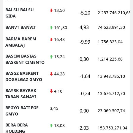
BALSU BALSU
13,50
-5,20
2.257.746.210,65
GIDA
4,93
BANVT BANVIT
74.623.991,30
161,80
BARMA BAREM
16,48
-9,99
1.756.323,04
AMBALAJ
BASCM BASTAS
13,24
0,30
1.214.225,68
BASKENT CIMENTO
BASGZ BASKENT
44,28
-1,64
13.948.785,10
DOGALGAZ GMYO
BAYRK BAYRAK
4,16
-0,24
13.676.712,70
TABAN SANAYI
BEGYO BATI EGE
3,45
0,00
23.069.307,74
GMYO
BERA BERA
13,08
2,03
153.753.271,04
HOLDING