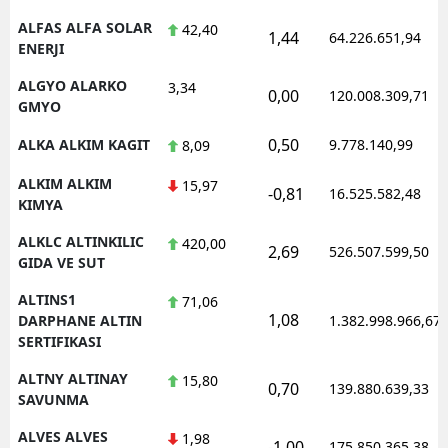
ALFAS ALFA SOLAR
42,40
1,44
64.226.651,94
ENERJI
ALGYO ALARKO
3,34
0,00
120.008.309,71
GMYO
0,50
ALKA ALKIM KAGIT
9.778.140,99
8,09
ALKIM ALKIM
15,97
-0,81
16.525.582,48
KIMYA
ALKLC ALTINKILIC
420,00
2,69
526.507.599,50
GIDA VE SUT
ALTINS1
71,06
1,08
DARPHANE ALTIN
1.382.998.966,67
SERTIFIKASI
ALTNY ALTINAY
15,80
0,70
139.880.639,33
SAVUNMA
ALVES ALVES
1,98
-1,00
175.850.365,38