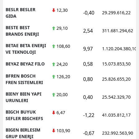
BESLR BESLER
12,30
-0,40
29.299.616,22
GIDA
BESTE BEST
29,10
2,54
311.681.294,62
BRANDS ENERJI
BETAE BETA ENERJI
108,60
9,97
1.120.204.380,10
VE TEKNOLOJI
0,58
BEYAZ BEYAZ FILO
15.073.853,50
24,20
BFREN BOSCH
126,20
0,80
25.826.655,20
FREN SISTEMLERI
BIENY BIEN YAPI
20,00
0,40
25.542.329,70
URUNLERI
BIGCH BUYUK
6,47
-1,22
41.035.812,17
SEFLER BIGCHEFS
BIGEN BIRLESIM
103,90
-0,67
232.992.563,90
GRUP ENERJI