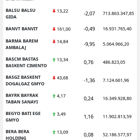
BALSU BALSU
13,22
-2,07
713.863.347,85
GIDA
-0,49
BANVT BANVIT
16.931.765,40
161,00
BARMA BAREM
14,84
-9,95
5.064.966,20
AMBALAJ
BASCM BASTAS
13,34
0,76
486.823,05
BASKENT CIMENTO
BASGZ BASKENT
43,68
-1,36
7.124.661,96
DOGALGAZ GMYO
BAYRK BAYRAK
4,17
0,24
16.349.928,80
TABAN SANAYI
BEGYO BATI EGE
3,49
1,16
11.902.813,59
GMYO
BERA BERA
13,09
0,08
52.186.577,97
HOLDING