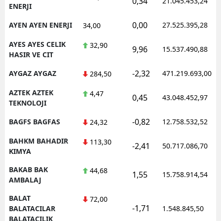
0,34
21.045.453,24
ENERJI
0,00
AYEN AYEN ENERJI
27.525.395,28
34,00
AYES AYES CELIK
32,90
9,96
15.537.490,88
HASIR VE CIT
-2,32
AYGAZ AYGAZ
471.219.693,00
284,50
AZTEK AZTEK
4,47
0,45
43.048.452,97
TEKNOLOJI
-0,82
BAGFS BAGFAS
12.758.532,52
24,32
BAHKM BAHADIR
113,30
-2,41
50.717.086,70
KIMYA
BAKAB BAK
44,68
1,55
15.758.914,54
AMBALAJ
BALAT
72,00
-1,71
BALATACILAR
1.548.845,50
BALATACILIK