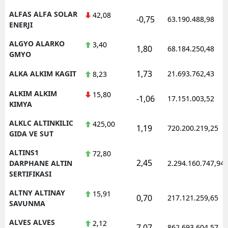
ALFAS ALFA SOLAR
42,08
-0,75
63.190.488,98
ENERJI
ALGYO ALARKO
3,40
1,80
68.184.250,48
GMYO
1,73
ALKA ALKIM KAGIT
21.693.762,43
8,23
ALKIM ALKIM
15,80
-1,06
17.151.003,52
KIMYA
ALKLC ALTINKILIC
425,00
1,19
720.200.219,25
GIDA VE SUT
ALTINS1
72,80
2,45
DARPHANE ALTIN
2.294.160.747,94
SERTIFIKASI
ALTNY ALTINAY
15,91
0,70
217.121.259,65
SAVUNMA
ALVES ALVES
2,12
7,07
862.693.604,57