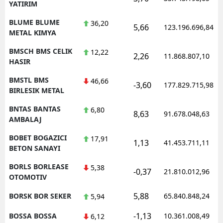
YATIRIM
BLUME BLUME
36,20
5,66
123.196.696,84
METAL KIMYA
BMSCH BMS CELIK
12,22
2,26
11.868.807,10
HASIR
BMSTL BMS
46,66
-3,60
177.829.715,98
BIRLESIK METAL
BNTAS BANTAS
6,80
8,63
91.678.048,63
AMBALAJ
BOBET BOGAZICI
17,91
1,13
41.453.711,11
BETON SANAYI
BORLS BORLEASE
5,38
-0,37
21.810.012,96
OTOMOTIV
5,88
BORSK BOR SEKER
65.840.848,24
5,94
-1,13
BOSSA BOSSA
10.361.008,49
6,12