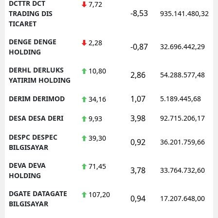
DCTTR DCT
7,72
-8,53
TRADING DIS
935.141.480,32
TICARET
DENGE DENGE
2,28
-0,87
32.696.442,29
HOLDING
DERHL DERLUKS
10,80
2,86
54.288.577,48
YATIRIM HOLDING
1,07
DERIM DERIMOD
5.189.445,68
34,16
3,98
DESA DESA DERI
92.715.206,17
9,93
DESPC DESPEC
39,30
0,92
36.201.759,66
BILGISAYAR
DEVA DEVA
71,45
3,78
33.764.732,60
HOLDING
DGATE DATAGATE
107,20
0,94
17.207.648,00
BILGISAYAR