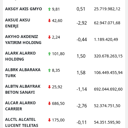
0,51
AKSGY AKIS GMYO
25.719.982,12
9,81
AKSUE AKSU
42,60
-2,92
62.947.071,68
ENERJI
AKYHO AKDENIZ
2,24
-0,44
1.189.420,49
YATIRIM HOLDING
ALARK ALARKO
101,80
1,50
320.678.263,15
HOLDING
ALBRK ALBARAKA
8,35
1,58
106.449.455,94
TURK
ALBTN ALBAYRAK
25,92
-1,14
692.044.692,60
BETON SANAYI
ALCAR ALARKO
686,50
-2,76
52.374.751,50
CARRIER
ALCTL ALCATEL
175,00
-0,11
54.351.595,90
LUCENT TELETAS