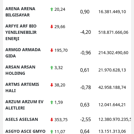
ARENA ARENA
20,24
0,90
16.381.449,10
BILGISAYAR
ARFYE ARF BIO
29,66
-4,20
YENILENEBILIR
518.871.666,06
ENERJI
ARMGD ARMADA
195,70
-0,96
214.302.490,60
GIDA
ARSAN ARSAN
3,32
0,61
21.970.628,13
HOLDING
ARTMS ARTEMIS
38,20
-0,78
42.958.188,74
HALI
ARZUM ARZUM EV
1,59
0,63
12.041.644,21
ALETLERI
-2,55
ASELS ASELSAN
12.380.970.235,5
353,75
0,64
ASGYO ASCE GMYO
13.151.313,06
11,07