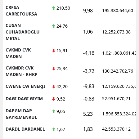
CRFSA
210,50
9,98
195.380.644,60
CARREFOURSA
CUSAN
24,76
1,06
CUHADAROGLU
12.252.073,38
METAL
CVKMD CVK
15,91
-4,16
1.021.808.061,43
MADEN
CVKMDR CVK
25,34
-3,72
130.242.702,76
MADEN - RHKP
-9,83
CWENE CW ENERJI
12.159.626.735,6
42,20
-0,83
DAGI DAGI GIYIM
52.951.670,71
9,52
DAPGM DAP
9,05
5,23
1.596.553.324,02
GAYRIMENKUL
1,83
DARDL DARDANEL
42.553.370,12
1,67