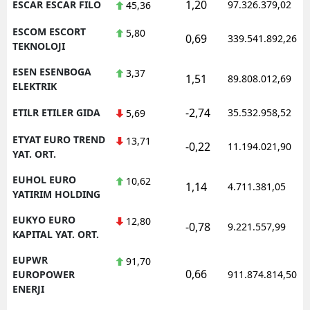
1,20
ESCAR ESCAR FILO
97.326.379,02
45,36
ESCOM ESCORT
5,80
0,69
339.541.892,26
TEKNOLOJI
ESEN ESENBOGA
3,37
1,51
89.808.012,69
ELEKTRIK
-2,74
ETILR ETILER GIDA
35.532.958,52
5,69
ETYAT EURO TREND
13,71
-0,22
11.194.021,90
YAT. ORT.
EUHOL EURO
10,62
1,14
4.711.381,05
YATIRIM HOLDING
EUKYO EURO
12,80
-0,78
9.221.557,99
KAPITAL YAT. ORT.
EUPWR
91,70
0,66
EUROPOWER
911.874.814,50
ENERJI