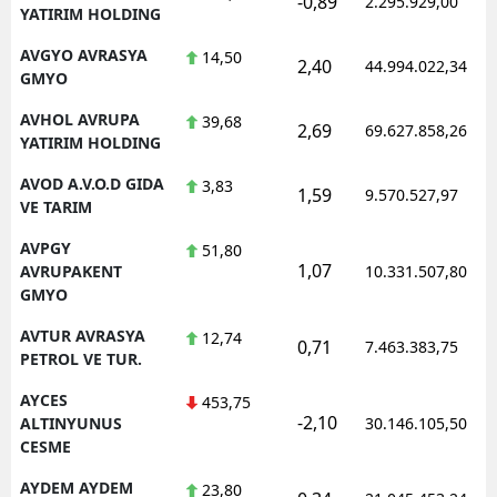
-0,89
2.295.929,00
YATIRIM HOLDING
AVGYO AVRASYA
14,50
2,40
44.994.022,34
GMYO
AVHOL AVRUPA
39,68
2,69
69.627.858,26
YATIRIM HOLDING
AVOD A.V.O.D GIDA
3,83
1,59
9.570.527,97
VE TARIM
AVPGY
51,80
1,07
AVRUPAKENT
10.331.507,80
GMYO
AVTUR AVRASYA
12,74
0,71
7.463.383,75
PETROL VE TUR.
AYCES
453,75
-2,10
ALTINYUNUS
30.146.105,50
CESME
AYDEM AYDEM
23,80