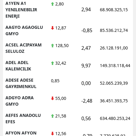
A1YEN A1
2,80
2,94
YENILENEBILIR
68.908.325,15
ENERJI
AAGYO AGAOGLU
12,87
-0,85
85.536.212,74
GMYO
ACSEL ACIPAYAM
128,50
2,47
26.128.191,00
SELULOZ
ADEL ADEL
32,42
9,97
149.318.118,44
KALEMCILIK
ADESE ADESE
0,85
0,00
52.065.239,39
GAYRIMENKUL
ADGYO ADRA
55,00
-2,48
36.451.393,75
GMYO
AEFES ANADOLU
21,58
0,56
634.480.253,24
EFES
AFYON AFYON
12,56
-0,79
7.770.628,92