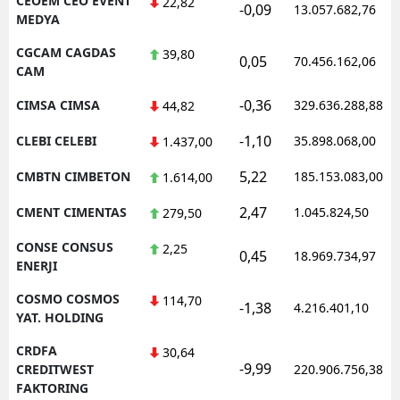
CEOEM CEO EVENT
22,82
-0,09
13.057.682,76
MEDYA
CGCAM CAGDAS
39,80
0,05
70.456.162,06
CAM
-0,36
CIMSA CIMSA
329.636.288,88
44,82
-1,10
CLEBI CELEBI
35.898.068,00
1.437,00
5,22
CMBTN CIMBETON
185.153.083,00
1.614,00
2,47
CMENT CIMENTAS
1.045.824,50
279,50
CONSE CONSUS
2,25
0,45
18.969.734,97
ENERJI
COSMO COSMOS
114,70
-1,38
4.216.401,10
YAT. HOLDING
CRDFA
30,64
-9,99
CREDITWEST
220.906.756,38
FAKTORING