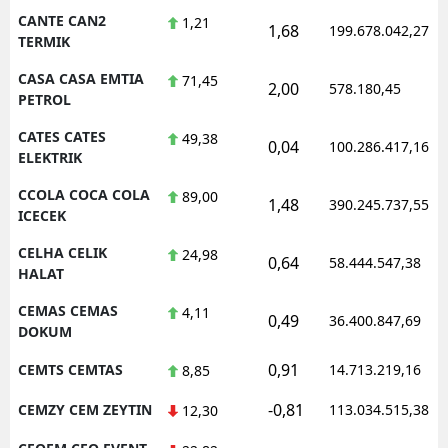
CANTE CAN2
1,21
1,68
199.678.042,27
TERMIK
CASA CASA EMTIA
71,45
2,00
578.180,45
PETROL
CATES CATES
49,38
0,04
100.286.417,16
ELEKTRIK
CCOLA COCA COLA
89,00
1,48
390.245.737,55
ICECEK
CELHA CELIK
24,98
0,64
58.444.547,38
HALAT
CEMAS CEMAS
4,11
0,49
36.400.847,69
DOKUM
0,91
CEMTS CEMTAS
14.713.219,16
8,85
-0,81
CEMZY CEM ZEYTIN
113.034.515,38
12,30