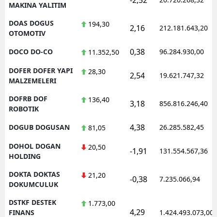
MAKINA YALITIM
DOAS DOGUS
194,30
2,16
212.181.643,20
OTOMOTIV
0,38
DOCO DO-CO
96.284.930,00
11.352,50
DOFER DOFER YAPI
28,30
2,54
19.621.747,32
MALZEMELERI
DOFRB DOF
136,40
3,18
856.816.246,40
ROBOTIK
4,38
DOGUB DOGUSAN
26.285.582,45
81,05
DOHOL DOGAN
20,50
-1,91
131.554.567,36
HOLDING
DOKTA DOKTAS
21,20
-0,38
7.235.066,94
DOKUMCULUK
DSTKF DESTEK
1.773,00
4,29
FINANS
1.424.493.073,00