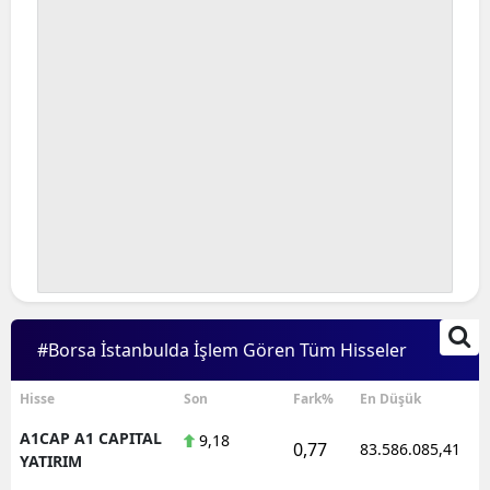
#Borsa İstanbulda İşlem Gören Tüm Hisseler
Hisse
Son
Fark%
En Düşük
A1CAP A1 CAPITAL
9,18
0,77
83.586.085,41
YATIRIM