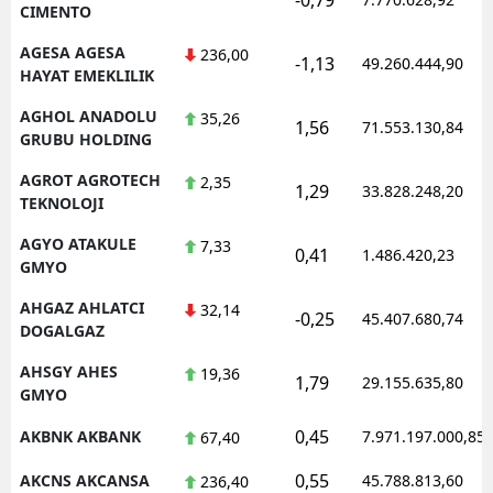
CIMENTO
AGESA AGESA
236,00
-1,13
49.260.444,90
HAYAT EMEKLILIK
AGHOL ANADOLU
35,26
1,56
71.553.130,84
GRUBU HOLDING
AGROT AGROTECH
2,35
1,29
33.828.248,20
TEKNOLOJI
AGYO ATAKULE
7,33
0,41
1.486.420,23
GMYO
AHGAZ AHLATCI
32,14
-0,25
45.407.680,74
DOGALGAZ
AHSGY AHES
19,36
1,79
29.155.635,80
GMYO
0,45
AKBNK AKBANK
7.971.197.000,85
67,40
0,55
AKCNS AKCANSA
45.788.813,60
236,40