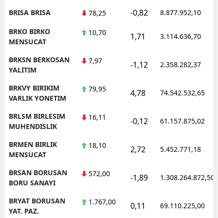
-0,82
BRISA BRISA
8.877.952,10
78,25
BRKO BIRKO
10,70
1,71
3.114.636,70
MENSUCAT
BRKSN BERKOSAN
7,97
-1,12
2.358.282,37
YALITIM
BRKVY BIRIKIM
79,95
4,78
74.542.532,65
VARLIK YONETIM
BRLSM BIRLESIM
16,11
-0,12
61.157.875,02
MUHENDISLIK
BRMEN BIRLIK
18,10
2,72
5.452.771,18
MENSUCAT
BRSAN BORUSAN
572,00
-1,89
1.308.264.872,50
BORU SANAYI
BRYAT BORUSAN
1.767,00
0,11
69.110.225,00
YAT. PAZ.