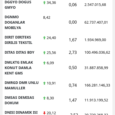
DGGYO DOGUS
34,36
0,06
2.547.015,68
GMYO
DGNMO
8,42
0,00
DOGANLAR
62.737.407,01
MOBILYA
DIRIT DIRITEKS
24,40
1,67
1.934.969,00
DIRILIS TEKSTIL
2,73
DITAS DITAS BDY
100.496.036,62
25,56
DMLKTG EMLAK
6,09
0,50
KONUT DAMLA
31.887.858,99
KENT GMS
DMRGD DMR UNLU
10,91
0,74
166.281.146,33
MAMULLER
DMSAS DEMISAS
8,30
1,47
11.913.199,52
DOKUM
DNISI DINAMIK ISI
20,12
-2,52
20.720.268,32