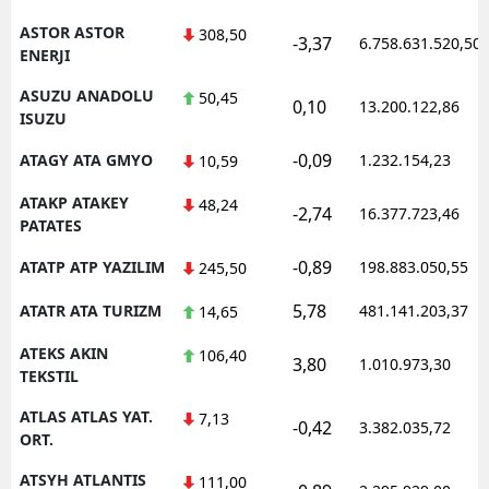
ASTOR ASTOR
308,50
-3,37
6.758.631.520,50
ENERJI
ASUZU ANADOLU
50,45
0,10
13.200.122,86
ISUZU
-0,09
ATAGY ATA GMYO
1.232.154,23
10,59
ATAKP ATAKEY
48,24
-2,74
16.377.723,46
PATATES
-0,89
ATATP ATP YAZILIM
198.883.050,55
245,50
5,78
ATATR ATA TURIZM
481.141.203,37
14,65
ATEKS AKIN
106,40
3,80
1.010.973,30
TEKSTIL
ATLAS ATLAS YAT.
7,13
-0,42
3.382.035,72
ORT.
ATSYH ATLANTIS
111,00