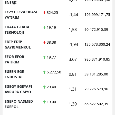
ENERJI
ECZYT ECZACIBASI
324,25
-1,44
196.999.171,75
YATIRIM
EDATA E-DATA
19,19
1,53
90.472.910,39
TEKNOLOJI
EDIP EDIP
38,38
-1,94
135.573.300,24
GAYRIMENKUL
EFOR EFOR
19,77
3,67
985.371.910,85
YATIRIM
EGEEN EGE
5.272,50
0,81
39.131.285,00
ENDUSTRI
EGEGY EGEYAPI
29,40
1,31
29.776.579,96
AVRUPA GMYO
EGEPO NASMED
19,00
1,39
66.627.502,35
EGEPOL