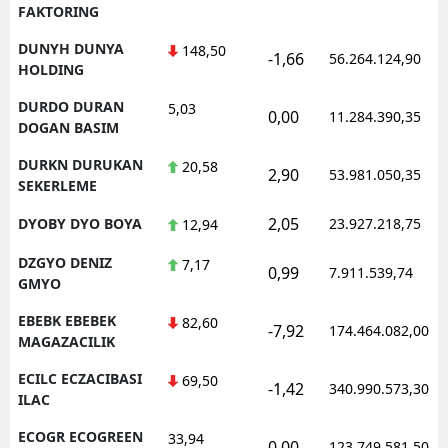
FAKTORING
DUNYH DUNYA
148,50
-1,66
56.264.124,90
HOLDING
DURDO DURAN
5,03
0,00
11.284.390,35
DOGAN BASIM
DURKN DURUKAN
20,58
2,90
53.981.050,35
SEKERLEME
2,05
DYOBY DYO BOYA
23.927.218,75
12,94
DZGYO DENIZ
7,17
0,99
7.911.539,74
GMYO
EBEBK EBEBEK
82,60
-7,92
174.464.082,00
MAGAZACILIK
ECILC ECZACIBASI
69,50
-1,42
340.990.573,30
ILAC
ECOGR ECOGREEN
33,94
0,00
123.749.581,50