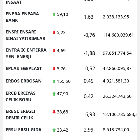
INSAAT
ENPRA ENPARA
59,10
1,63
2.038.133,95
BANK
ENSRI ENSARI
5,23
-0,76
114.680.039,61
SINAI YATIRIMLAR
ENTRA IC ENTERRA
4,69
-1,88
97.851.774,54
YEN. ENERJI
-0,52
EPLAS EGEPLAST
42.866.095,87
5,76
0,45
ERBOS ERBOSAN
4.921.581,30
155,50
ERCB ERCIYAS
47,90
0,42
26.324.743,60
CELIK BORU
EREGL EREGLI
38,68
-6,93
12.106.785.683,2
DEMIR CELIK
2,99
ERSU ERSU GIDA
8.513.734,00
23,42