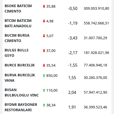
BSOKE BATICIM
35,88
-0,50
309.003.910,80
CIMENTO
BTCIM BATICIM
4,98
-1,19
558.742.666,51
BATI ANADOLU
BUCIM BURSA
5,07
-3,43
31.007.700,29
CIMENTO
BULGS BULLS
37,00
-2,17
181.928.021,96
GSYO
-1,55
BURCE BURCELIK
77.406.946,18
35,54
BURVA BURCELIK
850,00
1,55
30.260.376,00
VANA
BVSAN
110,00
2,04
57.947.412,90
BULBULOGLU VINC
BYDNR BAYDONER
38,34
1,91
36.399.523,46
RESTORANLARI