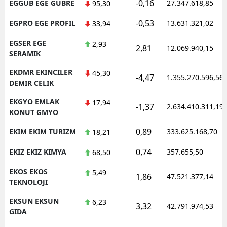
-0,16
EGGUB EGE GUBRE
27.347.618,85
95,30
-0,53
EGPRO EGE PROFIL
13.631.321,02
33,94
EGSER EGE
2,93
2,81
12.069.940,15
SERAMIK
EKDMR EKINCILER
45,30
-4,47
1.355.270.596,56
DEMIR CELIK
EKGYO EMLAK
17,94
-1,37
2.634.410.311,19
KONUT GMYO
0,89
EKIM EKIM TURIZM
333.625.168,70
18,21
0,74
EKIZ EKIZ KIMYA
357.655,50
68,50
EKOS EKOS
5,49
1,86
47.521.377,14
TEKNOLOJI
EKSUN EKSUN
6,23
3,32
42.791.974,53
GIDA