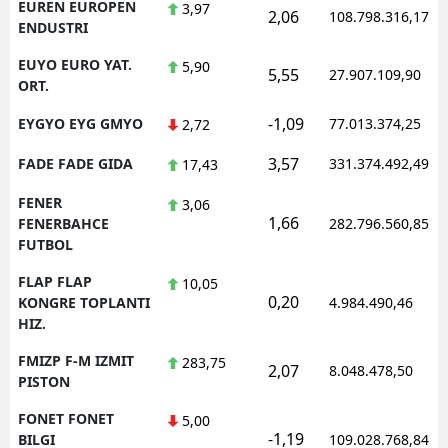
EUREN EUROPEN
3,97
2,06
108.798.316,17
ENDUSTRI
EUYO EURO YAT.
5,90
5,55
27.907.109,90
ORT.
-1,09
EYGYO EYG GMYO
77.013.374,25
2,72
3,57
FADE FADE GIDA
331.374.492,49
17,43
FENER
3,06
1,66
FENERBAHCE
282.796.560,85
FUTBOL
FLAP FLAP
10,05
0,20
KONGRE TOPLANTI
4.984.490,46
HIZ.
FMIZP F-M IZMIT
283,75
2,07
8.048.478,50
PISTON
FONET FONET
5,00
-1,19
BILGI
109.028.768,84