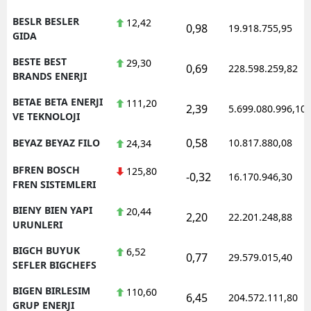
BESLR BESLER
12,42
0,98
19.918.755,95
GIDA
BESTE BEST
29,30
0,69
228.598.259,82
BRANDS ENERJI
BETAE BETA ENERJI
111,20
2,39
5.699.080.996,10
VE TEKNOLOJI
0,58
BEYAZ BEYAZ FILO
10.817.880,08
24,34
BFREN BOSCH
125,80
-0,32
16.170.946,30
FREN SISTEMLERI
BIENY BIEN YAPI
20,44
2,20
22.201.248,88
URUNLERI
BIGCH BUYUK
6,52
0,77
29.579.015,40
SEFLER BIGCHEFS
BIGEN BIRLESIM
110,60
6,45
204.572.111,80
GRUP ENERJI