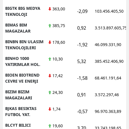
BIGTK BIG MEDYA
363,00
-2,09
103.456.405,50
TEKNOLOJI
BIMAS BIM
385,75
0,92
3.513.897.605,75
MAGAZALAR
BINBN BIN ULASIM
178,60
-1,92
46.099.331,90
TEKNOLOJILERI
BINHO 1000
10,30
5,32
385.452.406,90
YATIRIMLAR HOL.
BIOEN BIOTREND
17,42
-1,58
68.461.191,64
CEVRE VE ENERJI
BIZIM BIZIM
24,30
0,91
3.572.297,46
MAGAZALARI
BJKAS BESIKTAS
1,74
-0,57
96.970.363,89
FUTBOL YAT.
BLCYT BILICI
19,60
3,70
33.743.198,65