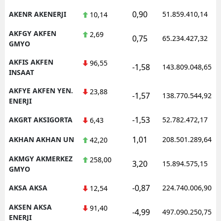
0,90
AKENR AKENERJI
51.859.410,14
10,14
AKFGY AKFEN
2,69
0,75
65.234.427,32
GMYO
AKFIS AKFEN
96,55
-1,58
143.809.048,65
INSAAT
AKFYE AKFEN YEN.
23,88
-1,57
138.770.544,92
ENERJI
-1,53
AKGRT AKSIGORTA
52.782.472,17
6,43
1,01
AKHAN AKHAN UN
208.501.289,64
42,20
AKMGY AKMERKEZ
258,00
3,20
15.894.575,15
GMYO
-0,87
AKSA AKSA
224.740.006,90
12,54
AKSEN AKSA
91,40
-4,99
497.090.250,75
ENERJI