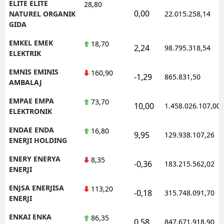
ELITE ELITE
28,80
0,00
NATUREL ORGANIK
22.015.258,14
GIDA
EMKEL EMEK
18,70
2,24
98.795.318,54
ELEKTRIK
EMNIS EMINIS
160,90
-1,29
865.831,50
AMBALAJ
EMPAE EMPA
73,70
10,00
1.458.026.107,00
ELEKTRONIK
ENDAE ENDA
16,80
9,95
129.938.107,26
ENERJI HOLDING
ENERY ENERYA
8,35
-0,36
183.215.562,02
ENERJI
ENJSA ENERJISA
113,20
-0,18
315.748.091,70
ENERJI
ENKAI ENKA
86,35
0,58
847.671.918,90