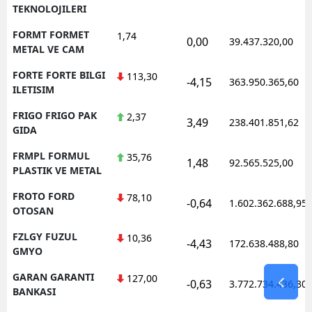
TEKNOLOJILERI
FORMT FORMET
1,74
0,00
39.437.320,00
METAL VE CAM
FORTE FORTE BILGI
113,30
-4,15
363.950.365,60
ILETISIM
FRIGO FRIGO PAK
2,37
3,49
238.401.851,62
GIDA
FRMPL FORMUL
35,76
1,48
92.565.525,00
PLASTIK VE METAL
FROTO FORD
78,10
-0,64
1.602.362.688,95
OTOSAN
FZLGY FUZUL
10,36
-4,43
172.638.488,80
GMYO
GARAN GARANTI
127,00
-0,63
3.772.734.436,30
BANKASI