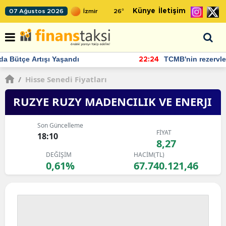
Künye
İletişim
07 Ağustos 2026
26
°
TCMB'nin rezervlerinde artan momentum devam ediyor
22:24
/
Hisse Senedi Fiyatları
RUZYE RUZY MADENCILIK VE ENERJI
Son Güncelleme
FİYAT
18:10
8,27
DEĞİŞİM
HACİM(TL)
0,61%
67.740.121,46