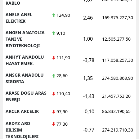
KABLO
ANELE ANEL
124,90
2,46
169.375.227,30
ELEKTRIK
ANGEN ANATOLIA
9,10
1,00
TANI VE
12.505.277,50
BIYOTEKNOLOJI
ANHYT ANADOLU
111,90
-3,78
117.058.257,30
HAYAT EMEK.
ANSGR ANADOLU
28,60
1,35
274.580.868,90
SIGORTA
ARASE DOGU ARAS
110,40
-1,43
21.457.753,20
ENERJI
-0,10
ARCLK ARCELIK
86.832.190,65
97,90
ARDYZ ARD
77,30
-0,77
BILISIM
274.219.710,30
TEKNOLOJILERI