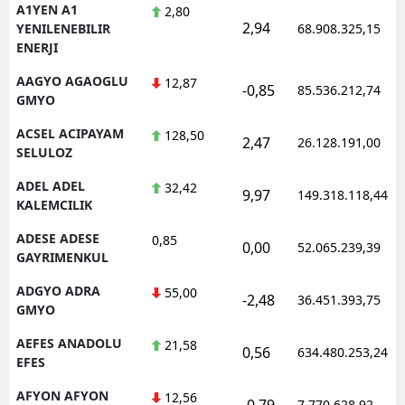
A1YEN A1
2,80
2,94
YENILENEBILIR
68.908.325,15
ENERJI
AAGYO AGAOGLU
12,87
-0,85
85.536.212,74
GMYO
ACSEL ACIPAYAM
128,50
2,47
26.128.191,00
SELULOZ
ADEL ADEL
32,42
9,97
149.318.118,44
KALEMCILIK
ADESE ADESE
0,85
0,00
52.065.239,39
GAYRIMENKUL
ADGYO ADRA
55,00
-2,48
36.451.393,75
GMYO
AEFES ANADOLU
21,58
0,56
634.480.253,24
EFES
AFYON AFYON
12,56
-0,79
7.770.628,92