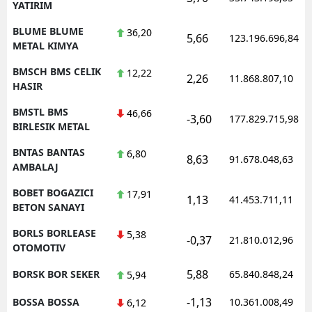
YATIRIM
BLUME BLUME
36,20
5,66
123.196.696,84
METAL KIMYA
BMSCH BMS CELIK
12,22
2,26
11.868.807,10
HASIR
BMSTL BMS
46,66
-3,60
177.829.715,98
BIRLESIK METAL
BNTAS BANTAS
6,80
8,63
91.678.048,63
AMBALAJ
BOBET BOGAZICI
17,91
1,13
41.453.711,11
BETON SANAYI
BORLS BORLEASE
5,38
-0,37
21.810.012,96
OTOMOTIV
5,88
BORSK BOR SEKER
65.840.848,24
5,94
-1,13
BOSSA BOSSA
10.361.008,49
6,12