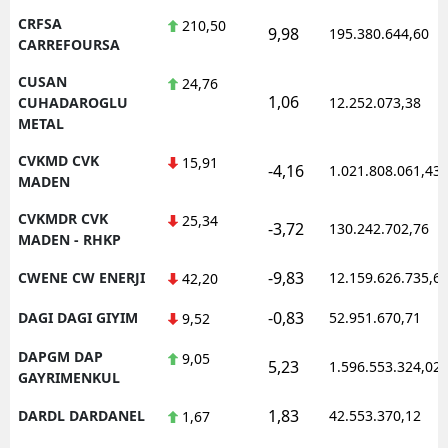
CRFSA
210,50
9,98
195.380.644,60
CARREFOURSA
CUSAN
24,76
1,06
CUHADAROGLU
12.252.073,38
METAL
CVKMD CVK
15,91
-4,16
1.021.808.061,43
MADEN
CVKMDR CVK
25,34
-3,72
130.242.702,76
MADEN - RHKP
-9,83
CWENE CW ENERJI
12.159.626.735,6
42,20
-0,83
DAGI DAGI GIYIM
52.951.670,71
9,52
DAPGM DAP
9,05
5,23
1.596.553.324,02
GAYRIMENKUL
1,83
DARDL DARDANEL
42.553.370,12
1,67