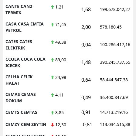
CANTE CAN2
1,21
1,68
199.678.042,27
TERMIK
CASA CASA EMTIA
71,45
2,00
578.180,45
PETROL
CATES CATES
49,38
0,04
100.286.417,16
ELEKTRIK
CCOLA COCA COLA
89,00
1,48
390.245.737,55
ICECEK
CELHA CELIK
24,98
0,64
58.444.547,38
HALAT
CEMAS CEMAS
4,11
0,49
36.400.847,69
DOKUM
0,91
CEMTS CEMTAS
14.713.219,16
8,85
-0,81
CEMZY CEM ZEYTIN
113.034.515,38
12,30