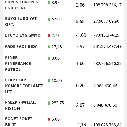
EUREN EUROPEN
3,97
2,06
108.798.316,17
ENDUSTRI
EUYO EURO YAT.
5,90
5,55
27.907.109,90
ORT.
-1,09
EYGYO EYG GMYO
77.013.374,25
2,72
3,57
FADE FADE GIDA
331.374.492,49
17,43
FENER
3,06
1,66
FENERBAHCE
282.796.560,85
FUTBOL
FLAP FLAP
10,05
0,20
KONGRE TOPLANTI
4.984.490,46
HIZ.
FMIZP F-M IZMIT
283,75
2,07
8.048.478,50
PISTON
FONET FONET
5,00
-1,19
BILGI
109.028.768,84