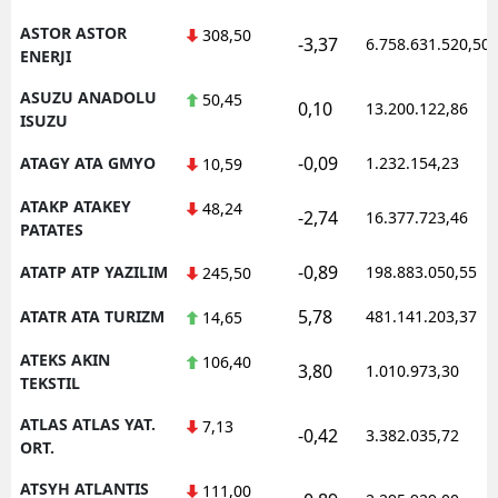
ASTOR ASTOR
308,50
-3,37
6.758.631.520,50
ENERJI
ASUZU ANADOLU
50,45
0,10
13.200.122,86
ISUZU
-0,09
ATAGY ATA GMYO
1.232.154,23
10,59
ATAKP ATAKEY
48,24
-2,74
16.377.723,46
PATATES
-0,89
ATATP ATP YAZILIM
198.883.050,55
245,50
5,78
ATATR ATA TURIZM
481.141.203,37
14,65
ATEKS AKIN
106,40
3,80
1.010.973,30
TEKSTIL
ATLAS ATLAS YAT.
7,13
-0,42
3.382.035,72
ORT.
ATSYH ATLANTIS
111,00