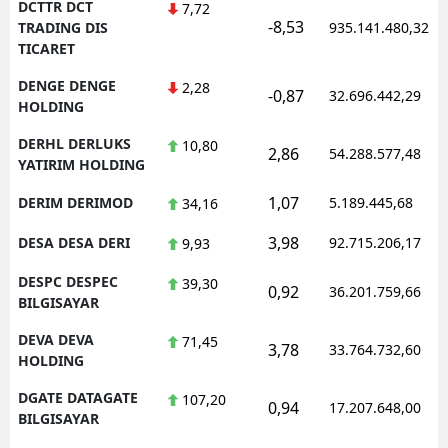
DCTTR DCT
7,72
-8,53
TRADING DIS
935.141.480,32
TICARET
DENGE DENGE
2,28
-0,87
32.696.442,29
HOLDING
DERHL DERLUKS
10,80
2,86
54.288.577,48
YATIRIM HOLDING
1,07
DERIM DERIMOD
5.189.445,68
34,16
3,98
DESA DESA DERI
92.715.206,17
9,93
DESPC DESPEC
39,30
0,92
36.201.759,66
BILGISAYAR
DEVA DEVA
71,45
3,78
33.764.732,60
HOLDING
DGATE DATAGATE
107,20
0,94
17.207.648,00
BILGISAYAR