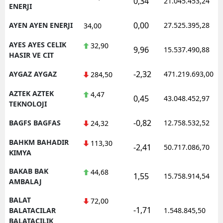
0,34
21.045.453,24
ENERJI
0,00
AYEN AYEN ENERJI
27.525.395,28
34,00
AYES AYES CELIK
32,90
9,96
15.537.490,88
HASIR VE CIT
-2,32
AYGAZ AYGAZ
471.219.693,00
284,50
AZTEK AZTEK
4,47
0,45
43.048.452,97
TEKNOLOJI
-0,82
BAGFS BAGFAS
12.758.532,52
24,32
BAHKM BAHADIR
113,30
-2,41
50.717.086,70
KIMYA
BAKAB BAK
44,68
1,55
15.758.914,54
AMBALAJ
BALAT
72,00
-1,71
BALATACILAR
1.548.845,50
BALATACILIK