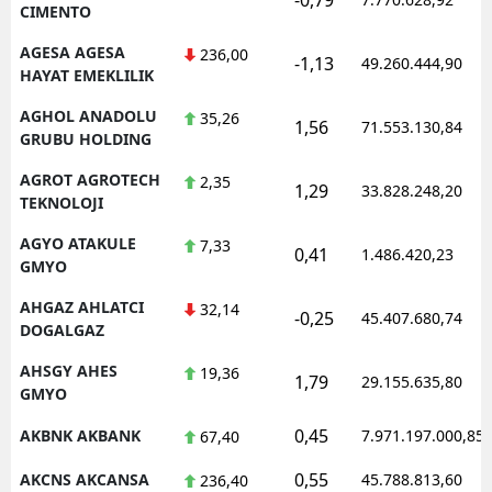
CIMENTO
AGESA AGESA
236,00
-1,13
49.260.444,90
HAYAT EMEKLILIK
AGHOL ANADOLU
35,26
1,56
71.553.130,84
GRUBU HOLDING
AGROT AGROTECH
2,35
1,29
33.828.248,20
TEKNOLOJI
AGYO ATAKULE
7,33
0,41
1.486.420,23
GMYO
AHGAZ AHLATCI
32,14
-0,25
45.407.680,74
DOGALGAZ
AHSGY AHES
19,36
1,79
29.155.635,80
GMYO
0,45
AKBNK AKBANK
7.971.197.000,85
67,40
0,55
AKCNS AKCANSA
45.788.813,60
236,40