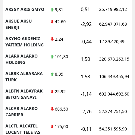
0,51
AKSGY AKIS GMYO
25.719.982,12
9,81
AKSUE AKSU
42,60
-2,92
62.947.071,68
ENERJI
AKYHO AKDENIZ
2,24
-0,44
1.189.420,49
YATIRIM HOLDING
ALARK ALARKO
101,80
1,50
320.678.263,15
HOLDING
ALBRK ALBARAKA
8,35
1,58
106.449.455,94
TURK
ALBTN ALBAYRAK
25,92
-1,14
692.044.692,60
BETON SANAYI
ALCAR ALARKO
686,50
-2,76
52.374.751,50
CARRIER
ALCTL ALCATEL
175,00
-0,11
54.351.595,90
LUCENT TELETAS