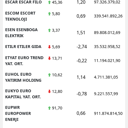
1,20
ESCAR ESCAR FILO
97.326.379,02
45,36
ESCOM ESCORT
5,80
0,69
339.541.892,26
TEKNOLOJI
ESEN ESENBOGA
3,37
1,51
89.808.012,69
ELEKTRIK
-2,74
ETILR ETILER GIDA
35.532.958,52
5,69
ETYAT EURO TREND
13,71
-0,22
11.194.021,90
YAT. ORT.
EUHOL EURO
10,62
1,14
4.711.381,05
YATIRIM HOLDING
EUKYO EURO
12,80
-0,78
9.221.557,99
KAPITAL YAT. ORT.
EUPWR
91,70
0,66
EUROPOWER
911.874.814,50
ENERJI