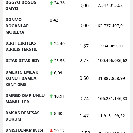
DGGYO DOGUS
34,36
0,06
2.547.015,68
GMYO
DGNMO
8,42
0,00
DOGANLAR
62.737.407,01
MOBILYA
DIRIT DIRITEKS
24,40
1,67
1.934.969,00
DIRILIS TEKSTIL
2,73
DITAS DITAS BDY
100.496.036,62
25,56
DMLKTG EMLAK
6,09
0,50
KONUT DAMLA
31.887.858,99
KENT GMS
DMRGD DMR UNLU
10,91
0,74
166.281.146,33
MAMULLER
DMSAS DEMISAS
8,30
1,47
11.913.199,52
DOKUM
DNISI DINAMIK ISI
20,12
-2,52
20.720.268,32