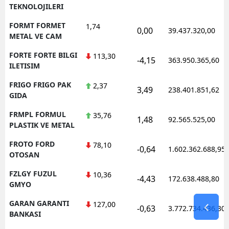
TEKNOLOJILERI
FORMT FORMET
1,74
0,00
39.437.320,00
METAL VE CAM
FORTE FORTE BILGI
113,30
-4,15
363.950.365,60
ILETISIM
FRIGO FRIGO PAK
2,37
3,49
238.401.851,62
GIDA
FRMPL FORMUL
35,76
1,48
92.565.525,00
PLASTIK VE METAL
FROTO FORD
78,10
-0,64
1.602.362.688,95
OTOSAN
FZLGY FUZUL
10,36
-4,43
172.638.488,80
GMYO
GARAN GARANTI
127,00
-0,63
3.772.734.436,30
BANKASI