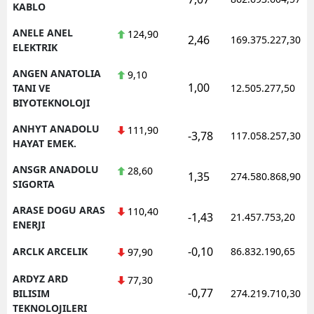
KABLO
ANELE ANEL
124,90
2,46
169.375.227,30
ELEKTRIK
ANGEN ANATOLIA
9,10
1,00
TANI VE
12.505.277,50
BIYOTEKNOLOJI
ANHYT ANADOLU
111,90
-3,78
117.058.257,30
HAYAT EMEK.
ANSGR ANADOLU
28,60
1,35
274.580.868,90
SIGORTA
ARASE DOGU ARAS
110,40
-1,43
21.457.753,20
ENERJI
-0,10
ARCLK ARCELIK
86.832.190,65
97,90
ARDYZ ARD
77,30
-0,77
BILISIM
274.219.710,30
TEKNOLOJILERI