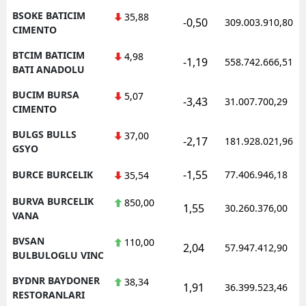
BSOKE BATICIM
35,88
-0,50
309.003.910,80
CIMENTO
BTCIM BATICIM
4,98
-1,19
558.742.666,51
BATI ANADOLU
BUCIM BURSA
5,07
-3,43
31.007.700,29
CIMENTO
BULGS BULLS
37,00
-2,17
181.928.021,96
GSYO
-1,55
BURCE BURCELIK
77.406.946,18
35,54
BURVA BURCELIK
850,00
1,55
30.260.376,00
VANA
BVSAN
110,00
2,04
57.947.412,90
BULBULOGLU VINC
BYDNR BAYDONER
38,34
1,91
36.399.523,46
RESTORANLARI