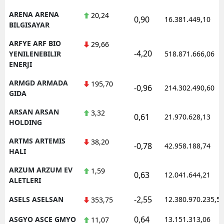
ARENA ARENA
20,24
0,90
16.381.449,10
BILGISAYAR
ARFYE ARF BIO
29,66
-4,20
YENILENEBILIR
518.871.666,06
ENERJI
ARMGD ARMADA
195,70
-0,96
214.302.490,60
GIDA
ARSAN ARSAN
3,32
0,61
21.970.628,13
HOLDING
ARTMS ARTEMIS
38,20
-0,78
42.958.188,74
HALI
ARZUM ARZUM EV
1,59
0,63
12.041.644,21
ALETLERI
-2,55
ASELS ASELSAN
12.380.970.235,5
353,75
0,64
ASGYO ASCE GMYO
13.151.313,06
11,07