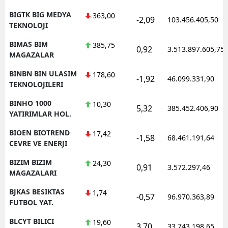
BIGTK BIG MEDYA
363,00
-2,09
103.456.405,50
TEKNOLOJI
BIMAS BIM
385,75
0,92
3.513.897.605,75
MAGAZALAR
BINBN BIN ULASIM
178,60
-1,92
46.099.331,90
TEKNOLOJILERI
BINHO 1000
10,30
5,32
385.452.406,90
YATIRIMLAR HOL.
BIOEN BIOTREND
17,42
-1,58
68.461.191,64
CEVRE VE ENERJI
BIZIM BIZIM
24,30
0,91
3.572.297,46
MAGAZALARI
BJKAS BESIKTAS
1,74
-0,57
96.970.363,89
FUTBOL YAT.
BLCYT BILICI
19,60
3,70
33.743.198,65