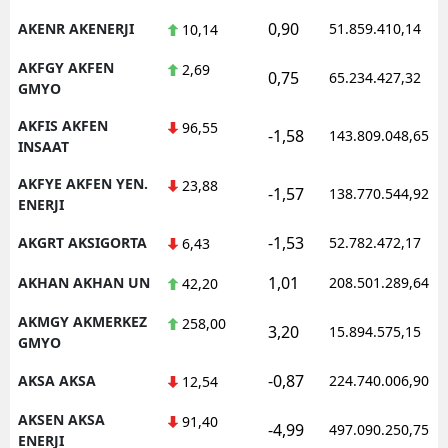
0,90
AKENR AKENERJI
51.859.410,14
10,14
AKFGY AKFEN
2,69
0,75
65.234.427,32
GMYO
AKFIS AKFEN
96,55
-1,58
143.809.048,65
INSAAT
AKFYE AKFEN YEN.
23,88
-1,57
138.770.544,92
ENERJI
-1,53
AKGRT AKSIGORTA
52.782.472,17
6,43
1,01
AKHAN AKHAN UN
208.501.289,64
42,20
AKMGY AKMERKEZ
258,00
3,20
15.894.575,15
GMYO
-0,87
AKSA AKSA
224.740.006,90
12,54
AKSEN AKSA
91,40
-4,99
497.090.250,75
ENERJI