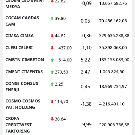
CEOEM CEO EVENT
22,82
-0,09
13.057.682,76
MEDYA
CGCAM CAGDAS
39,80
0,05
70.456.162,06
CAM
-0,36
CIMSA CIMSA
329.636.288,88
44,82
-1,10
CLEBI CELEBI
35.898.068,00
1.437,00
5,22
CMBTN CIMBETON
185.153.083,00
1.614,00
2,47
CMENT CIMENTAS
1.045.824,50
279,50
CONSE CONSUS
2,25
0,45
18.969.734,97
ENERJI
COSMO COSMOS
114,70
-1,38
4.216.401,10
YAT. HOLDING
CRDFA
30,64
-9,99
CREDITWEST
220.906.756,38
FAKTORING