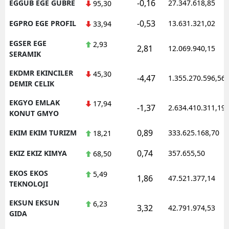
-0,16
EGGUB EGE GUBRE
27.347.618,85
95,30
-0,53
EGPRO EGE PROFIL
13.631.321,02
33,94
EGSER EGE
2,93
2,81
12.069.940,15
SERAMIK
EKDMR EKINCILER
45,30
-4,47
1.355.270.596,56
DEMIR CELIK
EKGYO EMLAK
17,94
-1,37
2.634.410.311,19
KONUT GMYO
0,89
EKIM EKIM TURIZM
333.625.168,70
18,21
0,74
EKIZ EKIZ KIMYA
357.655,50
68,50
EKOS EKOS
5,49
1,86
47.521.377,14
TEKNOLOJI
EKSUN EKSUN
6,23
3,32
42.791.974,53
GIDA