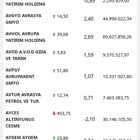
-0,89
2.295.929,00
YATIRIM HOLDING
AVGYO AVRASYA
14,50
2,40
44.994.022,34
GMYO
AVHOL AVRUPA
39,68
2,69
69.627.858,26
YATIRIM HOLDING
AVOD A.V.O.D GIDA
3,83
1,59
9.570.527,97
VE TARIM
AVPGY
51,80
1,07
AVRUPAKENT
10.331.507,80
GMYO
AVTUR AVRASYA
12,74
0,71
7.463.383,75
PETROL VE TUR.
AYCES
453,75
-2,10
ALTINYUNUS
30.146.105,50
CESME
AYDEM AYDEM
23,80