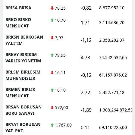
-0,82
BRISA BRISA
8.877.952,10
78,25
BRKO BIRKO
10,70
1,71
3.114.636,70
MENSUCAT
BRKSN BERKOSAN
7,97
-1,12
2.358.282,37
YALITIM
BRKVY BIRIKIM
79,95
4,78
74.542.532,65
VARLIK YONETIM
BRLSM BIRLESIM
16,11
-0,12
61.157.875,02
MUHENDISLIK
BRMEN BIRLIK
18,10
2,72
5.452.771,18
MENSUCAT
BRSAN BORUSAN
572,00
-1,89
1.308.264.872,50
BORU SANAYI
BRYAT BORUSAN
1.767,00
0,11
69.110.225,00
YAT. PAZ.