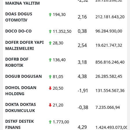
MAKINA YALITIM
DOAS DOGUS
194,30
2,16
212.181.643,20
OTOMOTIV
0,38
DOCO DO-CO
96.284.930,00
11.352,50
DOFER DOFER YAPI
28,30
2,54
19.621.747,32
MALZEMELERI
DOFRB DOF
136,40
3,18
856.816.246,40
ROBOTIK
4,38
DOGUB DOGUSAN
26.285.582,45
81,05
DOHOL DOGAN
20,50
-1,91
131.554.567,36
HOLDING
DOKTA DOKTAS
21,20
-0,38
7.235.066,94
DOKUMCULUK
DSTKF DESTEK
1.773,00
4,29
FINANS
1.424.493.073,00