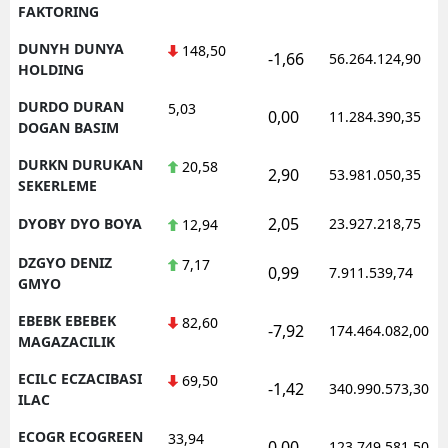
FAKTORING
DUNYH DUNYA
148,50
-1,66
56.264.124,90
HOLDING
DURDO DURAN
5,03
0,00
11.284.390,35
DOGAN BASIM
DURKN DURUKAN
20,58
2,90
53.981.050,35
SEKERLEME
2,05
DYOBY DYO BOYA
23.927.218,75
12,94
DZGYO DENIZ
7,17
0,99
7.911.539,74
GMYO
EBEBK EBEBEK
82,60
-7,92
174.464.082,00
MAGAZACILIK
ECILC ECZACIBASI
69,50
-1,42
340.990.573,30
ILAC
ECOGR ECOGREEN
33,94
0,00
123.749.581,50