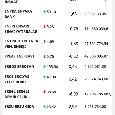
INSAAT
ENPRA ENPARA
59,10
1,63
2.038.133,95
BANK
ENSRI ENSARI
5,23
-0,76
114.680.039,61
SINAI YATIRIMLAR
ENTRA IC ENTERRA
4,69
-1,88
97.851.774,54
YEN. ENERJI
-0,52
EPLAS EGEPLAST
42.866.095,87
5,76
0,45
ERBOS ERBOSAN
4.921.581,30
155,50
ERCB ERCIYAS
47,90
0,42
26.324.743,60
CELIK BORU
EREGL EREGLI
38,68
-6,93
12.106.785.683,2
DEMIR CELIK
2,99
ERSU ERSU GIDA
8.513.734,00
23,42