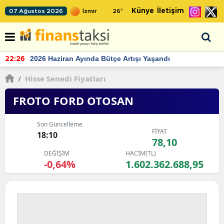
Künye
İletişim
07 Ağustos 2026
26
°
TCMB'nin rezervlerinde artan momentum devam ediyor
22:24
/
Hisse Senedi Fiyatları
FROTO FORD OTOSAN
Son Güncelleme
FİYAT
18:10
78,10
DEĞİŞİM
HACİM(TL)
-0,64%
1.602.362.688,95