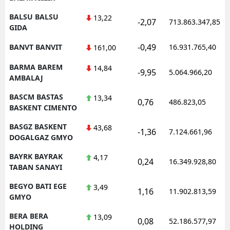
BALSU BALSU
13,22
-2,07
713.863.347,85
GIDA
-0,49
BANVT BANVIT
16.931.765,40
161,00
BARMA BAREM
14,84
-9,95
5.064.966,20
AMBALAJ
BASCM BASTAS
13,34
0,76
486.823,05
BASKENT CIMENTO
BASGZ BASKENT
43,68
-1,36
7.124.661,96
DOGALGAZ GMYO
BAYRK BAYRAK
4,17
0,24
16.349.928,80
TABAN SANAYI
BEGYO BATI EGE
3,49
1,16
11.902.813,59
GMYO
BERA BERA
13,09
0,08
52.186.577,97
HOLDING