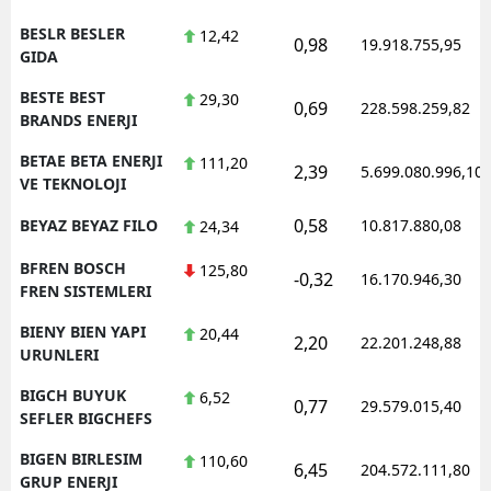
BESLR BESLER
12,42
0,98
19.918.755,95
GIDA
BESTE BEST
29,30
0,69
228.598.259,82
BRANDS ENERJI
BETAE BETA ENERJI
111,20
2,39
5.699.080.996,10
VE TEKNOLOJI
0,58
BEYAZ BEYAZ FILO
10.817.880,08
24,34
BFREN BOSCH
125,80
-0,32
16.170.946,30
FREN SISTEMLERI
BIENY BIEN YAPI
20,44
2,20
22.201.248,88
URUNLERI
BIGCH BUYUK
6,52
0,77
29.579.015,40
SEFLER BIGCHEFS
BIGEN BIRLESIM
110,60
6,45
204.572.111,80
GRUP ENERJI