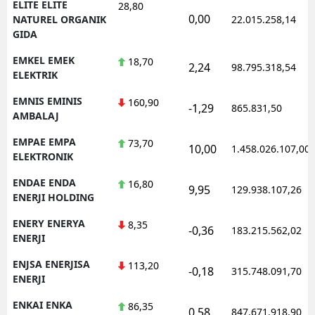
ELITE ELITE
28,80
0,00
NATUREL ORGANIK
22.015.258,14
GIDA
EMKEL EMEK
18,70
2,24
98.795.318,54
ELEKTRIK
EMNIS EMINIS
160,90
-1,29
865.831,50
AMBALAJ
EMPAE EMPA
73,70
10,00
1.458.026.107,00
ELEKTRONIK
ENDAE ENDA
16,80
9,95
129.938.107,26
ENERJI HOLDING
ENERY ENERYA
8,35
-0,36
183.215.562,02
ENERJI
ENJSA ENERJISA
113,20
-0,18
315.748.091,70
ENERJI
ENKAI ENKA
86,35
0,58
847.671.918,90