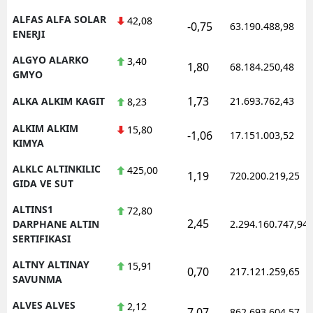
ALFAS ALFA SOLAR
42,08
-0,75
63.190.488,98
ENERJI
ALGYO ALARKO
3,40
1,80
68.184.250,48
GMYO
1,73
ALKA ALKIM KAGIT
21.693.762,43
8,23
ALKIM ALKIM
15,80
-1,06
17.151.003,52
KIMYA
ALKLC ALTINKILIC
425,00
1,19
720.200.219,25
GIDA VE SUT
ALTINS1
72,80
2,45
DARPHANE ALTIN
2.294.160.747,94
SERTIFIKASI
ALTNY ALTINAY
15,91
0,70
217.121.259,65
SAVUNMA
ALVES ALVES
2,12
7,07
862.693.604,57