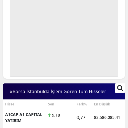
#Borsa İstanbulda İşlem Gören Tüm Hisseler
Hisse
Son
Fark%
En Düşük
A1CAP A1 CAPITAL
9,18
0,77
83.586.085,41
YATIRIM