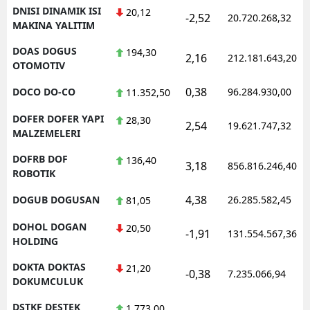
DNISI DINAMIK ISI
20,12
-2,52
20.720.268,32
MAKINA YALITIM
DOAS DOGUS
194,30
2,16
212.181.643,20
OTOMOTIV
0,38
DOCO DO-CO
96.284.930,00
11.352,50
DOFER DOFER YAPI
28,30
2,54
19.621.747,32
MALZEMELERI
DOFRB DOF
136,40
3,18
856.816.246,40
ROBOTIK
4,38
DOGUB DOGUSAN
26.285.582,45
81,05
DOHOL DOGAN
20,50
-1,91
131.554.567,36
HOLDING
DOKTA DOKTAS
21,20
-0,38
7.235.066,94
DOKUMCULUK
DSTKF DESTEK
1.773,00