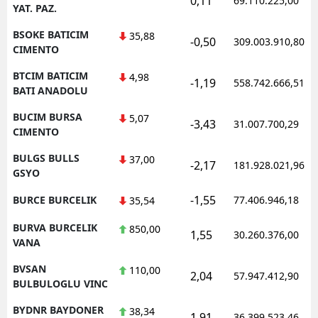
0,11
69.110.225,00
YAT. PAZ.
BSOKE BATICIM
35,88
-0,50
309.003.910,80
CIMENTO
BTCIM BATICIM
4,98
-1,19
558.742.666,51
BATI ANADOLU
BUCIM BURSA
5,07
-3,43
31.007.700,29
CIMENTO
BULGS BULLS
37,00
-2,17
181.928.021,96
GSYO
-1,55
BURCE BURCELIK
77.406.946,18
35,54
BURVA BURCELIK
850,00
1,55
30.260.376,00
VANA
BVSAN
110,00
2,04
57.947.412,90
BULBULOGLU VINC
BYDNR BAYDONER
38,34
1,91
36.399.523,46