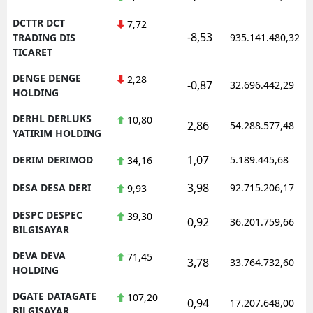
DCTTR DCT
7,72
-8,53
TRADING DIS
935.141.480,32
TICARET
DENGE DENGE
2,28
-0,87
32.696.442,29
HOLDING
DERHL DERLUKS
10,80
2,86
54.288.577,48
YATIRIM HOLDING
1,07
DERIM DERIMOD
5.189.445,68
34,16
3,98
DESA DESA DERI
92.715.206,17
9,93
DESPC DESPEC
39,30
0,92
36.201.759,66
BILGISAYAR
DEVA DEVA
71,45
3,78
33.764.732,60
HOLDING
DGATE DATAGATE
107,20
0,94
17.207.648,00
BILGISAYAR