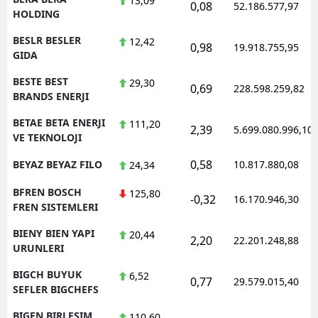
13,09
0,08
52.186.577,97
HOLDING
BESLR BESLER
12,42
0,98
19.918.755,95
GIDA
BESTE BEST
29,30
0,69
228.598.259,82
BRANDS ENERJI
BETAE BETA ENERJI
111,20
2,39
5.699.080.996,10
VE TEKNOLOJI
0,58
BEYAZ BEYAZ FILO
10.817.880,08
24,34
BFREN BOSCH
125,80
-0,32
16.170.946,30
FREN SISTEMLERI
BIENY BIEN YAPI
20,44
2,20
22.201.248,88
URUNLERI
BIGCH BUYUK
6,52
0,77
29.579.015,40
SEFLER BIGCHEFS
BIGEN BIRLESIM
110,60