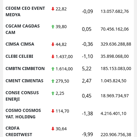
CEOEM CEO EVENT
22,82
-0,09
13.057.682,76
MEDYA
CGCAM CAGDAS
39,80
0,05
70.456.162,06
CAM
-0,36
CIMSA CIMSA
329.636.288,88
44,82
-1,10
CLEBI CELEBI
35.898.068,00
1.437,00
5,22
CMBTN CIMBETON
185.153.083,00
1.614,00
2,47
CMENT CIMENTAS
1.045.824,50
279,50
CONSE CONSUS
2,25
0,45
18.969.734,97
ENERJI
COSMO COSMOS
114,70
-1,38
4.216.401,10
YAT. HOLDING
CRDFA
30,64
-9,99
CREDITWEST
220.906.756,38