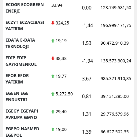
ECOGR ECOGREEN
33,94
0,00
123.749.581,50
ENERJI
ECZYT ECZACIBASI
324,25
-1,44
196.999.171,75
YATIRIM
EDATA E-DATA
19,19
1,53
90.472.910,39
TEKNOLOJI
EDIP EDIP
38,38
-1,94
135.573.300,24
GAYRIMENKUL
EFOR EFOR
19,77
3,67
985.371.910,85
YATIRIM
EGEEN EGE
5.272,50
0,81
39.131.285,00
ENDUSTRI
EGEGY EGEYAPI
29,40
1,31
29.776.579,96
AVRUPA GMYO
EGEPO NASMED
19,00
1,39
66.627.502,35
EGEPOL