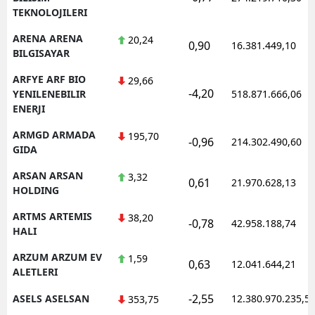
TEKNOLOJILERI
ARENA ARENA
20,24
0,90
16.381.449,10
BILGISAYAR
ARFYE ARF BIO
29,66
-4,20
YENILENEBILIR
518.871.666,06
ENERJI
ARMGD ARMADA
195,70
-0,96
214.302.490,60
GIDA
ARSAN ARSAN
3,32
0,61
21.970.628,13
HOLDING
ARTMS ARTEMIS
38,20
-0,78
42.958.188,74
HALI
ARZUM ARZUM EV
1,59
0,63
12.041.644,21
ALETLERI
-2,55
ASELS ASELSAN
12.380.970.235,5
353,75