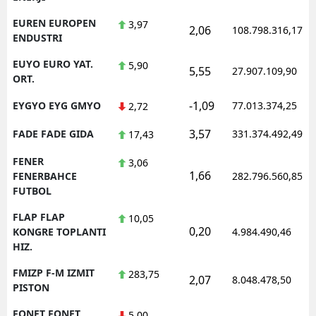
EUREN EUROPEN
3,97
2,06
108.798.316,17
ENDUSTRI
EUYO EURO YAT.
5,90
5,55
27.907.109,90
ORT.
-1,09
EYGYO EYG GMYO
77.013.374,25
2,72
3,57
FADE FADE GIDA
331.374.492,49
17,43
FENER
3,06
1,66
FENERBAHCE
282.796.560,85
FUTBOL
FLAP FLAP
10,05
0,20
KONGRE TOPLANTI
4.984.490,46
HIZ.
FMIZP F-M IZMIT
283,75
2,07
8.048.478,50
PISTON
FONET FONET
5,00