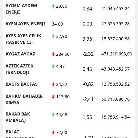
AYDEM AYDEM
23,80
0,34
21.045.453,24
ENERJI
0,00
AYEN AYEN ENERJI
27.525.395,28
34,00
AYES AYES CELIK
32,90
9,96
15.537.490,88
HASIR VE CIT
-2,32
AYGAZ AYGAZ
471.219.693,00
284,50
AZTEK AZTEK
4,47
0,45
43.048.452,97
TEKNOLOJI
-0,82
BAGFS BAGFAS
12.758.532,52
24,32
BAHKM BAHADIR
113,30
-2,41
50.717.086,70
KIMYA
BAKAB BAK
44,68
1,55
15.758.914,54
AMBALAJ
BALAT
72,00
-1,71