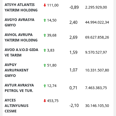
ATSYH ATLANTIS
111,00
-0,89
2.295.929,00
YATIRIM HOLDING
AVGYO AVRASYA
14,50
2,40
44.994.022,34
GMYO
AVHOL AVRUPA
39,68
2,69
69.627.858,26
YATIRIM HOLDING
AVOD A.V.O.D GIDA
3,83
1,59
9.570.527,97
VE TARIM
AVPGY
51,80
1,07
AVRUPAKENT
10.331.507,80
GMYO
AVTUR AVRASYA
12,74
0,71
7.463.383,75
PETROL VE TUR.
AYCES
453,75
-2,10
ALTINYUNUS
30.146.105,50
CESME