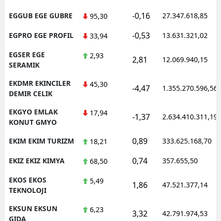
-0,16
EGGUB EGE GUBRE
27.347.618,85
95,30
-0,53
EGPRO EGE PROFIL
13.631.321,02
33,94
EGSER EGE
2,93
2,81
12.069.940,15
SERAMIK
EKDMR EKINCILER
45,30
-4,47
1.355.270.596,56
DEMIR CELIK
EKGYO EMLAK
17,94
-1,37
2.634.410.311,19
KONUT GMYO
0,89
EKIM EKIM TURIZM
333.625.168,70
18,21
0,74
EKIZ EKIZ KIMYA
357.655,50
68,50
EKOS EKOS
5,49
1,86
47.521.377,14
TEKNOLOJI
EKSUN EKSUN
6,23
3,32
42.791.974,53
GIDA