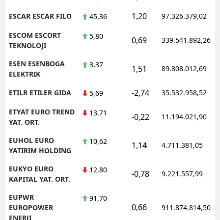
1,20
ESCAR ESCAR FILO
97.326.379,02
45,36
ESCOM ESCORT
5,80
0,69
339.541.892,26
TEKNOLOJI
ESEN ESENBOGA
3,37
1,51
89.808.012,69
ELEKTRIK
-2,74
ETILR ETILER GIDA
35.532.958,52
5,69
ETYAT EURO TREND
13,71
-0,22
11.194.021,90
YAT. ORT.
EUHOL EURO
10,62
1,14
4.711.381,05
YATIRIM HOLDING
EUKYO EURO
12,80
-0,78
9.221.557,99
KAPITAL YAT. ORT.
EUPWR
91,70
0,66
EUROPOWER
911.874.814,50
ENERJI