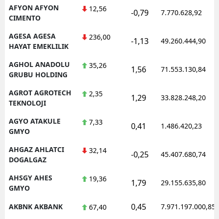
AFYON AFYON
12,56
-0,79
7.770.628,92
CIMENTO
AGESA AGESA
236,00
-1,13
49.260.444,90
HAYAT EMEKLILIK
AGHOL ANADOLU
35,26
1,56
71.553.130,84
GRUBU HOLDING
AGROT AGROTECH
2,35
1,29
33.828.248,20
TEKNOLOJI
AGYO ATAKULE
7,33
0,41
1.486.420,23
GMYO
AHGAZ AHLATCI
32,14
-0,25
45.407.680,74
DOGALGAZ
AHSGY AHES
19,36
1,79
29.155.635,80
GMYO
0,45
AKBNK AKBANK
7.971.197.000,85
67,40