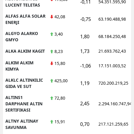
-0,11
54.351.595,90
LUCENT TELETAS
ALFAS ALFA SOLAR
42,08
-0,75
63.190.488,98
ENERJI
ALGYO ALARKO
3,40
1,80
68.184.250,48
GMYO
1,73
ALKA ALKIM KAGIT
21.693.762,43
8,23
ALKIM ALKIM
15,80
-1,06
17.151.003,52
KIMYA
ALKLC ALTINKILIC
425,00
1,19
720.200.219,25
GIDA VE SUT
ALTINS1
72,80
2,45
DARPHANE ALTIN
2.294.160.747,94
SERTIFIKASI
ALTNY ALTINAY
15,91
0,70
217.121.259,65
SAVUNMA