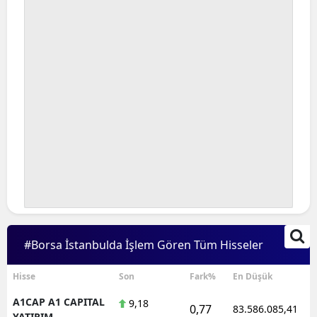
#Borsa İstanbulda İşlem Gören Tüm Hisseler
Hisse
Son
Fark%
En Düşük
A1CAP A1 CAPITAL
9,18
0,77
83.586.085,41
YATIRIM