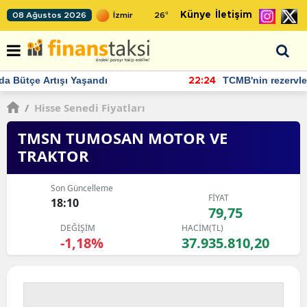
Künye
İletişim
08 Ağustos 2026
26
°
TCMB'nin rezervlerinde artan momentum devam ediyor
22:24
/
Hisse Senedi Fiyatları
TMSN TUMOSAN MOTOR VE
TRAKTOR
Son Güncelleme
FİYAT
18:10
79,75
DEĞİŞİM
HACİM(TL)
-1,18%
37.935.810,20