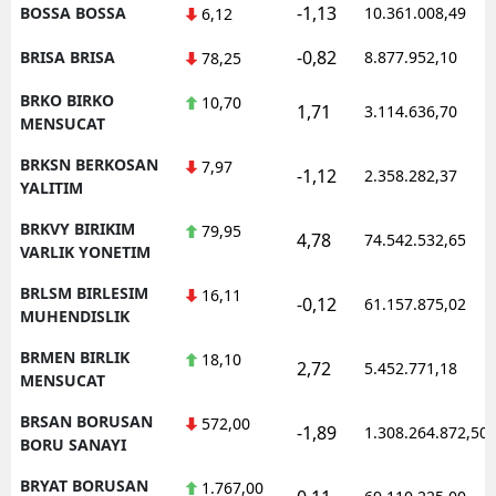
-1,13
BOSSA BOSSA
10.361.008,49
6,12
-0,82
BRISA BRISA
8.877.952,10
78,25
BRKO BIRKO
10,70
1,71
3.114.636,70
MENSUCAT
BRKSN BERKOSAN
7,97
-1,12
2.358.282,37
YALITIM
BRKVY BIRIKIM
79,95
4,78
74.542.532,65
VARLIK YONETIM
BRLSM BIRLESIM
16,11
-0,12
61.157.875,02
MUHENDISLIK
BRMEN BIRLIK
18,10
2,72
5.452.771,18
MENSUCAT
BRSAN BORUSAN
572,00
-1,89
1.308.264.872,50
BORU SANAYI
BRYAT BORUSAN
1.767,00