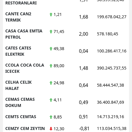
RESTORANLARI
CANTE CAN2
1,21
1,68
199.678.042,27
TERMIK
CASA CASA EMTIA
71,45
2,00
578.180,45
PETROL
CATES CATES
49,38
0,04
100.286.417,16
ELEKTRIK
CCOLA COCA COLA
89,00
1,48
390.245.737,55
ICECEK
CELHA CELIK
24,98
0,64
58.444.547,38
HALAT
CEMAS CEMAS
4,11
0,49
36.400.847,69
DOKUM
0,91
CEMTS CEMTAS
14.713.219,16
8,85
-0,81
CEMZY CEM ZEYTIN
113.034.515,38
12,30