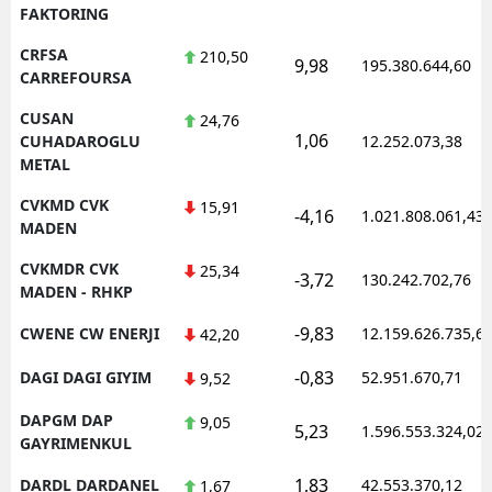
FAKTORING
CRFSA
210,50
9,98
195.380.644,60
CARREFOURSA
CUSAN
24,76
1,06
CUHADAROGLU
12.252.073,38
METAL
CVKMD CVK
15,91
-4,16
1.021.808.061,43
MADEN
CVKMDR CVK
25,34
-3,72
130.242.702,76
MADEN - RHKP
-9,83
CWENE CW ENERJI
12.159.626.735,6
42,20
-0,83
DAGI DAGI GIYIM
52.951.670,71
9,52
DAPGM DAP
9,05
5,23
1.596.553.324,02
GAYRIMENKUL
1,83
DARDL DARDANEL
42.553.370,12
1,67