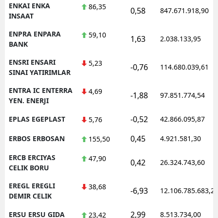
ENKAI ENKA
86,35
0,58
847.671.918,90
INSAAT
ENPRA ENPARA
59,10
1,63
2.038.133,95
BANK
ENSRI ENSARI
5,23
-0,76
114.680.039,61
SINAI YATIRIMLAR
ENTRA IC ENTERRA
4,69
-1,88
97.851.774,54
YEN. ENERJI
-0,52
EPLAS EGEPLAST
42.866.095,87
5,76
0,45
ERBOS ERBOSAN
4.921.581,30
155,50
ERCB ERCIYAS
47,90
0,42
26.324.743,60
CELIK BORU
EREGL EREGLI
38,68
-6,93
12.106.785.683,2
DEMIR CELIK
2,99
ERSU ERSU GIDA
8.513.734,00
23,42