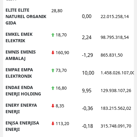
ELITE ELITE
28,80
0,00
NATUREL ORGANIK
22.015.258,14
GIDA
EMKEL EMEK
18,70
2,24
98.795.318,54
ELEKTRIK
EMNIS EMINIS
160,90
-1,29
865.831,50
AMBALAJ
EMPAE EMPA
73,70
10,00
1.458.026.107,00
ELEKTRONIK
ENDAE ENDA
16,80
9,95
129.938.107,26
ENERJI HOLDING
ENERY ENERYA
8,35
-0,36
183.215.562,02
ENERJI
ENJSA ENERJISA
113,20
-0,18
315.748.091,70
ENERJI