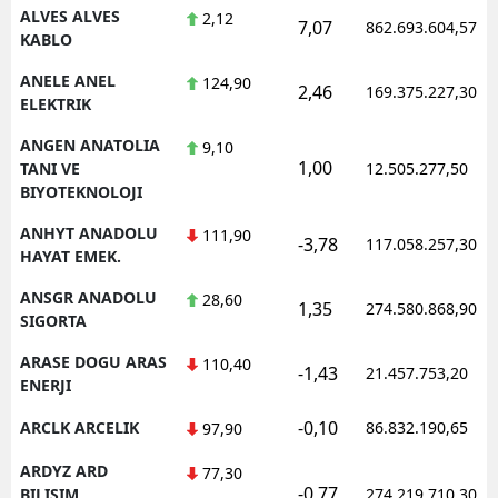
ALVES ALVES
2,12
7,07
862.693.604,57
KABLO
ANELE ANEL
124,90
2,46
169.375.227,30
ELEKTRIK
ANGEN ANATOLIA
9,10
1,00
TANI VE
12.505.277,50
BIYOTEKNOLOJI
ANHYT ANADOLU
111,90
-3,78
117.058.257,30
HAYAT EMEK.
ANSGR ANADOLU
28,60
1,35
274.580.868,90
SIGORTA
ARASE DOGU ARAS
110,40
-1,43
21.457.753,20
ENERJI
-0,10
ARCLK ARCELIK
86.832.190,65
97,90
ARDYZ ARD
77,30
-0,77
BILISIM
274.219.710,30