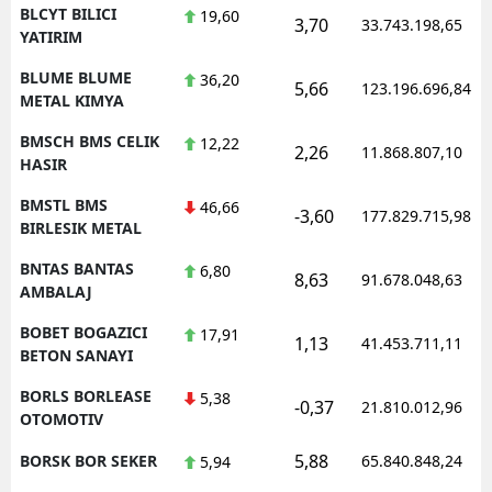
BLCYT BILICI
19,60
3,70
33.743.198,65
YATIRIM
BLUME BLUME
36,20
5,66
123.196.696,84
METAL KIMYA
BMSCH BMS CELIK
12,22
2,26
11.868.807,10
HASIR
BMSTL BMS
46,66
-3,60
177.829.715,98
BIRLESIK METAL
BNTAS BANTAS
6,80
8,63
91.678.048,63
AMBALAJ
BOBET BOGAZICI
17,91
1,13
41.453.711,11
BETON SANAYI
BORLS BORLEASE
5,38
-0,37
21.810.012,96
OTOMOTIV
5,88
BORSK BOR SEKER
65.840.848,24
5,94