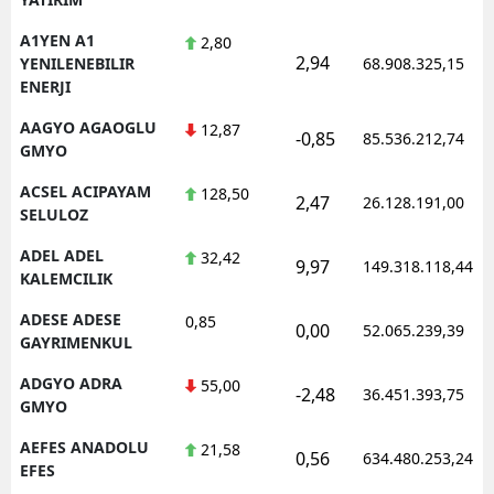
A1YEN A1
2,80
2,94
YENILENEBILIR
68.908.325,15
ENERJI
AAGYO AGAOGLU
12,87
-0,85
85.536.212,74
GMYO
ACSEL ACIPAYAM
128,50
2,47
26.128.191,00
SELULOZ
ADEL ADEL
32,42
9,97
149.318.118,44
KALEMCILIK
ADESE ADESE
0,85
0,00
52.065.239,39
GAYRIMENKUL
ADGYO ADRA
55,00
-2,48
36.451.393,75
GMYO
AEFES ANADOLU
21,58
0,56
634.480.253,24
EFES