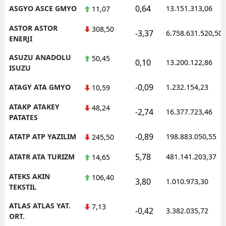
0,64
ASGYO ASCE GMYO
13.151.313,06
11,07
ASTOR ASTOR
308,50
-3,37
6.758.631.520,50
ENERJI
ASUZU ANADOLU
50,45
0,10
13.200.122,86
ISUZU
-0,09
ATAGY ATA GMYO
1.232.154,23
10,59
ATAKP ATAKEY
48,24
-2,74
16.377.723,46
PATATES
-0,89
ATATP ATP YAZILIM
198.883.050,55
245,50
5,78
ATATR ATA TURIZM
481.141.203,37
14,65
ATEKS AKIN
106,40
3,80
1.010.973,30
TEKSTIL
ATLAS ATLAS YAT.
7,13
-0,42
3.382.035,72
ORT.