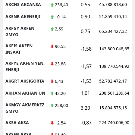
0,55
AKCNS AKCANSA
45.788.813,60
236,40
0,90
AKENR AKENERJI
51.859.410,14
10,14
AKFGY AKFEN
2,69
0,75
65.234.427,32
GMYO
AKFIS AKFEN
96,55
-1,58
143.809.048,65
INSAAT
AKFYE AKFEN YEN.
23,88
-1,57
138.770.544,92
ENERJI
-1,53
AKGRT AKSIGORTA
52.782.472,17
6,43
1,01
AKHAN AKHAN UN
208.501.289,64
42,20
AKMGY AKMERKEZ
258,00
3,20
15.894.575,15
GMYO
-0,87
AKSA AKSA
224.740.006,90
12,54
AKSEN AKSA
91,40