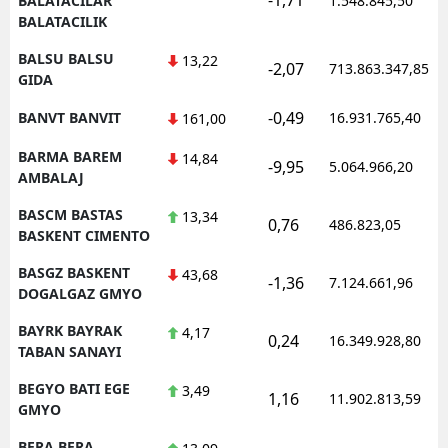
BALATACILAR
1.548.845,50
BALATACILIK
BALSU BALSU
13,22
-2,07
713.863.347,85
GIDA
-0,49
BANVT BANVIT
16.931.765,40
161,00
BARMA BAREM
14,84
-9,95
5.064.966,20
AMBALAJ
BASCM BASTAS
13,34
0,76
486.823,05
BASKENT CIMENTO
BASGZ BASKENT
43,68
-1,36
7.124.661,96
DOGALGAZ GMYO
BAYRK BAYRAK
4,17
0,24
16.349.928,80
TABAN SANAYI
BEGYO BATI EGE
3,49
1,16
11.902.813,59
GMYO
BERA BERA