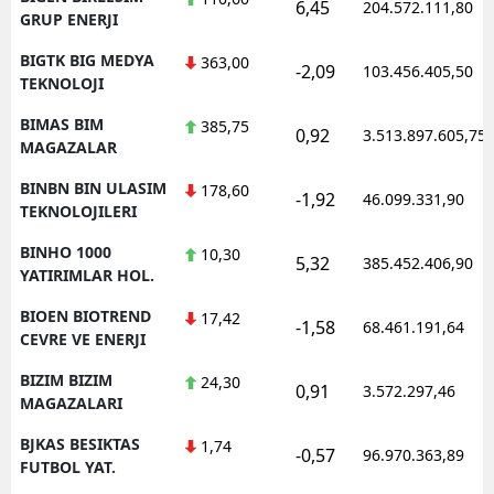
6,45
204.572.111,80
GRUP ENERJI
BIGTK BIG MEDYA
363,00
-2,09
103.456.405,50
TEKNOLOJI
BIMAS BIM
385,75
0,92
3.513.897.605,75
MAGAZALAR
BINBN BIN ULASIM
178,60
-1,92
46.099.331,90
TEKNOLOJILERI
BINHO 1000
10,30
5,32
385.452.406,90
YATIRIMLAR HOL.
BIOEN BIOTREND
17,42
-1,58
68.461.191,64
CEVRE VE ENERJI
BIZIM BIZIM
24,30
0,91
3.572.297,46
MAGAZALARI
BJKAS BESIKTAS
1,74
-0,57
96.970.363,89
FUTBOL YAT.