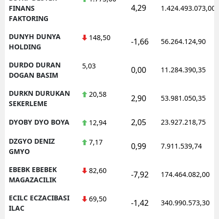
4,29
FINANS
1.424.493.073,00
FAKTORING
DUNYH DUNYA
148,50
-1,66
56.264.124,90
HOLDING
DURDO DURAN
5,03
0,00
11.284.390,35
DOGAN BASIM
DURKN DURUKAN
20,58
2,90
53.981.050,35
SEKERLEME
2,05
DYOBY DYO BOYA
23.927.218,75
12,94
DZGYO DENIZ
7,17
0,99
7.911.539,74
GMYO
EBEBK EBEBEK
82,60
-7,92
174.464.082,00
MAGAZACILIK
ECILC ECZACIBASI
69,50
-1,42
340.990.573,30
ILAC