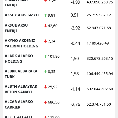
-4,99
497.090.250,75
ENERJI
0,51
AKSGY AKIS GMYO
25.719.982,12
9,81
AKSUE AKSU
42,60
-2,92
62.947.071,68
ENERJI
AKYHO AKDENIZ
2,24
-0,44
1.189.420,49
YATIRIM HOLDING
ALARK ALARKO
101,80
1,50
320.678.263,15
HOLDING
ALBRK ALBARAKA
8,35
1,58
106.449.455,94
TURK
ALBTN ALBAYRAK
25,92
-1,14
692.044.692,60
BETON SANAYI
ALCAR ALARKO
686,50
-2,76
52.374.751,50
CARRIER
ALCTL ALCATEL
175,00