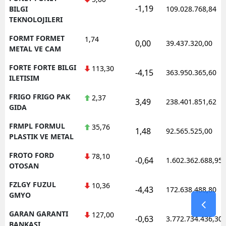
-1,19
BILGI
109.028.768,84
TEKNOLOJILERI
FORMT FORMET
1,74
0,00
39.437.320,00
METAL VE CAM
FORTE FORTE BILGI
113,30
-4,15
363.950.365,60
ILETISIM
FRIGO FRIGO PAK
2,37
3,49
238.401.851,62
GIDA
FRMPL FORMUL
35,76
1,48
92.565.525,00
PLASTIK VE METAL
FROTO FORD
78,10
-0,64
1.602.362.688,95
OTOSAN
FZLGY FUZUL
10,36
-4,43
172.638.488,80
GMYO
GARAN GARANTI
127,00
-0,63
3.772.734.436,30
BANKASI