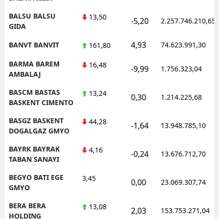
BALSU BALSU
13,50
-5,20
2.257.746.210,65
GIDA
4,93
BANVT BANVIT
74.623.991,30
161,80
BARMA BAREM
16,48
-9,99
1.756.323,04
AMBALAJ
BASCM BASTAS
13,24
0,30
1.214.225,68
BASKENT CIMENTO
BASGZ BASKENT
44,28
-1,64
13.948.785,10
DOGALGAZ GMYO
BAYRK BAYRAK
4,16
-0,24
13.676.712,70
TABAN SANAYI
BEGYO BATI EGE
3,45
0,00
23.069.307,74
GMYO
BERA BERA
13,08
2,03
153.753.271,04
HOLDING