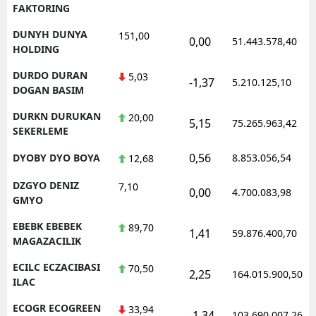
FAKTORING
DUNYH DUNYA
151,00
0,00
51.443.578,40
HOLDING
DURDO DURAN
5,03
-1,37
5.210.125,10
DOGAN BASIM
DURKN DURUKAN
20,00
5,15
75.265.963,42
SEKERLEME
0,56
DYOBY DYO BOYA
8.853.056,54
12,68
DZGYO DENIZ
7,10
0,00
4.700.083,98
GMYO
EBEBK EBEBEK
89,70
1,41
59.876.400,70
MAGAZACILIK
ECILC ECZACIBASI
70,50
2,25
164.015.900,50
ILAC
ECOGR ECOGREEN
33,94
-1,34
103.690.007,26