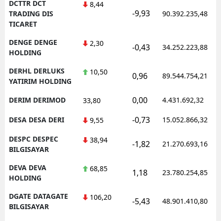
DCTTR DCT
8,44
-9,93
TRADING DIS
90.392.235,48
TICARET
DENGE DENGE
2,30
-0,43
34.252.223,88
HOLDING
DERHL DERLUKS
10,50
0,96
89.544.754,21
YATIRIM HOLDING
0,00
DERIM DERIMOD
4.431.692,32
33,80
-0,73
DESA DESA DERI
15.052.866,32
9,55
DESPC DESPEC
38,94
-1,82
21.270.693,16
BILGISAYAR
DEVA DEVA
68,85
1,18
23.780.254,85
HOLDING
DGATE DATAGATE
106,20
-5,43
48.901.410,80
BILGISAYAR