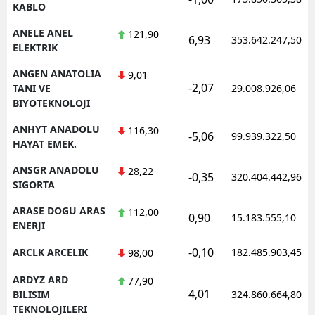
KABLO
ANELE ANEL
121,90
6,93
353.642.247,50
ELEKTRIK
ANGEN ANATOLIA
9,01
-2,07
TANI VE
29.008.926,06
BIYOTEKNOLOJI
ANHYT ANADOLU
116,30
-5,06
99.939.322,50
HAYAT EMEK.
ANSGR ANADOLU
28,22
-0,35
320.404.442,96
SIGORTA
ARASE DOGU ARAS
112,00
0,90
15.183.555,10
ENERJI
-0,10
ARCLK ARCELIK
182.485.903,45
98,00
ARDYZ ARD
77,90
4,01
BILISIM
324.860.664,80
TEKNOLOJILERI