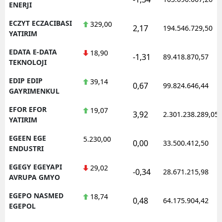
ENERJI
ECZYT ECZACIBASI
329,00
2,17
194.546.729,50
YATIRIM
EDATA E-DATA
18,90
-1,31
89.418.870,57
TEKNOLOJI
EDIP EDIP
39,14
0,67
99.824.646,44
GAYRIMENKUL
EFOR EFOR
19,07
3,92
2.301.238.289,05
YATIRIM
EGEEN EGE
5.230,00
0,00
33.500.412,50
ENDUSTRI
EGEGY EGEYAPI
29,02
-0,34
28.671.215,98
AVRUPA GMYO
EGEPO NASMED
18,74
0,48
64.175.904,42
EGEPOL