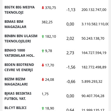
BIGTK BIG MEDYA
370,75
-1,13
200.132.747,00
TEKNOLOJI
BIMAS BIM
382,25
0,00
3.110.582.110,00
MAGAZALAR
BINBN BIN ULASIM
182,10
2,02
50.243.138,70
TEKNOLOJILERI
BINHO 1000
9,78
2,73
164.727.594,19
YATIRIMLAR HOL.
BIOEN BIOTREND
17,70
-1,56
182.772.498,89
CEVRE VE ENERJI
BIZIM BIZIM
24,08
-0,66
5.899.293,32
MAGAZALARI
BJKAS BESIKTAS
1,75
0,00
90.407.704,28
FUTBOL YAT.
BLCYT BILICI
18,90
0,64
21.999.135,17