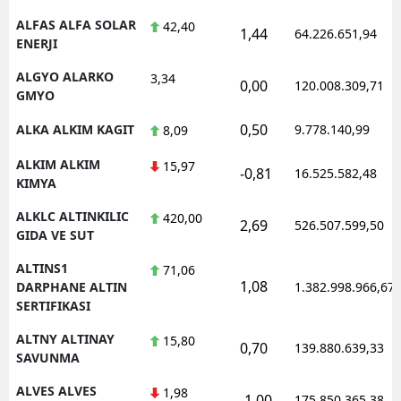
ALFAS ALFA SOLAR
42,40
1,44
64.226.651,94
ENERJI
ALGYO ALARKO
3,34
0,00
120.008.309,71
GMYO
0,50
ALKA ALKIM KAGIT
9.778.140,99
8,09
ALKIM ALKIM
15,97
-0,81
16.525.582,48
KIMYA
ALKLC ALTINKILIC
420,00
2,69
526.507.599,50
GIDA VE SUT
ALTINS1
71,06
1,08
DARPHANE ALTIN
1.382.998.966,67
SERTIFIKASI
ALTNY ALTINAY
15,80
0,70
139.880.639,33
SAVUNMA
ALVES ALVES
1,98
-1,00
175.850.365,38