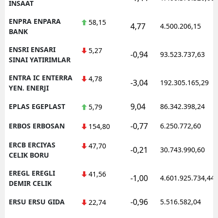
INSAAT
ENPRA ENPARA
58,15
4,77
4.500.206,15
BANK
ENSRI ENSARI
5,27
-0,94
93.523.737,63
SINAI YATIRIMLAR
ENTRA IC ENTERRA
4,78
-3,04
192.305.165,29
YEN. ENERJI
9,04
EPLAS EGEPLAST
86.342.398,24
5,79
-0,77
ERBOS ERBOSAN
6.250.772,60
154,80
ERCB ERCIYAS
47,70
-0,21
30.743.990,60
CELIK BORU
EREGL EREGLI
41,56
-1,00
4.601.925.734,44
DEMIR CELIK
-0,96
ERSU ERSU GIDA
5.516.582,04
22,74