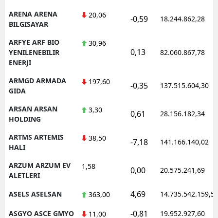
ARENA ARENA
20,06
-0,59
18.244.862,28
BILGISAYAR
ARFYE ARF BIO
30,96
0,13
YENILENEBILIR
82.060.867,78
ENERJI
ARMGD ARMADA
197,60
-0,35
137.515.604,30
GIDA
ARSAN ARSAN
3,30
0,61
28.156.182,34
HOLDING
ARTMS ARTEMIS
38,50
-7,18
141.166.140,02
HALI
ARZUM ARZUM EV
1,58
0,00
20.575.241,69
ALETLERI
4,69
ASELS ASELSAN
14.735.542.159,5
363,00
-0,81
ASGYO ASCE GMYO
19.952.927,60
11,00