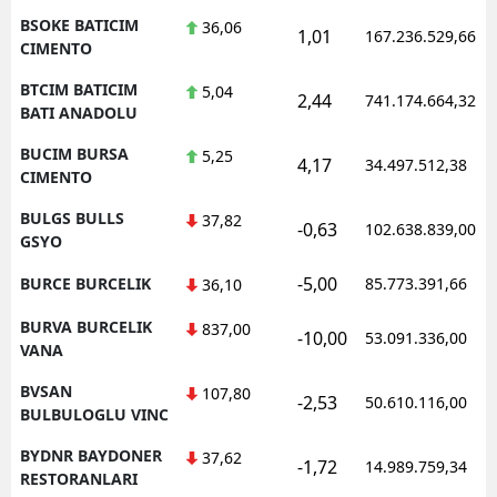
BSOKE BATICIM
36,06
1,01
167.236.529,66
CIMENTO
BTCIM BATICIM
5,04
2,44
741.174.664,32
BATI ANADOLU
BUCIM BURSA
5,25
4,17
34.497.512,38
CIMENTO
BULGS BULLS
37,82
-0,63
102.638.839,00
GSYO
-5,00
BURCE BURCELIK
85.773.391,66
36,10
BURVA BURCELIK
837,00
-10,00
53.091.336,00
VANA
BVSAN
107,80
-2,53
50.610.116,00
BULBULOGLU VINC
BYDNR BAYDONER
37,62
-1,72
14.989.759,34
RESTORANLARI