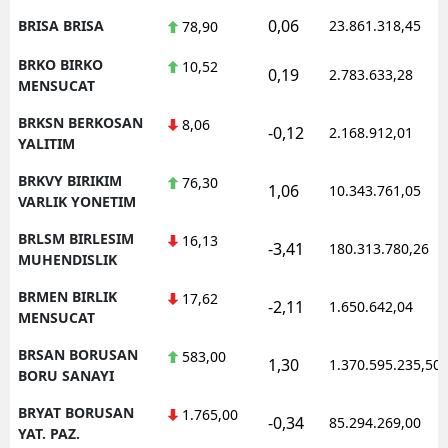
0,06
BRISA BRISA
23.861.318,45
78,90
BRKO BIRKO
10,52
0,19
2.783.633,28
MENSUCAT
BRKSN BERKOSAN
8,06
-0,12
2.168.912,01
YALITIM
BRKVY BIRIKIM
76,30
1,06
10.343.761,05
VARLIK YONETIM
BRLSM BIRLESIM
16,13
-3,41
180.313.780,26
MUHENDISLIK
BRMEN BIRLIK
17,62
-2,11
1.650.642,04
MENSUCAT
BRSAN BORUSAN
583,00
1,30
1.370.595.235,50
BORU SANAYI
BRYAT BORUSAN
1.765,00
-0,34
85.294.269,00
YAT. PAZ.