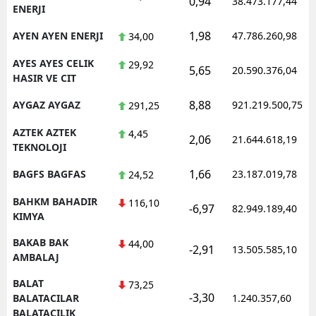
0,94
38.473.177,44
ENERJI
1,98
AYEN AYEN ENERJI
47.786.260,98
34,00
AYES AYES CELIK
29,92
5,65
20.590.376,04
HASIR VE CIT
8,88
AYGAZ AYGAZ
921.219.500,75
291,25
AZTEK AZTEK
4,45
2,06
21.644.618,19
TEKNOLOJI
1,66
BAGFS BAGFAS
23.187.019,78
24,52
BAHKM BAHADIR
116,10
-6,97
82.949.189,40
KIMYA
BAKAB BAK
44,00
-2,91
13.505.585,10
AMBALAJ
BALAT
73,25
-3,30
BALATACILAR
1.240.357,60
BALATACILIK