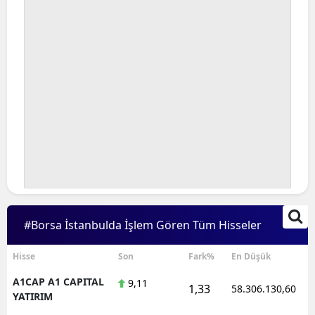
#Borsa İstanbulda İşlem Gören Tüm Hisseler
Hisse
Son
Fark%
En Düşük
A1CAP A1 CAPITAL
9,11
1,33
58.306.130,60
YATIRIM