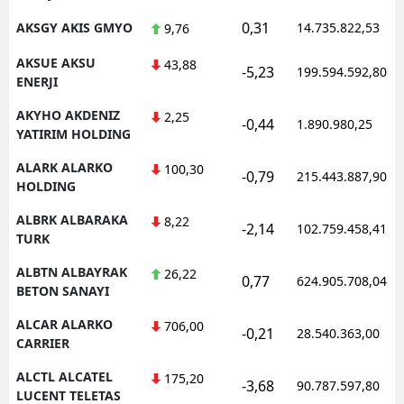
0,31
AKSGY AKIS GMYO
14.735.822,53
9,76
AKSUE AKSU
43,88
-5,23
199.594.592,80
ENERJI
AKYHO AKDENIZ
2,25
-0,44
1.890.980,25
YATIRIM HOLDING
ALARK ALARKO
100,30
-0,79
215.443.887,90
HOLDING
ALBRK ALBARAKA
8,22
-2,14
102.759.458,41
TURK
ALBTN ALBAYRAK
26,22
0,77
624.905.708,04
BETON SANAYI
ALCAR ALARKO
706,00
-0,21
28.540.363,00
CARRIER
ALCTL ALCATEL
175,20
-3,68
90.787.597,80
LUCENT TELETAS