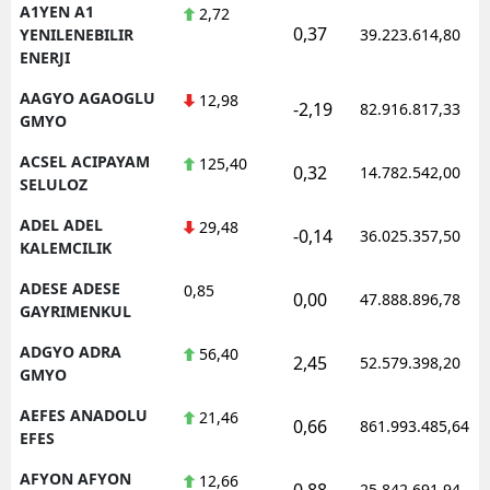
A1YEN A1
2,72
0,37
YENILENEBILIR
39.223.614,80
ENERJI
AAGYO AGAOGLU
12,98
-2,19
82.916.817,33
GMYO
ACSEL ACIPAYAM
125,40
0,32
14.782.542,00
SELULOZ
ADEL ADEL
29,48
-0,14
36.025.357,50
KALEMCILIK
ADESE ADESE
0,85
0,00
47.888.896,78
GAYRIMENKUL
ADGYO ADRA
56,40
2,45
52.579.398,20
GMYO
AEFES ANADOLU
21,46
0,66
861.993.485,64
EFES
AFYON AFYON
12,66
0,88
25.842.691,94