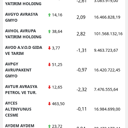
-2,61
3.085.919,00
YATIRIM HOLDING
AVGYO AVRASYA
14,16
2,09
16.466.828,19
GMYO
AVHOL AVRUPA
38,64
2,82
101.568.132,16
YATIRIM HOLDING
AVOD A.V.O.D GIDA
3,77
-1,31
9.463.723,67
VE TARIM
AVPGY
51,25
-0,97
AVRUPAKENT
16.420.722,45
GMYO
AVTUR AVRASYA
12,65
-2,32
7.476.555,64
PETROL VE TUR.
AYCES
463,50
-0,11
ALTINYUNUS
16.984.699,00
CESME
AYDEM AYDEM
23,72