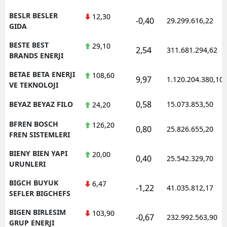
BESLR BESLER
12,30
-0,40
29.299.616,22
GIDA
BESTE BEST
29,10
2,54
311.681.294,62
BRANDS ENERJI
BETAE BETA ENERJI
108,60
9,97
1.120.204.380,10
VE TEKNOLOJI
0,58
BEYAZ BEYAZ FILO
15.073.853,50
24,20
BFREN BOSCH
126,20
0,80
25.826.655,20
FREN SISTEMLERI
BIENY BIEN YAPI
20,00
0,40
25.542.329,70
URUNLERI
BIGCH BUYUK
6,47
-1,22
41.035.812,17
SEFLER BIGCHEFS
BIGEN BIRLESIM
103,90
-0,67
232.992.563,90
GRUP ENERJI