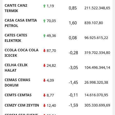
CANTE CAN2
1,19
0,85
211.522.348,65
TERMIK
CASA CASA EMTIA
70,05
1,60
839.107,80
PETROL
CATES CATES
49,36
0,08
96.925.615,22
ELEKTRIK
CCOLA COCA COLA
87,70
-0,28
319.702.334,80
ICECEK
CELHA CELIK
24,82
-3,05
104.496.344,14
HALAT
CEMAS CEMAS
4,09
-1,45
26.998.320,38
DOKUM
-0,11
CEMTS CEMTAS
14.616.070,95
8,77
-1,59
CEMZY CEM ZEYTIN
305.330.699,69
12,40