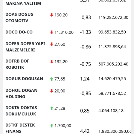
MAKINA YALITIM
DOAS DOGUS
190,20
-0,83
119.282.672,30
OTOMOTIV
-1,33
DOCO DO-CO
99.653.832,50
11.310,00
DOFER DOFER YAPI
27,60
-0,86
11.375.898,64
MALZEMELERI
DOFRB DOF
132,20
-0,75
507.905.292,40
ROBOTIK
1,24
DOGUB DOGUSAN
14.620.479,55
77,65
DOHOL DOGAN
20,90
-0,85
58.771.678,52
HOLDING
DOKTA DOKTAS
21,28
0,85
4.064.108,18
DOKUMCULUK
DSTKF DESTEK
1.700,00
4,42
FINANS
1.880.306.080,00