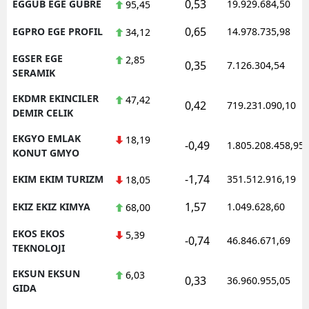
0,53
EGGUB EGE GUBRE
19.929.684,50
95,45
0,65
EGPRO EGE PROFIL
14.978.735,98
34,12
EGSER EGE
2,85
0,35
7.126.304,54
SERAMIK
EKDMR EKINCILER
47,42
0,42
719.231.090,10
DEMIR CELIK
EKGYO EMLAK
18,19
-0,49
1.805.208.458,95
KONUT GMYO
-1,74
EKIM EKIM TURIZM
351.512.916,19
18,05
1,57
EKIZ EKIZ KIMYA
1.049.628,60
68,00
EKOS EKOS
5,39
-0,74
46.846.671,69
TEKNOLOJI
EKSUN EKSUN
6,03
0,33
36.960.955,05
GIDA