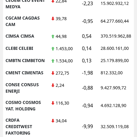
CEOEM CEO EVENT
22,84
-2,23
15.902.932,12
MEDYA
CGCAM CAGDAS
39,78
-0,95
64.277.660,44
CAM
0,54
CIMSA CIMSA
370.519.962,88
44,98
0,14
CLEBI CELEBI
28.600.161,00
1.453,00
0,13
CMBTN CIMBETON
25.179.899,00
1.534,00
-1,98
CMENT CIMENTAS
812.332,00
272,75
CONSE CONSUS
2,24
-0,88
9.427.909,72
ENERJI
COSMO COSMOS
116,30
-0,94
4.692.128,90
YAT. HOLDING
CRDFA
34,04
-9,99
CREDITWEST
32.509.119,08
FAKTORING