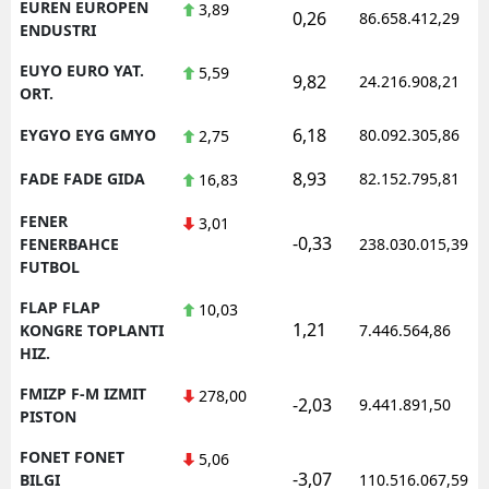
EUREN EUROPEN
3,89
0,26
86.658.412,29
ENDUSTRI
EUYO EURO YAT.
5,59
9,82
24.216.908,21
ORT.
6,18
EYGYO EYG GMYO
80.092.305,86
2,75
8,93
FADE FADE GIDA
82.152.795,81
16,83
FENER
3,01
-0,33
FENERBAHCE
238.030.015,39
FUTBOL
FLAP FLAP
10,03
1,21
KONGRE TOPLANTI
7.446.564,86
HIZ.
FMIZP F-M IZMIT
278,00
-2,03
9.441.891,50
PISTON
FONET FONET
5,06
-3,07
BILGI
110.516.067,59