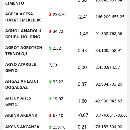
CIMENTO
AGESA AGESA
238,70
-2,41
166.209.655,25
HAYAT EMEKLILIK
AGHOL ANADOLU
34,72
-1,48
91.358.768,56
GRUBU HOLDING
AGROT AGROTECH
2,32
0,43
34.100.258,91
TEKNOLOJI
AGYO ATAKULE
7,30
0,00
2.450.814,57
GMYO
AHGAZ AHLATCI
32,22
0,37
92.934.703,20
DOGALGAZ
AHSGY AHES
19,02
1,60
42.930.943,63
GMYO
-0,67
AKBNK AKBANK
8.774.651.783,65
67,10
0,21
AKCNS AKCANSA
76.153.504,90
235,10