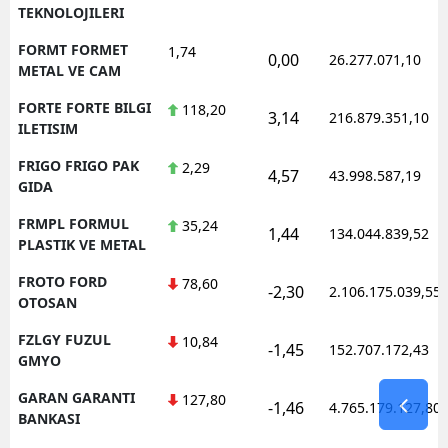
TEKNOLOJILERI
FORMT FORMET
1,74
0,00
26.277.071,10
METAL VE CAM
FORTE FORTE BILGI
118,20
3,14
216.879.351,10
ILETISIM
FRIGO FRIGO PAK
2,29
4,57
43.998.587,19
GIDA
FRMPL FORMUL
35,24
1,44
134.044.839,52
PLASTIK VE METAL
FROTO FORD
78,60
-2,30
2.106.175.039,55
OTOSAN
FZLGY FUZUL
10,84
-1,45
152.707.172,43
GMYO
GARAN GARANTI
127,80
-1,46
4.765.179.127,80
BANKASI