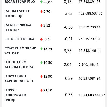
0,18
ESCAR ESCAR FILO
67.898.891,58
44,82
ESCOM ESCORT
5,76
-3,03
452.688.637,76
TEKNOLOJI
ESEN ESENBOGA
3,32
-0,30
83.952.739,11
ELEKTRIK
-0,51
ETILR ETILER GIDA
26.259.297,31
5,85
ETYAT EURO TREND
13,74
3,78
12.848.146,44
YAT. ORT.
EUHOL EURO
10,50
2,04
5.840.188,41
YATIRIM HOLDING
EUKYO EURO
12,90
-0,39
10.337.981,91
KAPITAL YAT. ORT.
EUPWR
91,10
-0,33
EUROPOWER
1.274.003.441,75
ENERJI