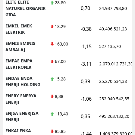
ELITE ELITE
28,80
0,70
NATUREL ORGANIK
24.937.793,80
GIDA
EMKEL EMEK
18,29
-0,38
40.496.521,23
ELEKTRIK
EMNIS EMINIS
163,00
-1,15
527.135,70
AMBALAJ
EMPAE EMPA
67,00
-3,11
2.079.012.731,30
ELEKTRONIK
ENDAE ENDA
15,28
0,39
25.270.534,38
ENERJI HOLDING
ENERY ENERYA
8,38
-1,06
252.940.542,55
ENERJI
ENJSA ENERJISA
113,40
0,35
495.263.132,20
ENERJI
ENKAI ENKA
85,85
-1,44
1.406.379.320,00