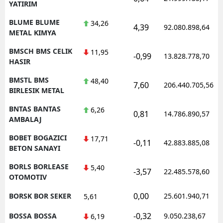
YATIRIM
BLUME BLUME
34,26
4,39
92.080.898,64
METAL KIMYA
BMSCH BMS CELIK
11,95
-0,99
13.828.778,70
HASIR
BMSTL BMS
48,40
7,60
206.440.705,56
BIRLESIK METAL
BNTAS BANTAS
6,26
0,81
14.786.890,57
AMBALAJ
BOBET BOGAZICI
17,71
-0,11
42.883.885,08
BETON SANAYI
BORLS BORLEASE
5,40
-3,57
22.485.578,60
OTOMOTIV
0,00
BORSK BOR SEKER
25.601.940,71
5,61
-0,32
BOSSA BOSSA
9.050.238,67
6,19