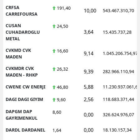
CRFSA
191,40
10,00
543.467.310,70
CARREFOURSA
CUSAN
24,50
3,64
CUHADAROGLU
15.435.737,28
METAL
CVKMD CVK
16,60
9,14
1.045.206.754,97
MADEN
CVKMDR CVK
26,32
9,39
282.966.110,94
MADEN - RHKP
5,88
CWENE CW ENERJI
11.230.937.061,6
46,80
2,56
DAGI DAGI GIYIM
118.683.371,44
9,60
DAPGM DAP
8,60
0,00
326.624.976,07
GAYRIMENKUL
0,00
DARDL DARDANEL
18.130.157,34
1,64