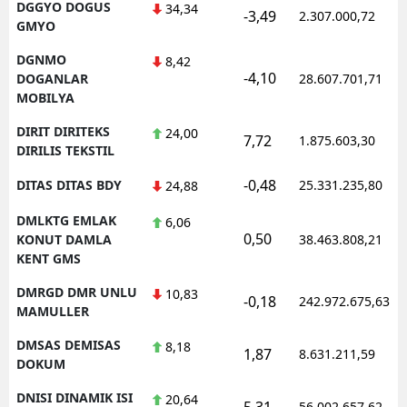
DGGYO DOGUS
34,34
-3,49
2.307.000,72
GMYO
DGNMO
8,42
-4,10
DOGANLAR
28.607.701,71
MOBILYA
DIRIT DIRITEKS
24,00
7,72
1.875.603,30
DIRILIS TEKSTIL
-0,48
DITAS DITAS BDY
25.331.235,80
24,88
DMLKTG EMLAK
6,06
0,50
KONUT DAMLA
38.463.808,21
KENT GMS
DMRGD DMR UNLU
10,83
-0,18
242.972.675,63
MAMULLER
DMSAS DEMISAS
8,18
1,87
8.631.211,59
DOKUM
DNISI DINAMIK ISI
20,64
5,31
56.002.657,62