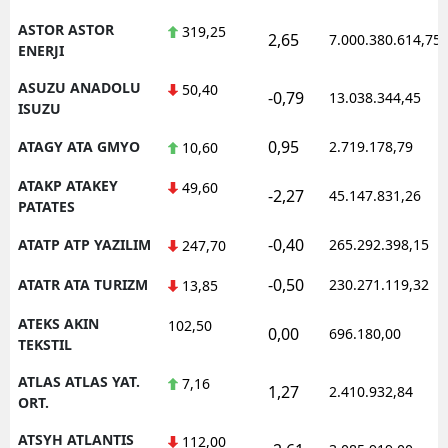
ASTOR ASTOR
319,25
2,65
7.000.380.614,75
ENERJI
ASUZU ANADOLU
50,40
-0,79
13.038.344,45
ISUZU
0,95
ATAGY ATA GMYO
2.719.178,79
10,60
ATAKP ATAKEY
49,60
-2,27
45.147.831,26
PATATES
-0,40
ATATP ATP YAZILIM
265.292.398,15
247,70
-0,50
ATATR ATA TURIZM
230.271.119,32
13,85
ATEKS AKIN
102,50
0,00
696.180,00
TEKSTIL
ATLAS ATLAS YAT.
7,16
1,27
2.410.932,84
ORT.
ATSYH ATLANTIS
112,00