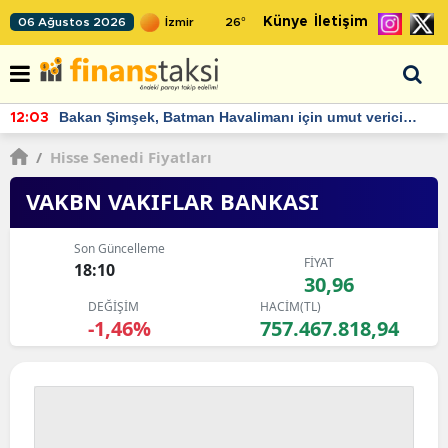
Künye
İletişim
06 Ağustos 2026
26
°
Bakan Şimşek, Batman Havalimanı için umut verici
12:03
açıklamalarda bulundu
/
Hisse Senedi Fiyatları
VAKBN VAKIFLAR BANKASI
Son Güncelleme
FİYAT
18:10
30,96
DEĞİŞİM
HACİM(TL)
-1,46%
757.467.818,94